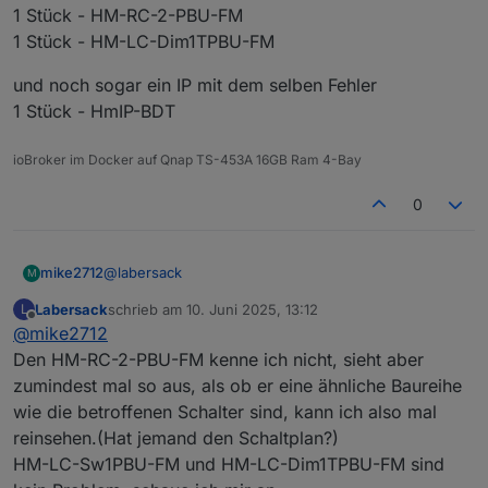
1 Stück - HM-RC-2-PBU-FM
1 Stück - HM-LC-Dim1TPBU-FM
und noch sogar ein IP mit dem selben Fehler
1 Stück - HmIP-BDT
ioBroker im Docker auf Qnap TS-453A 16GB Ram 4-Bay
0
@
labersack
mike2712
M
Labersack
schrieb am
10. Juni 2025, 13:12
L
4 Stück - HM-LC-Sw1PBU-FM
zuletzt editiert von
Offline
@
mike2712
1 Stück - HM-RC-2-PBU-FM
1 Stück - HM-LC-Dim1TPBU-FM
und noch sogar ein IP mit dem selben Fehler
Den HM-RC-2-PBU-FM kenne ich nicht, sieht aber
1 Stück - HmIP-BDT
zumindest mal so aus, als ob er eine ähnliche Baureihe
wie die betroffenen Schalter sind, kann ich also mal
reinsehen.(Hat jemand den Schaltplan?)
HM-LC-Sw1PBU-FM und HM-LC-Dim1TPBU-FM sind