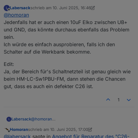
"C26-Problems"
:
Labersack
schrieb am
10. Juni 2025, 16:46
L
zuletzt editiert von Labersack
6. Okt. 2025, 18:48
Offline
@
homoran
Hat jemand den Schaltplan?
Jedenfalls hat er auch einen 10uF Elko zwischen UB+
und GND, das könnte durchaus ebenfalls das Problem
müsste ich mal sehen, aber
sein.
@
labersack
sagte in
Angebot für Reparatur des
Ich würde es einfach ausprobieren, falls ich den
"C26-Problems"
:
Schalter auf die Werkbank bekomme.
HM-
RC
-2-PBU-FM
Edit:
Ja, der Bereich für's Schaltnetzteil ist genau gleich wie
das ist ein Wandtaster (remote control), kein Aktor.
beim HM-LC-Sw1PBU-FM, dann stehen die Chancen
gut, dass es auch ein defekter C26 ist.
hat der wirklich die selbe Problematik?
EDIT:
1
reicht das?
@
homoran
Labersack
L
EDIT2: Stückliste
Jedenfalls hat er auch einen 10uF Elko zwischen
Homoran
schrieb am
10. Juni 2025, 17:00
UB+ und GND, das könnte durchaus ebenfalls das
Edit:
zuletzt editiert von Homoran
6. Okt. 2025, 19:02
Offline
@
labersack
sagte in
Angebot für Reparatur des "C26-
Problem sein.
Ja, der Bereich für's Schaltnetzteil ist genau gleich