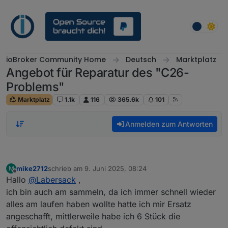
Weiter zum Inhalt
ioBroker Community Home
Deutsch
Marktplatz
Angebot für Reparatur des "C26-
Problems"
Marktplatz
1.1k
116
365.6k
101
Anmelden zum Antworten
mike2712
schrieb am
9. Juni 2025, 08:24
M
zuletzt editiert von
Offline
Hallo
@
Labersack
,
ich bin auch am sammeln, da ich immer schnell wieder
alles am laufen haben wollte hatte ich mir Ersatz
angeschafft, mittlerweile habe ich 6 Stück die