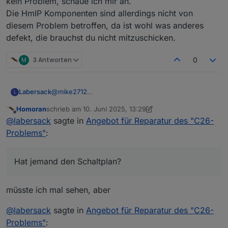
kein Problem, schaue ich mir an.
Die HmIP Komponenten sind allerdings nicht von
diesem Problem betroffen, da ist wohl was anderes
defekt, die brauchst du nicht mitzuschicken.
M
3 Antworten
0
Labersack
@
mike2712
L
Den HM-RC-2-PBU-FM kenne ich nicht, sieht aber
Homoran
schrieb am
10. Juni 2025, 13:29
zumindest mal so aus, als ob er eine ähnliche
zuletzt editiert von Homoran
6. Okt. 2025, 15:38
Offline
@
labersack
sagte in
Angebot für Reparatur des "C26-
Baureihe wie die betroffenen Schalter sind, kann
ich also mal reinsehen.(Hat jemand den Schaltplan?)
Problems"
:
HM-LC-Sw1PBU-FM und HM-LC-Dim1TPBU-FM
sind kein Problem, schaue ich mir an.
Die HmIP Komponenten sind allerdings nicht von
Hat jemand den Schaltplan?
diesem Problem betroffen, da ist wohl was anderes
defekt, die brauchst du nicht mitzuschicken.
müsste ich mal sehen, aber
@
labersack
sagte in
Angebot für Reparatur des "C26-
Problems"
: