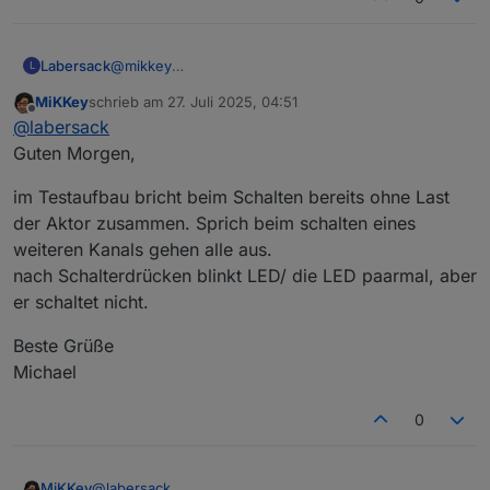
Michael
Labersack
@
mikkey
L
"nicht so wollen wie sie sollen" ist jetzt nicht
MiKKey
schrieb am
27. Juli 2025, 04:51
wirklich detailiert. ;-)
zuletzt editiert von
Offline
@
labersack
Was tun sie denn bzw tun sie nicht?
Guten Morgen,
im Testaufbau bricht beim Schalten bereits ohne Last
der Aktor zusammen. Sprich beim schalten eines
weiteren Kanals gehen alle aus.
nach Schalterdrücken blinkt LED/ die LED paarmal, aber
er schaltet nicht.
Beste Grüße
Michael
0
@
labersack
MiKKey