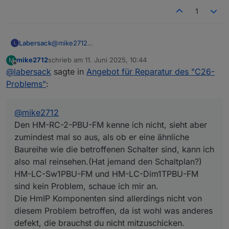
kann ich die Anleitung wieder vergraben oder
1
brauchst du noch was?
Labersack
@
mike2712
L
Den HM-RC-2-PBU-FM kenne ich nicht, sieht aber
mike2712
schrieb am
11. Juni 2025, 10:44
M
zumindest mal so aus, als ob er eine ähnliche
zuletzt editiert von
Offline
@
labersack
sagte in
Angebot für Reparatur des "C26-
Baureihe wie die betroffenen Schalter sind, kann
ich also mal reinsehen.(Hat jemand den Schaltplan?)
Problems"
:
HM-LC-Sw1PBU-FM und HM-LC-Dim1TPBU-FM
sind kein Problem, schaue ich mir an.
Die HmIP Komponenten sind allerdings nicht von
@
mike2712
diesem Problem betroffen, da ist wohl was anderes
Den HM-RC-2-PBU-FM kenne ich nicht, sieht aber
defekt, die brauchst du nicht mitzuschicken.
zumindest mal so aus, als ob er eine ähnliche
Baureihe wie die betroffenen Schalter sind, kann ich
also mal reinsehen.(Hat jemand den Schaltplan?)
HM-LC-Sw1PBU-FM und HM-LC-Dim1TPBU-FM
sind kein Problem, schaue ich mir an.
Die HmIP Komponenten sind allerdings nicht von
diesem Problem betroffen, da ist wohl was anderes
defekt, die brauchst du nicht mitzuschicken.