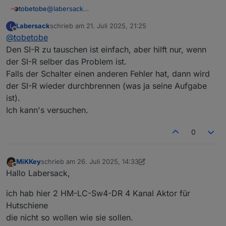
@
labersack
tobetobe
Hallo,
Labersack
schrieb am
21. Juli 2025, 21:25
L
schön, dass es dein Angebot noch immer gibt. Ich
Deinen ersten Post habe ich gelesen und bin mit den
zuletzt editiert von
Offline
@
tobetobe
habe mittlerweile 4 Stück HM-LC-Sw1-FM mit
Bedingungen einverstanden. Bitte schicke mir deine
verschmortem Si-R und einen ebenfalls defekten
Adresse per PN.
Vielen Dank & Gruß
Den SI-R zu tauschen ist einfach, aber hilft nur, wenn
HM-LC-Sw2-FM (Fehler unbekannt) hier liegen. Ich
der SI-R selber das Problem ist.
wollte mich zunächst selbst an einer Reparatur
Falls der Schalter einen anderen Fehler hat, dann wird
versuchen, scheitere aber daran, eine Quelle für die
der SI-R wieder durchbrennen (was ja seine Aufgabe
Si-R zu finden. Von daher hoffe ich auf dich...
ist).
Ich kann's versuchen.
0
MiKKey
schrieb am
26. Juli 2025, 14:33
zuletzt editiert von MiKKey
Offline
Hallo Labersack,
ich hab hier 2 HM-LC-Sw4-DR 4 Kanal Aktor für
Hutschiene
die nicht so wollen wie sie sollen.