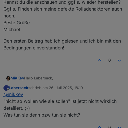
Kannst du die anschauen und ggfls. wieder herstellen?
Ggfls. Finden sich meine defekte Rolladenaktoren auch
noch.
Beste Grüße
Michael
Den ersten Beitrag hab ich gelesen und ich bin mit den
Bedingungen einverstanden!
0
Hallo Labersack,
MiKKey
Labersack
schrieb am
26. Juli 2025, 18:19
L
ich hab hier 2 HM-LC-Sw4-DR 4 Kanal Aktor für
zuletzt editiert von
Offline
@
mikkey
Hutschiene
die nicht so wollen wie sie sollen.
Den ersten Beitrag hab ich gelesen und ich bin mit den
"nicht so wollen wie sie sollen" ist jetzt nicht wirklich
Kannst du die anschauen und ggfls. wieder
Bedingungen einverstanden!
detailiert. ;-)
herstellen?
Was tun sie denn bzw tun sie nicht?
Ggfls. Finden sich meine defekte Rolladenaktoren
auch noch.
Beste Grüße
0