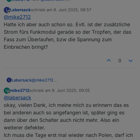
ich bin auch am sammeln, da ich immer schnell
Labersack
schrieb am
9. Juni 2025, 08:57
L
wieder alles am laufen haben wollte hatte ich mir
direktes Schalten über Datenpunkt, iQontrol
zuletzt editiert von
Offline
@
mike2712
Ersatz angeschafft, mittlerweile habe ich 6 Stück die
Ist es wirklich das C26 Problem? Finde ansonsten
oder VIS geht das Licht plötzlich direkt wieder
offensichtlich defekt sind.
keinen Fehler, Scripte wo auch Timer etc. verwendet
aus, was ja dem C26 problem entspricht
Hatte ich aber auch schon so. Evtl. ist der zusätzliche
Eben bin ich etwas stutzig geworden bei folgendem
werden habe ich vorübergehend deaktiviert,
schalte ich das Gerät direkt am Schalter, dann
Strom fürs Funkmodul gerade so der Tropfen, der das
Verhalten.
Problem bleibt.
funktioniert es
Fass zum Überlaufen, bzw die Spannung zum
Einbrechen bringt?
0
Labersack
@
mike2712
L
Hatte ich aber auch schon so. Evtl. ist der
mike2712
schrieb am
9. Juni 2025, 09:05
M
zusätzliche Strom fürs Funkmodul gerade so der
zuletzt editiert von
Offline
@
labersack
Tropfen, der das Fass zum Überlaufen, bzw die
Spannung zum Einbrechen bringt?
okay, vielen Dank, ich meine mich zu erinnern das es
bei anderen auch so angefangen ist, später ging es
dann über den Schalter auch nicht mehr. Also ein
weiterer defekter.
Ich muss die Tage erst mal wieder nach Polen, darf ich