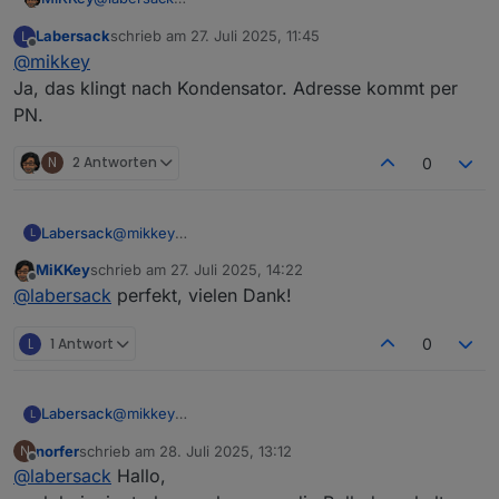
Guten Morgen,
Labersack
schrieb am
27. Juli 2025, 11:45
L
im Testaufbau bricht beim Schalten bereits ohne Last
zuletzt editiert von
Offline
@
mikkey
der Aktor zusammen. Sprich beim schalten eines
weiteren Kanals gehen alle aus.
Beste Grüße
Ja, das klingt nach Kondensator. Adresse kommt per
nach Schalterdrücken blinkt LED/ die LED paarmal, aber
Michael
PN.
er schaltet nicht.
N
2 Antworten
0
Labersack
@
mikkey
L
Ja, das klingt nach Kondensator. Adresse kommt
MiKKey
schrieb am
27. Juli 2025, 14:22
per PN.
zuletzt editiert von
Offline
@
labersack
perfekt, vielen Dank!
L
1 Antwort
0
Labersack
@
mikkey
L
Ja, das klingt nach Kondensator. Adresse kommt
norfer
schrieb am
28. Juli 2025, 13:12
N
per PN.
zuletzt editiert von
Offline
@
labersack
Hallo,