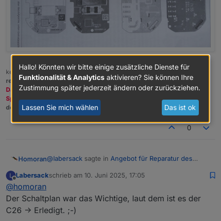
Hallo! Könnten wir bitte einige zusätzliche Dienste für
kein Support per PN! - Fragen im Forum stellen -
Benutzt das Voting
Funktionalität & Analytics
aktivieren? Sie können Ihre
rechts unten im Beitrag wenn er euch geholfen hat.
Zustimmung später jederzeit ändern oder zurückziehen.
Das Forum freut sich über eine Spende. Benutzt dazu den
Spendenbutton oben rechts. Danke!
Lassen Sie mich wählen
Das ist ok
der Installationsfixer:
curl -fsL https://iobroker.net/fix.sh | bash -
0
@
labersack
sagte in
Angebot für Reparatur des
Homoran
"C26-Problems"
:
Labersack
schrieb am
10. Juni 2025, 17:05
L
zuletzt editiert von
Offline
@
homoran
Schalter
Der Schaltplan war das Wichtige, laut dem ist es der
C26 -> Erledigt. ;-)
Sender ;-)