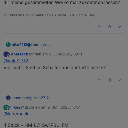
dir meine gesammelten Werke mal zukommen lassen?
ioBroker im Docker auf Qnap TS-453A 16GB Ram 4-Bay
0
mike2712
@
labersack
M
okay, vielen Dank, ich meine mich zu erinnern das es
Labersack
schrieb am
9. Juni 2025, 09:11
L
bei anderen auch so angefangen ist, später ging es
zuletzt editiert von
Offline
@
mike2712
dann über den Schalter auch nicht mehr. Also ein
weiterer defekter.
Vielleicht. Sind es Schalter aus der Liste im OP?
Ich muss die Tage erst mal wieder nach Polen, darf
ich dir meine gesammelten Werke mal zukommen
0
lassen?
Labersack
@
mike2712
L
Vielleicht. Sind es Schalter aus der Liste im OP?
mike2712
schrieb am
9. Juni 2025, 10:51
M
zuletzt editiert von
Offline
@
labersack
4 Stück - HM-LC-Sw1PBU-FM