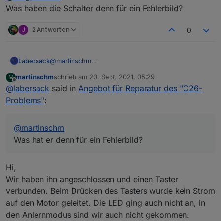
Was haben die Schalter denn für ein Fehlerbild?
J
2 Antworten
0
Labersack
@
martinschm
L
Was hat er denn für ein Fehlerbild?
martinschm
schrieb am
20. Sept. 2021, 05:29
M
zuletzt editiert von
Offline
@
labersack
said in
Angebot für Reparatur des "C26-
Problems"
:
@
martinschm
Was hat er denn für ein Fehlerbild?
Hi,
Wir haben ihn angeschlossen und einen Taster
verbunden. Beim Drücken des Tasters wurde kein Strom
auf den Motor geleitet. Die LED ging auch nicht an, in
den Anlernmodus sind wir auch nicht gekommen.