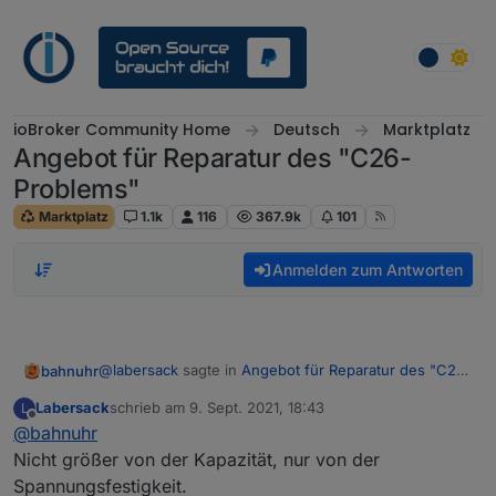
Weiter zum Inhalt
ioBroker Community Home
Deutsch
Marktplatz
Angebot für Reparatur des "C26-
Problems"
Marktplatz
1.1k
116
367.9k
101
Anmelden zum Antworten
@
labersack
sagte in
Angebot für Reparatur des "C26-
bahnuhr
Problems"
:
Labersack
schrieb am
9. Sept. 2021, 18:43
L
zuletzt editiert von
Offline
@
bahnuhr
der Kondensatoren
Nicht größer von der Kapazität, nur von der
Spannungsfestigkeit.
Du hast dann aber doch größere genommen, oder ?