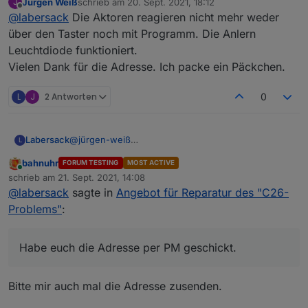
Jürgen Weiß
schrieb am
20. Sept. 2021, 18:12
J
zuletzt editiert von
Offline
@
labersack
Die Aktoren reagieren nicht mehr weder
über den Taster noch mit Programm. Die Anlern
Leuchtdiode funktioniert.
Vielen Dank für die Adresse. Ich packe ein Päckchen.
L
J
2 Antworten
0
Labersack
@
jürgen-weiß
L
@
lobomau
bahnuhr
FORUM TESTING
MOST ACTIVE
@
martinschm
Online
schrieb am
21. Sept. 2021, 14:08
@
Omnedon
zuletzt editiert von
@
labersack
sagte in
Angebot für Reparatur des "C26-
Habe euch die Adresse per PM geschickt.
Problems"
:
Habe euch die Adresse per PM geschickt.
Bitte mir auch mal die Adresse zusenden.