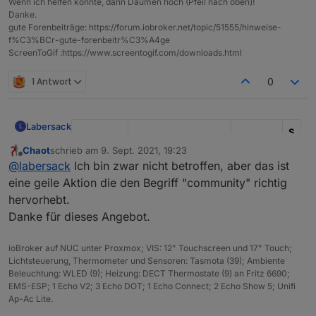
Wenn ich helfen konnte, dann Daumen hoch (Pfeil nach oben)!
Danke.
gute Forenbeiträge: https://forum.iobroker.net/topic/51555/hinweise-
f%C3%BCr-gute-forenbeitr%C3%A4ge
ScreenToGif :https://www.screentogif.com/downloads.html
1 Antwort
0
Labersack
L
S
I
Chaot
schrieb am
9. Sept. 2021, 19:23
zuletzt editiert von
Kondens
-
Offline
@
labersack
Ich bin zwar nicht betroffen, aber das ist
Modell
Funktion
ator
R
eine geile Aktion die den Begriff "community" richtig
HM-LC-
Unterputz
?
?
hervorhebt.
Bl1-FM
Rollladenaktor
Danke für dieses Angebot.
HM-LC-
Unterputz
C26
1
1
ioBroker auf NUC unter Proxmox; VIS: 12" Touchscreen und 17" Touch;
Bl1PBU-
Rollladenaktor
0
K
Lichtsteuerung, Thermometer und Sensoren: Tasmota (39); Ambiente
FM
u
Beleuchtung: WLED (9); Heizung: DECT Thermostate (9) an Fritz 6690;
F
EMS-ESP; 1 Echo V2; 3 Echo DOT; 1 Echo Connect; 2 Echo Show 5; Unifi
Ap-Ac Lite.
HM-LC-
1-Kanal-
?
?
2
Dim1T-FM
Unterputzdimmer
K