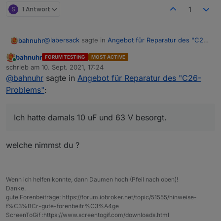
S
1 Antwort
1
HM-LC-
Funk-Schaltaktor
C16
1
2
Sw2-PB-
2fach,
0
K
FM
Unterputzmontage
u
2
@
labersack
sagte in
Angebot für Reparatur des "C26-
bahnuhr
F
Problems"
:
bahnuhr
FORUM TESTING
MOST ACTIVE
HM-LC-
4fach Schaltaktor
C7
1
1
Online
@
bahnuhr
schrieb am
10. Sept. 2021, 17:24
zuletzt editiert von
Sw4-DR
Hutschiene
0
K
Nicht größer von der Kapazität, nur von der
@
bahnuhr
sagte in
Angebot für Reparatur des "C26-
0
Ich hatte damals 10 uF und 63 V besorgt.
Spannungsfestigkeit.
Problems"
:
u
Stand irgendwo im homematic forum.
F
Ich hatte damals 10 uF und 63 V besorgt.
HM-LC-
Funk-Schaltaktor
?
?
Sw4-SM
4fach,
Aufputzmontage
welche nimmst du ?
HM-RC-
Unterputz 2-Kanal-
C26
1
1
2-PBU-
Sender
(SM
0
K
FM
D)
u
Wenn ich helfen konnte, dann Daumen hoch (Pfeil nach oben)!
F
Danke.
gute Forenbeiträge: https://forum.iobroker.net/topic/51555/hinweise-
evtl.
f%C3%BCr-gute-forenbeitr%C3%A4ge
weitere
ScreenToGif :https://www.screentogif.com/downloads.html