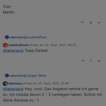
Ciao
Martin
0
Labersack
@
LookAndFeel
L
Ist die Rücksendung inzwischen bei dir
LookAndFeel
schrieb am
20. Sept. 2021, 08:33
L
angekommen?
zuletzt editiert von
Offline
@
labersack
Topp Danke!
1
Labersack
@
Jürgen-Weiß
L
Was haben die Schalter denn für ein Fehlerbild?
lobomau
schrieb am
20. Sept. 2021, 10:48
zuletzt editiert von
Offline
@
labersack
Hey, cool. Das Angebot nehme ich gerne
an. Ich müsste davon 2 - 3 rumliegen haben. Schick mir
deine Adresse zu :-)