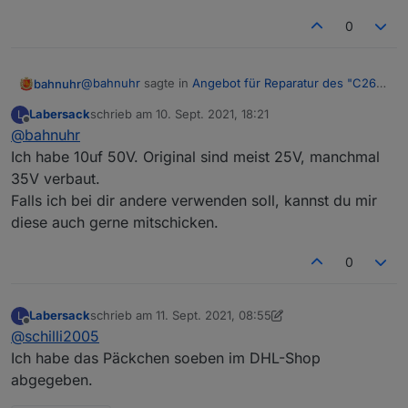
Anzahl
1-99
0
Preis pro
Keine €
Stück
@
bahnuhr
sagte in
Angebot für Reparatur des "C26-
bahnuhr
Versand
Versand hin und
Problems"
:
zurück auf eure
Labersack
schrieb am
10. Sept. 2021, 18:21
L
zuletzt editiert von
Offline
Kosten
@
bahnuhr
Ich hatte damals 10 uF und 63 V besorgt.
Ich habe 10uf 50V. Original sind meist 25V, manchmal
35V verbaut.
Schaltplan gesucht: Schalter, an denen ich erst
welche nimmst du ?
wieder Kondensatoren austauschen werde,
Falls ich bei dir andere verwenden soll, kannst du mir
nachdem ich einen Schaltplan gefunden habe:
diese auch gerne mitschicken.
HM-LC-
Homematic Unterputz
0
BL1-FM
Rollladenaktor
HM-LC-
Homematic 1-Kanal-
Dim1T-FM
Unterputzdimmer
Labersack
schrieb am
11. Sept. 2021, 08:55
L
zuletzt editiert von Labersack
9. Nov. 2021, 10:55
Offline
@
schilli2005
HM-LC-
Homematic Unterputzschalter, 1fach
Ich habe das Päckchen soeben im DHL-Shop
Sw1-FM
abgegeben.
HM-LC-
Homematic Funk-Schaltaktor 2fach,