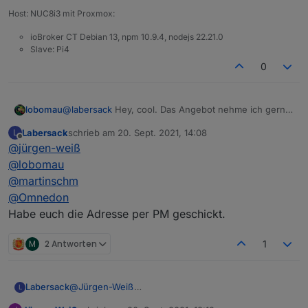
Host: NUC8i3 mit Proxmox:
ioBroker CT Debian 13, npm 10.9.4, nodejs 22.21.0
Slave: Pi4
0
lobomau
@
labersack
Hey, cool. Das Angebot nehme ich gerne
an. Ich müsste davon 2 - 3 rumliegen haben. Schick
Labersack
schrieb am
20. Sept. 2021, 14:08
L
mir deine Adresse zu :-)
zuletzt editiert von
Offline
@
jürgen-weiß
@
lobomau
@
martinschm
@
Omnedon
Habe euch die Adresse per PM geschickt.
M
2 Antworten
1
Labersack
@
Jürgen-Weiß
L
Was haben die Schalter denn für ein Fehlerbild?