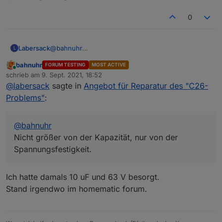
0
Labersack
@
bahnuhr
L
Nicht größer von der Kapazität, nur von der
bahnuhr
FORUM TESTING
MOST ACTIVE
Spannungsfestigkeit.
Online
schrieb am
9. Sept. 2021, 18:52
zuletzt editiert von
@
labersack
sagte in
Angebot für Reparatur des "C26-
Problems"
:
@
bahnuhr
Nicht größer von der Kapazität, nur von der
Spannungsfestigkeit.
Ich hatte damals 10 uF und 63 V besorgt.
Stand irgendwo im homematic forum.