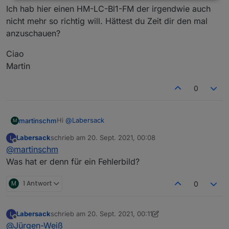
Ich hab hier einen HM-LC-Bl1-FM der irgendwie auch
nicht mehr so richtig will. Hättest du Zeit dir den mal
anzuschauen?
Ciao
Martin
0
Hi
@
Labersack
martinschm
M
Labersack
schrieb am
20. Sept. 2021, 00:08
L
Ich hab hier einen HM-LC-Bl1-FM der irgendwie
zuletzt editiert von
Offline
@
martinschm
auch nicht mehr so richtig will. Hättest du Zeit dir
den mal anzuschauen?
Ciao
Was hat er denn für ein Fehlerbild?
Martin
M
1 Antwort
0
Labersack
schrieb am
20. Sept. 2021, 00:11
L
zuletzt editiert von Labersack
Offline
@
Jürgen-Weiß