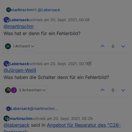
Hi
@
Labersack
martinschm
M
Labersack
schrieb am
20. Sept. 2021, 00:08
L
Ich hab hier einen HM-LC-Bl1-FM der irgendwie
zuletzt editiert von
Offline
@
martinschm
auch nicht mehr so richtig will. Hättest du Zeit dir
den mal anzuschauen?
Ciao
Was hat er denn für ein Fehlerbild?
Martin
M
1 Antwort
0
Labersack
schrieb am
20. Sept. 2021, 00:11
L
zuletzt editiert von Labersack
Offline
@
Jürgen-Weiß
Was haben die Schalter denn für ein Fehlerbild?
J
2 Antworten
0
Labersack
@
martinschm
L
Was hat er denn für ein Fehlerbild?
martinschm
schrieb am
20. Sept. 2021, 05:29
M
zuletzt editiert von
Offline
@
labersack
said in
Angebot für Reparatur des "C26-