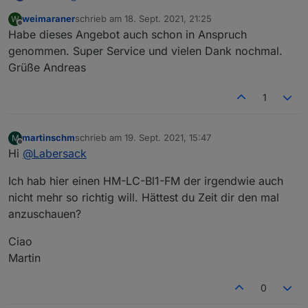
der Schalter verwendet wurde, würde ich das nicht
anfragen, ohne sich vorher hier gemeldet zu haben,
Ist die Rücksendung inzwischen bei dir
mehr mit zurücksenden.
Ihr habt's geschafft: Ich
weimaraner
schrieb am
18. Sept. 2021, 21:25
W
bekommen einen
Link
und werden ansonsten von
angekommen?
zuletzt editiert von
Offline
kann langsam keine Gummibärchen mehr sehen. ;-)
mir einfach ignoriert.
Habe dieses Angebot auch schon in Anspruch
genommen. Super Service und vielen Dank nochmal.
Grüße Andreas
1
martinschm
schrieb am
19. Sept. 2021, 15:47
M
zuletzt editiert von
Offline
Hi
@
Labersack
Ich hab hier einen HM-LC-Bl1-FM der irgendwie auch
nicht mehr so richtig will. Hättest du Zeit dir den mal
anzuschauen?
Ciao
Martin
0