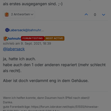
mfg
als erstes ausgegangen sind. ;-)
Dieter
2 Antworten
0
Labersack
@
bahnuhr
L
Habe mir demletzt ein 100er-Pack der
bahnuhr
FORUM TESTING
MOST ACTIVE
Kondensatoren gekauft, weil die aus meiner
Online
schrieb am
9. Sept. 2021, 18:39
Sortimentskiste irgendwie als erstes ausgegangen
zuletzt editiert von
@
labersack
sind. ;-)
ja, hatte ich auch.
habe auch den 1 oder anderen repariert (mehr schlecht
als recht).
Aber ist doch verdammt eng in dem Gehäuse.
Wenn ich helfen konnte, dann Daumen hoch (Pfeil nach oben)!
Danke.
gute Forenbeiträge: https://forum.iobroker.net/topic/51555/hinweise-