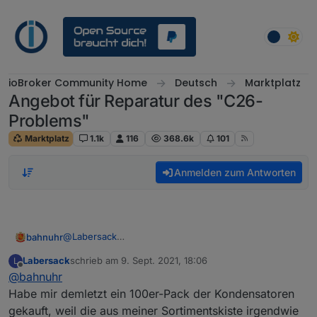
Weiter zum Inhalt
ioBroker Community Home
Deutsch
Marktplatz
Angebot für Reparatur des "C26-
Problems"
Marktplatz
1.1k
116
368.6k
101
Anmelden zum Antworten
@
Labersack
bahnuhr
Super, danke für den Service.
Labersack
schrieb am
9. Sept. 2021, 18:06
L
Werde ihn zu gegebener Zeit gerne nutzen.
zuletzt editiert von
Offline
@
bahnuhr
Und ja, bei mir war es immer nur das c26 Problem.
Habe mir demletzt ein 100er-Pack der Kondensatoren
gekauft, weil die aus meiner Sortimentskiste irgendwie