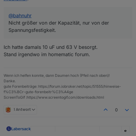
@
bahnuhr
Nicht größer von der Kapazität, nur von der
Spannungsfestigkeit.
Ich hatte damals 10 uF und 63 V besorgt.
Stand irgendwo im homematic forum.
Wenn ich helfen konnte, dann Daumen hoch (Pfeil nach oben)!
Danke.
gute Forenbeiträge: https://forum.iobroker.net/topic/51555/hinweise-
f%C3%BCr-gute-forenbeitr%C3%A4ge
ScreenToGif :https://www.screentogif.com/downloads.html
1 Antwort
0
Labersack
L
S