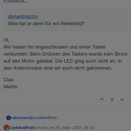
Problems"
:
@
martinschm
Was hat er denn für ein Fehlerbild?
Hi,
Wir haben ihn angeschlossen und einen Taster
verbunden. Beim Drücken des Tasters wurde kein Strom
auf den Motor geleitet. Die LED ging auch nicht an, in
den Anlernmodus sind wir auch nicht gekommen.
Ciao
Martin
0
Labersack
@
LookAndFeel
L
Ist die Rücksendung inzwischen bei dir
LookAndFeel
schrieb am
20. Sept. 2021, 08:33
L
angekommen?
zuletzt editiert von