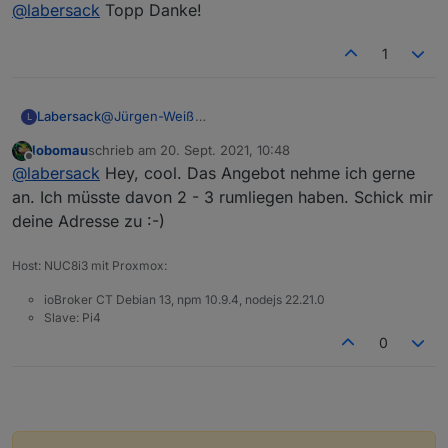
Offline
@
labersack
Topp Danke!
1
Labersack
@
Jürgen-Weiß
L
Was haben die Schalter denn für ein Fehlerbild?
lobomau
schrieb am
20. Sept. 2021, 10:48
zuletzt editiert von
Offline
@
labersack
Hey, cool. Das Angebot nehme ich gerne
an. Ich müsste davon 2 - 3 rumliegen haben. Schick mir
deine Adresse zu :-)
Host: NUC8i3 mit Proxmox:
ioBroker CT Debian 13, npm 10.9.4, nodejs 22.21.0
Slave: Pi4
0