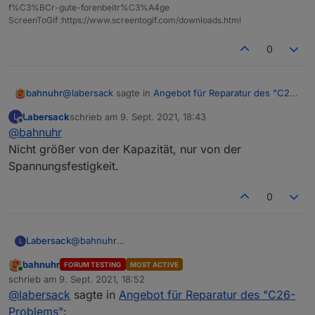
f%C3%BCr-gute-forenbeitr%C3%A4ge
ScreenToGif :https://www.screentogif.com/downloads.html
0
@
labersack
sagte in
Angebot für Reparatur des "C26-
bahnuhr
Problems"
:
Labersack
schrieb am
9. Sept. 2021, 18:43
L
zuletzt editiert von
Offline
@
bahnuhr
der Kondensatoren
Nicht größer von der Kapazität, nur von der
Spannungsfestigkeit.
Du hast dann aber doch größere genommen, oder ?
0
Labersack
@
bahnuhr
L
Nicht größer von der Kapazität, nur von der
bahnuhr
FORUM TESTING
MOST ACTIVE
Spannungsfestigkeit.
Online
schrieb am
9. Sept. 2021, 18:52
zuletzt editiert von
@
labersack
sagte in
Angebot für Reparatur des "C26-
Problems"
: