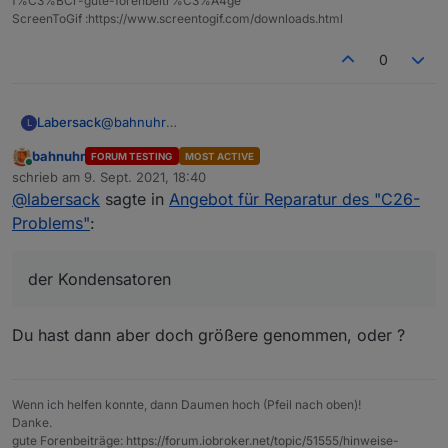
f%C3%BCr-gute-forenbeitr%C3%A4ge
ScreenToGif :https://www.screentogif.com/downloads.html
0
Labersack
@
bahnuhr
L
Habe mir demletzt ein 100er-Pack der
bahnuhr
FORUM TESTING
MOST ACTIVE
Kondensatoren gekauft, weil die aus meiner
Online
schrieb am
9. Sept. 2021, 18:40
Sortimentskiste irgendwie als erstes ausgegangen
zuletzt editiert von
@
labersack
sagte in
Angebot für Reparatur des "C26-
sind. ;-)
Problems"
:
der Kondensatoren
Du hast dann aber doch größere genommen, oder ?
Wenn ich helfen konnte, dann Daumen hoch (Pfeil nach oben)!
Danke.
gute Forenbeiträge: https://forum.iobroker.net/topic/51555/hinweise-