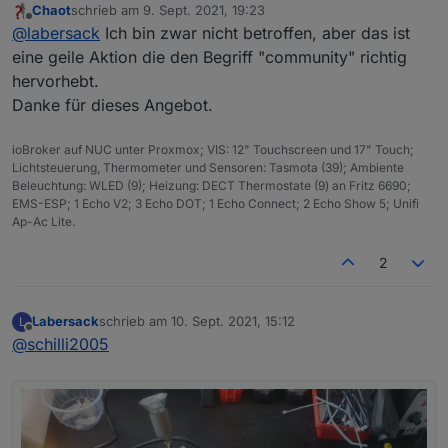
I
Chaot
schrieb am
9. Sept. 2021, 19:23
zuletzt editiert von
Kondens
-
Offline
@
labersack
Ich bin zwar nicht betroffen, aber das ist
Modell
Funktion
ator
R
eine geile Aktion die den Begriff "community" richtig
HM-LC-
Unterputz
?
?
hervorhebt.
Bl1-FM
Rollladenaktor
Danke für dieses Angebot.
HM-LC-
Unterputz
C26
1
1
ioBroker auf NUC unter Proxmox; VIS: 12" Touchscreen und 17" Touch;
Bl1PBU-
Rollladenaktor
0
K
Lichtsteuerung, Thermometer und Sensoren: Tasmota (39); Ambiente
FM
u
Beleuchtung: WLED (9); Heizung: DECT Thermostate (9) an Fritz 6690;
F
EMS-ESP; 1 Echo V2; 3 Echo DOT; 1 Echo Connect; 2 Echo Show 5; Unifi
Ap-Ac Lite.
HM-LC-
1-Kanal-
?
?
2
Dim1T-FM
Unterputzdimmer
K
2
2
HM-LC-
Unterputz-
C7
1
2
Dim1TPBU
Dimmschalter
0
K
Labersack
schrieb am
10. Sept. 2021, 15:12
L
zuletzt editiert von
Offline
-FM
u
2
@
schilli2005
F
HM-LC-
Unterputz
C27
4
1
Ja1PBU-
Jalousiensteuerung
(SM
7
K
FM
D)
u