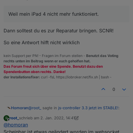
Weil mein iPad 4 nicht mehr funktioniert.
Dann solltest du es zur Reparatur bringen. SCNR!
So eine Antwort hilft nicht wirklich
kein Support per PN! - Fragen im Forum stellen -
Benutzt das Voting
rechts unten im Beitrag wenn er euch geholfen hat.
Das Forum freut sich über eine Spende. Benutzt dazu den
Spendenbutton oben rechts. Danke!
der Installationsfixer:
curl -fsL https://iobroker.net/fix.sh | bash -
0
@
root_
sagte in
js-controller 3.3 jetzt im STABLE!
:
Homoran
root_
schrieb am
2. Jan. 2022, 14:41
R
zuletzt editiert von root_
1. Feb. 2022, 15:43
Offline
@
homoran
Weil mein iPad 4 nicht mehr funktioniert.
Scheinbar ist etwas geändert worden im websocket