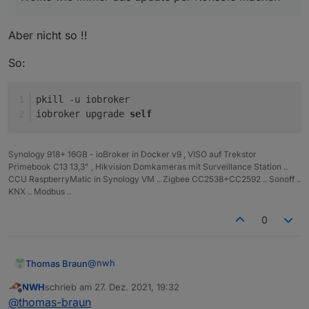
Aber nicht so !!
So:
Iobrocker läuft auf eine Synology im docker.
Neu gestartet habe ich auch schon.
pkill -u iobroker
iobroker upgrade 
self
Synology 918+ 16GB - ioBroker in Docker v9 , VISO auf Trekstor
Primebook C13 13,3" , Hikvision Domkameras mit Surveillance Station ..
CCU RaspberryMatic in Synology VM .. Zigbee CC2538+CC2592 .. Sonoff ..
KNX .. Modbus ..
0
@
nwh
Thomas Braun
NWH
schrieb am
27. Dez. 2021, 19:32
Keine Screenshots aus der Konsole. Text als
zuletzt editiert von
Offline
@
thomas-braun
Text in CodeTags posten.