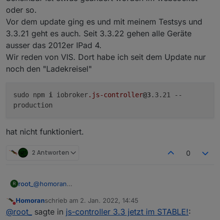
oder so.
Dann solltest du es zur Reparatur bringen. SCNR!
Vor dem update ging es und mit meinem Testsys und
So eine Antwort hilft nicht wirklich
3.3.21 geht es auch. Seit 3.3.22 gehen alle Geräte
ausser das 2012er IPad 4.
Wir reden von VIS. Dort habe ich seit dem Update nur
noch den "Ladekreisel"
sudo npm
i
iobroker
.js-controller
@3
.3.21 --
production
hat nicht funktioniert.
2 Antworten
0
@
homoran
root_
R
Scheinbar ist etwas geändert worden im websocket oder
Homoran
schrieb am
2. Jan. 2022, 14:45
so.
zuletzt editiert von
Nicht stören
@
root_
sagte in
js-controller 3.3 jetzt im STABLE!
:
Vor dem update ging es und mit meinem Testsys und
hat nicht funktioniert.