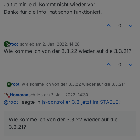
Und auch keine Phantasie-Kommandos
Ja tut mir leid. Kommt nicht wieder vor.
verwenden.
Danke für die Info, hat schon funktioniert.
0
für das System,
root_
schrieb am
2. Jan. 2022, 14:28
R
zuletzt editiert von
Offline
für den js-controller.
Wie komme ich von der 3.3.22 wieder auf die 3.3.21?
0
root_
Wie komme ich von der 3.3.22 wieder auf die 3.3.21?
R
Homoran
schrieb am
2. Jan. 2022, 14:30
zuletzt editiert von
Nicht stören
@
root_
sagte in
js-controller 3.3 jetzt im STABLE!
:
Wie komme ich von der 3.3.22 wieder auf die
3.3.21?