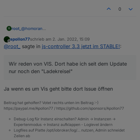
0
@
homoran
root_
R
Scheinbar ist etwas geändert worden im websocket oder
apollon77
schrieb am
2. Jan. 2022, 15:09
so.
zuletzt editiert von
Offline
@
root_
sagte in
js-controller 3.3 jetzt im STABLE!
:
Vor dem update ging es und mit meinem Testsys und
hat nicht funktioniert.
3.3.21 geht es auch. Seit 3.3.22 gehen alle Geräte ausser
das 2012er IPad 4.
Wir reden von VIS. Dort habe ich seit dem Update
Wir reden von VIS. Dort habe ich seit dem Update nur
noch den "Ladekreisel"
nur noch den "Ladekreisel"
Ja wenn es um Vis geht bitte dort Issue öffnen
Beitrag hat geholfen? Votet rechts unten im Beitrag :-)
https://paypal.me/Apollon77 / https://github.com/sponsors/Apollon77
Debug-Log für Instanz einschalten? Admin -> Instanzen ->
Expertenmodus -> Instanz aufklappen - Loglevel ändern
Logfiles auf Platte /opt/iobroker/log/… nutzen, Admin schneidet
Zeilen ab