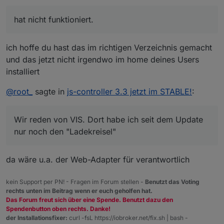
3.3.21 geht es auch. Seit 3.3.22 gehen alle Geräte ausser
das 2012er IPad 4.
hat nicht funktioniert.
Wir reden von VIS. Dort habe ich seit dem Update nur
noch den "Ladekreisel"
ich hoffe du hast das im richtigen Verzeichnis gemacht
und das jetzt nicht irgendwo im home deines Users
installiert
@
root_
sagte in
js-controller 3.3 jetzt im STABLE!
:
Wir reden von VIS. Dort habe ich seit dem Update
nur noch den "Ladekreisel"
da wäre u.a. der Web-Adapter für verantwortlich
kein Support per PN! - Fragen im Forum stellen -
Benutzt das Voting
rechts unten im Beitrag wenn er euch geholfen hat.
Das Forum freut sich über eine Spende. Benutzt dazu den
Spendenbutton oben rechts. Danke!
der Installationsfixer:
curl -fsL https://iobroker.net/fix.sh | bash -