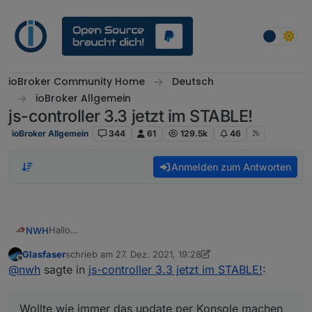
Weiter zum Inhalt
ioBroker Community Home
Deutsch
ioBroker Allgemein
js-controller 3.3 jetzt im STABLE!
ioBroker Allgemein
344
61
129.5k
46
Anmelden zum Antworten
Hallo
NWH
Wollte wie immer das update per Konsole machen, aber
Glasfaser
schrieb am
27. Dez. 2021, 19:28
diesmal kommt diese Meldung.
zuletzt editiert von Glasfaser
Offline
@
nwh
sagte in
js-controller 3.3 jetzt im STABLE!
:
Wer kann mir sagen warum ich nicht auf die Version
3.3.22 komme.
Wollte wie immer das update per Konsole machen