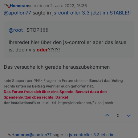
Homoran
schrieb am
2. Jan. 2022, 15:36
Ihreredet hier über den js-controller aber das issue
zuletzt editiert von
Nicht stören
@
apollon77
sagte in
js-controller 3.3 jetzt im STABLE!
:
ist doch vis oder?!?!?!
@
root_
STOP!!!!!!
Ihreredet hier über den js-controller aber das issue
ist doch vis
oder
?!?!?!
Das versuche ich gerade herauszubekommen
kein Support per PN! - Fragen im Forum stellen -
Benutzt das Voting
rechts unten im Beitrag wenn er euch geholfen hat.
Das Forum freut sich über eine Spende. Benutzt dazu den
Spendenbutton oben rechts. Danke!
der Installationsfixer:
curl -fsL https://iobroker.net/fix.sh | bash -
0
@
apollon77
sagte in
js-controller 3.3 jetzt im
Homoran