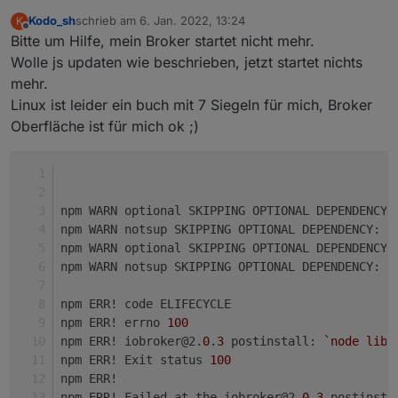
STABLE!
:
Kodo_sh
schrieb am
6. Jan. 2022, 13:24
K
zuletzt editiert von
Offline
Bitte um Hilfe, mein Broker startet nicht mehr.
@
root_
STOP!!!!!!
Wolle js updaten wie beschrieben, jetzt startet nichts
Das versuche ich gerade herauszubekommen
Ihreredet hier über den js-controller aber das
mehr.
issue ist doch vis
oder
?!?!?!
Linux ist leider ein buch mit 7 Siegeln für mich, Broker
Oberfläche ist für mich ok ;)
npm WARN optional SKIPPING OPTIONAL DEPENDENCY:
npm WARN notsup SKIPPING OPTIONAL DEPENDENCY: U
npm WARN optional SKIPPING OPTIONAL DEPENDENCY:
npm WARN notsup SKIPPING OPTIONAL DEPENDENCY: U
npm ERR! code ELIFECYCLE
npm ERR! errno 
100
npm ERR! iobroker@2.
0
.
3
 postinstall: 
`node lib/
npm ERR! Exit status 
100
npm ERR!
npm ERR! Failed at the iobroker@2.
0
.
3
 postinsta