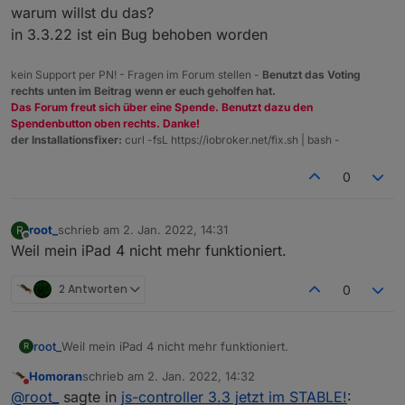
warum willst du das?
in 3.3.22 ist ein Bug behoben worden
kein Support per PN! - Fragen im Forum stellen -
Benutzt das Voting
rechts unten im Beitrag wenn er euch geholfen hat.
Das Forum freut sich über eine Spende. Benutzt dazu den
Spendenbutton oben rechts. Danke!
der Installationsfixer:
curl -fsL https://iobroker.net/fix.sh | bash -
0
root_
schrieb am
2. Jan. 2022, 14:31
R
zuletzt editiert von
Offline
Weil mein iPad 4 nicht mehr funktioniert.
2 Antworten
0
root_
Weil mein iPad 4 nicht mehr funktioniert.
R
Homoran
schrieb am
2. Jan. 2022, 14:32
zuletzt editiert von
Nicht stören
@
root_
sagte in
js-controller 3.3 jetzt im STABLE!
: