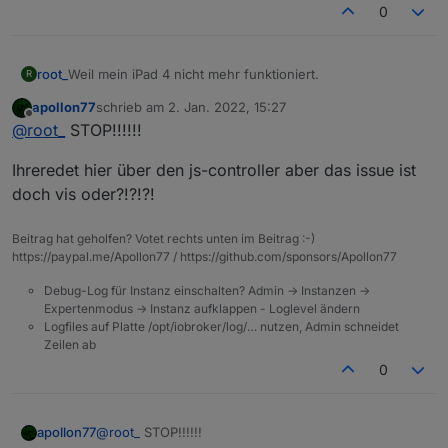
0
root_
Weil mein iPad 4 nicht mehr funktioniert.
R
apollon77
schrieb am
2. Jan. 2022, 15:27
zuletzt editiert von
Offline
@
root_
STOP!!!!!!
Ihreredet hier über den js-controller aber das issue ist
doch vis oder?!?!?!
Beitrag hat geholfen? Votet rechts unten im Beitrag :-)
https://paypal.me/Apollon77 / https://github.com/sponsors/Apollon77
Debug-Log für Instanz einschalten? Admin -> Instanzen ->
Expertenmodus -> Instanz aufklappen - Loglevel ändern
Logfiles auf Platte /opt/iobroker/log/… nutzen, Admin schneidet
Zeilen ab
0
@
root_
STOP!!!!!!
apollon77