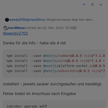
0
@
mac89muc
Möglicherweise liegt hier dein
wendy2702
Problem
mac89muc
schrieb am
25. Feb. 2022, 14:35
zuletzt editiert von mac89muc
Offline
@
wendy2702
Danke für die Info - habe die 4 mit
npm install --save 
@nestjs
/
common@
8.0
.5
rxjs@
^
7.1
.0
npm install --save 
@nestjs
/
core@
8.0
.5
rxjs@
^
7.1
.0
rx
npm install --save 
@nestjs
/platform-socket.
io@
8.0
.5
npm install --save 
@nestjs
/
websockets@
8.0
.5
rxjs@
^
7.
installiert - jeweils sauber durchgelaufen und bestätigt.
Fehler bleibt im Anschluss nach Eingabe
iobroker upgrade
self