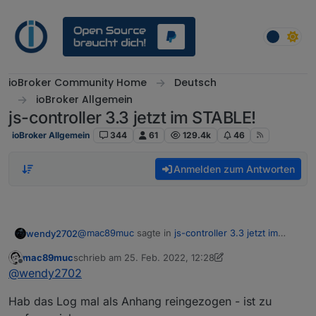
Weiter zum Inhalt
ioBroker Community Home
Deutsch
ioBroker Allgemein
js-controller 3.3 jetzt im STABLE!
ioBroker Allgemein
344
61
129.4k
46
Anmelden zum Antworten
@
mac89muc
sagte in
js-controller 3.3 jetzt im
wendy2702
STABLE!
:
mac89muc
schrieb am
25. Feb. 2022, 12:28
zuletzt editiert von mac89muc
Offline
/Users/macmini/.npm/_logs/2022-02-
@
wendy2702
25T10_04_25_061Z-debug.log
Was steht denn hier noch drin?
Hab das Log mal als Anhang reingezogen - ist zu