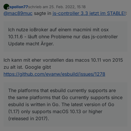
der gleiche wie oben
apollon77
schrieb am
25. Feb. 2022, 15:18
zuletzt editiert von
Offline
@
mac89muc
sagte in
js-controller 3.3 jetzt im STABLE!
:
Update js-controller from @3.2.16 to @3.3.2
NPM version: 6.14.11

Habe dann auch noch den Vorschlag hier
forum
npm install iobroker.js-controller@3.3.22 
Ich nutze ioBroker auf einem macmini mit osx
esbuild problem
und zusätzlich ebenfalls hier
dyld: Symbol not found: _clock_gettime

esbuild wasm
umgesetzt ohne Erfolg.
Gibt's noch einen Tipp?
10.11.6 - läuft ohne Probleme nur das js-controller
  Referenced from: /usr/local/iobroker/nod
  Expected in: flat namespace

Update macht Ärger.
The version of the downloaded binary is in
dyld: Symbol not found: _clock_gettime

Ich kann mit eher vorstellen das macos 10.11 von 2015
  Referenced from: /usr/local/iobroker/nod
zu alt ist. Google gibt
  Expected in: flat namespace

https://github.com/evanw/esbuild/issues/1278
Install unsuccessful

The platforms that esbuild currently supports are
npm ERR! code ELIFECYCLE

the same platforms that Go currently supports since
npm ERR! errno 1

npm ERR! esbuild@0.11.23 postinstall: `node
esbuild is written in Go. The latest version of Go
npm ERR! Exit status 1

(1.17) only supports macOS 10.13 or higher
npm ERR! 

(released in 2017).
npm ERR! Failed at the esbuild@0.11.23 post
npm ERR! This is probably not a problem wi