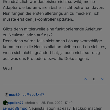
Grundsätzlich war das bisher nicht so wild, meine
Adapter die laufen waren bisher nicht betroffen davon.
Nun fangen die ersten allerdings an zu meckern, ich
müsste erst den js-controller updaten...
Gibts denn mittlerweile eine funktionierende Anleitung
zu Neuinstallation auf osx?
Denn dann würde falls nicht noch Lösungsvorschläge
kommen nur die Neuinstallation bleiben und da sieht es,
wenn sich nichts geändert hat, ja auch nicht so rosig
aus was das Procedere bzw. die Doku angeht.
Gruß
0
@
apollon77
mac89muc
apollon77
schrieb am
25. Feb. 2022, 17:40
mmhhh dann wird's mit dem Update wohl nichts
zuletzt editiert von
Offline
@
mac89muc
Neuinstallation ist easy. Backup machen.
mehr, falls nicht noch jemand Ideen hat.