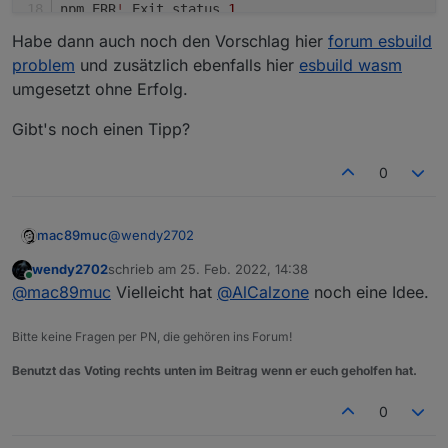
npm ERR
!
 Exit status 
1
npm ERR
!
Habe dann auch noch den Vorschlag hier
forum esbuild
npm ERR
!
 Failed 
at
 the esbuild
@0
.11
.23
 postinsta
problem
und zusätzlich ebenfalls hier
esbuild wasm
npm ERR
!
 This 
is
 probably 
not
 a problem 
with
 npm
umgesetzt ohne Erfolg.
npm ERR
!
 A complete log 
of
 this run can be found
Gibt's noch einen Tipp?
npm ERR
!
/
Users
/
macmini
/
.npm
/
_logs
/
2022
-02
-2
host.macmini.local Cannot install iobroker.js
-
co
0
@
wendy2702
mac89muc
wendy2702
schrieb am
25. Feb. 2022, 14:38
Danke für die Info - habe die 4 mit
zuletzt editiert von
Online
@
mac89muc
Vielleicht hat
@
AlCalzone
noch eine Idee.
npm install --save @nestjs/common@8.0.5 rxj
npm install --save @nestjs/core@8.0.5 rxjs@
Bitte keine Fragen per PN, die gehören ins Forum!
installiert - jeweils sauber durchgelaufen und
npm install --save @nestjs/platform-socket.
bestätigt.
Benutzt das Voting rechts unten im Beitrag wenn er euch geholfen hat.
Fehler bleibt im Anschluss nach Eingabe
0