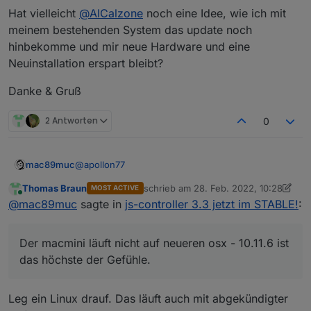
Hat vielleicht
@
AlCalzone
noch eine Idee, wie ich mit
meinem bestehenden System das update noch
hinbekomme und mir neue Hardware und eine
Neuinstallation erspart bleibt?
Danke & Gruß
2 Antworten
0
@
apollon77
mac89muc
Thomas Braun
schrieb am
28. Feb. 2022, 10:28
MOST ACTIVE
Der macmini läuft nicht auf neueren osx - 10.11.6 ist
zuletzt editiert von Thomas Braun
Online
@
mac89muc
sagte in
js-controller 3.3 jetzt im STABLE!
:
das höchste der Gefühle.
Wie gesagt hatte ich bis auf das update Problem
Hast Du mal einen Link zur aktuellen ioBroker
jetzt bisher keine Probleme für meinen
Installationsroutine für osx?
Der macmini läuft nicht auf neueren osx - 10.11.6 ist
Einsatzzweck ist der gut und zuverlässig gelaufen.
Ich finde nur folgende Infos im Netz bzw. der
offiziellen ioBroker Seite / Doku
das höchste der Gefühle.
https://www.iobroker.net/docu/index-18.htm?
page_id=2293&lang=de
Leg ein Linux drauf. Das läuft auch mit abgekündigter
-> alte Variante mit zip Download der so nicht mehr
https://www.iobroker.net/#de/documentation/instal
erfolgt