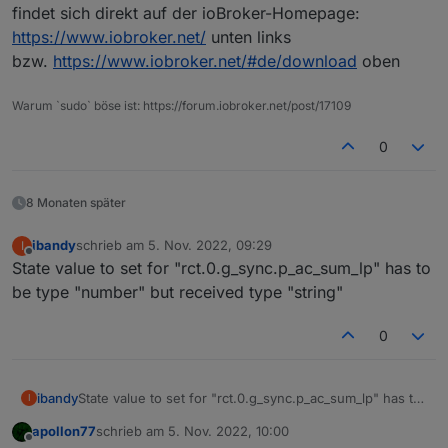
erfolgt
l/macos.md
findet sich direkt auf der ioBroker-Homepage:
-> Hier steht nur ein Platzhalter und keine Infos
https://haus-automatisierung.com/iobroker-
https://www.iobroker.net/
unten links
tutorial-reihe/
bzw.
https://www.iobroker.net/#de/download
oben
-> Tutorials nur für Raspberry
Hat vielleicht
@
AlCalzone
noch eine Idee, wie ich
mit meinem bestehenden System das update noch
hinbekomme und mir neue Hardware und eine
Danke & Gruß
Warum `sudo` böse ist: https://forum.iobroker.net/post/17109
Neuinstallation erspart bleibt?
0
8 Monaten später
ibandy
schrieb am
5. Nov. 2022, 09:29
I
zuletzt editiert von
Offline
State value to set for "rct.0.g_sync.p_ac_sum_lp" has to
be type "number" but received type "string"
0
ibandy
State value to set for "rct.0.g_sync.p_ac_sum_lp" has to
I
be type "number" but received type "string"
apollon77
schrieb am
5. Nov. 2022, 10:00
zuletzt editiert von
Offline