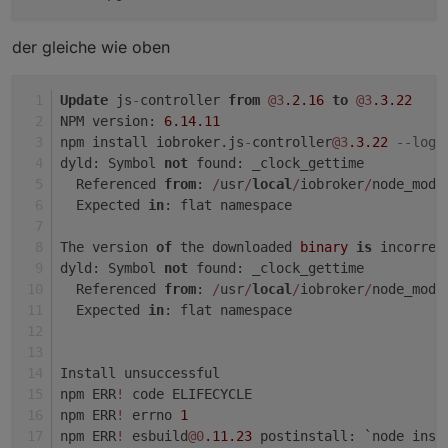
der gleiche wie oben
Update
 js
-
controller 
from
@3
.2
.16
to
@3
.3
.22
NPM version: 
6.14
.11
npm install iobroker.js
-
controller
@3
.3
.22
--logl
dyld: Symbol 
not
 found: _clock_gettime
  Referenced 
from
: 
/
usr
/
local
/
iobroker
/
node_modu
  Expected 
in
: flat namespace
The version 
of
 the downloaded 
binary
is
 incorrec
dyld: Symbol 
not
 found: _clock_gettime
  Referenced 
from
: 
/
usr
/
local
/
iobroker
/
node_modu
  Expected 
in
: flat namespace
Install unsuccessful
npm ERR
!
 code ELIFECYCLE
npm ERR
!
 errno 
1
npm ERR
!
 esbuild
@0
.11
.23
 postinstall: `node inst