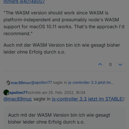
mment-840148007
"The WASM version should work since WASM is
platform-independent and presumably node's WASM
support for macOS 10.11 works. That's the approach I'd
recommend."
Auch mit der WASM Version bin ich wie gesagt bisher
leider ohne Erfolg durch s.o.
0
@
apollon77
sagte in
js-controller 3.3 jetzt im
mac89muc
STABLE!
:
apollon77
schrieb am
25. Feb. 2022, 16:04
zuletzt editiert von
Offline
https://github.com/evanw/esbuild/issues/127
@
mac89muc
sagte in
js-controller 3.3 jetzt im STABLE!
:
8
Bei dem Beitrag war ich auch - da wurde dann auf
die Esbuild WebAssembly Version hingewiesen
Auch mit der WASM Version bin ich wie gesagt
https://github.com/evanw/esbuild/issues/1278#iss
"The WASM version should work since WASM is
bisher leider ohne Erfolg durch s.o.
uecomment-840148007
platform-independent and presumably node's