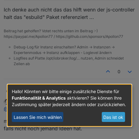
WASM support for macOS 10.11 works. That's the
Auch mit der WASM Version bin ich wie gesagt
approach I'd recommend."
bisher leider ohne Erfolg durch s.o.
Ich denke auch nicht das das hilft wenn der js-controller
halt das "esbuild" Paket referenziert ...
Beitrag hat geholfen? Votet rechts unten im Beitrag :-)
https://paypal.me/Apollon77 / https://github.com/sponsors/Apollon77
Debug-Log für Instanz einschalten? Admin -> Instanzen ->
Expertenmodus -> Instanz aufklappen - Loglevel ändern
Logfiles auf Platte /opt/iobroker/log/… nutzen, Admin schneidet
Zeilen ab
0
@
mac89muc
sagte in
js-controller 3.3 jetzt im
apollon77
Hallo! Könnten wir bitte einige zusätzliche Dienste für
STABLE!
:
Funktionalität & Analytics
aktivieren? Sie können Ihre
mac89muc
schrieb am
25. Feb. 2022, 16:29
zuletzt editiert von
Zustimmung später jederzeit ändern oder zurückziehen.
Offline
Auch mit der WASM Version bin ich wie gesagt
@
apollon77
bisher leider ohne Erfolg durch s.o.
Lassen Sie mich wählen
Das ist ok
Ich denke auch nicht das das hilft wenn der js-
mmhhh dann wird's mit dem Update wohl nichts mehr,
controller halt das "esbuild" Paket referenziert ...
falls nicht noch jemand Ideen hat.