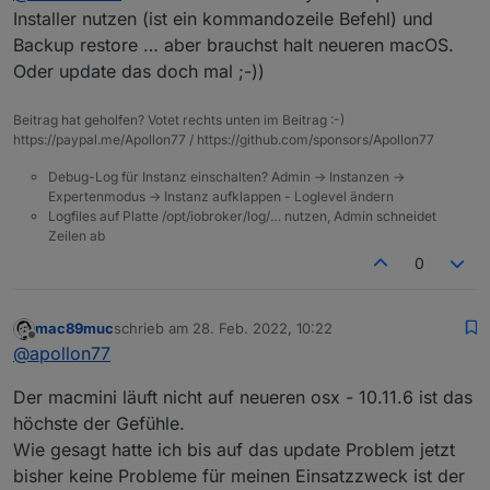
Grundsätzlich war das bisher nicht so wild, meine
Installer nutzen (ist ein kommandozeile Befehl) und
Adapter die laufen waren bisher nicht betroffen
Backup restore … aber brauchst halt neueren macOS.
davon. Nun fangen die ersten allerdings an zu
Gibts denn mittlerweile eine funktionierende
Oder update das doch mal ;-))
meckern, ich müsste erst den js-controller
Anleitung zu Neuinstallation auf osx?
updaten...
Denn dann würde falls nicht noch
Gruß
Lösungsvorschläge kommen nur die
Beitrag hat geholfen? Votet rechts unten im Beitrag :-)
Neuinstallation bleiben und da sieht es, wenn sich
https://paypal.me/Apollon77 / https://github.com/sponsors/Apollon77
nichts geändert hat, ja auch nicht so rosig aus was
Debug-Log für Instanz einschalten? Admin -> Instanzen ->
das Procedere bzw. die Doku angeht.
Expertenmodus -> Instanz aufklappen - Loglevel ändern
Logfiles auf Platte /opt/iobroker/log/… nutzen, Admin schneidet
Zeilen ab
0
mac89muc
schrieb am
28. Feb. 2022, 10:22
zuletzt editiert von
Offline
@
apollon77
Der macmini läuft nicht auf neueren osx - 10.11.6 ist das
höchste der Gefühle.
Wie gesagt hatte ich bis auf das update Problem jetzt
bisher keine Probleme für meinen Einsatzzweck ist der