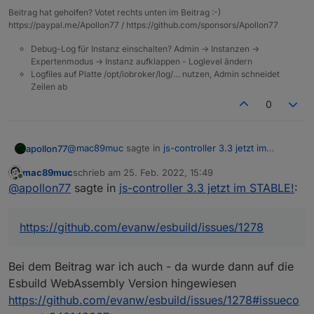
Beitrag hat geholfen? Votet rechts unten im Beitrag :-)
npm ERR! A complete log of this run can be 
https://paypal.me/Apollon77 / https://github.com/sponsors/Apollon77
npm ERR!     /Users/macmini/.npm/_logs/2022
host.macmini.local Cannot install iobroker.
Debug-Log für Instanz einschalten? Admin -> Instanzen ->
Expertenmodus -> Instanz aufklappen - Loglevel ändern
Logfiles auf Platte /opt/iobroker/log/… nutzen, Admin schneidet
Zeilen ab
0
@
mac89muc
sagte in
js-controller 3.3 jetzt im
apollon77
STABLE!
:
mac89muc
schrieb am
25. Feb. 2022, 15:49
zuletzt editiert von
Offline
Ich nutze ioBroker auf einem macmini mit osx
@
apollon77
sagte in
js-controller 3.3 jetzt im STABLE!
:
10.11.6 - läuft ohne Probleme nur das js-
Ich kann mit eher vorstellen das macos 10.11 von
controller Update macht Ärger.
2015 zu alt ist. Google gibt
https://github.com/evanw/esbuild/issues/1278
https://github.com/evanw/esbuild/issues/1278
The platforms that esbuild currently supports
are the same platforms that Go currently
Bei dem Beitrag war ich auch - da wurde dann auf die
supports since esbuild is written in Go. The
Esbuild WebAssembly Version hingewiesen
latest version of Go (1.17) only supports macOS
https://github.com/evanw/esbuild/issues/1278#issueco
10.13 or higher (released in 2017).