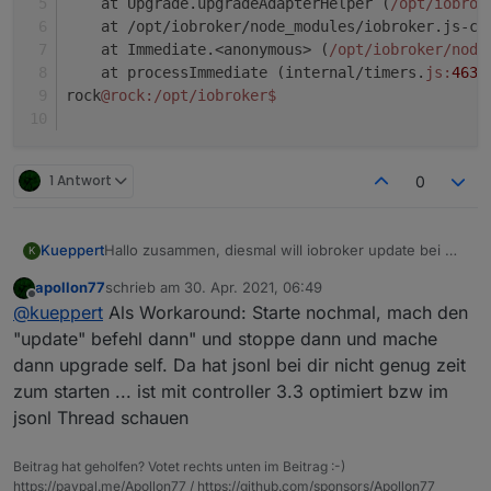
    at Upgrade.upgradeAdapterHelper (
/opt/iobrok
    at /opt/iobroker/node_modules/iobroker.js-co
    at Immediate.<anonymous> (
/opt/iobroker
/node
    at processImmediate (internal/timers.
js:
463
:
rock
@rock
:/opt/iobroker
$ 
1 Antwort
0
Hallo zusammen, diesmal will iobroker update bei mir
Kueppert
K
nicht so richtig...
apollon77
schrieb am
30. Apr. 2021, 06:49
iobroker gestoppt, dann:
root@ioBroker2:~# iobroker update

zuletzt editiert von
Offline
@
kueppert
Als Workaround: Starte nochmal, mach den
No connection to databases possible ...

den Fixer hab ich eben schon mal drüber gebügelt,
"update" befehl dann" und stoppe dann und mache
bleibt aber bei der Ausgabe. Entweder ich bin noch
dann upgrade self. Da hat jsonl bei dir nicht genug zeit
zu müde - oder dat jeht nit bei mir aktuell?
NACHTRAG (aktueller Status):
zum starten ... ist mit controller 3.3 optimiert bzw im
jsonl Thread schauen
node: v12.22.1

js-controller: 3.2.16

Objects type: jsonl

Beitrag hat geholfen? Votet rechts unten im Beitrag :-)
https://paypal.me/Apollon77 / https://github.com/sponsors/Apollon77