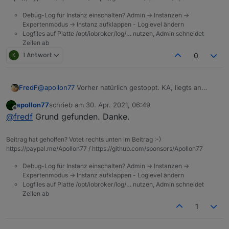
Debug-Log für Instanz einschalten? Admin -> Instanzen ->
Expertenmodus -> Instanz aufklappen - Loglevel ändern
Logfiles auf Platte /opt/iobroker/log/… nutzen, Admin schneidet
Zeilen ab
K
1 Antwort
0
@
apollon77
Vorher natürlich gestoppt. KA, liegts an
FredF
jsonl?
apollon77
schrieb am
30. Apr. 2021, 06:49
zuletzt editiert von
Spoiler
Offline
@
fredf
Grund gefunden. Danke.
Beitrag hat geholfen? Votet rechts unten im Beitrag :-)
https://paypal.me/Apollon77 / https://github.com/sponsors/Apollon77
Debug-Log für Instanz einschalten? Admin -> Instanzen ->
Expertenmodus -> Instanz aufklappen - Loglevel ändern
Logfiles auf Platte /opt/iobroker/log/… nutzen, Admin schneidet
Zeilen ab
1