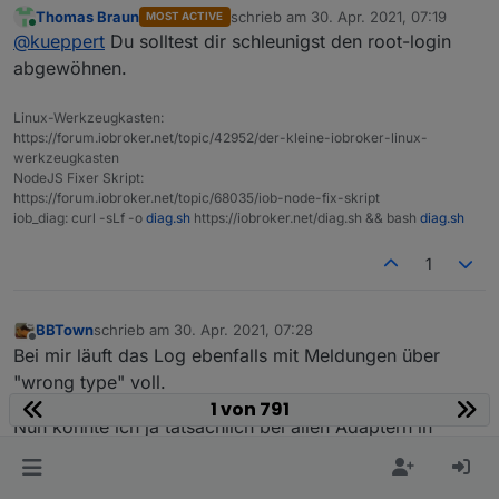
Thomas Braun
schrieb am
30. Apr. 2021, 07:19
MOST ACTIVE
Werkzeugkasten gelesen, weil ich vorher noch nen
zuletzt editiert von
Online
@
kueppert
Du solltest dir schleunigst den root-login
Update von der VM gemacht hab - nur an die User
hab ich mich nicht gehalten, wie immer ^^
abgewöhnen.
Linux-Werkzeugkasten:
https://forum.iobroker.net/topic/42952/der-kleine-iobroker-linux-
werkzeugkasten
NodeJS Fixer Skript:
https://forum.iobroker.net/topic/68035/iob-node-fix-skript
iob_diag: curl -sLf -o
diag.sh
https://iobroker.net/diag.sh && bash
diag.sh
1
BBTown
schrieb am
30. Apr. 2021, 07:28
zuletzt editiert von
Offline
Bei mir läuft das Log ebenfalls mit Meldungen über
"wrong type" voll.
1 von 791
Nun könnte ich ja tatsächlich bei allen Adaptern in
Github ein Issue aufmachen, aber ich kann zum Teil gar
keinen Fehler feststellen.