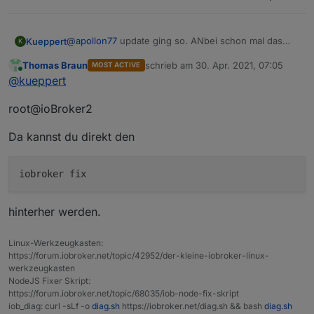
56
 packages are looking 
for
 funding
  run 
`npm fund`
for
 details
@
apollon77
update ging so. ANbei schon mal das
Kueppert
K
Log. Ich mach jetzt nen Reboot und schaue, ob
Thomas Braun
schrieb am
30. Apr. 2021, 07:05
MOST ACTIVE
Update dann geht:
root@ioBroker2:~# iobroker stop

zuletzt editiert von
Online
@
kueppert
root@ioBroker2:~# cd /opt/iobroker

NACHTRAG: iobroker update funktioniert nun nach
root@ioBroker2:/opt/iobroker# npm i iobroker
dem manuellen Update auf JS 3.3
root@ioBroker2
npm WARN deprecated request@2.88.2: request 
> iobroker.js-controller@3.3.1 preinstall /o
Da kannst du direkt den
> node lib/preinstallCheck.js

NPM version: 6.14.12

> iobroker.js-controller@3.3.1 install /opt/
hinterher werden.
> node iobroker.js setup first

object _design/system updated

Linux-Werkzeugkasten:
https://forum.iobroker.net/topic/42952/der-kleine-iobroker-linux-
> esbuild@0.11.16 postinstall /opt/iobroker/
werkzeugkasten
NodeJS Fixer Skript:
> node install.js

https://forum.iobroker.net/topic/68035/iob-node-fix-skript
iob_diag: curl -sLf -o
diag.sh
https://iobroker.net/diag.sh && bash
diag.sh
npm WARN optional SKIPPING OPTIONAL DEPENDEN