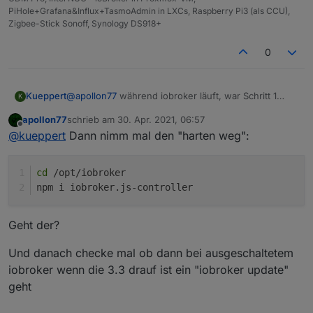
PiHole+Grafana&Influx+TasmoAdmin in LXCs, Raspberry Pi3 (als CCU),
Zigbee-Stick Sonoff, Synology DS918+
0
@
apollon77
während iobroker läuft, war Schritt 1
Kueppert
K
möglich
apollon77
schrieb am
30. Apr. 2021, 06:57
root@ioBroker2:~# iobroker update

zuletzt editiert von
Offline
@
kueppert
Dann nimm mal den "harten weg":
Used repository: latest_neu

danach wieder iobroker gestoppt, dann gehts wieder
hash unchanged, use cached sources

nicht weiter:
cd
 /opt/iobroker
root@ioBroker2:~# iobroker stop

npm i iobroker.js-controller
root@ioBroker2:~# iobroker upgrade self

Geht der?
Und danach checke mal ob dann bei ausgeschaltetem
iobroker wenn die 3.3 drauf ist ein "iobroker update"
geht