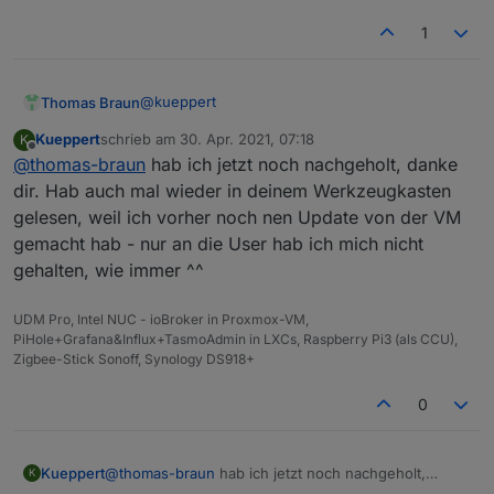
npm WARN notsup SKIPPING OPTIONAL DEPENDENCY
1
npm WARN optional SKIPPING OPTIONAL DEPENDEN
npm WARN notsup SKIPPING OPTIONAL DEPENDENCY
npm WARN bl@0.7.0 requires a peer of stream-
@
kueppert
Thomas Braun
+ iobroker.js-controller@3.3.1

added 19 packages from 36 contributors, remo
Kueppert
schrieb am
30. Apr. 2021, 07:18
K
root@ioBroker2
zuletzt editiert von
Offline
@
thomas-braun
hab ich jetzt noch nachgeholt, danke
56 packages are looking for funding

Da kannst du direkt den
dir. Hab auch mal wieder in deinem Werkzeugkasten
gelesen, weil ich vorher noch nen Update von der VM
gemacht hab - nur an die User hab ich mich nicht
gehalten, wie immer ^^
hinterher werden.
UDM Pro, Intel NUC - ioBroker in Proxmox-VM,
PiHole+Grafana&Influx+TasmoAdmin in LXCs, Raspberry Pi3 (als CCU),
Zigbee-Stick Sonoff, Synology DS918+
0
Kueppert
@
thomas-braun
hab ich jetzt noch nachgeholt,
K
danke dir. Hab auch mal wieder in deinem