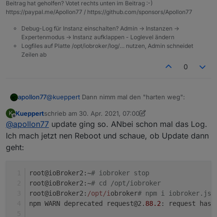
Beitrag hat geholfen? Votet rechts unten im Beitrag :-)
https://paypal.me/Apollon77 / https://github.com/sponsors/Apollon77
Debug-Log für Instanz einschalten? Admin -> Instanzen ->
Expertenmodus -> Instanz aufklappen - Loglevel ändern
Logfiles auf Platte /opt/iobroker/log/… nutzen, Admin schneidet
Zeilen ab
0
@
kueppert
Dann nimm mal den "harten weg":
apollon77
Kueppert
schrieb am
30. Apr. 2021, 07:00
K
cd /opt/iobroker

zuletzt editiert von Kueppert
Offline
@
apollon77
update ging so. ANbei schon mal das Log.
Geht der?
Ich mach jetzt nen Reboot und schaue, ob Update dann
geht:
Und danach checke mal ob dann bei
ausgeschaltetem iobroker wenn die 3.3 drauf ist ein
"iobroker update" geht
root@ioBroker2:~
# iobroker stop
root@ioBroker2:~
# cd /opt/iobroker
root@ioBroker2:
/opt/i
obroker
# npm i iobroker.js-
npm WARN deprecated request@2.
88.2
: request has 