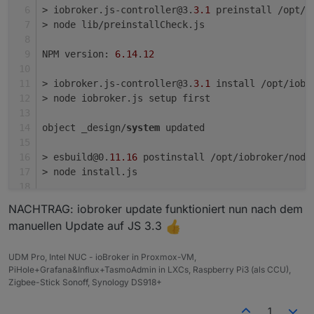
> iobroker.js-controller@3.
3.1
 preinstall /opt/i
> node lib/preinstallCheck.js
NPM version: 
6.14
.
12
> iobroker.js-controller@3.
3.1
 install /opt/iobr
> node iobroker.js setup first
object _design/
system
 updated
> esbuild@0.
11.16
 postinstall /opt/iobroker/node
> node install.js
npm WARN optional SKIPPING OPTIONAL DEPENDENCY: 
NACHTRAG: iobroker update funktioniert nun nach dem
npm WARN notsup SKIPPING OPTIONAL DEPENDENCY: Un
manuellen Update auf JS 3.3
npm WARN optional SKIPPING OPTIONAL DEPENDENCY: 
npm WARN notsup SKIPPING OPTIONAL DEPENDENCY: Un
UDM Pro, Intel NUC - ioBroker in Proxmox-VM,
npm WARN bl@0.
7.0
 requires a peer of stream-brow
PiHole+Grafana&Influx+TasmoAdmin in LXCs, Raspberry Pi3 (als CCU),
Zigbee-Stick Sonoff, Synology DS918+
+ iobroker.js-controller@3.
3.1
added 
19
 packages from 
36
 contributors, removed 
1