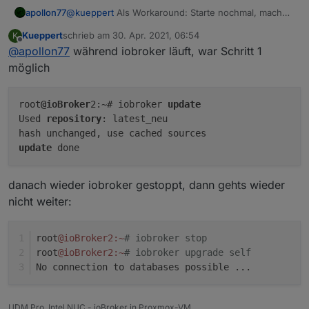
apollon77
@
kueppert
Als Workaround: Starte nochmal, mach
den "update" befehl dann" und stoppe dann und
Kueppert
schrieb am
30. Apr. 2021, 06:54
K
mache dann upgrade self. Da hat jsonl bei dir nicht
zuletzt editiert von
Offline
@
apollon77
während iobroker läuft, war Schritt 1
genug zeit zum starten ... ist mit controller 3.3
optimiert bzw im jsonl Thread schauen
möglich
root
@ioBroker
2:~# iobroker 
update
Used 
repository
: latest_neu

update
danach wieder iobroker gestoppt, dann gehts wieder
nicht weiter:
root
@ioBroker2
:~
# iobroker stop
root
@ioBroker2
:~
# iobroker upgrade self
No connection to databases possible ...
UDM Pro, Intel NUC - ioBroker in Proxmox-VM,