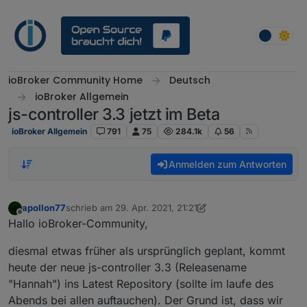
Weiter zum Inhalt
ioBroker Community Home
Deutsch
ioBroker Allgemein
js-controller 3.3 jetzt im Beta
ioBroker Allgemein
791
75
284.1k
56
Anmelden zum Antworten
apollon77
schrieb am
29. Apr. 2021, 21:21
zuletzt editiert von apollon77
5. Okt. 2021, 20:34
Offline
Hallo ioBroker-Community,
diesmal etwas früher als ursprünglich geplant, kommt
heute der neue js-controller 3.3 (Releasename
"Hannah") ins Latest Repository (sollte im laufe des
Abends bei allen auftauchen). Der Grund ist, dass wir