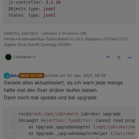
js-controller:
3.2
.16
nachzuvollziehen und ggf. einzugrenzen.
oder einen Crash mit Fehlerdetails im Log oder auf
Objects type:
jsonl
Kommandozeile endet, dann dazu am besten direkt
Wir wünschen allen viel Spaß beim Testen und vielen
States  type:
jsonl
ein GitHub-Issue im
js-controller Projekt
öffnen und
Dank für Eure Unterstützung!
Ingo
zusätzlich hier im Thread posten. Je detaillierter die
Angaben im Issue sind (genaue
UDM Pro, Intel NUC - ioBroker in Proxmox-VM,
Fehlermeldungen/Logs, Infos zur OS- und Node.js-
PiHole+Grafana&Influx+TasmoAdmin in LXCs, Raspberry Pi3 (als CCU),
Umgebung sowie genaue Schritte zur Reproduktion
Zigbee-Stick Sonoff, Synology DS918+
des Problems), umso schneller können wir Fehler
einkreisen und beheben.
1 Antwort
0
deta
schrieb am
30. Apr. 2021, 06:39
D
MOST ACTIVE
zuletzt editiert von
Offline
Gerade alles aktualliesiert, da ich warn jede menge
hatte mal den fixer drüber laufen lassen.
Dann noch mal update und bei upgrade
rock
@rock
:/opt/iobroker
$ 
iobroker upgrade
Uncaught 
Rejection:
TypeError:
 Cannot read prope
    at Upgrade.upgradeAdapter (
/opt/iobroker
/nod
    at Upgrade._upgradeAdapterHelper (
/opt/iobro