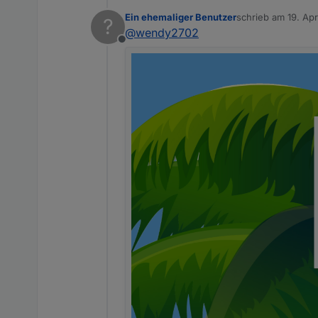
Ein ehemaliger Benutzer
schrieb am
19. Apr
?
zuletzt editiert von
@
wendy2702
Was kann ich jetzt no
Offline
Die offenen Fragen zu b