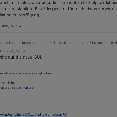
ist ja im latest also beta. Im Threadtitel steht alpha? Ist n
an eine stabilere Beta? Insgesamt für mich etwas verwirrend
llation zu Verfügung.
. 2021, 19:34
pter ist ja im latest also beta. Im Threadtitel steht alpha? Ist nur die U
tabilere Beta? Insgesamt für mich etwas verwirrend. Eigentlich steht für
Apr. 2021, 19:34
.
von
sehe auf die neue GUI.
ine-iobroker-linux-werkzeugkasten
-fix-skript
t/diag.sh && bash
diag.sh
 Adapter Admin 5.0.x: Alpha der neuen UI
: