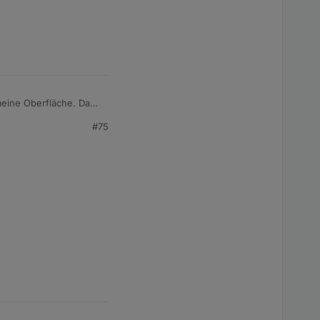
eine Oberfläche. Das
e biege. Ja ich weiß
#75
otzdem jemand mit