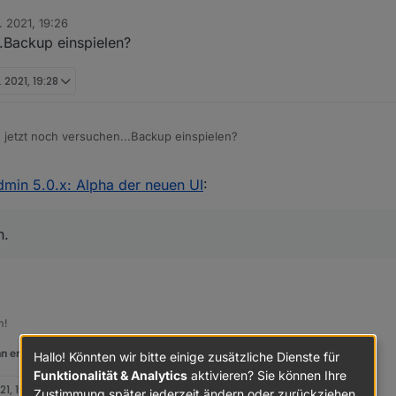
. 2021, 19:26
..Backup einspielen?
. 2021, 19:28
 jetzt noch versuchen...Backup einspielen?
dmin 5.0.x: Alpha der neuen UI
:
n.
m!
n er euch geholfen hat.
Hallo! Könnten wir bitte einige zusätzliche Dienste für
Funktionalität & Analytics
aktivieren? Sie können Ihre
21, 19:30
Zustimmung später jederzeit ändern oder zurückziehen.