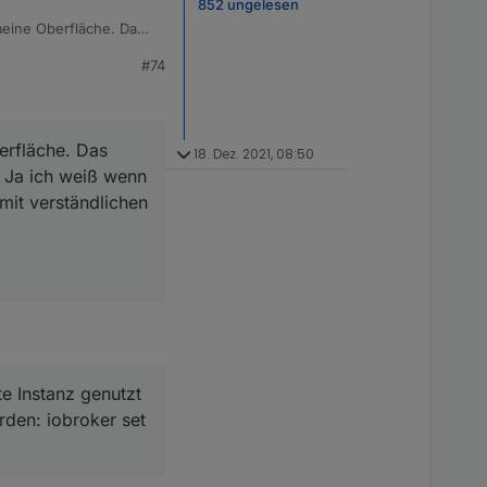
852 ungelesen
eine Oberfläche. Das
e biege. Ja ich weiß
#74
otzdem jemand mit
erfläche. Das
18. Dez. 2021, 08:50
. Ja ich weiß wenn
mit verständlichen
te Instanz genutzt
den: iobroker set