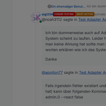
Ich bin dumm
Ein ehemaliger Benutzer
?
System schei
sigi234
schrie
FORUM TESTING
MOST ACTIVE
wenn man kei
Danke
zuletzt 
@noah3112 sagte in
Test Adapter A
verständlich
Online
Ich bin dummerweise auch auf Ad
System scheint zu laufen. Leider
man keine Ahnung hat sollte man b
worten erklären wie ich das Syste
Danke
@
apollon77
sagte in
Test Adapter A
Falls irgendein Fehler existiert 
hat) kann über folgenden Kommand
admin.0 --react false