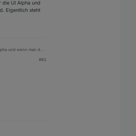
ur die UI Alpha und
. Eigentlich steht
I Alpha und wenn man die
 Alpha-Test doch die
#83