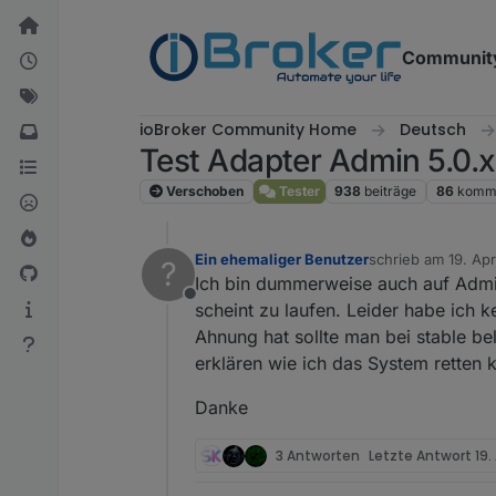
Weiter zum Inhalt
Communit
ioBroker Community Home
Deutsch
Test Adapter Admin 5.0.x
Verschoben
Tester
938
beiträge
86
komme
Ein ehemaliger Benutzer
schrieb am
19. Apr
?
zuletzt editiert von
Ich bin dummerweise auch auf Admi
Offline
scheint zu laufen. Leider habe ich
Ahnung hat sollte man bei stable be
erklären wie ich das System retten 
Danke
3 Antworten
Letzte Antwort
19.