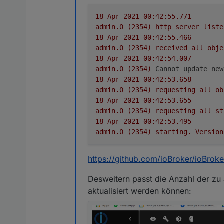
auch in Admin v4. Das ist a
18
Apr
2021 00:42:55.771
Wer die neue Oberfläche tes
admin.0
(2354)
http
server
liste
react UI(experts)". Dann S
neu laden und die neue Obe
18
Apr
2021 00:42:55.466
Es gibt noch Teile wie z.B
Eine Option wäre auch eine
Feedback und so kann es a
admin.0
(2354)
received
all
obje
WICHTIG: js-controller 3.2 
Falls irgendein Fehler exis
18
Apr
2021 00:42:54.007
über folgenden Kommandoze
admin.0
(2354)
Cannot update new
react false
Falls gar nichts mehr mit A
18
Apr
2021 00:42:53.658
admin.0
(2354)
requesting
all
ob
18
Apr
2021 00:42:53.655
admin.0
(2354)
requesting
all
st
Feature-Changelog
18
Apr
2021 00:42:53.495
admin.0
(2354)
starting.
Version
Admin5 ist ein kompletter 
moderner. Ein paar Neuerung
https://github.com/ioBroker/ioBrok
nächsten Wochen noch vor d
File editor
: The new "
For Developers
You can parse, upload,
Desweitern passt die Anzahl der zu 
in visualizations.
News
: Adapter news a
JsonConfig/JsonCus
aktualisiert werden können:
Admin 5
only. The adapter confi
Notifications
: View an
Custom attributes in 
Wie Fehler melden?
Memory conditions are
data columns will then