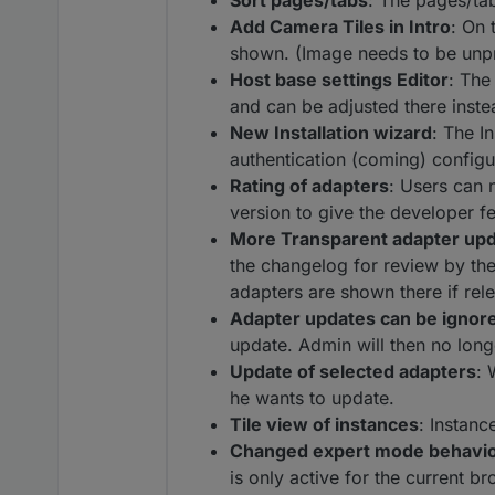
Sort pages/tabs
: The pages/ta
Add Camera Tiles in Intro
: On 
shown. (Image needs to be unpr
Host base settings Editor
: The
and can be adjusted there instea
New Installation wizard
: The I
authentication (coming) configur
Rating of adapters
: Users can 
version to give the developer f
More Transparent adapter up
the changelog for review by the 
adapters are shown there if rele
Adapter updates can be ignor
update. Admin will then no longer
Update of selected adapters
: 
he wants to update.
Tile view of instances
: Instanc
Changed expert mode behavi
is only active for the current b