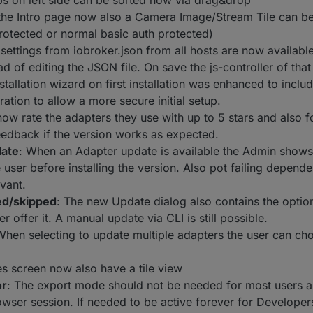
bs on left side can be sorted now via drag&drop
the Intro page now also a Camera Image/Stream Tile can be
otected or normal basic auth protected)
 settings from iobroker.json from all hosts are now availabl
d of editing the JSON file. On save the js-controller of that 
nstallation wizard on first installation was enhanced to inc
ation to allow a more secure initial setup.
now rate the adapters they use with up to 5 stars and also 
eedback if the version works as expected.
date
: When an Adapter update is available the Admin shows 
user before installing the version. Also pot failing depende
vant.
ed/skipped
: The new Update dialog also contains the option
 offer it. A manual update via CLI is still possible.
When selecting to update multiple adapters the user can c
es screen now also have a tile view
or
: The export mode should not be needed for most users 
rowser session. If needed to be active forever for Developers