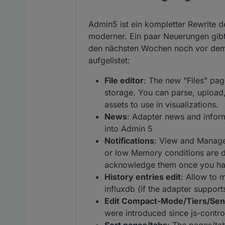
Admin5 ist ein kompletter Rewrite d
moderner. Ein paar Neuerungen gibt 
den nächsten Wochen noch vor dem o
aufgelistet:
File editor
: The new "Files" pag
storage. You can parse, upload,
assets to use in visualizations.
News
: Adapter news and inform
into Admin 5
Notifications
: View and Manage 
or low Memory conditions are de
acknowledge them once you ha
History entries edit
: Allow to 
influxdb (if the adapter supports
Edit Compact-Mode/Tiers/Sent
were introduced since js-contr