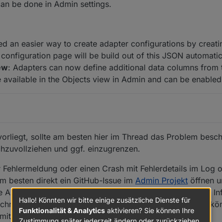
can be done in Admin settings.
ed an easier way to create adapter configurations by creat
configuration page will be build out of this JSON automatic
ew
: Adapters can now define additional data columns from 
 available in the Objects view in Admin and can be enabled
r vorliegt, sollte am besten hier im Thread das Problem bes
chzuvollziehen und ggf. einzugrenzen.
ner Fehlermeldung oder einen Crash mit Fehlerdetails im Log 
 besten direkt ein GitHub-Issue im
Admin Projekt
öffnen un
die Angaben im Issue sind (genaue Fehlermeldungen/Logs, In
Hallo! Könnten wir bitte einige zusätzliche Dienste für
ritte zur Reproduktion des Problems), umso schneller kön
Funktionalität & Analytics
aktivieren? Sie können Ihre
mit Screenshots arbeiten und diese markieren.
Zustimmung später jederzeit ändern oder zurückziehen.