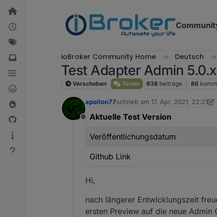
Weiter zum Inhalt
Communit
ioBroker Community Home
Deutsch
Test Adapter Admin 5.0.x
Verschoben
Tester
938
beiträge
86
komme
apollon77
schrieb am
17. Apr. 2021, 22:21
zuletzt editiert von Homoran
Aktuelle Test Version
Offline
Veröffentlichungsdatum
Github Link
Hi,
nach längerer Entwicklungszeit freu
ersten Preview auf die neue Admin 