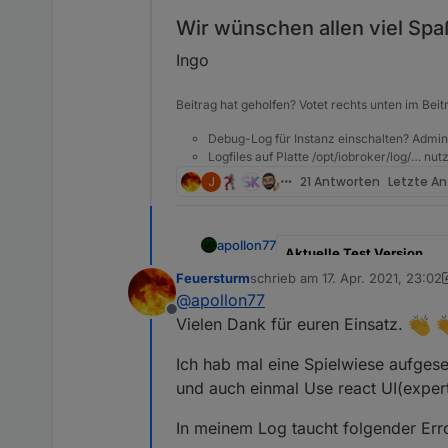
Wir wünschen allen viel Spa
Ingo
Beitrag hat geholfen? Votet rechts unten im Beit
Debug-Log für Instanz einschalten? Admin
Logfiles auf Platte /opt/iobroker/log/… nu
J
21 Antworten
Letzte A
apollon77
Aktuelle Test Version
Feuersturm
schrieb am
17. Apr. 2021, 23:02
zuletzt editiert von Feuersturm
Veröffentlichungsdatum
@
apollon77
Offline
Vielen Dank für euren Einsatz.
Github Link
Ich hab mal eine Spielwiese aufgeset
Hi,
und auch einmal Use react UI(expert
nach längerer Entwicklungsz
In meinem Log taucht folgender Erro
Preview auf die neue Admin
Wer die 5.0.x Installiert wi