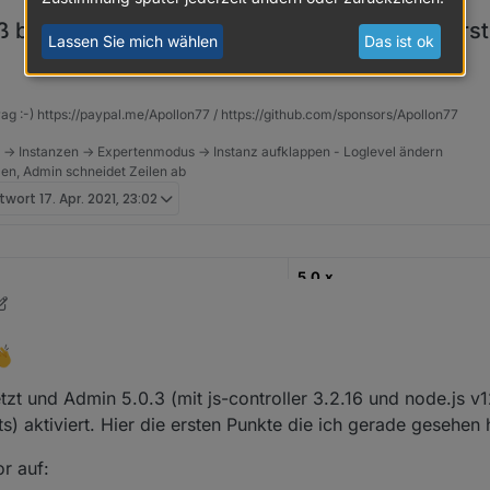
ß beim Testen und vielen Dank für Eure Unters
Lassen Sie mich wählen
Das ist ok
rag :-) https://paypal.me/Apollon77 / https://github.com/sponsors/Apollon77
 -> Instanzen -> Expertenmodus -> Instanz aufklappen - Loglevel ändern
tzen, Admin schneidet Zeilen ab
ntwort
17. Apr. 2021, 23:02
5.0.x
17.04.2020
Latest Repository
zt und Admin 5.0.3 (mit js-controller 3.2.16 und node.js v12.
s) aktiviert. Hier die ersten Punkte die ich gerade gesehen
eit freuen wir (bzw. vor allem Bluefox natürlich als Haupt-Entwickler) 
r auf:
 Oberfläche vorstellen zu können.
rd zuerst keine große Änderung feststellen, da die Standardoberfläche die