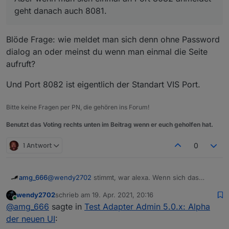
ich den gleichen Fehler. Aber wenn man sich
geht danach auch 8081.
einmal an Port 8082 anmeldet geht danach auch
8081. So als Workaround
Blöde Frage: wie meldet man sich denn ohne Password
dialog an oder meinst du wenn man einmal die Seite
aufruft?
Und Port 8082 ist eigentlich der Standart VIS Port.
Bitte keine Fragen per PN, die gehören ins Forum!
Benutzt das Voting rechts unten im Beitrag wenn er euch geholfen hat.
1 Antwort
0
@
wendy2702
stimmt, war alexa. Wenn sich das
amg_666
Bestätigen dann nur auf "willst du wirklich" bezieht
wendy2702
schrieb am
19. Apr. 2021, 20:16
ist es ok, ist aber ein neuer Dialog, oder? Im alten
Ich hab noch einen Punkt wo ich nicht weiss ob es
zuletzt editiert von
Online
@
amg_666
sagte in
Test Adapter Admin 5.0.x: Alpha
Adapter wurde installiert ohne Nachfrage.
ein Fehler ist oder ob das Problem vorm Bildschirm
Wahrscheinlich ist die neue Variante aber auch
sitzt:
der neuen UI
:
wirklich besser weil sicherer...
Im Menu links funktionieren alle Punkte (Übersicht,