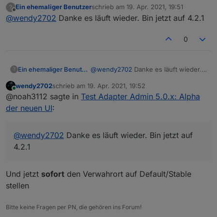
Ein ehemaliger Benutzer
schrieb am
19. Apr. 2021, 19:51
?
zuletzt editiert von
Offline
@
wendy2702
Danke es läuft wieder. Bin jetzt auf 4.2.1
Die Abfrage erscheint noch dann die
Fehlermeldung die ich schon gepostet habe.
Sehe hier keine Fehlermeldung.
0
Downgrade:
Ein ehemaliger Benutzer
@
wendy2702
Danke es läuft wieder.
?
Bin jetzt auf 4.2.1
cd /opt/iobroker

wendy2702
schrieb am
19. Apr. 2021, 19:52
Sollte gehen.
zuletzt editiert von
npm install iobroker.admin@4.2.1 --producti
Online
@noah3112 sagte in
Test Adapter Admin 5.0.x: Alpha
Oder
der neuen UI
:
@
wendy2702
Danke es läuft wieder. Bin jetzt auf
iobroker upgrade admin http://download.iob
4.2.1
Und jetzt
sofort
den Verwahrort auf Default/Stable
stellen
Bitte keine Fragen per PN, die gehören ins Forum!