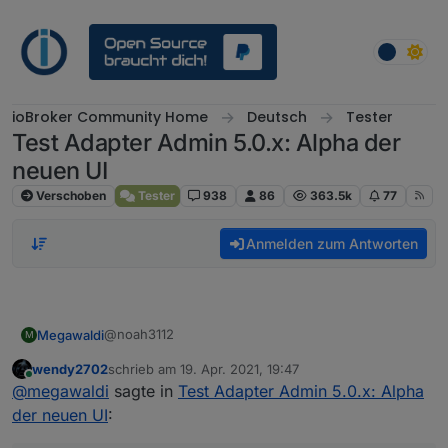
Weiter zum Inhalt
ioBroker Community Home
Deutsch
Tester
Test Adapter Admin 5.0.x: Alpha der
neuen UI
Verschoben
Tester
938
86
363.5k
77
Anmelden zum Antworten
@noah3112
Megawaldi
M
wendy2702
schrieb am
19. Apr. 2021, 19:47
cd /opt/iobroker

zuletzt editiert von
Online
@
megawaldi
sagte in
Test Adapter Admin 5.0.x: Alpha
npm install iobroker.admin@5.0.3 --producti
der neuen UI
:
iobroker upload admin
