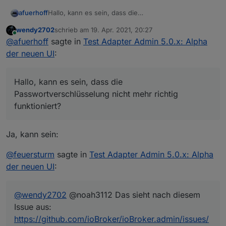
afuerhoff
Hallo, kann es sein, dass die
Passwortverschlüsselung nicht mehr richtig
wendy2702
schrieb am
19. Apr. 2021, 20:27
funktioniert?
zuletzt editiert von
Online
@
afuerhoff
sagte in
Test Adapter Admin 5.0.x: Alpha
-> "encryptedNative":
["meinFeldDasVerschlüsseltWerdenSoll"],
der neuen UI
:
-> "protectedNative":
["meinFeldDasVerschlüsseltWerdenSoll"],
Ich hatte nach Umschalten auf React UI das
Hallo, kann es sein, dass die
Verhalten, dass das Login nicht mehr ging nachdem
Passwortverschlüsselung nicht mehr richtig
ich einmal die Adapterkonfiguration gespeichert
funktioniert?
hatte. Nach dem deaktivieren von React UI und dem
neuen Speichern der Konfiguration lief wieder alles.
Ja, kann sein:
@
feuersturm
sagte in
Test Adapter Admin 5.0.x: Alpha
der neuen UI
:
@
wendy2702
@noah3112 Das sieht nach diesem
Issue aus:
https://github.com/ioBroker/ioBroker.admin/issues/