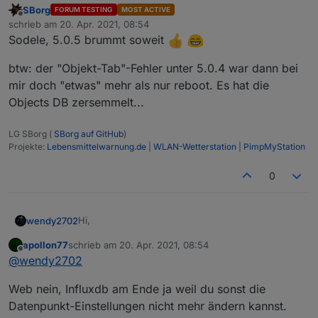
SBorg
FORUM TESTING
MOST ACTIVE
Offline
schrieb am
20. Apr. 2021, 08:54
zuletzt editiert von
Sodele, 5.0.5 brummt soweit
btw: der "Objekt-Tab"-Fehler unter 5.0.4 war dann bei
mir doch "etwas" mehr als nur reboot. Es hat die
Objects DB zersemmelt...
LG SBorg (
SBorg auf GitHub
)
Projekte:
Lebensmittelwarnung.de
|
WLAN-Wetterstation
|
PimpMyStation
0
Hi,
wendy2702
apollon77
schrieb am
20. Apr. 2021, 08:54
gibt es abhängigkeiten mit anderen Adaptern?
zuletzt editiert von
Offline
@
wendy2702
Meint muss ich zwingend zum Beispiel "Web"
updaten da dieses im Changelog vom Web
3.3.0 (2021-02-01)

Web nein, Influxdb am Ende ja weil du sonst die
Adapter steht:
oder bei Influx
Datenpunkt-Einstellungen nicht mehr ändern kannst.