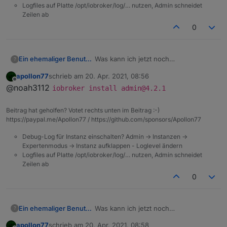
Logfiles auf Platte /opt/iobroker/log/… nutzen, Admin schneidet
Zeilen ab
0
Ein ehemaliger Benutzer
Was kann ich jetzt noch
?
versuchen...Backup einspielen?
apollon77
schrieb am
20. Apr. 2021, 08:56
zuletzt editiert von
Offline
@noah3112
iobroker install admin@4.2.1
Beitrag hat geholfen? Votet rechts unten im Beitrag :-)
https://paypal.me/Apollon77 / https://github.com/sponsors/Apollon77
Debug-Log für Instanz einschalten? Admin -> Instanzen ->
Expertenmodus -> Instanz aufklappen - Loglevel ändern
Logfiles auf Platte /opt/iobroker/log/… nutzen, Admin schneidet
Zeilen ab
0
Ein ehemaliger Benutzer
Was kann ich jetzt noch
?
versuchen...Backup einspielen?
apollon77
schrieb am
20. Apr. 2021, 08:58