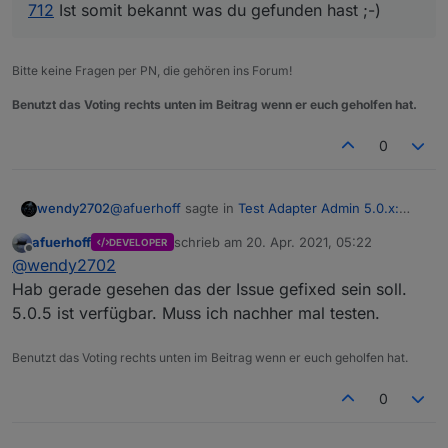
712
Ist somit bekannt was du gefunden hast ;-)
Bitte keine Fragen per PN, die gehören ins Forum!
Benutzt das Voting rechts unten im Beitrag wenn er euch geholfen hat.
0
@
afuerhoff
sagte in
Test Adapter Admin 5.0.x:
wendy2702
Alpha der neuen UI
:
afuerhoff
schrieb am
20. Apr. 2021, 05:22
DEVELOPER
zuletzt editiert von
Offline
Hallo, kann es sein, dass die
@
wendy2702
Passwortverschlüsselung nicht mehr richtig
Hab gerade gesehen das der Issue gefixed sein soll.
Ja, kann sein:
funktioniert?
5.0.5 ist verfügbar. Muss ich nachher mal testen.
@
feuersturm
sagte in
Test Adapter Admin 5.0.x:
Alpha der neuen UI
:
Benutzt das Voting rechts unten im Beitrag wenn er euch geholfen hat.
@
wendy2702
@noah3112 Das sieht nach
0
diesem Issue aus:
https://github.com/ioBroker/ioBroker.admin/is
sues/712
Ist somit bekannt was du gefunden