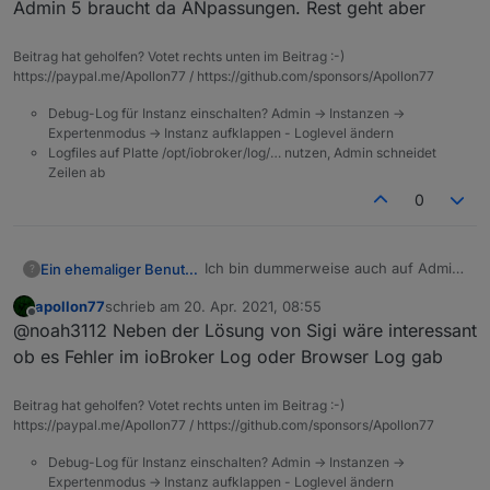
Admin 5 braucht da ANpassungen. Rest geht aber
1.9.5 (2021-04-19)

Beitrag hat geholfen? Votet rechts unten im Beitrag :-)
https://paypal.me/Apollon77 / https://github.com/sponsors/Apollon77
Debug-Log für Instanz einschalten? Admin -> Instanzen ->
Expertenmodus -> Instanz aufklappen - Loglevel ändern
Logfiles auf Platte /opt/iobroker/log/… nutzen, Admin schneidet
Zeilen ab
0
Ich bin dummerweise auch auf Admin
Ein ehemaliger Benutzer
?
5 gegangen. Jetzt komme ich nicht
apollon77
schrieb am
20. Apr. 2021, 08:55
mehr auf meine Oberfläche. Das
Danke
zuletzt editiert von
Offline
@noah3112 Neben der Lösung von Sigi wäre interessant
System scheint zu laufen. Leider habe
ich keinen Schimmer wie ich das
ob es Fehler im ioBroker Log oder Browser Log gab
wieder gerade biege. Ja ich weiß
wenn man keine Ahnung hat sollte
Beitrag hat geholfen? Votet rechts unten im Beitrag :-)
man bei stable belieben...schon klar.
https://paypal.me/Apollon77 / https://github.com/sponsors/Apollon77
Kann mir trotzdem jemand mit
verständlichen worten erklären wie
Debug-Log für Instanz einschalten? Admin -> Instanzen ->
ich das System retten kann.
Expertenmodus -> Instanz aufklappen - Loglevel ändern