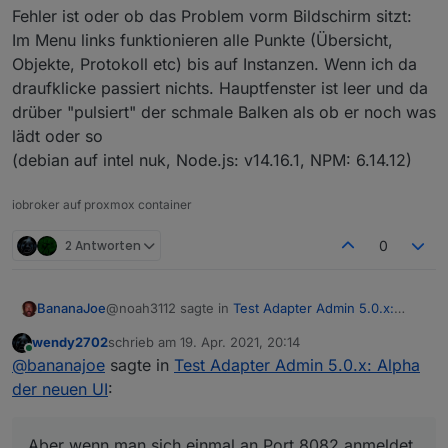
Fehler ist oder ob das Problem vorm Bildschirm sitzt:
Im Menu links funktionieren alle Punkte (Übersicht,
Objekte, Protokoll etc) bis auf Instanzen. Wenn ich da
draufklicke passiert nichts. Hauptfenster ist leer und da
drüber "pulsiert" der schmale Balken als ob er noch was
lädt oder so
(debian auf intel nuk, Node.js: v14.16.1, NPM: 6.14.12)
iobroker auf proxmox container
2 Antworten
0
@noah3112 sagte in
Test Adapter Admin 5.0.x:
BananaJoe
Alpha der neuen UI
:
wendy2702
schrieb am
19. Apr. 2021, 20:14
zuletzt editiert von
Online
@
wendy2702
@
bananajoe
sagte in
Test Adapter Admin 5.0.x: Alpha
der neuen UI
:
Ich habe bei mir 2 Admin Instanzen laufen, eine mit
dem Passwort-Dialog und eine ohne.
Bei der mit Passwort Dialog (auf Port 8081) habe
Aber wenn man sich einmal an Port 8082 anmeldet