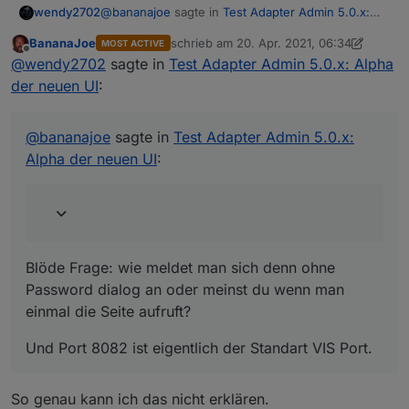
@
bananajoe
sagte in
Test Adapter Admin 5.0.x:
wendy2702
hast ;-)
Alpha der neuen UI
:
BananaJoe
schrieb am
20. Apr. 2021, 06:34
MOST ACTIVE
zuletzt editiert von BananaJoe
Offline
Aber wenn man sich einmal an Port 8082
@
wendy2702
sagte in
Test Adapter Admin 5.0.x: Alpha
anmeldet geht danach auch 8081.
der neuen UI
:
Blöde Frage: wie meldet man sich denn ohne
Password dialog an oder meinst du wenn man
einmal die Seite aufruft?
Und Port 8082 ist eigentlich der Standart VIS Port.
@
bananajoe
sagte in
Test Adapter Admin 5.0.x:
Alpha der neuen UI
:
Blöde Frage: wie meldet man sich denn ohne
Password dialog an oder meinst du wenn man
einmal die Seite aufruft?
Und Port 8082 ist eigentlich der Standart VIS Port.
So genau kann ich das nicht erklären.