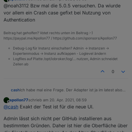
zuletzt editiert von
Offline
@noah3112 Bzw mal die 5.0.5 versuchen. Da wiurde
vor allem ein Crash case gefixt bei Nutzung von
Authentication
Beitrag hat geholfen? Votet rechts unten im Beitrag :-)
https://paypal.me/Apollon77 / https://github.com/sponsors/Apollon77
Debug-Log für Instanz einschalten? Admin -> Instanzen ->
Expertenmodus -> Instanz aufklappen - Loglevel ändern
Logfiles auf Platte /opt/iobroker/log/… nutzen, Admin schneidet
Zeilen ab
0
cash
Ich habe mal eine Frage. Der Adapter ist ja im latest also
beta. Im Threadtitel steht alpha? Ist nur die UI Alpha und
apollon77
schrieb am
20. Apr. 2021, 08:59
wenn man die UI nicht umstellt hat man eine stabilere
zuletzt editiert von
Offline
@
cash
Exakt der Test ist für die neue UI.
Beta? Insgesamt für mich etwas verwirrend. Eigentlich
steht für Alpha-Test doch die Github Installation zu
Admin lässt sich nicht per GitHub installieren aus
Verfügung.
bestimmten Gründen. Daher ist hier die Oberfläche über