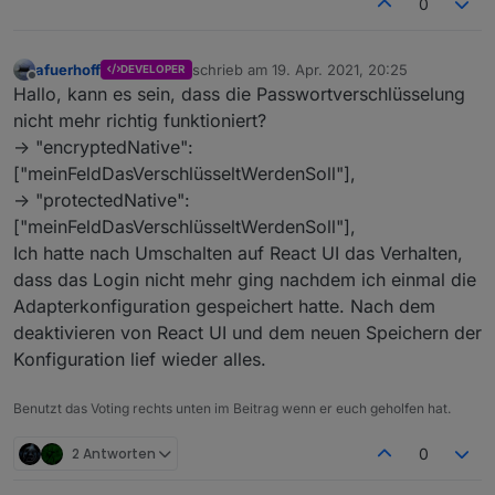
0
afuerhoff
schrieb am
19. Apr. 2021, 20:25
DEVELOPER
zuletzt editiert von
Offline
Hallo, kann es sein, dass die Passwortverschlüsselung
nicht mehr richtig funktioniert?
-> "encryptedNative":
["meinFeldDasVerschlüsseltWerdenSoll"],
-> "protectedNative":
["meinFeldDasVerschlüsseltWerdenSoll"],
Ich hatte nach Umschalten auf React UI das Verhalten,
dass das Login nicht mehr ging nachdem ich einmal die
Adapterkonfiguration gespeichert hatte. Nach dem
deaktivieren von React UI und dem neuen Speichern der
Konfiguration lief wieder alles.
Benutzt das Voting rechts unten im Beitrag wenn er euch geholfen hat.
2 Antworten
0