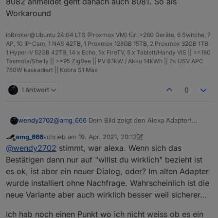
8082 anmeldet geht danach auch 8081. So als
Workaround
ioBroker@Ubuntu 24.04 LTS (Proxmox VM) für: >260 Geräte, 6 Switche, 7
AP, 10 IP-Cam, 1 NAS 42TB, 1 Proxmox 128GB 15TB, 2 Proxmox 32GB 1TB,
1 Hyper-V 52GB 42TB, 14 x Echo, 5x FireTV, 5 x Tablett/Handy VIS || >=160
Tasmota/Shelly || >=95 ZigBee || PV 8.1kW / Akku 14kWh || 2x USV APC
750W kaskadiert || Kobra S1 Max
1 Antwort
0
@
amg_666
Dein Bild zeigt den Alexa Adapter!
wendy2702
Nicht Homematic.
amg_666
schrieb am
19. Apr. 2021, 20:12
Dann bezieht sich das „Bestätigen“ darauf das du
zuletzt editiert von amg_666
Offline
@
wendy2702
stimmt, war alexa. Wenn sich das
wirklich den Upgrade machen willst. Nicht das
deine Versionen passen.
Bestätigen dann nur auf "willst du wirklich" bezieht ist
es ok, ist aber ein neuer Dialog, oder? Im alten Adapter
wurde installiert ohne Nachfrage. Wahrscheinlich ist die
neue Variante aber auch wirklich besser weil sicherer...
Ich hab noch einen Punkt wo ich nicht weiss ob es ein