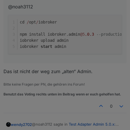
@noah3112
cd 
/
opt
/
iobroker
npm install iobroker.admin
@5
.0
.3
--production
iobroker upload admin
iobroker 
start
 admin
Das ist nicht der weg zum „alten“ Admin.
Bitte keine Fragen per PN, die gehören ins Forum!
Benutzt das Voting rechts unten im Beitrag wenn er euch geholfen hat.
0
@noah3112 sagte in
Test Adapter Admin 5.0.x:
wendy2702
Alpha der neuen UI
: