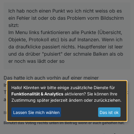
Objekte, Protokoll etc) bis auf Instanzen. Wenn ich da
draufklicke passiert nichts. Hauptfenster ist leer und
Ich hab noch einen Punkt wo ich nicht weiss ob es
da drüber "pulsiert" der schmale Balken als ob er
ein Fehler ist oder ob das Problem vorm Bildschirm
noch was lädt oder so
sitzt:
(debian auf intel nuk, Node.js: v14.16.1, NPM: 6.14.12)
Im Menu links funktionieren alle Punkte (Übersicht,
Objekte, Protokoll etc) bis auf Instanzen. Wenn ich
da draufklicke passiert nichts. Hauptfenster ist leer
und da drüber "pulsiert" der schmale Balken als ob
er noch was lädt oder so
Das hatte ich auch vorhin auf einer meiner
Installationen. Da ich aber aktuell wenig Zeit zum
Hallo! Könnten wir bitte einige zusätzliche Dienste für
Troubleshooten an meinem System habe bin ich zurück
Funktionalität & Analytics
aktivieren? Sie können Ihre
auf die alte Ansicht.
Zustimmung später jederzeit ändern oder zurückziehen.
Lassen Sie mich wählen
Das ist ok
Bitte keine Fragen per PN, die gehören ins Forum!
Benutzt das Voting rechts unten im Beitrag wenn er euch geholfen hat.