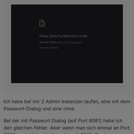
Adapter updates can be ignored/skipped
: The
new Update dialog also contains the option to
ignore a certain update. Admin will then no
longer offer it. A manual update via CLI is still
possible.
Update of selected adapters
: When selecting
to update multiple adapters the user can
choose which adapters he wants to update.
Tile view of instances
: Instances screen now
also have a tile view
Changed expert mode behavior
: The export
mode should not be needed for most users and
when activated is only active for the current
browser session. If needed to be active forever
for Developers or real Pro's that know what
they are doing this can be done in Admin
settings.
Ich habe bei mir 2 Admin Instanzen laufen, eine mit dem
Passwort-Dialog und eine ohne.
Bei der mit Passwort Dialog (auf Port 8081) habe ich
den gleichen Fehler. Aber wenn man sich einmal an Port