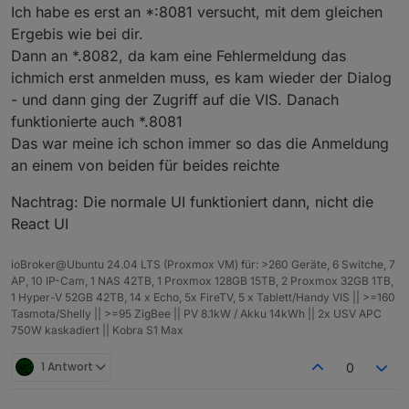
Ich habe es erst an *:8081 versucht, mit dem gleichen
Ergebis wie bei dir.
Dann an *.8082, da kam eine Fehlermeldung das
ichmich erst anmelden muss, es kam wieder der Dialog
- und dann ging der Zugriff auf die VIS. Danach
funktionierte auch *.8081
Das war meine ich schon immer so das die Anmeldung
an einem von beiden für beides reichte
Nachtrag: Die normale UI funktioniert dann, nicht die
React UI
ioBroker@Ubuntu 24.04 LTS (Proxmox VM) für: >260 Geräte, 6 Switche, 7
AP, 10 IP-Cam, 1 NAS 42TB, 1 Proxmox 128GB 15TB, 2 Proxmox 32GB 1TB,
1 Hyper-V 52GB 42TB, 14 x Echo, 5x FireTV, 5 x Tablett/Handy VIS || >=160
Tasmota/Shelly || >=95 ZigBee || PV 8.1kW / Akku 14kWh || 2x USV APC
750W kaskadiert || Kobra S1 Max
1 Antwort
0