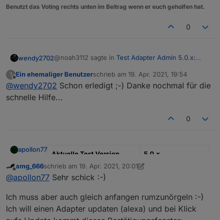
Benutzt das Voting rechts unten im Beitrag wenn er euch geholfen hat.
0
@noah3112 sagte in
Test Adapter Admin 5.0.x:
wendy2702
Alpha der neuen UI
:
Ein ehemaliger Benutzer
schrieb am
19. Apr. 2021, 19:54
?
zuletzt editiert von
Offline
@
wendy2702
Schon erledigt ;-) Danke nochmal für die
@
wendy2702
Danke es läuft wieder. Bin jetzt
auf 4.2.1
schnelle Hilfe...
Und jetzt
sofort
den Verwahrort auf Default/Stable
stellen
0
apollon77
Aktuelle Test Version
5.0.x
amg_666
schrieb am
19. Apr. 2021, 20:01
zuletzt editiert von amg_666
Veröffentlichungsdatum
17.04.2020
Offline
@
apollon77
Sehr schick :-)
Github Link
Latest Repository
Ich muss aber auch gleich anfangen rumzunörgeln :-)
Ich will einen Adapter updaten (alexa) und bei Klick
Hi,