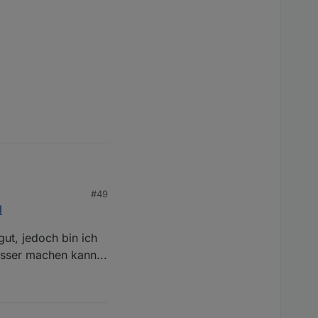
 ist.
#49
l
gut, jedoch bin ich
sser machen kann...