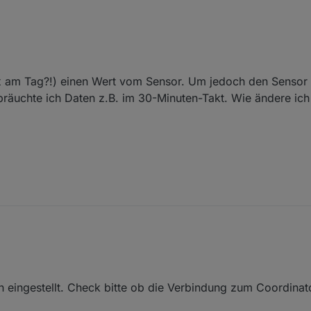
dem Offtopic auf. Und nein, ich mir war nicht bewusst dass das Zeugs aktu
he bestellen könntest.
x am Tag?!) einen Wert vom Sensor. Um jedoch den Sensor 
 bräuchte ich Daten z.B. im 30-Minuten-Takt. Wie ändere ic
lten (1x am Tag?!) einen Wert vom Sensor. Um jedoch den Sensor bzw. d
ln, bräuchte ich Daten z.B. im 30-Minuten-Takt. Wie ändere ich die Fre
 eingestellt. Check bitte ob die Verbindung zum Coordinator