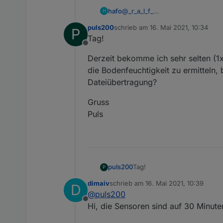
hafo
@
_r_a_l_f_
H
ich glaube wir hören besser mit 
puls200
schrieb am
16. Mai 2021, 10:34
P
und weiss auch nicht wo du welc
zuletzt editiert von
Tag!
Offline
Derzeit bekomme ich sehr selten (1
die Bodenfeuchtigkeit zu ermitteln,
Dateiübertragung?
Gruss
Puls
Tag!
puls200
P
dimaiv
schrieb am
16. Mai 2021, 10:39
D
Derzeit bekomme ich sehr se
zuletzt editiert von
@
puls200
Bodenfeuchtigkeit zu ermitte
Offline
Dateiübertragung?
Gruss
Hi, die Sensoren sind auf 30 Minuten
Puls