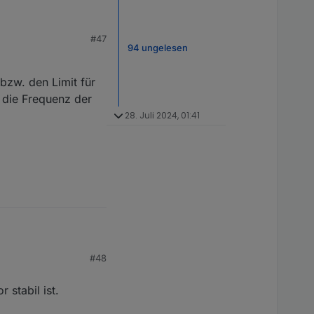
ell nicht erhältlich ist
#47
94 ungelesen
bzw. den Limit für
h die Frequenz der
28. Juli 2024, 01:41
#48
en Limit für die
quenz der
 stabil ist.