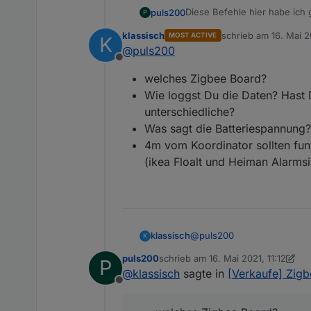
Diese Befehle hier habe ich
puls200
P
klassisch
schrieb am
16. Mai 2
MOST ACTIVE
K
30 Minuten sollten auf jeden 
zuletzt editiert von
@
puls200
3-4m vom Coordinator entfe
Offline
welches Zigbee Board?
Wie loggst Du die Daten? Hast 
unterschiedliche?
Was sagt die Batteriespannung?
4m vom Koordinator sollten funk
(ikea Floalt und Heiman Alarms
@
puls200
klassisch
K
puls200
schrieb am
16. Mai 2021, 11:12
P
welches Zigbee Board
zuletzt editiert von puls200
@
klassisch
sagte in
[Verkaufe] Zig
Wie loggst Du die Date
Offline
unterschiedliche?
Was sagt die Batterie