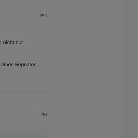
#50
edoch bin ich nur ca.
kann...
 nicht nur
s einen Repeater
#51
cht nur