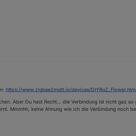
inuten eingestellt. Check bitte ob die Verbindung zum Coordinator stabil
en:
https://www.zigbee2mqtt.io/devices/DIYRuZ_Flower.htm
ichen. Aber Du hast Recht... die Verbindung ist nicht gaz so 
ernt. Mmmhh, keine Ahnung wie ich die Verbindung noch be