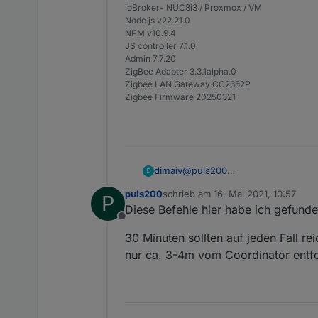
ioBroker- NUC8i3 / Proxmox / VM
Node.js v22.21.0
NPM v10.9.4
JS controller 7.1.0
Admin 7.7.20
ZigBee Adapter 3.3.1alpha.0
Zigbee LAN Gateway CC2652P
Zigbee Firmware 20250321
dimaiv
@
puls200
D
Hi, die Sensoren sind auf 30 M
puls200
schrieb am
16. Mai 2021, 10:57
P
zuletzt editiert von
Diese Befehle hier habe ich gefund
Offline
30 Minuten sollten auf jeden Fall re
nur ca. 3-4m vom Coordinator entf