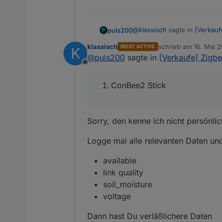
@
klassisch
sagte in
[Verkau
puls200
P
klassisch
schrieb am
16. Mai 2
MOST ACTIVE
K
zuletzt editiert von
@
puls200
sagte in
[Verkaufe] Zigb
welches Zigbee Boar
Offline
Wie loggst Du die Da
ConBee2 Stick
unterschiedliche?
Gruss
Nein, ich logge noch ni
ConBee2 Stick
Was sagt die Batter
Puls
ungläubig, da der Wert
4m vom Koordinator s
geschien hat
Floalt und Heiman Al
Batteriespannung ist 3.
Sorry, den kenne ich nicht persönli
Ich muss dazu sagen, da
Verbindung da
Logge mal alle relevanten Daten un
available
link quality
soil_moisture
voltage
Dann hast Du verläßlichere Daten