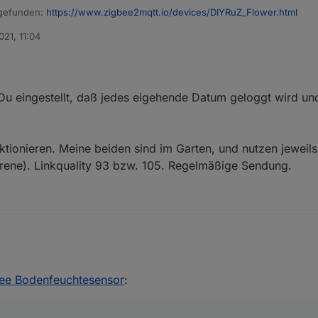
 gefunden:
https://www.zigbee2mqtt.io/devices/DIYRuZ_Flower.html
021, 11:04
Fall reichen. Aber Du hast Recht... die Verbindung ist nicht gaz so gut, j
rnt. Mmmhh, keine Ahnung wie ich die Verbindung noch besser machen 
Du eingestellt, daß jedes eigehende Datum geloggt wird und
tionieren. Meine beiden sind im Garten, und nutzen jeweil
irene). Linkquality 93 bzw. 105. Regelmäßige Sendung.
?
bee Bodenfeuchtesensor
:
n? Hast Du eingestellt, daß jedes eigehende Datum geloggt wird und ni
spannung?