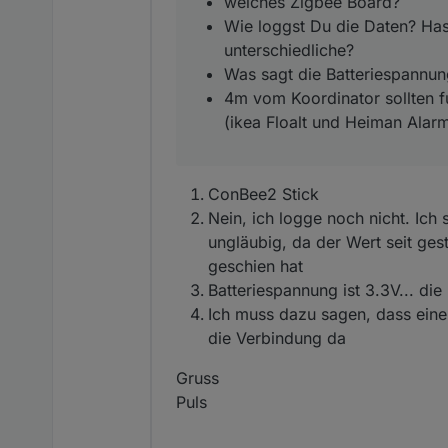
welches Zigbee Board?
4m vom Koordinator sol
Wie loggst Du die Daten? Has
Floalt und Heiman Ala
unterschiedliche?
Was sagt die Batteriespannun
4m vom Koordinator sollten f
(ikea Floalt und Heiman Alar
ConBee2 Stick
Nein, ich logge noch nicht. Ich
ungläubig, da der Wert seit ge
geschien hat
Batteriespannung ist 3.3V... die
Ich muss dazu sagen, dass eine
die Verbindung da
Gruss
Puls