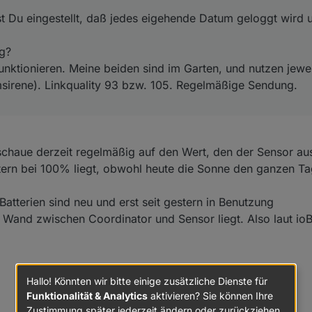
lten funktionieren. Meine beiden sind im Garten, und nutzen jeweils ei
t Du eingestellt, daß jedes eigehende Datum geloggt wird u
rmsirene). Linkquality 93 bzw. 105. Regelmäßige Sendung.
g?
unktionieren. Meine beiden sind im Garten, und nutzen jewe
msirene). Linkquality 93 bzw. 105. Regelmäßige Sendung.
 schaue derzeit regelmäßig auf den Wert, den der Sensor au
stern bei 100% liegt, obwohl heute die Sonne den ganzen T
 Batterien sind neu und erst seit gestern in Benutzung
 Wand zwischen Coordinator und Sensor liegt. Also laut ioB
Hallo! Könnten wir bitte einige zusätzliche Dienste für
Funktionalität & Analytics
aktivieren? Sie können Ihre
Zustimmung später jederzeit ändern oder zurückziehen.