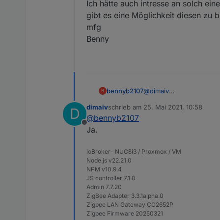
Ich hätte auch intresse an solch ein
*Preis pro Stück
25.00€ (
gibt es eine Möglichkeit diesen z
mfg
Versand
"in DE in
Benny
-----------------
---
Beschreibung
"ZigBee 
Es gibt 2 Varianten:
bennyb2107
@
dimaiv
B
Hallo,
Sendeintervall:
dimaiv
schrieb am
25. Mai 2021, 10:58
D
Ich hätte auch intresse 
zuletzt editiert von
Alte Firmware : 15 Minuten (k
@
bennyb2107
gibt es eine Möglichkei
Neu Firmware: über Zigbee Ada
Offline
mfg
Ja.
Benny
ioBroker- NUC8i3 / Proxmox / VM
Node.js v22.21.0
NPM v10.9.4
JS controller 7.1.0
Admin 7.7.20
ZigBee Adapter 3.3.1alpha.0
Zigbee LAN Gateway CC2652P
Zigbee Firmware 20250321