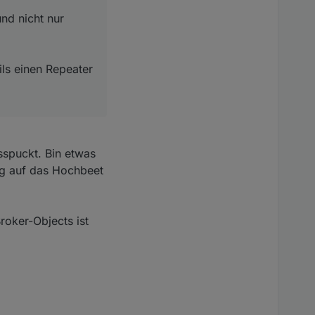
nen Repeater (ikea
nd nicht nur
ils einen Repeater
sspuckt. Bin etwas
ag auf das Hochbeet
roker-Objects ist