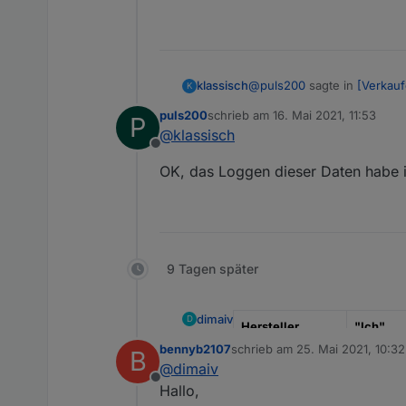
@
puls200
sagte in
[Verkau
klassisch
K
puls200
schrieb am
16. Mai 2021, 11:53
P
zuletzt editiert von
@
klassisch
ConBee2 Stick
Offline
OK, das Loggen dieser Daten habe i
Sorry, den kenne ich nicht 
Logge mal alle relevanten 
available
Dann hast Du verläßlichere
link quality
9 Tagen später
soil_moisture
voltage
dimaiv
D
Hersteller
"Ich"
bennyb2107
schrieb am
25. Mai 2021, 10:32
B
zuletzt editiert von
Model
"Modkam
@
dimaiv
Offline
Hallo,
Anzahl
x 5