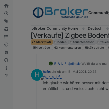
Weiter zum Inhalt
Communit
ioBroker Community Home
Deutsch
[Verkaufe] Zigbee Boden
Marktplatz
boden
feuchtesensor
feuch
154
beiträge
43
kommentatoren
56.7k
aufrufe
_R_A_L_F_
@
dimaiv
Weißt du wie man a
_
hafo
schrieb am
15. Mai 2021, 20:33
H
zuletzt editiert von
@
_r_a_l_f_
Offline
ich glaube wir hören besser mit dem
erhältlich ist und weiss auch nicht 