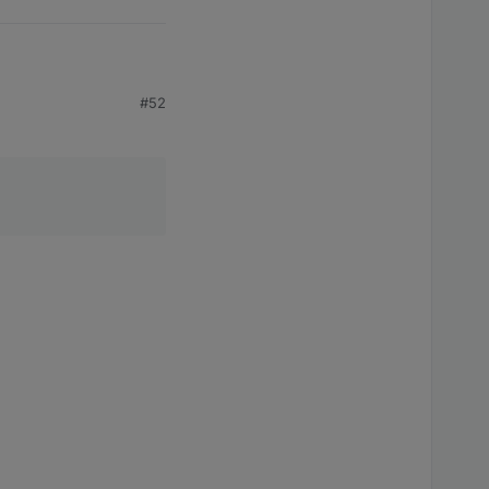
#52
icht nur
ckt. Bin etwas
uf das Hochbeet
einen Repeater (ikea
-Objects ist die