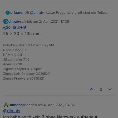
io_laurent
Hi
@
dimaiv
, kurze Frage: wie groß sind die Teile
I
ungefähr?
dimaiv
schrieb am
2. Apr. 2021, 17:36
D
Vielen Dank.
zuletzt editiert von
Offline
@
io_laurent
25 x 20 x 135 mm
ioBroker- NUC8i3 / Proxmox / VM
Node.js v22.21.0
NPM v10.9.4
JS controller 7.1.0
Admin 7.7.20
ZigBee Adapter 3.3.1alpha.0
Zigbee LAN Gateway CC2652P
Zigbee Firmware 20250321
0
Omnedon
schrieb am
4. Apr. 2021, 04:32
zuletzt editiert von
Online
@
dimaiv
Ich habe noch kein Zigbee Netzwerk aufgebaut.