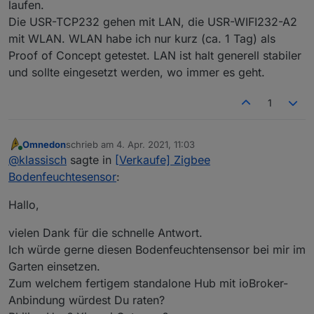
laufen.
Die USR-TCP232 gehen mit LAN, die USR-WIFI232-A2
mit WLAN. WLAN habe ich nur kurz (ca. 1 Tag) als
Proof of Concept getestet. LAN ist halt generell stabiler
und sollte eingesetzt werden, wo immer es geht.
1
Omnedon
schrieb am
4. Apr. 2021, 11:03
zuletzt editiert von
Online
@
klassisch
sagte in
[Verkaufe] Zigbee
Bodenfeuchtesensor
:
Hallo,
vielen Dank für die schnelle Antwort.
Ich würde gerne diesen Bodenfeuchtensensor bei mir im
Garten einsetzen.
Zum welchem fertigem standalone Hub mit ioBroker-
Anbindung würdest Du raten?