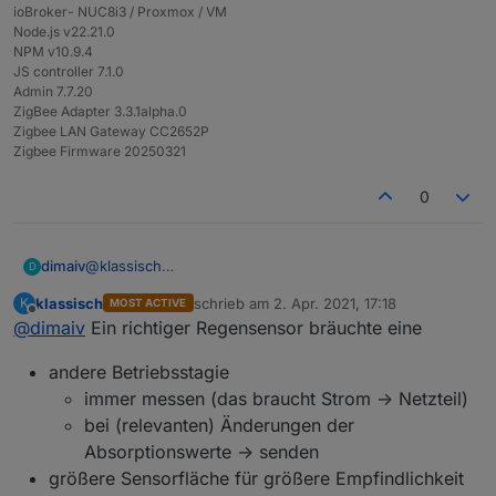
keine Korrosion der Elektroden zu erwarten ist.
ioBroker- NUC8i3 / Proxmox / VM
Node.js v22.21.0
NPM v10.9.4
JS controller 7.1.0
Admin 7.7.20
ZigBee Adapter 3.3.1alpha.0
Zigbee LAN Gateway CC2652P
Zigbee Firmware 20250321
0
dimaiv
@
klassisch
D
Ja, richtig (kapazitiv).
klassisch
schrieb am
2. Apr. 2021, 17:18
K
MOST ACTIVE
Abfrageintervall kann ich theoretisch ändern, aber ob
zuletzt editiert von
Offline
@
dimaiv
Ein richtiger Regensensor bräuchte eine
es 10 Minuten für Regenmelder ok sind.... Und wenn
man noch schneller abfragt, ob die Batterie lang genug
andere Betriebsstagie
hält.
Beim Regenerkennung für mich wäre im Idealfall
immer messen (das braucht Strom -> Netzteil)
sofortige Meldung.
bei (relevanten) Änderungen der
Absorptionswerte -> senden
größere Sensorfläche für größere Empfindlichkeit