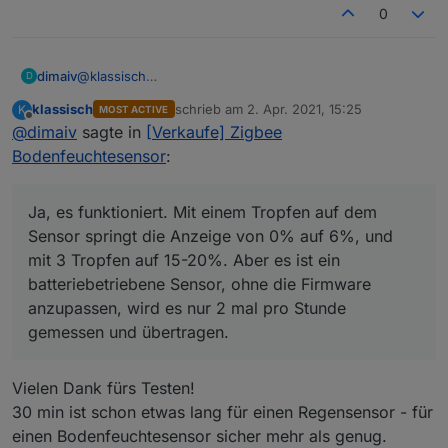
0
dimaiv
@
klassisch
D
Ja, es funktioniert. Mit einem Tropfen auf dem Sensor
klassisch
schrieb am
2. Apr. 2021, 15:25
K
MOST ACTIVE
springt die Anzeige von 0% auf 6%, und mit 3 Tropfen
zuletzt editiert von
Offline
@
dimaiv
sagte in
[Verkaufe] Zigbee
auf 15-20%. Aber es ist ein batteriebetriebene Sensor,
ohne die Firmware anzupassen, wird es nur 2 mal pro
Bodenfeuchtesensor
:
Stunde gemessen und übertragen.
Ja, es funktioniert. Mit einem Tropfen auf dem
Sensor springt die Anzeige von 0% auf 6%, und
mit 3 Tropfen auf 15-20%. Aber es ist ein
batteriebetriebene Sensor, ohne die Firmware
anzupassen, wird es nur 2 mal pro Stunde
gemessen und übertragen.
Vielen Dank fürs Testen!
30 min ist schon etwas lang für einen Regensensor - für
einen Bodenfeuchtesensor sicher mehr als genug.