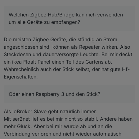
um alle Geräte zu empfangen?
Der ioBroker steht dafür leider nicht an passender
Stelle, sodaß der USB-Stick hier keine Hilfe ist.
Welchen Zigbee Hub/Bridge kann ich verwenden
Am besten über LAN/WLAN mit ioBroker zu
um alle Geräte zu empfangen?
verbinden.
Oder einen Raspberry 3 und den Stick?
Die meisten Zigbee Geräte, die ständig an Strom
angeschlossen sind, können als Repeater wirken. Also
Steckdosen und dauerversorgte Leuchte. Bei mir deckt
ein ikea Floalt Panel einen Teil des Gartens ab.
Wahrscheinlich auch der Stick selbst, der hat gute Hf-
Eigenschaften.
Oder einen Raspberry 3 und den Stick?
Als ioBroker Slave geht natürlich immer.
Mit ser2net lief es bei mir nicht so stabil. Andere haben
mehr Glück. Aber bei mir wurde ab und an die
Verbindung verloren und nicht wieder automatisch