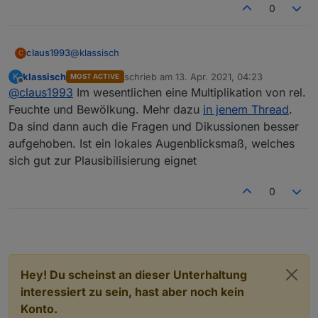
0
("Kipplöffel") des Regenmengenmessers.
um den Automower zu starten?"
Die dunkelgrüne Treppenkurve ist die Summe
daraus, also die Tages-Regenmenge, die jeweils um
@
klassisch
07:30 Uhr genullt wird.
claus1993
C
Die hellgrüne Zappelkurve ist ein Maß für die
klassisch
schrieb am
13. Apr. 2021, 04:23
K
MOST ACTIVE
Regenwahrscheinlichkeit, berechnet aus rel. Feuchte
zuletzt editiert von
Offline
@
claus1993
Im wesentlichen eine Multiplikation von rel.
Die hellgrüne Zappelkurve ist ein Maß für die
und Bewölkung.
Regenwahrscheinlichkeit, berechnet aus rel.
Feuchte und Bewölkung. Mehr dazu
in jenem Thread
.
Würdest du mir bitte die Formel verraten wie du auf
Feuchte und Bewölkung.
Da sind dann auch die Fragen und Dikussionen besser
die Regenwahrscheinlichkeit kommst?
aufgehoben. Ist ein lokales Augenblicksmaß, welches
sich gut zur Plausibilisierung eignet
0
Hey! Du scheinst an dieser Unterhaltung
interessiert zu sein, hast aber noch kein
Konto.