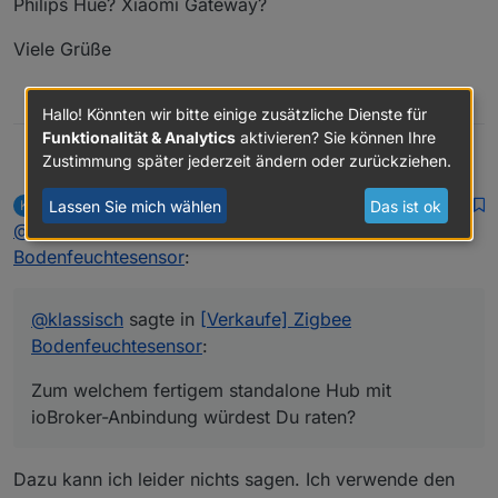
Philips Hue? Xiaomi Gateway?
Viele Grüße
0
Hallo! Könnten wir bitte einige zusätzliche Dienste für
Funktionalität & Analytics
aktivieren? Sie können Ihre
Zustimmung später jederzeit ändern oder zurückziehen.
@
klassisch
sagte in
[Verkaufe] Zigbee
Omnedon
Bodenfeuchtesensor
:
klassisch
schrieb am
4. Apr. 2021, 11:23
Lassen Sie mich wählen
Das ist ok
K
MOST ACTIVE
Hallo,
zuletzt editiert von klassisch
4. Apr. 2021, 1
Offline
@
omnedon
sagte in
[Verkaufe] Zigbee
vielen Dank für die schnelle Antwort.
Bodenfeuchtesensor
:
Ich würde gerne diesen Bodenfeuchtensensor bei
mir im Garten einsetzen.
Viele Grüße
Zum welchem fertigem standalone Hub mit
@
klassisch
sagte in
[Verkaufe] Zigbee
ioBroker-Anbindung würdest Du raten?
Bodenfeuchtesensor
:
Philips Hue? Xiaomi Gateway?
Zum welchem fertigem standalone Hub mit
ioBroker-Anbindung würdest Du raten?
Dazu kann ich leider nichts sagen. Ich verwende den