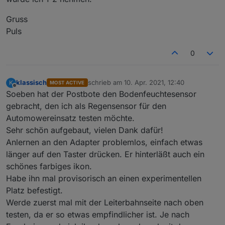
Gruss
Puls
0
klassisch
schrieb am
10. Apr. 2021, 12:40
K
MOST ACTIVE
zuletzt editiert von
Offline
Soeben hat der Postbote den Bodenfeuchtesensor
gebracht, den ich als Regensensor für den
Automowereinsatz testen möchte.
Sehr schön aufgebaut, vielen Dank dafür!
Anlernen an den Adapter problemlos, einfach etwas
länger auf den Taster drücken. Er hinterläßt auch ein
schönes farbiges ikon.
Habe ihn mal provisorisch an einen experimentellen
Platz befestigt.
Werde zuerst mal mit der Leiterbahnseite nach oben
testen, da er so etwas empfindlicher ist. Je nach