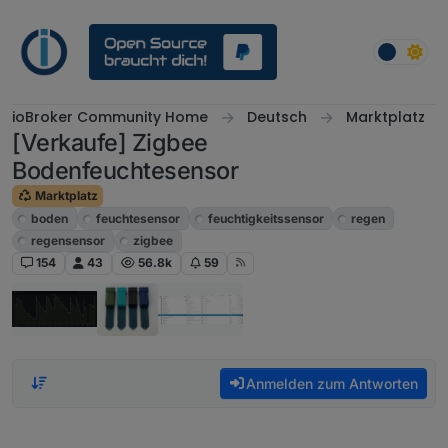
Weiter zum Inhalt
ioBroker Community Home
Deutsch
Marktplatz
[Verkaufe] Zigbee
Bodenfeuchtesensor
Marktplatz
boden
feuchtesensor
feuchtigkeitssensor
regen
regensensor
zigbee
154
43
56.8k
59
Anmelden zum Antworten