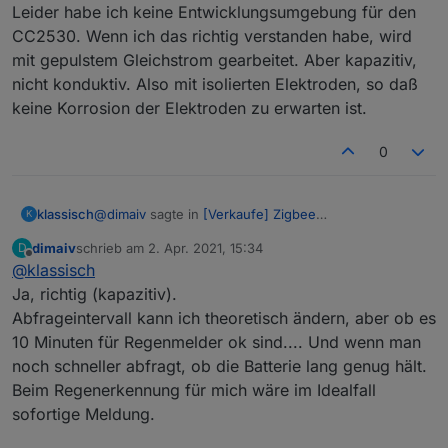
Leider habe ich keine Entwicklungsumgebung für den
CC2530. Wenn ich das richtig verstanden habe, wird
mit gepulstem Gleichstrom gearbeitet. Aber kapazitiv,
nicht konduktiv. Also mit isolierten Elektroden, so daß
keine Korrosion der Elektroden zu erwarten ist.
0
@
dimaiv
sagte in
[Verkaufe] Zigbee
klassisch
K
Bodenfeuchtesensor
:
dimaiv
schrieb am
2. Apr. 2021, 15:34
D
zuletzt editiert von
Offline
@
klassisch
Ja, es funktioniert. Mit einem Tropfen auf dem
Sensor springt die Anzeige von 0% auf 6%,
Ja, richtig (kapazitiv).
Vielen Dank fürs Testen!
und mit 3 Tropfen auf 15-20%. Aber es ist ein
Abfrageintervall kann ich theoretisch ändern, aber ob es
30 min ist schon etwas lang für einen Regensensor -
batteriebetriebene Sensor, ohne die Firmware
10 Minuten für Regenmelder ok sind.... Und wenn man
für einen Bodenfeuchtesensor sicher mehr als
anzupassen, wird es nur 2 mal pro Stunde
genug. Leider habe ich keine
gemessen und übertragen.
noch schneller abfragt, ob die Batterie lang genug hält.
Entwicklungsumgebung für den CC2530. Wenn ich
Beim Regenerkennung für mich wäre im Idealfall
das richtig verstanden habe, wird mit gepulstem
sofortige Meldung.
Gleichstrom gearbeitet. Aber kapazitiv, nicht
konduktiv. Also mit isolierten Elektroden, so daß