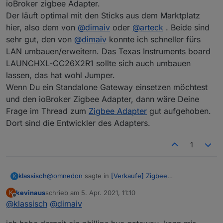
ioBroker zigbee Adapter.
Der läuft optimal mit den Sticks aus dem Marktplatz
hier, also dem von
@
dimaiv
oder
@
arteck
. Beide sind
sehr gut, den von
@
dimaiv
konnte ich schneller fürs
LAN umbauen/erweitern. Das Texas Instruments board
LAUNCHXL-CC26X2R1 sollte sich auch umbauen
lassen, das hat wohl Jumper.
Wenn Du ein Standalone Gateway einsetzen möchtest
und den ioBroker Zigbee Adapter, dann wäre Deine
Frage im Thread zum
Zigbee Adapter
gut aufgehoben.
Dort sind die Entwickler des Adapters.
1
@
omnedon
sagte in
[Verkaufe] Zigbee
klassisch
K
Bodenfeuchtesensor
:
kevinaus
schrieb am
5. Apr. 2021, 11:10
K
zuletzt editiert von
Offline
@
klassisch
@
@
dimaiv
klassisch
sagte in
[Verkaufe] Zigbee
Bodenfeuchtesensor
:
Dazu kann ich leider nichts sagen. Ich verwende den