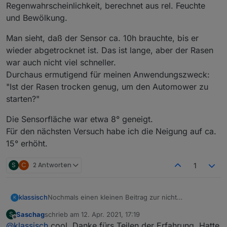
Regenwahrscheinlichkeit, berechnet aus rel. Feuchte
und Bewölkung.
Man sieht, daß der Sensor ca. 10h brauchte, bis er
wieder abgetrocknet ist. Das ist lange, aber der Rasen
war auch nicht viel schneller.
Durchaus ermutigend für meinen Anwendungszweck:
"Ist der Rasen trocken genug, um den Automower zu
starten?"
Die Sensorfläche war etwa 8° geneigt.
Für den nächsten Versuch habe ich die Neigung auf ca.
15° erhöht.
S
C
2 Antworten
1
Nochmals einen kleinen Beitrag zur nicht
klassisch
K
bestimmungsgemäßen Verwendung als Regensensor
Saschag
schrieb am
12. Apr. 2021, 17:19
S
(Gras trocken genug für den Automower)
zuletzt editiert von
Offline
@
klassisch
cool, Danke fürs Teilen der Erfahrung. Hatte