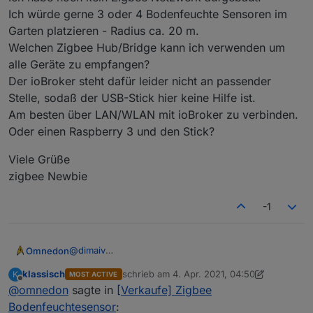
Ich würde gerne 3 oder 4 Bodenfeuchte Sensoren im
Garten platzieren - Radius ca. 20 m.
Welchen Zigbee Hub/Bridge kann ich verwenden um
alle Geräte zu empfangen?
Der ioBroker steht dafür leider nicht an passender
Stelle, sodaß der USB-Stick hier keine Hilfe ist.
Am besten über LAN/WLAN mit ioBroker zu verbinden.
Oder einen Raspberry 3 und den Stick?
Viele Grüße
zigbee Newbie
-1
@
dimaiv
Omnedon
Ich habe noch kein Zigbee Netzwerk aufgebaut.
klassisch
schrieb am
4. Apr. 2021, 04:50
K
MOST ACTIVE
Ich würde gerne 3 oder 4 Bodenfeuchte Sensoren
Viele Grüße
zuletzt editiert von klassisch
4. Apr. 2021, 07
Offline
@
omnedon
sagte in
[Verkaufe] Zigbee
im Garten platzieren - Radius ca. 20 m.
zigbee Newbie
Welchen Zigbee Hub/Bridge kann ich verwenden
Bodenfeuchtesensor
: