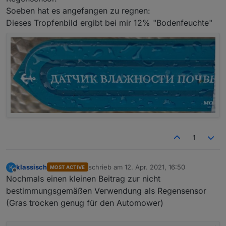
Soeben hat es angefangen zu regnen:
Dieses Tropfenbild ergibt bei mir 12% "Bodenfeuchte"
1
klassisch
schrieb am
12. Apr. 2021, 16:50
K
MOST ACTIVE
zuletzt editiert von
Offline
Nochmals einen kleinen Beitrag zur nicht
bestimmungsgemäßen Verwendung als Regensensor
(Gras trocken genug für den Automower)