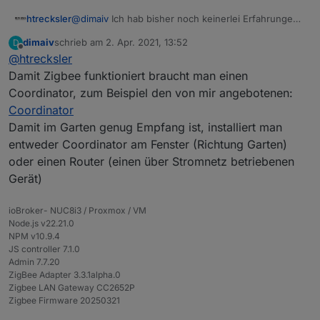
htrecksler
@
dimaiv
Ich hab bisher noch keinerlei Erfahrungen
mit ZigBee. Was benötigt man denn noch um die
dimaiv
schrieb am
2. Apr. 2021, 13:52
D
Sensoren über den ioBroker zu verwalten?
zuletzt editiert von
Offline
@
htrecksler
Und war da nicht ein Reichweitenproblem mit
ZigBee?
Damit Zigbee funktioniert braucht man einen
Aber genau von diesen Sensoren suche ich noch
Coordinator, zum Beispiel den von mir angebotenen:
welche. Ich habe den Sensor von Trübner im Rasen
Coordinator
eingegraben, aber für Beete und Kübel wären diese
Damit im Garten genug Empfang ist, installiert man
natürlich ideal (wenn die Reichweite stimmt)
entweder Coordinator am Fenster (Richtung Garten)
oder einen Router (einen über Stromnetz betriebenen
Gerät)
ioBroker- NUC8i3 / Proxmox / VM
Node.js v22.21.0
NPM v10.9.4
JS controller 7.1.0
Admin 7.7.20
ZigBee Adapter 3.3.1alpha.0
Zigbee LAN Gateway CC2652P
Zigbee Firmware 20250321