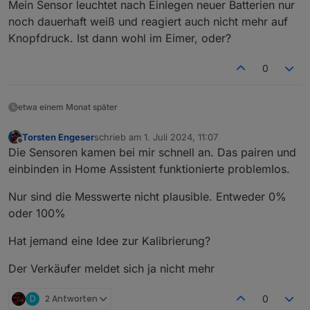
Mein Sensor leuchtet nach Einlegen neuer Batterien nur
noch dauerhaft weiß und reagiert auch nicht mehr auf
Knopfdruck. Ist dann wohl im Eimer, oder?
0
etwa einem Monat später
Torsten Engeser
schrieb am
1. Juli 2024, 11:07
zuletzt editiert von
Offline
Die Sensoren kamen bei mir schnell an. Das pairen und
einbinden in Home Assistent funktionierte problemlos.
Nur sind die Messwerte nicht plausible. Entweder 0%
oder 100%
Hat jemand eine Idee zur Kalibrierung?
Der Verkäufer meldet sich ja nicht mehr
D
2 Antworten
0