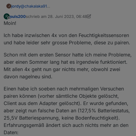
@
chakalaka91
jordy
J
Ich habe einen Conbee2 an nem Raspi4 über Iobroker
puls200
schrieb am
28. Juni 2023, 06:48
P
und den Zigbeeadapter laufen...
Dank noch mal an
@
dimaiv
bin sehr zurfieden mit den
zuletzt editiert von puls200
Offline
Moin!
Meine beiden Sensoren laufen damit sehr gut, auch
Teilen :-)
übers Mesh funktioniert es. Sie wären im Garten sonst
Ich habe inzwischen 4x von den Feuchtigkeitssensoren
zu weit weg vom Conbee2, senden aber über ne Zigbee
Glühbirne auf der Terrasse sehr gut ihre Daten.
und habe leider sehr grosse Probleme, diese zu pairen.
Obwohl die Glühbirne im Datenpunkt "available" oft false
stehen hat (sich aber schalten lässt) kommen die Daten
Schon mit dem ersten Sensor hatte ich meine Probleme,
der Feuchtesensoren immer an!
aber einen Sommer lang hat es irgendwie funktioniert.
Mit allen 4x geht nun gar nichts mehr, obwohl zwei
davon nagelneu sind.
Einen habe ich soeben nach mehrmaligen Versuchen
pairen können (vorher sämtliche Objekte gelöscht,
Client aus dem Adapter gelöscht). Er wurde gefunden,
aber zeigt nun falsche Daten an (127,5% Batteriestatus,
25,5V Batteriespannung, keine Bodenfeuchtigkeit).
Erfahrungsgemäß ändert sich auch nichts mehr an den
Daten: