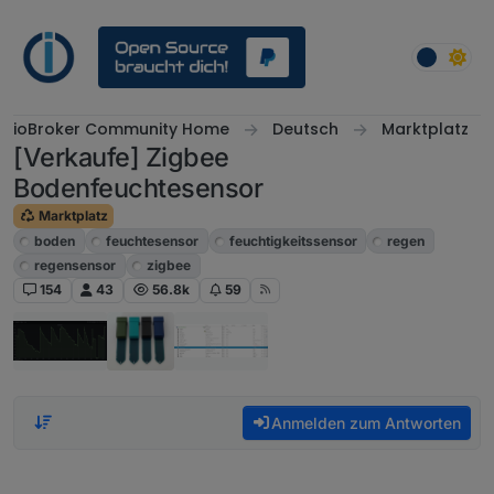
Weiter zum Inhalt
ioBroker Community Home
Deutsch
Marktplatz
[Verkaufe] Zigbee
Bodenfeuchtesensor
Marktplatz
boden
feuchtesensor
feuchtigkeitssensor
regen
regensensor
zigbee
154
43
56.8k
59
Anmelden zum Antworten