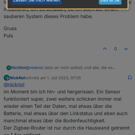
Ich überlege, auf einem Rasp2 ioBroker komplett neu zu
installieren, um zu schauen, ob ich auch auf einem
sauberen System dieses Problem habe.
Gruss
Puls
0
@
nicknol
(also an mich selbst) und alle, die es
NickNol
N
interessiert.
NickNol
schrieb am
1. Juli 2023, 07:05
N
Habe nun 2 von 4 Sensoren über ZHA (Skyconnect) in
zuletzt editiert von
Offline
@
nicknol
Homeassistant integriert.
Und es sieht gut aus :)
Ich habe die nicht implementierten Aspekte
im Moment bin ich hin- und hergerissen. Ein Sensor
ausgeblendet, hier die Situation direkt nach dem
funktioniert super, zwei weitere schicken immer mal
Pairen:
Die bislang gesammelten Daten erscheinen plausibel:
wieder einen Teil der Daten, mal etwas über die
Batterie, mal etwas über den Linkstatus und eben auch
manchmal etwas über die Bodenfeuchtigkeit.
Der Zigbee-Router ist nur durch die Hauswand getrennt