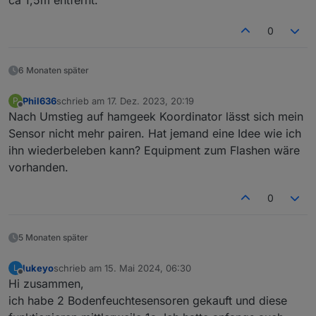
ca 1,5m entfernt.
0
6 Monaten später
Phil636
schrieb am
17. Dez. 2023, 20:19
P
zuletzt editiert von
Offline
Nach Umstieg auf hamgeek Koordinator lässt sich mein
Sensor nicht mehr pairen. Hat jemand eine Idee wie ich
ihn wiederbeleben kann? Equipment zum Flashen wäre
vorhanden.
0
5 Monaten später
lukeyo
schrieb am
15. Mai 2024, 06:30
L
zuletzt editiert von
Offline
Hi zusammen,
ich habe 2 Bodenfeuchtesensoren gekauft und diese