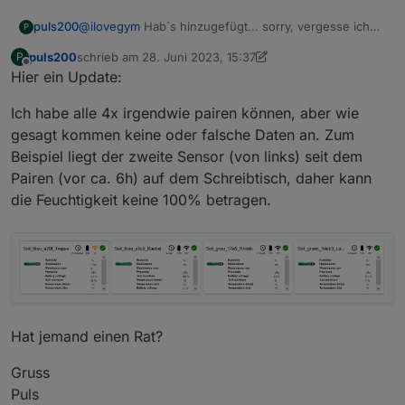
puls200
@
ilovegym
Hab´s hinzugefügt... sorry, vergesse ich
P
immer....
puls200
schrieb am
28. Juni 2023, 15:37
P
zuletzt editiert von puls200
Offline
Hier ein Update:
Ich habe alle 4x irgendwie pairen können, aber wie
gesagt kommen keine oder falsche Daten an. Zum
Beispiel liegt der zweite Sensor (von links) seit dem
Pairen (vor ca. 6h) auf dem Schreibtisch, daher kann
Ich werde versuchen, die restlichen beiden auch noch
die Feuchtigkeit keine 100% betragen.
zu pairen.
Mache ich was falsch?
Raspberry 4 4GB:
Raspbian Bullseye mit Updates
Conbee II Stick mit Zigbee-Adapter v1.8.10
ioBroker mit Updates
Node.js: v18.16.0
Hat jemand einen Rat?
Gruss
Puls
Gruss
Puls