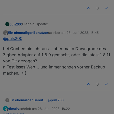
0
Hier ein Update:
puls200
P
Ein ehemaliger Benutzer
schrieb am
28. Juni 2023, 15:45
?
Ich habe alle 4x irgendwie pairen können, aber wie
zuletzt editiert von
Offline
@
puls200
gesagt kommen keine oder falsche Daten an. Zum
Beispiel liegt der zweite Sensor (von links) seit dem
bei Conbee bin ich raus... aber mal n Downgrade des
Pairen (vor ca. 6h) auf dem Schreibtisch, daher kann
die Feuchtigkeit keine 100% betragen.
Zigbee Adapter auf 1.8.9 gemacht, oder die latest 1.8.11
von Git gezogen?
Hat jemand einen Rat?
n Test isses Wert... und immer schoen vorher Backup
Gruss
machen.. :-)
Puls
0
@
puls200
Ein ehemaliger Benutzer
?
dimaiv
schrieb am
28. Juni 2023, 18:22
D
bei Conbee bin ich raus... aber mal n
zuletzt editiert von
Offline