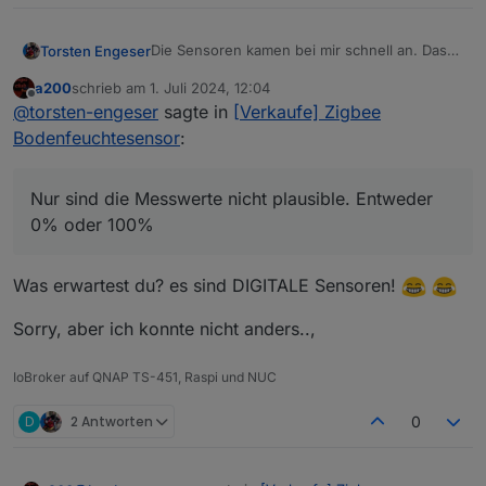
Die Sensoren kamen bei mir schnell an. Das
Torsten Engeser
pairen und einbinden in Home Assistent
a200
schrieb am
1. Juli 2024, 12:04
funktionierte problemlos.
Nur sind die Messwerte nicht plausible.
zuletzt editiert von
Offline
@
torsten-engeser
sagte in
[Verkaufe] Zigbee
Entweder 0% oder 100%
Hat jemand eine Idee zur Kalibrierung?
Bodenfeuchtesensor
:
Der Verkäufer meldet sich ja nicht mehr
Nur sind die Messwerte nicht plausible. Entweder
0% oder 100%
Was erwartest du? es sind DIGITALE Sensoren!
Sorry, aber ich konnte nicht anders..,
IoBroker auf QNAP TS-451, Raspi und NUC
D
2 Antworten
0