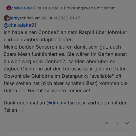
chakalaka91
Gibt es aktuelle Erfahrungswerte mit einem
C
Conbee2 Stick? Habe mein gesamtes Zigbee
jordy
schrieb am
24. Juni 2023, 01:47
J
Netzwerk darüber laufen und würde ungern
zuletzt editiert von
Offline
@
chakalaka91
wechseln.
Ich habe einen Conbee2 an nem Raspi4 über Iobroker
und den Zigbeeadapter laufen...
Meine beiden Sensoren laufen damit sehr gut, auch
übers Mesh funktioniert es. Sie wären im Garten sonst
zu weit weg vom Conbee2, senden aber über ne
Zigbee Glühbirne auf der Terrasse sehr gut ihre Daten.
Obwohl die Glühbirne im Datenpunkt "available" oft
false stehen hat (sich aber schalten lässt) kommen die
Daten der Feuchtesensoren immer an!
Dank noch mal an
@
dimaiv
bin sehr zurfieden mit den
Teilen :-)
1