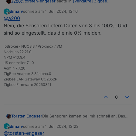
@
torsten-engeser
sagte in
[Verkaufe] Zigbee
a200
Bodenfeuchtesensor
:
dimaiv
schrieb am
1. Juli 2024, 12:16
D
zuletzt editiert von
Offline
@
a200
Nur sind die Messwerte nicht plausible. Entweder
0% oder 100%
Nein, die Sensoren liefern Daten von 3 bis 100%. Und
Was erwartest du? es sind DIGITALE Sensoren!
sind so eingestellt, das die nie 0% melden.
Sorry, aber ich konnte nicht anders..,
ioBroker- NUC8i3 / Proxmox / VM
Node.js v22.21.0
NPM v10.9.4
JS controller 7.1.0
Admin 7.7.20
ZigBee Adapter 3.3.1alpha.0
Zigbee LAN Gateway CC2652P
Zigbee Firmware 20250321
0
Die Sensoren kamen bei mir schnell an. Das
Torsten Engeser
pairen und einbinden in Home Assistent
dimaiv
schrieb am
1. Juli 2024, 12:22
D
funktionierte problemlos.
Nur sind die Messwerte nicht plausible.
zuletzt editiert von
Offline
@
torsten-engeser
Entweder 0% oder 100%