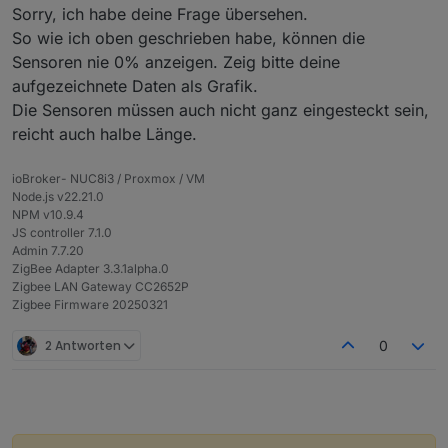
Hat jemand eine Idee zur Kalibrierung?
Sorry, ich habe deine Frage übersehen.
So wie ich oben geschrieben habe, können die
Der Verkäufer meldet sich ja nicht mehr
Sensoren nie 0% anzeigen. Zeig bitte deine
aufgezeichnete Daten als Grafik.
Die Sensoren müssen auch nicht ganz eingesteckt sein,
reicht auch halbe Länge.
ioBroker- NUC8i3 / Proxmox / VM
Node.js v22.21.0
NPM v10.9.4
JS controller 7.1.0
Admin 7.7.20
ZigBee Adapter 3.3.1alpha.0
Zigbee LAN Gateway CC2652P
Zigbee Firmware 20250321
2 Antworten
0