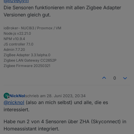
@
ilovegym
Downgrade des Zigbee Adapter auf
1.8.9 gemacht, oder die latest 1.8.11
Die Sensoren funktionieren mit allen Zigbee Adapter
von Git gezogen?
Versionen gleich gut.
n Test isses Wert... und immer schoen
vorher Backup machen.. :-)
ioBroker- NUC8i3 / Proxmox / VM
Node.js v22.21.0
NPM v10.9.4
JS controller 7.1.0
Admin 7.7.20
ZigBee Adapter 3.3.1alpha.0
Zigbee LAN Gateway CC2652P
Zigbee Firmware 20250321
0
NickNol
schrieb am
28. Juni 2023, 20:34
N
zuletzt editiert von
Offline
@
nicknol
(also an mich selbst) und alle, die es
interessiert.
Habe nun 2 von 4 Sensoren über ZHA (Skyconnect) in
Homeassistant integriert.