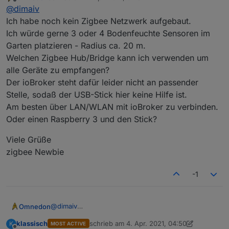
zuletzt editiert von
Offline
@
dimaiv
Ich habe noch kein Zigbee Netzwerk aufgebaut.
Ich würde gerne 3 oder 4 Bodenfeuchte Sensoren im
Garten platzieren - Radius ca. 20 m.
Welchen Zigbee Hub/Bridge kann ich verwenden um
alle Geräte zu empfangen?
Der ioBroker steht dafür leider nicht an passender
Stelle, sodaß der USB-Stick hier keine Hilfe ist.
Am besten über LAN/WLAN mit ioBroker zu verbinden.
Oder einen Raspberry 3 und den Stick?
Viele Grüße
zigbee Newbie
-1
@
dimaiv
Omnedon
Ich habe noch kein Zigbee Netzwerk aufgebaut.
klassisch
schrieb am
4. Apr. 2021, 04:50
K
MOST ACTIVE
Ich würde gerne 3 oder 4 Bodenfeuchte Sensoren
Viele Grüße
zuletzt editiert von klassisch
4. Apr. 2021, 07