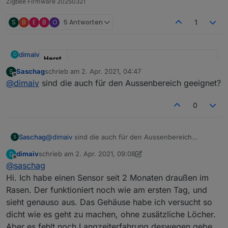
Zigbee Firmware 20250321
S
B
E
B
O
5 Antworten
1
dimaiv
D
Herst
eller
"Ich"
Saschag
schrieb am
2. Apr. 2021, 04:47
S
zuletzt editiert von
Offline
@
dimaiv
sind die auch für den Aussenbereich geeignet?
Mode
"Modkam"
l
0
Anza
x 5
hl
Saschag
@
dimaiv
sind die auch für den Aussenbereich
S
*Prei
25.00€ (ab 2 Stück 23.00€), Anfragen über
geeignet?
s pro
Chat Nachricht oder Telegramm:
dimaiv
schrieb am
2. Apr. 2021, 09:08
D
zuletzt editiert von dimaiv
Offline
Stück
https://t.me/Zigbee1
@
saschag
Hi. Ich habe einen Sensor seit 2 Monaten draußen im
Versa
"in DE inklusive"
Rasen. Der funktioniert noch wie am ersten Tag, und
nd
sieht genauso aus. Das Gehäuse habe ich versucht so
------
---
dicht wie es geht zu machen, ohne zusätzliche Löcher.
------
Aber es fehlt noch Langzeiterfahrung deswegen gebe
-----