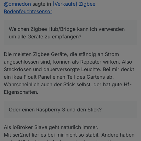
Offline
@
omnedon
sagte in
[Verkaufe] Zigbee
im Garten platzieren - Radius ca. 20 m.
zigbee Newbie
Welchen Zigbee Hub/Bridge kann ich verwenden
Bodenfeuchtesensor
:
um alle Geräte zu empfangen?
Der ioBroker steht dafür leider nicht an passender
Stelle, sodaß der USB-Stick hier keine Hilfe ist.
Welchen Zigbee Hub/Bridge kann ich verwenden
Am besten über LAN/WLAN mit ioBroker zu
um alle Geräte zu empfangen?
verbinden.
Oder einen Raspberry 3 und den Stick?
Die meisten Zigbee Geräte, die ständig an Strom
angeschlossen sind, können als Repeater wirken. Also
Steckdosen und dauerversorgte Leuchte. Bei mir deckt
ein ikea Floalt Panel einen Teil des Gartens ab.
Wahrscheinlich auch der Stick selbst, der hat gute Hf-
Eigenschaften.
Oder einen Raspberry 3 und den Stick?
Als ioBroker Slave geht natürlich immer.
Mit ser2net lief es bei mir nicht so stabil. Andere haben