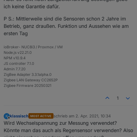
ich keine Garantie dafür.
Besc
"ZigBee Boden Feuchtesensor 0% - 100%
hreib
(kein Helligkeit, kein Temperaturmessung "
P S.: Mittlerweile sind die Sensoren schon 2 Jahre im
ung
Betrieb, ganz draußen. Funktion und Aussehen wie am
ersten Tag
Es gibt 2 Varianten:
Variante 1: für 2x AAA Batterien (Batterielaufzeit 1 Jahr.
ioBroker- NUC8i3 / Proxmox / VM
Variante 2: für 1x CR2032 (Batterielaufzeit 3 Monaten)
Sendeintervall:
Node.js v22.21.0
Alte Firmware : 15 Minuten (kann ich vor dem Versand
NPM v10.9.4
ändern)
JS controller 7.1.0
Neu Firmware: über Zigbee Adapter einstellbar
Admin 7.7.20
ZigBee Adapter 3.3.1alpha.0
Zigbee LAN Gateway CC2652P
Zigbee Firmware 20250321
1
klassisch
schrieb am
2. Apr. 2021, 10:34
K
MOST ACTIVE
zuletzt editiert von
Offline
Wird Wechselspannung zur Messung verwendet?
Könnte man das auch als Regensensor verwenden? Also