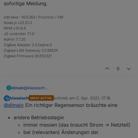
sofortige Meldung.
Gleichstrom gearbeitet. Aber kapazitiv, nicht
konduktiv. Also mit isolierten Elektroden, so daß
keine Korrosion der Elektroden zu erwarten ist.
ioBroker- NUC8i3 / Proxmox / VM
Node.js v22.21.0
NPM v10.9.4
JS controller 7.1.0
Admin 7.7.20
ZigBee Adapter 3.3.1alpha.0
Zigbee LAN Gateway CC2652P
Zigbee Firmware 20250321
0
dimaiv
@
klassisch
D
Ja, richtig (kapazitiv).
klassisch
schrieb am
2. Apr. 2021, 17:18
K
MOST ACTIVE
Abfrageintervall kann ich theoretisch ändern, aber ob
zuletzt editiert von
Offline
@
dimaiv
Ein richtiger Regensensor bräuchte eine
es 10 Minuten für Regenmelder ok sind.... Und wenn
man noch schneller abfragt, ob die Batterie lang genug
andere Betriebsstagie
hält.
Beim Regenerkennung für mich wäre im Idealfall
immer messen (das braucht Strom -> Netzteil)
sofortige Meldung.
bei (relevanten) Änderungen der