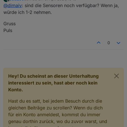
mit Hue kompatiblen Geräten...
zuletzt editiert von
Offline
@
dimaiv
: sind die Sensoren noch verfügbar? Wenn ja,
würde ich 1-2 nehmen.
Gruss
Puls
0
Hey! Du scheinst an dieser Unterhaltung
interessiert zu sein, hast aber noch kein
Konto.
Hast du es satt, bei jedem Besuch durch die
gleichen Beiträge zu scrollen? Wenn du dich
für ein Konto anmeldest, kommst du immer
genau dorthin zurück, wo du zuvor warst, und