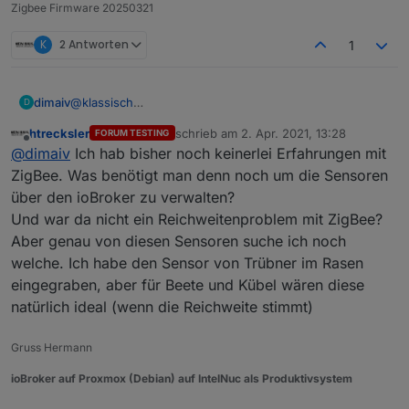
danach die Batterie einlegen.
Zigbee Firmware 20250321
Pairing startet automatisch.
K
2 Antworten
1
dimaiv
@
klassisch
D
Ja, es funktioniert. Mit einem Tropfen auf dem Sensor
htrecksler
schrieb am
2. Apr. 2021, 13:28
FORUM TESTING
springt die Anzeige von 0% auf 6%, und mit 3 Tropfen
zuletzt editiert von
Offline
@
dimaiv
Ich hab bisher noch keinerlei Erfahrungen mit
auf 15-20%. Aber es ist ein batteriebetriebene Sensor,
ohne die Firmware anzupassen, wird es nur 2 mal pro
ZigBee. Was benötigt man denn noch um die Sensoren
Stunde gemessen und übertragen.
über den ioBroker zu verwalten?
Und war da nicht ein Reichweitenproblem mit ZigBee?
Aber genau von diesen Sensoren suche ich noch
welche. Ich habe den Sensor von Trübner im Rasen
eingegraben, aber für Beete und Kübel wären diese
natürlich ideal (wenn die Reichweite stimmt)
Gruss Hermann
ioBroker auf Proxmox (Debian) auf IntelNuc als Produktivsystem