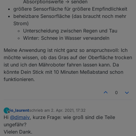
Absorptionswerte -> senden
größere Sensorfläche für größere Empfindlichkeit
beheizbare Sensorfläche (das braucht noch mehr
Strom)
Unterscheidung zwischen Regen und Tau
Winter: Schnee in Wasser verwandeln
Meine Anwendung ist nicht ganz so anspruchsvoll: Ich
möchte wissen, ob das Gras auf der Oberfläche trocken
ist und ich den Mähroboter fahren lassen kann. Da
könnte Dein Stick mit 10 Minuten Meßabstand schon
funktionieren.
0
io_laurent
schrieb am
2. Apr. 2021, 17:32
I
zuletzt editiert von
Offline
Hi
@
dimaiv
, kurze Frage: wie groß sind die Teile
ungefähr?
Vielen Dank.