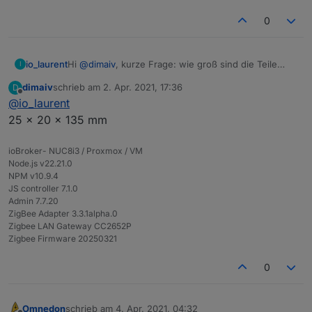
0
io_laurent
Hi
@
dimaiv
, kurze Frage: wie groß sind die Teile
I
ungefähr?
dimaiv
schrieb am
2. Apr. 2021, 17:36
D
Vielen Dank.
zuletzt editiert von
Offline
@
io_laurent
25 x 20 x 135 mm
ioBroker- NUC8i3 / Proxmox / VM
Node.js v22.21.0
NPM v10.9.4
JS controller 7.1.0
Admin 7.7.20
ZigBee Adapter 3.3.1alpha.0
Zigbee LAN Gateway CC2652P
Zigbee Firmware 20250321
0
Omnedon
schrieb am
4. Apr. 2021, 04:32