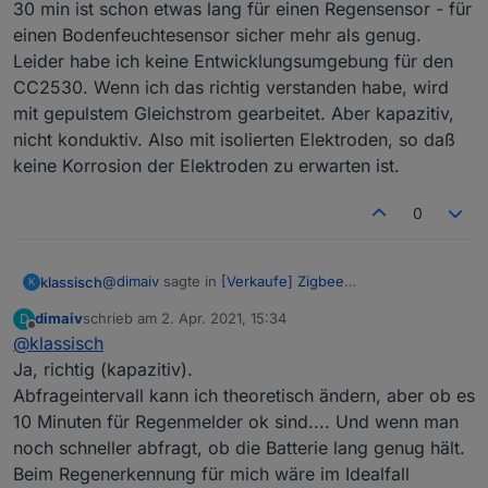
30 min ist schon etwas lang für einen Regensensor - für
einen Bodenfeuchtesensor sicher mehr als genug.
Leider habe ich keine Entwicklungsumgebung für den
CC2530. Wenn ich das richtig verstanden habe, wird
mit gepulstem Gleichstrom gearbeitet. Aber kapazitiv,
nicht konduktiv. Also mit isolierten Elektroden, so daß
keine Korrosion der Elektroden zu erwarten ist.
0
@
dimaiv
sagte in
[Verkaufe] Zigbee
klassisch
K
Bodenfeuchtesensor
:
dimaiv
schrieb am
2. Apr. 2021, 15:34
D
zuletzt editiert von
Offline
@
klassisch
Ja, es funktioniert. Mit einem Tropfen auf dem
Sensor springt die Anzeige von 0% auf 6%,
Ja, richtig (kapazitiv).
Vielen Dank fürs Testen!
und mit 3 Tropfen auf 15-20%. Aber es ist ein
Abfrageintervall kann ich theoretisch ändern, aber ob es
30 min ist schon etwas lang für einen Regensensor -
batteriebetriebene Sensor, ohne die Firmware
10 Minuten für Regenmelder ok sind.... Und wenn man
für einen Bodenfeuchtesensor sicher mehr als
anzupassen, wird es nur 2 mal pro Stunde
genug. Leider habe ich keine
gemessen und übertragen.
noch schneller abfragt, ob die Batterie lang genug hält.
Entwicklungsumgebung für den CC2530. Wenn ich
Beim Regenerkennung für mich wäre im Idealfall
das richtig verstanden habe, wird mit gepulstem