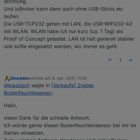
Wohnung.
Und ioBroker kann dann auch ohne USB-Sticks etc
laufen.
Die USR-TCP232 gehen mit LAN, die USR-WIFI232-A2
mit WLAN. WLAN habe ich nur kurz (ca. 1 Tag) als
Proof of Concept getestet. LAN ist halt generell stabiler
und sollte eingesetzt werden, wo immer es geht.
1
Omnedon
schrieb am
4. Apr. 2021, 11:03
zuletzt editiert von
Offline
@
klassisch
sagte in
[Verkaufe] Zigbee
Bodenfeuchtesensor
:
Hallo,
vielen Dank für die schnelle Antwort.
Ich würde gerne diesen Bodenfeuchtensensor bei mir im
Garten einsetzen.