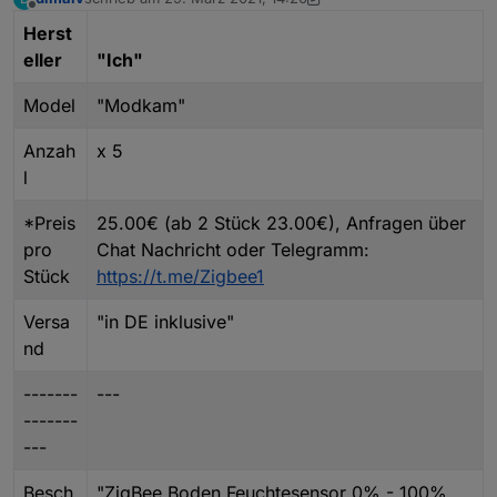
zuletzt editiert von dimaiv
Offline
Herst
eller
"Ich"
Model
"Modkam"
Anzah
x 5
l
*Preis
25.00€ (ab 2 Stück 23.00€), Anfragen über
pro
Chat Nachricht oder Telegramm:
Stück
https://t.me/Zigbee1
Versa
"in DE inklusive"
nd
-------
---
-------
---
Besch
"ZigBee Boden Feuchtesensor 0% - 100%