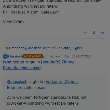
Zum welchem fertigem standalone Hub mit ioBroker-
Anbindung würdest Du raten?
Philips Hue? Xiaomi Gateway?
Viele Grüße
0
@
klassisch
sagte in
[Verkaufe] Zigbee
Omnedon
Bodenfeuchtesensor
:
klassisch
schrieb am
4. Apr. 2021, 11:23
K
MOST ACTIVE
Hallo,
zuletzt editiert von klassisch
4. Apr. 2021, 1
Offline
@
omnedon
sagte in
[Verkaufe] Zigbee
vielen Dank für die schnelle Antwort.
Bodenfeuchtesensor
:
Ich würde gerne diesen Bodenfeuchtensensor bei
mir im Garten einsetzen.
Viele Grüße
Zum welchem fertigem standalone Hub mit
@
klassisch
sagte in
[Verkaufe] Zigbee
ioBroker-Anbindung würdest Du raten?
Bodenfeuchtesensor
:
Philips Hue? Xiaomi Gateway?
Zum welchem fertigem standalone Hub mit
ioBroker-Anbindung würdest Du raten?