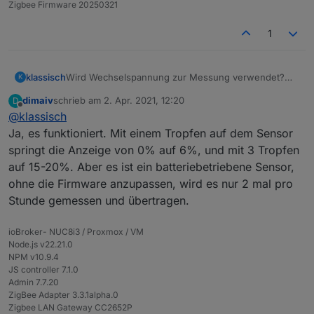
Zigbee Firmware 20250321
Externen Konverter einrichten:
1
Flower_Neu.zip
<- Herunterladen und entpacken.
Heruntergeladenen und entpackten Datei
Flower_Neu.js
in den Ordner
/opt/iobroker/iobroker-
klassisch
Wird Wechselspannung zur Messung verwendet?
K
data/zigbee_0/
reinkopieren.
In Zigbee Adapter Einstellungen (unten) bei "External
Könnte man das auch als Regensensor verwenden?
dimaiv
schrieb am
2. Apr. 2021, 12:20
D
converters" folgendes eintragen:
Also nicht eingraben, sondern offen verwenden?
zuletzt editiert von
Offline
@
klassisch
/opt/iobroker/iobroker-data/zigbee_0/Flower_Neu.js
Anlernen:
Ja, es funktioniert. Mit einem Tropfen auf dem Sensor
Batterie einlegen.
springt die Anzeige von 0% auf 6%, und mit 3 Tropfen
Resetten:
Pairing auf dem Coordinator starten.
auf 15-20%. Aber es ist ein batteriebetriebene Sensor,
Sensor vom Coordinator abmelden.
Taster 6 sek gedrückt halten, bis LED zum ersten
ohne die Firmware anzupassen, wird es nur 2 mal pro
Oder
mal erlischt. Pairing wird automatisch
Alte Firmware:
Taster 10 sek gedrückt halten.
durchgeführt.
Stunde gemessen und übertragen.
Anlernen:
Erst Pairing auf dem Coordinator starten, dann die
ioBroker- NUC8i3 / Proxmox / VM
Batterie einlegen. Pairing startet automatisch. Wenn
Weiteres Mal anlernen (Resetten):
Node.js v22.21.0
angelernt ist, 10 Sekunden warten und ein Mal kleine
NPM v10.9.4
Taster kurz betätigen.
Sensor vom Coordinator abmelden.
JS controller 7.1.0
Taster 11 sek gedrückt halten.
Admin 7.7.20
Los lassen und sofort Batterie raus.
ZigBee Adapter 3.3.1alpha.0
Pairing auf dem Coordinator starten und erst
Zigbee LAN Gateway CC2652P