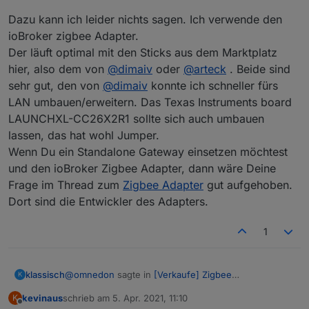
Dazu kann ich leider nichts sagen. Ich verwende den
ioBroker zigbee Adapter.
Der läuft optimal mit den Sticks aus dem Marktplatz
hier, also dem von
@
dimaiv
oder
@
arteck
. Beide sind
sehr gut, den von
@
dimaiv
konnte ich schneller fürs
LAN umbauen/erweitern. Das Texas Instruments board
LAUNCHXL-CC26X2R1 sollte sich auch umbauen
lassen, das hat wohl Jumper.
Wenn Du ein Standalone Gateway einsetzen möchtest
und den ioBroker Zigbee Adapter, dann wäre Deine
Frage im Thread zum
Zigbee Adapter
gut aufgehoben.
Dort sind die Entwickler des Adapters.
1
@
omnedon
sagte in
[Verkaufe] Zigbee
klassisch
K
Bodenfeuchtesensor
:
kevinaus
schrieb am
5. Apr. 2021, 11:10
K
zuletzt editiert von
Offline