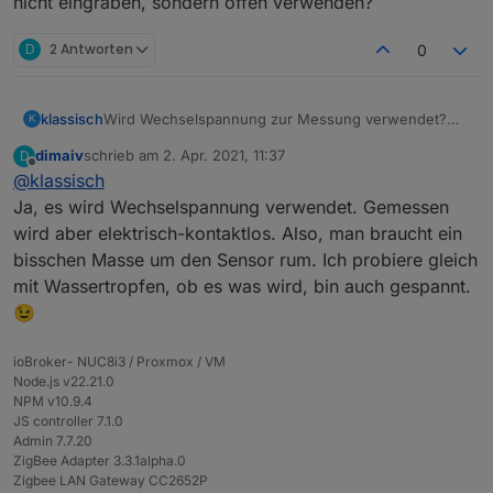
nicht eingraben, sondern offen verwenden?
D
2 Antworten
0
klassisch
Wird Wechselspannung zur Messung verwendet?
K
Könnte man das auch als Regensensor verwenden?
dimaiv
schrieb am
2. Apr. 2021, 11:37
D
Also nicht eingraben, sondern offen verwenden?
zuletzt editiert von
Offline
@
klassisch
Ja, es wird Wechselspannung verwendet. Gemessen
wird aber elektrisch-kontaktlos. Also, man braucht ein
bisschen Masse um den Sensor rum. Ich probiere gleich
mit Wassertropfen, ob es was wird, bin auch gespannt.
😉
ioBroker- NUC8i3 / Proxmox / VM
Node.js v22.21.0
NPM v10.9.4
Neu Firmware:
JS controller 7.1.0
Admin 7.7.20
ZigBee Adapter 3.3.1alpha.0
Damit die Sensoren vollständig funktionieren muss
Zigbee LAN Gateway CC2652P
externen Konverter eingerichtet werden !