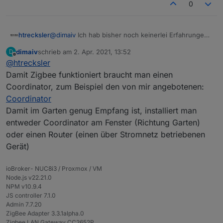
0
htrecksler
@
dimaiv
Ich hab bisher noch keinerlei Erfahrungen
mit ZigBee. Was benötigt man denn noch um die
dimaiv
schrieb am
2. Apr. 2021, 13:52
D
Sensoren über den ioBroker zu verwalten?
zuletzt editiert von
Offline
@
htrecksler
Und war da nicht ein Reichweitenproblem mit
ZigBee?
Damit Zigbee funktioniert braucht man einen
Aber genau von diesen Sensoren suche ich noch
Coordinator, zum Beispiel den von mir angebotenen:
welche. Ich habe den Sensor von Trübner im Rasen
Coordinator
eingegraben, aber für Beete und Kübel wären diese
Damit im Garten genug Empfang ist, installiert man
natürlich ideal (wenn die Reichweite stimmt)
entweder Coordinator am Fenster (Richtung Garten)
oder einen Router (einen über Stromnetz betriebenen
Gerät)
ioBroker- NUC8i3 / Proxmox / VM
Node.js v22.21.0
NPM v10.9.4
JS controller 7.1.0
Admin 7.7.20
ZigBee Adapter 3.3.1alpha.0
Zigbee LAN Gateway CC2652P