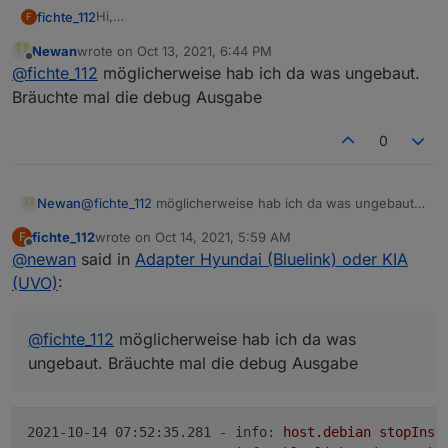
Hi,
fichte_112
F
seit dem letzten Update werden bei mir die
Newan
wrote on
Oct 13, 2021, 6:44 PM
Koordinaten der Ortung nicht mehr richtig
Hat noch jemand dieses Problem?
last edited by
Offline
@
fichte_112
möglicherweise hab ich da was ungebaut.
übertragen.
Bräuchte mal die debug Ausgabe
0
Newan
@
fichte_112
möglicherweise hab ich da was ungebaut.
Bräuchte mal die debug Ausgabe
fichte_112
wrote on
Oct 14, 2021, 5:59 AM
F
last edited by
Offline
@
newan
said in
Adapter Hyundai (Bluelink) oder KIA
(UVO)
:
@
fichte_112
möglicherweise hab ich da was
ungebaut. Bräuchte mal die debug Ausgabe
2021-10-14 07:52:35.281 - info:
host.debian
stopInst