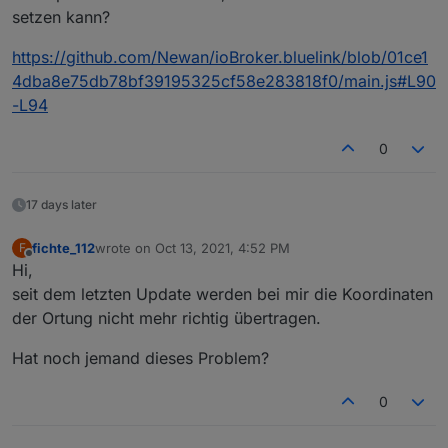
setzen kann?
https://github.com/Newan/ioBroker.bluelink/blob/01ce1
4dba8e75db78bf39195325cf58e283818f0/main.js#L90
-L94
0
17 days later
fichte_112
wrote on
Oct 13, 2021, 4:52 PM
F
last edited by
Offline
Hi,
seit dem letzten Update werden bei mir die Koordinaten
der Ortung nicht mehr richtig übertragen.
Hat noch jemand dieses Problem?
0