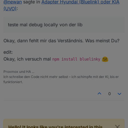
@
newan
sagte in
Adapter Hyundai (Bluelink) oder KIA
(UVO)
:
teste mal debug locally von der lib
Okay, dann fehlt mir das Verständnis. Was meinst Du?
edit:
Okay, ich versuch mal
npm install bluelinky
Proxmox und HA ...
Ich schreibe den Code nicht mehr selbst – ich schimpfe mit der KI, bis er
funktioniert.
0
Hello! It looks like you're interested in this