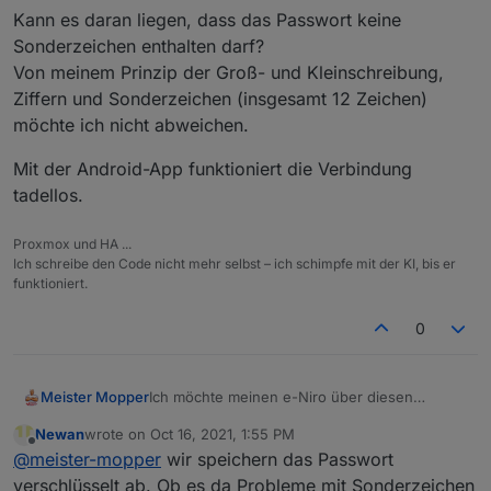
Kann es daran liegen, dass das Passwort keine
Sonderzeichen enthalten darf?
Von meinem Prinzip der Groß- und Kleinschreibung,
Ziffern und Sonderzeichen (insgesamt 12 Zeichen)
möchte ich nicht abweichen.
Mit der Android-App funktioniert die Verbindung
tadellos.
Proxmox und HA ...
Ich schreibe den Code nicht mehr selbst – ich schimpfe mit der KI, bis er
funktioniert.
0
Ich möchte meinen e-Niro über diesen
Meister Mopper
Adapter überwachen, bekomme aber keine
Newan
wrote on
Oct 16, 2021, 1:55 PM
Verbindung.
Im log steht:
last edited by
Offline
@
meister-mopper
wir speichern das Passwort
verschlüsselt ab. Ob es da Probleme mit Sonderzeichen