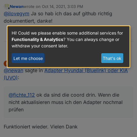
ich hab Issue wieder zu gemacht. :-)
Newan
wrote on
Oct 14, 2021, 3:03 PM
Vielen Dank! Super!
last edited by
Offline
@
ilovegym
Ja so hab ich das auf github richtig
dokumentiert, danke!
Hi! Could we please enable some additional services for
0
Functionality & Analytics
? You can always change or
withdraw your consent later.
Newan
@
fichte_112
ok da sind die coord drin. Wenn die nicht
Let me choose
That's ok
aktualisieren muss ich den Adapter nochmal prüfen
fichte_112
wrote on
Oct 14, 2021, 3:55 PM
F
last edited by
Offline
@
newan
sagte in
Adapter Hyundai (Bluelink) oder KIA
(UVO)
:
@
fichte_112
ok da sind die coord drin. Wenn die
nicht aktualisieren muss ich den Adapter nochmal
prüfen
Funktioniert wieder. Vielen Dank