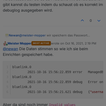
gibt kannst du testen indem du schaust ob es korrekt im
Ich bin sicher, dass ich die richtige VIN
debuglog ausgegeben wird.
eingefügt habe.
Kann es daran liegen, dass das Passwort
keine Sonderzeichen enthalten darf?
0
Von meinem Prinzip der Groß- und
Mit der Android-App funktioniert die
Kleinschreibung, Ziffern und Sonderzeichen
Verbindung tadellos.
(insgesamt 12 Zeichen) möchte ich nicht
Newan
@
meister-mopper
wir speichern das Passwort
abweichen.
verschlüsselt ab. Ob es da Probleme mit
Meister Mopper
wrote on
Oct 16, 2021, 2:19 PM
MOST ACTIVE
Sonderzeichen gibt kannst du testen indem du schaust
last edited by
Online
@
newan
Die Daten stimmen so wie ich sie beim
ob es korrekt im debuglog ausgegeben wird.
Einrichten gespeichert habe.
bluelink.0
	2021-10-16
bluelink.0
	2021-10-16 15:56:22.859	
bluelink.0
	2021-10-16 15:56:21.621	debug	{
"usernam
Aber da sind noch immer
Invalid values