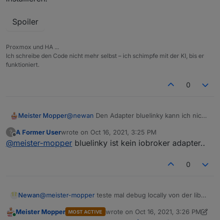
Spoiler
Proxmox und HA ...
Ich schreibe den Code nicht mehr selbst – ich schimpfe mit der KI, bis er
funktioniert.
0
@
newan
Den Adapter bluelinky kann ich nicht
Meister Mopper
installieren:
A Former User
wrote on
Oct 16, 2021, 3:25 PM
?
last edited by
Offline
@
meister-mopper
bluelinky ist kein iobroker adapter..
Spoiler
0
Newan
@
meister-mopper
teste mal debug locally von der lib
https://github.com/Hacksore/bluelinky
Meister Mopper
wrote on
Oct 16, 2021, 3:26 PM
MOST ACTIVE
last edited by Meister Mopper
Oct 16
Online