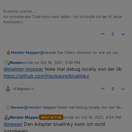
Proxmox und HA ...
Ich schreibe den Code nicht mehr selbst – ich schimpfe mit der KI, bis er
funktioniert.
0
@
newan
Die Daten stimmen so wie ich sie
Meister Mopper
beim Einrichten gespeichert habe.
Newan
wrote on
Oct 16, 2021, 3:00 PM
bluelink.0

last edited by
Offline
@
meister-mopper
teste mal debug locally von der lib
	2021-10-16 15:56:22.859	error	Manage
Aber da sind noch immer
Invalid values
bluelink.0

https://github.com/Hacksore/bluelinky
	2021-10-16 15:56:22.859	debug	Er
bluelink.0

4 Replies
0
Newan
@
meister-mopper
teste mal debug locally von der lib
https://github.com/Hacksore/bluelinky
Meister Mopper
wrote on
Oct 16, 2021, 3:24 PM
MOST ACTIVE
last edited by
Online
@
newan
Den Adapter bluelinky kann ich nicht
installieren: