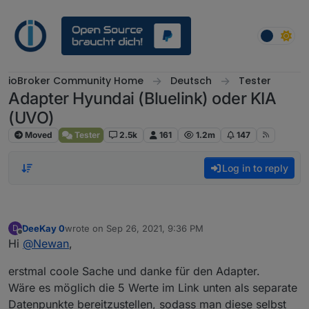
Skip to content
ioBroker Community Home
Deutsch
Tester
Adapter Hyundai (Bluelink) oder KIA
(UVO)
Moved
Tester
2.5k
161
1.2m
147
Log in to reply
DeeKay 0
wrote on
Sep 26, 2021, 9:36 PM
D
last edited by
Offline
Hi
@
Newan
,
erstmal coole Sache und danke für den Adapter.
Wäre es möglich die 5 Werte im Link unten als separate
Datenpunkte bereitzustellen, sodass man diese selbst