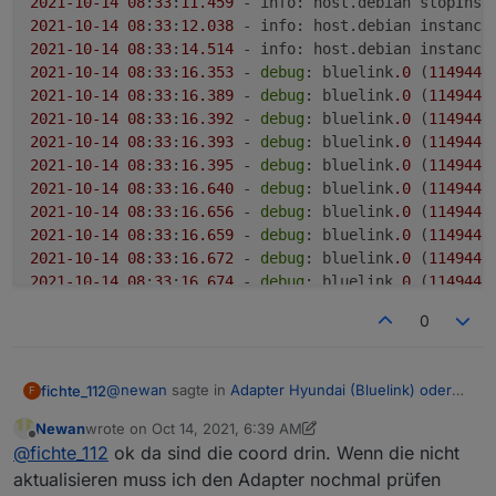
2021
-10
-14
08
:
33
:
11.459
 - info: host.debian stopInst
2021
-10
-14
08
:
33
:
12.038
 - info: host.debian instance
2021
-10
-14
08
:
33
:
14.514
 - info: host.debian instance
2021
-10
-14
08
:
33
:
16.353
 - 
debug
: bluelink
.0
 (
114944
)
2021
-10
-14
08
:
33
:
16.389
 - 
debug
: bluelink
.0
 (
114944
2021
-10
-14
08
:
33
:
16.392
 - 
debug
: bluelink
.0
 (
114944
)
2021
-10
-14
08
:
33
:
16.393
 - 
debug
: bluelink
.0
 (
114944
)
2021
-10
-14
08
:
33
:
16.395
 - 
debug
: bluelink
.0
 (
114944
2021
-10
-14
08
:
33
:
16.640
 - 
debug
: bluelink
.0
 (
114944
)
2021
-10
-14
08
:
33
:
16.656
 - 
debug
: bluelink
.0
 (
114944
2021
-10
-14
08
:
33
:
16.659
 - 
debug
: bluelink
.0
 (
114944
)
2021
-10
-14
08
:
33
:
16.672
 - 
debug
: bluelink
.0
 (
114944
)
2021
-10
-14
08
:
33
:
16.674
 - 
debug
: bluelink
.0
 (
114944
)
2021
-10
-14
08
:
33
:
16.687
 - 
debug
: bluelink
.0
 (
114944
)
0
2021
-10
-14
08
:
33
:
16.689
 - 
debug
: bluelink
.0
 (
114944
2021
-10
-14
08
:
33
:
17.015
 - info: bluelink
.0
 (
114944
) 
2021
-10
-14
08
:
33
:
17.125
 - 
debug
: bluelink
.0
 (
114944
)
@
newan
sagte in
Adapter Hyundai (Bluelink) oder
fichte_112
F
2021
-10
-14
08
:
33
:
17.155
 - info: bluelink
.0
 (
114944
KIA (UVO)
:
2021
-10
-14
08
:
33
:
17.157
 - 
debug
: bluelink
.0
 (
114944
Newan
wrote on
Oct 14, 2021, 6:39 AM
last edited by Newan
Oct 14, 2021, 8:40 AM
Offline
2021
-10
-14
08
:
33
:
17.157
 - 
debug
: bluelink
.0
 (
114944
)
@
fichte_112
das ist nur Info, stell mal auf debug
@
fichte_112
ok da sind die coord drin. Wenn die nicht
2021
-10
-14
08
:
33
:
21.091
 - info: bluelink
.0
 (
114944
um aber entferne deine Persönlichen Daten!
aktualisieren muss ich den Adapter nochmal prüfen
2021-10-14 08:33:11.423 - info: host.debian 
2021
-10
-14
08
:
33
:
21.130
 - info: bluelink
.0
 (
114944
) 