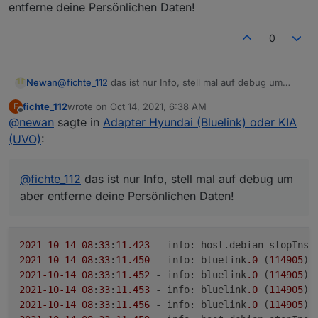
ungebaut. Bräuchte mal die debug Ausgabe
entferne deine Persönlichen Daten!
2021-10-14 07:52:35.281 - info: host.debian 
2021-10-14 07:52:35.298 - info: bluelink.0 (
0
2021-10-14 07:52:35.299 - info: bluelink.0 (
2021-10-14 07:52:35.300 - info: bluelink.0 (
2021-10-14 07:52:35.302 - info: bluelink.0 (
2021-10-14 07:52:35.321 - info: host.debian 
Newan
@
fichte_112
das ist nur Info, stell mal auf debug um
2021-10-14 07:52:35.874 - info: host.debian 
aber entferne deine Persönlichen Daten!
fichte_112
wrote on
Oct 14, 2021, 6:38 AM
F
2021-10-14 07:52:38.431 - info: host.debian 
last edited by
Offline
@
newan
sagte in
Adapter Hyundai (Bluelink) oder KIA
2021-10-14 07:52:41.087 - info: bluelink.0 (
2021-10-14 07:52:41.210 - info: bluelink.0 (
(UVO)
:
2021-10-14 07:52:46.311 - info: bluelink.0 (
2021-10-14 07:52:46.386 - info: bluelink.0 (
2021-10-14 07:53:03.714 - info: bluelink.0 (
@
fichte_112
das ist nur Info, stell mal auf debug um
aber entferne deine Persönlichen Daten!
2021
-10
-14
08
:
33
:
11.423
 - info: host.debian stopInst
2021
-10
-14
08
:
33
:
11.450
 - info: bluelink
.0
 (
114905
2021
-10
-14
08
:
33
:
11.452
 - info: bluelink
.0
 (
114905
2021
-10
-14
08
:
33
:
11.453
 - info: bluelink
.0
 (
114905
2021
-10
-14
08
:
33
:
11.456
 - info: bluelink
.0
 (
114905