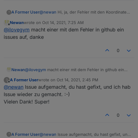
2021-10-14 08:33:17.157 - debug: bluelink.0 
2021-10-14 08:33:21.091 - info: bluelink.0 (
A Former User
@
newan
Hi, ja, der Fehler mit den Koordinaten
2021-10-14 08:33:21.130 - info: bluelink.0 (
?
ist bei mir auch vorhanden. Gerade getestet. (
2021-10-14 08:33:32.424 - info: bluelink.0 (
Newan
wrote on
Oct 14, 2021, 7:25 AM
Hyundai ).
2021-10-14 08:33:32.425 - debug: bluelink.0 
last edited by
Offline
@
ilovegym
macht einer mit dem Fehler in github ein
2021-10-14 08:33:32.505 - debug: bluelink.0 
issues auf, danke
0
Newan
@
ilovegym
macht einer mit dem Fehler in github ein
issues auf, danke
A Former User
wrote on
Oct 14, 2021, 2:45 PM
?
last edited by
Offline
@
newan
Issue aufgemacht, du hast gefixt, und ich hab
Issue wieder zu gemacht. :-)
Vielen Dank! Super!
0
A Former User
@
newan
Issue aufgemacht, du hast gefixt, und
?