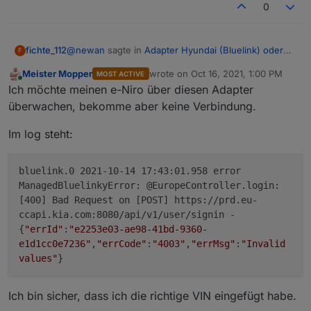
0
@
newan
sagte in
Adapter Hyundai (Bluelink) oder
fichte_112
F
KIA (UVO)
:
Meister Mopper
wrote on
Oct 16, 2021, 1:00 PM
MOST ACTIVE
last edited by
Online
@
fichte_112
ok da sind die coord drin. Wenn die
Ich möchte meinen e-Niro über diesen Adapter
nicht aktualisieren muss ich den Adapter
überwachen, bekomme aber keine Verbindung.
Funktioniert wieder. Vielen Dank
nochmal prüfen
Im log steht:
bluelink.0 2021-10-14 17:43:01.958 error
ManagedBluelinkyError: @EuropeController.login:
[400] Bad Request on [POST] https://prd.eu-
ccapi.kia.com:8080/api/v1/user/signin -
{
"errId"
:
"e2253e03-ae98-41bd-9360-
e1d1cc0e7236"
,
"errCode"
:
"4003"
,
"errMsg"
:
"Invalid
values"
}
Ich bin sicher, dass ich die richtige VIN eingefügt habe.