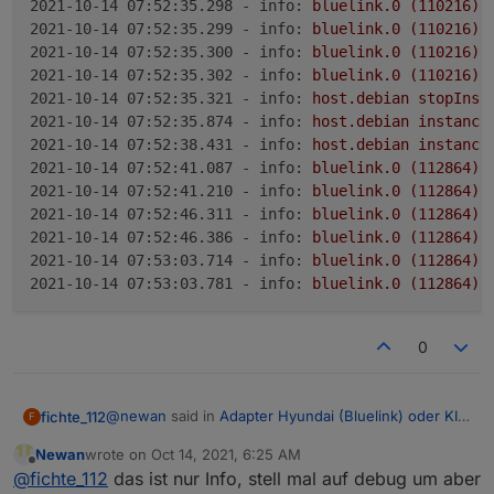
2021-10-14 07:52:35.298 - info:
bluelink.0
(110216)
2021-10-14 07:52:35.299 - info:
bluelink.0
(110216)
2021-10-14 07:52:35.300 - info:
bluelink.0
(110216)
2021-10-14 07:52:35.302 - info:
bluelink.0
(110216)
2021-10-14 07:52:35.321 - info:
host.debian
stopInst
2021-10-14 07:52:35.874 - info:
host.debian
instance
2021-10-14 07:52:38.431 - info:
host.debian
instance
2021-10-14 07:52:41.087 - info:
bluelink.0
(112864)
2021-10-14 07:52:41.210 - info:
bluelink.0
(112864)
2021-10-14 07:52:46.311 - info:
bluelink.0
(112864)
2021-10-14 07:52:46.386 - info:
bluelink.0
(112864)
2021-10-14 07:53:03.714 - info:
bluelink.0
(112864)
2021-10-14 07:53:03.781 - info:
bluelink.0
(112864)
0
@
newan
said in
Adapter Hyundai (Bluelink) oder KIA
fichte_112
F
(UVO)
:
Newan
wrote on
Oct 14, 2021, 6:25 AM
last edited by
Offline
@
fichte_112
möglicherweise hab ich da was
@
fichte_112
das ist nur Info, stell mal auf debug um aber