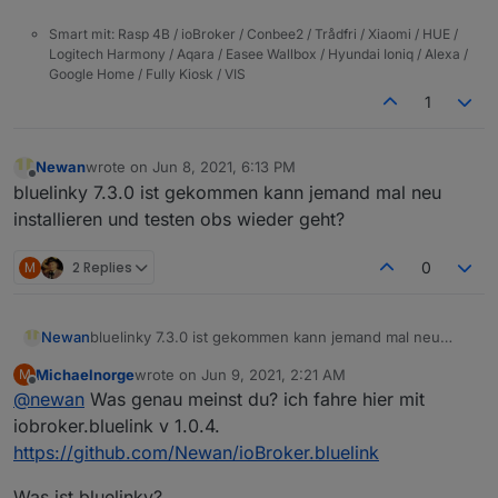
Smart mit: Rasp 4B / ioBroker / Conbee2 / Trådfri / Xiaomi / HUE /
Logitech Harmony / Aqara / Easee Wallbox / Hyundai Ioniq / Alexa /
Google Home / Fully Kiosk / VIS
1
Newan
wrote on
Jun 8, 2021, 6:13 PM
last edited by
Offline
bluelinky 7.3.0 ist gekommen kann jemand mal neu
installieren und testen obs wieder geht?
M
2 Replies
0
Newan
bluelinky 7.3.0 ist gekommen kann jemand mal neu
installieren und testen obs wieder geht?
Michaelnorge
wrote on
Jun 9, 2021, 2:21 AM
M
last edited by
Offline
@
newan
Was genau meinst du? ich fahre hier mit
iobroker.bluelink v 1.0.4.
https://github.com/Newan/ioBroker.bluelink
Was ist bluelinky?