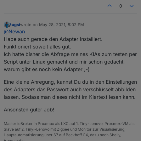
0
tugsi
wrote on
May 28, 2021, 8:02 PM
last edited by
Offline
@
Newan
Habe auch gerade den Adapter installiert.
Funktioniert soweit alles gut.
Ich hatte bisher die Abfrage meines KIAs zum testen per
Script unter Linux gemacht und mir schon gedacht,
warum gibt es noch kein Adapter ;-)
Eine kleine Anregung, kannst Du du in den Einstellungen
des Adapters das Passwort auch verschlüsselt abbilden
lassen. Sodass man dieses nicht im Klartext lesen kann.
Ansonsten guter Job!
Master ioBroker in Proxmox als LXC auf 1. Tiny-Lenovo, Proxmox-VM als
Slave auf 2. Tinyi-Lenovo mit Zigbee und Monitor zur Visualisierung,
Hauptautomatisierung über S7 auf Beckhoff CX, dazu noch Shelly,
Homematic...