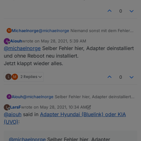
0
Michaelnorge
@
michaelnorge
Niemand sonst mit dem Fehler?
M
Der Adapter läuft bei Euch?
Aiouh
wrote on
May 28, 2021, 5:39 AM
A
last edited by
Offline
@
michaelnorge
Selber Fehler hier, Adapter deinstalliert
und ohne Reboot neu installiert.
Jetzt klappt wieder alles.
L
M
2 Replies
0
Aiouh
@
michaelnorge
Selber Fehler hier, Adapter deinstalliert
A
und ohne Reboot neu installiert.
LarsF
wrote on
May 28, 2021, 10:34 AM
L
Jetzt klappt wieder alles.
last edited by LarsF
May 28, 2021, 12:35 PM
Offline
@
aiouh
said in
Adapter Hyundai (Bluelink) oder KIA
(UVO)
:
@
michaelnorge
Selber Fehler hier, Adapter