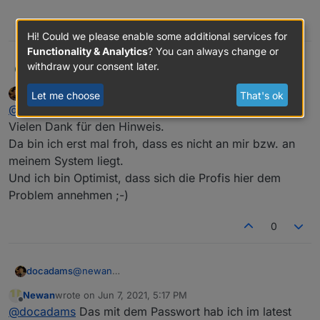
0
Hi! Could we please enable some additional services for
Functionality & Analytics
? You can always change or
withdraw your consent later.
@
docadams
Nein, ja.
ftd
F
docadams
wrote on
Jun 7, 2021, 5:04 PM
Let me choose
That's ok
Ich nutze den Adapter nicht. Ich nutze das Script von
last edited by
Offline
@
ftd
openWB.
Vielen Dank für den Hinweis.
Der Kollege im openWB Forum hat am 04.06. die
Serveränderung bei KIA festgestellt.
Da bin ich erst mal froh, dass es nicht an mir bzw. an
https://openwb.de/forum/viewtopic.php?
meinem System liegt.
f=12&t=3137&start=20
Just an dem Tag habe ich nämlich
Und ich bin Optimist, dass sich die Profis hier dem
auch keine SoC Daten mehr über das openWB Script
bekommen. Nach dem Fix im Script (ich denke, es waren
Problem annehmen ;-)
die Timestamps) ging es Abends wieder.
0
@
newan
docadams
Das Passwort steht tatsächlich auf der
Newan
wrote on
Jun 7, 2021, 5:17 PM
Konfigurationsseite im Klartext. Auch wenn man die
Aber eigentlich bin ich wegen was Anderem hier.
last edited by
Offline
@
docadams
Das mit dem Passwort hab ich im latest
Seite schließt und wieder öffnet.
Funktioniert das Modul bei euch noch?