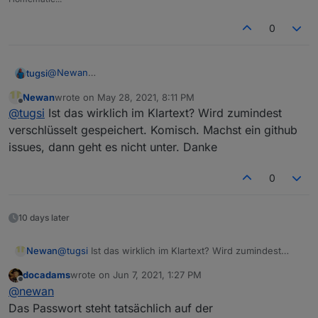
0
@
Newan
tugsi
Habe auch gerade den Adapter installiert.
Newan
wrote on
May 28, 2021, 8:11 PM
Funktioniert soweit alles gut.
Eine kleine Anregung, kannst Du du in den Einstellungen
last edited by
Offline
@
tugsi
Ist das wirklich im Klartext? Wird zumindest
Ich hatte bisher die Abfrage meines KIAs zum testen per
des Adapters das Passwort auch verschlüsselt abbilden
Script unter Linux gemacht und mir schon gedacht,
lassen. Sodass man dieses nicht im Klartext lesen kann.
Ansonsten guter Job!
verschlüsselt gespeichert. Komisch. Machst ein github
warum gibt es noch kein Adapter ;-)
issues, dann geht es nicht unter. Danke
0
10 days later
Newan
@
tugsi
Ist das wirklich im Klartext? Wird zumindest
verschlüsselt gespeichert. Komisch. Machst ein github
docadams
wrote on
Jun 7, 2021, 1:27 PM
issues, dann geht es nicht unter. Danke
last edited by
Offline
@
newan
Das Passwort steht tatsächlich auf der