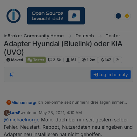
Skip to content
ioBroker Community Home
Deutsch
Tester
Adapter Hyundai (Bluelink) oder KIA
(UVO)
Moved
Tester
2.5k
161
1.2m
147
Log in to reply
Ich bekomme seit nunmehr drei Tagen immer
Michaelnorge
M
wieder diese Fehlermeldung:
LarsF
wrote on
May 28, 2021, 4:10 AM
L
last edited by
Offline
@
michaelnorge
Moin, doch bei mir seit gestern selber
Der Adapter gibt keine Daten mehr aus.
Fehler. Neustart, Reboot, Nutzerdaten neu eingeben und
Neustart/Boot hat nichts gebracht.
Adapter neu installieren hat nicht geholfen.
Noch jemand mit diesem Problem?