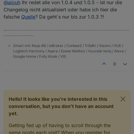
@
aiouh
Ihr redet alle von 1.0.4 und 1.0.5 - ist nur die
Changelog nicht aktualisiert oder habe ich hier die
falsche
Quelle
? Da geht´s nur bis zur 1.0.3 ?!
–---------------------------------------------------------------------
-----------------
Smart mit: Rasp 4B / ioBroker / Conbee2 / Trådfri / Xiaomi / HUE /
Logitech Harmony / Aqara / Easee Wallbox / Hyundai Ioniq / Alexa /
Google Home / Fully Kiosk / VIS
0
Hello! It looks like you're interested in this
conversation, but you don't have an account
yet.
Getting fed up of having to scroll through the
same posts each visit? When you register for