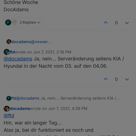
Schöne Woche
DocAdams
F
2 Replies
0
@
newan
docadams
Das Passwort steht tatsächlich auf der
ftd
wrote on
Jun 7, 2021, 2:16 PM
F
Konfigurationsseite im Klartext. Auch wenn man die
Aber eigentlich bin ich wegen was Anderem hier.
last edited by
Offline
@
docadams
Ja, nein... Serveränderung seitens KIA /
Seite schließt und wieder öffnet.
Funktioniert das Modul bei euch noch?
Was als Punkte dargestellt wird ist die PIN, die man
Seit dem 3.6.20 werden die Daten nicht mehr
Error

Hyundai in der Nacht vom 03. auf den 04.06.
braucht, wenn man mit der Handy-App etwas
aktualisiert.
Obwohl ich bei meinen Zugangsdaten nichts
machen will.
Im Log steht:
0
verändert habe und die Handy-App weiterhin
funktioniert...
Schöne Woche
DocAdams
ftd
@
docadams
Ja, nein... Serveränderung seitens KIA /
F
Hyundai in der Nacht vom 03. auf den 04.06.
docadams
wrote on
Jun 7, 2021, 4:39 PM
last edited by
Offline
@
ftd
Hm, war ein langer Tag...
Also ja, bei dir funktioniert es noch und