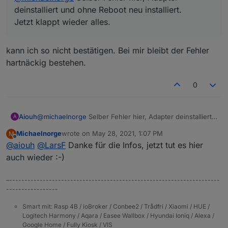
deinstalliert und ohne Reboot neu installiert.
Jetzt klappt wieder alles.
kann ich so nicht bestätigen. Bei mir bleibt der Fehler
hartnäckig bestehen.
0
Aiouh
@
michaelnorge
Selber Fehler hier, Adapter deinstalliert
A
und ohne Reboot neu installiert.
Michaelnorge
wrote on
May 28, 2021, 1:07 PM
M
Jetzt klappt wieder alles.
last edited by
Offline
@
aiouh
@
LarsF
Danke für die Infos, jetzt tut es hier
auch wieder :-)
–---------------------------------------------------------------------
-----------------
Smart mit: Rasp 4B / ioBroker / Conbee2 / Trådfri / Xiaomi / HUE /
Logitech Harmony / Aqara / Easee Wallbox / Hyundai Ioniq / Alexa /
Google Home / Fully Kiosk / VIS