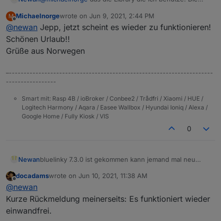
wird beim Neuinstallation aktualisiert.
Michaelnorge
wrote on
Jun 9, 2021, 2:44 PM
M
Bin im Familienurlaub kann erst in 2 Wochen testen;)
last edited by
Offline
@
newan
Jepp, jetzt scheint es wieder zu funktionieren!
Schönen Urlaub!!
Grüße aus Norwegen
–---------------------------------------------------------------------
-----------------
Smart mit: Rasp 4B / ioBroker / Conbee2 / Trådfri / Xiaomi / HUE /
Logitech Harmony / Aqara / Easee Wallbox / Hyundai Ioniq / Alexa /
Google Home / Fully Kiosk / VIS
0
Newan
bluelinky 7.3.0 ist gekommen kann jemand mal neu
installieren und testen obs wieder geht?
docadams
wrote on
Jun 10, 2021, 11:38 AM
last edited by
Offline
@
newan
Kurze Rückmeldung meinerseits: Es funktioniert wieder
einwandfrei.