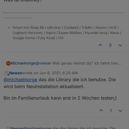
–---------------------------------------------------------------------
-----------------
Smart mit: Rasp 4B / ioBroker / Conbee2 / Trådfri / Xiaomi / HUE /
Logitech Harmony / Aqara / Easee Wallbox / Hyundai Ioniq / Alexa /
Google Home / Fully Kiosk / VIS
0
@
newan
Was genau meinst du? ich fahre hier
Michaelnorge
M
mit iobroker.bluelink v 1.0.4.
Newan
wrote on
Jun 9, 2021, 6:20 AM
https://github.com/Newan/ioBroker.bluelink
Was ist bluelinky?
last edited by
Offline
@
michaelnorge
das die Library die ich benutze. Die
wird beim Neuinstallation aktualisiert.
Bin im Familienurlaub kann erst in 2 Wochen testen;)
1
@
michaelnorge
das die Library die ich benutze. Die
Newan