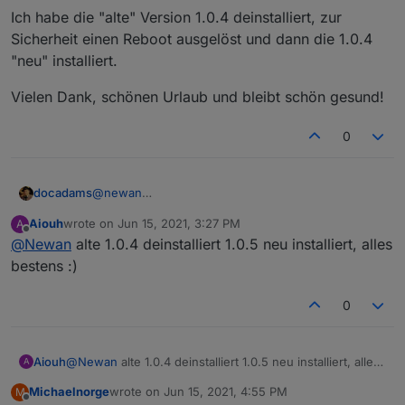
Ich habe die "alte" Version 1.0.4 deinstalliert, zur
Sicherheit einen Reboot ausgelöst und dann die 1.0.4
"neu" installiert.
Vielen Dank, schönen Urlaub und bleibt schön gesund!
0
@
newan
docadams
Kurze Rückmeldung meinerseits: Es funktioniert
Aiouh
wrote on
Jun 15, 2021, 3:27 PM
A
wieder einwandfrei.
Ich habe die "alte" Version 1.0.4 deinstalliert, zur
last edited by
Offline
@
Newan
alte 1.0.4 deinstalliert 1.0.5 neu installiert, alles
Sicherheit einen Reboot ausgelöst und dann die
1.0.4 "neu" installiert.
Vielen Dank, schönen Urlaub und bleibt schön
bestens :)
gesund!
0
Aiouh
@
Newan
alte 1.0.4 deinstalliert 1.0.5 neu installiert, alles
A
bestens :)
Michaelnorge
wrote on
Jun 15, 2021, 4:55 PM
M
last edited by
Offline