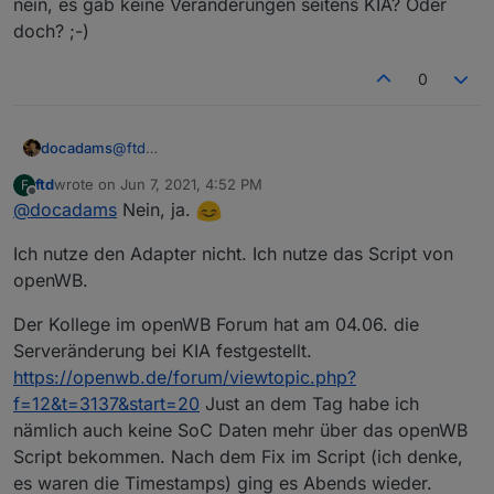
nein, es gab keine Veränderungen seitens KIA? Oder
doch? ;-)
0
docadams
@
ftd
Hm, war ein langer Tag...
ftd
wrote on
Jun 7, 2021, 4:52 PM
F
Also ja, bei dir funktioniert es noch und
last edited by
Offline
@
docadams
Nein, ja.
nein, es gab keine Veränderungen seitens KIA?
Oder doch? ;-)
Ich nutze den Adapter nicht. Ich nutze das Script von
openWB.
Der Kollege im openWB Forum hat am 04.06. die
Serveränderung bei KIA festgestellt.
https://openwb.de/forum/viewtopic.php?
f=12&t=3137&start=20
Just an dem Tag habe ich
nämlich auch keine SoC Daten mehr über das openWB
Script bekommen. Nach dem Fix im Script (ich denke,
es waren die Timestamps) ging es Abends wieder.