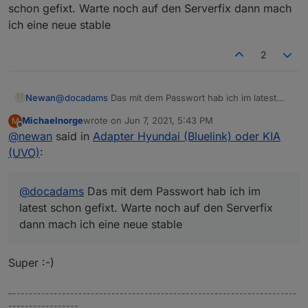
Was als Punkte dargestellt wird ist die PIN, die man
Seit dem 3.6.20 werden die Daten nicht mehr
Error

schon gefixt. Warte noch auf den Serverfix dann mach
braucht, wenn man mit der Handy-App etwas
aktualisiert.
ich eine neue stable
Obwohl ich bei meinen Zugangsdaten nichts
machen will.
Im Log steht:
verändert habe und die Handy-App weiterhin
2
funktioniert...
Schöne Woche
DocAdams
Newan
@
docadams
Das mit dem Passwort hab ich im latest
schon gefixt. Warte noch auf den Serverfix dann mach
Michaelnorge
wrote on
Jun 7, 2021, 5:43 PM
M
ich eine neue stable
last edited by
Offline
@
newan
said in
Adapter Hyundai (Bluelink) oder KIA
(UVO)
:
@
docadams
Das mit dem Passwort hab ich im
latest schon gefixt. Warte noch auf den Serverfix
dann mach ich eine neue stable
Super :-)
–---------------------------------------------------------------------
-----------------