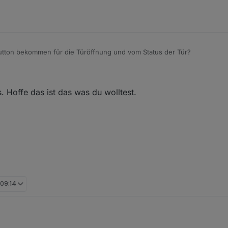
utton bekommen für die Türöffnung und vom Status der Tür?
. Hoffe das ist das was du wolltest.
 09:14
ch aus dem Internet per Google Suche und dann mit Gimp nachbearbeite