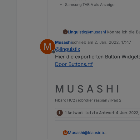
Samsung TAB A als Anzeige
Linguistix
@
musashi
könnte ich die B
L
Musashi
schrieb am
2. Jan. 2022, 17:47
M
zuletzt editiert von
@
linguistix
Offline
Hier die exportierten Button Widgets
Door Buttons.rtf
M U S A S H I
Fibaro HC2 / iobroker raspian / iPad 2
L
1 Antwort
Letzte Antwort
4. Jan. 2022,
@
klausiob
Musashi
M
Den Weissen habe ich einfa