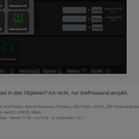
ad in den Objekten? Ich nicht, nur tirePressureLampAll.
, FireTVstick, Xiaomi Sensoren, Fritzbox, DECT200, HS100, ZBT-ExtendedColor 
 switch, IONIQ5, tibber
xie - admin 7.7.19 - vis 1.5.6 - js-controller: 7.0.7