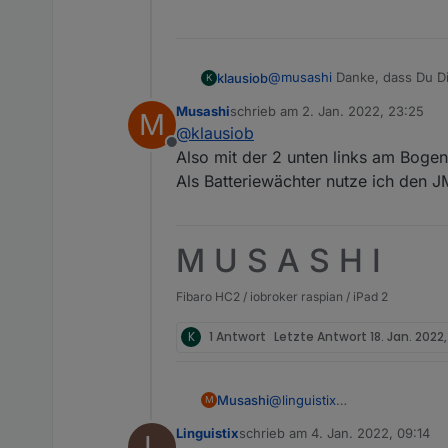
@
musashi
Danke, dass Du Dir
klausiob
K
Deinen aus so einem 369°-Bi
Musashi
schrieb am
2. Jan. 2022, 23:25
M
zu 1: Ja ich meine den Bogen.
Wollte nur wissen, ob Du noc
zuletzt editiert von
@
klausiob
so aber aus :
Bei mir war der Wert a
Offline
Also mit der 2 unten links am Bog
jetzt funktioniert es s
Ich logge die Daten auc
Als Batteriewächter nutze ich den JM
Nein eine solche Icon 
hängt.. darüber bedien
zu 2: Server? Alle anderen W
M U S A S H I
hast Du da für ein Teil?
Fibaro HC2 / iobroker raspian / iPad 2
K
1 Antwort
Letzte Antwort
18. Jan. 2022
Musashi
@
linguistix
M
Hier die exportierten Button
Linguistix
schrieb am
4. Jan. 2022, 09:14
L
Door Buttons.rtf
zuletzt editiert von