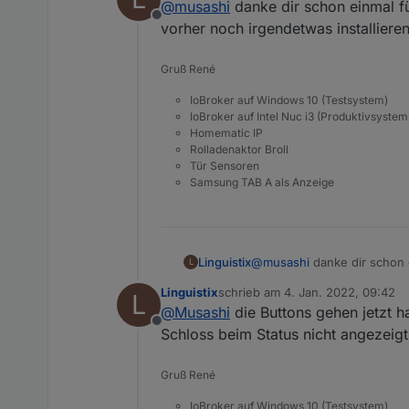
@
musashi
danke dir schon einmal für
Offline
vorher noch irgendetwas installiere
Gruß René
IoBroker auf Windows 10 (Testsystem)
IoBroker auf Intel Nuc i3 (Produktivsystem
Homematic IP
Rolladenaktor Broll
Tür Sensoren
Samsung TAB A als Anzeige
Linguistix
@
musashi
danke dir schon e
L
noch irgendetwas installier
Linguistix
schrieb am
4. Jan. 2022, 09:42
L
zuletzt editiert von
@
Musashi
die Buttons gehen jetzt h
Offline
Schloss beim Status nicht angezeigt
Gruß René
IoBroker auf Windows 10 (Testsystem)