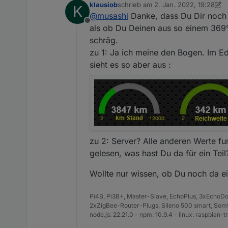
klausiob
schrieb am
2. Jan. 2022, 19:28
K
Bei mir wird er in der Vis au
Zu deinen Fragen:
zuletzt editiert von klausiob
1. Feb
@
musashi
Danke, dass Du Dir noch s
Offline
Meinst du beim Bogen de
als ob Du Deinen aus so einem 369°
schräg.
zu 1: Ja ich meine den Bogen. Im Edi
sieht es so aber aus :
zu 2: Server? Alle anderen Werte fu
gelesen, was hast Du da für ein Teil
Wollte nur wissen, ob Du noch da ei
Pi4B, Pi3B+, Master-Slave, EchoPlus, 3xEchoDot
2xZigBee-Router-Plugs, Sileno 500 smart, Somfy
node.js: 22.21.0 - npm: 10.9.4 - linux: raspbian-tri