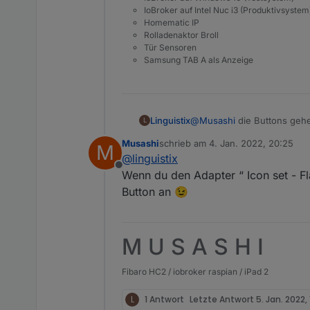
IoBroker auf Intel Nuc i3 (Produktivsystem
Homematic IP
Rolladenaktor Broll
Tür Sensoren
Samsung TAB A als Anzeige
Linguistix
@
Musashi
die Buttons gehen
L
beim Status nicht angezeigt
Musashi
schrieb am
4. Jan. 2022, 20:25
M
zuletzt editiert von
@
linguistix
Offline
Wenn du den Adapter “ Icon set - Fla
Button an 😉
M U S A S H I
Fibaro HC2 / iobroker raspian / iPad 2
L
1 Antwort
Letzte Antwort
5. Jan. 2022,