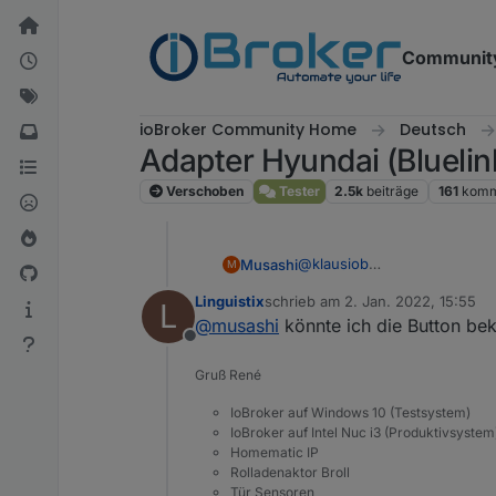
Weiter zum Inhalt
Communit
ioBroker Community Home
Deutsch
Adapter Hyundai (Bluelin
Verschoben
Tester
2.5k
beiträge
161
komm
@
klausiob
Musashi
M
Noch nicht, die kommen aber 
Linguistix
schrieb am
2. Jan. 2022, 15:55
L
rot. Beim Reifenluftdruck z.
Soll dann mal so aussehen:
zuletzt editiert von
@
musashi
könnte ich die Button be
diese plane ich an dann auc
Offline
Gruß René
IoBroker auf Windows 10 (Testsystem)
IoBroker auf Intel Nuc i3 (Produktivsystem
Homematic IP
Rolladenaktor Broll
Tür Sensoren