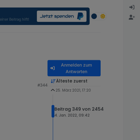
Anmelden zum
Antworten
nung vor wird das Icon
Älteste zuerst
#344
 der Leuchtmittel, für
25. März 2021, 17:20
Beitrag 349 von 2454
4. Jan. 2022, 09:42