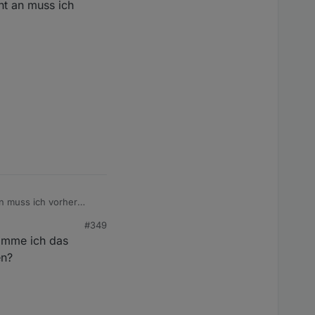
cht an muss ich
an muss ich vorher
#349
komme ich das
en?