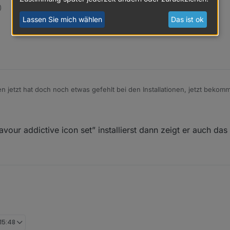
)
Lassen Sie mich wählen
Das ist ok
 jetzt hat doch noch etwas gefehlt bei den Installationen, jetzt bekom
 hier fehlt mir das Bild dazu kannst du mir das noch schicken?
vour addictive icon set” installierst dann zeigt er auch da
 15:48