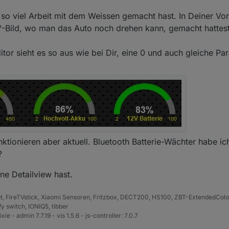
ch korrekt dargestellt mit transparentem Hintergrund:
. 2022, 20:29
o viel Arbeit mit dem Weissen gemacht hast. In Deiner Vor
r die Reichweite anzeigen soll, da wo eigentlich eine "Null" stehen sol
-Bild, wo man das Auto noch drehen kann, gemacht hattest
tor sieht es so aus wie bei Dir, eine 0 und auch gleiche Par
.
nktionieren aber aktuell. Bluetooth Batterie-Wächter habe i
?
ne Detailview hast.
, FireTVstick, Xiaomi Sensoren, Fritzbox, DECT200, HS100, ZBT-ExtendedColor 
 switch, IONIQ5, tibber
xie - admin 7.7.19 - vis 1.5.6 - js-controller: 7.0.7