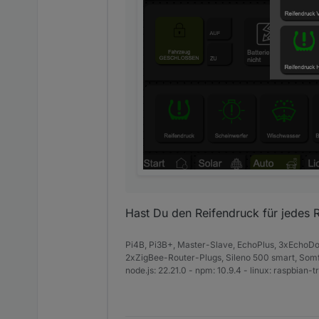
Hast Du den Reifendruck für jedes R
Pi4B, Pi3B+, Master-Slave, EchoPlus, 3xEchoDot
2xZigBee-Router-Plugs, Sileno 500 smart, Somfy
node.js: 22.21.0 - npm: 10.9.4 - linux: raspbian-tri