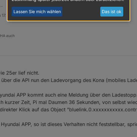
25 weiterhin (KIA Niro EV3) völlig problemlos.
Lassen Sie mich wählen
Das ist ok
m
17. Feb. 2026, 05:52
tiert von
 HA auch
ie 25er lief nicht.
e über die API nun den Ladevorgang des Kona (mobiles Lad
 Hyundai APP kommt auch eine Meldung über den Ladestopp
h kurzer Zeit, Pi mal Daumen 36 Sekunden, von selbst wied
 direkter Klick auf das Object "bluelink.0.xxxxxxxxxxx.cont
yundai APP, so ist dieses Verhalten nicht feststellbar, spri