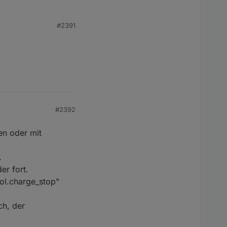
#2391
#2392
en oder mit
.
er fort.
rol.charge_stop"
ch, der