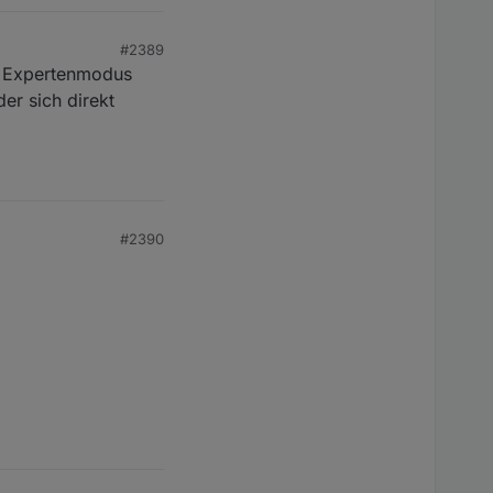
#2389
m Expertenmodus
er sich direkt
#2390