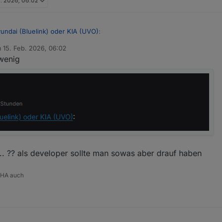
b. 2026, 06:02
undai (Bluelink) oder KIA (UVO)
:
m
15. Feb. 2026, 06:02
tiert von
 wenig
r!
est angeboten oder hast du GitHub genommen?
s... ?? als developer sollte man sowas aber drauf haben
 HA auch