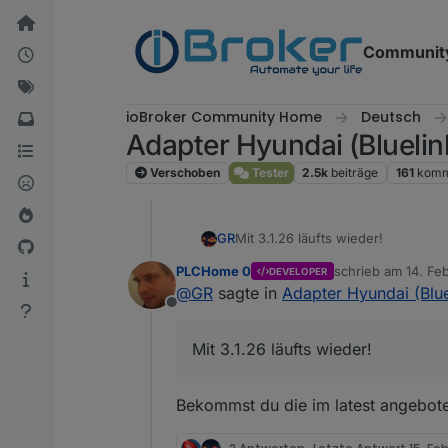
Weiter zum Inhalt
Communit
ioBroker Community Home
Deutsch
Adapter Hyundai (Bluelin
Verschoben
Tester
2.5k
beiträge
161
komm
GR
Mit 3.1.26 läufts wieder!
PLCHome 0
schrieb am
14. Fe
DEVELOPER
zuletzt editiert von
@
GR
sagte in
Adapter Hyundai (Blue
Offline
Mit 3.1.26 läufts wieder!
Bekommst du die im latest angebo