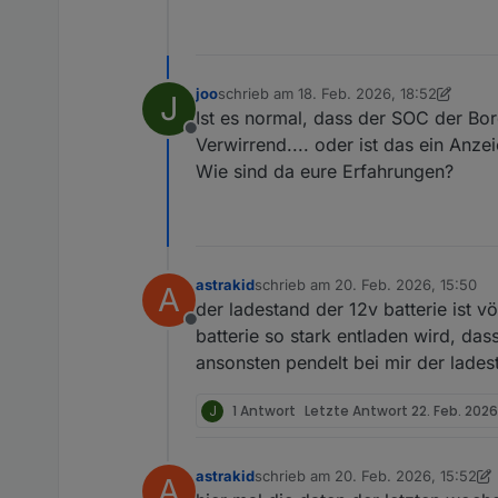
joo
schrieb am
18. Feb. 2026, 18:52
J
zuletzt editiert von joo
Ist es normal, dass der SOC der Bor
Offline
Verwirrend.... oder ist das ein Anz
Wie sind da eure Erfahrungen?
astrakid
schrieb am
20. Feb. 2026, 15:50
A
zuletzt editiert von
der ladestand der 12v batterie ist 
Offline
batterie so stark entladen wird, das
ansonsten pendelt bei mir der lade
J
1 Antwort
Letzte Antwort
22. Feb. 2026
astrakid
schrieb am
20. Feb. 2026, 15:52
A
zuletzt editiert von astrakid