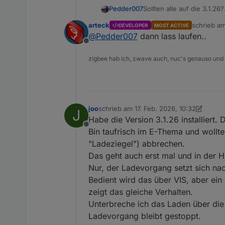
Pedder007
Sollten alle auf die 3.1.26?
Weil bei mir läuft die 3.1.
arteck
schrieb a
DEVELOPER
MOST ACTIVE
zuletzt edi
@
Pedder007
dann lass laufen..
Offline
zigbee hab ich, zwave auch, nuc's genauso und
joo
schrieb am
17. Feb. 2026, 10:32
J
zuletzt editiert von joo
Habe die Version 3.1.26 installiert. D
Offline
Bin taufrisch im E-Thema und wollt
"Ladeziegel") abbrechen.
Das geht auch erst mal und in der
Nur, der Ladevorgang setzt sich nac
Bedient wird das über VIS, aber ein
zeigt das gleiche Verhalten.
Unterbreche ich das Laden über die H
Ladevorgang bleibt gestoppt.