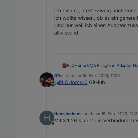
Ich bin im „latest“-Zweig auch vo
Ich wollte wissen, ob es ein generel
Und nur weil ich einen Adapter zus
allwissend.
@
GR
sagte in
Adapter Hy
PLCHome 0
GR
schrieb am
15. Feb. 2026, 11:08
zuletzt editiert von
@
PLCHome-0
GitHub
Mit 3.1.26 läufts wiede
Online
Bekommst du die im lat
HansJochen
schrieb am
15. Feb. 2026, 13:3
H
zuletzt editiert von
Mit 3.1.26 klappt die Verbindung be
Offline