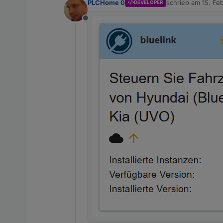
PLCHome 0
schrieb am
15. Fe
DEVELOPER
zuletzt editiert von
Offline