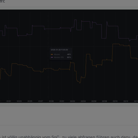
en:
e ist völlig unabhängig vom SoC. zu viele abfragen führen auch dazu, das