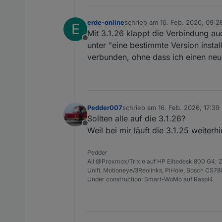
erde-online
schrieb am
16. Feb. 2026, 09:2
E
zuletzt editiert von
Mit 3.1.26 klappt die Verbindung a
Offline
unter "eine bestimmte Version insta
verbunden, ohne dass ich einen neu
Pedder007
schrieb am
16. Feb. 2026, 17:39
zuletzt editiert von
Sollten alle auf die 3.1.26?
Offline
Weil bei mir läuft die 3.1.25 weiterh
Pedder
All @Proxmox/Trixie auf HP Elitedesk 800 G4; Z
Unifi, Motioneye/3Reolinks, PiHole, Bosch CS
Under construction: Smart-WoMo auf Raspi4