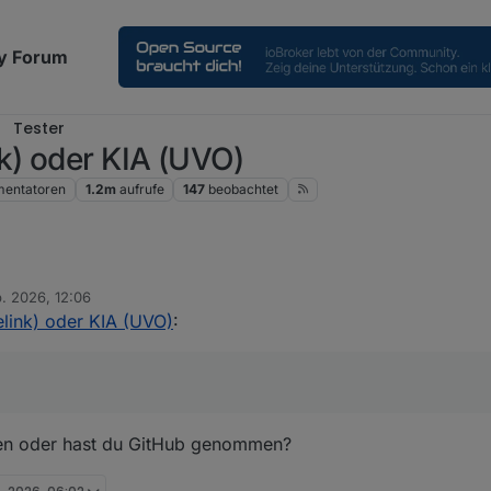
y Forum
Tester
k) oder KIA (UVO)
entatoren
1.2m
aufrufe
147
beobachtet
b. 2026, 12:06
link) oder KIA (UVO)
:
ten oder hast du GitHub genommen?