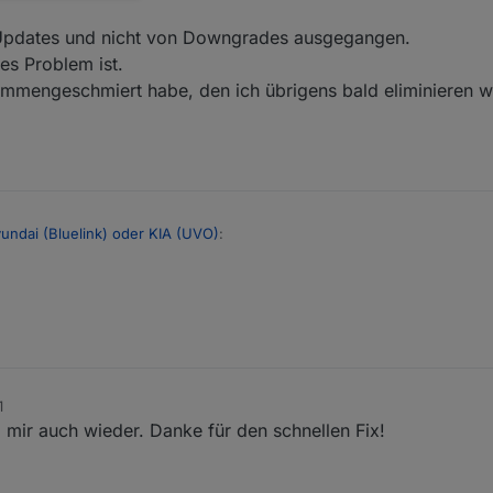
n Updates und nicht von Downgrades ausgegangen.
les Problem ist.
ammengeschmiert habe, den ich übrigens bald eliminieren we
undai (Bluelink) oder KIA (UVO)
:
r!
est angeboten oder hast du GitHub genommen?
1
i mir auch wieder. Danke für den schnellen Fix!