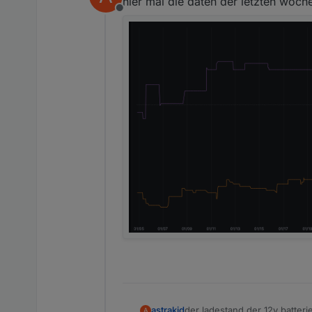
hier mal die daten der letzten woch
Offline
astrakid
der ladestand der 12v batteri
A