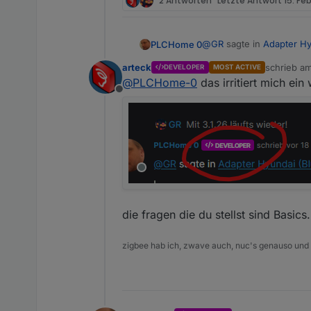
2 Antworten
Letzte Antwort
15. Fe
@
GR
sagte in
Adapter Hy
PLCHome 0
arteck
schrieb a
DEVELOPER
MOST ACTIVE
zuletzt edi
@
PLCHome-0
das irritiert mich ein
Mit 3.1.26 läufts wiede
Offline
Bekommst du die im lat
die fragen die du stellst sind Basic
zigbee hab ich, zwave auch, nuc's genauso und