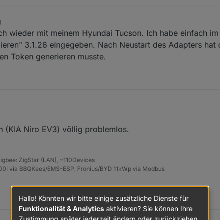
8
uch wieder mit meinem Hyundai Tucson. Ich habe einfach i
llieren" 3.1.26 eingegeben. Nach Neustart des Adapters hat d
en Token generieren musste.
in (KIA Niro EV3) völlig problemlos.
igbee: ZigStar (LAN), ~110Devices
7800i via BBQKees/EMS-ESP, Fronius/BYD 11kWp via Modbus
Hallo! Könnten wir bitte einige zusätzliche Dienste für
Funktionalität & Analytics
aktivieren? Sie können Ihre
Zustimmung später jederzeit ändern oder zurückziehen.