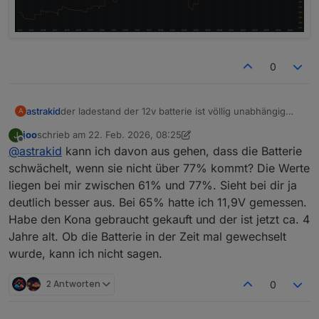
0
astrakid
der ladestand der 12v batterie ist völlig unabhängig
A
vom SoC. zu viele abfragen führen auch dazu, dass
joo
schrieb am
22. Feb. 2026, 08:25
J
die 12v batterie so stark entladen wird, dass das auto
zuletzt editiert von joo
Offline
@
astrakid
kann ich davon aus gehen, dass die Batterie
nicht mehr anspringt.
ansonsten pendelt bei mir der ladestand der 12v
schwächelt, wenn sie nicht über 77% kommt? Die Werte
zwischen 70 und 95%.
liegen bei mir zwischen 61% und 77%. Sieht bei dir ja
deutlich besser aus. Bei 65% hatte ich 11,9V gemessen.
Habe den Kona gebraucht gekauft und der ist jetzt ca. 4
Jahre alt. Ob die Batterie in der Zeit mal gewechselt
wurde, kann ich nicht sagen.
2 Antworten
0