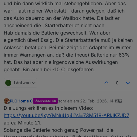
Habe den Kona gebraucht gekauft und der ist jetzt ca. 4
und bin dann wirklich mal stehengeblieben. Aber das
Jahre alt. Ob die Batterie in der Zeit mal gewechselt wurde,
war - laut meiner Werkstatt - daran gelegen, daß ich
kann ich nicht sagen.
das Auto dauernd an der Wallbox hatte. Da lädt er
anscheinend die „Starterbatterie“ nicht nach.
Hab damals die Batterie gewechselt. War aber
eigentlich überflüssig. Die Starterbattterie muß ja keinen
Anlasser betätigen. Bei mir zeigt der Adapter im Winter
immer Warnungen an, daß die (neue) Batterie nur 63%
hat. Das hat aber nie irgendwelche Auswirkungen
gehabt. Bin auch bei -10 C losgefahren.
J
1 Antwort
0
PLCHome 0
schrieb am
22. Feb. 2026, 14:15
DEVELOPER
zuletzt editiert von PLCHome 0
Offline
Die Jungs erklären es in diesem Video:
https://youtu.be/jxyYMNuUq4I?si=73M518-ARkIKZJD7
ab ca Minute 21.
Solange die Batterie noch genug Power hat, die