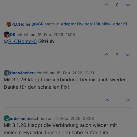
0
@
GR
sagte in
Adapter Hyundai (Bluelink) oder KIA
PLCHome 0
(UVO)
:
GR
schrieb am
15. Feb. 2026, 11:08
zuletzt editiert von
Offline
Mit 3.1.26 läufts wieder!
@
PLCHome-0
GitHub
2
Bekommst du die im latest angeboten oder hast
du GitHub genommen?
HansJochen
schrieb am
15. Feb. 2026, 13:31
H
zuletzt editiert von
Offline
Mit 3.1.26 klappt die Verbindung bei mir auch wieder.
Danke für den schnellen Fix!
1
erde-online
schrieb am
16. Feb. 2026, 09:28
E
zuletzt editiert von
Offline
Mit 3.1.26 klappt die Verbindung auch wieder mit
meinem Hyundai Tucson. Ich habe einfach im