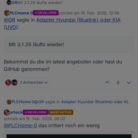
GR
Mit 3.1.26 läufts wieder!
PLCHome 0
schrieb am
14. Feb. 2026, 12:06
DEVELOPER
zuletzt editiert von
Offline
@
GR
sagte in
Adapter Hyundai (Bluelink) oder KIA
(UVO)
:
Mit 3.1.26 läufts wieder!
Bekommst du die im latest angeboten oder hast du
GitHub genommen?
2 Antworten
0
@
GR
sagte in
Adapter Hyundai (Bluelink) oder KIA
PLCHome 0
(UVO)
:
arteck
DEVELOPER
MOST ACTIVE
Offline
Mit 3.1.26 läufts wieder!
schrieb am
15. Feb. 2026, 06:02
zuletzt editiert von
@
PLCHome-0
das irritiert mich ein wenig
Bekommst du die im latest angeboten oder hast