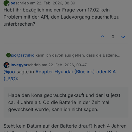
joo
schrieb am
22. Feb. 2026, 08:39
J
zuletzt editiert von
Offline
Habt ihr bezüglich meiner Frage vom 17.02 kein
Problem mit der API, den Ladevorgang dauerhaft zu
unterbrechen?
0
joo
@
astrakid
kann ich davon aus gehen, dass die Batterie
J
schwächelt, wenn sie nicht über 77% kommt? Die Werte
ilovegym
schrieb am
22. Feb. 2026, 09:47
liegen bei mir zwischen 61% und 77%. Sieht bei dir ja
zuletzt editiert von
Offline
@
joo
sagte in
Adapter Hyundai (Bluelink) oder KIA
deutlich besser aus. Bei 65% hatte ich 11,9V gemessen.
Habe den Kona gebraucht gekauft und der ist jetzt ca. 4
(UVO)
:
Jahre alt. Ob die Batterie in der Zeit mal gewechselt wurde,
kann ich nicht sagen.
Habe den Kona gebraucht gekauft und der ist jetzt
ca. 4 Jahre alt. Ob die Batterie in der Zeit mal
gewechselt wurde, kann ich nicht sagen.
Steht kein Datum auf der Batterie drauf? Nach 4 Jahren