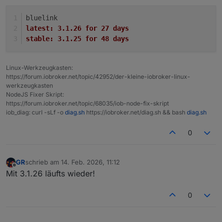
bluelink
latest:	3.1.26 for 27 days
stable:	3.1.25 for 48 days
Linux-Werkzeugkasten:
https://forum.iobroker.net/topic/42952/der-kleine-iobroker-linux-
werkzeugkasten
NodeJS Fixer Skript:
https://forum.iobroker.net/topic/68035/iob-node-fix-skript
iob_diag: curl -sLf -o
diag.sh
https://iobroker.net/diag.sh && bash
diag.sh
0
GR
schrieb am
14. Feb. 2026, 11:12
zuletzt editiert von
Offline
Mit 3.1.26 läufts wieder!
ist bestimmt ein Bug in meiner Installation ....
0