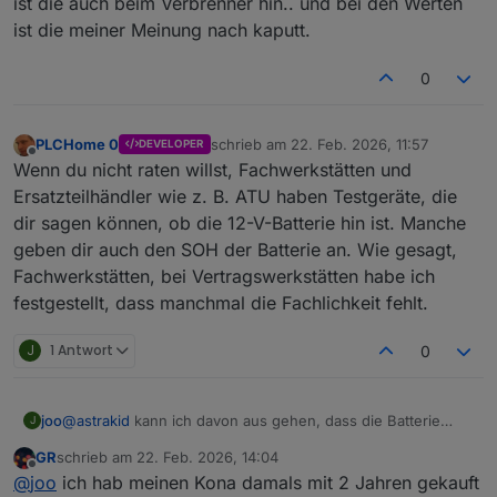
ist die auch beim Verbrenner hin.. und bei den Werten
ist die meiner Meinung nach kaputt.
0
PLCHome 0
schrieb am
22. Feb. 2026, 11:57
DEVELOPER
zuletzt editiert von
Offline
Wenn du nicht raten willst, Fachwerkstätten und
Ersatzteilhändler wie z. B. ATU haben Testgeräte, die
dir sagen können, ob die 12-V-Batterie hin ist. Manche
geben dir auch den SOH der Batterie an. Wie gesagt,
Fachwerkstätten, bei Vertragswerkstätten habe ich
festgestellt, dass manchmal die Fachlichkeit fehlt.
J
1 Antwort
0
joo
@
astrakid
kann ich davon aus gehen, dass die Batterie
J
schwächelt, wenn sie nicht über 77% kommt? Die Werte
GR
schrieb am
22. Feb. 2026, 14:04
liegen bei mir zwischen 61% und 77%. Sieht bei dir ja
zuletzt editiert von
Offline
@
joo
ich hab meinen Kona damals mit 2 Jahren gekauft
deutlich besser aus. Bei 65% hatte ich 11,9V gemessen.