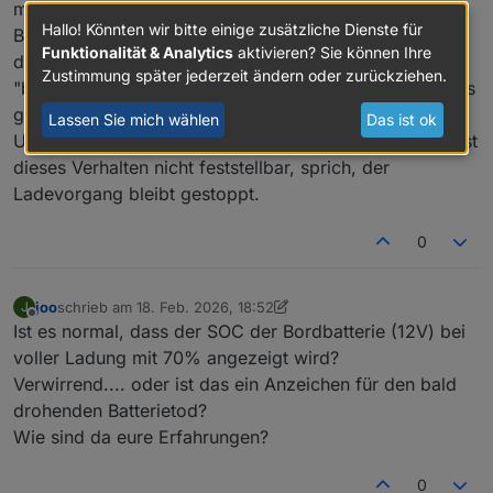
mal Daumen 36 Sekunden, von selbst wieder fort.
Hallo! Könnten wir bitte einige zusätzliche Dienste für
Bedient wird das über VIS, aber ein direkter Klick auf
Funktionalität & Analytics
aktivieren? Sie können Ihre
das Object
Zustimmung später jederzeit ändern oder zurückziehen.
"bluelink.0.xxxxxxxxxxx.control.charge_stop" zeigt das
gleiche Verhalten.
Lassen Sie mich wählen
Das ist ok
Unterbreche ich das Laden über die Hyundai APP, so ist
dieses Verhalten nicht feststellbar, sprich, der
Ladevorgang bleibt gestoppt.
0
joo
schrieb am
18. Feb. 2026, 18:52
J
zuletzt editiert von joo
Offline
Ist es normal, dass der SOC der Bordbatterie (12V) bei
voller Ladung mit 70% angezeigt wird?
Verwirrend.... oder ist das ein Anzeichen für den bald
drohenden Batterietod?
Wie sind da eure Erfahrungen?
0