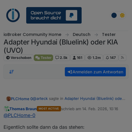
Weiter zum Inhalt
ioBroker Community Home
Deutsch
Tester
Adapter Hyundai (Bluelink) oder KIA
(UVO)
Verschoben
Tester
2.5k
161
1.2m
147
Anmelden zum Antworten
@
arteck
sagte in
Adapter Hyundai (Bluelink) oder
PLCHome 0
KIA (UVO)
:
Thomas Braun
schrieb am
14. Feb. 2026, 10:16
MOST ACTIVE
zuletzt editiert von
Online
falls du latest meinst .. die ist schon lange im
@
PLCHome-0
latest.. im stable ist die noch nicht
Ich meine Beta lastest...
Eigentlich sollte dann da das stehen: