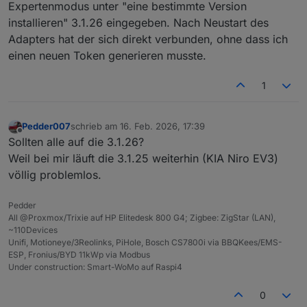
Expertenmodus unter "eine bestimmte Version
installieren" 3.1.26 eingegeben. Nach Neustart des
Adapters hat der sich direkt verbunden, ohne dass ich
einen neuen Token generieren musste.
1
Pedder007
schrieb am
16. Feb. 2026, 17:39
zuletzt editiert von
Offline
Sollten alle auf die 3.1.26?
Weil bei mir läuft die 3.1.25 weiterhin (KIA Niro EV3)
völlig problemlos.
Pedder
All @Proxmox/Trixie auf HP Elitedesk 800 G4; Zigbee: ZigStar (LAN),
~110Devices
Unifi, Motioneye/3Reolinks, PiHole, Bosch CS7800i via BBQKees/EMS-
ESP, Fronius/BYD 11kWp via Modbus
Under construction: Smart-WoMo auf Raspi4
0