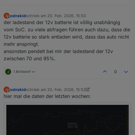
astrakid
schrieb am
20. Feb. 2026, 15:50
A
zuletzt editiert von
Offline
der ladestand der 12v batterie ist völlig unabhängig
vom SoC. zu viele abfragen führen auch dazu, dass die
12v batterie so stark entladen wird, dass das auto nicht
mehr anspringt.
ansonsten pendelt bei mir der ladestand der 12v
zwischen 70 und 95%.
J
1 Antwort
0
astrakid
schrieb am
20. Feb. 2026, 15:52
A
zuletzt editiert von astrakid
Offline
hier mal die daten der letzten wochen: