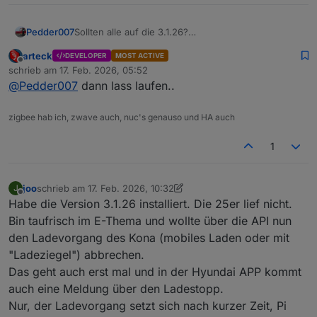
Pedder007
Sollten alle auf die 3.1.26?
Weil bei mir läuft die 3.1.25 weiterhin (KIA Niro EV3)
arteck
DEVELOPER
MOST ACTIVE
völlig problemlos.
Offline
schrieb am
17. Feb. 2026, 05:52
zuletzt editiert von
@
Pedder007
dann lass laufen..
zigbee hab ich, zwave auch, nuc's genauso und HA auch
1
joo
schrieb am
17. Feb. 2026, 10:32
J
zuletzt editiert von joo
Offline
Habe die Version 3.1.26 installiert. Die 25er lief nicht.
Bin taufrisch im E-Thema und wollte über die API nun
den Ladevorgang des Kona (mobiles Laden oder mit
"Ladeziegel") abbrechen.
Das geht auch erst mal und in der Hyundai APP kommt
auch eine Meldung über den Ladestopp.
Nur, der Ladevorgang setzt sich nach kurzer Zeit, Pi