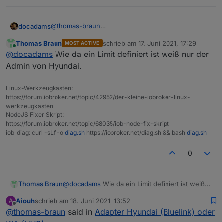
@
thomas-braun
docadams
Also ich habe mein Limit für heute überschritten?
Thomas Braun
schrieb am
17. Juni 2021, 17:29
MOST ACTIVE
Und ich kann für morgen hoffen?
Oder hat das garnichts mit mir (dem Auto) zu tun
zuletzt editiert von
Online
@
docadams
Wie da ein Limit definiert ist weiß nur der
und der Flaschenhals liegt irgendwo zwischen Auto
und der KIA-Bluelink-Zentrale?
Admin von Hyundai.
Linux-Werkzeugkasten:
https://forum.iobroker.net/topic/42952/der-kleine-iobroker-linux-
werkzeugkasten
NodeJS Fixer Skript:
https://forum.iobroker.net/topic/68035/iob-node-fix-skript
iob_diag: curl -sLf -o
diag.sh
https://iobroker.net/diag.sh && bash
diag.sh
0
Thomas Braun
@
docadams
Wie da ein Limit definiert ist weiß
nur der Admin von Hyundai.
Aiouh
schrieb am
18. Juni 2021, 13:52
A
zuletzt editiert von
Offline
@
thomas-braun
said in
Adapter Hyundai (Bluelink) oder