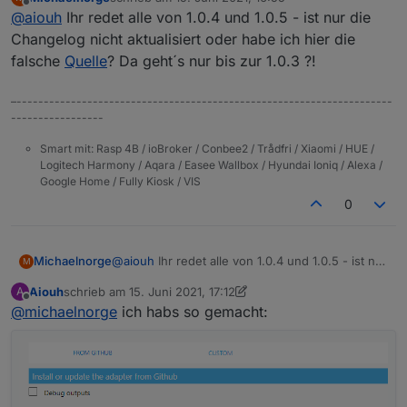
zuletzt editiert von
Offline
@
aiouh
Ihr redet alle von 1.0.4 und 1.0.5 - ist nur die
Changelog nicht aktualisiert oder habe ich hier die
falsche
Quelle
? Da geht´s nur bis zur 1.0.3 ?!
–---------------------------------------------------------------------
-----------------
Smart mit: Rasp 4B / ioBroker / Conbee2 / Trådfri / Xiaomi / HUE /
Logitech Harmony / Aqara / Easee Wallbox / Hyundai Ioniq / Alexa /
Google Home / Fully Kiosk / VIS
0
Michaelnorge
@
aiouh
Ihr redet alle von 1.0.4 und 1.0.5 - ist nur
M
die Changelog nicht aktualisiert oder habe ich
Aiouh
schrieb am
15. Juni 2021, 17:12
A
hier die falsche
Quelle
? Da geht´s nur bis zur
zuletzt editiert von Aiouh
Offline
@
michaelnorge
ich habs so gemacht:
1.0.3 ?!