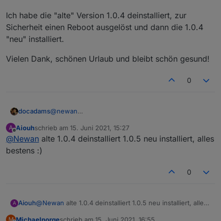
Ich habe die "alte" Version 1.0.4 deinstalliert, zur
Sicherheit einen Reboot ausgelöst und dann die 1.0.4
"neu" installiert.
Vielen Dank, schönen Urlaub und bleibt schön gesund!
0
@
newan
docadams
Kurze Rückmeldung meinerseits: Es funktioniert
Aiouh
schrieb am
15. Juni 2021, 15:27
A
wieder einwandfrei.
Ich habe die "alte" Version 1.0.4 deinstalliert, zur
zuletzt editiert von
Offline
@
Newan
alte 1.0.4 deinstalliert 1.0.5 neu installiert, alles
Sicherheit einen Reboot ausgelöst und dann die
1.0.4 "neu" installiert.
Vielen Dank, schönen Urlaub und bleibt schön
bestens :)
gesund!
0
Aiouh
@
Newan
alte 1.0.4 deinstalliert 1.0.5 neu installiert, alles
A
bestens :)
Michaelnorge
schrieb am
15. Juni 2021, 16:55
M