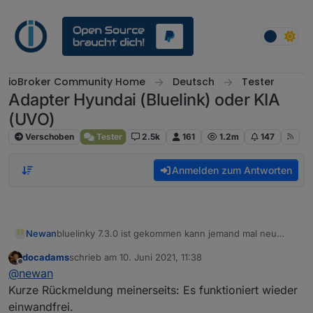
Weiter zum Inhalt
ioBroker Community Home
Deutsch
Tester
Adapter Hyundai (Bluelink) oder KIA
(UVO)
Verschoben
Tester
2.5k
161
1.2m
147
Anmelden zum Antworten
Newan
bluelinky 7.3.0 ist gekommen kann jemand mal neu
installieren und testen obs wieder geht?
docadams
schrieb am
10. Juni 2021, 11:38
zuletzt editiert von
Offline
@
newan
Kurze Rückmeldung meinerseits: Es funktioniert wieder
einwandfrei.