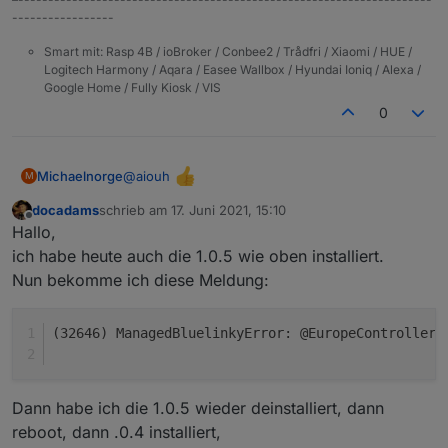
-----------------
Smart mit: Rasp 4B / ioBroker / Conbee2 / Trådfri / Xiaomi / HUE /
Logitech Harmony / Aqara / Easee Wallbox / Hyundai Ioniq / Alexa /
Google Home / Fully Kiosk / VIS
0
dann bekomme ich
@
aiouh
Michaelnorge
M
docadams
schrieb am
17. Juni 2021, 15:10
zuletzt editiert von
Offline
Hallo,
ich habe heute auch die 1.0.5 wie oben installiert.
Nun bekomme ich diese Meldung:
(32646) ManagedBluelinkyError: @EuropeController.
Dann habe ich die 1.0.5 wieder deinstalliert, dann
reboot, dann .0.4 installiert,