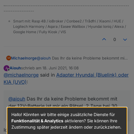
shrugging:
–---------------------------------------------------------------------
-----------------
Smart mit: Rasp 4B / ioBroker / Conbee2 / Trådfri / Xiaomi / HUE /
Logitech Harmony / Aqara / Easee Wallbox / Hyundai Ioniq / Alexa /
Google Home / Fully Kiosk / VIS
0
Michaelnorge
@
aiouh
Das Ihr da keine Probleme bekommt mit
M
der 12V-Batterie ist mir ein Rätsel. 2 Tage bei 30
Aiouh
schrieb am
18. Juni 2021, 16:08
A
Anfragen pro Tag - und mein Ioniq ist leer!
zuletzt editiert von
Offline
@
michaelnorge
said in
Adapter Hyundai (Bluelink) oder
KIA (UVO)
:
@
aiouh
Das Ihr da keine Probleme bekommt mit
der 12V-Batterie ist mir ein Rätsel. 2 Tage bei 30
Anfragen pro Tag - und mein Ioniq ist leer!
Hallo! Könnten wir bitte einige zusätzliche Dienste für
Funktionalität & Analytics
aktivieren? Sie können Ihre
Zustimmung später jederzeit ändern oder zurückziehen.
Ich mach ja auch keine 200 :) , nur 20. werde auf 10