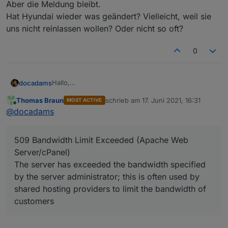
Aber die Meldung bleibt.
Hat Hyundai wieder was geändert? Vielleicht, weil sie
uns nicht reinlassen wollen? Oder nicht so oft?
0
Hallo,
docadams
ich habe heute auch die 1.0.5 wie oben installiert.
Thomas Braun
schrieb am
17. Juni 2021, 16:31
MOST ACTIVE
Nun bekomme ich diese Meldung:
zuletzt editiert von
Online
@
docadams
Dann habe ich die 1.0.5 wieder deinstalliert, dann
reboot, dann .0.4 installiert,
509 Bandwidth Limit Exceeded (Apache Web
Aber die Meldung bleibt.
Hat Hyundai wieder was geändert? Vielleicht, weil
Server/cPanel)
sie uns nicht reinlassen wollen? Oder nicht so oft?
The server has exceeded the bandwidth specified
by the server administrator; this is often used by
shared hosting providers to limit the bandwidth of
customers