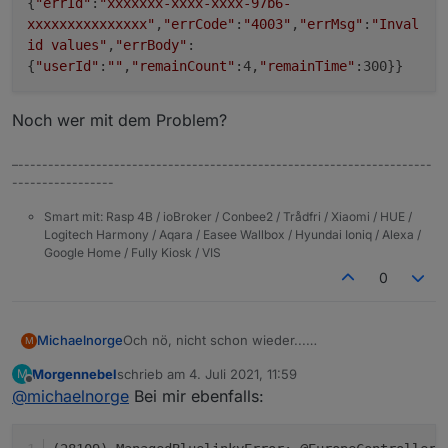
{
"errId"
:
"xxxxxxx-xxxx-xxxx-97b6-
xxxxxxxxxxxxxxx"
,
"errCode"
:
"4003"
,
"errMsg"
:
"Inval
id values"
,
"errBody"
:
{
"userId"
:
""
,
"remainCount"
:4,
"remainTime"
:300}}
Noch wer mit dem Problem?
–---------------------------------------------------------------------
-----------------
Smart mit: Rasp 4B / ioBroker / Conbee2 / Trådfri / Xiaomi / HUE /
Logitech Harmony / Aqara / Easee Wallbox / Hyundai Ioniq / Alexa /
Google Home / Fully Kiosk / VIS
0
Och nö, nicht schon wieder...
Michaelnorge
M
Bekomme Fehlermeldungen:
Morgennebel
schrieb am
4. Juli 2021, 11:59
M
zuletzt editiert von
Offline
@
michaelnorge
Bei mir ebenfalls:
Noch wer mit dem Problem?