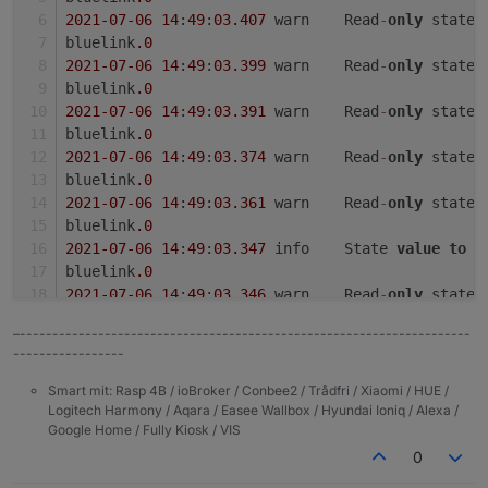
2021
-07
-06
14
:
49
:
03.407
	warn	Read
-
only
 state 
bluelink
.0
2021
-07
-06
14
:
49
:
03.399
	warn	Read
-
only
 state 
bluelink
.0
2021
-07
-06
14
:
49
:
03.391
	warn	Read
-
only
 state 
bluelink
.0
2021
-07
-06
14
:
49
:
03.374
	warn	Read
-
only
 state 
bluelink
.0
2021
-07
-06
14
:
49
:
03.361
	warn	Read
-
only
 state 
bluelink
.0
2021
-07
-06
14
:
49
:
03.347
	info	State 
value
to
s
bluelink
.0
2021
-07
-06
14
:
49
:
03.346
	warn	Read
-
only
 state 
bluelink
.0
–---------------------------------------------------------------------
2021
-07
-06
14
:
49
:
03.338
	warn	Read
-
only
 state 
-----------------
bluelink
.0
2021
-07
-06
14
:
49
:
03.331
	warn	Read
-
only
 state 
Smart mit: Rasp 4B / ioBroker / Conbee2 / Trådfri / Xiaomi / HUE /
bluelink
.0
Logitech Harmony / Aqara / Easee Wallbox / Hyundai Ioniq / Alexa /
Google Home / Fully Kiosk / VIS
2021
-07
-06
14
:
49
:
03.282
	warn	Read
-
only
 state 
bluelink
.0
0
2021
-07
-06
14
:
49
:
03.274
	warn	Read
-
only
 state 