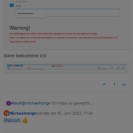
dann bekomme ich
1
Aiouh
@
michaelnorge
ich habs so gemacht:
A
Michaelnorge
schrieb am
15. Juni 2021, 17:34
M
zuletzt editiert von
Offline
@
aiouh
–---------------------------------------------------------------------