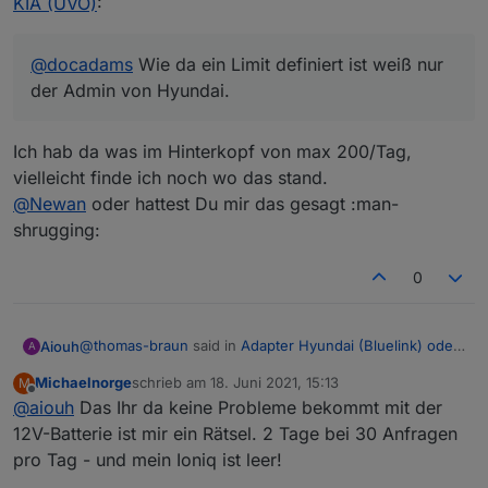
KIA (UVO)
:
@
docadams
Wie da ein Limit definiert ist weiß nur
der Admin von Hyundai.
Ich hab da was im Hinterkopf von max 200/Tag,
vielleicht finde ich noch wo das stand.
@
Newan
oder hattest Du mir das gesagt :man-
shrugging:
0
@
thomas-braun
said in
Adapter Hyundai (Bluelink) oder
Aiouh
A
KIA (UVO)
:
Michaelnorge
schrieb am
18. Juni 2021, 15:13
M
zuletzt editiert von
Offline
@
aiouh
Das Ihr da keine Probleme bekommt mit der
@
docadams
Wie da ein Limit definiert ist weiß nur
der Admin von Hyundai.
12V-Batterie ist mir ein Rätsel. 2 Tage bei 30 Anfragen
Ich hab da was im Hinterkopf von max 200/Tag, vielleicht
pro Tag - und mein Ioniq ist leer!
finde ich noch wo das stand.
@
Newan
oder hattest Du mir das gesagt :man-