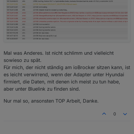
bluelink.0

2021-07-06 14:49:03.331	warn	Read-only s
bluelink.0

2021-07-06 14:49:03.282	warn	Read-only s
bluelink.0

2021-07-06 14:49:03.274	warn	Read-only 
bluelink.0

2021-07-06 14:49:03.251	warn	Read-only s
bluelink.0

Mal was Anderes. Ist nicht schlimm und vielleicht
2021-07-06 14:49:03.202	warn	Read-only s
bluelink.0

sowieso zu spät.
2021-07-06 14:49:03.193	warn	Read-only s
Für mich, der nicht ständig am ioBrocker sitzen kann, ist
bluelink.0

es leicht verwirrend, wenn der Adapter unter Hyundai
firmiert, die Daten, mit denen ich meist zu tun habe,
aber unter Bluelink zu finden sind.
Nur mal so, ansonsten TOP Arbeit, Danke.
0