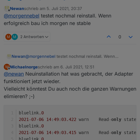
Newan
schrieb am
5. Juli 2021, 20:37
(28109) ManagedBluelinkyError: @EuropeCon
zuletzt editiert von
Offline
@
morgennebel
testet nochmal reinstall. Wenn
(28109) Login to api

Ich bin bereits auf einem migrierten Account und
(28109) starting. Version 1.0.5 in /opt/i
erfolgreich bau ich morgen ne stable
die UVO-App auf dem Handy läuft normal.
Danke, -MN
M
M
2 Antworten
0
Newan
@
morgennebel
testet nochmal reinstall. Wenn
erfolgreich bau ich morgen ne stable
Michaelnorge
schrieb am
6. Juli 2021, 12:51
M
zuletzt editiert von
Offline
@
newan
Neuinstallation hat was gebracht, der Adapter
funktioniert jetzt wieder.
Vielleicht könntest Du auch noch die ganzen Warnungen
elimieren? ;-)
bluelink
.0
2021
-07
-06
14
:
49
:
03.422
	warn	Read
-
only
 state 
bluelink
.0
2021
-07
-06
14
:
49
:
03.415
	warn	Read
-
only
 state 
bluelink
.0