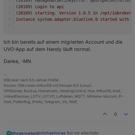
(28109) ManagedBluelinkyError: @EuropeController.
(28109) Login to api
(28109) starting. Version 1.0.5 in /opt/iobroker/
instance system.adapter.bluelink.0 started with p
Ich bin bereits auf einem migrierten Account und die
UVO-App auf dem Handy läuft normal.
Danke, -MN
--
IOBroker nach 5.5 Jahren FHEM.
Docker: IOB+redis+InfluxDB mit Devuan 6.0 (Linux).
OPNSense, Ruckus, Homematic, HeatingControl, Hue, InfluxDB, Kodi,
LinkedDevices, LGTV, LGTV11, Luftdaten, MQTT, MiHome-Vaccum, Pi-
Hole, Pollenflug, Shelly, Telegram, Vis, Wolf,
0
@
michaelnorge
Bei mir ebenfalls:
Morgennebel
M