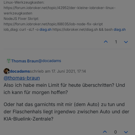
Linux-Werkzeugkasten:
https://forum.iobroker.net/topic/42952/der-kleine-iobroker-linux-
werkzeugkasten
NodeJS Fixer Skript:
https://forum.iobroker.net/topic/68035/iob-node-fix-skript
iob_diag: curl -sLf -o
diag.sh
https://iobroker.net/diag.sh && bash
diag.sh
1
@
docadams
Thomas Braun
docadams
schrieb am
17. Juni 2021, 17:14
zuletzt editiert von
Offline
509 Bandwidth Limit Exceeded (Apache
@
thomas-braun
Web Server/cPanel)
Also ich habe mein Limit für heute überschritten? Und
The server has exceeded the bandwidth
ich kann für morgen hoffen?
specified by the server administrator; this
is often used by shared hosting providers
Oder hat das garnichts mit mir (dem Auto) zu tun und
to limit the bandwidth of customers
der Flaschenhals liegt irgendwo zwischen Auto und der
KIA-Bluelink-Zentrale?
0