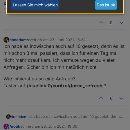
zurückgehen, denn wenn ich mal den aktuellen wert
Lassen Sie mich wählen
Das ist ok
"jetzt" brauche kann ich ja anfragen.
0
docadams
schrieb am
23. Juni 2021, 16:32
zuletzt editiert von
Offline
Ich habe es inzwischen auch auf 10 gesetzt, denn es ist
mir schon 3 mal passiert, dass ich für einen Tag mal
nicht mehr drauf kam. Ich vermute wegen zu vieler
Anfragen. Sicher bin ich mir natürlich nicht
Wie initiierst du so eine Anfrage?
Taster auf
/bluelink.0/control/force_refresh
?
0
Ich habe es inzwischen auch auf 10 gesetzt, denn
docadams
es ist mir schon 3 mal passiert, dass ich für einen
Aiouh
schrieb am
23. Juni 2021, 19:00
A
Tag mal nicht mehr drauf kam. Ich vermute wegen
Wie initiierst du so eine Anfrage?
zuletzt editiert von