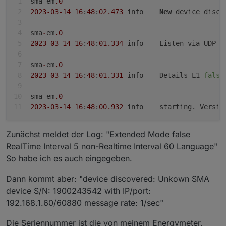
sma
-
em
.0
2023
-03
-14
16
:
48
:
02.473
	info	
New
 device disco
sma
-
em
.0
2023
-03
-14
16
:
48
:
01.334
	info	Listen via UDP 
o
sma
-
em
.0
2023
-03
-14
16
:
48
:
01.331
	info	Details L1 
false
sma
-
em
.0
2023
-03
-14
16
:
48
:
00.932
	info	starting. Versio
Zunächst meldet der Log: "Extended Mode false
RealTime Interval 5 non-Realtime Interval 60 Language"
So habe ich es auch eingegeben.
Dann kommt aber: "device discovered: Unkown SMA
device S/N: 1900243542 with IP/port:
192.168.1.60/60880 message rate: 1/sec"
Die Seriennummer ist die von meinem Energymeter.