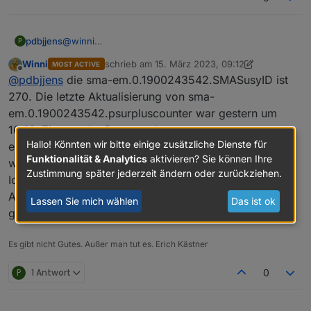
pdbjjens
@
winni
P
Die Zähler werden nur im Aktualisierungsintervall
Winni
schrieb am
15. März 2023, 09:12
MOST ACTIVE
aktualisiert, in Deinem Fall also alle 60s (der
zuletzt editiert von Winni
Offline
@
pdbjjens
die sma-em.0.1900243542.SMASusyID ist
Zeitstempel müsste also alle 60s aktualisiert werden).
Ist das bei Dir nicht der Fall, sondern wird gar nicht
270. Die letzte Aktualisierung von sma-
aktualisiert?
em.0.1900243542.psurpluscounter war gestern um
16:16. Ebenso der Datenpunkt sma-
Hallo! Könnten wir bitte einige zusätzliche Dienste für
em.0.1900243542.pregardcounter. Normal aktualisiert
Funktionalität & Analytics
aktivieren? Sie können Ihre
wird, wie bisher, sma-em.0.1900243542.pregard
Zustimmung später jederzeit ändern oder zurückziehen.
Ich habe mal die Einstellungen der
Aktualisierungsintervalle wieder auf 1 bzw. 60 sec
Lassen Sie mich wählen
Das ist ok
geändert, es hat sich aber nichts geändert.
Es gibt nicht Gutes. Außer man tut es. Erich Kästner
P
1 Antwort
0