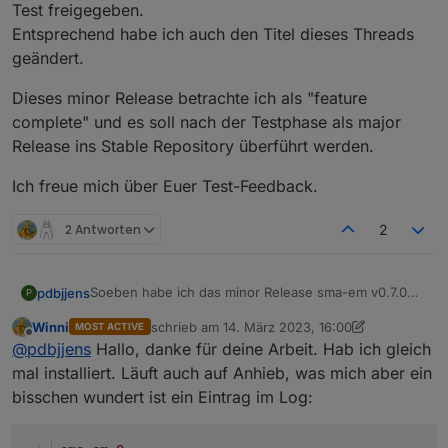
hierbei durch einstellbare Aktualisierungsintervalle für
Test freigegeben.
Realzeitdaten (wie z.B. Momentanleistung) und Nicht-
Entsprechend habe ich auch den Titel dieses Threads
Realzeitdaten (wie z.B. Zähler) realisiert werden.
geändert.
Die ganz Wagemutigen unter euch können sich den
Adapter von
Dieses minor Release betrachte ich als "feature
https://github.com/pdbjjens/ioBroker.sma-em.git
complete" und es soll nach der Testphase als major
installieren.
Aber VORSICHT: es ist ein Pre-Alpha Stand und Ihr
Release ins Stable Repository überführt werden.
solltet wissen, was Ihr tut - insbesondere nicht auf
einem produktiven ioBroker installieren!
Ich freue mich über Euer Test-Feedback.
Aber ich wäre wirklich über jedes Feedback erfreut -
insbesondere, ob die neue Aktualisierungsintervall-
2 Antworten
2
Funktion euren Erwartungen und Anforderungen
entspricht.
Soeben habe ich das minor Release sma-em v0.7.0
pdbjjens
P
zum Test freigegeben.
Winni
schrieb am
14. März 2023, 16:00
MOST ACTIVE
Entsprechend habe ich auch den Titel dieses Threads
Dieses minor Release betrachte ich als "feature
zuletzt editiert von Winni
Offline
@
pdbjjens
Hallo, danke für deine Arbeit. Hab ich gleich
geändert.
complete" und es soll nach der Testphase als major
Release ins Stable Repository überführt werden.
Ich freue mich über Euer Test-Feedback.
mal installiert. Läuft auch auf Anhieb, was mich aber ein
bisschen wundert ist ein Eintrag im Log: