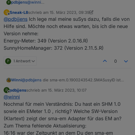
pdbjjens
@
winni
P
Danke für das Feedback. Da ich keinen SMA EMeter 1
Sneak-L8
schrieb am
15. März 2023, 09:39
S
habe, kann es gut sein, dass die o.g. Meldung
zuletzt editiert von Sneak-L8
Offline
@
pdbjjens
Ich lege mal meine suSys dazu, falls die von
Unknown SMA device kommt. Würdest Du mir bitte
mal die Susy-ID (findest Du in den Objekten) und die
Hilfe sind. Möchte noch etwas warten, bis ich die neue
genaue Typenbezeichnung Deines SMA Energy
Version nehme:
Meter (SMA Energy Meter 1 ?) mitteilen, dann baue
Energy-Meter: 349 (Version 2.0.16.R)
ich die ein, damit eine passende info geloggt wird.
SunnyHomeManager: 372 (Version 2.11.5.R)
P
1 Antwort
0
Winni
@
pdbjjens
die sma-em.0.1900243542.SMASusyID ist
270. Die letzte Aktualisierung von sma-
pdbjjens
schrieb am
15. März 2023, 10:07
P
em.0.1900243542.psurpluscounter war gestern um
zuletzt editiert von
Offline
@
winni
16:16. Ebenso der Datenpunkt sma-
em.0.1900243542.pregardcounter. Normal aktualisiert
Nochmal für mein Verständnis: Du hast ein SHM 1.0
wird, wie bisher, sma-em.0.1900243542.pregard
sowie ein EMeter 1.0 , richtig? Welche SW-Version
Ich habe mal die Einstellungen der
(Klartext) zeigt der sma-em Adapter für das EM an?
Aktualisierungsintervalle wieder auf 1 bzw. 60 sec
Zum Thema fehlende Aktualisierung:
geändert, es hat sich aber nichts geändert.
16:16 war der Zeitpunkt an dem Du den sma-em