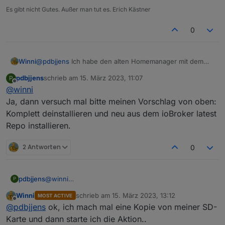
stoppen, den Object-Baum komplett zu löschen und
Es gibt nicht Gutes. Außer man tut es. Erich Kästner
den Adapter dann erneut zu starten. Wenn das nicht
hilft, den sma-em komplett deinstallieren und über
0
iobroker Repo neu installieren.
Winni
@
pdbjjens
Ich habe den alten Homemanager mit dem
separaten Energy-Meter. Version der Software des
pdbjjens
schrieb am
15. März 2023, 11:07
P
Energy-Meters ist 1.02.08.R. Den Update habe ich so
zuletzt editiert von
Offline
@
winni
gegen 16 Uhr gemacht. Ich habe den Update direkt vom
git geladen (
https://github.com/iobroker-community-
Ja, dann versuch mal bitte meinen Vorschlag von oben:
adapters/ioBroker.sma-em.git
). Der letzte Zeistempel
Komplett deinstallieren und neu aus dem ioBroker latest
von psurpluscounter ist 16:16 von pregardcounter 16:08.
Repo installieren.
Die vorher installierte Version war die 0.6.6
2 Antworten
0
pdbjjens
@
winni
P
Ja, dann versuch mal bitte meinen Vorschlag von
Winni
schrieb am
15. März 2023, 13:12
MOST ACTIVE
oben: Komplett deinstallieren und neu aus dem
zuletzt editiert von
Offline
@
pdbjjens
ok, ich mach mal eine Kopie von meiner SD-
ioBroker latest Repo installieren.
Karte und dann starte ich die Aktion..