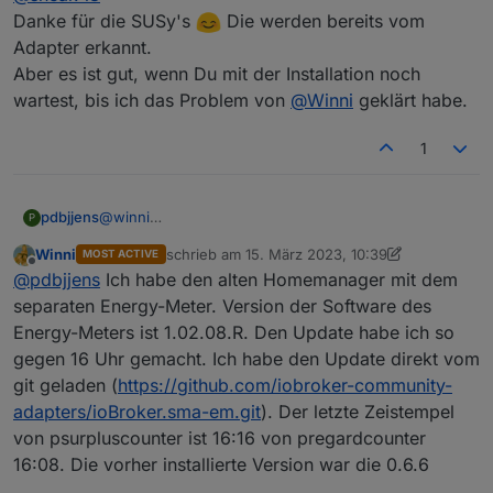
SunnyHomeManager: 372 (Version 2.11.5.R)
Danke für die SUSy's
Die werden bereits vom
Adapter erkannt.
Aber es ist gut, wenn Du mit der Installation noch
wartest, bis ich das Problem von
@
Winni
geklärt habe.
1
pdbjjens
@
winni
P
Nochmal für mein Verständnis: Du hast ein SHM 1.0
Winni
schrieb am
15. März 2023, 10:39
MOST ACTIVE
sowie ein EMeter 1.0 , richtig? Welche SW-Version
zuletzt editiert von Winni
Offline
@
pdbjjens
Ich habe den alten Homemanager mit dem
(Klartext) zeigt der sma-em Adapter für das EM an?
Zum Thema fehlende Aktualisierung:
separaten Energy-Meter. Version der Software des
16:16 war der Zeitpunkt an dem Du den sma-em
Energy-Meters ist 1.02.08.R. Den Update habe ich so
upgedated hast, richtig?
gegen 16 Uhr gemacht. Ich habe den Update direkt vom
"Zuletzt geändert" und "Zeitstempel" stehen beide
git geladen (
https://github.com/iobroker-community-
auf 16:16?
Wie hast Du den Update gemacht?
adapters/ioBroker.sma-em.git
). Der letzte Zeistempel
Einfach über die ioBroker Update Funktion? Welche
von psurpluscounter ist 16:16 von pregardcounter
Version von sma-em war vorher installiert und von wo
16:08. Die vorher installierte Version war die 0.6.6
geladen (GitHub oder ioBroker Repository)?
Ein Versuch wäre es wert, den sma-em v0.7.0 zu