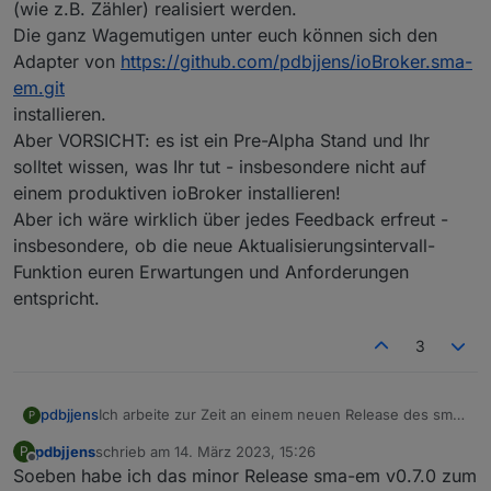
(wie z.B. Zähler) realisiert werden.
Die ganz Wagemutigen unter euch können sich den
Adapter von
https://github.com/pdbjjens/ioBroker.sma-
em.git
installieren.
Aber VORSICHT: es ist ein Pre-Alpha Stand und Ihr
solltet wissen, was Ihr tut - insbesondere nicht auf
einem produktiven ioBroker installieren!
Aber ich wäre wirklich über jedes Feedback erfreut -
insbesondere, ob die neue Aktualisierungsintervall-
Funktion euren Erwartungen und Anforderungen
entspricht.
3
pdbjjens
Ich arbeite zur Zeit an einem neuen Release des sma-
P
em mit einigen funktionalen Erweiterungen.
pdbjjens
schrieb am
14. März 2023, 15:26
P
Insbesondere die schon lange überfällige
zuletzt editiert von
Offline
Soeben habe ich das minor Release sma-em v0.7.0 zum
Verringerung der Systemlast durch den sma-em soll