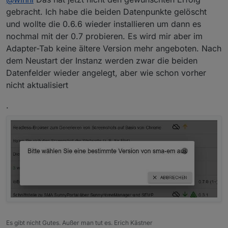
dann nochmal neu die Version 0.7. Hoffe dass das auch
gebracht. Ich habe die beiden Datenpunkte gelöscht
funktioniert, weil ich in meiner ioBroker Anfangszeit den
und wollte die 0.6.6 wieder installieren um dann es
Fehler gemacht habe im Objektorder des Adapteres
nochmal mit der 0.7 probieren. Es wird mir aber im
weitere Datenpunkte anzulegen und diese in
Adapter-Tab keine ältere Version mehr angeboten. Nach
zahlreichen Blockly-Skripten auch verwende. Das wieder
alles neu zu machen, möchte ich vermeiden. Aber
dem Neustart der Instanz werden zwar die beiden
erstmal Danke für deine Unterstützung.
Datenfelder wieder angelegt, aber wie schon vorher
nicht aktualisiert
.
Es gibt nicht Gutes. Außer man tut es. Erich Kästner