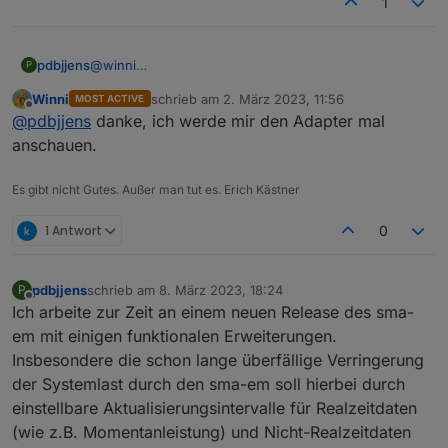
1
pdbjjens
@
winni
P
Kennst Du den neuen SEMP-Adapter? Mit dem kannst
Winni
schrieb am
2. März 2023, 11:56
MOST ACTIVE
Du alle Steckdosen, die ioBroker unterstützt an den
zuletzt editiert von
Offline
@
pdbjjens
danke, ich werde mir den Adapter mal
SHM über das SEMP-Protokoll anbinden. So könntest
Du wenigstens preiswerte Steckdosen kaufen.
anschauen.
Es gibt nicht Gutes. Außer man tut es. Erich Kästner
1 Antwort
0
pdbjjens
schrieb am
8. März 2023, 18:24
P
zuletzt editiert von
Offline
Ich arbeite zur Zeit an einem neuen Release des sma-
em mit einigen funktionalen Erweiterungen.
Insbesondere die schon lange überfällige Verringerung
der Systemlast durch den sma-em soll hierbei durch
einstellbare Aktualisierungsintervalle für Realzeitdaten
(wie z.B. Momentanleistung) und Nicht-Realzeitdaten