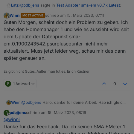
@
pdbjjens
sagte in
Test Adapter sma-em v0.7.x Latest
:
Latzi
Winni
schrieb am
15. März 2023, 07:11
MOST ACTIVE
zuletzt editiert von
Offline
Soeben habe ich das minor Release sma-em v0.7.0
Guten Morgen, scheint doch ein Problem zu geben. Ich
zum Test freigegeben.
habe den Homemanager 1 und wie es aussieht wird seit
läuft ohne Probleme, vielen Dank!
dem Update der Datenpunkt sma-
em.0.1900243542.psurpluscounter nicht mehr
aktualisiert. Muss jetzt leider weg, schau mir das dann
später genauer an.
Es gibt nicht Gutes. Außer man tut es. Erich Kästner
P
1 Antwort
0
@
pdbjjens
Hallo, danke für deine Arbeit. Hab ich gleich
Winni
mal installiert. Läuft auch auf Anhieb, was mich aber ein
pdbjjens
schrieb am
15. März 2023, 08:19
P
bisschen wundert ist ein Eintrag im Log:
sma-em.0

zuletzt editiert von
Offline
@
winni
2023-03-14 16:48:02.473	info	New device discov
Zunächst meldet der Log: "Extended Mode false
Danke für das Feedback. Da ich keinen SMA EMeter 1
RealTime Interval 5 non-Realtime Interval 60 Language"
sma-em.0

habe, kann es gut sein, dass die o.g. Meldung Unknown