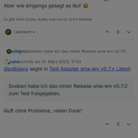
Aber wie eingangs gesagt es läuf 😀
Es gibt nicht Gutes. Außer man tut es. Erich Kästner
P
1 Antwort
0
Soeben habe ich das minor Release sma-em v0.7.0
pdbjjens
P
zum Test freigegeben.
Latzi
schrieb am
14. März 2023, 17:53
Entsprechend habe ich auch den Titel dieses Threads
Dieses minor Release betrachte ich als "feature
zuletzt editiert von
Online
@
pdbjjens
sagte in
Test Adapter sma-em v0.7.x Latest
:
geändert.
complete" und es soll nach der Testphase als major
Release ins Stable Repository überführt werden.
Ich freue mich über Euer Test-Feedback.
Soeben habe ich das minor Release sma-em v0.7.0
zum Test freigegeben.
läuft ohne Probleme, vielen Dank!
0