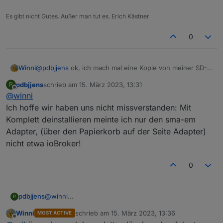
Es gibt nicht Gutes. Außer man tut es. Erich Kästner
0
Winni
@
pdbjjens
ok, ich mach mal eine Kopie von meiner SD-
Karte und dann starte ich die Aktion..
pdbjjens
schrieb am
15. März 2023, 13:31
P
zuletzt editiert von
Offline
@
winni
Ich hoffe wir haben uns nicht missverstanden: Mit
Komplett deinstallieren meinte ich nur den sma-em
Adapter, (über den Papierkorb auf der Seite Adapter)
nicht etwa ioBroker!
0
pdbjjens
@
winni
P
Ja, dann versuch mal bitte meinen Vorschlag von
Winni
schrieb am
15. März 2023, 13:36
MOST ACTIVE
oben: Komplett deinstallieren und neu aus dem
zuletzt editiert von
Offline