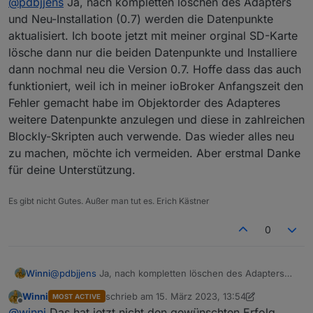
@
pdbjjens
Ja, nach kompletten löschen des Adapters
ioBroker latest Repo installieren.
und Neu-Installation (0.7) werden die Datenpunkte
aktualisiert. Ich boote jetzt mit meiner orginal SD-Karte
lösche dann nur die beiden Datenpunkte und Installiere
dann nochmal neu die Version 0.7. Hoffe dass das auch
funktioniert, weil ich in meiner ioBroker Anfangszeit den
Fehler gemacht habe im Objektorder des Adapteres
weitere Datenpunkte anzulegen und diese in zahlreichen
Blockly-Skripten auch verwende. Das wieder alles neu
zu machen, möchte ich vermeiden. Aber erstmal Danke
für deine Unterstützung.
Es gibt nicht Gutes. Außer man tut es. Erich Kästner
0
Winni
@
pdbjjens
Ja, nach kompletten löschen des Adapters
und Neu-Installation (0.7) werden die Datenpunkte
Winni
schrieb am
15. März 2023, 13:54
MOST ACTIVE
aktualisiert. Ich boote jetzt mit meiner orginal SD-Karte
zuletzt editiert von Winni
Offline
@
winni
Das hat jetzt nicht den gewünschten Erfolg
lösche dann nur die beiden Datenpunkte und Installiere