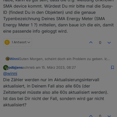
So habe ich es auch eingegeben.
Dann kommt aber: "device discovered: Unkown SMA
2023-03-14 16:48:01.334	info	Listen via UDP on
SMA device kommt. Würdest Du mir bitte mal die Susy-
device S/N: 1900243542 with IP/port: 192.168.1.60/60880
message rate: 1/sec"
ID (findest Du in den Objekten) und die genaue
Die Seriennummer ist die von meinem Energymeter.
sma-em.0

Aber wie eingangs gesagt es läuf 😀
2023-03-14 16:48:01.331	info	Details L1 false 
Typenbezeichnung Deines SMA Energy Meter (SMA
Energy Meter 1 ?) mitteilen, dann baue ich die ein, damit
sma-em.0

eine passende info geloggt wird.
S
1 Antwort
0
Winni
Guten Morgen, scheint doch ein Problem zu geben. Ich
habe den Homemanager 1 und wie es aussieht wird seit
pdbjjens
schrieb am
15. März 2023, 08:27
P
dem Update der Datenpunkt sma-
zuletzt editiert von
Offline
@
winni
em.0.1900243542.psurpluscounter nicht mehr
aktualisiert. Muss jetzt leider weg, schau mir das dann
Die Zähler werden nur im Aktualisierungsintervall
später genauer an.
aktualisiert, in Deinem Fall also alle 60s (der
Zeitstempel müsste also alle 60s aktualisiert werden).
Ist das bei Dir nicht der Fall, sondern wird gar nicht
aktualisiert?
0