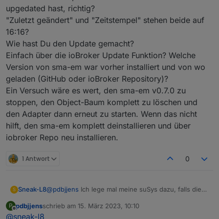
upgedated hast, richtig?
"Zuletzt geändert" und "Zeitstempel" stehen beide auf
16:16?
Wie hast Du den Update gemacht?
Einfach über die ioBroker Update Funktion? Welche
Version von sma-em war vorher installiert und von wo
geladen (GitHub oder ioBroker Repository)?
Ein Versuch wäre es wert, den sma-em v0.7.0 zu
stoppen, den Object-Baum komplett zu löschen und
den Adapter dann erneut zu starten. Wenn das nicht
hilft, den sma-em komplett deinstallieren und über
iobroker Repo neu installieren.
1 Antwort
0
Sneak-L8
@
pdbjjens
Ich lege mal meine suSys dazu, falls die
S
von Hilfe sind. Möchte noch etwas warten, bis ich
pdbjjens
schrieb am
15. März 2023, 10:10
P
die neue Version nehme:
zuletzt editiert von
Offline
@
sneak-l8
Energy-Meter: 349 (Version 2.0.16.R)