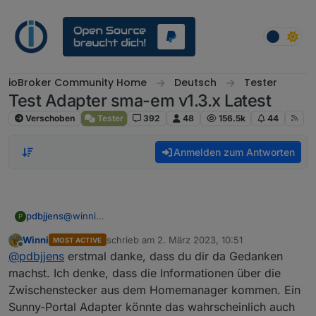
Weiter zum Inhalt
ioBroker Community Home
Deutsch
Tester
Test Adapter sma-em v1.3.x Latest
Verschoben
Tester
392
48
156.5k
44
Anmelden zum Antworten
pdbjjens
@
winni
P
Es gab mal einen sunnyportal Adapter, aber der ist
Winni
schrieb am
2. März 2023, 10:51
MOST ACTIVE
wohl mittlerweile obsolet. Und ob der die
zuletzt editiert von
Offline
@
pdbjjens
erstmal danke, dass du dir da Gedanken
Steckdosendaten unterstützt hat, weiß ich nicht.
Stelle Deine ursprüngliche Frage doch mal im Forum
machst. Ich denke, dass die Informationen über die
https://forum.iobroker.net/topic/1100/sma-
Zwischenstecker aus dem Homemanager kommen. Ein
wechselrichter
Vielleicht hat dort jemand eine Idee.
Sunny-Portal Adapter könnte das wahrscheinlich auch