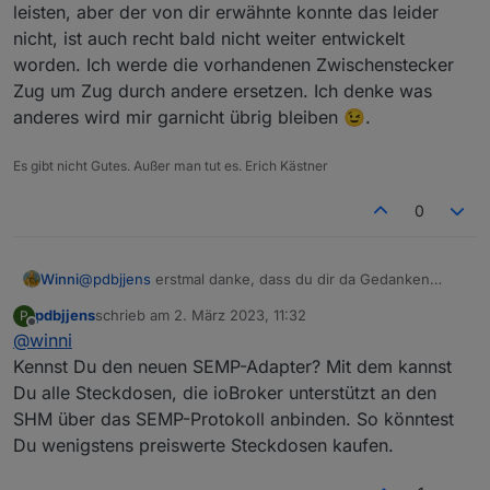
leisten, aber der von dir erwähnte konnte das leider
nicht, ist auch recht bald nicht weiter entwickelt
worden. Ich werde die vorhandenen Zwischenstecker
Zug um Zug durch andere ersetzen. Ich denke was
anderes wird mir garnicht übrig bleiben 😉.
Es gibt nicht Gutes. Außer man tut es. Erich Kästner
0
Winni
@
pdbjjens
erstmal danke, dass du dir da Gedanken
machst. Ich denke, dass die Informationen über die
pdbjjens
schrieb am
2. März 2023, 11:32
P
Zwischenstecker aus dem Homemanager kommen. Ein
zuletzt editiert von
Offline
@
winni
Sunny-Portal Adapter könnte das wahrscheinlich auch
leisten, aber der von dir erwähnte konnte das leider
Kennst Du den neuen SEMP-Adapter? Mit dem kannst
nicht, ist auch recht bald nicht weiter entwickelt worden.
Du alle Steckdosen, die ioBroker unterstützt an den
Ich werde die vorhandenen Zwischenstecker Zug um
SHM über das SEMP-Protokoll anbinden. So könntest
Zug durch andere ersetzen. Ich denke was anderes wird
Du wenigstens preiswerte Steckdosen kaufen.
mir garnicht übrig bleiben 😉.