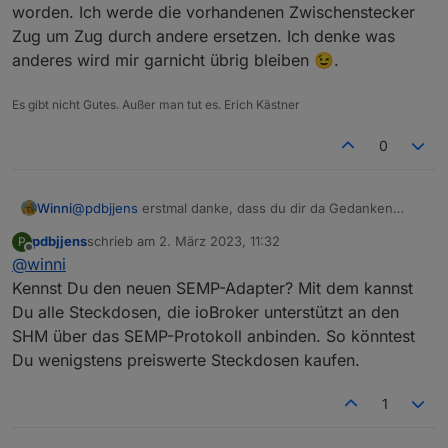
worden. Ich werde die vorhandenen Zwischenstecker
Zug um Zug durch andere ersetzen. Ich denke was
anderes wird mir garnicht übrig bleiben 😉.
Es gibt nicht Gutes. Außer man tut es. Erich Kästner
0
Winni
@
pdbjjens
erstmal danke, dass du dir da Gedanken
machst. Ich denke, dass die Informationen über die
pdbjjens
schrieb am
2. März 2023, 11:32
P
Zwischenstecker aus dem Homemanager kommen. Ein
zuletzt editiert von
Offline
@
winni
Sunny-Portal Adapter könnte das wahrscheinlich auch
leisten, aber der von dir erwähnte konnte das leider
Kennst Du den neuen SEMP-Adapter? Mit dem kannst
nicht, ist auch recht bald nicht weiter entwickelt worden.
Du alle Steckdosen, die ioBroker unterstützt an den
Ich werde die vorhandenen Zwischenstecker Zug um
SHM über das SEMP-Protokoll anbinden. So könntest
Zug durch andere ersetzen. Ich denke was anderes wird
Du wenigstens preiswerte Steckdosen kaufen.
mir garnicht übrig bleiben 😉.
1