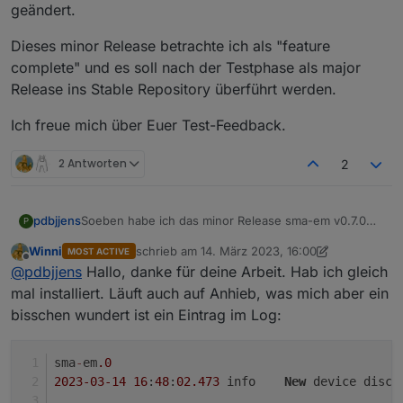
geändert.
Die ganz Wagemutigen unter euch können sich den
Adapter von
Dieses minor Release betrachte ich als "feature
https://github.com/pdbjjens/ioBroker.sma-em.git
complete" und es soll nach der Testphase als major
installieren.
Aber VORSICHT: es ist ein Pre-Alpha Stand und Ihr
Release ins Stable Repository überführt werden.
solltet wissen, was Ihr tut - insbesondere nicht auf
einem produktiven ioBroker installieren!
Ich freue mich über Euer Test-Feedback.
Aber ich wäre wirklich über jedes Feedback erfreut -
insbesondere, ob die neue Aktualisierungsintervall-
2 Antworten
2
Funktion euren Erwartungen und Anforderungen
entspricht.
Soeben habe ich das minor Release sma-em v0.7.0
pdbjjens
P
zum Test freigegeben.
Winni
schrieb am
14. März 2023, 16:00
MOST ACTIVE
Entsprechend habe ich auch den Titel dieses Threads
Dieses minor Release betrachte ich als "feature
zuletzt editiert von Winni
Offline
@
pdbjjens
Hallo, danke für deine Arbeit. Hab ich gleich
geändert.
complete" und es soll nach der Testphase als major
Release ins Stable Repository überführt werden.
Ich freue mich über Euer Test-Feedback.
mal installiert. Läuft auch auf Anhieb, was mich aber ein
bisschen wundert ist ein Eintrag im Log:
sma
-
em
.0
2023
-03
-14
16
:
48
:
02.473
	info	
New
 device disco