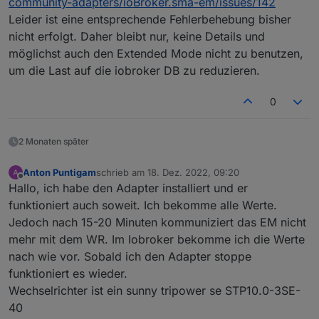
community-adapters/ioBroker.sma-em/issues/142
ressourcenhungrig ist.
sma-em.0.3011949685.pregard
Leider ist eine entsprechende Fehlerbehebung bisher
modbus.0.inputRegisters.30865_Leistung_Bezug
nicht erfolgt. Daher bleibt nur, keine Details und
sma-em.0.3011949685.pregardcounter
modbus.0.inputRegisters.30581_Zählerstand_Bezugs
möglichst auch den Extended Mode nicht zu benutzen,
zähler
sma-em.0.3011949685.psurplus
um die Last auf die iobroker DB zu reduzieren.
0_userdata.0.Haus.Strom.Gesamtverbrauch_aktuell
0
sma-em.0.3011949685.psurpluscounter
modbus.0.inputRegisters.30583_Zählerstand_Einspei
2 Monaten später
sezähler
Anton Puntigam
schrieb am
18. Dez. 2022, 09:20
zuletzt editiert von
Offline
Hallo, ich habe den Adapter installiert und er
funktioniert auch soweit. Ich bekomme alle Werte.
Jedoch nach 15-20 Minuten kommuniziert das EM nicht
mehr mit dem WR. Im Iobroker bekomme ich die Werte
nach wie vor. Sobald ich den Adapter stoppe
funktioniert es wieder.
Wechselrichter ist ein sunny tripower se STP10.0-3SE-
40