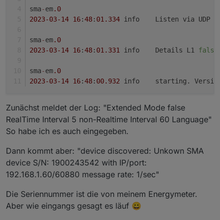
sma
-
em
.0
2023
-03
-14
16
:
48
:
01.334
	info	Listen via UDP 
o
sma
-
em
.0
2023
-03
-14
16
:
48
:
01.331
	info	Details L1 
false
sma
-
em
.0
2023
-03
-14
16
:
48
:
00.932
	info	starting. Versio
Zunächst meldet der Log: "Extended Mode false
RealTime Interval 5 non-Realtime Interval 60 Language"
So habe ich es auch eingegeben.
Dann kommt aber: "device discovered: Unkown SMA
device S/N: 1900243542 with IP/port:
192.168.1.60/60880 message rate: 1/sec"
Die Seriennummer ist die von meinem Energymeter.
Aber wie eingangs gesagt es läuf 😀