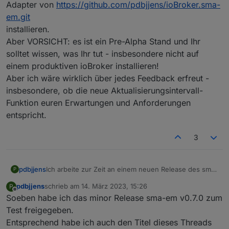
Adapter von
https://github.com/pdbjjens/ioBroker.sma-
em.git
installieren.
Aber VORSICHT: es ist ein Pre-Alpha Stand und Ihr
solltet wissen, was Ihr tut - insbesondere nicht auf
einem produktiven ioBroker installieren!
Aber ich wäre wirklich über jedes Feedback erfreut -
insbesondere, ob die neue Aktualisierungsintervall-
Funktion euren Erwartungen und Anforderungen
entspricht.
3
pdbjjens
Ich arbeite zur Zeit an einem neuen Release des sma-
P
em mit einigen funktionalen Erweiterungen.
pdbjjens
schrieb am
14. März 2023, 15:26
P
Insbesondere die schon lange überfällige
zuletzt editiert von
Offline
Soeben habe ich das minor Release sma-em v0.7.0 zum
Verringerung der Systemlast durch den sma-em soll
hierbei durch einstellbare Aktualisierungsintervalle für
Test freigegeben.
Realzeitdaten (wie z.B. Momentanleistung) und Nicht-
Entsprechend habe ich auch den Titel dieses Threads
Realzeitdaten (wie z.B. Zähler) realisiert werden.