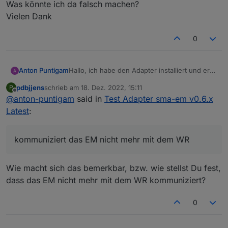
Was könnte ich da falsch machen?
Vielen Dank
0
Anton Puntigam
Hallo, ich habe den Adapter installiert und er
funktioniert auch soweit. Ich bekomme alle
pdbjjens
schrieb am
18. Dez. 2022, 15:11
P
Werte. Jedoch nach 15-20 Minuten
zuletzt editiert von
Offline
@
anton-puntigam
said in
Test Adapter sma-em v0.6.x
kommuniziert das EM nicht mehr mit dem WR.
Im Iobroker bekomme ich die Werte nach wie
Latest
:
vor. Sobald ich den Adapter stoppe
funktioniert es wieder.
Wechselrichter ist ein sunny tripower se
kommuniziert das EM nicht mehr mit dem WR
STP10.0-3SE-40
Was könnte ich da falsch machen?
Wie macht sich das bemerkbar, bzw. wie stellst Du fest,
Vielen Dank
dass das EM nicht mehr mit dem WR kommuniziert?
0