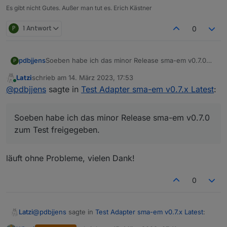
Es gibt nicht Gutes. Außer man tut es. Erich Kästner
P
1 Antwort
0
Soeben habe ich das minor Release sma-em v0.7.0
pdbjjens
P
zum Test freigegeben.
Latzi
schrieb am
14. März 2023, 17:53
Entsprechend habe ich auch den Titel dieses Threads
Dieses minor Release betrachte ich als "feature
zuletzt editiert von
Online
@
pdbjjens
sagte in
Test Adapter sma-em v0.7.x Latest
:
geändert.
complete" und es soll nach der Testphase als major
Release ins Stable Repository überführt werden.
Ich freue mich über Euer Test-Feedback.
Soeben habe ich das minor Release sma-em v0.7.0
zum Test freigegeben.
läuft ohne Probleme, vielen Dank!
0
@
pdbjjens
sagte in
Test Adapter sma-em v0.7.x Latest
:
Latzi