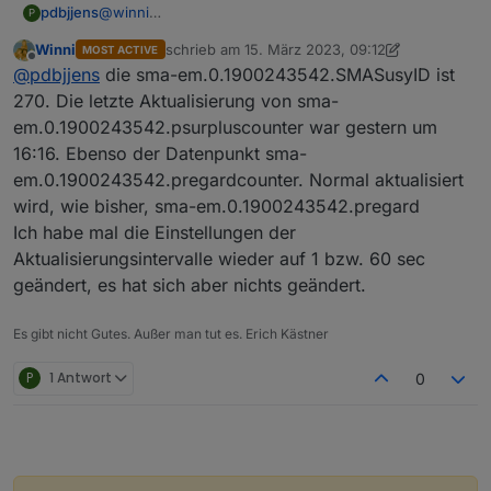
pdbjjens
@
winni
P
Die Zähler werden nur im Aktualisierungsintervall
Winni
schrieb am
15. März 2023, 09:12
MOST ACTIVE
aktualisiert, in Deinem Fall also alle 60s (der
zuletzt editiert von Winni
Offline
@
pdbjjens
die sma-em.0.1900243542.SMASusyID ist
Zeitstempel müsste also alle 60s aktualisiert werden).
Ist das bei Dir nicht der Fall, sondern wird gar nicht
270. Die letzte Aktualisierung von sma-
aktualisiert?
em.0.1900243542.psurpluscounter war gestern um
16:16. Ebenso der Datenpunkt sma-
em.0.1900243542.pregardcounter. Normal aktualisiert
wird, wie bisher, sma-em.0.1900243542.pregard
Ich habe mal die Einstellungen der
Aktualisierungsintervalle wieder auf 1 bzw. 60 sec
geändert, es hat sich aber nichts geändert.
Es gibt nicht Gutes. Außer man tut es. Erich Kästner
P
1 Antwort
0