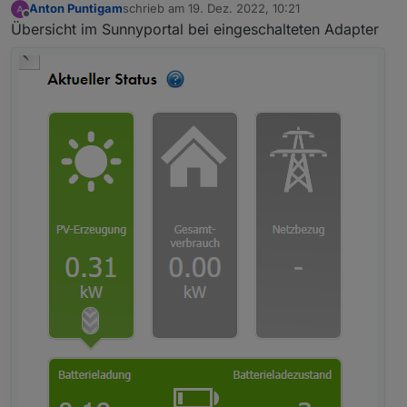
Anton Puntigam
schrieb am
19. Dez. 2022, 10:21
zuletzt editiert von
Offline
Übersicht im Sunnyportal bei eingeschalteten Adapter