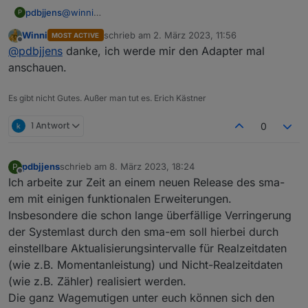
pdbjjens
@
winni
P
Kennst Du den neuen SEMP-Adapter? Mit dem kannst
Winni
schrieb am
2. März 2023, 11:56
MOST ACTIVE
Du alle Steckdosen, die ioBroker unterstützt an den
zuletzt editiert von
Offline
@
pdbjjens
danke, ich werde mir den Adapter mal
SHM über das SEMP-Protokoll anbinden. So könntest
Du wenigstens preiswerte Steckdosen kaufen.
anschauen.
Es gibt nicht Gutes. Außer man tut es. Erich Kästner
1 Antwort
0
pdbjjens
schrieb am
8. März 2023, 18:24
P
zuletzt editiert von
Offline
Ich arbeite zur Zeit an einem neuen Release des sma-
em mit einigen funktionalen Erweiterungen.
Insbesondere die schon lange überfällige Verringerung
der Systemlast durch den sma-em soll hierbei durch
einstellbare Aktualisierungsintervalle für Realzeitdaten
(wie z.B. Momentanleistung) und Nicht-Realzeitdaten
(wie z.B. Zähler) realisiert werden.
Die ganz Wagemutigen unter euch können sich den