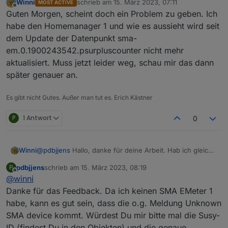
Winni
schrieb am
15. März 2023, 07:11
MOST ACTIVE
zuletzt editiert von
Offline
Soeben habe ich das minor Release sma-em v0.7.0
Guten Morgen, scheint doch ein Problem zu geben. Ich
zum Test freigegeben.
habe den Homemanager 1 und wie es aussieht wird seit
läuft ohne Probleme, vielen Dank!
dem Update der Datenpunkt sma-
em.0.1900243542.psurpluscounter nicht mehr
aktualisiert. Muss jetzt leider weg, schau mir das dann
später genauer an.
Es gibt nicht Gutes. Außer man tut es. Erich Kästner
P
1 Antwort
0
@
pdbjjens
Hallo, danke für deine Arbeit. Hab ich gleich
Winni
mal installiert. Läuft auch auf Anhieb, was mich aber ein
pdbjjens
schrieb am
15. März 2023, 08:19
P
bisschen wundert ist ein Eintrag im Log:
sma-em.0

zuletzt editiert von
Offline
@
winni
2023-03-14 16:48:02.473	info	New device discov
Zunächst meldet der Log: "Extended Mode false
Danke für das Feedback. Da ich keinen SMA EMeter 1
RealTime Interval 5 non-Realtime Interval 60 Language"
sma-em.0

habe, kann es gut sein, dass die o.g. Meldung Unknown
So habe ich es auch eingegeben.
Dann kommt aber: "device discovered: Unkown SMA
2023-03-14 16:48:01.334	info	Listen via UDP on
SMA device kommt. Würdest Du mir bitte mal die Susy-
device S/N: 1900243542 with IP/port: 192.168.1.60/60880
message rate: 1/sec"
ID (findest Du in den Objekten) und die genaue
Die Seriennummer ist die von meinem Energymeter.
sma-em.0
