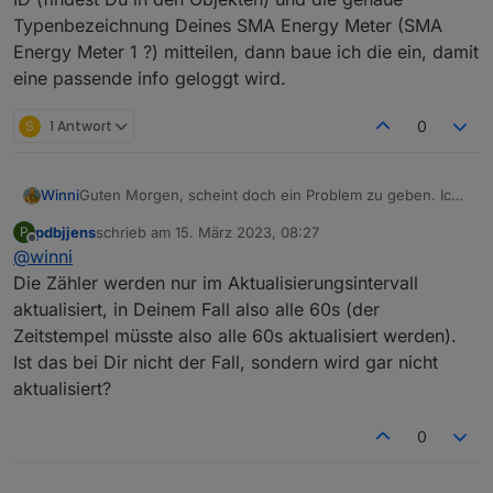
Aber wie eingangs gesagt es läuf 😀
2023-03-14 16:48:01.331	info	Details L1 false 
Typenbezeichnung Deines SMA Energy Meter (SMA
Energy Meter 1 ?) mitteilen, dann baue ich die ein, damit
sma-em.0

eine passende info geloggt wird.
S
1 Antwort
0
Winni
Guten Morgen, scheint doch ein Problem zu geben. Ich
habe den Homemanager 1 und wie es aussieht wird seit
pdbjjens
schrieb am
15. März 2023, 08:27
P
dem Update der Datenpunkt sma-
zuletzt editiert von
Offline
@
winni
em.0.1900243542.psurpluscounter nicht mehr
aktualisiert. Muss jetzt leider weg, schau mir das dann
Die Zähler werden nur im Aktualisierungsintervall
später genauer an.
aktualisiert, in Deinem Fall also alle 60s (der
Zeitstempel müsste also alle 60s aktualisiert werden).
Ist das bei Dir nicht der Fall, sondern wird gar nicht
aktualisiert?
0