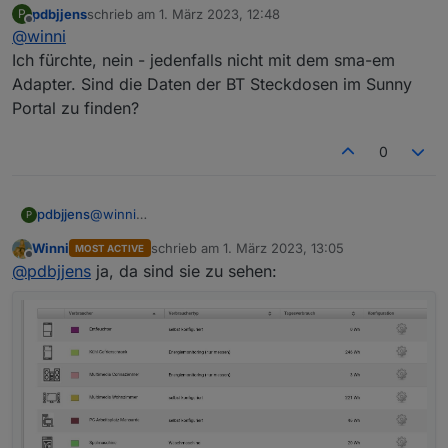
pdbjjens
schrieb am
1. März 2023, 12:48
P
Nur mal eine Frage, die Bluetooth Zwischenstecker die
zuletzt editiert von
Offline
@
winni
mit dem alten Homemanager vertrieben wurden, die
kann man wohl nicht irgendwie auslesen?
Ich fürchte, nein - jedenfalls nicht mit dem sma-em
Adapter. Sind die Daten der BT Steckdosen im Sunny
es werden in der Systemübersicht des WRs
Portal zu finden?
und im Sunnyportal keine zählerwerte mehr
angezeigt.
0
pdbjjens
@
winni
P
Ich fürchte, nein - jedenfalls nicht mit dem sma-em
Winni
schrieb am
1. März 2023, 13:05
MOST ACTIVE
Adapter. Sind die Daten der BT Steckdosen im Sunny
zuletzt editiert von
Offline
@
pdbjjens
ja, da sind sie zu sehen:
Portal zu finden?