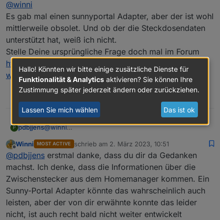
Offline
@
winni
Es gab mal einen sunnyportal Adapter, aber der ist wohl
mittlerweile obsolet. Und ob der die Steckdosendaten
unterstützt hat, weiß ich nicht.
Stelle Deine ursprüngliche Frage doch mal im Forum
https://forum.iobroker.net/topic/1100/sma-
Hallo! Könnten wir bitte einige zusätzliche Dienste für
wechselrichter
Vielleicht hat dort jemand eine Idee.
Funktionalität & Analytics
aktivieren? Sie können Ihre
Viel Hoffnung dass ich sie mal im iobroker sehen werde
Zustimmung später jederzeit ändern oder zurückziehen.
habe ich allerdings auch nicht. Besonders ärgerlich für
0
mich war, dass nur ein paar Wochen nachdem ich den
Lassen Sie mich wählen
Das ist ok
Homemanger 1 mit diesen (sündteueren) Dosen
bekommen habe, SMA mit dem Homemanager 2 den
pdbjjens
@
winni
P
alten abgelöst hat und bei dem diese Dosen nicht mehr
Es gab mal einen sunnyportal Adapter, aber der ist
unterstützt werden.
Winni
schrieb am
2. März 2023, 10:51
MOST ACTIVE
wohl mittlerweile obsolet. Und ob der die
zuletzt editiert von
Offline
@
pdbjjens
erstmal danke, dass du dir da Gedanken
Steckdosendaten unterstützt hat, weiß ich nicht.
Stelle Deine ursprüngliche Frage doch mal im Forum
machst. Ich denke, dass die Informationen über die
https://forum.iobroker.net/topic/1100/sma-
Zwischenstecker aus dem Homemanager kommen. Ein
wechselrichter
Vielleicht hat dort jemand eine Idee.
Sunny-Portal Adapter könnte das wahrscheinlich auch
leisten, aber der von dir erwähnte konnte das leider
nicht, ist auch recht bald nicht weiter entwickelt