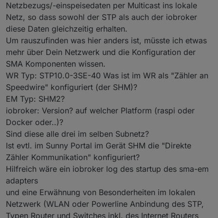
Netzbezugs/-einspeisedaten per Multicast ins lokale
Netz, so dass sowohl der STP als auch der iobroker
diese Daten gleichzeitig erhalten.
Um rauszufinden was hier anders ist, müsste ich etwas
mehr über Dein Netzwerk und die Konfiguration der
SMA Komponenten wissen.
WR Typ: STP10.0-3SE-40 Was ist im WR als "Zähler an
Speedwire" konfiguriert (der SHM)?
EM Typ: SHM2?
iobroker: Version? auf welcher Platform (raspi oder
Übersicht im Sunnyportal bei ausgeschalteten
Docker oder..)?
Adapter
Sind diese alle drei im selben Subnetz?
Ist evtl. im Sunny Portal im Gerät SHM die "Direkte
Zähler Kommunikation" konfiguriert?
Hilfreich wäre ein iobroker log des startup des sma-em
adapters
und eine Erwähnung von Besonderheiten im lokalen
Netzwerk (WLAN oder Powerline Anbindung des STP,
Typen Router und Switches inkl. des Internet Routers