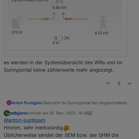
es werden in der Systemübersicht des WRs und im
Sunnyportal keine zählerwerte mehr angezeigt.
0
Anton Puntigam
Übersicht im Sunnyportal bei eingeschalteten
Adapter
pdbjjens
schrieb am
19. Dez. 2022, 16:48
P
zuletzt editiert von pdbjjens
Offline
@
anton-puntigam
Hmmm, sehr merkwürdig
Üblicherweise sendet der SEM bzw. der SHM die