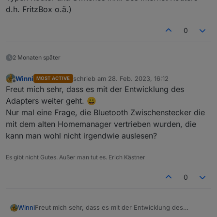
d.h. FritzBox o.ä.)
0
2 Monaten später
Systemübersicht im WR bei eingeschalteten
Winni
schrieb am
28. Feb. 2023, 16:12
MOST ACTIVE
zuletzt editiert von
Offline
Adapter
Freut mich sehr, dass es mit der Entwicklung des
Adapters weiter geht. 😀
Nur mal eine Frage, die Bluetooth Zwischenstecker die
mit dem alten Homemanager vertrieben wurden, die
kann man wohl nicht irgendwie auslesen?
Es gibt nicht Gutes. Außer man tut es. Erich Kästner
Systemübersicht im WR bei ausgeschalteten
0
Adapter
Winni
Freut mich sehr, dass es mit der Entwicklung des
Adapters weiter geht. 😀