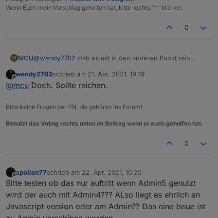
Wenn Euch mein Vorschlag geholfen hat, bitte rechts "^" klicken.
0
MCU
@
wendy2702
Hab es mit in den anderen Punkt rein
M
geschrieben. Reicht das nicht?
wendy2702
schrieb am
21. Apr. 2021, 19:19
zuletzt editiert von
Online
@
mcu
Doch. Sollte reichen.
Bitte keine Fragen per PN, die gehören ins Forum!
Benutzt das Voting rechts unten im Beitrag wenn er euch geholfen hat.
0
apollon77
schrieb am
22. Apr. 2021, 10:25
zuletzt editiert von
Offline
Bitte testen ob das nur auftritt wenn Admin5 genutzt
wird der auch mit Admin4??? ALso liegt es ehrlich an
Javascript version oder am Admin?? Das eine Issue ist