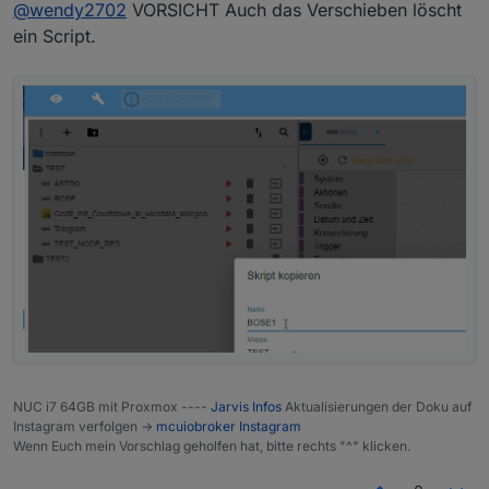
Online
@
wendy2702
VORSICHT Auch das Verschieben löscht
ein Script.
NUC i7 64GB mit Proxmox ----
Jarvis Infos
Aktualisierungen der Doku auf
Instagram verfolgen ->
mcuiobroker Instagram
Wenn Euch mein Vorschlag geholfen hat, bitte rechts "^" klicken.