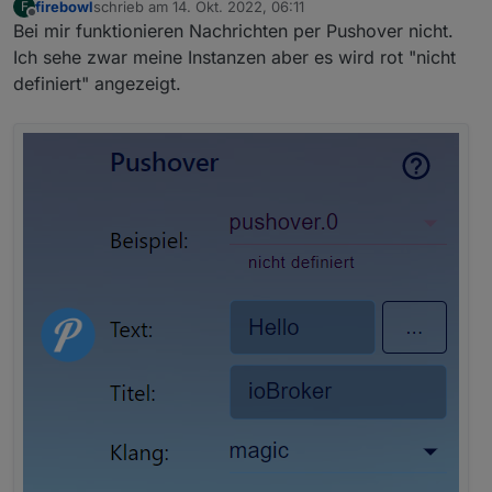
firebowl
schrieb am
14. Okt. 2022, 06:11
F
zuletzt editiert von
Offline
Bei mir funktionieren Nachrichten per Pushover nicht.
Ich sehe zwar meine Instanzen aber es wird rot "nicht
definiert" angezeigt.