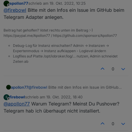
apollon77
schrieb am
19. Okt. 2022, 10:25
"triggers"
: [
zuletzt editiert von
Offline
@
firebowl
Bitte mit den Infos ein Issue im GitHub beim
    {
Wenn ich anstatt Pushover einfach nen Logeintrag
let cond0 = false;

Telegram Adapter anlegen.
"id"
: 
"TriggerState"
,
erzeugen lasse dann funktioniert das Script.
"acceptedBy"
: 
"triggers"
,
Sorry für die späte Antwort, hab wohl die
on({id: "zigbee.0.00158d0008ab3a82.temperatur
Beitrag hat geholfen? Votet rechts unten im Beitrag :-)
"_id"
: 1665724678070,
Benachrichtigung übersehen.
    _sendToFrontEnd(1665724678070, {val: obj.
https://paypal.me/Apollon77 / https://github.com/sponsors/Apollon77
"tagCard"
: 
"on change"
,
    const subCondVar1665724734367 = obj.state
"oid"
: 
"zigbee.0.00158d0008ab3a82.temperat
    const subCond1665724734367 = subCondVar16
Debug-Log für Instanz einschalten? Admin -> Instanzen ->
"oidRole"
: 
"value.temperature"
,
    const _cond = (subCond1665724734367);

Expertenmodus -> Instanz aufklappen - Loglevel ändern
"oidType"
: 
"number"
,
Logfiles auf Platte /opt/iobroker/log/… nutzen, Admin schneidet
    _sendToFrontEnd(1665724734367, {result: s
"oidUnit"
: 
"°C"
,
Zeilen ab
"oidWrite"
: 
false
,
0
    if (cond0 === false && _cond) {

"oidRead"
: 
true
        cond0 = true;    

    }
		// Pushover Hello

  ],
apollon77
@
firebowl
Bitte mit den Infos ein Issue im GitHub
		const subActionVar1665727500241 = "Hello
"conditions"
: [
beim Telegram Adapter anlegen.
		_sendToFrontEnd(1665727500241, {text
firebowl
schrieb am
19. Okt. 2022, 18:40
F
    [
zuletzt editiert von
		sendTo("pushover.0", "send", {
Offline
@
apollon77
Warum Telegram? Meinst Du Pushover?
      {
		    message: subActionVar1665727
Telegram hab ich überhaupt nicht installiert.
"id"
: 
"ConditionState"
,
		    title: "ioBroker".replace(/%s/g, ob
		    sound: "magic",

"acceptedBy"
: 
"conditions"
,
		    priority: -1

"_id"
: 1665724734367,
0
		});

"tagCard"
: 
">="
,