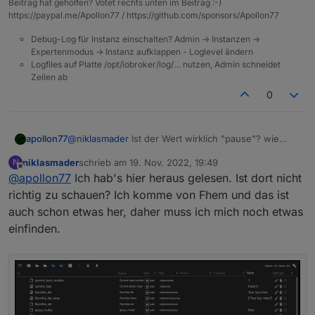
Beitrag hat geholfen? Votet rechts unten im Beitrag :-)
nicht mit dem String Value 'play' oder 'pause'. Ich
https://paypal.me/Apollon77 / https://github.com/sponsors/Apollon77
habs schon mit Anführungszeichen doppelt oder
einfach probiert.
Debug-Log für Instanz einschalten? Admin -> Instanzen ->
Expertenmodus -> Instanz aufklappen - Loglevel ändern
Logfiles auf Platte /opt/iobroker/log/… nutzen, Admin schneidet
Zeilen ab
0
apollon77
@
niklasmader
Ist der Wert wirklich "pause"? wie
Zeigt admin es an?
niklasmader
schrieb am
19. Nov. 2022, 19:49
N
zuletzt editiert von
Offline
@
apollon77
Ich hab's hier heraus gelesen. Ist dort nicht
richtig zu schauen? Ich komme von Fhem und das ist
auch schon etwas her, daher muss ich mich noch etwas
einfinden.