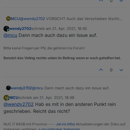
0
@
wendy2702
VORSICHT Auch das Verschieben löscht
MCU
M
ein Script.
wendy2702
schrieb am
21. Apr. 2021, 18:45
zuletzt editiert von
Online
@
mcu
Dann mach auch dazu ein Issue auf.
Bitte keine Fragen per PN, die gehören ins Forum!
Benutzt das Voting rechts unten im Beitrag wenn er euch geholfen hat.
0
wendy2702
@
mcu
Dann mach auch dazu ein Issue auf.
MCU
schrieb am
21. Apr. 2021, 18:48
M
zuletzt editiert von
Online
@
wendy2702
Hab es mit in den anderen Punkt rein
geschrieben. Reicht das nicht?
NUC i7 64GB mit Proxmox ----
Jarvis Infos
Aktualisierungen der Doku auf
Instagram verfolgen ->
mcuiobroker Instagram