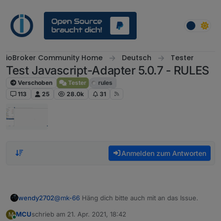
Weiter zum Inhalt
ioBroker Community Home
Deutsch
Tester
Test Javascript-Adapter 5.0.7 - RULES
Verschoben
Tester
rules
113
25
28.0k
31
Anmelden zum Antworten
wendy2702
@
mk-66
Häng dich bitte auch mit an das Issue.
MCU
schrieb am
21. Apr. 2021, 18:42
M
zuletzt editiert von