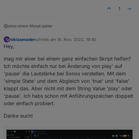
  }
        "acceptedBy": "conditions",

};*/
1
        "_id": 1665724734367,

        "tagCard": ">=",

//{
"triggers"
:[{
"id"
:
"TriggerState"
,
"acceptedBy"
        "oid": "",

etwa einem Monat später
        "value": "-18",

        "useTrigger": true

niklasmader
schrieb am
19. Nov. 2022, 19:40
N
      }

zuletzt editiert von
Offline
    ]

Hey,
  ],

  "justCheck": false,

mag mir einer bei einem ganz einfachen Skript helfen?
  "actions": {

Ich möchte einfach nur bei Änderung von play' auf
    "then": [

'pause' die Lautstärke bei Sonos verstellen. Mit dem
      {

'simple State' und dem Abgleich von 'true' und 'false'
        "id": "ActionPushover",

        "acceptedBy": "actions",

klappt das. Aber nicht mit dem String Value 'play' oder
        "_id": 1665727500241,

'pause'. Ich habs schon mit Anführungszeichen doppelt
        "instance": "pushover.0",

oder einfach probiert.
        "text": "Hello",

        "title": "ioBroker",

Danke euch!
        "sound": "magic",

        "priority": -1

      }

    ],
