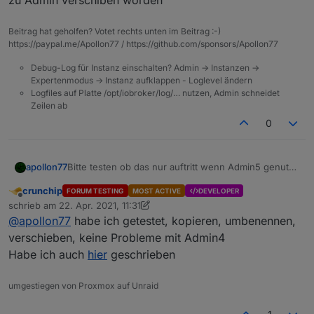
zu Admin verschiben worden
Beitrag hat geholfen? Votet rechts unten im Beitrag :-)
https://paypal.me/Apollon77 / https://github.com/sponsors/Apollon77
Debug-Log für Instanz einschalten? Admin -> Instanzen ->
Expertenmodus -> Instanz aufklappen - Loglevel ändern
Logfiles auf Platte /opt/iobroker/log/… nutzen, Admin schneidet
Zeilen ab
0
apollon77
Bitte testen ob das nur auftritt wenn Admin5 genutzt
wird der auch mit Admin4??? ALso liegt es ehrlich an
crunchip
FORUM TESTING
MOST ACTIVE
DEVELOPER
Javascript version oder am Admin?? Das eine Issue
Offline
schrieb am
22. Apr. 2021, 11:31
ist zu Admin verschiben worden
zuletzt editiert von crunchip
@
apollon77
habe ich getestet, kopieren, umbenennen,
verschieben, keine Probleme mit Admin4
Habe ich auch
hier
geschrieben
umgestiegen von Proxmox auf Unraid