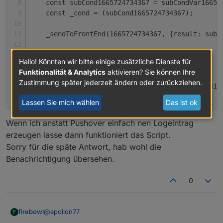
    const subCond1665724734367 = subCondVar16657
    const _cond = (subCond1665724734367);
    _sendToFrontEnd(1665724734367, {result: subC
if
 (cond0 === 
false
 && _cond) {
Hallo! Könnten wir bitte einige zusätzliche Dienste für
        cond0 = 
true
;    
Funktionalität & Analytics
aktivieren? Sie können Ihre
		// Pushover Hello
Zustimmung später jederzeit ändern oder zurückziehen.
		const subActionVar1665727500241 
		_sendToFrontEnd(1665727500241, 
Lassen Sie mich wählen
Das ist ok
		sendTo(
"pushover.0"
, 
"send"
, {
		    message: subActionVar1665727
Wenn ich anstatt Pushover einfach nen Logeintrag
		    title: 
"ioBroker"
.replace(/%
erzeugen lasse dann funktioniert das Script.
		    sound: 
"magic"
,
Sorry für die späte Antwort, hab wohl die
		    priority: -1
Benachrichtigung übersehen.
		});
    } 
else
if
 (cond0 === 
true
 && !_cond) {
        cond0 = 
false
;    
0
    }
});
@
apollon77
firebowl
F
/*const demo = {