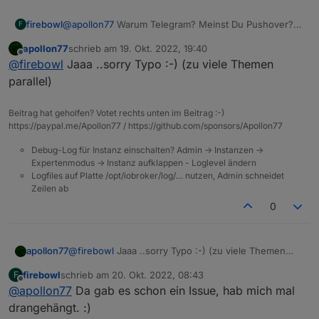
    } else if (cond0 === true && !_cond) {

"oid"
: 
""
,
        cond0 = false;    

"value"
: 
"-18"
,
firebowl
@
apollon77
Warum Telegram? Meinst Du Pushover?
F
Telegram hab ich überhaupt nicht installiert.
"useTrigger"
: 
true
    }

apollon77
schrieb am
19. Okt. 2022, 19:40
      }
zuletzt editiert von
});

Offline
@
firebowl
Jaaa ..sorry Typo :-) (zu viele Themen
    ]
/*const demo = {

parallel)
  ],
  "triggers": [

"justCheck"
: 
false
,
    {

      "id": "TriggerState",

"actions"
: {
Beitrag hat geholfen? Votet rechts unten im Beitrag :-)
      "acceptedBy": "triggers",

https://paypal.me/Apollon77 / https://github.com/sponsors/Apollon77
"then"
: [
      "_id": 1665724678070,

      {
Debug-Log für Instanz einschalten? Admin -> Instanzen ->
      "tagCard": "on change",

"id"
: 
"ActionPushover"
,
Expertenmodus -> Instanz aufklappen - Loglevel ändern
      "oid": "zigbee.0.00158d0008ab3a82.tempe
"acceptedBy"
: 
"actions"
,
Logfiles auf Platte /opt/iobroker/log/… nutzen, Admin schneidet
      "oidRole": "value.temperature",

"_id"
: 1665727500241,
Zeilen ab
      "oidType": "number",

"instance"
: 
"pushover.0"
,
0
      "oidUnit": "°C",

"text"
: 
"Hello"
,
      "oidWrite": false,

"title"
: 
"ioBroker"
,
      "oidRead": true

    }

"sound"
: 
"magic"
,
apollon77
@
firebowl
Jaaa ..sorry Typo :-) (zu viele Themen
  ],

"priority"
: -1
parallel)
  "conditions": [

firebowl
schrieb am
20. Okt. 2022, 08:43
F
      }
zuletzt editiert von
Offline
    [

@
apollon77
Da gab es schon ein Issue, hab mich mal
    ],
      {

drangehängt. :)
"else"
: []
        "id": "ConditionState",
