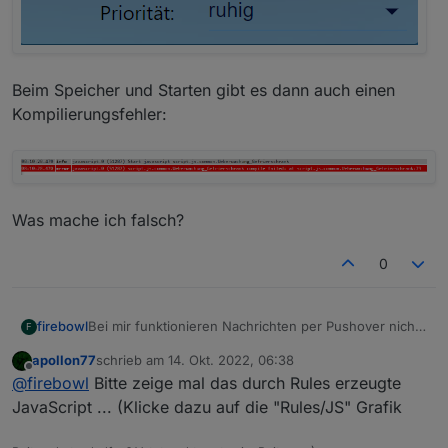
Beim Speicher und Starten gibt es dann auch einen
Kompilierungsfehler:
Was mache ich falsch?
0
Bei mir funktionieren Nachrichten per Pushover nicht.
firebowl
F
Ich sehe zwar meine Instanzen aber es wird rot "nicht
apollon77
schrieb am
14. Okt. 2022, 06:38
definiert" angezeigt.
zuletzt editiert von
Offline
@
firebowl
Bitte zeige mal das durch Rules erzeugte
JavaScript ... (Klicke dazu auf die "Rules/JS" Grafik