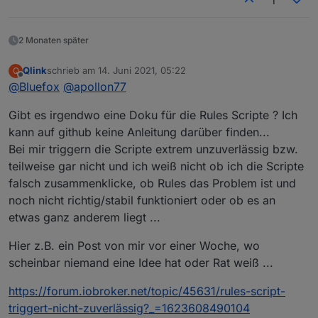
1
2 Monaten später
Qlink
schrieb am
14. Juni 2021, 05:22
Q
zuletzt editiert von
Offline
@
Bluefox
@
apollon77
Gibt es irgendwo eine Doku für die Rules Scripte ? Ich
kann auf github keine Anleitung darüber finden...
Bei mir triggern die Scripte extrem unzuverlässig bzw.
teilweise gar nicht und ich weiß nicht ob ich die Scripte
falsch zusammenklicke, ob Rules das Problem ist und
noch nicht richtig/stabil funktioniert oder ob es an
etwas ganz anderem liegt ...
Hier z.B. ein Post von mir vor einer Woche, wo
scheinbar niemand eine Idee hat oder Rat weiß ...
https://forum.iobroker.net/topic/45631/rules-script-
triggert-nicht-zuverlässig?_=1623608490104