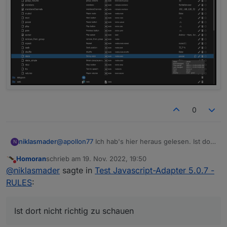
0
@
apollon77
Ich hab's hier heraus gelesen. Ist dort
niklasmader
N
nicht richtig zu schauen? Ich komme von Fhem
Homoran
schrieb am
19. Nov. 2022, 19:50
und das ist auch schon etwas her, daher muss ich
zuletzt editiert von
Nicht stören
@
niklasmader
sagte in
Test Javascript-Adapter 5.0.7 -
mich noch etwas einfinden.
RULES
:
Ist dort nicht richtig zu schauen