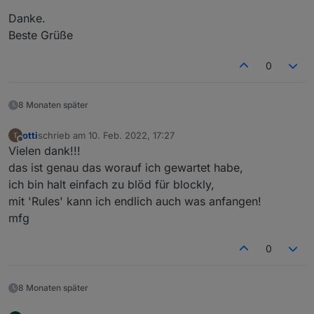
Danke.
Beste Grüße
0
8 Monaten später
otti
schrieb am
10. Feb. 2022, 17:27
zuletzt editiert von
Offline
Vielen dank!!!
das ist genau das worauf ich gewartet habe,
ich bin halt einfach zu blöd für blockly,
mit 'Rules' kann ich endlich auch was anfangen!
mfg
0
8 Monaten später