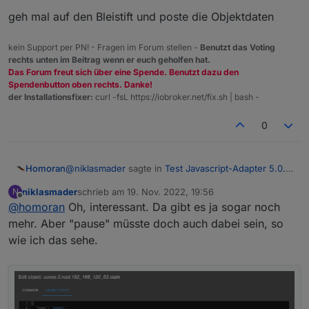
geh mal auf den Bleistift und poste die Objektdaten
kein Support per PN! - Fragen im Forum stellen -
Benutzt das Voting
rechts unten im Beitrag wenn er euch geholfen hat.
Das Forum freut sich über eine Spende. Benutzt dazu den
Spendenbutton oben rechts. Danke!
der Installationsfixer:
curl -fsL https://iobroker.net/fix.sh | bash -
0
@
niklasmader
sagte in
Test Javascript-Adapter 5.0.7
Homoran
- RULES
:
niklasmader
schrieb am
19. Nov. 2022, 19:56
N
zuletzt editiert von
Offline
@
homoran
Oh, interessant. Da gibt es ja sogar noch
Ist dort nicht richtig zu schauen
mehr. Aber "pause" müsste doch auch dabei sein, so
wie ich das sehe.
geh mal auf den Bleistift und poste die Objektdaten