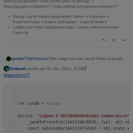
Beitrag hat geholfen? Votet rechts unten im Beitrag :-)
https://paypal.me/Apollon77 / https://github.com/sponsors/Apollon77
Debug-Log für Instanz einschalten? Admin -> Instanzen ->
Expertenmodus -> Instanz aufklappen - Loglevel ändern
Logfiles auf Platte /opt/iobroker/log/… nutzen, Admin schneidet
Zeilen ab
0
apollon77
@
firebowl
Bitte zeige mal das durch Rules erzeugte
JavaScript ... (Klicke dazu auf die "Rules/JS" Grafik
firebowl
schrieb am
18. Okt. 2022, 17:26
F
zuletzt editiert von firebowl
Offline
@
apollon77
Beim Speicher und Starten gibt es dann auch einen
Kompilierungsfehler:
Was mache ich falsch?
let
 cond0 = 
false
;
on({
id
: 
"zigbee.0.00158d0008ab3a82.temperature"
,
    _sendToFrontEnd(1665724678070, {val: obj.sta
    const subCondVar1665724734367 = obj.state.va