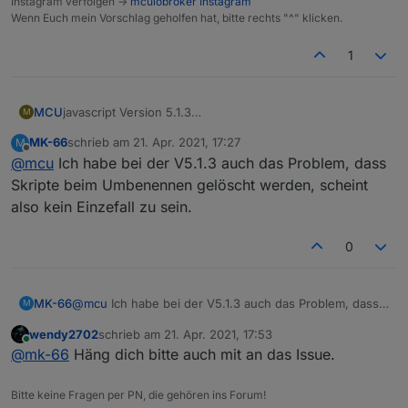
Instagram verfolgen ->
mcuiobroker Instagram
Wenn Euch mein Vorschlag geholfen hat, bitte rechts "^" klicken.
1
MCU
javascript Version 5.1.3
M
Änderung vom Scriptnamen führt zur Löschung vom
MK-66
schrieb am
21. Apr. 2021, 17:27
M
gesamten Script ohne Vorwarnung.
zuletzt editiert von
Offline
@
mcu
Ich habe bei der V5.1.3 auch das Problem, dass
https://github.com/ioBroker/ioBroker.javascript/issues/82
0
Skripte beim Umbenennen gelöscht werden, scheint
also kein Einzefall zu sein.
0
MK-66
@
mcu
Ich habe bei der V5.1.3 auch das Problem, dass
M
Skripte beim Umbenennen gelöscht werden, scheint
wendy2702
schrieb am
21. Apr. 2021, 17:53
also kein Einzefall zu sein.
zuletzt editiert von
Online
@
mk-66
Häng dich bitte auch mit an das Issue.
Bitte keine Fragen per PN, die gehören ins Forum!