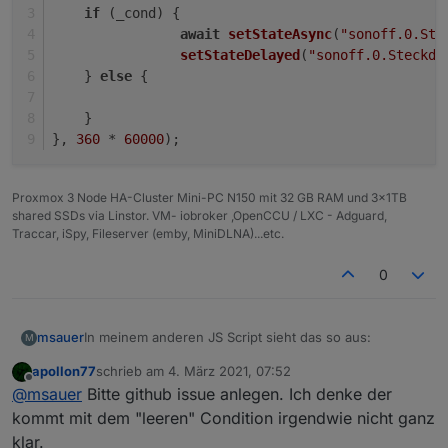
if
 (_cond) {
await
setStateAsync
(
"sonoff.0.Ste
setStateDelayed
(
"sonoff.0.Steckdo
    } 
else
 {
    }
}, 
360
 * 
60000
);
Proxmox 3 Node HA-Cluster Mini-PC N150 mit 32 GB RAM und 3x1TB
shared SSDs via Linstor. VM- iobroker ,OpenCCU / LXC - Adguard,
Traccar, iSpy, Fileserver (emby, MiniDLNA)...etc.
0
In meinem anderen JS Script sieht das so aus:
msauer
M
apollon77
schrieb am
4. März 2021, 07:52
schedule("*/60 * * * *", async function () {

zuletzt editiert von
Offline
@
msauer
Bitte github issue anlegen. Ich denke der
  setState("sonoff.0.Steckdose04.POWER1"/*Stec
als Rules:
  setStateDelayed("sonoff.0.Steckdose04.POWER
kommt mit dem "leeren" Condition irgendwie nicht ganz
klar.