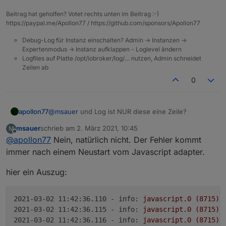
der Spiegelung Einstellung. Das Script ist das, was ich
Beitrag hat geholfen? Votet rechts unten im Beitrag :-)
mit RULES erstellt habe.
https://paypal.me/Apollon77 / https://github.com/sponsors/Apollon77
Debug-Log für Instanz einschalten? Admin -> Instanzen ->
Expertenmodus -> Instanz aufklappen - Loglevel ändern
Logfiles auf Platte /opt/iobroker/log/… nutzen, Admin schneidet
Zeilen ab
0
apollon77
@
msauer
und Log ist NUR diese eine Zeile?
msauer
schrieb am
2. März 2021, 10:45
M
zuletzt editiert von
Offline
@
apollon77
Nein, natürlich nicht. Der Fehler kommt
immer nach einem Neustart vom Javascript adapter.
hier ein Auszug:
2021-03-02 11:42:36.110 - info:
javascript.0
(8715)
2021-03-02 11:42:36.115 - info:
javascript.0
(8715)
2021-03-02 11:42:36.116 - info:
javascript.0
(8715)