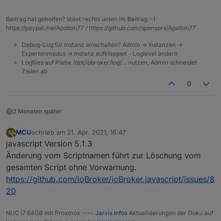
setInterval(async function (obj) {

    const _cond = ();

Beitrag hat geholfen? Votet rechts unten im Beitrag :-)
    if (_cond) {

https://paypal.me/Apollon77 / https://github.com/sponsors/Apollon77
		await setStateAsync("sonoff.0.Steckd
		setStateDelayed("sonoff.0.Steckdose0
Debug-Log für Instanz einschalten? Admin -> Instanzen ->
    } else {

Expertenmodus -> Instanz aufklappen - Loglevel ändern
Logfiles auf Platte /opt/iobroker/log/… nutzen, Admin schneidet
    }

Zeilen ab
0
2 Monaten später
MCU
schrieb am
21. Apr. 2021, 16:47
M
zuletzt editiert von
Offline
javascript Version 5.1.3
Änderung vom Scriptnamen führt zur Löschung vom
gesamten Script ohne Vorwarnung.
https://github.com/ioBroker/ioBroker.javascript/issues/8
20
NUC i7 64GB mit Proxmox ----
Jarvis Infos
Aktualisierungen der Doku auf