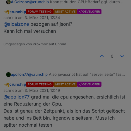
AlCalzone
@
crunchip
Kannst du den CPU-Bedarf ggf. durch
stoppen einzelner Adapter eingrenzen?
crunchip
FORUM TESTING
MOST ACTIVE
DEVELOPER
Abwesend
schrieb am
3. März 2021, 12:34
zuletzt editiert von
@
alcalzone
bezogen auf jsonl?
Kann ich mal versuchen
umgestiegen von Proxmox auf Unraid
0
apollon77
@
crunchip
Also javascript hat auf "server seite" fast
keine Änderungen bekommen... also eher
crunchip
FORUM TESTING
MOST ACTIVE
DEVELOPER
unwahrscheinlich
Abwesend
schrieb am
3. März 2021, 12:49
zuletzt editiert von
@
apollon77
grad mal die cpu angesehen, ersichtlich ist
eine Reduzierung der Cpu.
Das ist genau der Zeitpunkt, als ich das Script gelöscht
habe und ins Bett bin. Irgendwie seltsam. Muss ich
später nochmal testen