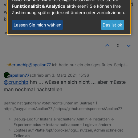
vllt hat sich dadurch auch etwas "hochgeschaukelt" und
Funktionalität & Analytics
aktivieren? Sie können Ihre
wurde erst beendet durchs löschen des Scripts. Hab
Zustimmung später jederzeit ändern oder zurückziehen.
keine Ahnung, ob soetwas möglich wäre.
Lassen Sie mich wählen
Das ist ok
umgestiegen von Proxmox auf Unraid
0
crunchip
@
apollon77
ich hatte nur ein einziges Rules-Script
angelegt, siehe Script von oben, BWM- Bewegung
apollon77
schrieb am
3. März 2021, 15:36
erkannt-Nachricht ausgeben, aber in diesem Script
zuletzt editiert von
Offline
@
crunchip
hm ... wüsse an sich nicht ... aber müsste
hab ich immer wieder gebastelt und verschiedene
Sachen getestet, also Blöcke gelöscht, wieder was
man nochmal nachstellen
neues aufgebaut, wieder gelöscht, wieder was
neues probiert, usw.
Beitrag hat geholfen? Votet rechts unten im Beitrag :-)
vllt hat sich dadurch auch etwas "hochgeschaukelt"
https://paypal.me/Apollon77 / https://github.com/sponsors/Apollon77
und wurde erst beendet durchs löschen des Scripts.
Hab keine Ahnung, ob soetwas möglich wäre.
Debug-Log für Instanz einschalten? Admin -> Instanzen ->
Expertenmodus -> Instanz aufklappen - Loglevel ändern
Logfiles auf Platte /opt/iobroker/log/… nutzen, Admin schneidet
Zeilen ab