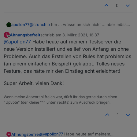
0
apollon77
@
crunchip
hm ... wüsse an sich nicht ... aber müsste
man nochmal nachstellen
Ahnungsbefreit
schrieb am
3. März 2021, 16:37
A
zuletzt editiert von
Offline
@
apollon77
Habe heute auf meinem Testserver die
neue Version installiert und es lief von Anfang an ohne
Probleme. Auch das Erstellen von Rules hat problemlos
(an einem einfachen Beispiel) geklappt. Tolles neues
Feature, das hätte mir den Einstieg echt erleichtert!
Super Arbeit, vielen Dank!
Wenn meine Antwort hilfreich war, dürft Ihr das gerne durch einen
"Upvote" (der kleine "^" unten rechts) zum Ausdruck bringen.
1
@
apollon77
Habe heute auf meinem
Ahnungsbefreit
A