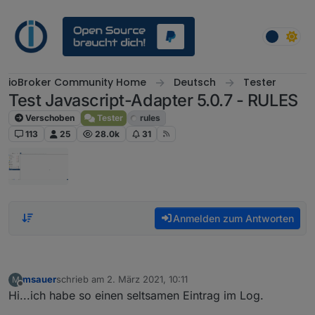
Weiter zum Inhalt
ioBroker Community Home
Deutsch
Tester
Test Javascript-Adapter 5.0.7 - RULES
Verschoben
Tester
rules
113
25
28.0k
31
Anmelden zum Antworten
msauer
schrieb am
2. März 2021, 10:11
M
zuletzt editiert von
Offline
Hi...ich habe so einen seltsamen Eintrag im Log.