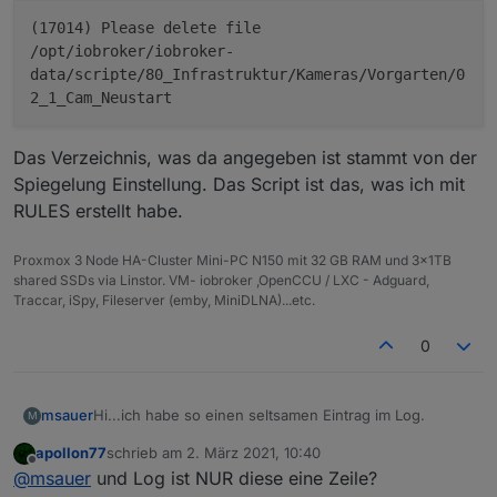
(17014) Please delete file
/opt/iobroker/iobroker-
data/scripte/80_Infrastruktur/Kameras/Vorgarten/0
2_1_Cam_Neustart
Das Verzeichnis, was da angegeben ist stammt von der
Spiegelung Einstellung. Das Script ist das, was ich mit
RULES erstellt habe.
Proxmox 3 Node HA-Cluster Mini-PC N150 mit 32 GB RAM und 3x1TB
shared SSDs via Linstor. VM- iobroker ,OpenCCU / LXC - Adguard,
Traccar, iSpy, Fileserver (emby, MiniDLNA)...etc.
0
Hi...ich habe so einen seltsamen Eintrag im Log.
msauer
M
apollon77
schrieb am
2. März 2021, 10:40
zuletzt editiert von
Offline
@
msauer
und Log ist NUR diese eine Zeile?
Das Verzeichnis, was da angegeben ist stammt von