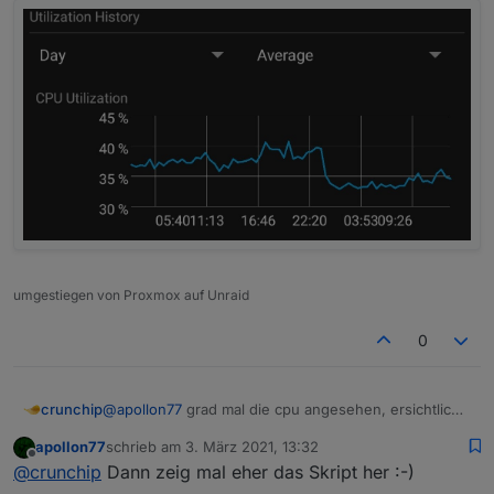
umgestiegen von Proxmox auf Unraid
0
crunchip
@
apollon77
grad mal die cpu angesehen, ersichtlich
ist eine Reduzierung der Cpu.
apollon77
schrieb am
3. März 2021, 13:32
Das ist genau der Zeitpunkt, als ich das Script
zuletzt editiert von
Offline
@
crunchip
Dann zeig mal eher das Skript her :-)
gelöscht habe und ins Bett bin. Irgendwie seltsam.
Muss ich später nochmal testen