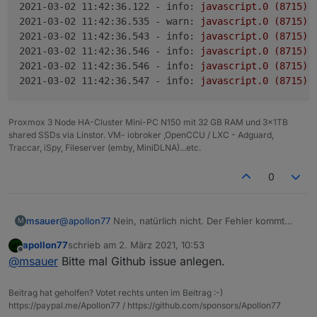
2021-03-02 11:42:36.122 - info:
javascript.0
(8715)
2021-03-02 11:42:36.535 - warn:
javascript.0
(8715)
2021-03-02 11:42:36.543 - info:
javascript.0
(8715)
2021-03-02 11:42:36.546 - info:
javascript.0
(8715)
2021-03-02 11:42:36.546 - info:
javascript.0
(8715)
2021-03-02 11:42:36.547 - info:
javascript.0
(8715)
Proxmox 3 Node HA-Cluster Mini-PC N150 mit 32 GB RAM und 3x1TB
shared SSDs via Linstor. VM- iobroker ,OpenCCU / LXC - Adguard,
Traccar, iSpy, Fileserver (emby, MiniDLNA)...etc.
0
@
apollon77
Nein, natürlich nicht. Der Fehler kommt
msauer
M
immer nach einem Neustart vom Javascript adapter.
apollon77
schrieb am
2. März 2021, 10:53
hier ein Auszug:
zuletzt editiert von
Offline
@
msauer
Bitte mal Github issue anlegen.
2021-03-02 11:42:36.110 - info: javascript.0 
2021-03-02 11:42:36.115 - info: javascript.0 
Beitrag hat geholfen? Votet rechts unten im Beitrag :-)
2021-03-02 11:42:36.116 - info: javascript.0 
https://paypal.me/Apollon77 / https://github.com/sponsors/Apollon77
2021-03-02 11:42:36.122 - info: javascript.0 