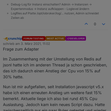
Debug-Log für Instanz einschalten? Admin -> Instanzen ->
2021-03-02 11:42:36.535 - warn: javascript.0 
Expertenmodus -> Instanz aufklappen - Loglevel ändern
2021-03-02 11:42:36.543 - info: javascript.0 
Logfiles auf Platte /opt/iobroker/log/… nutzen, Admin schneidet
2021-03-02 11:42:36.546 - info: javascript.0 
Zeilen ab
2021-03-02 11:42:36.546 - info: javascript.0 
0
crunchip
FORUM TESTING
MOST ACTIVE
DEVELOPER
Abwesend
schrieb am
3. März 2021, 11:02
zuletzt editiert von
Frage zum Adapter
Im Zusammenhang mit der Umstellung von Redis auf
jsonl hatte ich im anderen Thread ja schon geschrieben,
das ich dadurch einen Anstieg der Cpu von 15% auf
30% hatte.
Nun ist mir aufgefallen, seit Installation javascript v5.x
habe ich einen erneuten Anstieg um weitere fast 15%
bemerkt. Aktuelle liege ich also bei rund 45% Cpu
Auslastung. Jedoch kam kein neues Script dazu. Hatte
zwischenzeitlich nur ein paar Rules getestet und wieder