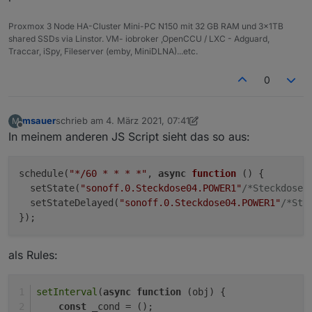
Proxmox 3 Node HA-Cluster Mini-PC N150 mit 32 GB RAM und 3x1TB
shared SSDs via Linstor. VM- iobroker ,OpenCCU / LXC - Adguard,
Traccar, iSpy, Fileserver (emby, MiniDLNA)...etc.
0
msauer
schrieb am
4. März 2021, 07:41
M
zuletzt editiert von msauer
3. Apr. 2021, 08:41
Offline
In meinem anderen JS Script sieht das so aus:
schedule(
"*/60 * * * *"
, 
async
function
 ()
 {

  setState(
"sonoff.0.Steckdose04.POWER1"
/*Steckdose0
  setStateDelayed(
"sonoff.0.Steckdose04.POWER1"
/*Ste
als Rules:
setInterval
(
async
function
 (
obj
) {
const
 _cond = ();