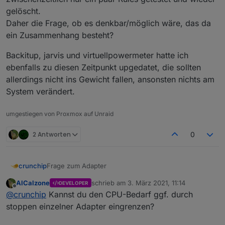
gelöscht.
Daher die Frage, ob es denkbar/möglich wäre, das da
ein Zusammenhang besteht?
Backitup, jarvis und virtuellpowermeter hatte ich
ebenfalls zu diesen Zeitpunkt upgedatet, die sollten
allerdings nicht ins Gewicht fallen, ansonsten nichts am
System verändert.
umgestiegen von Proxmox auf Unraid
2 Antworten
0
Frage zum Adapter
crunchip
AlCalzone
schrieb am
3. März 2021, 11:14
DEVELOPER
Im Zusammenhang mit der Umstellung von Redis auf
zuletzt editiert von
Offline
@
crunchip
Kannst du den CPU-Bedarf ggf. durch
jsonl hatte ich im anderen Thread ja schon
geschrieben, das ich dadurch einen Anstieg der Cpu
Nun ist mir aufgefallen, seit Installation javascript v5.x
stoppen einzelner Adapter eingrenzen?
von 15% auf 30% hatte.
habe ich einen erneuten Anstieg um weitere fast
15% bemerkt. Aktuelle liege ich also bei rund 45%
Backitup, jarvis und virtuellpowermeter hatte ich