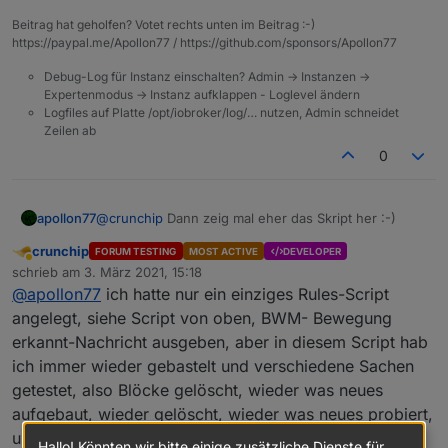
Beitrag hat geholfen? Votet rechts unten im Beitrag :-)
https://paypal.me/Apollon77 / https://github.com/sponsors/Apollon77
Debug-Log für Instanz einschalten? Admin -> Instanzen ->
Expertenmodus -> Instanz aufklappen - Loglevel ändern
Logfiles auf Platte /opt/iobroker/log/… nutzen, Admin schneidet
Zeilen ab
0
apollon77
@
crunchip
Dann zeig mal eher das Skript her :-)
crunchip
FORUM TESTING
MOST ACTIVE
DEVELOPER
Abwesend
schrieb am
3. März 2021, 15:18
zuletzt editiert von
@
apollon77
ich hatte nur ein einziges Rules-Script
angelegt, siehe Script von oben, BWM- Bewegung
erkannt-Nachricht ausgeben, aber in diesem Script hab
ich immer wieder gebastelt und verschiedene Sachen
getestet, also Blöcke gelöscht, wieder was neues
aufgebaut, wieder gelöscht, wieder was neues probiert,
usw.
Hallo! Könnten wir bitte einige zusätzliche Dienste für