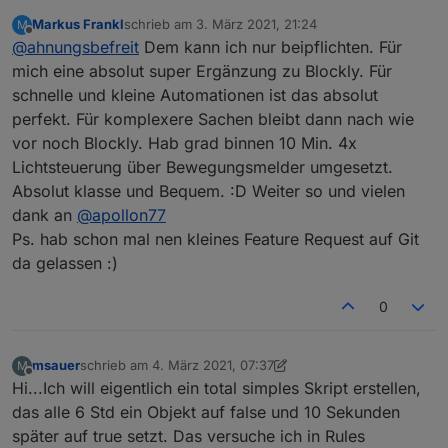
Testserver die neue Version installiert und es
Markus Frankl
schrieb am
3. März 2021, 21:24
M
lief von Anfang an ohne Probleme. Auch das
Super Arbeit, vielen Dank!
zuletzt editiert von
Offline
@
ahnungsbefreit
Dem kann ich nur beipflichten. Für
Erstellen von Rules hat problemlos (an einem
einfachen Beispiel) geklappt. Tolles neues
mich eine absolut super Ergänzung zu Blockly. Für
Feature, das hätte mir den Einstieg echt
schnelle und kleine Automationen ist das absolut
erleichtert!
perfekt. Für komplexere Sachen bleibt dann nach wie
vor noch Blockly. Hab grad binnen 10 Min. 4x
Lichtsteuerung über Bewegungsmelder umgesetzt.
Absolut klasse und Bequem. :D Weiter so und vielen
dank an
@
apollon77
Ps. hab schon mal nen kleines Feature Request auf Git
da gelassen :)
0
msauer
schrieb am
4. März 2021, 07:37
M
zuletzt editiert von msauer
3. Apr. 2021, 08:37
Offline
Hi...Ich will eigentlich ein total simples Skript erstellen,
das alle 6 Std ein Objekt auf false und 10 Sekunden
später auf true setzt. Das versuche ich in Rules