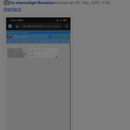
Ein ehemaliger Benutzer
schrieb am
19. Feb. 2021, 11:55
?
zuletzt editiert von
Offline
@
arteck