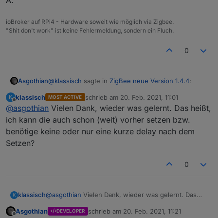
Ich habe auch schon kleine Einbauschalter geordert,
damit ich die Panels im eingebauten Zustand und mit
ioBroker auf RPi4 - Hardware soweit wie möglich via Zigbee.
der geänderten Verdrahtung auch mal einzeln vom
"Shit don't work" ist keine Fehlermeldung, sondern ein Fluch.
Netz nehmen kann, ohne gleich einen ganzen
Sicherungszweig abzuschalten.
0
Besonders auch, wenn man noch eine
Direktverbindung zu Fernbedienungen für
Notfallzwecke mit einbaut, gibt es seltsame Dinge. So
haben sich auch mal zwei Panels statt des eigentlich
@
klassisch
sagte in
ZigBee neue Version 1.4.4
:
Asgothian
intendierten angelernt - quer durchs Haus.
klassisch
schrieb am
20. Feb. 2021, 11:01
K
MOST ACTIVE
zuletzt editiert von
Offline
@
asgothian
Vielen Dank, wieder was gelernt. Das heißt,
In meinem speziellen Fall kommt manchmal
noch die tranfertime dazu, die dann auch
ich kann die auch schon (weit) vorher setzen bzw.
Die Transition_time wird nie alleine an die Lampe
zuerst gesendet werden muß.
benötige keine oder nur eine kurze delay nach dem
gesendet. Diese wird im Adapter gehalten und bei
Setzen?
jeder Anpassung der Helligkeit / des State mit an
A.
das Gerät geschickt.
0
klassisch
@
asgothian
Vielen Dank, wieder was gelernt. Das
K
heißt, ich kann die auch schon (weit) vorher setzen
Asgothian
schrieb am
20. Feb. 2021, 11:21
DEVELOPER
bzw. benötige keine oder nur eine kurze delay nach
zuletzt editiert von