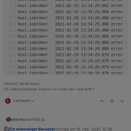
h
h
h
h
h
h
h
h
h
h
h
HW:NUC (16 GB Ram)
OS: Debian Bullseye, Promox V7, node v16.x npm 8.19.3
1 Antwort
0
arteck
@david83 ja
Ein ehemaliger Benutzer
schrieb am
19. Feb. 2021, 12:38
?