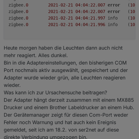
Ich wäre dankbar, für hilfe um dieses Problem
zigbee.
0
2021
-
02
-
21
04
:
04
:
22.007
error
	(
101
lösen zu können :)
zigbee.
0
2021
-
02
-
21
04
:
04
:
22.007
error
	(
101
Danke
zigbee.
0
2021
-
02
-
21
04
:
04
:
21.997
	info	(
101
zigbee.
0
2021
-
02
-
21
04
:
04
:
21.996
	info	(
101
Heute morgen haben die Leuchten dann auch nicht
mehr reagiert. Alles dunkel.
Bin in die Adaptereinstellungen, den bisherigen COM
Port nochmals aktiv ausgewählt, gespeichert und der
Adapter wurde wieder grün, alle Leuchten reagieren
wieder.
Was kann ich zur Ursachensuche beitragen?
Der Adapter hängt derzeit zusammen mit einem MX885
Drucker und einem Brother Labeldrucker an einem Hub.
Der Gerätemanager zeigt für diesen Com-Port weder
Fehler noch Warnung und hat auch kein Ereignis
gemeldet, seit ich am 18.2. von ser2net auf diese
direkte Verbindung umgezogen bin.