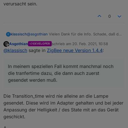
verursacht sein.
0
klassisch
@
asgothian
Vielen Dank für die Info. Schade, daß die
K
Telegramme zerlegt werden.
Asgothian
schrieb am
20. Feb. 2021, 10:58
DEVELOPER
In meinem speziellen Fall kommt manchmal noch die
zuletzt editiert von
Offline
@
klassisch
sagte in
ZigBee neue Version 1.4.4
:
tranfertime dazu, die dann auch zuerst gesendet
werden muß.
Bei mir haben sich delayy im Bereich 0.1 bis 0.5
In meinem speziellen Fall kommt manchmal noch
Sekunden bewährt.
Eine abschließende Aussage möchte ich noch nicht
die tranfertime dazu, die dann auch zuerst
treffem. Das Netz ist noch im Ausbau, ich spiele noch
gesendet werden muß.
zu viel rum, noch einige Komponenten im Zulauf.
Da könnte sich auch noch einiges verschieben.
Ich experimentiere auch noch mit der richtigen
Die Transition_time wird nie alleine an die Lampe
Anbindung der Karte. Über ser2Lan zum guten
gesendet. Diese wird im Adapter gehalten und bei jeder
Funkstandort konnte ich irgendwann neue Panels
Anpassung der Helligkeit / des State mit an das Gerät
nur anlernen, wenn ich die anderen ausgeschaltet
habe. Direkt am ioBroker Rechner geht das Anlernen
geschickt.
zuverlässiger, aber da ist der Funkstandort
schlechter.
A.