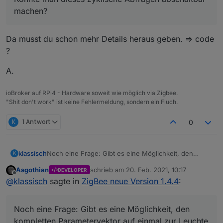
machen?
Da musst du schon mehr Details heraus geben. => code
?
A.
ioBroker auf RPi4 - Hardware soweit wie möglich via Zigbee.
"Shit don't work" ist keine Fehlermeldung, sondern ein Fluch.
K
1 Antwort
0
klassisch
Noch eine Frage: Gibt es eine Möglichkeit, den
K
kompletten Parametervektor auf einmal zur Leuchte
Asgothian
schrieb am
20. Feb. 2021, 10:17
DEVELOPER
zu übertragen? Ich habe den Eindruck, daß das
zuletzt editiert von
Offline
@
klassisch
sagte in
ZigBee neue Version 1.4.4
:
serielle Schreiben nicht immer übernommen wird,
oder daß man rel. lange Pausen zwischen den
Paramtern einbauen muß.
Noch eine Frage: Gibt es eine Möglichkeit, den
kompletten Parametervektor auf einmal zur Leuchte