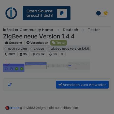
Weiter zum Inhalt
ioBroker Community Home
Deutsch
Tester
ZigBee neue Version 1.4.4
Gesperrt
Verschoben
Tester
neue version
zigbee
zigbee neue version 1.4.0
302
35
78.8k
36
Anmelden zum Antworten
arteck
@david83 zeigmal die ausschlus liste