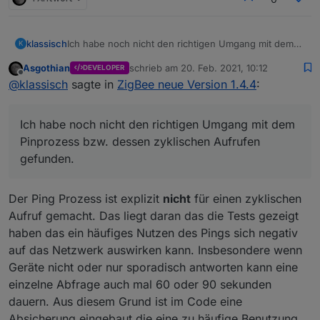
Ich habe noch nicht den richtigen Umgang mit dem
klassisch
K
Pinprozess bzw. dessen zyklischen Aufrufen
Asgothian
schrieb am
20. Feb. 2021, 10:12
DEVELOPER
gefunden.
Bewegungssensor triggert. Ich möchte die alten
zuletzt editiert von
Offline
@
klassisch
sagte in
ZigBee neue Version 1.4.4
:
Fallbeispiel Licht:
Fallbeispiel Licht fading down*
Einstellungen wiederherstellen und einschalten
Pingabfrage
jetzt dreht jemand am symfonisk rotary encoder
Statt eines harten Auschaltens nach einem
Ich habe noch nicht den richtigen Umgang mit dem
um die Helligkeit zu justieren.
BWM Event oder einem timeout schicke ich die
Nach dem Ende des Drehend versuche ich eine
Floalt auf eine langsame ramp down.
Pinprozess bzw. dessen zyklischen Aufrufen
Pingabfrage
Vor der Rampe speichere ich mir die Werte ab.
gefunden.
Die wird aber blockiert. Dasi sit schade.
Am Ende der Rampe stehen hier andere Werte,
die ich nicht eigeschrieben habe.
Kann es sein, daß die Werte zyklisch geupdatet
Der Ping Prozess ist explizit
nicht
für einen zyklischen
werden und damit die Istwerte währnd der ramp
Aufruf gemacht. Das liegt daran das die Tests gezeigt
down Zeit gefangen werden?
haben das ein häufiges Nutzen des Pings sich negativ
Könnte man dieses zyklische Abfragen
abschaltbar machen?
auf das Netzwerk auswirken kann. Insbesondere wenn
Geräte nicht oder nur sporadisch antworten kann eine
einzelne Abfrage auch mal 60 oder 90 sekunden
dauern. Aus diesem Grund ist im Code eine
Absicherung eingebaut die eine zu häufige Benutzung