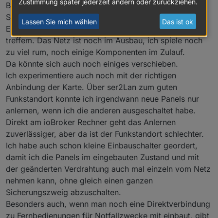
Zigbee Bibliothek übergeben werden sie nach
A.
muß.
Zustimmung später jederzeit ändern oder zurückziehen.
Bei mir haben sich delayy im Bereich 0.1 bis 0.5
Verhalten nicht zeigen habe ich tests gemacht. Bei
Zigbee-Standard in einzelne Telegramme zerlegt.
Sekunden bewährt.
guter Verbindung sind pausen von 50 bis 100 ms
Lassen Sie mich wählen
Das ist ok
Eine abschließende Aussage möchte ich noch nicht
ausreichend um beliebig viele 'Requests' an ein
Gerät zu senden. Da die wenigsten
treffem. Das Netz ist noch im Ausbau, ich spiele noch
"Parametervektoren" bei Leuchten mehr als 3
zu viel rum, noch einige Komponenten im Zulauf.
Datenpunkte haben (Helligkeit, Farbe (oder
Da könnte sich auch noch einiges verschieben.
Farbtemperatur), on/off Status) sollte auch ein
senden ohne Verzögerung problemlos sein.
Ich experimentiere auch noch mit der richtigen
Anbindung der Karte. Über ser2Lan zum guten
Funkstandort konnte ich irgendwann neue Panels nur
anlernen, wenn ich die anderen ausgeschaltet habe.
Direkt am ioBroker Rechner geht das Anlernen
zuverlässiger, aber da ist der Funkstandort schlechter.
Ich habe auch schon kleine Einbauschalter geordert,
damit ich die Panels im eingebauten Zustand und mit
der geänderten Verdrahtung auch mal einzeln vom Netz
nehmen kann, ohne gleich einen ganzen
Sicherungszweig abzuschalten.
Besonders auch, wenn man noch eine Direktverbindung
zu Fernbedienungen für Notfallzwecke mit einbaut, gibt