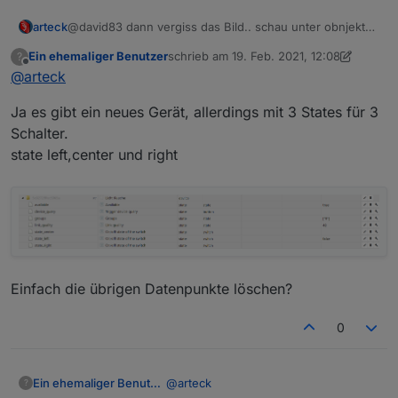
arteck
@david83 dann vergiss das Bild.. schau unter obnjekte..
da müsste neue dazu gekommen sein für diese Device
Ein ehemaliger Benutzer
schrieb am
19. Feb. 2021, 12:08
?
zuletzt editiert von Ein ehemaliger Benutz
Offline
@
arteck
Ja es gibt ein neues Gerät, allerdings mit 3 States für 3
Schalter.
state left,center und right
Einfach die übrigen Datenpunkte löschen?
0
@
arteck
Ein ehemaliger Benutzer
?