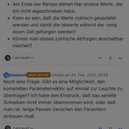
host.iobroker	2021-02-19 13:34:29.077	error	
Am Ende der Rampe stehen hier andere Werte, die
host.iobroker	2021-02-19 13:34:29.076	error	
ich nicht eigeschrieben habe.
host.iobroker	2021-02-19 13:34:29.076	error	
Kann es sein, daß die Werte zyklisch geupdatet
host.iobroker	2021-02-19 13:34:29.076	error	
host.iobroker	2021-02-19 13:34:29.068	error	
werden und damit die Istwerte währnd der ramp
host.iobroker	2021-02-19 13:34:29.068	error	
down Zeit gefangen werden?
host.iobroker	2021-02-19 13:34:29.068	error	
Könnte man dieses zyklische Abfragen abschaltbar
host.iobroker	2021-02-19 13:34:29.068	error
machen?
host.iobroker	2021-02-19 13:34:29.068	error
host.iobroker	2021-02-19 13:34:29.067	error
host.iobroker	2021-02-19 13:34:29.067	error	
1 Antwort
0
host.iobroker	2021-02-19 13:34:28.649	info	
klassisch
schrieb am
20. Feb. 2021, 08:54
K
MOST ACTIVE
zuletzt editiert von
Offline
Noch eine Frage: Gibt es eine Möglichkeit, den
kompletten Parametervektor auf einmal zur Leuchte zu
übertragen? Ich habe den Eindruck, daß das serielle
Schreiben nicht immer übernommen wird, oder daß
man rel. lange Pausen zwischen den Paramtern
einbauen muß.
1 Antwort
0