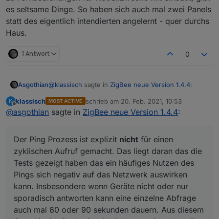
es seltsame Dinge. So haben sich auch mal zwei Panels
statt des eigentlich intendierten angelernt - quer durchs
Haus.
1 Antwort
0
@
klassisch
sagte in
ZigBee neue Version 1.4.4
:
Asgothian
klassisch
schrieb am
20. Feb. 2021, 10:53
K
MOST ACTIVE
zuletzt editiert von
Offline
@
asgothian
sagte in
Ich habe noch nicht den richtigen Umgang mit
ZigBee neue Version 1.4.4
:
dem Pinprozess bzw. dessen zyklischen
Der Ping Prozess ist explizit
nicht
für einen
Aufrufen gefunden.
zyklischen Aufruf gemacht. Das liegt daran das die
Der Ping Prozess ist explizit
nicht
für einen
Tests gezeigt haben das ein häufiges Nutzen des
Das erkennen des aktuellen Standes und
zyklischen Aufruf gemacht. Das liegt daran das die
Pings sich negativ auf das Netzwerk auswirken
wiederherstellen sollte auf Basis der im ioBroker
Tests gezeigt haben das ein häufiges Nutzen des
kann. Insbesondere wenn Geräte nicht oder nur
hinterlegten States erfolgen und keine Anfrage am
@
klassisch
sagte in
ZigBee neue Version 1.4.4
:
Pings sich negativ auf das Netzwerk auswirken
sporadisch antworten kann eine einzelne Abfrage
Gerät über den aktuellen Status benötigen.
auch mal 60 oder 90 sekunden dauern. Aus diesem
kann. Insbesondere wenn Geräte nicht oder nur
Statt eines harten Auschaltens nach einem
Grund ist im Code eine Absicherung eingebaut die
sporadisch antworten kann eine einzelne Abfrage
BWM Event oder einem timeout schicke ich die
eine zu häufige Benutzung blockiert.
auch mal 60 oder 90 sekunden dauern. Aus diesem
Da musst du schon mehr Details heraus geben. =>
Floalt auf eine langsame ramp down.
code ?