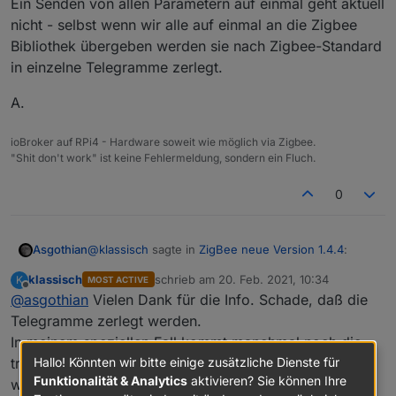
Ein Senden von allen Parametern auf einmal geht aktuell
nicht - selbst wenn wir alle auf einmal an die Zigbee
Bibliothek übergeben werden sie nach Zigbee-Standard
in einzelne Telegramme zerlegt.
A.
ioBroker auf RPi4 - Hardware soweit wie möglich via Zigbee.
"Shit don't work" ist keine Fehlermeldung, sondern ein Fluch.
0
@
klassisch
sagte in
ZigBee neue Version 1.4.4
:
Asgothian
klassisch
schrieb am
20. Feb. 2021, 10:34
K
MOST ACTIVE
zuletzt editiert von
Offline
@
asgothian
Vielen Dank für die Info. Schade, daß die
Noch eine Frage: Gibt es eine Möglichkeit, den
kompletten Parametervektor auf einmal zur
Telegramme zerlegt werden.
Das kann insbesondere dann passieren wenn deine
Leuchte zu übertragen? Ich habe den Eindruck,
In meinem speziellen Fall kommt manchmal noch die
Geräte die gesendeten Nachrichten nicht
daß das serielle Schreiben nicht immer
tranfertime dazu, die dann auch zuerst gesendet
Hallo! Könnten wir bitte einige zusätzliche Dienste für
bestätigen, da der Koordinator 10 sekunden auf eine
Ein Senden von allen Parametern auf einmal geht
übernommen wird, oder daß man rel. lange
Antwort wartet bevor er eine neue Nachricht zum
aktuell nicht - selbst wenn wir alle auf einmal an die
Funktionalität & Analytics
aktivieren? Sie können Ihre
Pausen zwischen den Paramtern einbauen
werden muß.
gleichen Gerät schickt. Bei Geräten die dieses