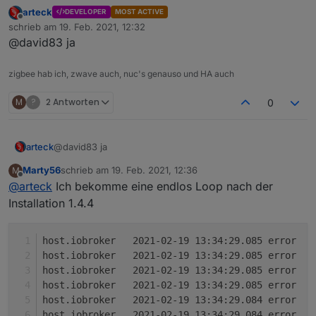
arteck
DEVELOPER
MOST ACTIVE
Ja es gibt ein neues Gerät, allerdings
Offline
schrieb am
19. Feb. 2021, 12:32
mit 3 States für 3 Schalter.
zuletzt editiert von
@david83 ja
state left,center und right
zigbee hab ich, zwave auch, nuc's genauso und HA auch
Einfach die übrigen Datenpunkte
löschen?
M
?
2 Antworten
0
arteck
@david83 ja
Marty56
schrieb am
19. Feb. 2021, 12:36
M
zuletzt editiert von
Offline
@
arteck
Ich bekomme eine endlos Loop nach der
Installation 1.4.4
h
h
h
h
h