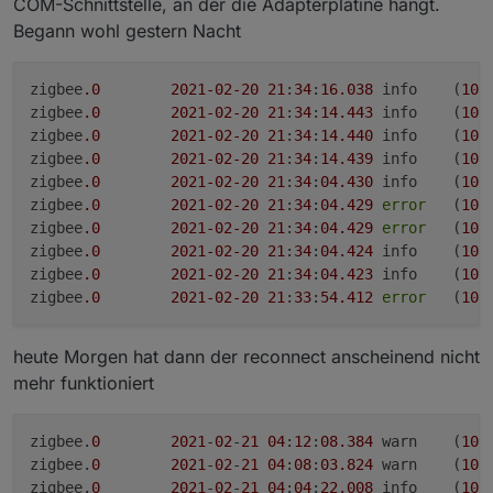
COM-Schnittstelle, an der die Adapterplatine hängt.
Koordinator entfernt.
14Meter vom Koordinator entfernt) und macht
Begann wohl gestern Nacht
derzeit keine Problem.. :(
zigbee
.0
2021
-02
-20
21
:
34
:
16.038
	info	(
101
zigbee
.0
2021
-02
-20
21
:
34
:
14.443
	info	(
101
zigbee
.0
2021
-02
-20
21
:
34
:
14.440
	info	(
101
zigbee
.0
2021
-02
-20
21
:
34
:
14.439
	info	(
101
Schalter Katze + Bett sowie die Lampe Katze
zigbee
.0
2021
-02
-20
21
:
34
:
04.430
	info	(
101
liegen nebeneinander. Lampe funktioniert nicht -
nicht erreichbar, Schalter aber schon?
zigbee
.0
2021
-02
-20
21
:
34
:
04.429
error
	(
101
zigbee
.0
2021
-02
-20
21
:
34
:
04.429
error
	(
101
zigbee
.0
2021
-02
-20
21
:
34
:
04.424
	info	(
101
zigbee
.0
2021
-02
-20
21
:
34
:
04.423
	info	(
101
zigbee
.0
2021
-02
-20
21
:
33
:
54.412
error
	(
101
heute Morgen hat dann der reconnect anscheinend nicht
evtl noch zu erwähnen: Gestern noch mit 1.3.1
mehr funktioniert
war Kanal 11 mit 10% der beste kanal - alle
andren lagen bei 50-80%
Heute nach dem Update habe gar keinen Kanal
zigbee.
0
2021
-
02
-
21
04
:
12
:
08.384
	warn	(
101
mehr unter 70% - in einer 300 Einwohner
zigbee.
0
2021
-
02
-
21
04
:
08
:
03.824
	warn	(
101
Gemeinde mit alterdurchschnitt 70+
zigbee.
0
2021
-
02
-
21
04
:
04
:
22.008
	info	(
101