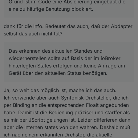
Vor der Rampe speichere ich mir die Werte ab.
Grund ist im Code eine Absicherung eingebaut die
A.
Am Ende der Rampe stehen hier andere Werte,
eine zu häufige Benutzung blockiert.
die ich nicht eigeschrieben habe.
Kann es sein, daß die Werte zyklisch geupdatet
werden und damit die Istwerte währnd der
dank für die Info. Bedeutet das auch, daß der Abdapter
ramp down Zeit gefangen werden?
selbst das auch nicht tut?
Könnte man dieses zyklische Abfragen
abschaltbar machen?
Das erkennen des aktuellen Standes und
wiederherstellen sollte auf Basis der im ioBroker
hinterlegten States erfolgen und keine Anfrage am
Gerät über den aktuellen Status benötigen.
Ja, so weit das möglich ist, mache ich das auch.
Ich verwende aber auch Synfonisk Drehsteller, die ich
per Binding an die entsprechenden Floalt angebunden
habe. Damit ist die Bedienung präziser und starffer als
es mir per JScript gelungen ist. Leider differieren dann
aber die internen states von den wahren. Deshalb muß
ich nach einem erkannten Drehstop die akuelle