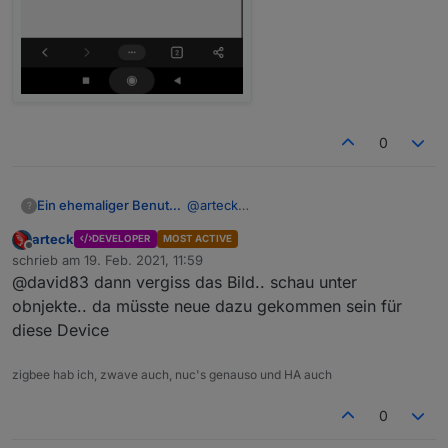
0
Ein ehemaliger Benutzer
@
arteck
?
arteck
DEVELOPER
MOST ACTIVE
Offline
schrieb am
19. Feb. 2021, 11:59
zuletzt editiert von
@david83 dann vergiss das Bild.. schau unter
obnjekte.. da müsste neue dazu gekommen sein für
diese Device
zigbee hab ich, zwave auch, nuc's genauso und HA auch
0