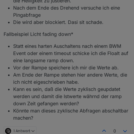
die Helligkeit zu justieren.
host.iobroker	2021-02-19 13:34:29.078	error	
Nach dem Ende des Drehend versuche ich eine
host.iobroker	2021-02-19 13:34:29.078	error
Pingabfrage
host.iobroker	2021-02-19 13:34:29.078	error	
host.iobroker	2021-02-19 13:34:29.078	error
Die wird aber blockiert. Dasi sit schade.
host.iobroker	2021-02-19 13:34:29.078	error	
host.iobroker	2021-02-19 13:34:29.078	error	
Fallbeispiel Licht fading down*
host.iobroker	2021-02-19 13:34:29.078	error	
host.iobroker	2021-02-19 13:34:29.077	error	
Statt eines harten Auschaltens nach einem BWM
host.iobroker	2021-02-19 13:34:29.077	error	
Event oder einem timeout schicke ich die Floalt auf
host.iobroker	2021-02-19 13:34:29.077	error	
eine langsame ramp down.
host.iobroker	2021-02-19 13:34:29.077	error	
host.iobroker	2021-02-19 13:34:29.077	error	
Vor der Rampe speichere ich mir die Werte ab.
host.iobroker	2021-02-19 13:34:29.077	error	
Am Ende der Rampe stehen hier andere Werte, die
host.iobroker	2021-02-19 13:34:29.076	error	
ich nicht eigeschrieben habe.
host.iobroker	2021-02-19 13:34:29.076	error	
Kann es sein, daß die Werte zyklisch geupdatet
host.iobroker	2021-02-19 13:34:29.076	error	
host.iobroker	2021-02-19 13:34:29.068	error	
werden und damit die Istwerte währnd der ramp
host.iobroker	2021-02-19 13:34:29.068	error	
down Zeit gefangen werden?
host.iobroker	2021-02-19 13:34:29.068	error	
Könnte man dieses zyklische Abfragen abschaltbar
host.iobroker	2021-02-19 13:34:29.068	error
machen?
host.iobroker	2021-02-19 13:34:29.068	error
host.iobroker	2021-02-19 13:34:29.067	error
host.iobroker	2021-02-19 13:34:29.067	error	
1 Antwort
0