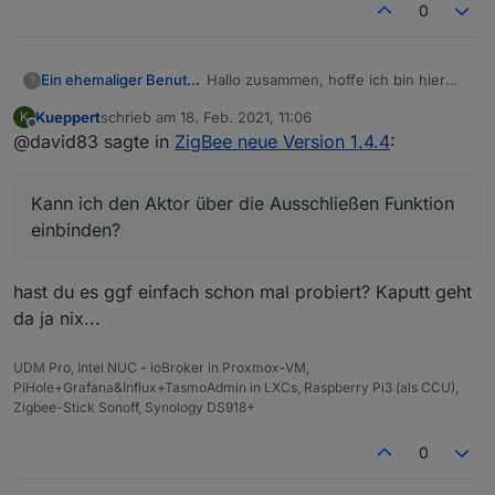
0
Hallo zusammen, hoffe ich bin hier
Ein ehemaliger Benutzer
?
richtig.
Kueppert
schrieb am
18. Feb. 2021, 11:06
K
Ich habe hier einen Blitzwolf SS7
zuletzt editiert von
Offline
@david83 sagte in
ZigBee neue Version 1.4.4
:
Aktor
Kann ich den Aktor über die Ausschließen Funktion
einbinden?
hast du es ggf einfach schon mal probiert? Kaputt geht
da ja nix...
UDM Pro, Intel NUC - ioBroker in Proxmox-VM,
PiHole+Grafana&Influx+TasmoAdmin in LXCs, Raspberry Pi3 (als CCU),
Zigbee-Stick Sonoff, Synology DS918+
Wenn ich diesen paire, klappt dies im
0
ersten Schritt. Allerdings erkennt der
Adapter ein falsches Gerät (ZM-L03E-