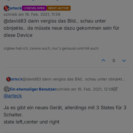
arteck
DEVELOPER
MOST ACTIVE
Offline
schrieb am
19. Feb. 2021, 11:59
zuletzt editiert von
@david83 dann vergiss das Bild.. schau unter
obnjekte.. da müsste neue dazu gekommen sein für
diese Device
zigbee hab ich, zwave auch, nuc's genauso und HA auch
0
arteck
@david83 dann vergiss das Bild.. schau unter obnjekte..
da müsste neue dazu gekommen sein für diese Device
Ein ehemaliger Benutzer
schrieb am
19. Feb. 2021, 12:08
?
zuletzt editiert von Ein ehemaliger Benutz
Offline
@
arteck
Ja es gibt ein neues Gerät, allerdings mit 3 States für 3
Schalter.
state left,center und right