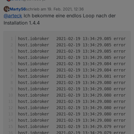
Marty56
schrieb am
19. Feb. 2021, 12:36
M
zuletzt editiert von
Offline
@
arteck
Ich bekomme eine endlos Loop nach der
Installation 1.4.4
h
h
h
h
h
h
h
h
h
h
h
h
h
h
h