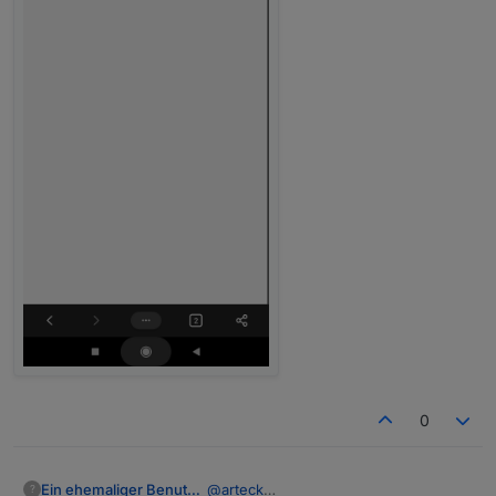
0
Ein ehemaliger Benutzer
@
arteck
?