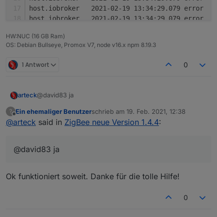
h
HW:NUC (16 GB Ram)
OS: Debian Bullseye, Promox V7, node v16.x npm 8.19.3
1 Antwort
0
arteck
@david83 ja
Ein ehemaliger Benutzer
schrieb am
19. Feb. 2021, 12:38
?
zuletzt editiert von
Offline
@
arteck
said in
ZigBee neue Version 1.4.4
:
@david83 ja
Ok funktioniert soweit. Danke für die tolle Hilfe!
0