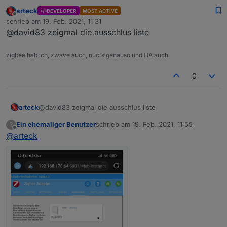
arteck
DEVELOPER
MOST ACTIVE
Hallo asgothian, ich habe nun den
Offline
schrieb am
19. Feb. 2021, 11:31
Aktor auf der ausschließen Liste
zuletzt editiert von
@david83 zeigmal die ausschlus liste
stehen. Habe den Adapter neu
gestartet. Leider erkennt der Adapter
immernoch den falschen Schalter.
zigbee hab ich, zwave auch, nuc's genauso und HA auch
Auch wenn ich das Gerät lösche und
wieder paire, es bleibt beim ZM-L03E-
0
Z. Der Blitzwolf SS7 Aktor wird nicht
erkannt.
Hast du noch eine Idee?
arteck
@david83 zeigmal die ausschlus liste
Ein ehemaliger Benutzer
schrieb am
19. Feb. 2021, 11:55
?
zuletzt editiert von
Offline
@
arteck