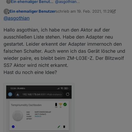
Ein ehemaliger Benutzer
@
asgothian
?
Datenpunkte vom Adapter löschen zu lassen
Dankeschön, ich probiere es nachher
(Erklärung wie steht im 1. Post des Threads)
Ein ehemaliger Benutzer
schrieb am
19. Feb. 2021, 11:29
?
aus und gebe eine Rückmeldung.
zuletzt editiert von Ein ehemaliger Benutz
Offline
@
asgothian
Hallo asgothian, ich habe nun den Aktor auf der
ausschließen Liste stehen. Habe den Adapter neu
gestartet. Leider erkennt der Adapter immernoch den
falschen Schalter. Auch wenn ich das Gerät lösche und
wieder paire, es bleibt beim ZM-L03E-Z. Der Blitzwolf
SS7 Aktor wird nicht erkannt.
Hast du noch eine Idee?