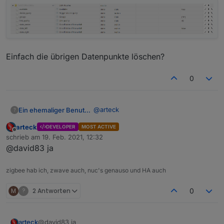
Einfach die übrigen Datenpunkte löschen?
0
@
arteck
Ein ehemaliger Benutzer
?
arteck
DEVELOPER
MOST ACTIVE
Ja es gibt ein neues Gerät, allerdings
Offline
schrieb am
19. Feb. 2021, 12:32
mit 3 States für 3 Schalter.
zuletzt editiert von
@david83 ja
state left,center und right
zigbee hab ich, zwave auch, nuc's genauso und HA auch
Einfach die übrigen Datenpunkte
löschen?
M
?
2 Antworten
0
arteck
@david83 ja