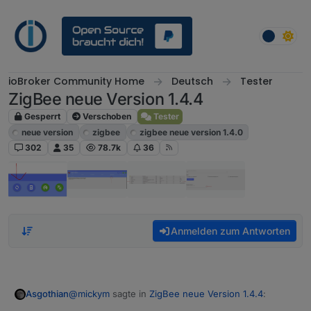
Weiter zum Inhalt
ioBroker Community Home
Deutsch
Tester
ZigBee neue Version 1.4.4
Gesperrt
Verschoben
Tester
neue version
zigbee
zigbee neue version 1.4.0
302
35
78.7k
36
Anmelden zum Antworten
@
mickym
sagte in
ZigBee neue Version 1.4.4
:
Asgothian