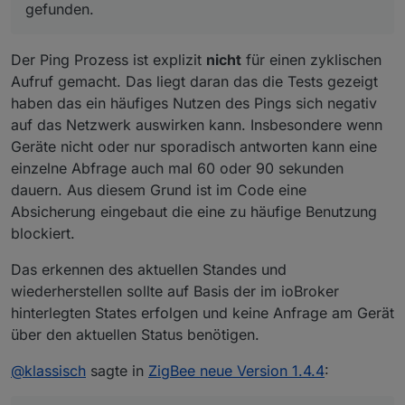
Pingabfrage
Vor der Rampe speichere ich mir die Werte ab.
gefunden.
Die wird aber blockiert. Dasi sit schade.
Am Ende der Rampe stehen hier andere Werte,
die ich nicht eigeschrieben habe.
Kann es sein, daß die Werte zyklisch geupdatet
Der Ping Prozess ist explizit
nicht
für einen zyklischen
werden und damit die Istwerte währnd der ramp
Aufruf gemacht. Das liegt daran das die Tests gezeigt
down Zeit gefangen werden?
haben das ein häufiges Nutzen des Pings sich negativ
Könnte man dieses zyklische Abfragen
abschaltbar machen?
auf das Netzwerk auswirken kann. Insbesondere wenn
Geräte nicht oder nur sporadisch antworten kann eine
einzelne Abfrage auch mal 60 oder 90 sekunden
dauern. Aus diesem Grund ist im Code eine
Absicherung eingebaut die eine zu häufige Benutzung
blockiert.
Das erkennen des aktuellen Standes und
wiederherstellen sollte auf Basis der im ioBroker
hinterlegten States erfolgen und keine Anfrage am Gerät
über den aktuellen Status benötigen.
@
klassisch
sagte in
ZigBee neue Version 1.4.4
: