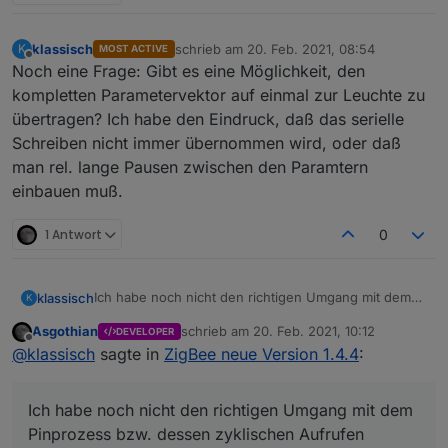
host.iobroker	2021-02-19 13:34:28.649	info	
klassisch
schrieb am
20. Feb. 2021, 08:54
K
MOST ACTIVE
zuletzt editiert von
Offline
Noch eine Frage: Gibt es eine Möglichkeit, den
kompletten Parametervektor auf einmal zur Leuchte zu
übertragen? Ich habe den Eindruck, daß das serielle
Schreiben nicht immer übernommen wird, oder daß
man rel. lange Pausen zwischen den Paramtern
einbauen muß.
1 Antwort
0
Ich habe noch nicht den richtigen Umgang mit dem
klassisch
K
Pinprozess bzw. dessen zyklischen Aufrufen
Asgothian
schrieb am
20. Feb. 2021, 10:12
DEVELOPER
gefunden.
Bewegungssensor triggert. Ich möchte die alten
zuletzt editiert von
Offline
@
klassisch
sagte in
ZigBee neue Version 1.4.4
:
Fallbeispiel Licht:
Fallbeispiel Licht fading down*
Einstellungen wiederherstellen und einschalten
Pingabfrage
jetzt dreht jemand am symfonisk rotary encoder
Statt eines harten Auschaltens nach einem
Ich habe noch nicht den richtigen Umgang mit dem
um die Helligkeit zu justieren.
BWM Event oder einem timeout schicke ich die
Nach dem Ende des Drehend versuche ich eine
Floalt auf eine langsame ramp down.
Pinprozess bzw. dessen zyklischen Aufrufen