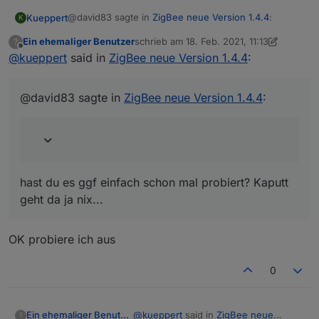
Z). Und ich habe dann unter Objekte 3
@david83 sagte in
ZigBee neue Version 1.4.4
:
Kueppert
K
Datenpunkte für 3 Schalter.
Ein ehemaliger Benutzer
schrieb am
18. Feb. 2021, 11:13
?
zuletzt editiert von Ein ehemaliger Benutz
Offline
@
kueppert
said in
Kann ich den Aktor über die Ausschließen
ZigBee neue Version 1.4.4
:
Funktion einbinden?
hast du es ggf einfach schon mal probiert? Kaputt
geht da ja nix...
@david83 sagte in
ZigBee neue Version 1.4.4
:
hast du es ggf einfach schon mal probiert? Kaputt
geht da ja nix...
OK probiere ich aus
0
@
kueppert
said in
ZigBee neue
Ein ehemaliger Benutzer
?