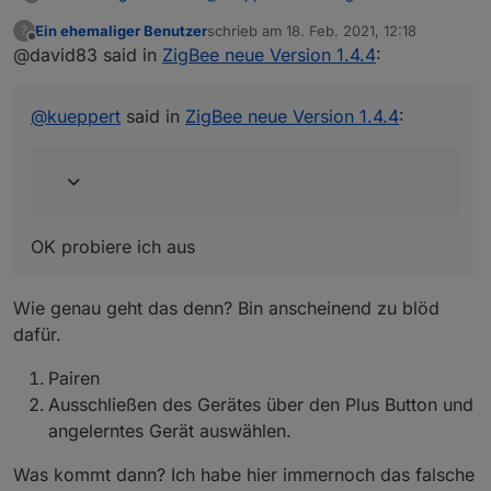
Version 1.4.4
:
Ein ehemaliger Benutzer
schrieb am
18. Feb. 2021, 12:18
?
zuletzt editiert von
Offline
@david83 said in
ZigBee neue Version 1.4.4
@david83 sagte in
ZigBee neue
:
Version 1.4.4
:
Ich habe ein wenig gegoogelt und das
OK probiere ich aus
Problem scheint bekannt zu sein,
@
kueppert
said in
ZigBee neue Version 1.4.4
:
siehe:
https://github.com/Koenkk/zigbee2mq
Kann ich den Aktor über die
tt/issues/5927
Ausschließen Funktion
Nun weiß ich ehrlich gesagt zu wenig
einbinden?
vom Adapter und dessen Code und
möchte auch händisch selbst nicht in
Schonmal danke im voraus
den Dateien herumfuschen. Kann
hast du es ggf einfach schon mal
OK probiere ich aus
dieser Aktor in das nächste Update
probiert? Kaputt geht da ja nix...
Zigbee Adapter 1.4.3
vom Zigbee Adapter eingefügt
werden? Oder gibt es eine andere
Wie genau geht das denn? Bin anscheinend zu blöd
Lösung?
Kann ich den Aktor über die
dafür.
Ausschließen Funktion einbinden?
Pairen
Ausschließen des Gerätes über den Plus Button und
angelerntes Gerät auswählen.
Was kommt dann? Ich habe hier immernoch das falsche