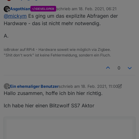
Versteh ich zwar nicht ganz. Ja es ist richtig, dass der
Asgothian
schrieb am
18. Feb. 2021, 06:21
DEVELOPER
state nun dem Zustand entspricht, aber ausschalten
Wie gesagt es ist eine Riesenverbesserung, dass man
zuletzt editiert von
Offline
@
mickym
Es ging um das explizite Abfragen der
muss ich sie ja trotzdem über Logik.
nun den aktuellen Zustand in den Datenpunkten sieht,
aber die Tradfri Lampen schalten sich nun mal immer
Hardware - das ist nicht mehr notwendig.
ein, wenn der Strom wiederkommt - egal welchen
Zustand sie vorher hatten.
A.
ioBroker auf RPi4 - Hardware soweit wie möglich via Zigbee.
"Shit don't work" ist keine Fehlermeldung, sondern ein Fluch.
0
Ein ehemaliger Benutzer
schrieb am
18. Feb. 2021, 11:00
?
zuletzt editiert von Ein ehemaliger Benutz
Offline
Hallo zusammen, hoffe ich bin hier richtig.
Ich habe hier einen Blitzwolf SS7 Aktor