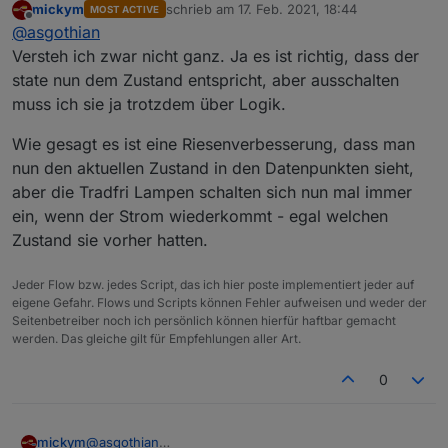
mickym
schrieb am
17. Feb. 2021, 18:44
MOST ACTIVE
zuletzt editiert von
Offline
@
klassisch
Ja das mache ich ja und die
@
asgothian
entsprechende Logik schaltet die Lampen
Versteh ich zwar nicht ganz. Ja es ist richtig, dass der
Das ist nicht notwendig. Die Funktion mit der die
sofort wieder aus - und wie gesagt der BWM -
state nun dem Zustand entspricht, aber ausschalten
Anwesenheit der Lampen verifiziert wird macht das
schaltet die Lampen dann auch noch aus.
muss ich sie ja trotzdem über Logik.
alle x Minuten automatisch. Bei Geräten die
fest am strom hängen
Aber wie Du schon sagtest einen Speicher um
wird versucht an statt einer unspezifischen "ping"
sich nicht von alleine Melden, bzw. die nicht
den letzten Zustand zu speichern, gibt es bei
anfrage der Status des on/off states abzufragen.
geschaltet werden
Wie gesagt es ist eine Riesenverbesserung, dass man
den Lampen wohl nicht.
Wenn eine Antwort kommt wird auch der Eintrag in
einen Status "on/off" besitzen
A.
nun den aktuellen Zustand in den Datenpunkten sieht,
den Objekten angepasst.
aber die Tradfri Lampen schalten sich nun mal immer
ein, wenn der Strom wiederkommt - egal welchen
Zustand sie vorher hatten.
Jeder Flow bzw. jedes Script, das ich hier poste implementiert jeder auf
eigene Gefahr. Flows und Scripts können Fehler aufweisen und weder der
Seitenbetreiber noch ich persönlich können hierfür haftbar gemacht
werden. Das gleiche gilt für Empfehlungen aller Art.
0
@
asgothian
mickym