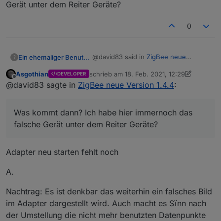
Gerät unter dem Reiter Geräte?
0
@david83 said in
ZigBee neue
Ein ehemaliger Benutzer
?
Version 1.4.4
:
Asgothian
schrieb am
18. Feb. 2021, 12:29
DEVELOPER
zuletzt editiert von Asgothian
Offline
@
kueppert
said in
ZigBee neue
@david83 sagte in
ZigBee neue Version 1.4.4
:
Version 1.4.4
:
Wie genau geht das denn? Bin
anscheinend zu blöd dafür.
Was kommt dann? Ich habe hier immernoch das
@david83 sagte in
ZigBee
Pairen
falsche Gerät unter dem Reiter Geräte?
neue Version 1.4.4
:
Was kommt dann? Ich habe hier
Ausschließen des Gerätes über
immernoch das falsche Gerät unter
den Plus Button und angelerntes
dem Reiter Geräte?
Gerät auswählen.
Adapter neu starten fehlt noch
Kann ich den Aktor
über die Ausschließen
A.
Funktion einbinden?
Nachtrag: Es ist denkbar das weiterhin ein falsches Bild
hast du es ggf einfach
im Adapter dargestellt wird. Auch macht es Sïnn nach
schon mal probiert? Kaputt
der Umstellung die nicht mehr benutzten Datenpunkte
geht da ja nix...