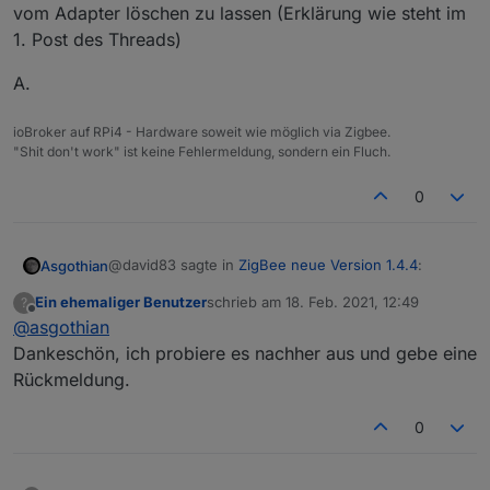
vom Adapter löschen zu lassen (Erklärung wie steht im
1. Post des Threads)
OK probiere ich aus
A.
ioBroker auf RPi4 - Hardware soweit wie möglich via Zigbee.
"Shit don't work" ist keine Fehlermeldung, sondern ein Fluch.
0
@david83 sagte in
ZigBee neue Version 1.4.4
:
Asgothian
Ein ehemaliger Benutzer
schrieb am
18. Feb. 2021, 12:49
?
zuletzt editiert von
Offline
@
asgothian
Was kommt dann? Ich habe hier immernoch
das falsche Gerät unter dem Reiter Geräte?
Dankeschön, ich probiere es nachher aus und gebe eine
Adapter neu starten fehlt noch
Rückmeldung.
A.
0
Nachtrag: Es ist denkbar das weiterhin ein falsches
Bild im Adapter dargestellt wird. Auch macht es Sïnn
nach der Umstellung die nicht mehr benutzten
A.