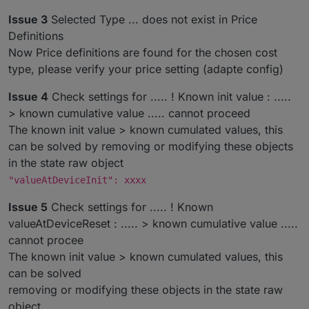
configuration for objects is changed
Issue 3
Selected Type ... does not exist in Price
(Dutchman) Bugfix : Error {Is not a number,
Definitions
cannot continue calculation} if value = 0
(Dutchman) Bugfix : Throw error if value is
Now Price definitions are found for the chosen cost
NULL for troubleshooting instead of handling
type, please verify your price setting (adapte config)
incorrect calculation
(Dutchman) Bugfix : Ensure daily reset does
Issue 4
Check settings for ..... ! Known init value : .....
not destroy cumulative memory value (Fixes
> known cumulative value ..... cannot proceed
NULL values for Watt after night reset)
The known init value > known cumulated values, this
can be solved by removing or modifying these objects
in the state raw object
"valueAtDeviceInit": xxxx
Issue 5
Check settings for ..... ! Known
valueAtDeviceReset : ..... > known cumulative value .....
cannot procee
The known init value > known cumulated values, this
can be solved
removing or modifying these objects in the state raw
object