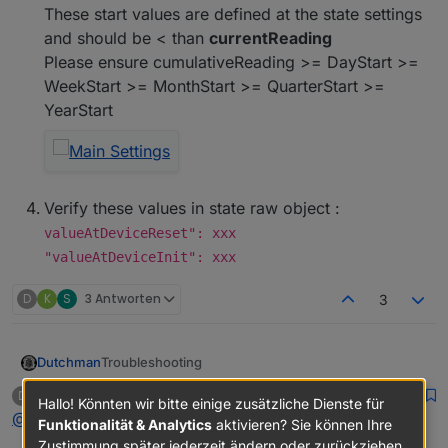
These start values are defined at the state settings
and should be < than
currentReading
Please ensure cumulativeReading >= DayStart >=
WeekStart >= MonthStart >= QuarterStart >=
YearStart
Verify these values in state raw object :
valueAtDeviceReset": xxx
"valueAtDeviceInit": xxx
D
K
S
3 Antworten
3
Troubleshooting
Dutchman
Before we start troubleshooting, it's important to
deifel
schrieb am
14. Jan. 2021, 08:01
D
Hallo! Könnten wir bitte einige zusätzliche Dienste für
zuletzt editiert von
understand how source analytix initialises as here
Offline
@
dutchman
Funktionalität & Analytics
aktivieren? Sie können Ihre
errors may occur, see issue section.
Start SourceAnalytix
Zustimmung später jederzeit ändern oder zurückziehen.
The following sequence will be handled :
List all states activated for SourceAnalytix
Read current cumulatedReading