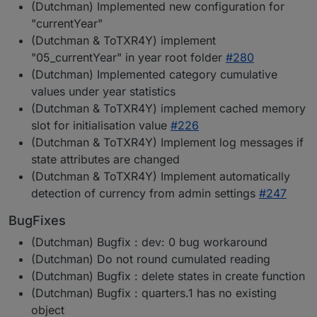
(Dutchman) Implemented new configuration for
"currentYear"
(Dutchman & ToTXR4Y) implement
"05_currentYear" in year root folder
#280
(Dutchman) Implemented category cumulative
values under year statistics
(Dutchman & ToTXR4Y) implement cached memory
slot for initialisation value
#226
(Dutchman & ToTXR4Y) Implement log messages if
state attributes are changed
(Dutchman & ToTXR4Y) Implement automatically
detection of currency from admin settings
#247
BugFixes
(Dutchman) Bugfix : dev: 0 bug workaround
(Dutchman) Do not round cumulated reading
(Dutchman) Bugfix : delete states in create function
(Dutchman) Bugfix : quarters.1 has no existing
object