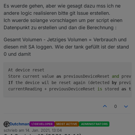
Es wuerde gehen, aber wie gesagt dazu mss ich ne
andere logic realisieren bitte git Issue erstellen.
Ich wuerde solange vorschlagen um per script einen
Datenpunkt zu erstellen und dan die Berechnung :
Gesamt Volumen - Jetziges Volumen = Verbrauch und
diesen mit SA loggen. Wie der tank gefüllt ist der stand
0 und damit
At device reset

Store current value 
as
 previousDeviceReset 
and
If
 the device wil be reset again (detected 
by
 previo
currentReading + previousDeviceReset 
is
 stored 
as
to
0
Dutchman
DEVELOPER
MOST ACTIVE
ADMINISTRATORS
Offline
schrieb am
14. Jan. 2021, 13:04
zuletzt editiert von