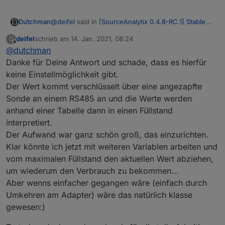
@
deifel
said in
[SourceAnalytix 0.4.8-RC.1] Stable
Dutchman
version announcement
:
deifel
schrieb am
14. Jan. 2021, 08:24
D
zuletzt editiert von
Offline
@
dutchman
Beim Öltank habe ich den aktuellen Ölstand
(Beispiel 6000 Liter). Hier wird mir jetzt der
Danke für Deine Antwort und schade, dass es hierfür
Hmm nicht wirklich den du hast einen wert de
Verbrauch und auch die Kosten mit einem
keine Einstellmöglichkeit gibt.
abnimmt anstatt dazu, mit anderen Worten der -
Minusvorzeichen angezeigt, da der Inhalt des
Der Wert kommt verschlüsselt über eine angezapfte
wert muss immer als verbrauch interpretiert werden
Kannst du die Messung nicht umdrehen in einen
Tanks ja abnimmt.
Feuer die jetzige logic van SA.
Verbrauchswert ?
Kann ich das irgendwo einstellen?
Sonde an einem RS485 an und die Werte werden
anhand einer Tabelle dann in einen Füllstand
interpretiert.
Der Aufwand war ganz schön groß, das einzurichten.
Klar könnte ich jetzt mit weiteren Variablen arbeiten und
vom maximalen Füllstand den aktuellen Wert abziehen,
um wiederum den Verbrauch zu bekommen...
Aber wenns einfacher gegangen wäre (einfach durch
Umkehren am Adapter) wäre das natürlich klasse
gewesen:)