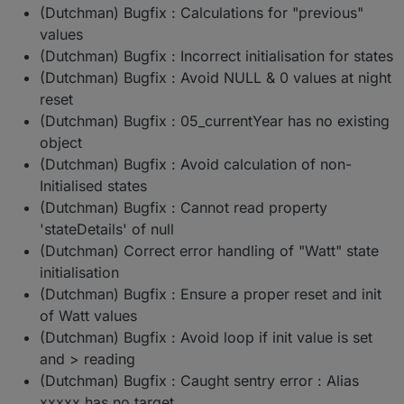
(Dutchman) Bugfix : Calculations for "previous"
values
(Dutchman) Bugfix : Incorrect initialisation for states
(Dutchman) Bugfix : Avoid NULL & 0 values at night
reset
(Dutchman) Bugfix : 05_currentYear has no existing
object
(Dutchman) Bugfix : Avoid calculation of non-
Initialised states
(Dutchman) Bugfix : Cannot read property
'stateDetails' of null
(Dutchman) Correct error handling of "Watt" state
initialisation
(Dutchman) Bugfix : Ensure a proper reset and init
of Watt values
(Dutchman) Bugfix : Avoid loop if init value is set
and > reading
(Dutchman) Bugfix : Caught sentry error : Alias
xxxxx has no target