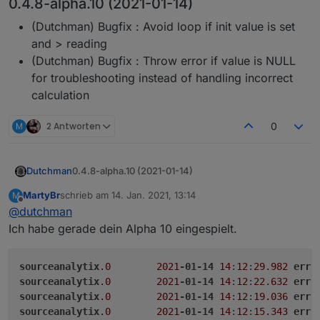
0.4.8-alpha.10 (2021-01-14)
(Dutchman) Bugfix : Avoid loop if init value is set
and > reading
(Dutchman) Bugfix : Throw error if value is NULL
for troubleshooting instead of handling incorrect
calculation
M
2 Antworten
0
0.4.8-alpha.10 (2021-01-14)
Dutchman
(Dutchman) Bugfix : Avoid loop if init value is
MartyBr
schrieb am
14. Jan. 2021, 13:14
M
zuletzt editiert von
set and > reading
Offline
@
dutchman
(Dutchman) Bugfix : Throw error if value is
Ich habe gerade dein Alpha 10 eingespielt.
NULL for troubleshooting instead of handling
incorrect calculation
sourceanalytix
.0
2021
-01-14
14
:
12
:
29.982
erro
sourceanalytix
.0
2021
-01-14
14
:
12
:
22.632
erro
sourceanalytix
.0
2021
-01-14
14
:
12
:
19.036
erro
sourceanalytix
.0
2021
-01-14
14
:
12
:
15.343
erro