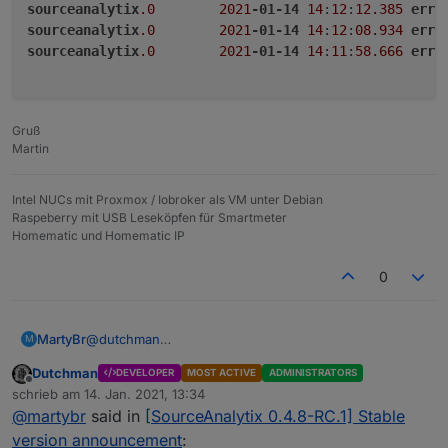
sourceanalytix
.0
2021
-01-14
14
:
12
:
12.385
erro
sourceanalytix
.0
2021
-01-14
14
:
12
:
08.934
erro
sourceanalytix
.0
2021
-01-14
14
:
11
:
58.666
erro
Gruß
Martin
Intel NUCs mit Proxmox / Iobroker als VM unter Debian
Raspeberry mit USB Leseköpfen für Smartmeter
Homematic und Homematic IP
0
@
dutchman
MartyBr
M
Ich habe gerade dein Alpha 10 eingespielt.
Dutchman
DEVELOPER
MOST ACTIVE
ADMINISTRATORS
sourceanalytix.0	2021-01-14 14:12:29.982	er
Offline
schrieb am
14. Jan. 2021, 13:34
sourceanalytix.0	2021-01-14 14:12:22.632	er
zuletzt editiert von
@
martybr
said in
[SourceAnalytix 0.4.8-RC.1] Stable
sourceanalytix.0	2021-01-14 14:12:19.036	er
sourceanalytix.0	2021-01-14 14:12:15.343	er
version announcement
: