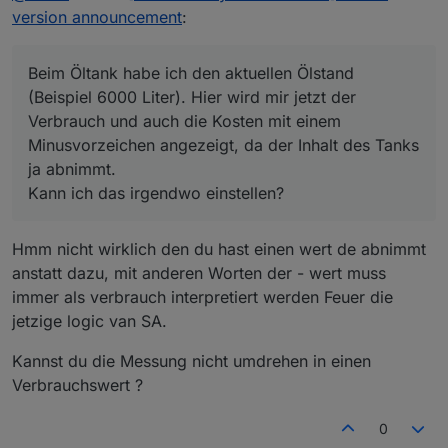
valueAtDeviceReset": xxxx
Beim Öltank habe ich den aktuellen Ölstand (Beispiel
version announcement
:
6000 Liter). Hier wird mir jetzt der Verbrauch und auch
Frank
die Kosten mit einem Minusvorzeichen angezeigt, da der
Issue 8
current value
<
previousInit
Inhalt des Tanks ja abnimmt.
Beim Öltank habe ich den aktuellen Ölstand
A device reset is detected, see function 7
Kann ich das irgendwo einstellen?
(Beispiel 6000 Liter). Hier wird mir jetzt der
Issue 9
My calculations are incorrect
Verbrauch und auch die Kosten mit einem
cumulativeReading-Reset
Minusvorzeichen angezeigt, da der Inhalt des Tanks
Verify if the correct unit is chosen (of not
ja abnimmt.
Stop SA
selected, SA will try to autodetect)
Kann ich das irgendwo einstellen?
Verify if the cumulatedReading reflects the
Go to tab objects
Ensure the start values are set correctly
correct total value of your value reading, if not
SA handles calculations by cumulatedReading -
known cumulatedReading at period start.<b/>
Enter expert mode
Hmm nicht wirklich den du hast einen wert de abnimmt
These start values are defined at the state
Change the cumulatedReading
anstatt dazu, mit anderen Worten der - wert muss
settings and should be < than
currentReading
Exit expert mode
Please ensure cumulativeReading >= DayStart
Ensure the start values are set correctly
immer als verbrauch interpretiert werden Feuer die
>= WeekStart >= MonthStart >= QuarterStart
Start SA
jetzige logic van SA.
>= YearStart
Kannst du die Messung nicht umdrehen in einen
Verbrauchswert ?
Verify these values in state raw object :
valueAtDeviceReset": xxx
"valueAtDeviceInit": xxx
0