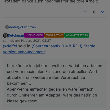
Trotzdem danke auch nochmals für die tolle Arbeit!
0
@
dutchman
deifel
D
Danke für Deine Antwort und schade, dass es hierfür
Dutchman
DEVELOPER
MOST ACTIVE
ADMINISTRATORS
keine Einstellmöglichkeit gibt.
Trotzdem danke auch nochmals für die tolle Arbeit!
Offline
schrieb am
14. Jan. 2021, 08:27
Der Wert kommt verschlüsselt über eine angezapfte
zuletzt editiert von
@
deifel
said in
[SourceAnalytix 0.4.8-RC.1] Stable
Sonde an einem RS485 an und die Werte werden
anhand einer Tabelle dann in einen Füllstand
version announcement
:
interpretiert.
Der Aufwand war ganz schön groß, das einzurichten.
Klar könnte ich jetzt mit weiteren Variablen arbeiten und
Klar könnte ich jetzt mit weiteren Variablen arbeiten
vom maximalen Füllstand den aktuellen Wert abziehen,
und vom maximalen Füllstand den aktuellen Wert
um wiederum den Verbrauch zu bekommen...
abziehen, um wiederum den Verbrauch zu
Aber wenns einfacher gegangen wäre (einfach durch
bekommen...
Umkehren am Adapter) wäre das natürlich klasse
gewesen:)
Aber wenns einfacher gegangen wäre (einfach
durch Umkehren am Adapter) wäre das natürlich
klasse gewesen:)