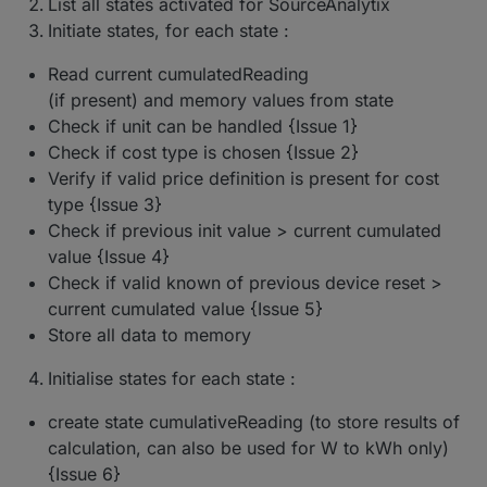
List all states activated for SourceAnalytix
Ergebnisse bzw Problemen mitteilen.
Forum (PN)
Initiate states, for each state :
Ich freue mich sehr über die tatkräftige
Das hilft in der Entwicklung und
Telegram (@RaffiDuck)
Unterstützung und feedback der community !
vervolstaendigung der Documentation.
Discord
(DutchmanNL oder im channel
Read current cumulatedReading
SourceAnalytix)
Aktuelle
mir log daten zukommen lassen ueber Fehler
(if present) and memory values from state
Test
odder warnings. Wie geht das ?
Check if unit can be handled {Issue 1}
Version
SourceAnalytix 0.4.8
Ich habe einen centralen logging server wo ihr
Check if cost type is chosen {Issue 2}
automatisch die logs hinschicken koennen, im
Veröffentlic
20.01.2021
jetzigen moment empfangen ich bereits (nur
Verify if valid price definition is present for cost
hungsdatu
fuer diese adapter) von 3 Mitglieder die daten.
type {Issue 3}
m
Wollt ihr mitmachen? Sehr gerne :), wie ? :
Check if previous init value > current cumulated
Release
28.02.2021
value {Issue 4}
candidate
Check if valid known of previous device reset >
planned
current cumulated value {Issue 5}
Github Link
https://github.com/iobroker-
Store all data to memory
community-
adapters/ioBroker.sourceanalytix
Initialise states for each state :
Alpha &
Discord SourceAnalytix
create state cumulativeReading (to store results of
Beta
calculation, can also be used for W to kWh only)
support
{Issue 6}