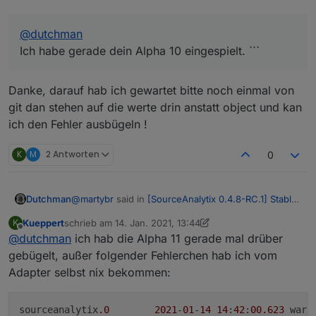
sourceanalytix.0	2021-01-14 14:12:12.385	er
sourceanalytix.0	2021-01-14 14:12:08.934	er
sourceanalytix.0	2021-01-14 14:11:58.666	er
@
dutchman
Ich habe gerade dein Alpha 10 eingespielt. ```
Danke, darauf hab ich gewartet bitte noch einmal von
git dan stehen auf die werte drin anstatt object und kan
ich den Fehler ausbügeln !
K
M
2 Antworten
0
@
martybr
said in
[SourceAnalytix 0.4.8-RC.1] Stable
Dutchman
version announcement
:
Kueppert
schrieb am
14. Jan. 2021, 13:44
K
zuletzt editiert von Kueppert
Offline
@
dutchman
ich hab die Alpha 11 gerade mal drüber
@
dutchman
Ich habe gerade dein Alpha 10 eingespielt. ```
gebügelt, außer folgender Fehlerchen hab ich vom
Danke, darauf hab ich gewartet bitte noch einmal
Adapter selbst nix bekommen:
von git dan stehen auf die werte drin anstatt object
und kan ich den Fehler ausbügeln !
sourceanalytix
.0
2021
-
01
-
14
14
:
42
:
00.623