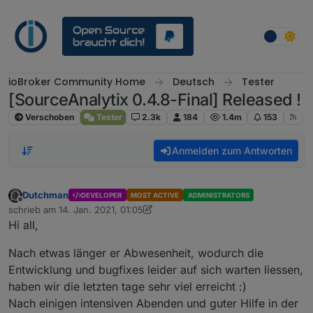
Weiter zum Inhalt
ioBroker Community Home
Deutsch
Tester
[SourceAnalytix 0.4.8-Final] Released !
Verschoben
Tester
2.3k
184
1.4m
153
Anmelden zum Antworten
Dutchman
DEVELOPER
MOST ACTIVE
ADMINISTRATORS
Offline
schrieb am
14. Jan. 2021, 01:05
zuletzt editiert von Dutchman
Hi all,
Nach etwas länger er Abwesenheit, wodurch die
Entwicklung und bugfixes leider auf sich warten liessen,
haben wir die letzten tage sehr viel erreicht :)
Nach einigen intensiven Abenden und guter Hilfe in der