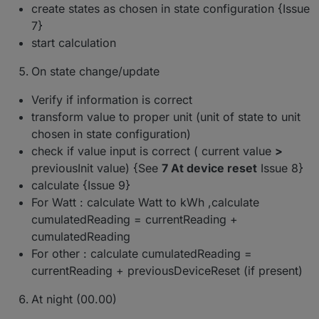
0.4.8 (2021-01-20)
create states as chosen in state configuration {Issue
Breaking changes
7}
start calculation
(Dutchman) Breaking!!! Move current values to
New Features
currentYear
#135
On state change/update
(Dutchman & ToTXR4Y) MajorChange !:
(Dutchman) Code cleanup
Replaced
Current_Reading
with
BugFixes
(Dutchman) Add back "currentYear"
CumulativeReading
226
Verify if information is correct
(Dutchman) (debug) Logging improved
(Dutchman) Bugfix : dev: 0 bug workaround
transform value to proper unit (unit of state to unit
(Dutchman) Weekly reset of weekdays
(Dutchman) Do not round cumulated reading
(Dutchman) Calculation for all states
chosen in state configuration)
(Dutchman) Bugfix : delete states in create
(Dutchman) change default log-level to info
function
check if value input is correct ( current value
>
(Dutchman) Calculation for previous states
(Dutchman) Bugfix : quarters.1 has no existing
previousInit value) {See
7 At device reset
Issue 8}
#242
object
calculate {Issue 9}
(Dutchman) Optimized error reporting (Sentry)
(Dutchman) Bugfix : Calculations for
(Dutchman) Removed unneeded settings in
For Watt : calculate Watt to kWh ,calculate
"previous" values
configuration
(Dutchman) Bugfix : Incorrect initialisation for
cumulatedReading = currentReading +
(Dutchman) Implemented new configuration
states
cumulatedReading
for "currentYear"
(Dutchman) Bugfix : Avoid NULL & 0 values at
(Dutchman & ToTXR4Y) implement
For other : calculate cumulatedReading =
night reset
"05_currentYear" in year root folder
#280
currentReading + previousDeviceReset (if present)
(Dutchman) Bugfix : 05_currentYear has no
(Dutchman) Implemented category cumulative
existing object
values under year statistics
At night (00.00)
(Dutchman) Bugfix : Avoid calculation of non-
(Dutchman & ToTXR4Y) implement cached
Initialised states