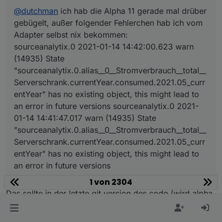
host.
ioBroker2
2021
-
01
-
14
14
:
40
:
50.030
	error	
Caug
Redis hab ich nicht...
@
dutchman
ich hab die Alpha 11 gerade mal drüber
host.
ioBroker2
2021
-
01
-
14
14
:
40
:
50.030
	error	
Caug
gebügelt, außer folgender Fehlerchen hab ich vom
Plopp...System down...ich starte es mal neu.
host.
ioBroker2
2021
-
01
-
14
14
:
40
:
50.030
	error	
Caug
Adapter selbst nix bekommen:
AUslastung über 100%. Komm nirgends mehr dran ^^
host.
ioBroker2
2021
-
01
-
14
14
:
40
:
50.030
	error	
Caug
sourceanalytix.0 2021-01-14 14:42:00.623 warn
host.
ioBroker2
2021
-
01
-
14
14
:
40
:
50.030
	error	
Caug
host.
ioBroker2
2021
-
01
-
14
14
:
40
:
50.030
	error	
Caug
(14935) State
host.
ioBroker2
2021
-
01
-
14
14
:
40
:
50.030
	error	
Caug
"sourceanalytix.0.alias__0__Stromverbrauch__total__
host.
ioBroker2
2021
-
01
-
14
14
:
40
:
50.030
	error	
Caug
Serverschrank.currentYear.consumed.2021.05_curr
host.
ioBroker2
2021
-
01
-
14
14
:
40
:
50.030
	error	
Caug
entYear" has no existing object, this might lead to
host.
ioBroker2
2021
-
01
-
14
14
:
40
:
50.030
	error	
Caug
an error in future versions sourceanalytix.0 2021-
host.
ioBroker2
2021
-
01
-
14
14
:
40
:
50.030
	error	
Caug
01-14 14:41:47.017 warn (14935) State
host.
ioBroker2
2021
-
01
-
14
14
:
40
:
50.030
	error	
Caug
"sourceanalytix.0.alias__0__Stromverbrauch__total__
Serverschrank.currentYear.consumed.2021.05_curr
entYear" has no existing object, this might lead to
an error in future versions
1 von 2304
Das sollte in der letzte git version des code (wird alpha
13) behoben sein