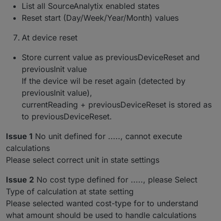
memory slot for initialisation value
#226
(Dutchman) Bugfix : Cannot read property
List all SourceAnalytix enabled states
(Dutchman & ToTXR4Y) Implement log
'stateDetails' of null
Reset start (Day/Week/Year/Month) values
messages if state attributes are changed
(Dutchman) Correct error handling of "Watt"
(Dutchman & ToTXR4Y) Implement
state initialisation
At device reset
automatically detection of currency from admin
(Dutchman) Bugfix : Ensure a proper reset and
settings
#247
init of Watt values
Store current value as previousDeviceReset and
(Dutchman) Bugfix : Avoid loop if init value is
previousInit value
set and > reading
(Dutchman) Bugfix : Caught sentry error : Alias
If the device wil be reset again (detected by
xxxxx has no target
previousInit value),
(Dutchman & ToTXR4Y) Bugfix : Rebuild
currentReading + previousDeviceReset is stored as
calculation logic which solves :
to previousDeviceReset.
Watt values : Ensure proper reading start
(0 instead of current watt value)
Issue 1
No unit defined for ....., cannot execute
Watt values : Ensure proper reading
calculation with exponent (0 instead of
calculations
current watt value)
#281
Please select correct unit in state settings
All calculations : correct handling of
device reset (if value is reset or 0)
Issue 2
No cost type defined for ....., please Select
(Dutchman) Bugfix : Incorrect initialisation for
Type of calculation at state setting
Watt values with 0 input
(Dutchman) Bugfix : Only create cumulatedXXX
Please selected wanted cost-type for to understand
in year statistics if activated
what amount should be used to handle calculations
(Dutchman) Bugfix : Incorrect warn message if