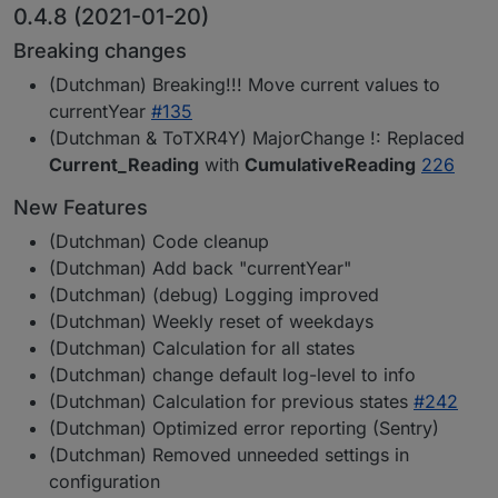
0.4.8 (2021-01-20)
Breaking changes
(Dutchman) Breaking!!! Move current values to
currentYear
#135
(Dutchman & ToTXR4Y) MajorChange !: Replaced
Current_Reading
with
CumulativeReading
226
New Features
(Dutchman) Code cleanup
(Dutchman) Add back "currentYear"
(Dutchman) (debug) Logging improved
(Dutchman) Weekly reset of weekdays
(Dutchman) Calculation for all states
(Dutchman) change default log-level to info
(Dutchman) Calculation for previous states
#242
(Dutchman) Optimized error reporting (Sentry)
(Dutchman) Removed unneeded settings in
configuration