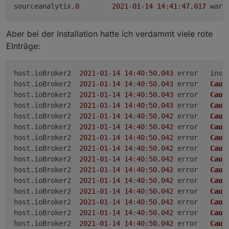
sourceanalytix
.0
2021
-
01
-
14
14
:
41
:
47.017
Aber bei der Installation hatte ich verdammt viele rote
EInträge:
host.
ioBroker2
2021
-
01
-
14
14
:
40
:
50.043
	error
host.
ioBroker2
2021
-
01
-
14
14
:
40
:
50.043
	error	
Caug
host.
ioBroker2
2021
-
01
-
14
14
:
40
:
50.043
	error	
Caug
host.
ioBroker2
2021
-
01
-
14
14
:
40
:
50.043
	error	
Caug
host.
ioBroker2
2021
-
01
-
14
14
:
40
:
50.042
	error	
Caug
host.
ioBroker2
2021
-
01
-
14
14
:
40
:
50.042
	error	
Caug
host.
ioBroker2
2021
-
01
-
14
14
:
40
:
50.042
	error	
Caug
host.
ioBroker2
2021
-
01
-
14
14
:
40
:
50.042
	error	
Caug
host.
ioBroker2
2021
-
01
-
14
14
:
40
:
50.042
	error	
Caug
host.
ioBroker2
2021
-
01
-
14
14
:
40
:
50.042
	error	
Caug
host.
ioBroker2
2021
-
01
-
14
14
:
40
:
50.042
	error	
Caug
host.
ioBroker2
2021
-
01
-
14
14
:
40
:
50.042
	error	
Caug
host.
ioBroker2
2021
-
01
-
14
14
:
40
:
50.042
	error	
Caug
host.
ioBroker2
2021
-
01
-
14
14
:
40
:
50.042
	error	
Caug
host.
ioBroker2
2021
-
01
-
14
14
:
40
:
50.042
	error	
Caug