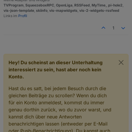
TVProgram
,
SqueezeboxRPC
,
OpenLiga
,
RSSFeed
,
MyTime
,,
pi-hole2
,
vis-json-template
,
skiinfo
,
vis-mapwidgets
,
vis-2-widgets-rssfeed
Links im
Profil
1
Hey! Du scheinst an dieser Unterhaltung
interessiert zu sein, hast aber noch kein
Konto.
Hast du es satt, bei jedem Besuch durch die
gleichen Beiträge zu scrollen? Wenn du dich
für ein Konto anmeldest, kommst du immer
genau dorthin zurück, wo du zuvor warst, und
kannst dich über neue Antworten
benachrichtigen lassen (entweder per E-Mail
oder Push-Benachrichtigung). Du kannst auch