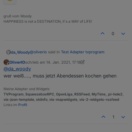
gruß vom Woody
HAPPINESS is not a DESTINATION, it's a WAY of LIFE!
0
@
oliverio
said in
Test Adapter tvprogram
:
da_Woody
OliverIO
schrieb am
14. Jan. 2021, 17:16
zuletzt editiert von OliverIO
Offline
@
da_woody
@
da_woody
erledigt, im nächsten Release mit drin
wer weiß...., muss jetzt Abendessen kochen gehen
(wenn du weiblich wärst...)
Meine Adapter und Widgets
TVProgram
,
SqueezeboxRPC
,
OpenLiga
,
RSSFeed
,
MyTime
,,
pi-hole2
,
vis-json-template
,
skiinfo
,
vis-mapwidgets
,
vis-2-widgets-rssfeed
Links im
Profil
1