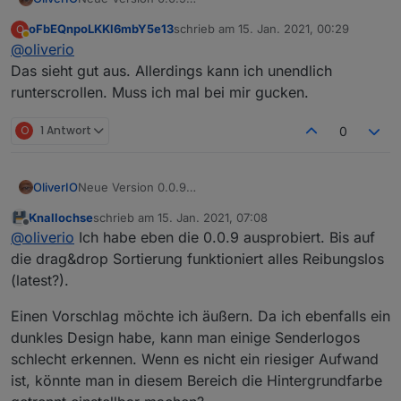
Es wurde eine neue Titelzeile hinzugefügt mit allen
oFbEQnpoLKKl6mbY5e13
schrieb am
15. Jan. 2021, 00:29
O
Knöpfen und der Datumsinfo.
zuletzt editiert von
Abwesend
@
oliverio
Leider musste das HTML-Layout unter der Haube
nochmal grundlegend geändert werden.
Das sieht gut aus. Allerdings kann ich unendlich
Es gibt noch einen kleinen Glitch, mal schauen wer
runterscrollen. Muss ich mal bei mir gucken.
ihn findet.
Auch im Sendungs-Detaildialog, der Text und Bild
O
1 Antwort
0
übereinander bei kleineren Bildschirmen
muss noch warten. Der Dialog wehrt sich noch gegen
meine Anweisungen.
Neue Version 0.0.9
OliverIO
Es wurde eine neue Titelzeile hinzugefügt mit allen
Knallochse
schrieb am
15. Jan. 2021, 07:08
Knöpfen und der Datumsinfo.
zuletzt editiert von
Offline
@
oliverio
Ich habe eben die 0.0.9 ausprobiert. Bis auf
Leider musste das HTML-Layout unter der Haube
nochmal grundlegend geändert werden.
die drag&drop Sortierung funktioniert alles Reibungslos
Es gibt noch einen kleinen Glitch, mal schauen wer
(latest?).
ihn findet.
Auch im Sendungs-Detaildialog, der Text und Bild
Einen Vorschlag möchte ich äußern. Da ich ebenfalls ein
übereinander bei kleineren Bildschirmen
dunkles Design habe, kann man einige Senderlogos
muss noch warten. Der Dialog wehrt sich noch gegen
meine Anweisungen.
schlecht erkennen. Wenn es nicht ein riesiger Aufwand
ist, könnte man in diesem Bereich die Hintergrundfarbe