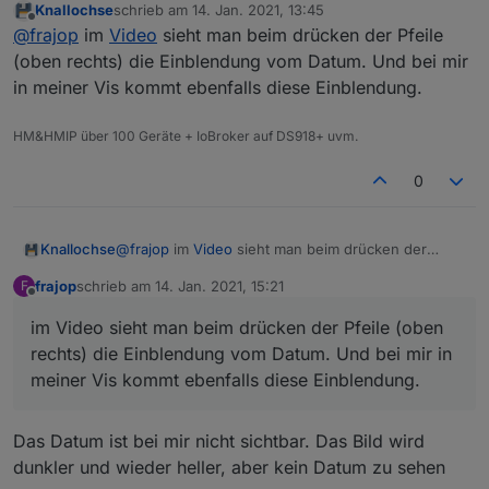
Knallochse
schrieb am
14. Jan. 2021, 13:45
zuletzt editiert von
Offline
Bei dir wird dann ebenfalls diese Einblendung mit
@
frajop
im
Video
sieht man beim drücken der Pfeile
dem geladenen Tag angezeigt? Schau dir das
(oben rechts) die Einblendung vom Datum. Und bei mir
Was meinst du damit? Ich sehe da keine Einblendung!?
Video im Thread mit der 0.0.8 an, da kann man es
in meiner Vis kommt ebenfalls diese Einblendung.
Ich finde nur ein Video für 7.
sehen.
Ich habe jetzt noch etwas mit den Einstellungen für die
Breite im Widget und Fully gespielt (Breite im Widget
HM&HMIP über 100 Geräte + IoBroker auf DS918+ uvm.
von px auf 100% umgestellt). Jetzt ist die Darstellung
Tolle Sache, Danke
einwandfrei. Popup auch. Das Widget zeige ich als
0
iframe über jarvis an, das funktioniert auch bestens.
Knallochse
@
frajop
im
Video
sieht man beim drücken der
Pfeile (oben rechts) die Einblendung vom Datum.
frajop
schrieb am
14. Jan. 2021, 15:21
F
Und bei mir in meiner Vis kommt ebenfalls diese
zuletzt editiert von
Offline
Einblendung.
im Video sieht man beim drücken der Pfeile (oben
rechts) die Einblendung vom Datum. Und bei mir in
meiner Vis kommt ebenfalls diese Einblendung.
Das Datum ist bei mir nicht sichtbar. Das Bild wird
dunkler und wieder heller, aber kein Datum zu sehen