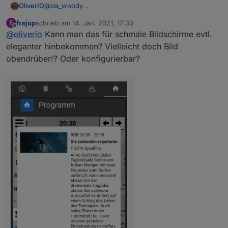
OliverIO
@
da_woody
wer weiß...., muss jetzt Abendessen kochen gehen
frajop
schrieb am
14. Jan. 2021, 17:33
F
zuletzt editiert von
Offline
@
oliverio
Kann man das für schmale Bildschirme evtl.
eleganter hinbekommen? Vielleicht doch Bild
obendrüber!? Oder konfigurierbar?