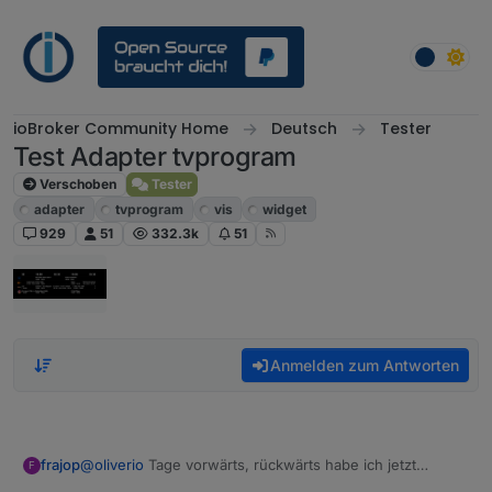
Weiter zum Inhalt
ioBroker Community Home
Deutsch
Tester
Test Adapter tvprogram
Verschoben
Tester
adapter
tvprogram
vis
widget
929
51
332.3k
51
Anmelden zum Antworten
@
oliverio
Tage vorwärts, rückwärts habe ich jetzt
frajop
F
kapiert. Habe das falsch verstanden. Funktioniert gut!