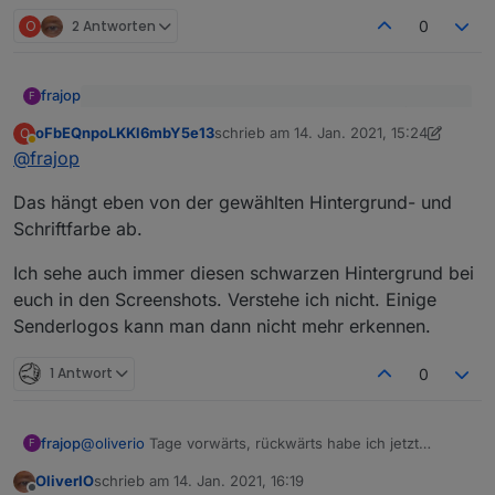
O
2 Antworten
0
frajop
F
im Video sieht man beim drücken der Pfeile (oben
oFbEQnpoLKKl6mbY5e13
schrieb am
14. Jan. 2021, 15:24
O
rechts) die Einblendung vom Datum. Und bei mir in
zuletzt editiert von oFbEQnpoLKKl6mbY
Abwesend
Das Datum ist bei mir nicht sichtbar. Das Bild wird
meiner Vis kommt ebenfalls diese Einblendung.
@
frajop
dunkler und wieder heller, aber kein Datum zu sehen
Das hängt eben von der gewählten Hintergrund- und
Schriftfarbe ab.
Ich sehe auch immer diesen schwarzen Hintergrund bei
euch in den Screenshots. Verstehe ich nicht. Einige
Senderlogos kann man dann nicht mehr erkennen.
1 Antwort
0
@
oliverio
Tage vorwärts, rückwärts habe ich jetzt
frajop
F
kapiert. Habe das falsch verstanden. Funktioniert gut!
OliverIO
schrieb am
14. Jan. 2021, 16:19
zuletzt editiert von