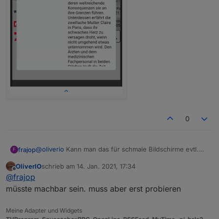
0
@
oliverio
Kann man das für schmale Bildschirme evtl.
frajop
F
eleganter hinbekommen? Vielleicht doch Bild
OliverIO
schrieb am
14. Jan. 2021, 17:34
obendrüber!? Oder konfigurierbar?
zuletzt editiert von
Offline
@
frajop
müsste machbar sein. muss aber erst probieren
Meine Adapter und Widgets