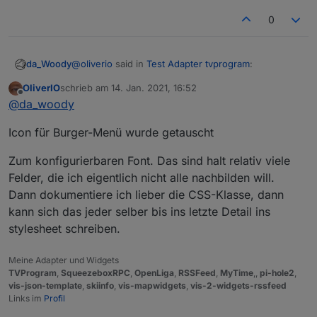
0
@
oliverio
said in
Test Adapter tvprogram
:
da_Woody
OliverIO
schrieb am
14. Jan. 2021, 16:52
zuletzt editiert von
Offline
welche wäre angnehm oder soll ich das
@
da_woody
konfigurierbar machen?
ich glaub, die AW kannst du dir selbst geben! ;)
Icon für Burger-Menü wurde getauscht
durch die möglichkeit verschiedener schriftarten,
siehts dann oft anders aus wenn das fix ist. mit
Zum konfigurierbaren Font. Das sind halt relativ viele
Jura-Demi... und fett siehts schon angenehmer aus.
Felder, die ich eigentlich nicht alle nachbilden will.
Dann dokumentiere ich lieber die CSS-Klasse, dann
kann sich das jeder selber bis ins letzte Detail ins
stylesheet schreiben.
Meine Adapter und Widgets
TVProgram
,
SqueezeboxRPC
,
OpenLiga
,
RSSFeed
,
MyTime
,,
pi-hole2
,
vis-json-template
,
skiinfo
,
vis-mapwidgets
,
vis-2-widgets-rssfeed
Links im
Profil