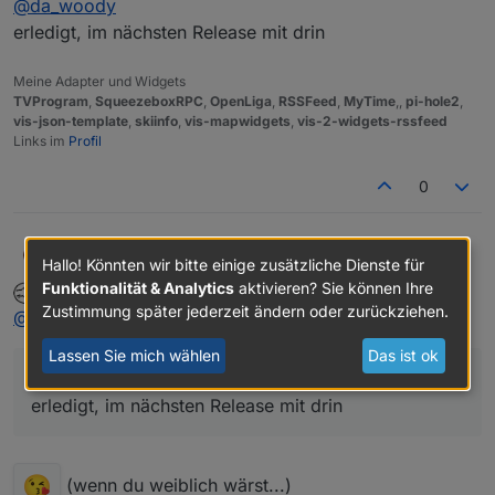
@
da_woody
das wär schön, wenn einstellbar. bei CSS bin ich
bisschen besser als ne kuh beim eislaufen... :D
erledigt, im nächsten Release mit drin
Meine Adapter und Widgets
TVProgram
,
SqueezeboxRPC
,
OpenLiga
,
RSSFeed
,
MyTime
,,
pi-hole2
,
vis-json-template
,
skiinfo
,
vis-mapwidgets
,
vis-2-widgets-rssfeed
Links im
Profil
0
OliverIO
@
da_woody
Hallo! Könnten wir bitte einige zusätzliche Dienste für
erledigt, im nächsten Release mit drin
Funktionalität & Analytics
aktivieren? Sie können Ihre
da_Woody
schrieb am
14. Jan. 2021, 17:14
MOST ACTIVE
zuletzt editiert von
Offline
Zustimmung später jederzeit ändern oder zurückziehen.
@
oliverio
said in
Test Adapter tvprogram
:
Lassen Sie mich wählen
Das ist ok
@
da_woody
erledigt, im nächsten Release mit drin
(wenn du weiblich wärst...)