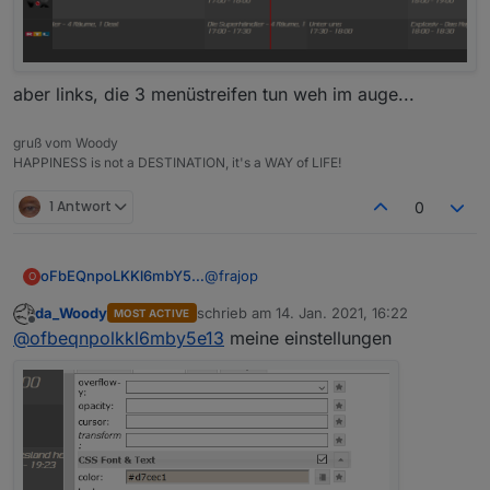
aber links, die 3 menüstreifen tun weh im auge...
gruß vom Woody
HAPPINESS is not a DESTINATION, it's a WAY of LIFE!
1 Antwort
0
@
frajop
oFbEQnpoLKKl6mbY5e13
O
da_Woody
schrieb am
14. Jan. 2021, 16:22
MOST ACTIVE
Das hängt eben von der gewählten
zuletzt editiert von
Offline
@
ofbeqnpolkkl6mby5e13
meine einstellungen
Hintergrund- und Schriftfarbe ab.
Ich sehe auch immer diesen
schwarzen Hintergrund bei euch in
den Screenshots. Verstehe ich nicht.
Einige Senderlogos kann man dann
nicht mehr erkennen.