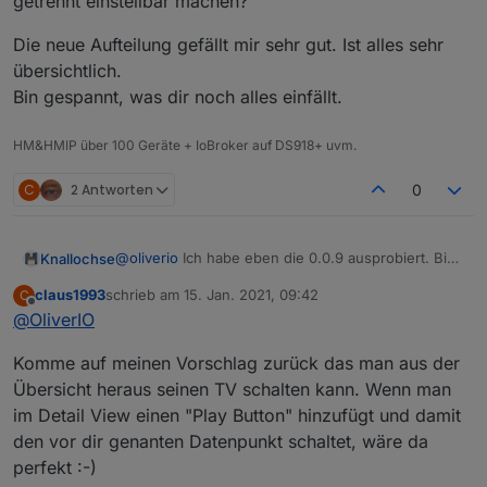
getrennt einstellbar machen?
Die neue Aufteilung gefällt mir sehr gut. Ist alles sehr
übersichtlich.
Bin gespannt, was dir noch alles einfällt.
HM&HMIP über 100 Geräte + IoBroker auf DS918+ uvm.
C
2 Antworten
0
@
oliverio
Ich habe eben die 0.0.9 ausprobiert. Bis
Knallochse
auf die drag&drop Sortierung funktioniert alles
claus1993
schrieb am
15. Jan. 2021, 09:42
C
Reibungslos (latest?).
Einen Vorschlag möchte ich äußern. Da ich
zuletzt editiert von
Offline
@
OliverIO
ebenfalls ein dunkles Design habe, kann man
einige Senderlogos schlecht erkennen. Wenn es
Die neue Aufteilung gefällt mir sehr gut. Ist alles
Komme auf meinen Vorschlag zurück das man aus der
nicht ein riesiger Aufwand ist, könnte man in
sehr übersichtlich.
diesem Bereich die Hintergrundfarbe getrennt
Bin gespannt, was dir noch alles einfällt.
Übersicht heraus seinen TV schalten kann. Wenn man
einstellbar machen?
im Detail View einen "Play Button" hinzufügt und damit
den vor dir genanten Datenpunkt schaltet, wäre da
perfekt :-)