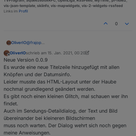
TVProgram
,
SqueezeboxRPC
,
OpenLiga
,
RSSFeed
,
MyTime
,,
pi-hole2
,
vis-json-template
,
skiinfo
,
vis-mapwidgets
,
vis-2-widgets-rssfeed
Links im
Profil
0
OliverIO
@
frajop
müsste machbar sein. muss aber erst probieren
OliverIO
schrieb am
15. Jan. 2021, 00:20
zuletzt editiert von OliverIO
Offline
Neue Version 0.0.9
Es wurde eine neue Titelzeile hinzugefügt mit allen
Knöpfen und der Datumsinfo.
Leider musste das HTML-Layout unter der Haube
nochmal grundlegend geändert werden.
Es gibt noch einen kleinen Glitch, mal schauen wer ihn
findet.
Auch im Sendungs-Detaildialog, der Text und Bild
übereinander bei kleineren Bildschirmen
muss noch warten. Der Dialog wehrt sich noch gegen
meine Anweisungen.