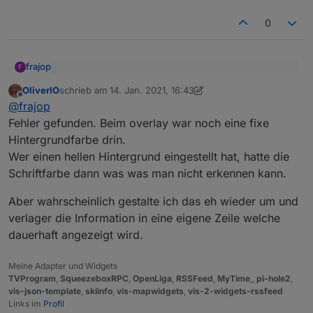
0
frajop
F
im Video sieht man beim drücken der Pfeile (oben
OliverIO
schrieb am
14. Jan. 2021, 16:43
rechts) die Einblendung vom Datum. Und bei mir in
zuletzt editiert von OliverIO
Offline
Das Datum ist bei mir nicht sichtbar. Das Bild wird
meiner Vis kommt ebenfalls diese Einblendung.
@
frajop
dunkler und wieder heller, aber kein Datum zu sehen
Fehler gefunden. Beim overlay war noch eine fixe
Hintergrundfarbe drin.
Wer einen hellen Hintergrund eingestellt hat, hatte die
Schriftfarbe dann was was man nicht erkennen kann.
Aber wahrscheinlich gestalte ich das eh wieder um und
verlager die Information in eine eigene Zeile welche
dauerhaft angezeigt wird.
Meine Adapter und Widgets
TVProgram
,
SqueezeboxRPC
,
OpenLiga
,
RSSFeed
,
MyTime
,,
pi-hole2
,
vis-json-template
,
skiinfo
,
vis-mapwidgets
,
vis-2-widgets-rssfeed
Links im
Profil