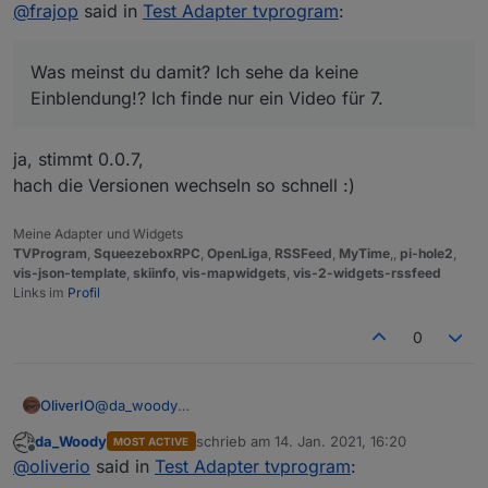
Offline
Bei dir wird dann ebenfalls diese Einblendung mit
@
frajop
said in
Test Adapter tvprogram
:
dem geladenen Tag angezeigt? Schau dir das
Was meinst du damit? Ich sehe da keine Einblendung!?
Video im Thread mit der 0.0.8 an, da kann man es
Ich finde nur ein Video für 7.
Was meinst du damit? Ich sehe da keine
sehen.
Ich habe jetzt noch etwas mit den Einstellungen für die
Einblendung!? Ich finde nur ein Video für 7.
Breite im Widget und Fully gespielt (Breite im Widget
von px auf 100% umgestellt). Jetzt ist die Darstellung
Tolle Sache, Danke
einwandfrei. Popup auch. Das Widget zeige ich als
ja, stimmt 0.0.7,
iframe über jarvis an, das funktioniert auch bestens.
hach die Versionen wechseln so schnell :)
Meine Adapter und Widgets
TVProgram
,
SqueezeboxRPC
,
OpenLiga
,
RSSFeed
,
MyTime
,,
pi-hole2
,
vis-json-template
,
skiinfo
,
vis-mapwidgets
,
vis-2-widgets-rssfeed
Links im
Profil
0
OliverIO
@
da_woody
fontgröße ist auf 125% der normalen größe
da_Woody
schrieb am
14. Jan. 2021, 16:20
MOST ACTIVE
eingestellt.
zuletzt editiert von
Offline
@
oliverio
said in
Test Adapter tvprogram
:
welche wäre angnehm oder soll ich das konfigurierbar
machen?