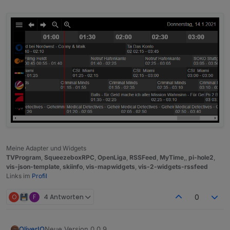
Meine Adapter und Widgets
TVProgram
,
SqueezeboxRPC
,
OpenLiga
,
RSSFeed
,
MyTime
,,
pi-hole2
,
vis-json-template
,
skiinfo
,
vis-mapwidgets
,
vis-2-widgets-rssfeed
Links im
Profil
O
F
4 Antworten
0
Neue Version 0.0.9
OliverIO