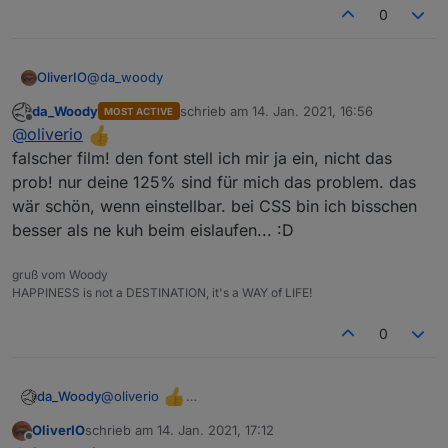
0
aber links, die 3 menüstreifen tun weh im auge...
@
da_woody
OliverIO
da_Woody
schrieb am
14. Jan. 2021, 16:56
MOST ACTIVE
Icon für Burger-Menü wurde getauscht
zuletzt editiert von
Offline
@
oliverio
Zum konfigurierbaren Font. Das sind halt relativ viele
falscher film! den font stell ich mir ja ein, nicht das
Felder, die ich eigentlich nicht alle nachbilden will.
prob! nur deine 125% sind für mich das problem. das
Dann dokumentiere ich lieber die CSS-Klasse, dann
wär schön, wenn einstellbar. bei CSS bin ich bisschen
kann sich das jeder selber bis ins letzte Detail ins
besser als ne kuh beim eislaufen... :D
stylesheet schreiben.
gruß vom Woody
HAPPINESS is not a DESTINATION, it's a WAY of LIFE!
0
@
oliverio
da_Woody
falscher film! den font stell ich mir ja ein, nicht das
OliverIO
schrieb am
14. Jan. 2021, 17:12
prob! nur deine 125% sind für mich das problem.
zuletzt editiert von
Offline