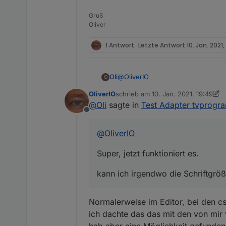
Gruß
Oliver
1 Antwort
Letzte Antwort
10. Jan. 2021,
@
OliverIO
Oli
O
OliverIO
schrieb am
10. Jan. 2021, 19:49
Super, jetzt funktioniert es.
zuletzt editiert von OliverIO
1. Okt. 
@
Oli
sagte in
Test Adapter tvprogr
Offline
kann ich irgendwo die Schriftgröß
@
OliverIO
Super, jetzt funktioniert es.
kann ich irgendwo die Schriftgröß
Normalerweise im Editor, bei den c
ich dachte das das mit den von mir
hab aber eine Möglichkeit gefunden,