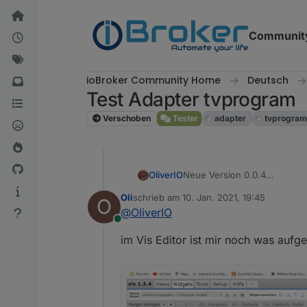
Weiter zum Inhalt
Communit
ioBroker Community Home
Deutsch
Test Adapter tvprogram
Verschoben
Tester
adapter
tvprogra
OliverIO
Neue Version 0.0.4
Letzter Fehler ist behoben.
Oli
schrieb am
10. Jan. 2021, 19:45
O
in manchen Systemen abzuw
zuletzt editiert von
@
OliverIO
Nach dem Fehler ist vor dem 
Online
im Vis Editor ist mir noch was aufge