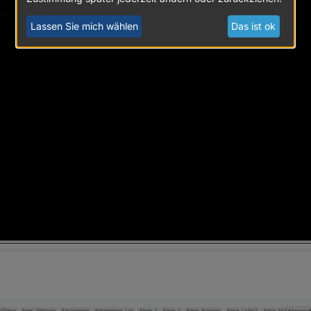
icht:
rieren
Lassen Sie mich wählen
Das ist ok
ellung, größerer/kleinerer Bereich je Stunde, ggfs auch hinein/hinausz
admap
ewünschte Farbschema, aktuell nur Dunkel-Darstellung
ensendungen
ts auf Basis des bereits existierenden TVprogram-Skripts
m Thread weiter unten immer aktuell über den Fortschritt berichtet
um umschalten nach Klick auf senderlogo
re Quellen (Internet, Hardware wie Enigma,VU-Box)
isherigen Entwicklungsstandes.