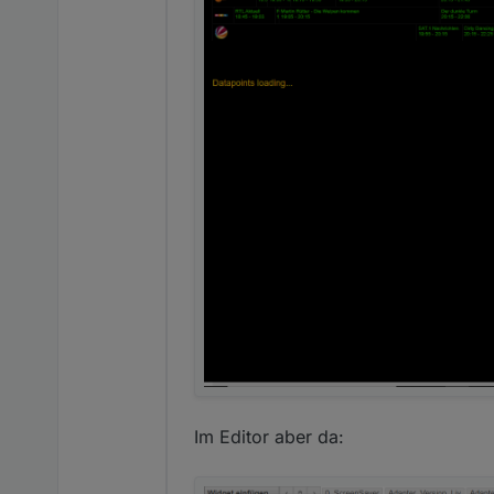
Was kann das Widget noch n
Senderauswahl konfigu
Konfiguration der Darst
Weitere Punkte auf der Ro
Farbanpassung an das g
Hervorhebung Favorit
Ideen für weitere Widge
Darüber hinaus wird in diese
sendungserinnerungen
ansteuern datenpunkt z
Datenadapter für weite
Hier ein kleines Video des b
Im Editor aber da: