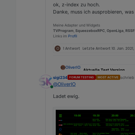
ok, z-index zu hoch.
Danke, muss ich ausprobieren, was d
Meine Adapter und Widgets
TVProgram
,
SqueezeboxRPC
,
OpenLiga
,
RSSF
Links im
Profil
O
1 Antwort
Letzte Antwort
10. Jan. 2021,
OliverIO
Aktuelle Test Version
sigi234
schrie
FORUM TESTING
MOST ACTIVE
zuletzt 
Veröffentlichungsdatum
@
OliverIO
Online
Github Link
Ladet ewig.
Was kann der Adapter bereit
Server
die notwendigen TV-Dat
Widget
-Darstellung des TV-Programm
-Aufruf von Detailinformatio
Scrollen über einen ga