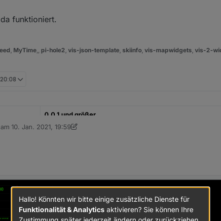
a funktioniert.
eed
,
MyTime
,,
pi-hole2
,
vis-json-template
,
skiinfo
,
vis-mapwidgets
,
vis-2-wi
 20:08
0.0.1 und größer
b am
10. Jan. 2021, 19:59
editiert von sigi234
1. Okt. 2021, 21:12
Januar 2021
https://github.com/oweitman/iobroker.tvprogram
s:
en aus dem Internet abrufen und als Datenpunkt abspeichern
Hallo! Könnten wir bitte einige zusätzliche Dienste für
Funktionalität & Analytics
aktivieren? Sie können Ihre
s in der Zeitstrahl-Ansicht
nen zu jeder einzelnen Sendung, soweit die Daten vorhanden sind.
nzen Tag
Zustimmung später jederzeit ändern oder zurückziehen.