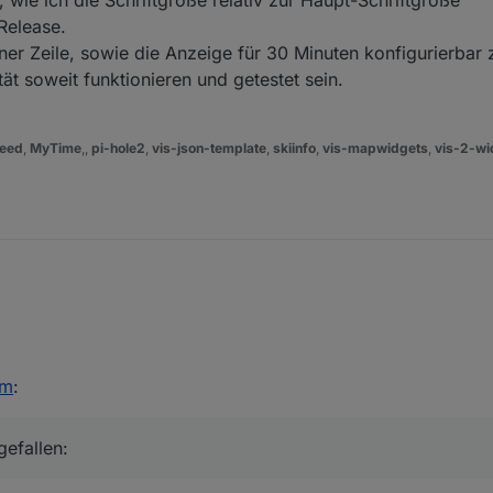
Release.
ner Zeile, sowie die Anzeige für 30 Minuten konfigurierbar
ät soweit funktionieren und getestet sein.
eed
,
MyTime
,,
pi-hole2
,
vis-json-template
,
skiinfo
,
vis-mapwidgets
,
vis-2-wi
efallen:
 2021, 20:52
am
:
gefallen: