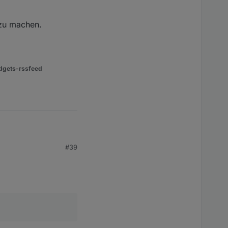
 zu machen.
dgets-rssfeed
#39