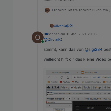
1 Antwort
Letzte Antwort
10. Jan. 2021,
@
Oli
OliverIO
Oli
schrieb am
10. Jan. 2021, 20:08
O
@
Oli
sagte in
Test Adapter t
zuletzt editiert von
@
OliverIO
Online
im Vis Editor ist mir noch 
stimmt, kann das von
@
sigi234
best
vielleicht hilft dir das kleine Video 
ok, z-index zu hoch.
Danke, muss ich ausprobieren