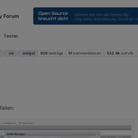
y Forum
Tester
m
vis
widget
929
beiträge
51
kommentatoren
332.4k
aufrufe
 bzw scheint das verhalten zum Abruf von Datenpunkten
eichen.
Fehler :)
fallen: