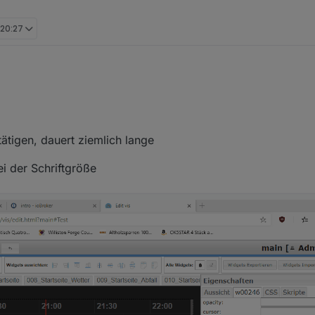
 20:27
vprogram
:
was aufgefallen:
ätigen, dauert ziemlich lange
bei der Schriftgröße
, was da funktioniert.