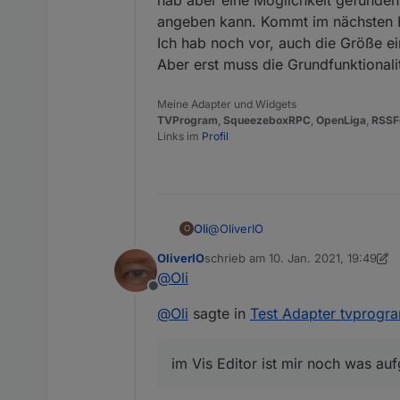
angeben kann. Kommt im nächsten 
Ich hab noch vor, auch die Größe ei
Aber erst muss die Grundfunktionalit
Meine Adapter und Widgets
TVProgram
,
SqueezeboxRPC
,
OpenLiga
,
RSSF
Links im
Profil
@
OliverIO
Oli
O
OliverIO
schrieb am
10. Jan. 2021, 19:49
im Vis Editor ist mir noch was aufg
zuletzt editiert von OliverIO
1. Okt.
@
Oli
Offline
@
Oli
sagte in
Test Adapter tvprogr
im Vis Editor ist mir noch was auf