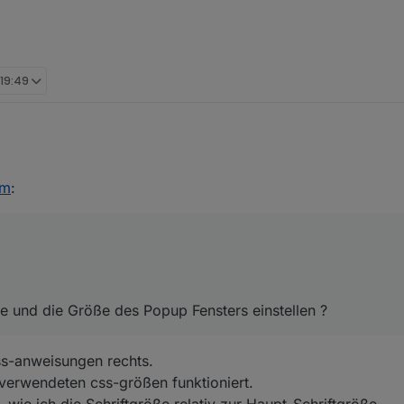
 19:49
2021, 20:51
am
:
e und die Größe des Popup Fensters einstellen ?
e und die Größe des Popup Fensters einstellen ?
ss-anweisungen rechts.
 verwendeten css-größen funktioniert.
 wie ich die Schriftgröße relativ zur Haupt-Schriftgröße