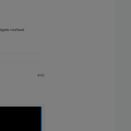
dgets-rssfeed
#40