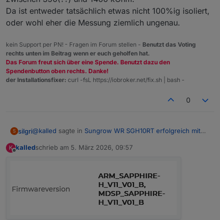
Da ist entweder tatsächlich etwas nicht 100%ig isoliert,
oder wohl eher die Messung ziemlich ungenau.
kein Support per PN! - Fragen im Forum stellen -
Benutzt das Voting
rechts unten im Beitrag wenn er euch geholfen hat.
Das Forum freut sich über eine Spende. Benutzt dazu den
Spendenbutton oben rechts. Danke!
der Installationsfixer:
curl -fsL https://iobroker.net/fix.sh | bash -
0
@
kalled
sagte in
Sungrow WR SGH10RT erfolgreich mit
silgri
S
MODBUS eingebunden
:
kalled
schrieb am
5. März 2026, 09:57
K
zuletzt editiert von
Offline
Bei mir tut sich schon was:
Welche Software-Version hast Du auf dem Sungrow
SH10RT?