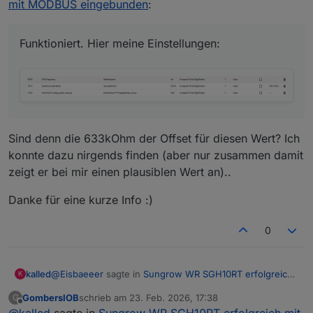
mit MODBUS eingebunden
:
Funktioniert. Hier meine Einstellungen:
Sind denn die 633kOhm der Offset für diesen Wert? Ich
konnte dazu nirgends finden (aber nur zusammen damit
zeigt er bei mir einen plausiblen Wert an)..
Danke für eine kurze Info :)
0
@
Eisbaeeer
sagte in
Sungrow WR SGH10RT erfolgreich
kalled
K
mit MODBUS eingebunden
:
GombersIOB
schrieb am
23. Feb. 2026, 17:38
G
zuletzt editiert von
Offline
Funktioniert. Hier meine Einstellungen: