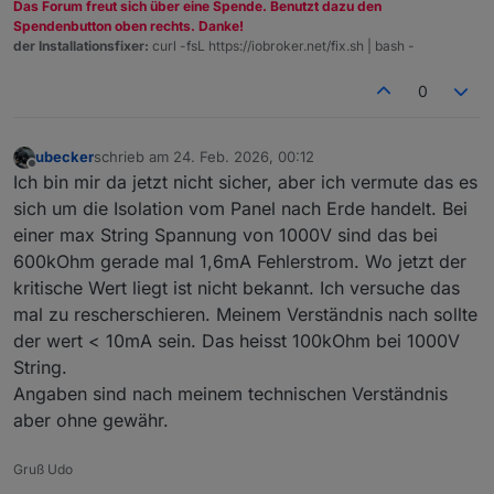
Das Forum freut sich über eine Spende. Benutzt dazu den
Spendenbutton oben rechts. Danke!
der Installationsfixer:
curl -fsL https://iobroker.net/fix.sh | bash -
0
ubecker
schrieb am
24. Feb. 2026, 00:12
zuletzt editiert von
Offline
Ich bin mir da jetzt nicht sicher, aber ich vermute das es
sich um die Isolation vom Panel nach Erde handelt. Bei
einer max String Spannung von 1000V sind das bei
600kOhm gerade mal 1,6mA Fehlerstrom. Wo jetzt der
kritische Wert liegt ist nicht bekannt. Ich versuche das
mal zu rescherschieren. Meinem Verständnis nach sollte
der wert < 10mA sein. Das heisst 100kOhm bei 1000V
String.
Angaben sind nach meinem technischen Verständnis
aber ohne gewähr.
Gruß Udo