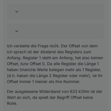
ich sprach ist der Abstand des Registers zum
bei mir einen plausiblen Wert an)..
Anfang. Register 1 steht am Anfang, hat also
Der ausgelesene Widerstand von 633 kOhm ist
keinen Offset, bzw Offset 0. Da alle Register die
Danke für eine kurze Info :)
der Wert an sich, da spielt der Begriff Offset
Länge 1 haben (manche Werte belegen mehr als
keine Rolle.
Ich frage mich eher, was soll ich mit diesem Wert
1 Register, (d.h. haben die Länge 2 Register oder
jetzt anfangen. Wozu ist der für mich al PV-
mehr), ist ihr Offset immer 1 kleiner als ihre
Betreiber von Interesse?
Nummer.
Ich verstehe die Frage nicht. Der Offset von dem
ich sprach ist der Abstand des Registers zum
Anfang. Register 1 steht am Anfang, hat also keinen
Offset, bzw Offset 0. Da alle Register die Länge 1
haben (manche Werte belegen mehr als 1 Register,
(d.h. haben die Länge 2 Register oder mehr), ist ihr
Offset immer 1 kleiner als ihre Nummer.
Der ausgelesene Widerstand von 633 kOhm ist der
Wert an sich, da spielt der Begriff Offset keine
Rolle.