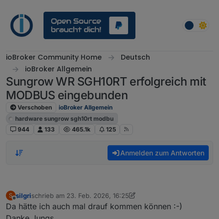
Weiter zum Inhalt
ioBroker Community Home
Deutsch
ioBroker Allgemein
Sungrow WR SGH10RT erfolgreich mit
MODBUS eingebunden
Verschoben
ioBroker Allgemein
hardware sungrow sgh10rt modbu
944
133
465.1k
125
Anmelden zum Antworten
silgri
schrieb am
23. Feb. 2026, 16:25
S
zuletzt editiert von silgri
Offline
Da hätte ich auch mal drauf kommen können :-)
Danke Jungs