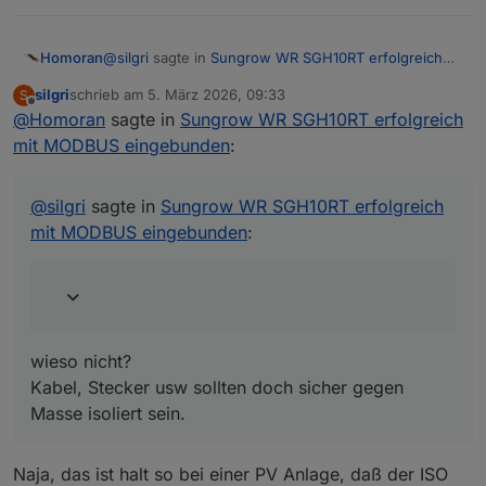
@
silgri
sagte in
Sungrow WR SGH10RT erfolgreich
Homoran
mit MODBUS eingebunden
:
silgri
schrieb am
5. März 2026, 09:33
S
zuletzt editiert von
Offline
@
Homoran
sagte in
Kann ja nicht sein, bei unterschiedlichen
Sungrow WR SGH10RT erfolgreich
Feuchtegraden (Regen/Sonne).
mit MODBUS eingebunden
:
wieso nicht?
Kabel, Stecker usw sollten doch sicher gegen Masse
isoliert sein.
@
silgri
sagte in
Sungrow WR SGH10RT erfolgreich
mit MODBUS eingebunden
:
wieso nicht?
Kabel, Stecker usw sollten doch sicher gegen
Masse isoliert sein.
Naja, das ist halt so bei einer PV Anlage, daß der ISO