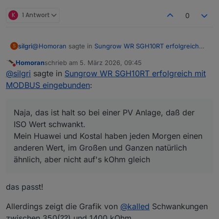
K
1 Antwort
0
@
Homoran
sagte in
Sungrow WR SGH10RT erfolgreich
silgri
S
mit MODBUS eingebunden
:
Homoran
schrieb am
5. März 2026, 09:45
zuletzt editiert von
Nicht stören
@
silgri
sagte in
Sungrow WR SGH10RT erfolgreich
@
silgri
sagte in
Sungrow WR SGH10RT erfolgreich mit
mit MODBUS eingebunden
:
MODBUS eingebunden
:
Naja, das ist halt so bei einer PV Anlage, daß der ISO Wert
schwankt.
Kann ja nicht sein, bei unterschiedlichen
Mein Huawei und Kostal haben jeden Morgen einen
Naja, das ist halt so bei einer PV Anlage, daß der
Feuchtegraden (Regen/Sonne).
anderen Wert, im Großen und Ganzen natürlich ähnlich,
ISO Wert schwankt.
aber nicht auf's kOhm gleich
Mein Huawei und Kostal haben jeden Morgen einen
wieso nicht?
anderen Wert, im Großen und Ganzen natürlich
Kabel, Stecker usw sollten doch sicher gegen
ähnlich, aber nicht auf's kOhm gleich
Masse isoliert sein.
das passt!
Allerdings zeigt die Grafik von
@
kalled
Schwankungen
zwischen 350(??) und 1400 kOhm.