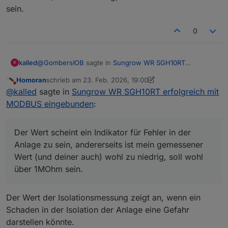
sein.
0
@
GombersIOB
sagte in
Sungrow WR SGH10RT
kalled
K
erfolgreich mit MODBUS eingebunden
:
Homoran
schrieb am
23. Feb. 2026, 19:00
zuletzt editiert von Homoran
Nicht stören
@
kalled
sagte in
Sungrow WR SGH10RT erfolgreich
@
kalled
sagte in
Sungrow WR SGH10RT erfolgreich mit
mit MODBUS eingebunden
:
MODBUS eingebunden
:
Mist, "Offset" ist in dem Fall doppeldeutig, es gibt in der
Registerdefinition ja noch die Möglichkeit für jeden Wert
@
Eisbaeeer
sagte
einen Offset zu setzen:
Der Wert scheint ein Indikator für Fehler in der
Anlage zu sein, andererseits ist mein gemessener
Wert (und deiner auch) wohl zu niedrig, soll wohl
Sind denn die 633kOhm der Offset für diesen
über 1MOhm sein.
Wert? Ich konnte dazu nirgends finden (aber
nur zusammen damit zeigt er bei mir einen
Aber dann nehme ich den mal wieder raus.
plausiblen Wert an)..
Der Wert der Isolationsmessung zeigt an, wenn ein
Der Wert scheint ein Indikator für Fehler in der Anlage
Danke für eine kurze Info :)
Schaden in der Isolation der Anlage eine Gefahr
zu sein, andererseits ist mein gemessener Wert (und
darstellen könnte.
deiner auch) wohl zu niedrig, soll wohl über 1MOhm