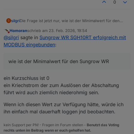
0
silgri
Die Frage ist jetzt nur, wie ist der Minimalwert für den
S
Sungrow WR
Homoran
schrieb am
23. Feb. 2026, 19:54
Die Messung erfolgt ja bei jedem morgendlichen Start.
zuletzt editiert von
Nicht stören
@
silgri
sagte in
Sungrow WR SGH10RT erfolgreich mit
Bei mir sind es aktuell 162 kOhm und er startet noch.
MODBUS eingebunden
:
wie ist der Minimalwert für den Sungrow WR
ein Kurzschluss ist 0
ein Kriechstrom der zum Auslösen der Abschaltung
führt wird auch ziemlich niederohmig sein.
Wenn ich diesen Wert zur Verfügung hätte, würde ich
ihn einfach mal dauerhaft loggen jnd beobachten.
kein Support per PN! - Fragen im Forum stellen -
Benutzt das Voting
rechts unten im Beitrag wenn er euch geholfen hat.