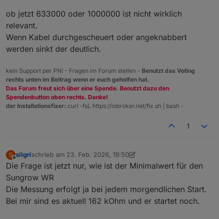
sein.
Ich verstehe die Frage nicht. Der Offset von dem
ob jetzt 633000 oder 1000000 ist nicht wirklich
ich sprach ist der Abstand des Registers zum
Anfang. Register 1 steht am Anfang, hat also keinen
relevant.
Offset, bzw Offset 0. Da alle Register die Länge 1
Wenn Kabel durchgescheuert oder angeknabbert
haben (manche Werte belegen mehr als 1 Register,
werden sinkt der deutlich.
(d.h. haben die Länge 2 Register oder mehr), ist ihr
Offset immer 1 kleiner als ihre Nummer.
kein Support per PN! - Fragen im Forum stellen -
Benutzt das Voting
Der ausgelesene Widerstand von 633 kOhm ist der
rechts unten im Beitrag wenn er euch geholfen hat.
Wert an sich, da spielt der Begriff Offset keine
Das Forum freut sich über eine Spende. Benutzt dazu den
Rolle.
Spendenbutton oben rechts. Danke!
der Installationsfixer:
curl -fsL https://iobroker.net/fix.sh | bash -
Ich frage mich eher, was soll ich mit diesem Wert
jetzt anfangen. Wozu ist der für mich al PV-
1
Betreiber von Interesse?
silgri
schrieb am
23. Feb. 2026, 19:50
S
zuletzt editiert von silgri
Offline
Die Frage ist jetzt nur, wie ist der Minimalwert für den
Sungrow WR
Die Messung erfolgt ja bei jedem morgendlichen Start.
Bei mir sind es aktuell 162 kOhm und er startet noch.