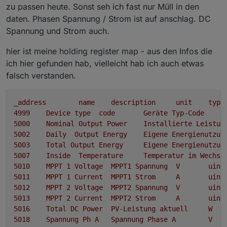
zu passen heute. Sonst seh ich fast nur Müll in den
daten. Phasen Spannung / Strom ist auf anschlag. DC
Spannung und Strom auch.
hier ist meine holding register map - aus den Infos die
ich hier gefunden hab, vielleicht hab ich auch etwas
falsch verstanden.
_address
name
description
unit
type
4999	
Device
type
code
Geräte
Typ-Code
5000	
Nominal
Output
Power
Installierte
Leistun
5002	
Daily
Output
Energy
Eigene
Energienutzun
5003	
Total
Output
Energy
Eigene
Energienutzun
5007	
Inside
Temperature
Temperatur
im
Wechse
5010	
MPPT
1
Voltage
MPPT1
Spannung
V
uint
5011	
MPPT
1
Current
MPPT1
Strom
A
uint
5012	
MPPT
2
Voltage
MPPT2
Spannung
V
uint
5013	
MPPT
2
Current
MPPT2
Strom
A
uint
5016	
Total
DC
Power
PV-Leistung
aktuell
W
5018	
Spannung
Ph
A
Spannung
Phase
A
V