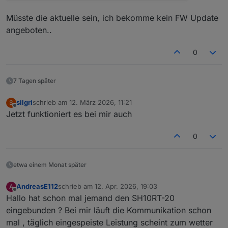
Müsste die aktuelle sein, ich bekomme kein FW Update
angeboten..
0
7 Tagen später
silgri
schrieb am
12. März 2026, 11:21
S
zuletzt editiert von
Offline
Jetzt funktioniert es bei mir auch
0
etwa einem Monat später
AndreasE112
schrieb am
12. Apr. 2026, 19:03
A
zuletzt editiert von
Offline
Hallo hat schon mal jemand den SH10RT-20
eingebunden ? Bei mir läuft die Kommunikation schon
mal , täglich eingespeiste Leistung scheint zum wetter