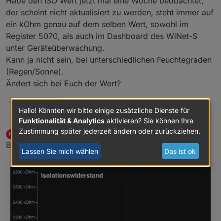
Habe den ISO Wert jetzt mal eine Woche beobachtet,
der scheint nicht aktualisiert zu werden, steht immer auf
ein kOhm genau auf dem selben Wert, sowohl im
Register 5070, als auch im Dashboard des WiNet-S
unter Geräteüberwachung.
Kann ja nicht sein, bei unterschiedlichen Feuchtegraden
(Regen/Sonne).
Ändert sich bei Euch der Wert?
1 Antwort
0
Hallo! Könnten wir bitte einige zusätzliche Dienste für
Funktionalität & Analytics
aktivieren? Sie können Ihre
Zustimmung später jederzeit ändern oder zurückziehen.
kalled
schrieb am
4. März 2026, 07:47
K
zuletzt editiert von
Offline
Bei mir tut sich schon was:
Lassen Sie mich wählen
Das ist ok