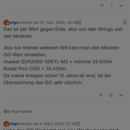
1
silgri
schrieb am
24. Feb. 2026, 06:44
S
zuletzt editiert von silgri
Offline
Das ist der Wert gegen Erde, also von den Strings und
den Modulen
Also bei meinen weiteren WR kann man den Mindest-
ISO-Wert einstellen:
Huawei SUN2000-30KTL-M3 = minimal 33 kOhm
Kostal Pico CI30 = 30 kOhm
Da meine Anlagen schon 15 Jahre alt sind, ist die
Überwachung des ISO sehr nützlich.
0
8 Tagen später
silgri
schrieb am
4. März 2026, 07:42
S
zuletzt editiert von silgri
3. Apr. 2026, 08:43
Offline