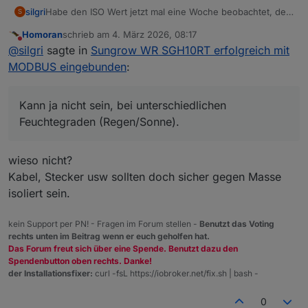
silgri
Habe den ISO Wert jetzt mal eine Woche beobachtet, der
S
scheint nicht aktualisiert zu werden, steht immer auf ein
Homoran
schrieb am
4. März 2026, 08:17
kOhm genau auf dem selben Wert, sowohl im Register
zuletzt editiert von
Nicht stören
@
silgri
sagte in
Sungrow WR SGH10RT erfolgreich mit
5070, als auch im Dashboard des WiNet-S unter
Geräteüberwachung.
MODBUS eingebunden
:
Kann ja nicht sein, bei unterschiedlichen Feuchtegraden
(Regen/Sonne).
Ändert sich bei Euch der Wert?
Kann ja nicht sein, bei unterschiedlichen
Feuchtegraden (Regen/Sonne).
wieso nicht?
Kabel, Stecker usw sollten doch sicher gegen Masse
isoliert sein.
kein Support per PN! - Fragen im Forum stellen -
Benutzt das Voting
rechts unten im Beitrag wenn er euch geholfen hat.
Das Forum freut sich über eine Spende. Benutzt dazu den
Spendenbutton oben rechts. Danke!
der Installationsfixer:
curl -fsL https://iobroker.net/fix.sh | bash -
0