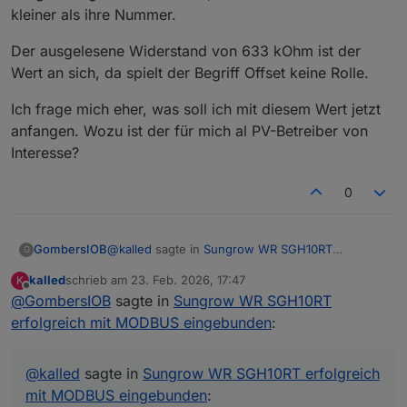
kleiner als ihre Nummer.
Der ausgelesene Widerstand von 633 kOhm ist der
Wert an sich, da spielt der Begriff Offset keine Rolle.
Ich frage mich eher, was soll ich mit diesem Wert jetzt
anfangen. Wozu ist der für mich al PV-Betreiber von
Interesse?
0
@
kalled
sagte in
Sungrow WR SGH10RT
GombersIOB
G
erfolgreich mit MODBUS eingebunden
:
kalled
schrieb am
23. Feb. 2026, 17:47
K
zuletzt editiert von
Offline
@
GombersIOB
sagte in
@
Eisbaeeer
Sungrow WR SGH10RT
sagte
erfolgreich mit MODBUS eingebunden
:
Sind denn die 633kOhm der Offset für
@
kalled
sagte in
Sungrow WR SGH10RT erfolgreich
diesen Wert? Ich konnte dazu nirgends
Ich verstehe die Frage nicht. Der Offset von dem
mit MODBUS eingebunden
:
finden (aber nur zusammen damit zeigt er