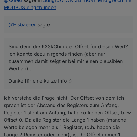
@
kalled
sagte in
Sungrow WR SGH10RT erfolgreich mit
MODBUS eingebunden
:
Sind denn die 633kOhm der Offset für diesen Wert? Ich
konnte dazu nirgends finden (aber nur zusammen damit
zeigt er bei mir einen plausiblen Wert an)..
Danke für eine kurze Info :)
@
Eisbaeeer
sagte
Sind denn die 633kOhm der Offset für diesen Wert?
Ich konnte dazu nirgends finden (aber nur
zusammen damit zeigt er bei mir einen plausiblen
Wert an)..
Danke für eine kurze Info :)
Ich verstehe die Frage nicht. Der Offset von dem ich
sprach ist der Abstand des Registers zum Anfang.
Register 1 steht am Anfang, hat also keinen Offset, bzw
Offset 0. Da alle Register die Länge 1 haben (manche
Werte belegen mehr als 1 Register, (d.h. haben die
Länge 2 Register oder mehr), ist ihr Offset immer 1