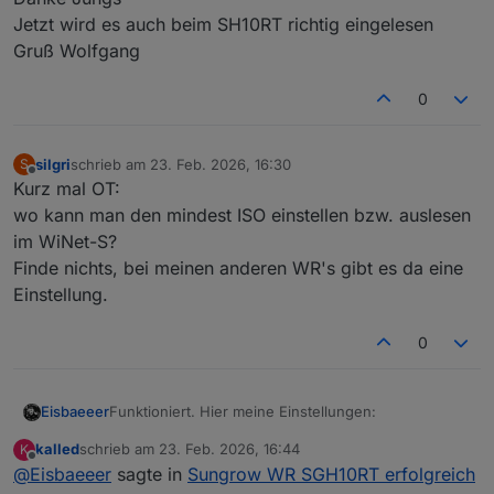
Jetzt wird es auch beim SH10RT richtig eingelesen
Gruß Wolfgang
0
silgri
schrieb am
23. Feb. 2026, 16:30
S
zuletzt editiert von
Offline
Kurz mal OT:
wo kann man den mindest ISO einstellen bzw. auslesen
im WiNet-S?
Finde nichts, bei meinen anderen WR's gibt es da eine
Einstellung.
0
Funktioniert. Hier meine Einstellungen:
Eisbaeeer
kalled
schrieb am
23. Feb. 2026, 16:44
K
zuletzt editiert von
Offline
@
Eisbaeeer
sagte in
Sungrow WR SGH10RT erfolgreich