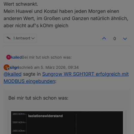
Wert schwankt.
Mein Huawei und Kostal haben jeden Morgen einen
anderen Wert, im Großen und Ganzen natürlich ähnlich,
aber nicht auf's kOhm gleich
1 Antwort
0
Bei mir tut sich schon was:
kalled
K
silgri
schrieb am
5. März 2026, 09:34
S
zuletzt editiert von
Offline
@
kalled
sagte in
Sungrow WR SGH10RT erfolgreich mit
MODBUS eingebunden
:
Bei mir tut sich schon was: