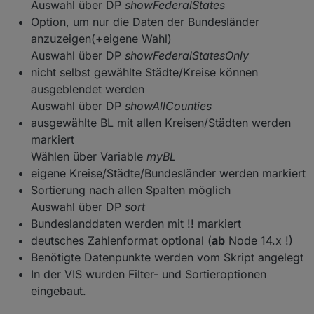
und konfiguriert(Städte und Kreise) werden muss
Eigene Kreise/Städte können definiert werden,
Auswahl über DP
showFederalStates
die Anzeige erfolgt dann am Beginn der Tabelle
Option, um nur die Daten der Bundesländer
Einfache Darstellung in VIS
anzuzeigen(+eigene Wahl)
Ein Minimalwert kann definiert werden, kleinere
Werte werden ausgeblendet
Auswahl über DP
showFederalStatesOnly
nicht selbst gewählte Städte/Kreise können
Skript für 7 Tage Werte aller Landkreise
Die Daten stehen als JSON und HTML Tabelle zur
ausgeblendet werden
Verfügung, um sie in VIS darstellen zu können
Auswahl über DP
showAllCounties
Die Aktualisierung erfolgt sobald der Covid19
ausgewählte BL mit allen Kreisen/Städten werden
Simples VIS Template alle Daten
Adapter neue Daten liefert
markiert
(erfordert den inventwo widget Adapter)
Bewertung mit Ampelfarben
Wählen über Variable
myBL
eigene Kreise/Städte/Bundesländer werden markiert
Wahlweise können alle Landkreisdaten des
Sortierung nach allen Spalten möglich
Covid19 Adapters angezeigt werden
Auswahl über DP
sort
Zusätzliche Features und Updates bitte im
Bundeslanddaten werden mit !! markiert
Thread nachlesen, die neueste Version befindet
deutsches Zahlenformat optional (
ab
Node 14.x !)
sich immer in diesem Beitrag
Benötigte Datenpunkte werden vom Skript angelegt
In der VIS wurden Filter- und Sortieroptionen
eingebaut.