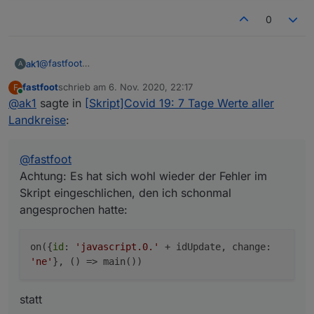
0
@
fastfoot
ak1
A
Achtung: Es hat sich wohl wieder der Fehler im Skript
fastfoot
schrieb am
6. Nov. 2020, 22:17
F
eingeschlichen, den ich schonmal angesprochen hatte:
zuletzt editiert von
Online
@
ak1
sagte in
[Skript]Covid 19: 7 Tage Werte aller
statt
Landkreise
:
@
fastfoot
Achtung: Es hat sich wohl wieder der Fehler im
Skript eingeschlichen, den ich schonmal
angesprochen hatte:
on({
id
:
'javascript.0.'
+ idUpdate, change:
'ne'
}, () => main())
statt