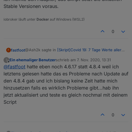
Stable Versionen voraus.
iobroker läuft unter
Docker
auf Windows (WSL2)
0
@Ash2k sagte in
[Skript]Covid 19: 7 Tage Werte aller
fastfoot
F
Landkreise
:
Ein ehemaliger Benutzer
schrieb am
7. Nov. 2020, 13:31
?
zuletzt editiert von
Offline
@
fastfoot
hatte eben noch 4.6.17 statt 4.8.4 weil ich
@
fastfoot
du meinst den js-controller? 3.1.4 ist
bei mir noch installiert, Node.js 10.16.3
letztens gelesen hatte das es Probleme nach Update auf
Ich meinte den Adapter, das Skript setzt die aktuellen
den 4.8.4 gab und ich bislang keine Zeit hatte mich
Stable Versionen voraus.
hinzusetzen falls es wirklich Probleme gibt...hab ihn
jetzt aktualisiert und teste es gleich nochmal mit deinem
Script
0