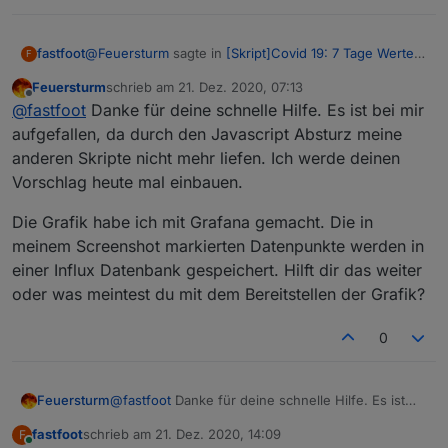
@
Feuersturm
sagte in
[Skript]Covid 19: 7 Tage Werte
fastfoot
F
aller Landkreise
:
Feuersturm
schrieb am
21. Dez. 2020, 07:13
zuletzt editiert von
Offline
Der Speicherverbrauch geht hierbei regelmäßig
@
fastfoot
Danke für deine schnelle Hilfe. Es ist bei mir
durch die Decke
aufgefallen, da durch den Javascript Absturz meine
Wie hast du die Grafik erstellt, würdest du sie zur
anderen Skripte nicht mehr liefen. Ich werde deinen
Verfügung stellen?
Vorschlag heute mal einbauen.
Die Grafik habe ich mit Grafana gemacht. Die in
meinem Screenshot markierten Datenpunkte werden in
einer Influx Datenbank gespeichert. Hilft dir das weiter
oder was meintest du mit dem Bereitstellen der Grafik?
0
@
fastfoot
Danke für deine schnelle Hilfe. Es ist
Feuersturm
bei mir aufgefallen, da durch den Javascript
fastfoot
schrieb am
21. Dez. 2020, 14:09
F
Absturz meine anderen Skripte nicht mehr liefen.
Die Grafik habe ich mit Grafana gemacht. Die in
zuletzt editiert von