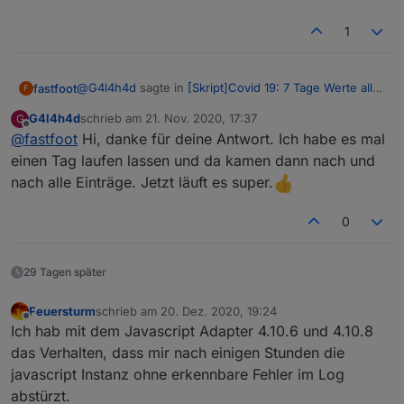
javascript.0	2020-11-19 21:01:09.814	error
javascript.0	2020-11-19 21:01:09.814	erro
1
javascript.0	2020-11-19 21:01:09.814	error
@
G4l4h4d
sagte in
[Skript]Covid 19: 7 Tage Werte aller
fastfoot
F
Landkreise
:
G4l4h4d
schrieb am
21. Nov. 2020, 17:37
G
Also hier läuft das Skript. Im LOG wird Zeile 19 gezeigt,
zuletzt editiert von
Offline
@
fastfoot
Hi, danke für deine Antwort. Ich habe es mal
da sind im Original aber Kommentare. Du solltest
obiges Skript noch einmal laden und auch die VIS, da
einen Tag laufen lassen und da kamen dann nach und
kannst du ShowAllCounties und die BL auch
nach alle Einträge. Jetzt läuft es super.
einschalten. Ansonsten solltest Du mindestens eine
Stadt in MyCities definieren, am Besten das Skript so
0
wie es ist einmal laufen lassen um Ergebnisse zu
sehen. Es ist richtig, alle Felder sollten befüllt sein, ich
denke du hast myCities leer oder falsch eingetragen
29 Tagen später
Feuersturm
schrieb am
20. Dez. 2020, 19:24
zuletzt editiert von
Offline
Ich hab mit dem Javascript Adapter 4.10.6 und 4.10.8
das Verhalten, dass mir nach einigen Stunden die
javascript Instanz ohne erkennbare Fehler im Log
abstürzt.