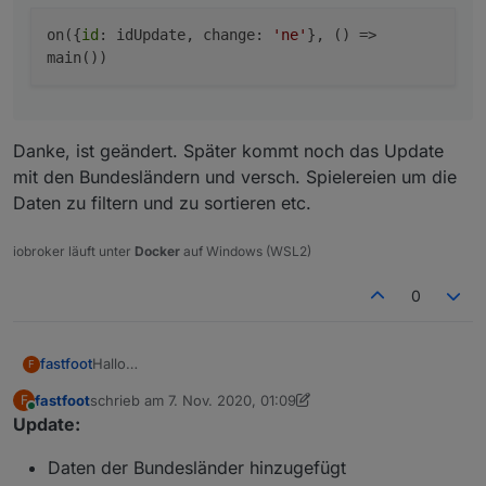
on({
id
: idUpdate, change:
'ne'
}, () =>
main())
Danke, ist geändert. Später kommt noch das Update
mit den Bundesländern und versch. Spielereien um die
Daten zu filtern und zu sortieren etc.
iobroker läuft unter
Docker
auf Windows (WSL2)
0
Hallo
fastfoot
F
inspieriert durch den
Thread über die Corona Ampel in
fastfoot
schrieb am
7. Nov. 2020, 01:09
F
Österreich
habe ich einmal versucht, die Daten für
Ich hoffe jemand kann es gebrauchen, über Feedback
zuletzt editiert von fastfoot
11. Juli 2020, 07:01
Online
Update:
Deutschland anhand der 7 Tage Werte
würde ich mich natürlich freuen.
zusammenzufassen. Grundlage dieser Daten ist der
Features:
Daten der Bundesländer hinzugefügt
Covid 19 Adapter, weshalb er vor Nutzung installiert