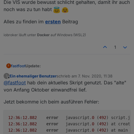
Die VIS wurde bewusst schlicht gehalten, damit ihr auch
noch was zu tun habt
Alles zu finden im
ersten
Beitrag
iobroker läuft unter
Docker
auf Windows (WSL2)
1
Update:
fastfoot
F
Ein ehemaliger Benutzer
schrieb am
7. Nov. 2020, 11:38
?
Daten der Bundesländer hinzugefügt
zuletzt editiert von
Offline
@
fastfoot
hab dein aktuelles Skript genutzt. Das "alte"
Die VIS wurde bewusst schlicht gehalten, damit ihr
Auswahl über DP
showFederalStates
Option, um nur die Daten der Bundesländer
auch noch was zu tun habt
von Anfang Oktober einwandfrei lief.
anzuzeigen(+eigene Wahl)
Alles zu finden im
ersten
Beitrag
Auswahl über DP
showFederalStatesOnly
Jetzt bekomme ich beim ausführen Fehler:
nicht selbst gewählte Städte/Kreise können
ausgeblendet werden
Auswahl über DP
showAllCounties
12
:
36
:
12.882
error
	javascript.
0
 (
492
) script.js
ausgewählte BL mit allen Kreisen/Städten werden
12
:
36
:
12.882
error
	javascript.
0
 (
492
) at create
markiert
12
:
36
:
12.882
error
	javascript.
0
 (
492
) at main (