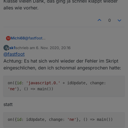
Klasse vielen Dank, das ging ja schnell klappt wieder
Der Fix ist im ersten Beitrag, der Rest kommt dieser
alles wie vorher.
Tage
0
Michi68
@
fastfoot
M
Klasse vielen Dank, das ging ja schnell klappt wieder
ak1
schrieb am
6. Nov. 2020, 20:16
A
alles wie vorher.
zuletzt editiert von
Offline
@
fastfoot
Achtung: Es hat sich wohl wieder der Fehler im Skript
eingeschlichen, den ich schonmal angesprochen hatte:
on({
id
:
'javascript.0.'
+ idUpdate, change:
'ne'
}, () => main())
statt
on({
id
: idUpdate, change:
'ne'
}, () => main())