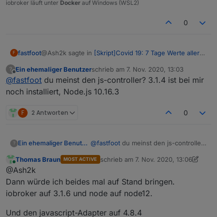
iobroker läuft unter
Docker
auf Windows (WSL2)
0
@Ash2k sagte in
[Skript]Covid 19: 7 Tage Werte aller
fastfoot
F
Landkreise
:
Ein ehemaliger Benutzer
schrieb am
7. Nov. 2020, 13:03
?
zuletzt editiert von
Offline
@
fastfoot
du meinst den js-controller? 3.1.4 ist bei mir
@
fastfoot
hab dein aktuelles Skript genutzt. Das
"alte" von Anfang Oktober einwandfrei lief.
noch installiert, Node.js 10.16.3
Welche JS Version nutzt du denn?
Hast du ne Idee?
F
2 Antworten
0
Ein ehemaliger Benutzer
@
fastfoot
du meinst den js-controller?
?
3.1.4 ist bei mir noch installiert,
Thomas Braun
schrieb am
7. Nov. 2020, 13:06
MOST ACTIVE
Node.js 10.16.3
zuletzt editiert von Thomas Braun
11. J
Online
@Ash2k
Dann würde ich beides mal auf Stand bringen.
iobroker auf 3.1.6 und node auf node12.
Und den javascript-Adapter auf 4.8.4