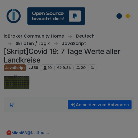
Weiter zum Inhalt
ioBroker Community Home
Deutsch
Skripten / Logik
JavaScript
[Skript]Covid 19: 7 Tage Werte aller
Landkreise
JavaScript
56
10
9.3k
20
Anmelden zum Antworten
@
fastfoot
Michi68
M