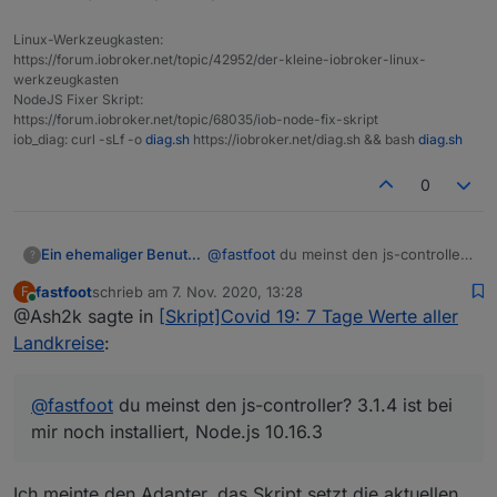
Linux-Werkzeugkasten:
https://forum.iobroker.net/topic/42952/der-kleine-iobroker-linux-
werkzeugkasten
NodeJS Fixer Skript:
https://forum.iobroker.net/topic/68035/iob-node-fix-skript
iob_diag: curl -sLf -o
diag.sh
https://iobroker.net/diag.sh && bash
diag.sh
0
Ein ehemaliger Benutzer
@
fastfoot
du meinst den js-controller?
?
3.1.4 ist bei mir noch installiert,
fastfoot
schrieb am
7. Nov. 2020, 13:28
F
Node.js 10.16.3
zuletzt editiert von
Online
@Ash2k sagte in
[Skript]Covid 19: 7 Tage Werte aller
Landkreise
:
@
fastfoot
du meinst den js-controller? 3.1.4 ist bei
mir noch installiert, Node.js 10.16.3
Ich meinte den Adapter, das Skript setzt die aktuellen