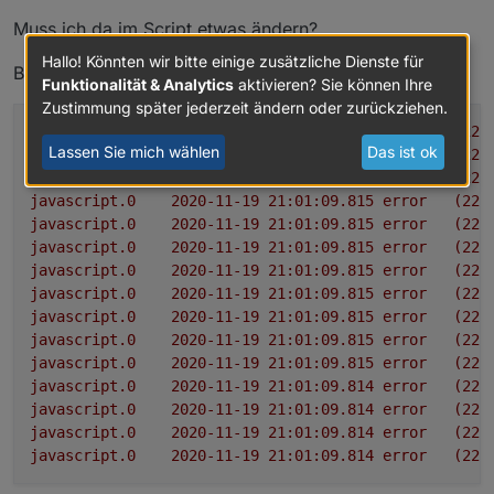
Muss ich da im Script etwas ändern?
Hallo! Könnten wir bitte einige zusätzliche Dienste für
Bekomme im LOG auch folgende Fehler.
Funktionalität & Analytics
aktivieren? Sie können Ihre
Zustimmung später jederzeit ändern oder zurückziehen.
javascript.0
2020-11-19 21:01:09.816	
error
(225
Lassen Sie mich wählen
Das ist ok
javascript.0
2020-11-19 21:01:09.816	
error
(225
javascript.0
2020-11-19 21:01:09.816	
error
(225
javascript.0
2020-11-19 21:01:09.815	
error
(225
javascript.0
2020-11-19 21:01:09.815	
error
(225
javascript.0
2020-11-19 21:01:09.815	
error
(225
javascript.0
2020-11-19 21:01:09.815	
error
(225
javascript.0
2020-11-19 21:01:09.815	
error
(225
javascript.0
2020-11-19 21:01:09.815	
error
(225
javascript.0
2020-11-19 21:01:09.815	
error
(225
javascript.0
2020-11-19 21:01:09.815	
error
(225
javascript.0
2020-11-19 21:01:09.814	
error
(225
javascript.0
2020-11-19 21:01:09.814	
error
(225
javascript.0
2020-11-19 21:01:09.814	
error
(225
javascript.0
2020-11-19 21:01:09.814	
error
(225