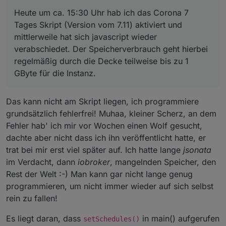
zu aktivieren.
Heute um ca. 15:30 Uhr hab ich das Corona 7
Heute um ca. 15:30 Uhr hab ich das Corona 7
Tages Skript (Version vom 7.11) aktiviert und
Tages Skript (Version vom 7.11) aktiviert und
mittlerweile hat sich javascript wieder
mittlerweile hat sich javascript wieder
verabschiedet. Der Speicherverbrauch geht
verabschiedet. Der Speicherverbrauch geht hierbei
hierbei regelmäßig durch die Decke teilweise bis
zu 1 GByte für die Instanz.
regelmäßig durch die Decke teilweise bis zu 1
GByte für die Instanz.
Das kann nicht am Skript liegen, ich programmiere
grundsätzlich fehlerfrei! Muhaa, kleiner Scherz, an dem
Fehler hab' ich mir vor Wochen einen Wolf gesucht,
dachte aber nicht dass ich ihn veröffentlicht hatte, er
trat bei mir erst viel später auf. Ich hatte lange
jsonata
im Verdacht, dann
iobroker
, mangelnden Speicher, den
Rest der Welt :-) Man kann gar nicht lange genug
programmieren, um nicht immer wieder auf sich selbst
rein zu fallen!
Es liegt daran, dass
in main() aufgerufen
setSchedules()