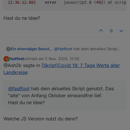
Wählen über Variable
myBL
12
:
36
:
12.882
error
	javascript.
0
 (
492
) at script
eigene Kreise/Städte/Bundesländer werden
markiert
Sortierung nach allen Spalten möglich
Hast du ne Idee?
Auswahl über DP
sort
Bundeslanddaten werden mit !! markiert
0
deutsches Zahlenformat optional (
ab
Node 14.x !)
Benötigte Datenpunkte werden vom Skript
angelegt
@
fastfoot
hab dein aktuelles Skript
Ein ehemaliger Benutzer
?
In der VIS wurden Filter- und Sortieroptionen
genutzt. Das "alte" von Anfang
eingebaut.
fastfoot
schrieb am
7. Nov. 2020, 12:55
F
Oktober einwandfrei lief.
Jetzt bekomme ich beim ausführen
zuletzt editiert von
Online
@Ash2k sagte in
[Skript]Covid 19: 7 Tage Werte aller
Fehler:
12:36:12.882	error	javascript.0
Landkreise
:
12:36:12.882	error	javascript.0
Hast du ne Idee?
12:36:12.882	error	javascript.0
@
fastfoot
hab dein aktuelles Skript genutzt. Das
"alte" von Anfang Oktober einwandfrei lief.
Hast du ne Idee?
Welche JS Version nutzt du denn?