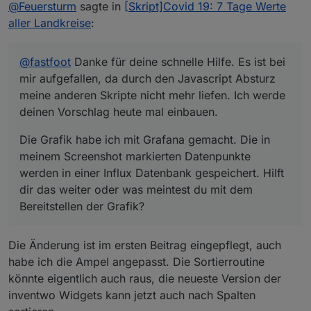
Online
@
Feuersturm
sagte in
[Skript]Covid 19: 7 Tage Werte
Ich werde deinen Vorschlag heute mal einbauen.
meinem Screenshot markierten Datenpunkte
werden in einer Influx Datenbank gespeichert.
aller Landkreise
:
Hilft dir das weiter oder was meintest du mit dem
Bereitstellen der Grafik?
@
fastfoot
Danke für deine schnelle Hilfe. Es ist bei
mir aufgefallen, da durch den Javascript Absturz
meine anderen Skripte nicht mehr liefen. Ich werde
deinen Vorschlag heute mal einbauen.
Die Grafik habe ich mit Grafana gemacht. Die in
meinem Screenshot markierten Datenpunkte
werden in einer Influx Datenbank gespeichert. Hilft
dir das weiter oder was meintest du mit dem
Bereitstellen der Grafik?
Die Änderung ist im ersten Beitrag eingepflegt, auch
habe ich die Ampel angepasst. Die Sortierroutine
könnte eigentlich auch raus, die neueste Version der
inventwo Widgets kann jetzt auch nach Spalten