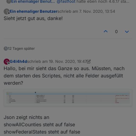
Ein ehemaliger Benutzer
@
fastfoot
hatte eben noch 4.6.17 statt
?
4.8.4 weil ich letztens gelesen hatte
Ein ehemaliger Benutzer
schrieb am
7. Nov. 2020, 13:54
?
das es Probleme nach Update auf den
zuletzt editiert von
Offline
Sieht jetzt gut aus, danke!
4.8.4 gab und ich bislang keine Zeit
hatte mich hinzusetzen falls es
wirklich Probleme gibt...hab ihn jetzt
0
aktualisiert und teste es gleich
nochmal mit deinem Script
12 Tagen später
G4l4h4d
schrieb am
19. Nov. 2020, 19:47
G
zuletzt editiert von G4l4h4d
Offline
Hallo, bei mir sieht das Ganze so aus. Müssten, nach
dem starten des Scriptes, nicht alle Felder ausgefüllt
werden?
Json zeigt nichts an
showAllCounties steht auf false
showFederalStates steht auf false