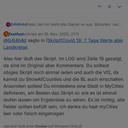
0
Hallo, bei mir sieht das Ganze so aus. Müssten, nach
G4l4h4d
G
dem starten des Scriptes, nicht alle Felder ausgefüllt
fastfoot
schrieb am
19. Nov. 2020, 21:11
F
werden?
Json zeigt nichts an
zuletzt editiert von
Online
@
G4l4h4d
sagte in
[Skript]Covid 19: 7 Tage Werte aller
showAllCounties steht auf false
showFederalStates steht auf false
Muss ich da im Script etwas ändern?
Landkreise
:
Bekomme im LOG auch folgende Fehler.
Also hier läuft das Skript. Im LOG wird Zeile 19 gezeigt,
da sind im Original aber Kommentare. Du solltest
javascript.0	2020-11-19 21:01:09.816	error
obiges Skript noch einmal laden und auch die VIS, da
javascript.0	2020-11-19 21:01:09.816	error
kannst du ShowAllCounties und die BL auch einschalten.
javascript.0	2020-11-19 21:01:09.816	error
javascript.0	2020-11-19 21:01:09.815	error	
Ansonsten solltest Du mindestens eine Stadt in MyCities
javascript.0	2020-11-19 21:01:09.815	error	
definieren, am Besten das Skript so wie es ist einmal
javascript.0	2020-11-19 21:01:09.815	error
laufen lassen um Ergebnisse zu sehen. Es ist richtig, alle
javascript.0	2020-11-19 21:01:09.815	error
Felder sollten befüllt sein, ich denke du hast myCities
javascript.0	2020-11-19 21:01:09.815	error	
javascript.0	2020-11-19 21:01:09.815	error	
leer oder falsch eingetragen
javascript.0	2020-11-19 21:01:09.815	error
javascript.0	2020-11-19 21:01:09.815	error
iobroker läuft unter
Docker
auf Windows (WSL2)