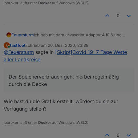
iobroker läuft unter
Docker
auf Windows (WSL2)
0
Ich hab mit dem Javascript Adapter 4.10.6 und
Feuersturm
4.10.8 das Verhalten, dass mir nach einigen
fastfoot
schrieb am
20. Dez. 2020, 23:38
F
Stunden die javascript Instanz ohne erkennbare
Sieht jemand bei sich das gleiche Verhalten?
zuletzt editiert von
Online
@
Feuersturm
sagte in
[Skript]Covid 19: 7 Tage Werte
Fehler im Log abstürzt.
@
fastfoot
Welche Javascript Version nutzt du?
In den letzten Tagen hab ich angefagen alle
aller Landkreise
:
Skripte abzuschalten und Stück für Stück wieder
zu aktivieren.
Heute um ca. 15:30 Uhr hab ich das Corona 7
Der Speicherverbrauch geht hierbei regelmäßig
Tages Skript (Version vom 7.11) aktiviert und
durch die Decke
mittlerweile hat sich javascript wieder
verabschiedet. Der Speicherverbrauch geht
hierbei regelmäßig durch die Decke teilweise bis
Wie hast du die Grafik erstellt, würdest du sie zur
zu 1 GByte für die Instanz.
Verfügung stellen?
iobroker läuft unter
Docker
auf Windows (WSL2)
0