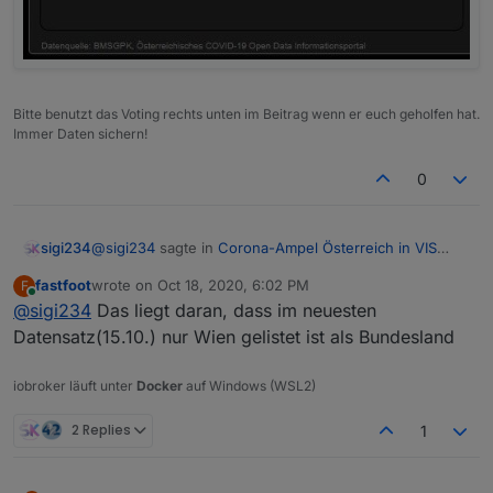
Bitte benutzt das Voting rechts unten im Beitrag wenn er euch geholfen hat.
Immer Daten sichern!
0
@
sigi234
sagte in
Corona-Ampel Österreich in VIS
sigi234
anzeigen
:
fastfoot
wrote on
Oct 18, 2020, 6:02 PM
F
last edited by
Online
@
sigi234
Das liegt daran, dass im neuesten
was steht da drin für deine regionen
Datensatz(15.10.) nur Wien gelistet ist als Bundesland
Da geht es um die Zusatzregionen, hat vorher
funktioniert, jetzt werden nur mehr 2 Regionen
iobroker läuft unter
Docker
auf Windows (WSL2)
angezeigt obwohl mehr eingetragen sind. ( 9 und 410
gehen )
2 Replies
1
ALT