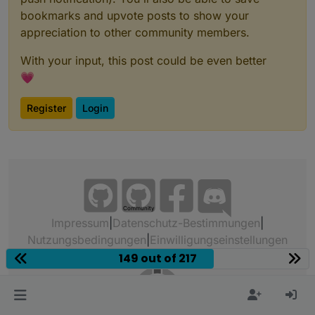
bookmarks and upvote posts to show your
appreciation to other community members.
With your input, this post could be even better
💗
Register
Login
Community
Impressum
|
Datenschutz-Bestimmungen
|
Nutzungsbedingungen
|
Einwilligungseinstellungen
ioBroker Community 2014-2026
149 out of 217