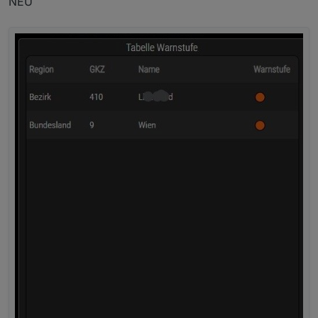
NEU
        "Name": "Vorarlberg",

        "Warnstufe": "1"

      },

      {

        "Region": "Bundesland",

        "GKZ": "9",

        "Name": "Wien",

        "Warnstufe": "2"

      },

      {

        "Region": "Staat",

        "GKZ": "0",

        "Name": null,

        "Warnstufe": "1"
