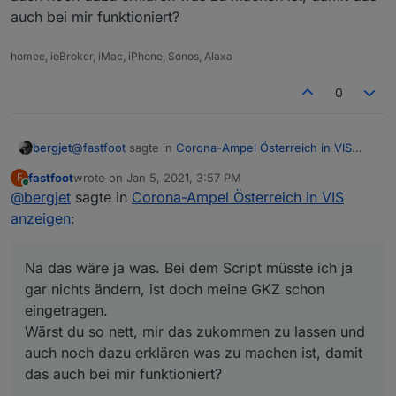
auch bei mir funktioniert?
homee, ioBroker, iMac, iPhone, Sonos, Alaxa
0
@
fastfoot
sagte in
Corona-Ampel Österreich in VIS
bergjet
anzeigen
:
fastfoot
wrote on
Jan 5, 2021, 3:57 PM
F
last edited by
Online
@
bergjet
sagte in
Ich hätte das hier, ist noch nicht ganz fertig und
Corona-Ampel Österreich in VIS
kann auch nur eine GKZ
anzeigen
:
Na das wäre ja was. Bei dem Script müsste ich ja gar
nichts ändern, ist doch meine GKZ schon eingetragen.
Wärst du so nett, mir das zukommen zu lassen und
Na das wäre ja was. Bei dem Script müsste ich ja
auch noch dazu erklären was zu machen ist, damit das
gar nichts ändern, ist doch meine GKZ schon
auch bei mir funktioniert?
eingetragen.
Wärst du so nett, mir das zukommen zu lassen und
auch noch dazu erklären was zu machen ist, damit
das auch bei mir funktioniert?