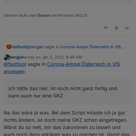
iobroker läuft unter
Docker
auf Windows (WSL2)
0
@
bergjet
sagte in
Corona-Ampel Österreich in VIS
fastfoot
F
anzeigen
:
bergjet
wrote on
Jan 5, 2021, 8:49 AM
last edited by
Offline
An die Spezialisten.
@
fastfoot
sagte in
Corona-Ampel Österreich in VIS
Es gibt eine neue Datei, in der die 7 Tage
anzeigen
:
Ich hätte das hier, ist noch nicht ganz fertig und kann
Inzidenz enthalten ist.
auch nur eine GKZ
https://covid19-
dashboard.ages.at/data/CovidFaelle_Timeline_GK
Ich hätte das hier, ist noch nicht ganz fertig und
Z.csv
kann auch nur eine GKZ
Diese wäre bei der Auswertung auch sehr
interessant.
Na das wäre ja was. Bei dem Script müsste ich ja gar
nichts ändern, ist doch meine GKZ schon eingetragen.
Wärst du so nett, mir das zukommen zu lassen und
auch noch dazu erklären was zu machen ist, damit das