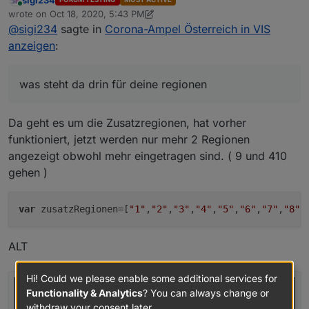
Online
"Name"
:
"Salzburg"
,
@
sigi234
wrote on
Oct 18, 2020, 5:43 PM
last edited by sigi234
Oct 18, 2020, 7:46 PM
"Warnstufe"
:
"1"
@
sigi234
sagte in
Corona-Ampel Österreich in VIS
hast du mal die seiten von denen gecheckt (sind
{

}
,
anzeigen
:
im script ganz oben)
        "Region": "Bundesland",

{
        "GKZ": "1",

"Region"
:
"Bundesland"
,
was steht da drin für deine regionen
        "Name": "Burgenland",

was steht da drin für deine regionen
"GKZ"
:
"6"
,
        "Warnstufe": "1"

"Name"
:
"Steiermark"
,
      },

"Warnstufe"
:
"1"
      {

Da geht es um die Zusatzregionen, hat vorher
}
,
        "Region": "Bundesland",

funktioniert, jetzt werden nur mehr 2 Regionen
{
        "GKZ": "2",

angezeigt obwohl mehr eingetragen sind. ( 9 und 410
        "Name": "Kärnten",

"Region"
:
"Bundesland"
,
        "Warnstufe": "1"

gehen )
"GKZ"
:
"7"
,
      },

"Name"
:
"Tirol"
,
      {

"Warnstufe"
:
"1"
        "Region": "Bundesland",

var
 zusatzRegionen=[
"1"
,
"2"
,
"3"
,
"4"
,
"5"
,
"6"
,
"7"
,
"8"
,
}
,
        "GKZ": "3",

{
        "Name": "Niederösterreich",

"Region"
:
"Bundesland"
,
ALT
        "Warnstufe": "1"

"GKZ"
:
"8"
,
      },

"Name"
:
"Vorarlberg"
,
      {

Hi! Could we please enable some additional services for
"Warnstufe"
:
"1"
        "Region": "Bundesland",

Functionality & Analytics
? You can always change or
        "GKZ": "4",

}
,
withdraw your consent later.