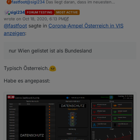
fastfoot
@
sigi234
Das liegt daran, dass im neuesten
F
Datensatz(15.10.) nur Wien gelistet ist als Bundesland
sigi234
FORUM TESTING
MOST ACTIVE
Online
wrote on
Oct 18, 2020, 6:13 PM
last edited by sigi234
Oct 18, 2020, 9:46 PM
@
fastfoot
sagte in
Corona-Ampel Österreich in VIS
anzeigen
:
nur Wien gelistet ist als Bundesland
Typisch Österreich.
Habe es angepasst:
NEU