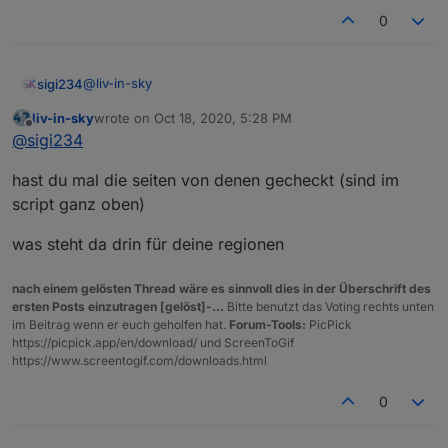
0
@
liv-in-sky
sigi234
liv-in-sky
wrote on
Oct 18, 2020, 5:28 PM
Haben die wieder was geändert, es werden nur mehr
last edited by
Offline
@
sigi234
Warn 3 angezeigt?
hast du mal die seiten von denen gecheckt (sind im
script ganz oben)
was steht da drin für deine regionen
nach einem gelösten Thread wäre es sinnvoll dies in der Überschrift des
ersten Posts einzutragen [gelöst]-...
Bitte benutzt das Voting rechts unten
im Beitrag wenn er euch geholfen hat.
Forum-Tools:
PicPick
https://picpick.app/en/download/ und ScreenToGif
https://www.screentogif.com/downloads.html
0