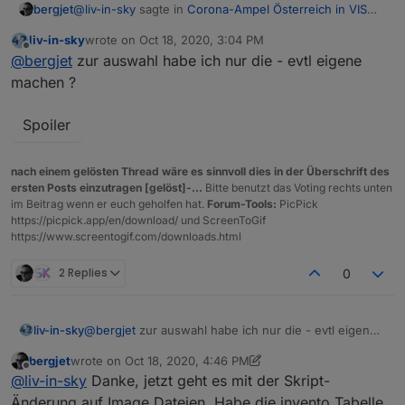
@
liv-in-sky
sagte in
Corona-Ampel Österreich in VIS
bergjet
anzeigen
:
liv-in-sky
wrote on
Oct 18, 2020, 3:04 PM
last edited by
Offline
du nutzt das invento json widget für die anzeige?
@
bergjet
zur auswahl habe ich nur die - evtl eigene
machen ?
Die json Tabelle von den ioBroker.vis-materialdesign.
Spoiler
nach einem gelösten Thread wäre es sinnvoll dies in der Überschrift des
ersten Posts einzutragen [gelöst]-...
Bitte benutzt das Voting rechts unten
im Beitrag wenn er euch geholfen hat.
Forum-Tools:
PicPick
https://picpick.app/en/download/ und ScreenToGif
https://www.screentogif.com/downloads.html
2 Replies
0
@
bergjet
zur auswahl habe ich nur die - evtl eigene
liv-in-sky
machen ?
bergjet
wrote on
Oct 18, 2020, 4:46 PM
last edited by bergjet
Oct 18, 2020, 7:39 PM
Offline
@
liv-in-sky
Danke, jetzt geht es mit der Skript-
Spoiler
Änderung auf Image Dateien. Habe die invento Tabelle