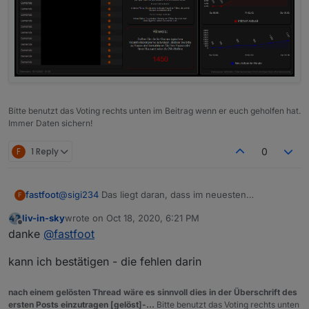
Bitte benutzt das Voting rechts unten im Beitrag wenn er euch geholfen hat.
Immer Daten sichern!
F
1 Reply
0
fastfoot
@
sigi234
Das liegt daran, dass im neuesten
F
Datensatz(15.10.) nur Wien gelistet ist als Bundesland
liv-in-sky
wrote on
Oct 18, 2020, 6:21 PM
last edited by
Offline
danke
@
fastfoot
kann ich bestätigen - die fehlen darin
nach einem gelösten Thread wäre es sinnvoll dies in der Überschrift des
ersten Posts einzutragen [gelöst]-...
Bitte benutzt das Voting rechts unten