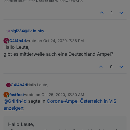
iobroker läuft unter
Docker
auf Windows (WSL2)
1
@
liv-in-sky
sigi234
Die Daten werden nur Freitags aktualisiert, ein Cron
G4l4h4d
wrote on
Oct 24, 2020, 7:36 PM
G
mit Freitag 15:00 Uhr wäre ja dann ausreichend?
Ev. ein DP um es Manuel aus zu lösen?
last edited by
Offline
Hallo Leute,
gibt es mittlerweile auch eine Deutschland Ampel?
0
G4l4h4d
Hallo Leute,
G
gibt es mittlerweile auch eine Deutschland Ampel?
fastfoot
wrote on
Oct 25, 2020, 12:30 AM
F
last edited by
Online
@
G4l4h4d
sagte in
Corona-Ampel Österreich in VIS
anzeigen
:
Hallo Leute,