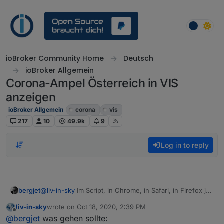
Skip to content
ioBroker Community Home
Deutsch
ioBroker Allgemein
Corona-Ampel Österreich in VIS
anzeigen
ioBroker Allgemein
corona
vis
217
10
49.9k
9
Log in to reply
bergjet
@
liv-in-sky
Im Script, in Chrome, in Safari, in Firefox ja.
Alles am iMac.
liv-in-sky
wrote on
Oct 18, 2020, 2:39 PM
last edited by
Offline
@
bergjet
was gehen sollte: