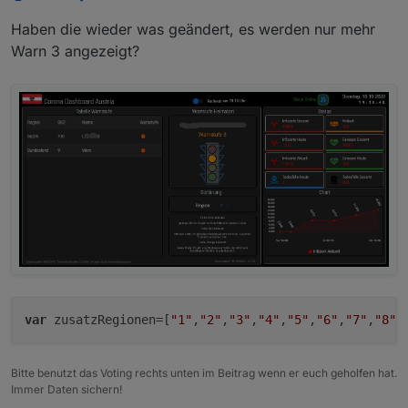
Haben die wieder was geändert, es werden nur mehr
Warn 3 angezeigt?
var
 zusatzRegionen=[
"1"
,
"2"
,
"3"
,
"4"
,
"5"
,
"6"
,
"7"
,
"8"
,
Bitte benutzt das Voting rechts unten im Beitrag wenn er euch geholfen hat.
Immer Daten sichern!