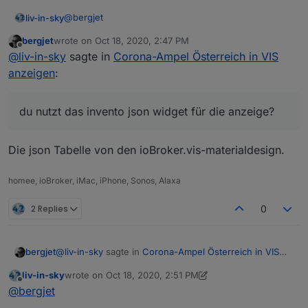
@
bergjet
liv-in-sky
bergjet
wrote on
Oct 18, 2020, 2:47 PM
du nutzt das invento json widget für die anzeige?
last edited by
Offline
@
liv-in-sky
sagte in
Corona-Ampel Österreich in VIS
anzeigen
:
du nutzt das invento json widget für die anzeige?
Die json Tabelle von den ioBroker.vis-materialdesign.
homee, ioBroker, iMac, iPhone, Sonos, Alaxa
2 Replies
0
@
liv-in-sky
sagte in
Corona-Ampel Österreich in VIS
bergjet
anzeigen
:
liv-in-sky
wrote on
Oct 18, 2020, 2:51 PM
last edited by liv-in-sky
Oct 18, 2020, 4:56 PM
Offline
du nutzt das invento json widget für die anzeige?
@
bergjet