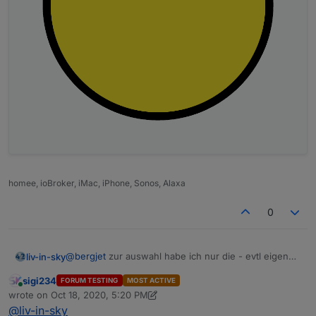
homee, ioBroker, iMac, iPhone, Sonos, Alaxa
0
@
bergjet
zur auswahl habe ich nur die - evtl eigene
liv-in-sky
machen ?
sigi234
FORUM TESTING
MOST ACTIVE
Online
wrote on
Oct 18, 2020, 5:20 PM
last edited by sigi234
Oct 18, 2020, 7:22 PM
Spoiler
@
liv-in-sky