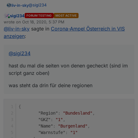
@
sigi234
liv-in-sky
sigi234
FORUM TESTING
MOST ACTIVE
hast du mal die seiten von denen gecheckt (sind im
Online
wrote on
Oct 18, 2020, 5:37 PM
script ganz oben)
last edited by
@
liv-in-sky
sagte in
Corona-Ampel Österreich in VIS
was steht da drin für deine regionen
anzeigen
:
@
sigi234
hast du mal die seiten von denen gecheckt (sind im
script ganz oben)
was steht da drin für deine regionen
{
"Region"
:
"Bundesland"
,
"GKZ"
:
"1"
,
"Name"
:
"Burgenland"
,
"Warnstufe"
:
"1"