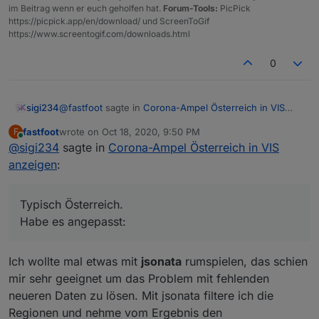
im Beitrag wenn er euch geholfen hat.
Forum-Tools:
PicPick
https://picpick.app/en/download/ und ScreenToGif
https://www.screentogif.com/downloads.html
0
@
fastfoot
sagte in
Corona-Ampel Österreich in VIS
sigi234
anzeigen
:
fastfoot
wrote on
Oct 18, 2020, 9:50 PM
F
last edited by
Online
@
sigi234
sagte in
nur Wien gelistet ist als Bundesland
Corona-Ampel Österreich in VIS
anzeigen
:
Typisch Österreich.
Typisch Österreich.
Habe es angepasst:
Habe es angepasst:
Ich wollte mal etwas mit
jsonata
rumspielen, das schien
mir sehr geeignet um das Problem mit fehlenden
neueren Daten zu lösen. Mit jsonata filtere ich die
Regionen und nehme vom Ergebnis den