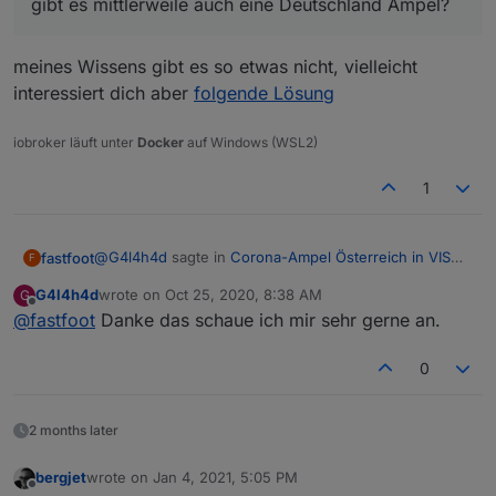
gibt es mittlerweile auch eine Deutschland Ampel?
meines Wissens gibt es so etwas nicht, vielleicht
interessiert dich aber
folgende Lösung
iobroker läuft unter
Docker
auf Windows (WSL2)
1
@
G4l4h4d
sagte in
Corona-Ampel Österreich in VIS
fastfoot
F
anzeigen
:
G4l4h4d
wrote on
Oct 25, 2020, 8:38 AM
G
last edited by
Offline
@
fastfoot
Danke das schaue ich mir sehr gerne an.
Hallo Leute,
gibt es mittlerweile auch eine Deutschland
meines Wissens gibt es so etwas nicht, vielleicht
Ampel?
0
interessiert dich aber
folgende Lösung
2 months later
bergjet
wrote on
Jan 4, 2021, 5:05 PM
last edited by
Offline