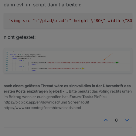
dann evtl im script damit arbeiten:
Die json Tabelle von den ioBroker.vis-materialdesign.
"<img src="
+
"/pfad/pfad"
+
" height=
\"
80
\"
 width=
\"
80
\
nicht getestet:
nach einem gelösten Thread wäre es sinnvoll dies in der Überschrift des
ersten Posts einzutragen [gelöst]-...
Bitte benutzt das Voting rechts unten
im Beitrag wenn er euch geholfen hat.
Forum-Tools:
PicPick
https://picpick.app/en/download/ und ScreenToGif
https://www.screentogif.com/downloads.html
0