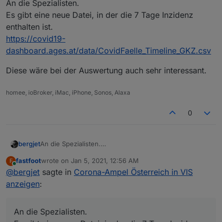
An die Spezialisten.
Es gibt eine neue Datei, in der die 7 Tage Inzidenz
enthalten ist.
https://covid19-
dashboard.ages.at/data/CovidFaelle_Timeline_GKZ.csv
Diese wäre bei der Auswertung auch sehr interessant.
homee, ioBroker, iMac, iPhone, Sonos, Alaxa
0
An die Spezialisten.
bergjet
Es gibt eine neue Datei, in der die 7 Tage Inzidenz
fastfoot
wrote on
Jan 5, 2021, 12:56 AM
F
enthalten ist.
Diese wäre bei der Auswertung auch sehr interessant.
last edited by
Online
@
bergjet
sagte in
Corona-Ampel Österreich in VIS
https://covid19-
dashboard.ages.at/data/CovidFaelle_Timeline_GKZ.csv
anzeigen
:
An die Spezialisten.