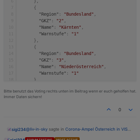
}
,
{
"Region"
:
"Bundesland"
,
"GKZ"
:
"2"
,
"Name"
:
"Kärnten"
,
"Warnstufe"
:
"1"
}
,
{
"Region"
:
"Bundesland"
,
"GKZ"
:
"3"
,
"Name"
:
"Niederösterreich"
,
"Warnstufe"
:
"1"
}
,
{
Bitte benutzt das Voting rechts unten im Beitrag wenn er euch geholfen hat.
"Region"
:
"Bundesland"
,
Immer Daten sichern!
"GKZ"
:
"4"
,
"Name"
:
"Oberösterreich"
,
0
"Warnstufe"
:
"1"
}
,
{
@
liv-in-sky
sagte in
Corona-Ampel Österreich in VIS
sigi234
"Region"
:
"Bundesland"
,
anzeigen
:
"GKZ"
:
"5"
,
sigi234
FORUM TESTING
MOST ACTIVE