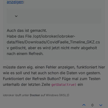
anzeigen
:
einem Refresh.
Auch das ist gemacht.
Habe das File /opt/iobroker/iobroker-
data/files/Downloads/CovidFaelle_Timeline_GKZ.cs
v gelöscht, aber es wird jetzt nicht mehr abgeholt
nach einem Refresh.
müsste dann eig. einen Fehler anzeigen, funktioniert hier
wie es soll und hat auch schon die Daten von gestern.
Funktioniert der Refresh Button? Füge mal zum Testen
unterhalb der letzten Zeile
ein
getData(true)
iobroker läuft unter
Docker
auf Windows (WSL2)
0