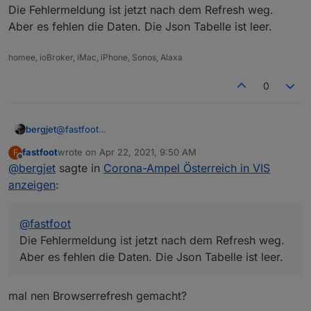
bekomme nun den Fehler
Die Fehlermeldung ist jetzt nach dem Refresh weg.
Die Datei fehlt, kannst du mit dem Refresh-Button neu
Aber es fehlen die Daten. Die Json Tabelle ist leer.
runterladen
homee, ioBroker, iMac, iPhone, Sonos, Alaxa
0
bergjet
@
fastfoot
Die Fehlermeldung ist jetzt nach dem Refresh weg.
fastfoot
wrote on
Apr 22, 2021, 9:50 AM
F
Aber es fehlen die Daten. Die Json Tabelle ist leer.
last edited by
Offline
@
bergjet
sagte in
Corona-Ampel Österreich in VIS
anzeigen
:
@
fastfoot
Die Fehlermeldung ist jetzt nach dem Refresh weg.
Aber es fehlen die Daten. Die Json Tabelle ist leer.
mal nen Browserrefresh gemacht?