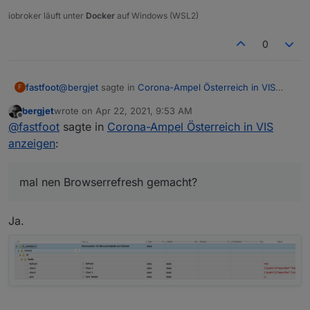
iobroker läuft unter
Docker
auf Windows (WSL2)
0
@
bergjet
sagte in
Corona-Ampel Österreich in VIS
fastfoot
F
anzeigen
:
bergjet
wrote on
Apr 22, 2021, 9:53 AM
last edited by
Offline
@
fastfoot
@
fastfoot
sagte in
Corona-Ampel Österreich in VIS
Die Fehlermeldung ist jetzt nach dem Refresh
anzeigen
:
mal nen Browserrefresh gemacht?
weg.
Aber es fehlen die Daten. Die Json Tabelle ist
leer.
mal nen Browserrefresh gemacht?
Ja.