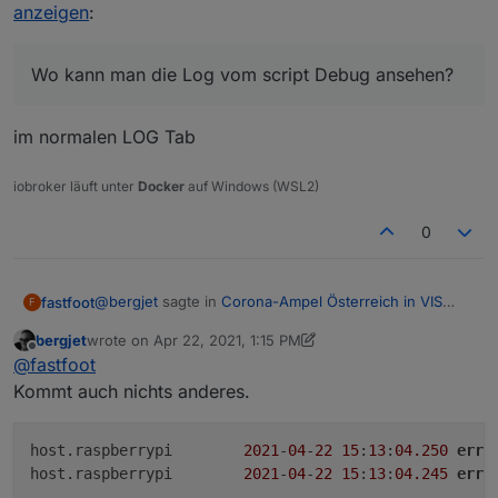
anzeigen
:
Wo kann man die Log vom script Debug ansehen?
im normalen LOG Tab
iobroker läuft unter
Docker
auf Windows (WSL2)
0
@
bergjet
sagte in
Corona-Ampel Österreich in VIS
fastfoot
F
anzeigen
:
bergjet
wrote on
Apr 22, 2021, 1:15 PM
last edited by bergjet
Apr 22, 2021, 3:19 PM
Offline
Wo kann man die Log vom script Debug
@
fastfoot
ansehen?
Kommt auch nichts anderes.
im normalen LOG Tab
host.raspberrypi	
2021
-
04
-
22
15
:
13
:
04.250
erro
host.raspberrypi	
2021
-
04
-
22
15
:
13
:
04.245
erro