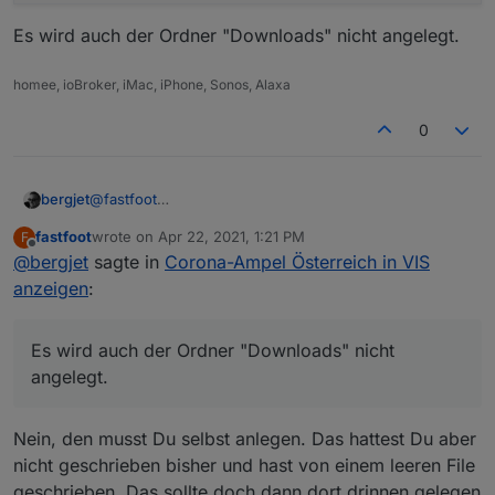
Es wird auch der Ordner "Downloads" nicht angelegt.
homee, ioBroker, iMac, iPhone, Sonos, Alaxa
0
@
fastfoot
bergjet
Kommt auch nichts anderes.
fastfoot
wrote on
Apr 22, 2021, 1:21 PM
F
host.raspberrypi	2021-04-22 15:13:04.250	er
last edited by
Offline
@
bergjet
sagte in
Corona-Ampel Österreich in VIS
Es wird auch der Ordner "Downloads" nicht angelegt.
anzeigen
:
Es wird auch der Ordner "Downloads" nicht
angelegt.
Nein, den musst Du selbst anlegen. Das hattest Du aber
nicht geschrieben bisher und hast von einem leeren File
geschrieben. Das sollte doch dann dort drinnen gelegen