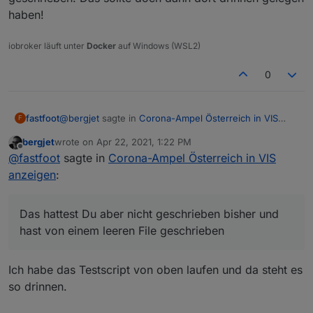
haben!
iobroker läuft unter
Docker
auf Windows (WSL2)
0
@
bergjet
sagte in
Corona-Ampel Österreich in VIS
fastfoot
F
anzeigen
:
bergjet
wrote on
Apr 22, 2021, 1:22 PM
last edited by
Offline
Es wird auch der Ordner "Downloads" nicht
@
fastfoot
sagte in
Corona-Ampel Österreich in VIS
angelegt.
anzeigen
:
Nein, den musst Du selbst anlegen. Das hattest Du
aber nicht geschrieben bisher und hast von einem
leeren File geschrieben. Das sollte doch dann dort
Das hattest Du aber nicht geschrieben bisher und
drinnen gelegen haben!
hast von einem leeren File geschrieben
Ich habe das Testscript von oben laufen und da steht es
so drinnen.