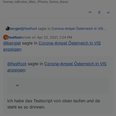
homee, ioBroker, iMac, iPhone, Sonos, Alaxa
0
@
fastfoot
sagte in
Corona-Ampel Österreich in VIS
bergjet
anzeigen
:
fastfoot
wrote on
Apr 22, 2021, 1:24 PM
F
last edited by
Offline
@
bergjet
sagte in
Das hattest Du aber nicht geschrieben bisher und
Corona-Ampel Österreich in VIS
hast von einem leeren File geschrieben
anzeigen
:
Ich habe das Testscript von oben laufen und da steht
es so drinnen.
@
fastfoot
sagte in
Corona-Ampel Österreich in VIS
anzeigen
:
Ich habe das Testscript von oben laufen und da
steht es so drinnen.