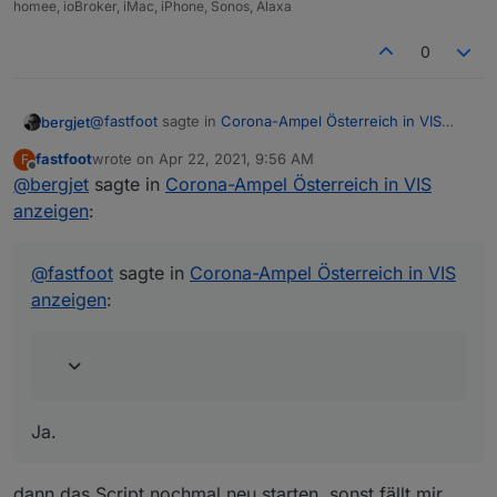
homee, ioBroker, iMac, iPhone, Sonos, Alaxa
0
@
fastfoot
sagte in
Corona-Ampel Österreich in VIS
bergjet
anzeigen
:
fastfoot
wrote on
Apr 22, 2021, 9:56 AM
F
last edited by
Offline
@
bergjet
sagte in
mal nen Browserrefresh gemacht?
Corona-Ampel Österreich in VIS
anzeigen
:
Ja.
@
fastfoot
sagte in
Corona-Ampel Österreich in VIS
anzeigen
:
Ja.
dann das Script nochmal neu starten, sonst fällt mir