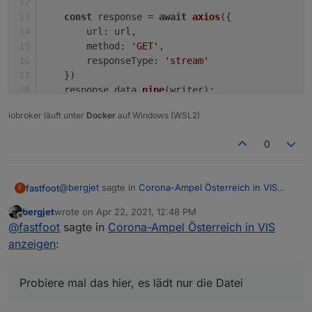
const
 response = 
await
axios
({
url
: url,
method
: 
'GET'
,
responseType
: 
'stream'
    })
    response.
data
.
pipe
(writer);
iobroker läuft unter
Docker
auf Windows (WSL2)
return
new
Promise
(
(
resolve, reject
) =>
 {
        writer.
on
(
'finish'
, resolve)
0
        writer.
on
(
'error'
, reject)
    })
}
@
bergjet
sagte in
Corona-Ampel Österreich in VIS
fastfoot
F
anzeigen
:
getCSVFile
(url);
bergjet
wrote on
Apr 22, 2021, 12:48 PM
last edited by
Offline
@
fastfoot
@
fastfoot
sagte in
Corona-Ampel Österreich in VIS
Der javascript Adapter startet dauern neu. Ob mit
anzeigen
:
Dann weiss ich auch nicht weiter, hier funktioniert
oder ohne getData(true).
alles. Meine Neustarts wie vorhin beschrieben waren
auch beim CoronaAmpel Skript, da sind es noch mehr
const fs = require('fs');

Probiere mal das hier, es lädt nur die Datei
Daten. Probiere mal das hier, es lädt nur die Datei
const Path = require('path');
