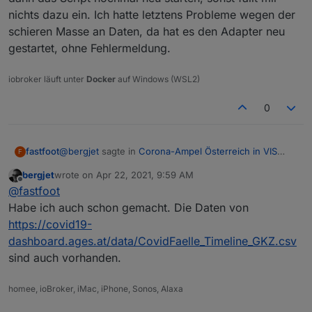
nichts dazu ein. Ich hatte letztens Probleme wegen der
schieren Masse an Daten, da hat es den Adapter neu
gestartet, ohne Fehlermeldung.
iobroker läuft unter
Docker
auf Windows (WSL2)
0
@
bergjet
sagte in
Corona-Ampel Österreich in VIS
fastfoot
F
anzeigen
:
bergjet
wrote on
Apr 22, 2021, 9:59 AM
last edited by
Offline
@
fastfoot
sagte in
Corona-Ampel Österreich in
@
fastfoot
VIS anzeigen
:
Habe ich auch schon gemacht. Die Daten von
dann das Script nochmal neu starten, sonst fällt mir
https://covid19-
nichts dazu ein. Ich hatte letztens Probleme wegen
mal nen Browserrefresh gemacht?
dashboard.ages.at/data/CovidFaelle_Timeline_GKZ.csv
der schieren Masse an Daten, da hat es den Adapter
neu gestartet, ohne Fehlermeldung.
sind auch vorhanden.
Ja.
homee, ioBroker, iMac, iPhone, Sonos, Alaxa