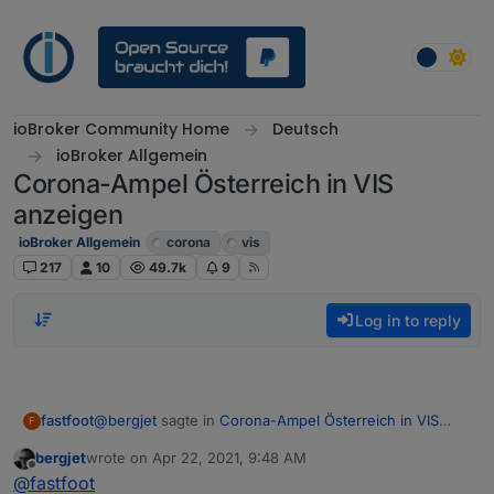
Skip to content
ioBroker Community Home
Deutsch
ioBroker Allgemein
Corona-Ampel Österreich in VIS
anzeigen
ioBroker Allgemein
corona
vis
217
10
49.7k
9
Log in to reply
@
bergjet
sagte in
Corona-Ampel Österreich in VIS
fastfoot
F
anzeigen
:
bergjet
wrote on
Apr 22, 2021, 9:48 AM
last edited by
Offline
Ich habe ein ioBroker Backup eingespielt und
@
fastfoot