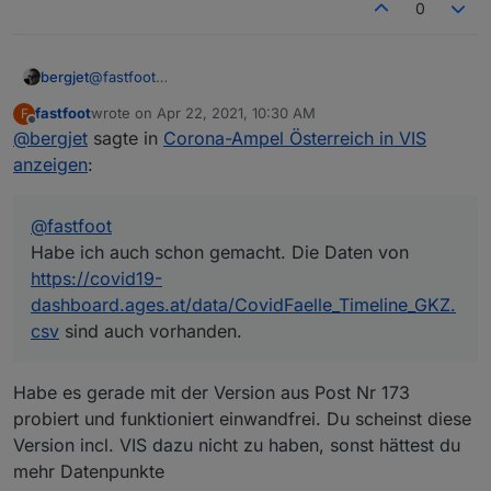
0
bergjet
@
fastfoot
Habe ich auch schon gemacht. Die Daten von
fastfoot
wrote on
Apr 22, 2021, 10:30 AM
F
https://covid19-
last edited by
Offline
@
bergjet
sagte in
Corona-Ampel Österreich in VIS
dashboard.ages.at/data/CovidFaelle_Timeline_GKZ.csv
sind auch vorhanden.
anzeigen
:
@
fastfoot
Habe ich auch schon gemacht. Die Daten von
https://covid19-
dashboard.ages.at/data/CovidFaelle_Timeline_GKZ.
csv
sind auch vorhanden.
Habe es gerade mit der Version aus Post Nr 173
probiert und funktioniert einwandfrei. Du scheinst diese
Version incl. VIS dazu nicht zu haben, sonst hättest du
mehr Datenpunkte