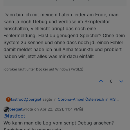
Dann bin ich mit meinem Latein leider am Ende, man
kann ja noch Debug und Verbose im Skripteditor
einschalten, vielleicht bringt das noch eine
Fehlermeldung. Hast du genügend Speicher? Ohne dein
System zu kennen und ohne dass noch jd. einen Fehler
damit meldet habe ich null Anhaltspunkte und probiert
haben wir jetzt alles was mir dazu einfällt
iobroker läuft unter
Docker
auf Windows (WSL2)
0
@
bergjet
sagte in
Corona-Ampel Österreich in VIS
fastfoot
F
anzeigen
:
bergjet
wrote on
Apr 22, 2021, 1:04 PM
last edited by bergjet
Apr 22, 2021, 3:10 PM
Offline
@
fastfoot
sagte in
Corona-Ampel Österreich in
@
fastfoot
VIS anzeigen
:
Wo kann man die Log vom script Debug ansehen?
Dann bin ich mit meinem Latein leider am Ende, man
Speicher sollte genug sein.