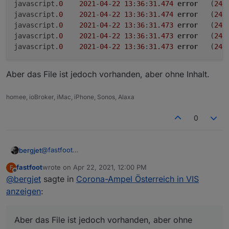
javascript.
0
2021
-
04
-
22
13
:
36
:
31.474
error
	(
243
javascript.
0
2021
-
04
-
22
13
:
36
:
31.474
error
	(
243
javascript.
0
2021
-
04
-
22
13
:
36
:
31.473
error
	(
243
javascript.
0
2021
-
04
-
22
13
:
36
:
31.473
error
	(
243
javascript.
0
2021
-
04
-
22
13
:
36
:
31.473
error
	(
243
Aber das File ist jedoch vorhanden, aber ohne Inhalt.
homee, ioBroker, iMac, iPhone, Sonos, Alaxa
0
@
fastfoot
bergjet
Habe nun genau dieses Script und Vis aus Post 173.
fastfoot
wrote on
Apr 22, 2021, 12:00 PM
F
last edited by
Offline
@
bergjet
sagte in
Corona-Ampel Österreich in VIS
anzeigen
:
Im Log
Aber das File ist jedoch vorhanden, aber ohne