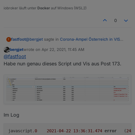
iobroker läuft unter
Docker
auf Windows (WSL2)
0
@
bergjet
sagte in
Corona-Ampel Österreich in VIS
fastfoot
F
anzeigen
:
bergjet
wrote on
Apr 22, 2021, 11:45 AM
last edited by
Offline
@
fastfoot
@
fastfoot
Habe ich auch schon gemacht. Die Daten von
Habe nun genau dieses Script und Vis aus Post 173.
Habe es gerade mit der Version aus Post Nr 173
https://covid19-
probiert und funktioniert einwandfrei. Du scheinst
dashboard.ages.at/data/CovidFaelle_Timeline_GK
diese Version incl. VIS dazu nicht zu haben, sonst
Z.csv
sind auch vorhanden.
hättest du mehr Datenpunkte
Im Log
javascript.
0
2021
-
04
-
22
13
:
36
:
31.474
error
	(
243