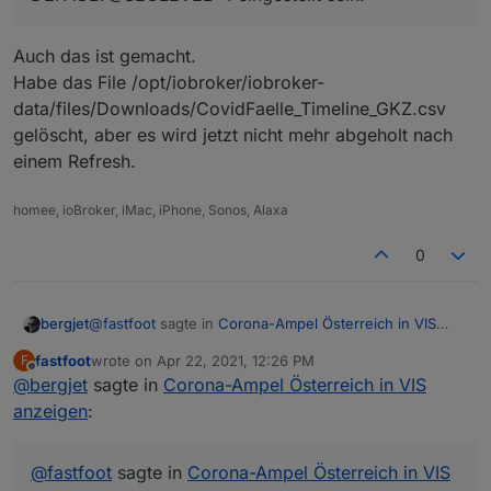
Auch das ist gemacht.
Habe das File /opt/iobroker/iobroker-
data/files/Downloads/CovidFaelle_Timeline_GKZ.csv
gelöscht, aber es wird jetzt nicht mehr abgeholt nach
einem Refresh.
homee, ioBroker, iMac, iPhone, Sonos, Alaxa
0
@
fastfoot
sagte in
Corona-Ampel Österreich in VIS
bergjet
anzeigen
:
fastfoot
wrote on
Apr 22, 2021, 12:26 PM
F
last edited by
Offline
@
bergjet
sagte in
muss in der letzten Zeile auf CipherString =
Corona-Ampel Österreich in VIS
DEFAULT@SECLEVEL=1 eingestellt sein.
anzeigen
:
Auch das ist gemacht.
Habe das File /opt/iobroker/iobroker-
data/files/Downloads/CovidFaelle_Timeline_GKZ.csv
@
fastfoot
sagte in
Corona-Ampel Österreich in VIS
gelöscht, aber es wird jetzt nicht mehr abgeholt nach