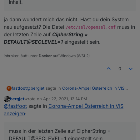
Inhalt.
javascript.0	2021-04-22 13:36:31.474	error	(
javascript.0	2021-04-22 13:36:31.474	error	(
Aber das File ist jedoch vorhanden, aber ohne Inhalt.
javascript.0	2021-04-22 13:36:31.474	error	(
ja dann wundert mich das nicht. Hast du dein System
javascript.0	2021-04-22 13:36:31.473	error	
neu aufgesetzt? Die Datei
muss in
/etc/ssl/openssl.cnf
javascript.0	2021-04-22 13:36:31.473	error	
der letzten Zeile auf
CipherString =
DEFAULT@SECLEVEL=1
eingestellt sein.
iobroker läuft unter
Docker
auf Windows (WSL2)
0
@
bergjet
sagte in
Corona-Ampel Österreich in VIS
fastfoot
F
anzeigen
:
bergjet
wrote on
Apr 22, 2021, 12:14 PM
last edited by
Offline
Aber das File ist jedoch vorhanden, aber ohne
@
fastfoot
sagte in
Corona-Ampel Österreich in VIS
Inhalt.
anzeigen
:
ja dann wundert mich das nicht. Hast du dein System
neu aufgesetzt? Die Datei
/etc/ssl/openssl.cnf
muss in der letzten Zeile auf
CipherString =
muss in der letzten Zeile auf CipherString =
DEFAULT@SECLEVEL=1
eingestellt sein.
DEFAULT@SECLEVEL=1 eingestellt sein.