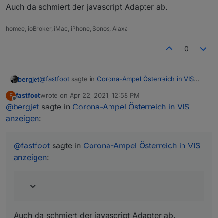
const fileName = 'CovidFaelle_Timeline_GKZ.csv
Auch da schmiert der javascript Adapter ab.
const filePath = '/opt/iobroker/iobroker-data
const axios = require('axios').default;      
homee, ioBroker, iMac, iPhone, Sonos, Alaxa
const url = 'https://covid19-dashboard.ages.a
0
// download and save csv file

async function getCSVFile (url) {  

    const writer = fs.createWriteStream(Path.
@
fastfoot
sagte in
Corona-Ampel Österreich in VIS
bergjet
    const response = await axios({

anzeigen
:
fastfoot
wrote on
Apr 22, 2021, 12:58 PM
F
        url: url,

last edited by
Offline
        method: 'GET',

@
bergjet
sagte in
Probiere mal das hier, es lädt nur die Datei
Corona-Ampel Österreich in VIS
        responseType: 'stream'

anzeigen
:
    })

Auch da schmiert der javascript Adapter ab.
    response.data.pipe(writer);

@
fastfoot
sagte in
Corona-Ampel Österreich in VIS
    return new Promise((resolve, reject) => {

anzeigen
:
        writer.on('finish', resolve)

        writer.on('error', reject)

    })

}

Auch da schmiert der javascript Adapter ab.