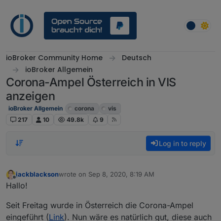
Skip to content
ioBroker Community Home
Deutsch
ioBroker Allgemein
Corona-Ampel Österreich in VIS
anzeigen
ioBroker Allgemein
corona
vis
217
10
49.8k
9
Log in to reply
jackblackson
wrote on
Sep 8, 2020, 8:19 AM
last edited by
Offline
Hallo!
Seit Freitag wurde in Österreich die Corona-Ampel
eingeführt (
Link
). Nun wäre es natürlich gut, diese auch