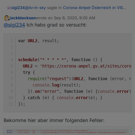
@
liv-in-sky
sagte in
Corona-Ampel Österreich in VIS
sigi234
anzeigen
:
jackblackson
wrote on
Sep 8, 2020, 9:05 AM
last edited by
Offline
wenn die daten in einem dp stehen mit
@
sigi234
Ich habs grad so versucht:
Hallo, wie bekomme ich sie in einen DP?
var
URL2
, result;
schedule
(
"* * * * *"
, 
function
 (
) {
URL2
 = 
'https://corona-ampel.gv.at/sites/coron
try
 {
require
(
"request"
)(
URL2
, 
function
 (
error, re
console
.
log
(result);
    }).
on
(
"error"
, 
function
 (
e
) {
console
.
error
(e
  } 
catch
 (e) { 
console
.
error
(e); }
});
Bekomme hier aber immer folgenden Fehler: