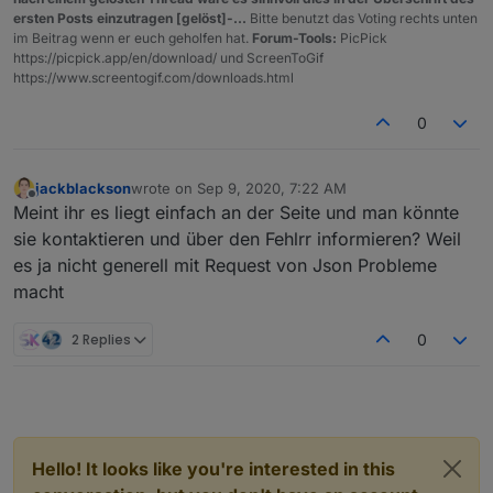
ersten Posts einzutragen [gelöst]-...
Bitte benutzt das Voting rechts unten
im Beitrag wenn er euch geholfen hat.
Forum-Tools:
PicPick
https://picpick.app/en/download/ und ScreenToGif
https://www.screentogif.com/downloads.html
0
jackblackson
wrote on
Sep 9, 2020, 7:22 AM
last edited by
Offline
Meint ihr es liegt einfach an der Seite und man könnte
sie kontaktieren und über den Fehlrr informieren? Weil
es ja nicht generell mit Request von Json Probleme
macht
2 Replies
0
Hello! It looks like you're interested in this