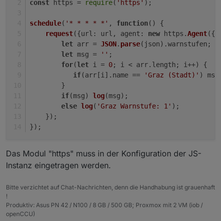
const
 https = 
require
(
'https'
);
schedule
(
'* * * * *'
, 
function
(
) {
request
({
url
: url, 
agent
: 
new
 https.
Agent
({ 
let
 arr = 
JSON
.
parse
(json).
warnstufen
;
let
 msg = 
''
;
for
(
let
 i = 
0
; i < arr.
length
; i++) {
if
(arr[i].
name
 == 
'Graz (Stadt)'
) msg
        }
if
(msg) 
log
(msg);
else
log
(
'Graz Warnstufe: 1'
);
    });
});
Das Modul "https" muss in der Konfiguration der JS-
Instanz eingetragen werden.
Bitte verzichtet auf Chat-Nachrichten, denn die Handhabung ist grauenhaft
!
Produktiv: Asus PN 42 / N100 / 8 GB / 500 GB; Proxmox mit 2 VM (iob /
openCCU)