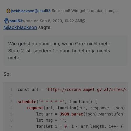
@
paul53
Sehr cool! Wie gehst du damit um,
jackblackson
wenn Graz nicht mehr Stufe 2 ist, sondern 1 -
paul53
wrote on
Sep 8, 2020, 10:22 AM
dann findet er ja nichts mehr.
Hab es bei mir mal 1:1 reinkopiert, und bekomme
last edited by paul53
Sep 8, 2020, 12:22 PM
Offline
@
jackblackson
sagte:
dann folgende Fehler:
Wie gehst du damit um, wenn Graz nicht mehr
Stufe 2 ist, sondern 1 - dann findet er ja nichts
mehr.
So:
const
 url = 
'https://corona-ampel.gv.at/sites/co
schedule
(
'* * * * *'
, 
function
(
) {
request
(url, 
function
(
err, response, json
) {
let
 arr = 
JSON
.
parse
(json).
warnstufen
;
let
 msg = 
''
;
for
(
let
 i = 
0
; i < arr.
length
; i++) {