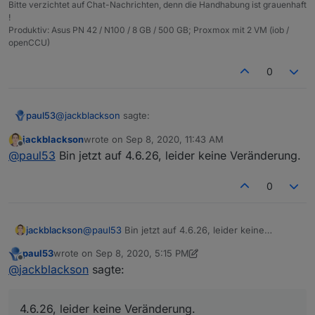
Bitte verzichtet auf Chat-Nachrichten, denn die Handhabung ist grauenhaft
!
Produktiv: Asus PN 42 / N100 / 8 GB / 500 GB; Proxmox mit 2 VM (iob /
openCCU)
0
@
jackblackson
sagte:
paul53
jackblackson
wrote on
Sep 8, 2020, 11:43 AM
last edited by
Offline
Version 4.6.17
@
paul53
Bin jetzt auf 4.6.26, leider keine Veränderung.
0
Dann versuche es mal mit Version 4.6.26 (erst latest
4.7.3, dann zurück auf 4.6.26).
jackblackson
@
paul53
Bin jetzt auf 4.6.26, leider keine
Veränderung.
paul53
wrote on
Sep 8, 2020, 5:15 PM
last edited by paul53
Sep 8, 2020, 7:22 PM
Offline
@
jackblackson
sagte:
4.6.26, leider keine Veränderung.