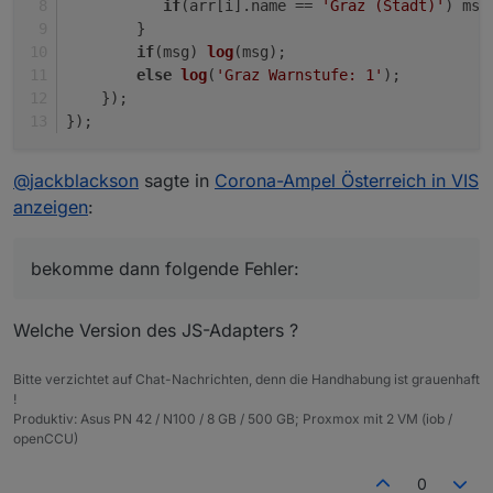
if
(arr[i].
name
 == 
'Graz (Stadt)'
) msg
        }
if
(msg) 
log
(msg);
else
log
(
'Graz Warnstufe: 1'
);
    });
});
@
jackblackson
sagte in
Corona-Ampel Österreich in VIS
anzeigen
:
bekomme dann folgende Fehler:
Welche Version des JS-Adapters ?
Bitte verzichtet auf Chat-Nachrichten, denn die Handhabung ist grauenhaft
!
Produktiv: Asus PN 42 / N100 / 8 GB / 500 GB; Proxmox mit 2 VM (iob /
openCCU)
0