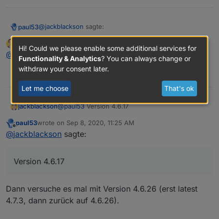
@
jackblackson
sagte:
paul53
jackblackson
wrote on
Sep 8, 2020, 10:57 AM
last edited by
Hi! Could we please enable some additional services for
Offline
Wie gehst du damit um, wenn Graz nicht mehr
@
paul53
Version 4.6.17
Functionality & Analytics
? You can always change or
Stufe 2 ist, sondern 1 - dann findet er ja nichts
withdraw your consent later.
So:
mehr.
0
Let me choose
That's ok
const url = 'https://corona-ampel.gv.at/sites/
jackblackson
@
paul53
Version 4.6.17
@
jackblackson
sagte in
Corona-Ampel Österreich in VIS
schedule('* * * * *', function() {

anzeigen
:
    request(url, function(err, response, json) 
paul53
wrote on
Sep 8, 2020, 11:25 AM
        let arr = JSON.parse(json).warnstufen;

last edited by
Offline
@
jackblackson
sagte:
bekomme dann folgende Fehler:
        let msg = '';

        for(let i = 0; i < arr.length; i++) {

           if(arr[i].name == 'Graz (Stadt)') m
Welche Version des JS-Adapters ?
Version 4.6.17
        }

        if(msg) log(msg);

        else log('Graz Warnstufe: 1');

Dann versuche es mal mit Version 4.6.26 (erst latest
    });

4.7.3, dann zurück auf 4.6.26).