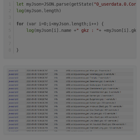
let
 myJson=JSON.parse(getState(
"0_userdata.0.Coro
Bezirk gibt. Dies macht es etwas schwierig, da
log
(myJson.length)
etwas abzufragen..habt ihr eine Idee, wie man
das am besten umsetzen könnte?
for
 (var i=0;i<myJson.length;i++) {
log
(myJson[i].name +
" gkz : "
+ +myJson[i].gkz
}