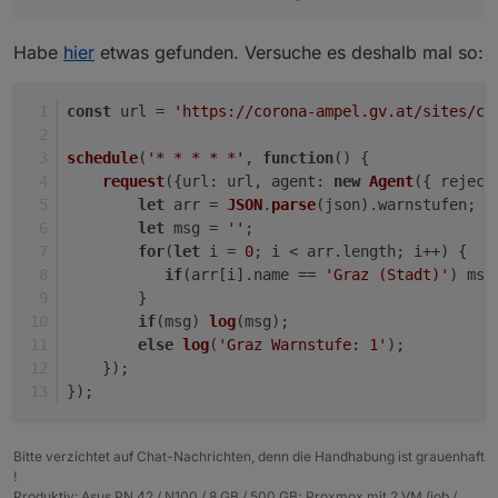
Habe
hier
etwas gefunden. Versuche es deshalb mal so:
const
 url = 
'https://corona-ampel.gv.at/sites/co
schedule
(
'* * * * *'
, 
function
(
) {
request
({
url
: url, 
agent
: 
new
Agent
({ 
reject
let
 arr = 
JSON
.
parse
(json).
warnstufen
;
let
 msg = 
''
;
for
(
let
 i = 
0
; i < arr.
length
; i++) {
if
(arr[i].
name
 == 
'Graz (Stadt)'
) msg
        }
if
(msg) 
log
(msg);
else
log
(
'Graz Warnstufe: 1'
);
    });
});
Bitte verzichtet auf Chat-Nachrichten, denn die Handhabung ist grauenhaft
!
Produktiv: Asus PN 42 / N100 / 8 GB / 500 GB; Proxmox mit 2 VM (iob /