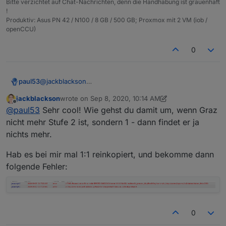
Bitte verzichtet auf Chat-Nachrichten, denn die Handhabung ist grauenhaft
!
Produktiv: Asus PN 42 / N100 / 8 GB / 500 GB; Proxmox mit 2 VM (iob /
openCCU)
0
@
jackblackson
paul53
Dieses Script zeigt mir für Graz jede Minute die
jackblackson
wrote on
Sep 8, 2020, 10:14 AM
Warnstufe 2:
const url = 'https://corona-ampel.gv.at/sites/
last edited by jackblackson
Sep 8, 2020, 12:17 PM
Offline
@
paul53
Sehr cool! Wie gehst du damit um, wenn Graz
schedule('* * * * *', function() {

nicht mehr Stufe 2 ist, sondern 1 - dann findet er ja
    request(url, function(err, response, json) 
nichts mehr.
        let arr = JSON.parse(json).warnstufen;

        for(let i = 0; i < arr.length; i++) {

Hab es bei mir mal 1:1 reinkopiert, und bekomme dann
           if(arr[i].name == 'Graz (Stadt)') l
folgende Fehler:
        }

    });

0