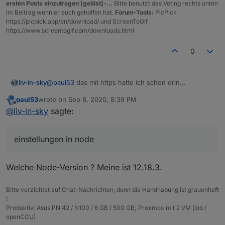
ersten Posts einzutragen [gelöst]-...
Bitte benutzt das Voting rechts unten
    });

im Beitrag wenn er euch geholfen hat.
Forum-Tools:
PicPick
https://picpick.app/en/download/ und ScreenToGif
https://www.screentogif.com/downloads.html
0
@
paul53
das mit https hatte ich schon drin
liv-in-sky
jetzt:
paul53
wrote on
Sep 8, 2020, 8:39 PM
agent wird erkannt - aber fehler ist immer noch
habe einiges probiert auch mal mit axios
last edited by
Offline
@
liv-in-sky
sagte:
Spoiler
einstellungen in node
auch hier kommt der selbe fehler
Welche Node-Version ? Meine ist 12.18.3.
in einigen forum redet man von system einstellungen
in node - leider habe ich das nicht richtig verstanden
Bitte verzichtet auf Chat-Nachrichten, denn die Handhabung ist grauenhaft
!
Produktiv: Asus PN 42 / N100 / 8 GB / 500 GB; Proxmox mit 2 VM (iob /
openCCU)