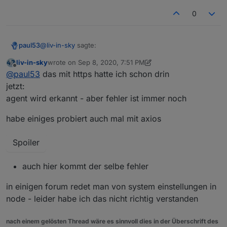
0
@
liv-in-sky
sagte:
paul53
liv-in-sky
wrote on
Sep 8, 2020, 7:51 PM
last edited by liv-in-sky
Sep 8, 2020, 9:52 PM
Offline
Agent is not defined
@
paul53
das mit https hatte ich schon drin
jetzt:
agent wird erkannt - aber fehler ist immer noch
Neuer Versuch ohne Fehlermeldung (funktioniert bei
mir allerdings auch ohne Option agent):
habe einiges probiert auch mal mit axios
const url = 'https://corona-ampel.gv.at/sites/
const https = require('https');

Das Modul "https" muss in der Konfiguration der JS-
Spoiler
Instanz eingetragen werden.
schedule('* * * * *', function() {

    request({url: url, agent: new https.Agent(
auch hier kommt der selbe fehler
        let arr = JSON.parse(json).warnstufen;

        let msg = '';

in einigen forum redet man von system einstellungen in
        for(let i = 0; i < arr.length; i++) {

           if(arr[i].name == 'Graz (Stadt)') m
node - leider habe ich das nicht richtig verstanden
        }

        if(msg) log(msg);

nach einem gelösten Thread wäre es sinnvoll dies in der Überschrift des
        else log('Graz Warnstufe: 1');
