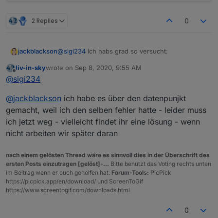
2 Replies
0
@
sigi234
Ich habs grad so versucht:
jackblackson
liv-in-sky
wrote on
Sep 8, 2020, 9:55 AM
var URL2, result;

last edited by
Offline
@
sigi234
Bekomme hier aber immer folgenden Fehler:
@
jackblackson
ich habe es über den datenpunjkt
schedule("* * * * *", function () {

  URL2 = 'https://corona-ampel.gv.at/site
gemacht, weil ich den selben fehler hatte - leider muss
  try {

ich jetzt weg - vielleicht findet ihr eine lösung - wenn
    require("request")(URL2, function (er
nicht arbeiten wir später daran
      console.log(result);

    }).on("error", function (e) {console.e
  } catch (e) { console.error(e); }

nach einem gelösten Thread wäre es sinnvoll dies in der Überschrift des
ersten Posts einzutragen [gelöst]-...
Bitte benutzt das Voting rechts unten
im Beitrag wenn er euch geholfen hat.
Forum-Tools:
PicPick
https://picpick.app/en/download/ und ScreenToGif
https://www.screentogif.com/downloads.html
0