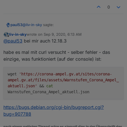
0
@
liv-in-sky
sagte:
paul53
liv-in-sky
wrote on
Sep 9, 2020, 6:13 AM
last edited by
Offline
einstellungen in node
@
paul53
bei mir auch 12.18.3
habe es mal mit curl versucht - selber fehler - das
Welche Node-Version ? Meine ist 12.18.3.
einzige, was funktioniert (auf der console) ist:
wget
'https://corona-ampel.gv.at/sites/corona-
ampel.gv.at/files/assets/Warnstufen_Corona_Ampel_
aktuell.json'
&&
cat
Warnstufen_Corona_Ampel_aktuell.json
https://bugs.debian.org/cgi-bin/bugreport.cgi?
bug=907788
nach einem gelösten Thread wäre es sinnvoll dies in der Überschrift des