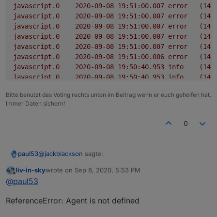
        else log('Graz Warnstufe: 1');

javascript.0
2020-09-08 19:51:00.007	
error
(146
    });

javascript.0
2020-09-08 19:51:00.007	
error
(146
javascript.0
2020-09-08 19:51:00.007	
error
(146
javascript.0
2020-09-08 19:51:00.007	
error
(146
javascript.0
2020-09-08 19:51:00.007	
error
(146
javascript.0
2020-09-08 19:51:00.006	
error
(146
javascript.0
2020-09-08 19:50:40.953	
info
(146
javascript.0
2020-09-08 19:50:40.953	
info
(146
javascript.0
2020-09-08 19:50:40.952	
info
(146
Bitte benutzt das Voting rechts unten im Beitrag wenn er euch geholfen hat.
javascript.0
2020-09-08 19:50:40.952	
info
(146
Immer Daten sichern!
javascript.0
2020-09-08 19:50:40.952	
info
(146
javascript.0
2020-09-08 19:50:40.952	
info
(146
0
javascript.0
2020-09-08 19:50:40.952	
info
(146
javascript.0
2020-09-08 19:50:40.952	
info
(146
javascript.0
2020-09-08 19:50:40.952	
info
(146
@
jackblackson
sagte:
paul53
javascript.0
2020-09-08 19:50:40.952	
info
(146
javascript.0
2020-09-08 19:50:40.952	
info
(146
liv-in-sky
wrote on
Sep 8, 2020, 5:53 PM
last edited by
Offline
javascript.0
2020-09-08 19:50:40.952	
info
(146
4.6.26, leider keine Veränderung.
@
paul53
javascript.0
2020-09-08 19:50:40.952	
info
(146
javascript.0
2020-09-08 19:50:40.952	
info
(146
ReferenceError: Agent is not defined
Habe
hier
etwas gefunden. Versuche es deshalb mal
javascript.0
2020-09-08 19:50:40.952	
info
(146
so: