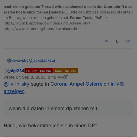
nach einem gelösten Thread wäre es sinnvoll dies in der Überschrift des
ersten Posts einzutragen [gelöst]-...
Bitte benutzt das Voting rechts unten
im Beitrag wenn er euch geholfen hat.
Forum-Tools:
PicPick
https://picpick.app/en/download/ und ScreenToGif
https://www.screentogif.com/downloads.html
0
@
jackblackson
liv-in-sky
sigi234
FORUM TESTING
MOST ACTIVE
wenn die daten in einem dp stehen mit
Online
wrote on
Sep 8, 2020, 8:48 AM
last edited by sigi234
Sep 8, 2020, 10:56 AM
@
liv-in-sky
sagte in
Corona-Ampel Österreich in VIS
let myJson=JSON.parse(getState("0_userdata.0
log(myJson.length)

anzeigen
:
for (var i=0;i<myJson.length;i++) {

    log(myJson[i].name +" gkz : "+ +myJson[i
wenn die daten in einem dp stehen mit
Hallo, wie bekomme ich sie in einen DP?