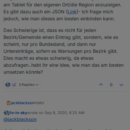
am Tablet für den eigenen Ort/die Region anzuzeigen.
Es gibt dazu auch ein JSON (
Link
)- Ich frage mich
jedoch, wie man dieses am besten einbinden kann.
Das Schwierige ist, dass es nicht für jeden
Bezirk/Gemeinde einen Eintrag gibt, sondern, wie es
scheint, nur pro Bundesland, und dann nur
Untereinträge, sofern es Warnungen pro Bezirk gibt.
Dies macht es etwas schwierig, da etwas
abzufragen..habt ihr eine Idee, wie man das am besten
umsetzen könnte?
3 Replies
0
Hallo!
jackblackson
liv-in-sky
wrote on
Sep 8, 2020, 8:25 AM
Seit Freitag wurde in Österreich die Corona-
last edited by
Offline
@
jackblackson
Ampel eingeführt (
Link
). Nun wäre es natürlich
gut, diese auch am Tablet für den eigenen
Das Schwierige ist, dass es nicht für jeden