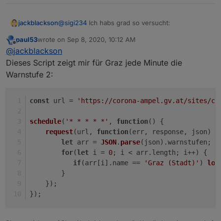
@
sigi234
Ich habs grad so versucht:
jackblackson
paul53
wrote on
Sep 8, 2020, 10:12 AM
var URL2, result;

last edited by
Offline
@
jackblackson
Bekomme hier aber immer folgenden Fehler:
Dieses Script zeigt mir für Graz jede Minute die
schedule("* * * * *", function () {

Warnstufe 2:
  URL2 = 'https://corona-ampel.gv.at/site
  try {

    require("request")(URL2, function (er
const
 url = 
'https://corona-ampel.gv.at/sites/co
      console.log(result);

    }).on("error", function (e) {console.e
schedule
(
'* * * * *'
, 
function
(
) {
  } catch (e) { console.error(e); }

request
(url, 
function
(
err, response, json
) {
let
 arr = 
JSON
.
parse
(json).
warnstufen
;
for
(
let
 i = 
0
; i < arr.
length
; i++) {
if
(arr[i].
name
 == 
'Graz (Stadt)'
) 
log
        }
    });
});