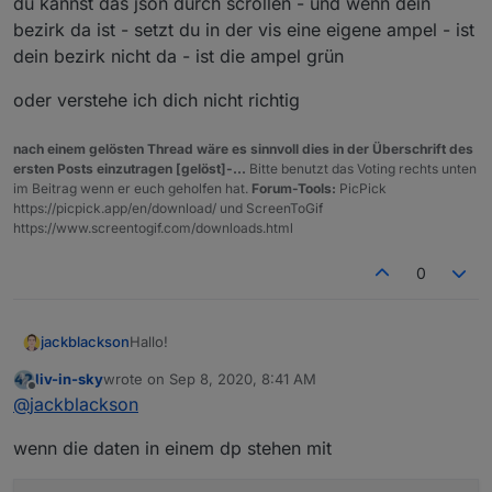
du kannst das json durch scrollen - und wenn dein
Ort/die Region anzuzeigen. Es gibt dazu auch ein
Bezirk/Gemeinde einen Eintrag gibt, sondern,
JSON (
Link
)- Ich frage mich jedoch, wie man
wie es scheint, nur pro Bundesland, und dann
bezirk da ist - setzt du in der vis eine eigene ampel - ist
dieses am besten einbinden kann.
nur Untereinträge, sofern es Warnungen pro
dein bezirk nicht da - ist die ampel grün
Bezirk gibt. Dies macht es etwas schwierig, da
etwas abzufragen..habt ihr eine Idee, wie man
oder verstehe ich dich nicht richtig
das am besten umsetzen könnte?
nach einem gelösten Thread wäre es sinnvoll dies in der Überschrift des
ersten Posts einzutragen [gelöst]-...
Bitte benutzt das Voting rechts unten
im Beitrag wenn er euch geholfen hat.
Forum-Tools:
PicPick
https://picpick.app/en/download/ und ScreenToGif
https://www.screentogif.com/downloads.html
0
Hallo!
jackblackson
liv-in-sky
wrote on
Sep 8, 2020, 8:41 AM
Seit Freitag wurde in Österreich die Corona-
last edited by
Offline
@
jackblackson
Ampel eingeführt (
Link
). Nun wäre es natürlich
gut, diese auch am Tablet für den eigenen
Das Schwierige ist, dass es nicht für jeden
wenn die daten in einem dp stehen mit
Ort/die Region anzuzeigen. Es gibt dazu auch ein
Bezirk/Gemeinde einen Eintrag gibt, sondern,
JSON (
Link
)- Ich frage mich jedoch, wie man
wie es scheint, nur pro Bundesland, und dann
dieses am besten einbinden kann.
nur Untereinträge, sofern es Warnungen pro