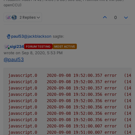
openCCU)
2 Replies
0
@
jackblackson
sagte:
paul53
sigi234
FORUM TESTING
MOST ACTIVE
Online
4.6.26, leider keine Veränderung.
wrote on
Sep 8, 2020, 5:53 PM
last edited by
@
paul53
Habe
hier
etwas gefunden. Versuche es deshalb mal
so:
javascript.0
2020-09-08 19:52:00.357	
error
(146
const url = 'https://corona-ampel.gv.at/sites/
javascript.0
2020-09-08 19:52:00.357	
error
(146
javascript.0
2020-09-08 19:52:00.357	
error
(146
schedule('* * * * *', function() {

javascript.0
2020-09-08 19:52:00.356	
error
(146
    request({url: url, agent: new Agent({ reje
javascript.0
2020-09-08 19:52:00.356	
error
(146
        let arr = JSON.parse(json).warnstufen;

javascript.0
2020-09-08 19:52:00.356	
error
(146
        let msg = '';

javascript.0
2020-09-08 19:52:00.356	
error
(146
        for(let i = 0; i < arr.length; i++) {

javascript.0
2020-09-08 19:52:00.356	
error
(146
           if(arr[i].name == 'Graz (Stadt)') m
        }

javascript.0
2020-09-08 19:51:00.007	
error
(146
        if(msg) log(msg);

javascript.0
2020-09-08 19:51:00.007	
error
(146