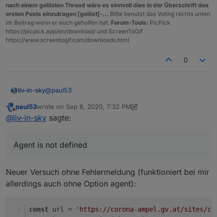
javascript.0
2020-09-08 19:50:40.952	
info
(146
nach einem gelösten Thread wäre es sinnvoll dies in der Überschrift des
const url = 'https://corona-ampel.gv.at/sites/
javascript.0
2020-09-08 19:50:40.952	
info
(146
ersten Posts einzutragen [gelöst]-...
Bitte benutzt das Voting rechts unten
im Beitrag wenn er euch geholfen hat.
Forum-Tools:
PicPick
javascript.0
2020-09-08 19:50:40.952	
info
(146
schedule('* * * * *', function() {

https://picpick.app/en/download/ und ScreenToGif
javascript.0
2020-09-08 19:50:40.952	
info
(146
    request({url: url, agent: new Agent({ reje
https://www.screentogif.com/downloads.html
javascript.0
2020-09-08 19:50:40.951	
info
(146
        let arr = JSON.parse(json).warnstufen;

        let msg = '';

javascript.0
2020-09-08 19:50:40.950	
info
(146
0
        for(let i = 0; i < arr.length; i++) {

           if(arr[i].name == 'Graz (Stadt)') m
        }

        if(msg) log(msg);

@
paul53
liv-in-sky
        else log('Graz Warnstufe: 1');

paul53
wrote on
Sep 8, 2020, 7:32 PM
    });

ReferenceError: Agent is not defined
last edited by paul53
Sep 8, 2020, 9:32 PM
Offline
@
liv-in-sky
sagte:
Agent is not defined
Neuer Versuch ohne Fehlermeldung (funktioniert bei mir
allerdings auch ohne Option agent):
const
 url = 
'https://corona-ampel.gv.at/sites/co