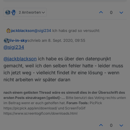
2 Antworten
0
@
sigi234
Ich habs grad so versucht:
jackblackson
liv-in-sky
schrieb am
8. Sept. 2020, 09:55
var URL2, result;

zuletzt editiert von
Offline
@
sigi234
Bekomme hier aber immer folgenden Fehler:
@
jackblackson
ich habe es über den datenpunjkt
schedule("* * * * *", function () {

  URL2 = 'https://corona-ampel.gv.at/site
gemacht, weil ich den selben fehler hatte - leider muss
  try {

ich jetzt weg - vielleicht findet ihr eine lösung - wenn
    require("request")(URL2, function (er
nicht arbeiten wir später daran
      console.log(result);

    }).on("error", function (e) {console.e
  } catch (e) { console.error(e); }

nach einem gelösten Thread wäre es sinnvoll dies in der Überschrift des
ersten Posts einzutragen [gelöst]-...
Bitte benutzt das Voting rechts unten
im Beitrag wenn er euch geholfen hat.
Forum-Tools:
PicPick
https://picpick.app/en/download/ und ScreenToGif
https://www.screentogif.com/downloads.html
0