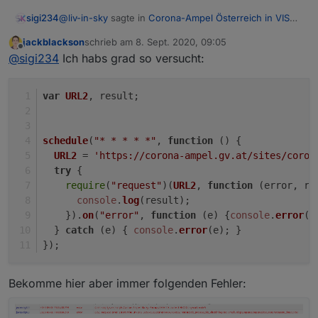
@
liv-in-sky
sagte in
Corona-Ampel Österreich in VIS
sigi234
anzeigen
:
jackblackson
schrieb am
8. Sept. 2020, 09:05
zuletzt editiert von
Offline
wenn die daten in einem dp stehen mit
@
sigi234
Ich habs grad so versucht:
Hallo, wie bekomme ich sie in einen DP?
var
URL2
, result;
schedule
(
"* * * * *"
, 
function
 (
) {
URL2
 = 
'https://corona-ampel.gv.at/sites/coron
try
 {
require
(
"request"
)(
URL2
, 
function
 (
error, re
console
.
log
(result);
    }).
on
(
"error"
, 
function
 (
e
) {
console
.
error
(e
  } 
catch
 (e) { 
console
.
error
(e); }
});
Bekomme hier aber immer folgenden Fehler: