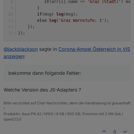
if
(arr[i].
name
 == 
'Graz (Stadt)'
) msg
        }
if
(msg) 
log
(msg);
else
log
(
'Graz Warnstufe: 1'
);
    });
});
@
jackblackson
sagte in
Corona-Ampel Österreich in VIS
anzeigen
:
bekomme dann folgende Fehler:
Welche Version des JS-Adapters ?
Bitte verzichtet auf Chat-Nachrichten, denn die Handhabung ist grauenhaft
!
Produktiv: Asus PN 42 / N100 / 8 GB / 500 GB; Proxmox mit 2 VM (iob /
openCCU)
0