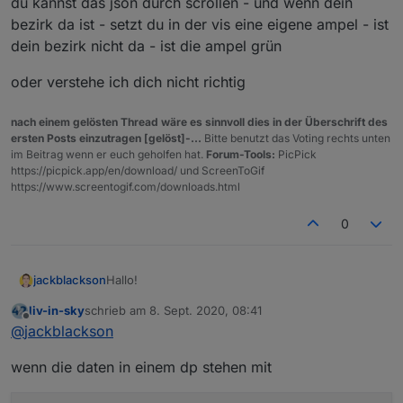
du kannst das json durch scrollen - und wenn dein
Ort/die Region anzuzeigen. Es gibt dazu auch ein
Bezirk/Gemeinde einen Eintrag gibt, sondern,
JSON (
Link
)- Ich frage mich jedoch, wie man
wie es scheint, nur pro Bundesland, und dann
bezirk da ist - setzt du in der vis eine eigene ampel - ist
dieses am besten einbinden kann.
nur Untereinträge, sofern es Warnungen pro
dein bezirk nicht da - ist die ampel grün
Bezirk gibt. Dies macht es etwas schwierig, da
etwas abzufragen..habt ihr eine Idee, wie man
oder verstehe ich dich nicht richtig
das am besten umsetzen könnte?
nach einem gelösten Thread wäre es sinnvoll dies in der Überschrift des
ersten Posts einzutragen [gelöst]-...
Bitte benutzt das Voting rechts unten
im Beitrag wenn er euch geholfen hat.
Forum-Tools:
PicPick
https://picpick.app/en/download/ und ScreenToGif
https://www.screentogif.com/downloads.html
0
Hallo!
jackblackson
liv-in-sky
schrieb am
8. Sept. 2020, 08:41
Seit Freitag wurde in Österreich die Corona-
zuletzt editiert von
Offline
@
jackblackson
Ampel eingeführt (
Link
). Nun wäre es natürlich
gut, diese auch am Tablet für den eigenen
Das Schwierige ist, dass es nicht für jeden
wenn die daten in einem dp stehen mit
Ort/die Region anzuzeigen. Es gibt dazu auch ein
Bezirk/Gemeinde einen Eintrag gibt, sondern,
JSON (
Link
)- Ich frage mich jedoch, wie man
wie es scheint, nur pro Bundesland, und dann
dieses am besten einbinden kann.
nur Untereinträge, sofern es Warnungen pro