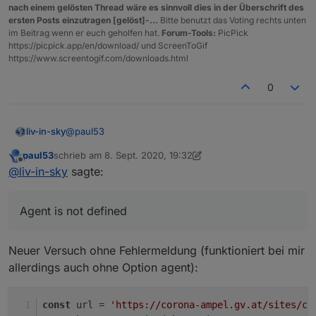
javascript.0
2020-09-08 19:50:40.952	
info
(146
nach einem gelösten Thread wäre es sinnvoll dies in der Überschrift des
const url = 'https://corona-ampel.gv.at/sites/
javascript.0
2020-09-08 19:50:40.952	
info
(146
ersten Posts einzutragen [gelöst]-...
Bitte benutzt das Voting rechts unten
im Beitrag wenn er euch geholfen hat.
Forum-Tools:
PicPick
javascript.0
2020-09-08 19:50:40.952	
info
(146
schedule('* * * * *', function() {

https://picpick.app/en/download/ und ScreenToGif
javascript.0
2020-09-08 19:50:40.952	
info
(146
    request({url: url, agent: new Agent({ reje
https://www.screentogif.com/downloads.html
javascript.0
2020-09-08 19:50:40.951	
info
(146
        let arr = JSON.parse(json).warnstufen;

        let msg = '';

javascript.0
2020-09-08 19:50:40.950	
info
(146
0
        for(let i = 0; i < arr.length; i++) {

           if(arr[i].name == 'Graz (Stadt)') m
        }

        if(msg) log(msg);

@
paul53
liv-in-sky
        else log('Graz Warnstufe: 1');

paul53
schrieb am
8. Sept. 2020, 19:32
    });

ReferenceError: Agent is not defined
zuletzt editiert von paul53
9. Aug. 2020, 21:32
Offline
@
liv-in-sky
sagte:
Agent is not defined
Neuer Versuch ohne Fehlermeldung (funktioniert bei mir
allerdings auch ohne Option agent):
const
 url = 
'https://corona-ampel.gv.at/sites/co