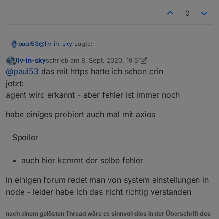
0
@
liv-in-sky
sagte:
paul53
liv-in-sky
schrieb am
8. Sept. 2020, 19:51
zuletzt editiert von liv-in-sky
9. Aug. 2020, 21:52
Offline
Agent is not defined
@
paul53
das mit https hatte ich schon drin
jetzt:
agent wird erkannt - aber fehler ist immer noch
Neuer Versuch ohne Fehlermeldung (funktioniert bei
mir allerdings auch ohne Option agent):
habe einiges probiert auch mal mit axios
const url = 'https://corona-ampel.gv.at/sites/
const https = require('https');

Das Modul "https" muss in der Konfiguration der JS-
Spoiler
Instanz eingetragen werden.
schedule('* * * * *', function() {

    request({url: url, agent: new https.Agent(
auch hier kommt der selbe fehler
        let arr = JSON.parse(json).warnstufen;

        let msg = '';

in einigen forum redet man von system einstellungen in
        for(let i = 0; i < arr.length; i++) {

           if(arr[i].name == 'Graz (Stadt)') m
node - leider habe ich das nicht richtig verstanden
        }

        if(msg) log(msg);

nach einem gelösten Thread wäre es sinnvoll dies in der Überschrift des
        else log('Graz Warnstufe: 1');
