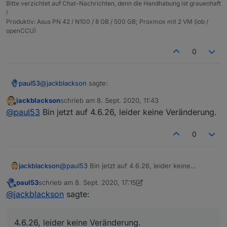
Bitte verzichtet auf Chat-Nachrichten, denn die Handhabung ist grauenhaft
!
Produktiv: Asus PN 42 / N100 / 8 GB / 500 GB; Proxmox mit 2 VM (iob /
openCCU)
0
@
jackblackson
sagte:
paul53
jackblackson
schrieb am
8. Sept. 2020, 11:43
zuletzt editiert von
Offline
Version 4.6.17
@
paul53
Bin jetzt auf 4.6.26, leider keine Veränderung.
0
Dann versuche es mal mit Version 4.6.26 (erst latest
4.7.3, dann zurück auf 4.6.26).
jackblackson
@
paul53
Bin jetzt auf 4.6.26, leider keine
Veränderung.
paul53
schrieb am
8. Sept. 2020, 17:15
zuletzt editiert von paul53
9. Aug. 2020, 19:22
Offline
@
jackblackson
sagte:
4.6.26, leider keine Veränderung.