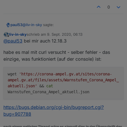
0
@
liv-in-sky
sagte:
paul53
liv-in-sky
schrieb am
9. Sept. 2020, 06:13
zuletzt editiert von
Offline
einstellungen in node
@
paul53
bei mir auch 12.18.3
habe es mal mit curl versucht - selber fehler - das
Welche Node-Version ? Meine ist 12.18.3.
einzige, was funktioniert (auf der console) ist:
wget
'https://corona-ampel.gv.at/sites/corona-
ampel.gv.at/files/assets/Warnstufen_Corona_Ampel_
aktuell.json'
&&
cat
Warnstufen_Corona_Ampel_aktuell.json
https://bugs.debian.org/cgi-bin/bugreport.cgi?
bug=907788
nach einem gelösten Thread wäre es sinnvoll dies in der Überschrift des