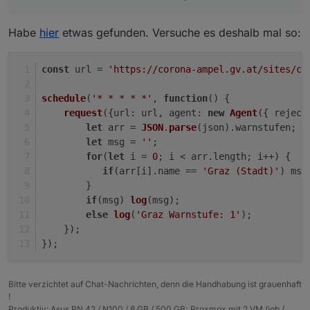
Habe
hier
etwas gefunden. Versuche es deshalb mal so:
const
 url = 
'https://corona-ampel.gv.at/sites/co
schedule
(
'* * * * *'
, 
function
(
) {
request
({
url
: url, 
agent
: 
new
Agent
({ 
reject
let
 arr = 
JSON
.
parse
(json).
warnstufen
;
let
 msg = 
''
;
for
(
let
 i = 
0
; i < arr.
length
; i++) {
if
(arr[i].
name
 == 
'Graz (Stadt)'
) msg
        }
if
(msg) 
log
(msg);
else
log
(
'Graz Warnstufe: 1'
);
    });
});
Bitte verzichtet auf Chat-Nachrichten, denn die Handhabung ist grauenhaft
!
Produktiv: Asus PN 42 / N100 / 8 GB / 500 GB; Proxmox mit 2 VM (iob /