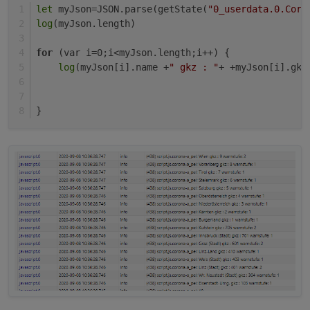
let
 myJson=JSON.parse(getState(
"0_userdata.0.Coro
Bezirk gibt. Dies macht es etwas schwierig, da
log
(myJson.length)
etwas abzufragen..habt ihr eine Idee, wie man
das am besten umsetzen könnte?
for
 (var i=0;i<myJson.length;i++) {
log
(myJson[i].name +
" gkz : "
+ +myJson[i].gkz
}