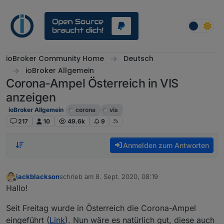
Weiter zum Inhalt
ioBroker Community Home
Deutsch
ioBroker Allgemein
Corona-Ampel Österreich in VIS
anzeigen
ioBroker Allgemein
corona
vis
217
10
49.6k
9
Anmelden zum Antworten
jackblackson
schrieb am
8. Sept. 2020, 08:19
zuletzt editiert von
Offline
Hallo!
Seit Freitag wurde in Österreich die Corona-Ampel
eingeführt (
Link
). Nun wäre es natürlich gut, diese auch