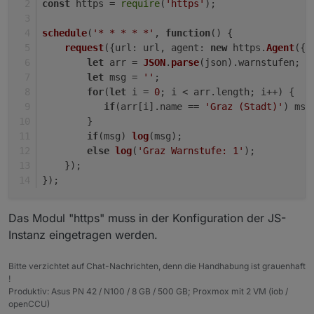
const
 https = 
require
(
'https'
);
schedule
(
'* * * * *'
, 
function
(
) {
request
({
url
: url, 
agent
: 
new
 https.
Agent
({ 
let
 arr = 
JSON
.
parse
(json).
warnstufen
;
let
 msg = 
''
;
for
(
let
 i = 
0
; i < arr.
length
; i++) {
if
(arr[i].
name
 == 
'Graz (Stadt)'
) msg
        }
if
(msg) 
log
(msg);
else
log
(
'Graz Warnstufe: 1'
);
    });
});
Das Modul "https" muss in der Konfiguration der JS-
Instanz eingetragen werden.
Bitte verzichtet auf Chat-Nachrichten, denn die Handhabung ist grauenhaft
!
Produktiv: Asus PN 42 / N100 / 8 GB / 500 GB; Proxmox mit 2 VM (iob /
openCCU)