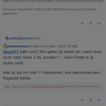
Bitte verzichtet auf Chat-Nachrichten, denn die Handhabung ist grauenhaft
!
Produktiv: Asus PN 42 / N100 / 8 GB / 500 GB; Proxmox mit 2 VM (iob /
openCCU)
0
@
jackblackson
paul53
Dieses Script zeigt mir für Graz jede Minute die
jackblackson
schrieb am
8. Sept. 2020, 10:14
Warnstufe 2:
const url = 'https://corona-ampel.gv.at/sites/
zuletzt editiert von jackblackson
9. Aug. 2020, 12:17
Offline
@
paul53
Sehr cool! Wie gehst du damit um, wenn Graz
schedule('* * * * *', function() {

nicht mehr Stufe 2 ist, sondern 1 - dann findet er ja
    request(url, function(err, response, json) 
nichts mehr.
        let arr = JSON.parse(json).warnstufen;

        for(let i = 0; i < arr.length; i++) {

Hab es bei mir mal 1:1 reinkopiert, und bekomme dann
           if(arr[i].name == 'Graz (Stadt)') l
folgende Fehler:
        }

    });

0