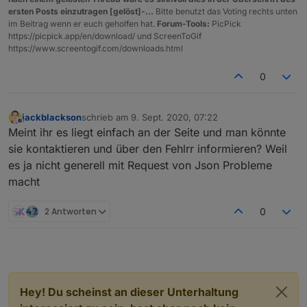
ersten Posts einzutragen [gelöst]-...
Bitte benutzt das Voting rechts unten
im Beitrag wenn er euch geholfen hat.
Forum-Tools:
PicPick
https://picpick.app/en/download/ und ScreenToGif
https://www.screentogif.com/downloads.html
0
jackblackson
schrieb am
9. Sept. 2020, 07:22
zuletzt editiert von
Offline
Meint ihr es liegt einfach an der Seite und man könnte
sie kontaktieren und über den Fehlrr informieren? Weil
es ja nicht generell mit Request von Json Probleme
macht
2 Antworten
0
Hey! Du scheinst an dieser Unterhaltung