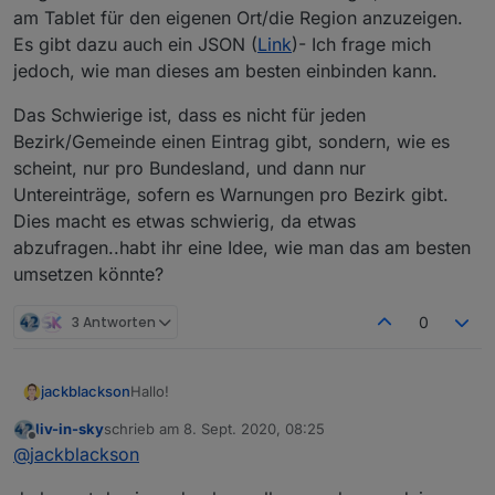
am Tablet für den eigenen Ort/die Region anzuzeigen.
Es gibt dazu auch ein JSON (
Link
)- Ich frage mich
jedoch, wie man dieses am besten einbinden kann.
Das Schwierige ist, dass es nicht für jeden
Bezirk/Gemeinde einen Eintrag gibt, sondern, wie es
scheint, nur pro Bundesland, und dann nur
Untereinträge, sofern es Warnungen pro Bezirk gibt.
Dies macht es etwas schwierig, da etwas
abzufragen..habt ihr eine Idee, wie man das am besten
umsetzen könnte?
3 Antworten
0
Hallo!
jackblackson
liv-in-sky
schrieb am
8. Sept. 2020, 08:25
Seit Freitag wurde in Österreich die Corona-
zuletzt editiert von
Offline
@
jackblackson
Ampel eingeführt (
Link
). Nun wäre es natürlich
gut, diese auch am Tablet für den eigenen
Das Schwierige ist, dass es nicht für jeden