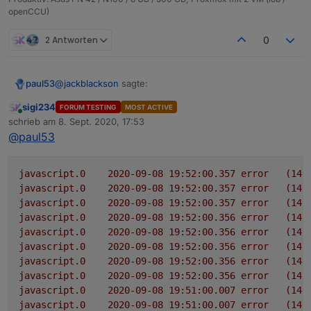
openCCU)
2 Antworten
0
@
jackblackson
sagte:
paul53
sigi234
FORUM TESTING
MOST ACTIVE
Online
4.6.26, leider keine Veränderung.
schrieb am
8. Sept. 2020, 17:53
zuletzt editiert von
@
paul53
Habe
hier
etwas gefunden. Versuche es deshalb mal
so:
javascript.0
2020-09-08 19:52:00.357	
error
(146
const url = 'https://corona-ampel.gv.at/sites/
javascript.0
2020-09-08 19:52:00.357	
error
(146
javascript.0
2020-09-08 19:52:00.357	
error
(146
schedule('* * * * *', function() {

javascript.0
2020-09-08 19:52:00.356	
error
(146
    request({url: url, agent: new Agent({ reje
javascript.0
2020-09-08 19:52:00.356	
error
(146
        let arr = JSON.parse(json).warnstufen;

javascript.0
2020-09-08 19:52:00.356	
error
(146
        let msg = '';

javascript.0
2020-09-08 19:52:00.356	
error
(146
        for(let i = 0; i < arr.length; i++) {

javascript.0
2020-09-08 19:52:00.356	
error
(146
           if(arr[i].name == 'Graz (Stadt)') m
        }

javascript.0
2020-09-08 19:51:00.007	
error
(146
        if(msg) log(msg);

javascript.0
2020-09-08 19:51:00.007	
error
(146