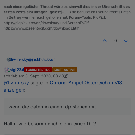
nach einem gelösten Thread wäre es sinnvoll dies in der Überschrift des
ersten Posts einzutragen [gelöst]-...
Bitte benutzt das Voting rechts unten
im Beitrag wenn er euch geholfen hat.
Forum-Tools:
PicPick
https://picpick.app/en/download/ und ScreenToGif
https://www.screentogif.com/downloads.html
0
@
jackblackson
liv-in-sky
sigi234
FORUM TESTING
MOST ACTIVE
wenn die daten in einem dp stehen mit
Online
schrieb am
8. Sept. 2020, 08:48
zuletzt editiert von sigi234
9. Aug. 2020, 10:56
@
liv-in-sky
sagte in
Corona-Ampel Österreich in VIS
let myJson=JSON.parse(getState("0_userdata.0
log(myJson.length)

anzeigen
:
for (var i=0;i<myJson.length;i++) {

    log(myJson[i].name +" gkz : "+ +myJson[i
wenn die daten in einem dp stehen mit
Hallo, wie bekomme ich sie in einen DP?