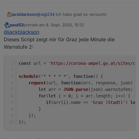
@
sigi234
Ich habs grad so versucht:
jackblackson
paul53
schrieb am
8. Sept. 2020, 10:12
var URL2, result;

zuletzt editiert von
Offline
@
jackblackson
Bekomme hier aber immer folgenden Fehler:
Dieses Script zeigt mir für Graz jede Minute die
schedule("* * * * *", function () {

Warnstufe 2:
  URL2 = 'https://corona-ampel.gv.at/site
  try {

    require("request")(URL2, function (er
const
 url = 
'https://corona-ampel.gv.at/sites/co
      console.log(result);

    }).on("error", function (e) {console.e
schedule
(
'* * * * *'
, 
function
(
) {
  } catch (e) { console.error(e); }

request
(url, 
function
(
err, response, json
) {
let
 arr = 
JSON
.
parse
(json).
warnstufen
;
for
(
let
 i = 
0
; i < arr.
length
; i++) {
if
(arr[i].
name
 == 
'Graz (Stadt)'
) 
log
        }
    });
});