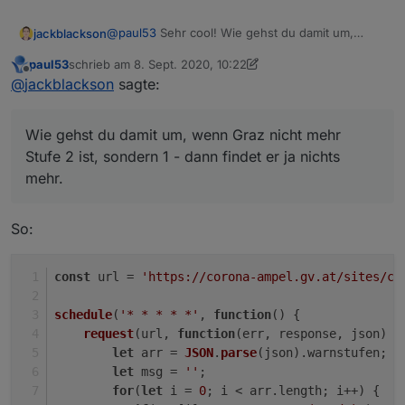
@
paul53
Sehr cool! Wie gehst du damit um,
jackblackson
wenn Graz nicht mehr Stufe 2 ist, sondern 1 -
paul53
schrieb am
8. Sept. 2020, 10:22
dann findet er ja nichts mehr.
Hab es bei mir mal 1:1 reinkopiert, und bekomme
zuletzt editiert von paul53
9. Aug. 2020, 12:22
Offline
@
jackblackson
sagte:
dann folgende Fehler:
Wie gehst du damit um, wenn Graz nicht mehr
Stufe 2 ist, sondern 1 - dann findet er ja nichts
mehr.
So:
const
 url = 
'https://corona-ampel.gv.at/sites/co
schedule
(
'* * * * *'
, 
function
(
) {
request
(url, 
function
(
err, response, json
) {
let
 arr = 
JSON
.
parse
(json).
warnstufen
;
let
 msg = 
''
;
for
(
let
 i = 
0
; i < arr.
length
; i++) {