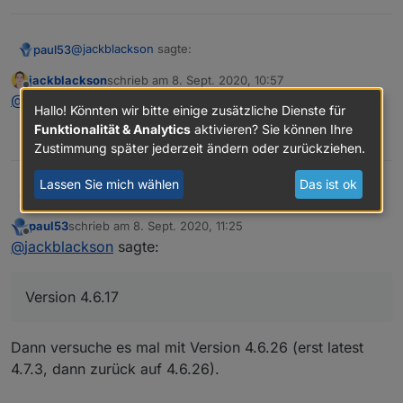
@
jackblackson
sagte:
paul53
jackblackson
schrieb am
8. Sept. 2020, 10:57
zuletzt editiert von
Offline
Wie gehst du damit um, wenn Graz nicht mehr
@
paul53
Version 4.6.17
Hallo! Könnten wir bitte einige zusätzliche Dienste für
Stufe 2 ist, sondern 1 - dann findet er ja nichts
Funktionalität & Analytics
aktivieren? Sie können Ihre
So:
mehr.
0
Zustimmung später jederzeit ändern oder zurückziehen.
const url = 'https://corona-ampel.gv.at/sites/
Lassen Sie mich wählen
Das ist ok
jackblackson
@
paul53
Version 4.6.17
@
jackblackson
sagte in
Corona-Ampel Österreich in VIS
schedule('* * * * *', function() {

anzeigen
:
    request(url, function(err, response, json) 
paul53
schrieb am
8. Sept. 2020, 11:25
        let arr = JSON.parse(json).warnstufen;

zuletzt editiert von
Offline
@
jackblackson
sagte:
bekomme dann folgende Fehler:
        let msg = '';

        for(let i = 0; i < arr.length; i++) {

           if(arr[i].name == 'Graz (Stadt)') m
Welche Version des JS-Adapters ?
Version 4.6.17
        }

        if(msg) log(msg);

        else log('Graz Warnstufe: 1');

Dann versuche es mal mit Version 4.6.26 (erst latest
    });

4.7.3, dann zurück auf 4.6.26).