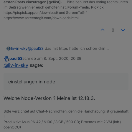
ersten Posts einzutragen [gelöst]-...
Bitte benutzt das Voting rechts unten
    });

im Beitrag wenn er euch geholfen hat.
Forum-Tools:
PicPick
https://picpick.app/en/download/ und ScreenToGif
https://www.screentogif.com/downloads.html
0
@
paul53
das mit https hatte ich schon drin
liv-in-sky
jetzt:
paul53
schrieb am
8. Sept. 2020, 20:39
agent wird erkannt - aber fehler ist immer noch
habe einiges probiert auch mal mit axios
zuletzt editiert von
Offline
@
liv-in-sky
sagte:
Spoiler
einstellungen in node
auch hier kommt der selbe fehler
Welche Node-Version ? Meine ist 12.18.3.
in einigen forum redet man von system einstellungen
in node - leider habe ich das nicht richtig verstanden
Bitte verzichtet auf Chat-Nachrichten, denn die Handhabung ist grauenhaft
!
Produktiv: Asus PN 42 / N100 / 8 GB / 500 GB; Proxmox mit 2 VM (iob /
openCCU)