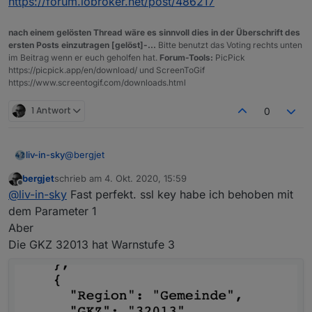
https://forum.iobroker.net/post/486217
nach einem gelösten Thread wäre es sinnvoll dies in der Überschrift des
ersten Posts einzutragen [gelöst]-...
Bitte benutzt das Voting rechts unten
im Beitrag wenn er euch geholfen hat.
Forum-Tools:
PicPick
https://picpick.app/en/download/ und ScreenToGif
https://www.screentogif.com/downloads.html
1 Antwort
0
@
bergjet
liv-in-sky
bergjet
schrieb am
4. Okt. 2020, 15:59
das ist seltsam - bei mir läuft es - ich kopiere das
zuletzt editiert von
Offline
@
liv-in-sky
Fast perfekt. ssl key habe ich behoben mit
script nochmal in post darüber - nicht das beim
kopieren was schief lief
dem Parameter 1
Aber
Die GKZ 32013 hat Warnstufe 3