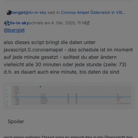
"Warnstufe"
:
"2"
}
,
@
liv-in-sky
said in
Corona-Ampel Österreich in VIS
bergjet
anzeigen
:
liv-in-sky
schrieb am
4. Okt. 2020, 11:14
zuletzt editiert von liv-in-sky
10. Apr. 2020, 13:17
Offline
ich hatte nur beigetragen beim holen der daten
@
bergjet
also dieses script bringt die daten unter
Ja eigentlich wärst du dann eh der Richtige.
javascript.0.coronamapel - das schedule ist im moment
Die Daten liegen in dieser Form vor
auf jede minute gesetzt - solltest du aber ändern
[

  {

vielleicht alle 30 minuten oder jede stunde (zeile: 73)
es müssten die Datenpunkte:
    "Stand": "2020-10-01T19:30:00Z",

d.h. es dauert auch eine minute, bis daten da sind
Stand
    "Warnstufen": [

Region
      {

GKZ
        "Region": "Gemeinde",

Name
        "GKZ": "10101",

Warnstufe
        "Name": "Eisenstadt",

angelegt und ausgelesen werden.
        "Warnstufe": "2"

Als Suchkriterium würde die GKZ reichen.
      },

      {

Spoiler
        "Region": "Gemeinde",

        "GKZ": "10201",

        "Name": "Rust",

nach einem gelösten Thread wäre es sinnvoll dies in der Überschrift des