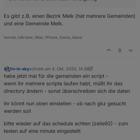
Es gibt z.B. einen Bezirk Melk (hat mehrere Gemeinden)
und eine Gemeinde Melk.
homee, ioBroker, iMac, iPhone, Sonos, Alaxa
0
liv-in-sky
schrieb am
4. Okt. 2020, 14:36
zuletzt editiert von liv-in-sky
10. Apr. 2020, 16:59
Offline
habe jetzt mal für die gemeinden ein script -
wenn ihr mehrere scripte laufen habt, müßt ihr das
directory ändern - sonst überschreiben sich die daten
ihr könnt nun oben einstellen - ob nach gkz gesucht
werden soll
bitte wieder auf das schedule achten (zeile92) - zum
testen auf eine minute eingestellt