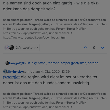
die namen sind doch auch einzigartig - wie die gkz-
oder kann das doppelt sein?
nach einem gelösten Thread wäre es sinnvoll dies in der Überschrift des
ersten Posts einzutragen [gelöst]-...
Bitte benutzt das Voting rechts unten
im Beitrag wenn er euch geholfen hat.
Forum-Tools:
PicPick
https://picpick.app/en/download/ und ScreenToGif
https://www.screentogif.com/downloads.html
2 Antworten
0
@
liv-in-sky
https://corona-ampel.gv.at/sites/corona-
bergjet
ampel.gv.at/files/assets/Warnstufen_Corona_Ampel_Ge
liv-in-sky
schrieb am
4. Okt. 2020, 13:39
meinden_aktuell.json
Leider, es handelt sich hier um eine andere
zuletzt editiert von
Offline
@
bergjet
die region wird nicht im script verarbeitet -
Datenquelle. Diese Quelle beinhaltet die Regionalen
Gemeinden.
daher ist das mit den bundesländern unwichtig
Es gibt hier keinen Suchwert Bezirk und keinen
Suchwert Bundesland.
nach einem gelösten Thread wäre es sinnvoll dies in der Überschrift des
Ich möchte die Werte
ersten Posts einzutragen [gelöst]-...
Bitte benutzt das Voting rechts unten
Stand
im Beitrag wenn er euch geholfen hat.
Forum-Tools:
PicPick
Region
https://picpick.app/en/download/ und ScreenToGif
GKZ