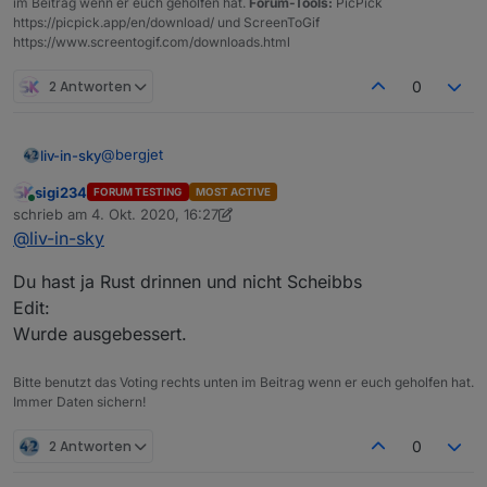
im Beitrag wenn er euch geholfen hat.
Forum-Tools:
PicPick
https://picpick.app/en/download/ und ScreenToGif
https://www.screentogif.com/downloads.html
2 Antworten
0
@
bergjet
liv-in-sky
sigi234
FORUM TESTING
MOST ACTIVE
bei mir nicht
Online
schrieb am
4. Okt. 2020, 16:27
zuletzt editiert von sigi234
10. Apr. 2020, 18:29
@
liv-in-sky
Du hast ja Rust drinnen und nicht Scheibbs
Edit:
Wurde ausgebessert.
Bitte benutzt das Voting rechts unten im Beitrag wenn er euch geholfen hat.
Immer Daten sichern!
2 Antworten
0