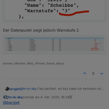
Der Datenpunkt zeigt jedoch Warnstufe 2
homee, ioBroker, iMac, iPhone, Sonos, Alaxa
0
@
liv-in-sky
Fast perfekt. ssl key habe ich behoben mit
bergjet
dem Parameter 1
liv-in-sky
schrieb am
4. Okt. 2020, 16:24
Aber
Der Datenpunkt zeigt jedoch Warnstufe 2
zuletzt editiert von liv-in-sky
10. Apr. 2020, 18:27
Offline
@
bergjet
Die GKZ 32013 hat Warnstufe 3