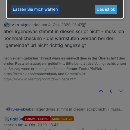
0
Lassen Sie mich wählen
Das ist ok
liv-in-sky
schrieb am
4. Okt. 2020, 13:47
zuletzt editiert von liv-in-sky
10. Apr. 2020, 15:47
Offline
aber irgendwas stimmt in diesen script nicht - muss ich
nochmal checken - die warnstufen werden bei der
"gemeinde" url nicht richtig angezeigt
nach einem gelösten Thread wäre es sinnvoll dies in der Überschrift des
ersten Posts einzutragen [gelöst]-...
Bitte benutzt das Voting rechts unten
im Beitrag wenn er euch geholfen hat.
Forum-Tools:
PicPick
https://picpick.app/en/download/ und ScreenToGif
https://www.screentogif.com/downloads.html
0
liv-in-sky
aber irgendwas stimmt in diesen script nicht - muss
ich nochmal checken - die warnstufen werden bei
sigi234
FORUM TESTING
MOST ACTIVE
der "gemeinde" url nicht richtig angezeigt
Online
schrieb am
4. Okt. 2020, 13:48
zuletzt editiert von