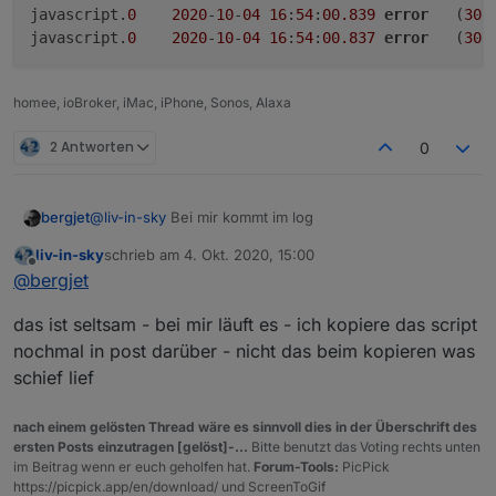
javascript.
0
2020
-
10
-
04
16
:
54
:
00.839
error
	(
309
javascript.
0
2020
-
10
-
04
16
:
54
:
00.837
error
	(
309
Spoiler
homee, ioBroker, iMac, iPhone, Sonos, Alaxa
2 Antworten
0
@
liv-in-sky
Bei mir kommt im log
bergjet
liv-in-sky
schrieb am
4. Okt. 2020, 15:00
javascript.0	2020-10-04 16:54:00.839	error	(3
zuletzt editiert von
Offline
@
bergjet
das ist seltsam - bei mir läuft es - ich kopiere das script
nochmal in post darüber - nicht das beim kopieren was
schief lief
nach einem gelösten Thread wäre es sinnvoll dies in der Überschrift des
ersten Posts einzutragen [gelöst]-...
Bitte benutzt das Voting rechts unten
im Beitrag wenn er euch geholfen hat.
Forum-Tools:
PicPick
https://picpick.app/en/download/ und ScreenToGif