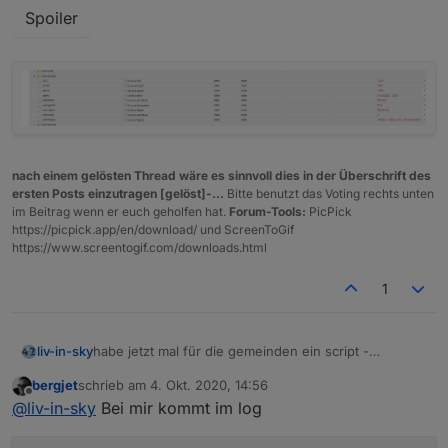
Spoiler
nach einem gelösten Thread wäre es sinnvoll dies in der Überschrift des
ersten Posts einzutragen [gelöst]-...
Bitte benutzt das Voting rechts unten
im Beitrag wenn er euch geholfen hat.
Forum-Tools:
PicPick
https://picpick.app/en/download/ und ScreenToGif
https://www.screentogif.com/downloads.html
1
habe jetzt mal für die gemeinden ein script -
liv-in-sky
wenn ihr mehrere scripte laufen habt, müßt ihr das
bergjet
schrieb am
4. Okt. 2020, 14:56
directory ändern - sonst überschreiben sich die
ihr könnt nun oben einstellen - ob nach gkz gesucht
zuletzt editiert von
Offline
@
liv-in-sky
Bei mir kommt im log
daten
werden soll
bitte wieder auf das schedule achten (zeile92) - zum
testen auf eine minute eingestellt