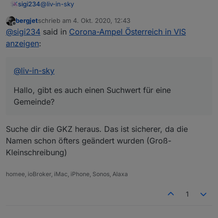
@
liv-in-sky
sigi234
bergjet
schrieb am
4. Okt. 2020, 12:43
Hallo, gibt es auch einen Suchwert für eine
zuletzt editiert von
Offline
@
sigi234
said in
Corona-Ampel Österreich in VIS
Gemeinde?
anzeigen
:
@
liv-in-sky
Hallo, gibt es auch einen Suchwert für eine
Gemeinde?
Suche dir die GKZ heraus. Das ist sicherer, da die
Namen schon öfters geändert wurden (Groß-
Kleinschreibung)
homee, ioBroker, iMac, iPhone, Sonos, Alaxa
1