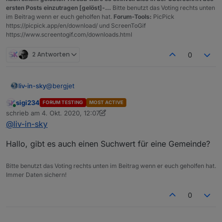
        "Warnstufe": "2"

ersten Posts einzutragen [gelöst]-...
Bitte benutzt das Voting rechts unten
      },

im Beitrag wenn er euch geholfen hat.
Forum-Tools:
PicPick
      {

https://picpick.app/en/download/ und ScreenToGif
        "Region": "Gemeinde",

https://www.screentogif.com/downloads.html
        "GKZ": "10301",

        "Name": "Breitenbrunn am Neusiedler Se
2 Antworten
0
        "Warnstufe": "2"

      },

      {

@
bergjet
liv-in-sky
        "Region": "Gemeinde",

        "GKZ": "10302",

sigi234
FORUM TESTING
MOST ACTIVE
also dieses script bringt die daten unter
        "Name": "Donnerskirchen",

Online
schrieb am
4. Okt. 2020, 12:07
javascript.0.coronamapel - das schedule ist im
        "Warnstufe": "2"

zuletzt editiert von sigi234
10. Apr. 2020, 14:08
@
liv-in-sky
moment auf jede minute gesetzt - solltest du aber
      },

ändern vielleicht alle 30 minuten oder jede stunde
      {

(zeile: 73) d.h. es dauert auch eine minute, bis daten
Hallo, gibt es auch einen Suchwert für eine Gemeinde?
        "Region": "Gemeinde",

da sind
        "GKZ": "10303",

        "Name": "GroÃŸhÃ¶flein",

Bitte benutzt das Voting rechts unten im Beitrag wenn er euch geholfen hat.
        "Warnstufe": "2"

Spoiler
Immer Daten sichern!
0