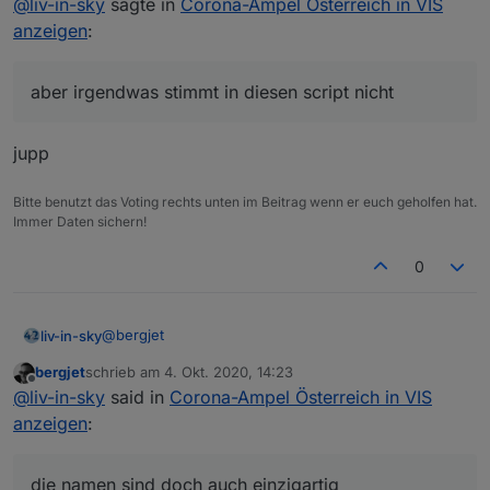
@
liv-in-sky
sagte in
Corona-Ampel Österreich in VIS
anzeigen
:
aber irgendwas stimmt in diesen script nicht
jupp
Bitte benutzt das Voting rechts unten im Beitrag wenn er euch geholfen hat.
Immer Daten sichern!
0
@
bergjet
liv-in-sky
bergjet
schrieb am
4. Okt. 2020, 14:23
es gibt in beiden quellen (hatte ich nicht gesehen,
zuletzt editiert von
Offline
@
liv-in-sky
said in
Corona-Ampel Österreich in VIS
dass unterschiedlicht) die selben inhalte - es wird
immer nach Name gesucht - daher im script einfach
        "Region": "Gemeinde",

anzeigen
:
die url ersetzen
        "GKZ": "80114",

die namen sind doch auch einzigartig - wie die gkz-
        "Name": "Lorüns",

oder kann das doppelt sein?
die namen sind doch auch einzigartig
        "Warnstufe": "2"
