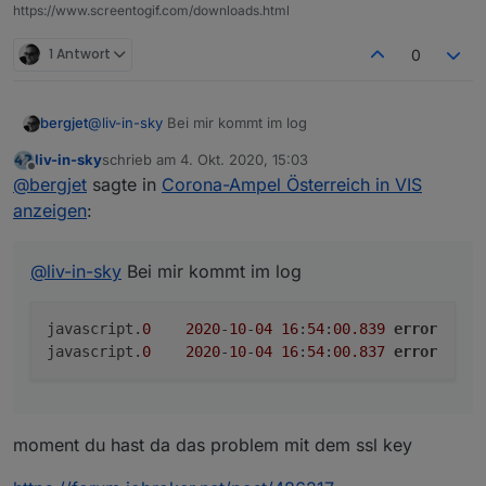
https://www.screentogif.com/downloads.html
1 Antwort
0
@
liv-in-sky
Bei mir kommt im log
bergjet
liv-in-sky
schrieb am
4. Okt. 2020, 15:03
javascript.0	2020-10-04 16:54:00.839	error	(3
zuletzt editiert von
Offline
@
bergjet
sagte in
Corona-Ampel Österreich in VIS
anzeigen
:
@
liv-in-sky
Bei mir kommt im log
javascript.
0
2020
-
10
-
04
16
:
54
:
00.839
error
	(
3
javascript.
0
2020
-
10
-
04
16
:
54
:
00.837
error
	(
3
moment du hast da das problem mit dem ssl key