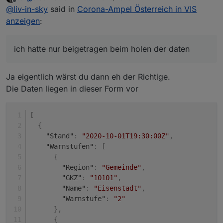
zuletzt editiert von
Offline
@
liv-in-sky
said in
Corona-Ampel Österreich in VIS
script garnicht am laufen, weil die "deutschländer" es
nicht auf die reihe bekommen - immerhin wird schon
@
jackblackson
kannst du da bitte mit einspringen ?
anzeigen
:
mal darüber geredet - ich hatte nur beigetragen beim
holen der daten - was ihr damit macht, habe ich
garnicht richtig angeschaut
ich hatte nur beigetragen beim holen der daten
Ja eigentlich wärst du dann eh der Richtige.
Die Daten liegen in dieser Form vor
[
{
"Stand"
:
"2020-10-01T19:30:00Z"
,
"Warnstufen"
:
[
{
"Region"
:
"Gemeinde"
,
"GKZ"
:
"10101"
,
"Name"
:
"Eisenstadt"
,
"Warnstufe"
:
"2"
}
,
{