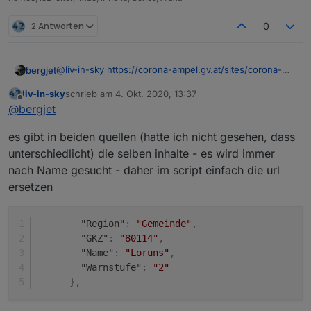
2 Antworten
0
@
liv-in-sky
https://corona-ampel.gv.at/sites/corona-
bergjet
ampel.gv.at/files/assets/Warnstufen_Corona_Ampel_Ge
liv-in-sky
schrieb am
4. Okt. 2020, 13:37
meinden_aktuell.json
Leider, es handelt sich hier um eine andere
zuletzt editiert von
Offline
@
bergjet
Datenquelle. Diese Quelle beinhaltet die Regionalen
Gemeinden.
es gibt in beiden quellen (hatte ich nicht gesehen, dass
Es gibt hier keinen Suchwert Bezirk und keinen
Suchwert Bundesland.
unterschiedlicht) die selben inhalte - es wird immer
Ich möchte die Werte
nach Name gesucht - daher im script einfach die url
Stand
ersetzen
Region
GKZ
Name
"Region"
:
"Gemeinde"
,
Warnstufe
"GKZ"
:
"80114"
,
auf Grund der GKZ (z.B.320) finden und in
"Name"
:
"Lorüns"
,
Datenpunkte schreiben.
"Warnstufe"
:
"2"
}
,