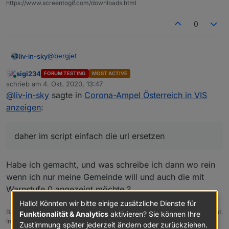
https://www.screentogif.com/downloads.html
Name
Warnstufe
0
auf Grund der GKZ (z.B.320) finden und in
Datenpunkte schreiben.
@
bergjet
liv-in-sky
sigi234
FORUM TESTING
MOST ACTIVE
es gibt in beiden quellen (hatte ich nicht gesehen,
Online
schrieb am
4. Okt. 2020, 13:47
dass unterschiedlicht) die selben inhalte - es wird
zuletzt editiert von
@
liv-in-sky
sagte in
Corona-Ampel Österreich in VIS
immer nach Name gesucht - daher im script einfach
        "Region": "Gemeinde",

die url ersetzen
        "GKZ": "80114",

anzeigen
:
die namen sind doch auch einzigartig - wie die gkz-
        "Name": "Lorüns",

oder kann das doppelt sein?
        "Warnstufe": "2"

daher im script einfach die url ersetzen
Habe ich gemacht, und was schreibe ich dann wo rein
wenn ich nur meine Gemeinde will und auch die mit
Warnstufe 0 angezeigt möchte ?
Hallo! Könnten wir bitte einige zusätzliche Dienste für
Bitte benutzt das Voting rechts unten im Beitrag wenn er euch geholfen hat.
Funktionalität & Analytics
aktivieren? Sie können Ihre
Immer Daten sichern!
Zustimmung später jederzeit ändern oder zurückziehen.