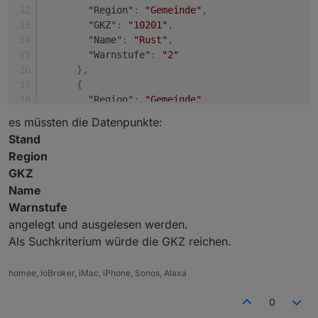
"Region"
:
"Gemeinde"
,
"GKZ"
:
"10201"
,
"Name"
:
"Rust"
,
"Warnstufe"
:
"2"
}
,
{
"Region"
:
"Gemeinde"
,
"GKZ"
:
"10301"
,
es müssten die Datenpunkte:
"Name"
:
"Breitenbrunn am Neusiedler See"
Stand
"Warnstufe"
:
"2"
Region
}
,
GKZ
{
Name
"Region"
:
"Gemeinde"
,
"GKZ"
:
"10302"
,
Warnstufe
"Name"
:
"Donnerskirchen"
,
angelegt und ausgelesen werden.
"Warnstufe"
:
"2"
Als Suchkriterium würde die GKZ reichen.
}
,
{
homee, ioBroker, iMac, iPhone, Sonos, Alaxa
"Region"
:
"Gemeinde"
,
"GKZ"
:
"10303"
,
0
"Name"
:
"GroÃŸhÃ¶flein"
,