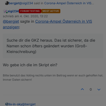
@
sigi234
said in
Corona-Ampel Österreich in VIS
bergjet
anzeigen
:
sigi234
FORUM TESTING
MOST ACTIVE
Online
@
liv-in-sky
schrieb am
4. Okt. 2020, 13:22
zuletzt editiert von
@
bergjet
sagte in
Corona-Ampel Österreich in VIS
Suche dir die GKZ heraus. Das ist sicherer, da die
Hallo, gibt es auch einen Suchwert für eine
anzeigen
:
Namen schon öfters geändert wurden (Groß-
Gemeinde?
Kleinschreibung)
Suche dir die GKZ heraus. Das ist sicherer, da die
Namen schon öfters geändert wurden (Groß-
Kleinschreibung)
Wo gebe ich die im Skript ein?
Bitte benutzt das Voting rechts unten im Beitrag wenn er euch geholfen hat.
Immer Daten sichern!
0
@
bergjet
liv-in-sky