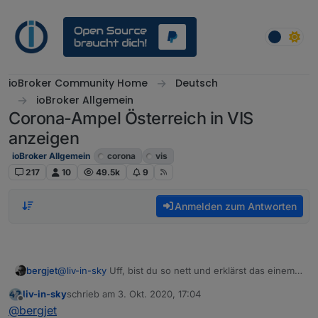
Weiter zum Inhalt
ioBroker Community Home
Deutsch
ioBroker Allgemein
Corona-Ampel Österreich in VIS
anzeigen
ioBroker Allgemein
corona
vis
217
10
49.5k
9
Anmelden zum Antworten
bergjet
@
liv-in-sky
Uff, bist du so nett und erklärst das einem
Laien, wie man das zum laufen bringt?
liv-in-sky
schrieb am
3. Okt. 2020, 17:04
Ich möchte die
https://corona-
zuletzt editiert von
Offline
@
bergjet
ampel.gv.at/sites/corona-