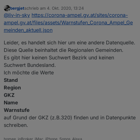
bergjet
schrieb am
4. Okt. 2020, 13:24
also dieses script bringt die daten unter
zuletzt editiert von
Offline
@
liv-in-sky
https://corona-ampel.gv.at/sites/corona-
javascript.0.coronamapel - das schedule ist im
moment auf jede minute gesetzt - solltest du aber
ampel.gv.at/files/assets/Warnstufen_Corona_Ampel_Ge
ändern vielleicht alle 30 minuten oder jede stunde
meinden_aktuell.json
(zeile: 73) d.h. es dauert auch eine minute, bis daten
da sind
Leider, es handelt sich hier um eine andere Datenquelle.
Diese Quelle beinhaltet die Regionalen Gemeinden.
Spoiler
Es gibt hier keinen Suchwert Bezirk und keinen
Suchwert Bundesland.
Ich möchte die Werte
Stand
Region
GKZ
Name
Warnstufe
auf Grund der GKZ (z.B.320) finden und in Datenpunkte
schreiben.
homee, ioBroker, iMac, iPhone, Sonos, Alaxa