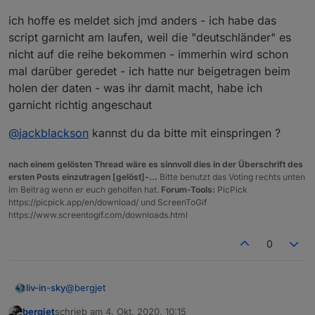
ampel.gv.at/files/assets/Warnstufen_Corona_Ampel_Ge
ich hoffe es meldet sich jmd anders - ich habe das
meinden_aktuell.json
Gemeinden anzeigen.
Also meinen Gemeindenamen und die Warnstufe und
script garnicht am laufen, weil die "deutschländer" es
von welchem Datum der Wert stammt. Das sollte je in
nicht auf die reihe bekommen - immerhin wird schon
einen Datenpunkt.
mal darüber geredet - ich hatte nur beigetragen beim
Den Datenpunkt kann man ja danach in Vis auswerten.
Vielleicht ist dir eine plausible nachvollziehbare
holen der daten - was ihr damit macht, habe ich
Erklärung möglich.
garnicht richtig angeschaut
Danke schon mal.
@
jackblackson
kannst du da bitte mit einspringen ?
nach einem gelösten Thread wäre es sinnvoll dies in der Überschrift des
ersten Posts einzutragen [gelöst]-...
Bitte benutzt das Voting rechts unten
im Beitrag wenn er euch geholfen hat.
Forum-Tools:
PicPick
https://picpick.app/en/download/ und ScreenToGif
https://www.screentogif.com/downloads.html
0
@
bergjet
liv-in-sky
bergjet
schrieb am
4. Okt. 2020, 10:15
ich hoffe es meldet sich jmd anders - ich habe das