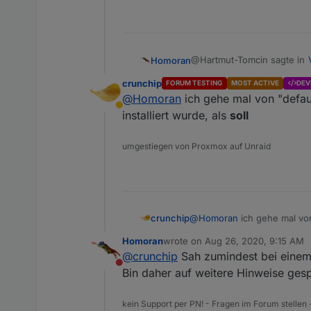
@Hartmut-Tomcin sagte in
Homoran
crunchip
FORUM TESTING
MOST ACTIVE
DEV
@
Homoran
ich gehe mal von "defau
Da es meine Erstinstallati
Away
installiert wurde, als
soll
wieso bist du als Einsteige
umgestiegen von Proxmox auf Unraid
crunchip
@
Homoran
ich gehe mal von
installiert wurde, als
soll
Homoran
wrote on
Aug 26, 2020, 9:15 AM
last edited by
@
crunchip
Sah zumindest bei einem 
Do not disturb
Bin daher auf weitere Hinweise ges
kein Support per PN! - Fragen im Forum stellen