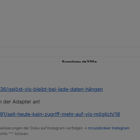
Synology ds220+
2GB
136/gelöst-vis-bleibt-bei-lade-daten-hängen
AS den ioBroker installiert. Nun wollte ich VIS nutzen. Ich habe den ad
 der Adapter an!
te es starten. Leider startet es nicht.
191/seit-heute-kein-zugriff-mehr-auf-vis-möglich/18
n?
alisierungen der Doku auf Instagram verfolgen ->
mcuiobroker Instagram
chts "^" klicken.