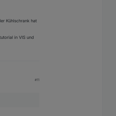
der Kühlschrank hat
utorial in VIS und
#11
ial in VIS und Hue.
Kühlschrank hat keinen