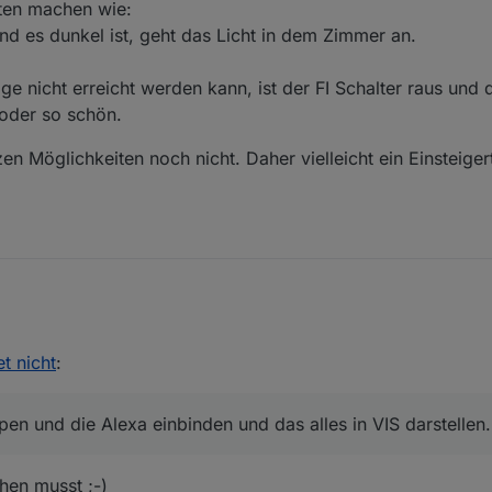
e Million Möglichkeiten
kann
es gar nicht geben
iten machen wie:
nd es dunkel ist, geht das Licht in dem Zimmer an.
ge nicht erreicht werden kann, ist der FI Schalter raus und 
 oder so schön.
n Möglichkeiten noch nicht. Daher vielleicht ein Einsteigert
 Lampen und die Alexa einbinden und das alles in VIS darstellen.
aus in VIS abbilden.
ie ganzen Möglichkeiten noch nicht. Daher vielleicht ein Einsteigertutor
et nicht
:
Lampen einbinden.
einigkeiten machen wie:
fährt und es dunkel ist, geht das Licht in dem Zimmer an.
en und die Alexa einbinden und das alles in VIS darstellen.
er Garage nicht erreicht werden kann, ist der FI Schalter raus und der 
 oder so schön.
hen musst ;-)