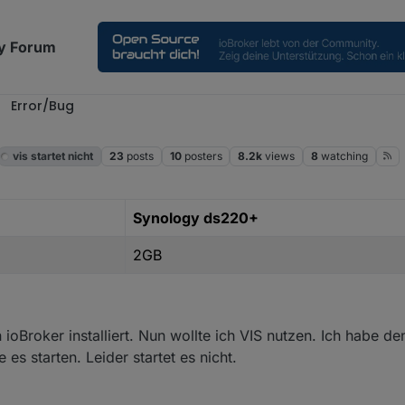
y Forum
Error/Bug
vis startet nicht
23
posts
10
posters
8.2k
views
8
watching
Synology ds220+
2GB
oBroker installiert. Nun wollte ich VIS nutzen. Ich habe de
es starten. Leider startet es nicht.