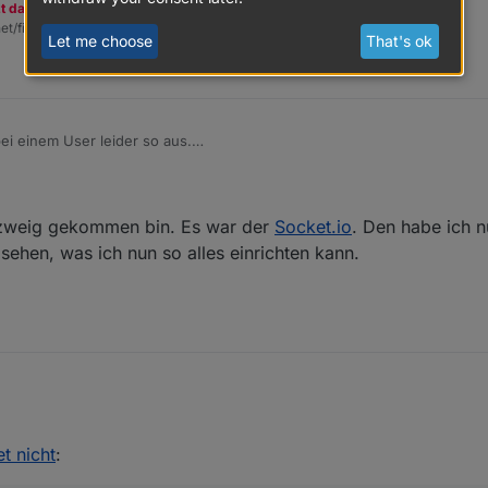
zt dazu den Spendenbutton oben rechts. Danke!
et/fix.sh | bash -
Let me choose
That's ok
i einem User leider so aus.
eise gespannt
azweig gekommen bin. Es war der
Socket.io
. Den habe ich n
 sehen, was ich nun so alles einrichten kann.
den Betazweig gekommen bin. Es war der
Socket.io
. Den habe ich nun a
mal. Mal sehen, was ich nun so alles einrichten kann.
et nicht
:
ial?