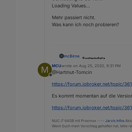
Loading Values...
Mehr passiert nicht.
Was kann ich noch probieren?
mcBirne
Systemdata
MCU
wrote on
Aug 25, 2020, 9:31 PM
M
last edited by
Arbeitsspeicher:
@Hartmut-Tomcin
Offline
Hallo,
https://forum.iobroker.net/topic/36
ich habe heute auf meinem N
Es kommt momentan auf die Version
Lizenzcode eingefügt und woll
Es steht im Borwser:
Mehr passiert nicht.
https://forum.iobroker.net/topic/36
Connecting to Server...
Was kann ich noch probiere
Loading Values...
NUC i7 64GB mit Proxmox ----
Jarvis Infos
Aktu
Wenn Euch mein Vorschlag geholfen hat, bitte re