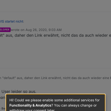
VIS startet nicht
:
wrote on
Aug 26, 2020, 9:03 AM
ELOPER
last edited by
lt" aus, daher den Link erwähnt, nicht das da auch wieder 
on ist
r denn im Betatester-Zweig?
 "default" aus, daher den Link erwähnt, nicht das da auch wieder eine
User leider so aus.
pannt
Hi! Could we please enable some additional services for
Functionality & Analytics
? You can always change or
 -
Benutzt das Voting rechts unten im Beitrag wenn er euch geholfen hat.
withdraw your consent later.