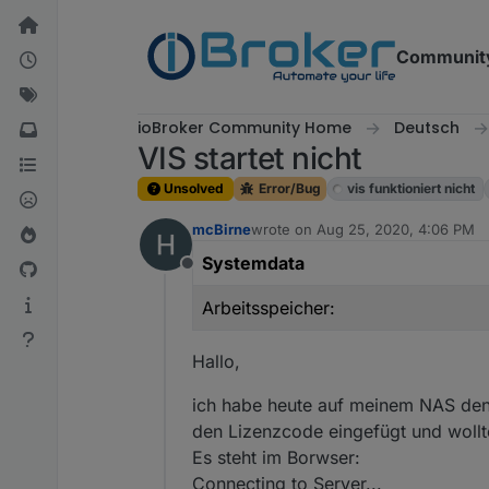
Skip to content
Communit
ioBroker Community Home
Deutsch
VIS startet nicht
Unsolved
Error/Bug
vis funktioniert nicht
mcBirne
wrote on
Aug 25, 2020, 4:06 PM
last edited by
Systemdata
Offline
Arbeitsspeicher:
Hallo,
ich habe heute auf meinem NAS den i
den Lizenzcode eingefügt und wollte 
Es steht im Borwser:
Connecting to Server...