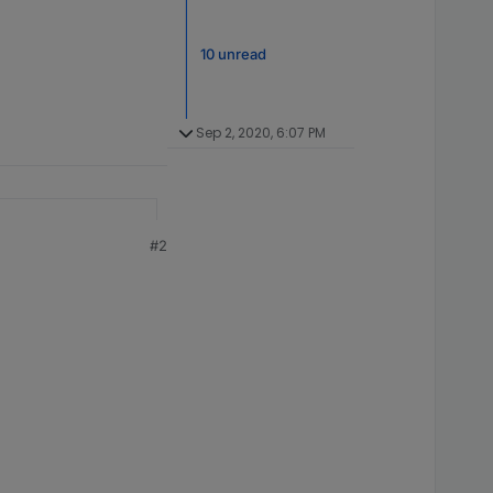
10 unread
Sep 2, 2020, 6:07 PM
#2
apter geladen, den