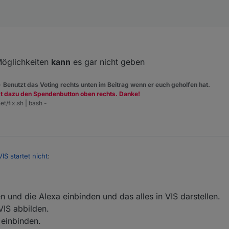
 Möglichkeiten
kann
es gar nicht geben
 -
Benutzt das Voting rechts unten im Beitrag wenn er euch geholfen hat.
zt dazu den Spendenbutton oben rechts. Danke!
et/fix.sh | bash -
VIS startet nicht
:
utorial?
 und die Alexa einbinden und das alles in VIS darstellen.
VIS abbilden.
einbinden.