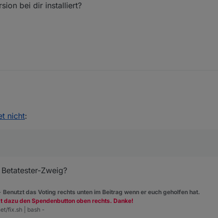
on bei dir installiert?
n Update warten. Da es meine Erstinstallation ist vermisse ich es ja noch
et nicht
:
m Betatester-Zweig?
 -
Benutzt das Voting rechts unten im Beitrag wenn er euch geholfen hat.
zt dazu den Spendenbutton oben rechts. Danke!
et/fix.sh | bash -