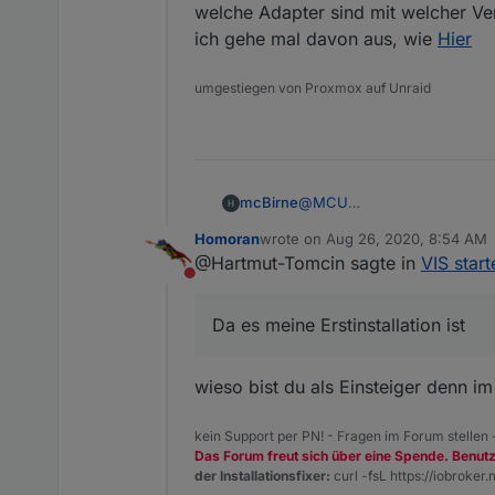
welche Adapter sind mit welcher Versi
ich gehe mal davon aus, wie
Hier
umgestiegen von Proxmox auf Unraid
mcBirne
@
MCU
OK, also werde ich mal auf ei
Homoran
wrote on
Aug 26, 2020, 8:54 AM
last edited by
@Hartmut-Tomcin sagte in
VIS start
Do not disturb
Da es meine Erstinstallation ist
wieso bist du als Einsteiger denn i
kein Support per PN! - Fragen im Forum stellen
Das Forum freut sich über eine Spende. Benut
der Installationsfixer:
curl -fsL https://iobroker.n