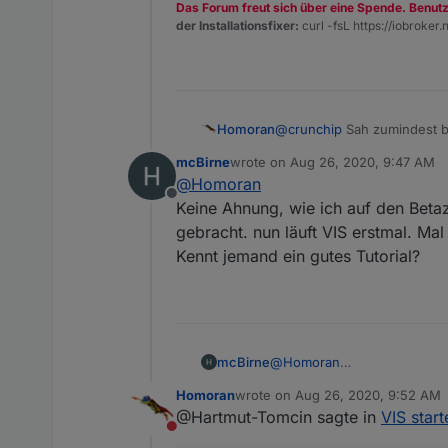
Das Forum freut sich über eine Spende. Benut
der Installationsfixer:
curl -fsL https://iobroker.n
Homoran
@
crunchip
Sah zumindest be
Bin daher auf weitere Hinw
mcBirne
wrote on
Aug 26, 2020, 9:47 AM
last edited by
@
Homoran
Offline
Keine Ahnung, wie ich auf den Bet
gebracht. nun läuft VIS erstmal. Mal
Kennt jemand ein gutes Tutorial?
mcBirne
@
Homoran
Keine Ahnung, wie ich auf 
Homoran
wrote on
Aug 26, 2020, 9:52 AM
gebracht. nun läuft VIS erst
last edited by
@Hartmut-Tomcin sagte in
VIS start
Kennt jemand ein gutes Tutor
Do not disturb