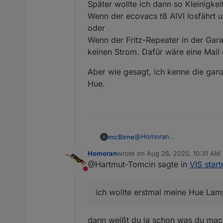
Ein Tutorial für gefühlt ein
Später wollte ich dann so Kleinigke
Wenn der ecovacs t8 AIVI losfährt u
oder
Wenn der Fritz-Repeater in der Gara
keinen Strom. Dafür wäre eine Mail
Aber wie gesagt, ich kenne die ganze
Hue.
@
Homoran
mcBirne
ich wollte erstmal meine Hue
Homoran
wrote on
Aug 26, 2020, 10:31 AM
Dazu muss ich erstmal das H
Aber wie gesagt, ich kenne d
last edited by
@Hartmut-Tomcin sagte in
VIS start
Danach dann wollte ich die 
Do not disturb
Später wollte ich dann so Kl
Wenn der ecovacs t8 AIVI los
ich wollte erstmal meine Hue Lamp
oder
Wenn der Fritz-Repeater in d
Strom. Dafür wäre eine Mail
dann weißt du ja schon was du mac