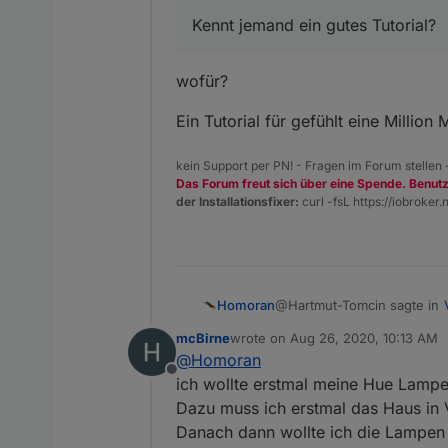
Kennt jemand ein gutes Tutorial?
wofür?
Ein Tutorial für gefühlt eine Million
kein Support per PN! - Fragen im Forum stellen
Das Forum freut sich über eine Spende. Benut
der Installationsfixer:
curl -fsL https://iobroker.n
@Hartmut-Tomcin sagte in
Homoran
mcBirne
wrote on
Aug 26, 2020, 10:13 AM
last edited by
@
Homoran
Kennt jemand ein gutes T
Offline
ich wollte erstmal meine Hue Lampen
Dazu muss ich erstmal das Haus in 
wofür?
Danach dann wollte ich die Lampen 