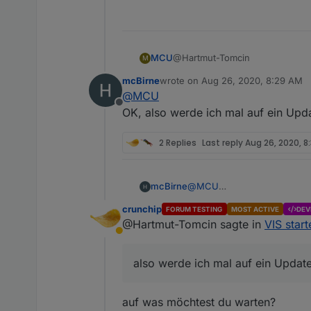
@Hartmut-Tomcin
MCU
M
mcBirne
wrote on
Aug 26, 2020, 8:29 AM
https://forum.iobroker.net/topi
last edited by
@
MCU
Offline
Es kommt momentan auf die Ver
OK, also werde ich mal auf ein Updat
https://forum.iobroker.net/topi
2 Replies
Last reply
Aug 26, 2020, 8
mcBirne
@
MCU
OK, also werde ich mal auf ei
crunchip
FORUM TESTING
MOST ACTIVE
DEV
@Hartmut-Tomcin sagte in
VIS start
Away
also werde ich mal auf ein Updat
auf was möchtest du warten?