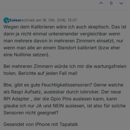
0
Solear
schrieb am
18. Okt. 2016, 13:07
S
zuletzt editiert von
Offline
Wegen dem Kalibrieren wäre ich auch skeptisch. Das ist
dann ja nicht einmal untereinander vergleichbar wenn
man mehrere davon in mehreren Zimmern einsetzt, nur
wenn man alle an einem Standort kalibriert (bzw eher
eine Nulllinie setzen).
Bei mehreren Zimmern würde ich mir die wartungsfreien
holen. Berichte auf jeden Fall mal!
Btw, gibt es gute Feuchtigkeitssensoren? Gerne welche
als Raspi Aufsatz, auslesbar durch iobroker. Der neue
RPI Adapter , der die Gpio Pins auslesen kann, kann
glaube ich nur JA und NEIN auslesen, ist also für solche
Sensoren nicht geeignet?
Gesendet von iPhone mit Tapatalk