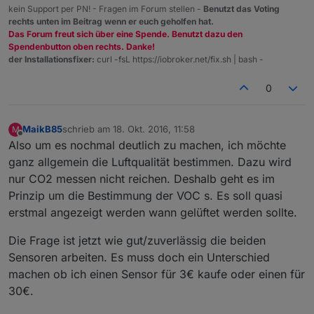
kein Support per PN! - Fragen im Forum stellen -
Benutzt das Voting
rechts unten im Beitrag wenn er euch geholfen hat.
Das Forum freut sich über eine Spende. Benutzt dazu den
Spendenbutton oben rechts. Danke!
der Installationsfixer:
curl -fsL https://iobroker.net/fix.sh | bash -
0
MaikB85
schrieb am
18. Okt. 2016, 11:58
M
zuletzt editiert von
Offline
Also um es nochmal deutlich zu machen, ich möchte
ganz allgemein die Luftqualität bestimmen. Dazu wird
nur CO2 messen nicht reichen. Deshalb geht es im
Prinzip um die Bestimmung der VOC s. Es soll quasi
erstmal angezeigt werden wann gelüftet werden sollte.
Die Frage ist jetzt wie gut/zuverlässig die beiden
Sensoren arbeiten. Es muss doch ein Unterschied
machen ob ich einen Sensor für 3€ kaufe oder einen für
30€.