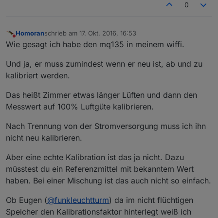
0
Homoran
schrieb am
17. Okt. 2016, 16:53
zuletzt editiert von
Nicht stören
Wie gesagt ich habe den mq135 in meinem wiffi.
Und ja, er muss zumindest wenn er neu ist, ab und zu
kalibriert werden.
Das heißt Zimmer etwas länger Lüften und dann den
Messwert auf 100% Luftgüte kalibrieren.
Nach Trennung von der Stromversorgung muss ich ihn
nicht neu kalibrieren.
Aber eine echte Kalibration ist das ja nicht. Dazu
müsstest du ein Referenzmittel mit bekanntem Wert
haben. Bei einer Mischung ist das auch nicht so einfach.
Ob Eugen (
@
funkleuchtturm
) da im nicht flüchtigen
Speicher den Kalibrationsfaktor hinterlegt weiß ich