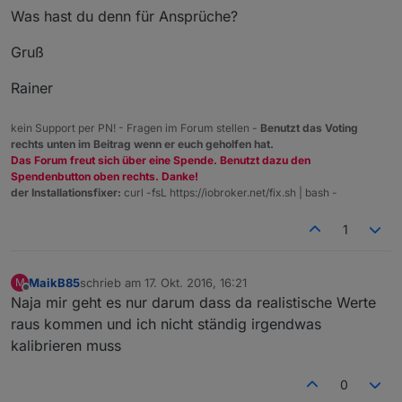
Was hast du denn für Ansprüche?
Gruß
Rainer
kein Support per PN! - Fragen im Forum stellen -
Benutzt das Voting
rechts unten im Beitrag wenn er euch geholfen hat.
Das Forum freut sich über eine Spende. Benutzt dazu den
Spendenbutton oben rechts. Danke!
der Installationsfixer:
curl -fsL https://iobroker.net/fix.sh | bash -
1
MaikB85
schrieb am
17. Okt. 2016, 16:21
M
zuletzt editiert von
Offline
Naja mir geht es nur darum dass da realistische Werte
raus kommen und ich nicht ständig irgendwas
kalibrieren muss
0