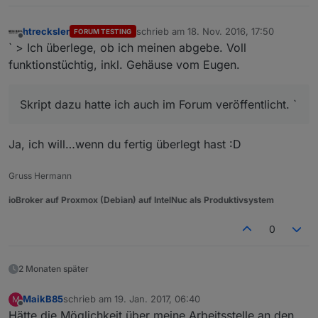
htrecksler
schrieb am
18. Nov. 2016, 17:50
FORUM TESTING
zuletzt editiert von
Offline
` > Ich überlege, ob ich meinen abgebe. Voll
funktionstüchtig, inkl. Gehäuse vom Eugen.
Skript dazu hatte ich auch im Forum veröffentlicht. `
Ja, ich will…wenn du fertig überlegt hast :D
Gruss Hermann
ioBroker auf Proxmox (Debian) auf IntelNuc als Produktivsystem
0
2 Monaten später
MaikB85
schrieb am
19. Jan. 2017, 06:40
M
zuletzt editiert von
Offline
Hätte die Möglichkeit über meine Arbeitsstelle an den