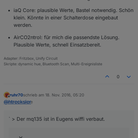
iaQ Core: plausible Werte, Bastel notwendig. Schön
klein. Könnte in einer Schalterdose eingebaut
werden.
AirCO2ntrol: für mich die passendste Lösung.
Plausible Werte, schnell Einsatzbereit.
Adapter: Fritzbox, Unify Circuit
Skripte: dynamic hue, Bluetooth Scan, Multi-Ereignisliste
0
ruhr70
schrieb am
18. Nov. 2016, 05:20
zuletzt editiert von
Offline
@
htrecksler
:
` > Der mq135 ist in Eugens wiffi verbaut.