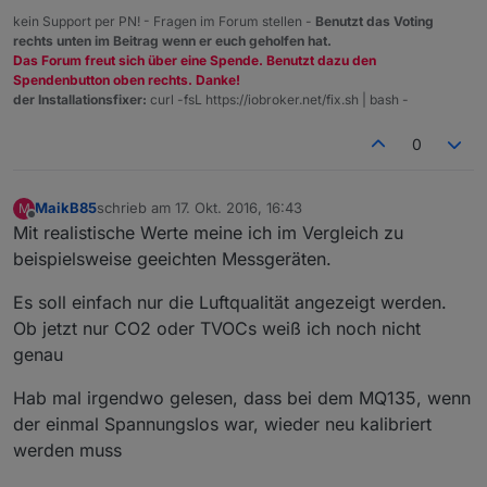
kein Support per PN! - Fragen im Forum stellen -
Benutzt das Voting
rechts unten im Beitrag wenn er euch geholfen hat.
Das Forum freut sich über eine Spende. Benutzt dazu den
Spendenbutton oben rechts. Danke!
der Installationsfixer:
curl -fsL https://iobroker.net/fix.sh | bash -
0
MaikB85
schrieb am
17. Okt. 2016, 16:43
M
zuletzt editiert von
Offline
Mit realistische Werte meine ich im Vergleich zu
beispielsweise geeichten Messgeräten.
Es soll einfach nur die Luftqualität angezeigt werden.
Ob jetzt nur CO2 oder TVOCs weiß ich noch nicht
genau
Hab mal irgendwo gelesen, dass bei dem MQ135, wenn
der einmal Spannungslos war, wieder neu kalibriert
werden muss