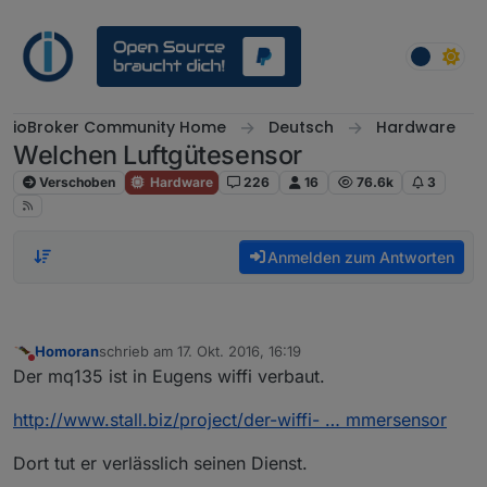
Weiter zum Inhalt
ioBroker Community Home
Deutsch
Hardware
Welchen Luftgütesensor
Verschoben
Hardware
226
16
76.6k
3
Anmelden zum Antworten
Homoran
schrieb am
17. Okt. 2016, 16:19
zuletzt editiert von
Nicht stören
Der mq135 ist in Eugens wiffi verbaut.
http://www.stall.biz/project/der-wiffi- … mmersensor
Dort tut er verlässlich seinen Dienst.