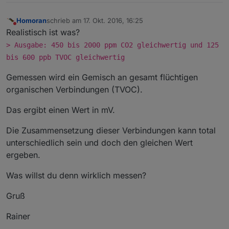
Homoran
schrieb am
17. Okt. 2016, 16:25
zuletzt editiert von
Nicht stören
Realistisch ist was?
> Ausgabe: 450 bis 2000 ppm CO2 gleichwertig und 125
bis 600 ppb TVOC gleichwertig
Gemessen wird ein Gemisch an gesamt flüchtigen
organischen Verbindungen (TVOC).
Das ergibt einen Wert in mV.
Die Zusammensetzung dieser Verbindungen kann total
unterschiedlich sein und doch den gleichen Wert
ergeben.
Was willst du denn wirklich messen?
Gruß
Rainer