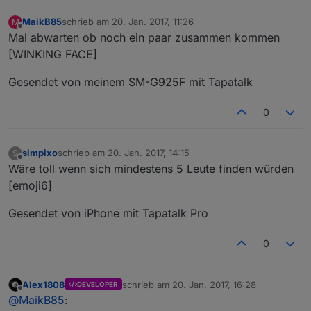
MaikB85
schrieb am
20. Jan. 2017, 11:26
M
zuletzt editiert von
Offline
Mal abwarten ob noch ein paar zusammen kommen
[WINKING FACE]
Gesendet von meinem SM-G925F mit Tapatalk
0
simpixo
schrieb am
20. Jan. 2017, 14:15
S
zuletzt editiert von
Offline
Wäre toll wenn sich mindestens 5 Leute finden würden
[emoji6]
Gesendet von iPhone mit Tapatalk Pro
0
Alex1808
schrieb am
20. Jan. 2017, 16:28
DEVELOPER
zuletzt editiert von
Offline
@
MaikB85
: