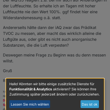
Der MQ135 reagiert z.B. bei mir auch auf Änderungen in
der Luftfeuchte. So erhalte ich an Tagen mit hoher
Luftfeuchte nie den Wert 100%. ggf findet hier eine
Widerstandsmessung o.ä. statt.
Andererseits hätte dann der iAQ zwar das Prädikat
TVOC zu messen, aber macht das wirklich alleine die
Luftgüte aus, oder gibt es nicht auch anorganische
Substanzen, die die Luft verpesten?
Deswegen meine Frage zu Beginn was du denn messen
willst.
Gruß
Rainer
Hallo! Könnten wir bitte einige zusätzliche Dienste für
Funktionalität & Analytics
aktivieren? Sie können Ihre
kein Support per PN! - Fragen im Forum stellen -
Benutzt das Voting
Zustimmung später jederzeit ändern oder zurückziehen.
rechts unten im Beitrag wenn er euch geholfen hat.
Das Forum freut sich über eine Spende. Benutzt dazu den
Lassen Sie mich wählen
Das ist ok
Spendenbutton oben rechts. Danke!
der Installationsfixer:
curl -fsL https://iobroker.net/fix.sh | bash -