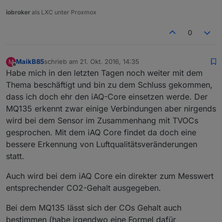
iobroker
als LXC unter Proxmox
0
MaikB85
schrieb am
21. Okt. 2016, 14:35
M
zuletzt editiert von
Offline
Habe mich in den letzten Tagen noch weiter mit dem
Thema beschäftigt und bin zu dem Schluss gekommen,
dass ich doch ehr den iAQ-Core einsetzen werde. Der
MQ135 erkennt zwar einige Verbindungen aber nirgends
wird bei dem Sensor im Zusammenhang mit TVOCs
gesprochen. Mit dem iAQ Core findet da doch eine
bessere Erkennung von Luftqualitätsveränderungen
statt.
Auch wird bei dem iAQ Core ein direkter zum Messwert
entsprechender CO2-Gehalt ausgegeben.
Bei dem MQ135 lässt sich der COs Gehalt auch
bestimmen (habe irgendwo eine Formel dafür