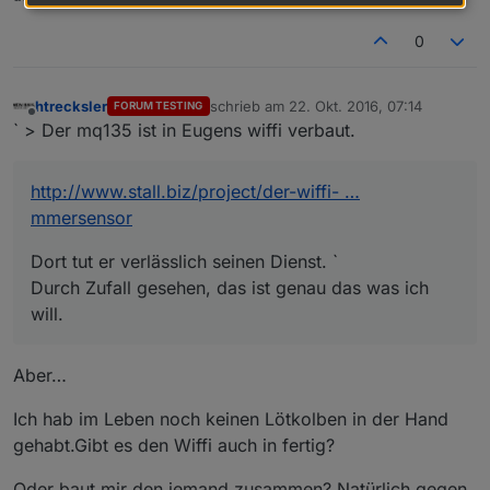
0
htrecksler
schrieb am
22. Okt. 2016, 07:14
FORUM TESTING
zuletzt editiert von
Offline
` > Der mq135 ist in Eugens wiffi verbaut.
http://www.stall.biz/project/der-wiffi- …
mmersensor
Dort tut er verlässlich seinen Dienst. `
Durch Zufall gesehen, das ist genau das was ich
will.
Aber…
Ich hab im Leben noch keinen Lötkolben in der Hand
gehabt.Gibt es den Wiffi auch in fertig?
Oder baut mir den jemand zusammen? Natürlich gegen