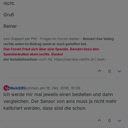
nicht.
Gruß
Rainer
kein Support per PN! - Fragen im Forum stellen -
Benutzt das Voting
rechts unten im Beitrag wenn er euch geholfen hat.
Das Forum freut sich über eine Spende. Benutzt dazu den
Spendenbutton oben rechts. Danke!
der Installationsfixer:
curl -fsL https://iobroker.net/fix.sh | bash -
0
MaikB85
schrieb am
18. Okt. 2016, 10:09
M
zuletzt editiert von
Offline
Ich werde mir mal jeweils einen bestellen und dann
vergleichen. Der Sensor von ams muss ja nicht mehr
kalibriert werden, dass sind die schon.
0