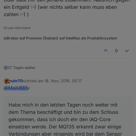
ein Entgeld :-) (wer nichts selber kann muss eben
zahlen :-) )
Gruss Hermann
ioBroker auf Proxmox (Debian) auf IntelNuc als Produktivsystem
0
27 Tagen später
ruhr70
schrieb am
18. Nov. 2016, 05:17
zuletzt editiert von
Offline
@
MaikB85
:
Habe mich in den letzten Tagen noch weiter mit
dem Thema beschäftigt und bin zu dem Schluss
gekommen, dass ich doch ehr den iAQ-Core
einsetzen werde. Der MQ135 erkennt zwar einige
Verbindungen aber nirgends wird bei dem Sensor