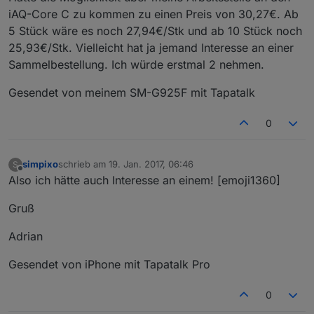
iAQ-Core C zu kommen zu einen Preis von 30,27€. Ab
5 Stück wäre es noch 27,94€/Stk und ab 10 Stück noch
25,93€/Stk. Vielleicht hat ja jemand Interesse an einer
Sammelbestellung. Ich würde erstmal 2 nehmen.
Gesendet von meinem SM-G925F mit Tapatalk
0
simpixo
schrieb am
19. Jan. 2017, 06:46
S
zuletzt editiert von
Offline
Also ich hätte auch Interesse an einem! [emoji1360]
Gruß
Adrian
Gesendet von iPhone mit Tapatalk Pro
0