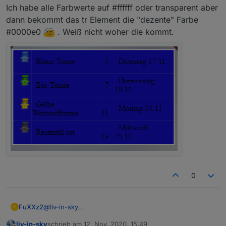
aber:
Ich habe alle Farbwerte auf #ffffff oder transparent aber
dann bekommt das tr Element die "dezente" Farbe
"red" oder "lightblue"

#0000e0
. Weiß nicht woher die kommt.
"#FE1345"   6 stellige

0
FuXXz2
@
liv-in-sky
F
Ich habe alle Farbwerte auf #ffffff oder transparent
liv-in-sky
schrieb am
12. Nov. 2020, 15:49
aber dann bekommt das tr Element die "dezente"