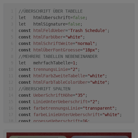
//ÜBERSCHRIFT ÜBER TABELLE
let   htmlUberschrift=
false
;                    
let   htmlSignature=
false
;                      
const
htmlFeldUeber
=
'Trash Schedule'
;           
const
htmlFarbUber
=
"white"
;                     
const
htmlSchriftWeite
=
"normal"
;                
const
htmlÜberFontGroesse
=
"18px"
;               
//MEHRERE TABELLEN NEBENEINANDER
let   mehrfachTabelle=
1
;                        
const
trennungsLinie
=
"2"
;                       
const
htmlFarbZweiteTabelle
=
"white"
;            
const
htmlFarbTableColorUber
=
"white"
;           
//ÜBERSCHRIFT SPALTEN
const
UeberSchriftHöhe
=
"35"
;                    
const
LinieUnterUeberschrift
=
"2"
;               
const
farbetrennungsLinie
=
"transparent"
;
const
farbeLinieUnterUeberschrift
=
"white"
;
const
groesseUeberschrift
=
16
;
const
UeberschriftStyle
=
"normal"
//GANZE TABELLE