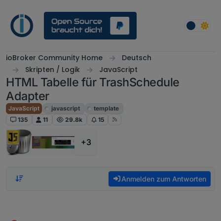
Weiter zum Inhalt
ioBroker Community Home
Deutsch
Skripten / Logik
JavaScript
HTML Tabelle für TrashSchedule
Adapter
JavaScript
javascript
template
135
11
29.8k
15
+3
Anmelden zum Antworten