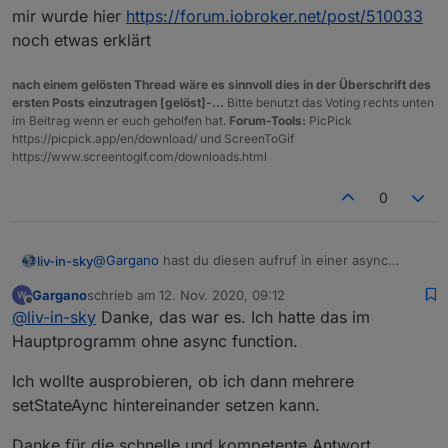
mir wurde hier
https://forum.iobroker.net/post/510033
noch etwas erklärt
nach einem gelösten Thread wäre es sinnvoll dies in der Überschrift des
ersten Posts einzutragen [gelöst]-...
Bitte benutzt das Voting rechts unten
im Beitrag wenn er euch geholfen hat.
Forum-Tools:
PicPick
https://picpick.app/en/download/ und ScreenToGif
https://www.screentogif.com/downloads.html
0
@
Gargano
hast du diesen aufruf in einer async
liv-in-sky
function ?
Gargano
schrieb am
12. Nov. 2020, 09:12
beispiel: doStuff ist eine async function
zuletzt editiert von
Offline
@
liv-in-sky
Danke, das war es. Ich hatte das im
doStuff wird wiederum aufgerufen - als haupttrigger
Hauptprogramm ohne async function.
oder hauptschleife
async function doStuff() {

Ich wollte ausprobieren, ob ich dann mehrere
    kurzBlitzerAnzeige=[];

setStateAync hintereinander setzen kann.
mir wurde hier
    //für einzelne Koordinaten Abfrage 

https://forum.iobroker.net/post/510033
noch etwas
    if (!(await existsStateAsync("javascript
Danke für die schnelle und kompetente Antwort.