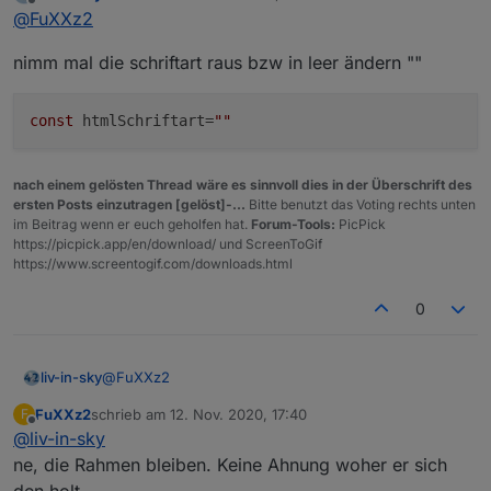
zuletzt editiert von
Offline
@
FuXXz2
transparent eingetragen.
let   htmlUberschrift=false;                 
Jetzt kann mans nehmen :) Nur der graue Border geht
let   htmlSignature=false;                   
nimm mal die schriftart raus bzw in leer ändern ""
noch nicht
const htmlFeldUeber='Trash Schedule';        
const htmlFarbUber="white";                  
const htmlSchriftWeite="normal";             
const
 htmlSchriftart=
""
const htmlÜberFontGroesse="18px";            
//MEHRERE TABELLEN NEBENEINANDER

let   mehrfachTabelle=1;                     
nach einem gelösten Thread wäre es sinnvoll dies in der Überschrift des
const trennungsLinie="2";                    
ersten Posts einzutragen [gelöst]-...
Bitte benutzt das Voting rechts unten
const htmlFarbZweiteTabelle="white";         
im Beitrag wenn er euch geholfen hat.
Forum-Tools:
PicPick
const htmlFarbTableColorUber="white";        
https://picpick.app/en/download/ und ScreenToGif
//ÜBERSCHRIFT SPALTEN

https://www.screentogif.com/downloads.html
const UeberSchriftHöhe="35";                 
const LinieUnterUeberschrift="2";            
0
const farbetrennungsLinie="transparent";

const farbeLinieUnterUeberschrift="white";

const groesseUeberschrift=16;

const UeberschriftStyle="normal"             
@
FuXXz2
liv-in-sky
//GANZE TABELLE

FuXXz2
schrieb am
12. Nov. 2020, 17:40
F
let abstandZelle="1";

nimm mal die schriftart raus bzw in leer ändern ""
zuletzt editiert von
Offline
@
liv-in-sky
let farbeUngeradeZeilen="transparent"//"#1C1C
let farbeGeradeZeilen="transparent"//"black";
ne, die Rahmen bleiben. Keine Ahnung woher er sich
let weite="auto";                            