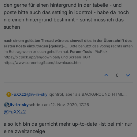
den gerne für einen hintergrund in der tabelle - und
poste bitte auch das setting in iqontrol - habe da noch
nie einen hintergrund bestimmt - sonst muss ich das
suchen
nach einem gelösten Thread wäre es sinnvoll dies in der Überschrift des
ersten Posts einzutragen [gelöst]-...
Bitte benutzt das Voting rechts unten
im Beitrag wenn er euch geholfen hat.
Forum-Tools:
PicPick
https://picpick.app/en/download/ und ScreenToGif
https://www.screentogif.com/downloads.html
0
@
liv-in-sky
iqontrol, aber als BACKGROUND_HTML
FuXXz2
F
Ich kann es halt auf weiß stellen, aber auch nicht soo
liv-in-sky
schrieb am
12. Nov. 2020, 17:26
schön.
zuletzt editiert von
Offline
@
FuXXz2
also ich bin da garnicht mehr up-to-date -ist bei mir nur
eine zweitanzeige