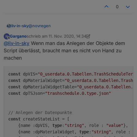
0
@
novregen
liv-in-sky
Gargano
schrieb am
11. Nov. 2020, 14:34
du gehst in den objekte tab im admin und markierst
zuletzt editiert von Gargano
11. Nov. 2020, 15:45
Offline
@
liv-in-sky
Wenn man das Anlegen der Objekte dem
0_userdata.0
dann datenpunkt anlegen - typ steht im script - mit
und für die anderen datenpunkte machst du das
Script überlässt, braucht man es nicht von Hand zu
der id :Tabellen.TrashScheduleTermine
selbe
machen
const
 dpVIS=
"0_userdata.0.Tabellen.TrashScheduleTerm
const
 dpMaterialWidget=
"0_userdata.0.Tabellen.TrashS
const
 dpMaterialWidgetTable=
"0_userdata.0.Tabellen.T
const
 dpTSJson=
"trashschedule.0.type.json"
// Anlegen der Datenpunkte
const
 createStateList = [

    {name :dpVIS, 
type
:
"string"
, role : 
"value"
},

    {name :dpMaterialWidget, 
type
:
"string"
, role : 
"