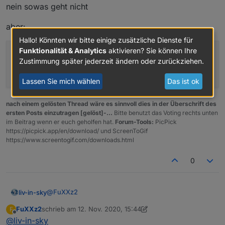
nein sowas geht nicht
Also
rgba(255,255,255,0.2) und #fffff00 funktionieren
nicht.
aber:
Hallo! Könnten wir bitte einige zusätzliche Dienste für
Funktionalität & Analytics
aktivieren? Sie können Ihre
"red"
 oder 
"lightblue"
Zustimmung später jederzeit ändern oder zurückziehen.
"#FE1345"
   6 stellige
"transparent"
Lassen Sie mich wählen
Das ist ok
nach einem gelösten Thread wäre es sinnvoll dies in der Überschrift des
ersten Posts einzutragen [gelöst]-...
Bitte benutzt das Voting rechts unten
im Beitrag wenn er euch geholfen hat.
Forum-Tools:
PicPick
https://picpick.app/en/download/ und ScreenToGif
https://www.screentogif.com/downloads.html
0
@
FuXXz2
liv-in-sky
FuXXz2
schrieb am
12. Nov. 2020, 15:44
F
nein sowas geht nicht
zuletzt editiert von FuXXz2
11. Dez. 2020, 16:44
Offline
@
liv-in-sky