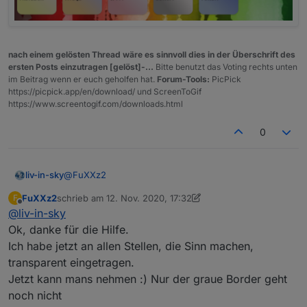
nach einem gelösten Thread wäre es sinnvoll dies in der Überschrift des
ersten Posts einzutragen [gelöst]-...
Bitte benutzt das Voting rechts unten
im Beitrag wenn er euch geholfen hat.
Forum-Tools:
PicPick
https://picpick.app/en/download/ und ScreenToGif
https://www.screentogif.com/downloads.html
0
@
FuXXz2
liv-in-sky
FuXXz2
schrieb am
12. Nov. 2020, 17:32
F
also ich bin da garnicht mehr up-to-date -ist bei mir
zuletzt editiert von FuXXz2
11. Dez. 2020, 18:33
Offline
@
liv-in-sky
nur eine zweitanzeige
besser bekomme ich es nicht hin
Ok, danke für die Hilfe.
Ich habe jetzt an allen Stellen, die Sinn machen,
transparent eingetragen.
Jetzt kann mans nehmen :) Nur der graue Border geht
noch nicht