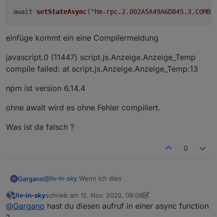
await 
setStateAsync
(
"hm-rpc.2.002A5A49A6D845.3.COMBI
ein beispiel dafür habe ich hier - es gibt aber leute im
forum , die sich damit besser auskennen
https://forum.iobroker.net/post/512330
einfüge kommt ein eine Compilermeldung
javascript.0 (11447) script.js.Anzeige.Anzeige_Temp
compile failed: at script.js.Anzeige.Anzeige_Temp:13
npm ist version 6.14.4
ohne await wird es ohne Fehler compiliert.
Was ist da falsch ?
0
@
liv-in-sky
Wenn ich dies
Gargano
liv-in-sky
schrieb am
12. Nov. 2020, 09:06
zuletzt editiert von liv-in-sky
11. Dez. 2020, 10:09
Offline
@
Gargano
hast du diesen aufruf in einer async function
einfüge kommt ein eine Compilermeldung