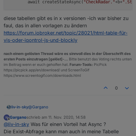
]

    {name :dpMaterialWidget, type:"string", r
        await createStateAsync(
"CheckRadar."
+b+
".Sta
    {name :dpMaterialWidgetTable, type:"strin
createStateList.forEach (function(item) {

]

diese tabellen gibt es in x versionen -ich war bisher zu
    if (item.enabled) {

        createState(item.name, { 

createStateList.forEach (function(item) {

faul, das in allen vorlagen zu ändern
            type: item.type,

    createState(item.name, { 

https://forum.iobroker.net/topic/28021/html-table-für-
            min: 0,

        type: item.type,

vis-oder-iqontrol-js-und-blockly
            def: 0,

        min: 0,

            role: item.role

        def: 0,

        });

        role: item.role

nach einem gelösten Thread wäre es sinnvoll dies in der Überschrift des
    }

ersten Posts einzutragen [gelöst]-...
Bitte benutzt das Voting rechts unten
    });

});

im Beitrag wenn er euch geholfen hat.
Forum-Tools:
PicPick
});

https://picpick.app/en/download/ und ScreenToGif
https://www.screentogif.com/downloads.html
0
@
Gargano
liv-in-sky
Gargano
schrieb am
11. Nov. 2020, 14:58
danke das weiß ich
zuletzt editiert von
Offline
@
liv-in-sky
Was für einen Vorteil hat Async ?
ich würde aber mit async arbeiten
Die Exist-Abfrage kann man auch in meine Tabelle