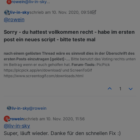
@
liv-in-sky
rowein
R
Seit den letzten Updates von Trashschedule wurden
liv-in-sky
schrieb am
10. Nov. 2020, 09:58
wohl ein paar Datenpunkte umbenannt und nun kann
Grüße
zuletzt editiert von liv-in-sky
11. Okt. 2020, 10:58
Offline
@
rowein
das Skript nicht mehr auf diese referenzieren.
Habs kurz überflogen und es scheinen nur die days
Sorry - du hattest vollkommen recht - habe im ersten
und date-Punkte zu betreffen.
Ich habe auch schon selbst versucht, das zu beheben.
post ein neues script - bitte teste mal
Scheitere aber bei der Anzeige der dritten Spalte
(Datum) und benötige Unterstützung.
nach einem gelösten Thread wäre es sinnvoll dies in der Überschrift des
Danke!
ersten Posts einzutragen [gelöst]-...
Bitte benutzt das Voting rechts unten
im Beitrag wenn er euch geholfen hat.
Forum-Tools:
PicPick
https://picpick.app/en/download/ und ScreenToGif
https://www.screentogif.com/downloads.html
1
@
rowein
liv-in-sky
rowein
schrieb am
10. Nov. 2020, 11:56
R
Sorry - du hattest vollkommen recht - habe im
zuletzt editiert von
Offline
@
liv-in-sky
ersten post ein neues script - bitte teste mal
Super, läuft wieder. Danke für den schnellen Fix :)