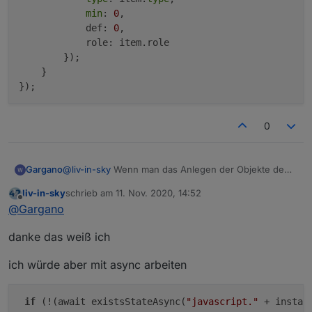
min
: 
0
,

            def: 
0
,

            role: item.role

        });

    }

});

0
@
liv-in-sky
Wenn man das Anlegen der Objekte dem
Gargano
Script überlässt, braucht man es nicht von Hand zu
liv-in-sky
schrieb am
11. Nov. 2020, 14:52
machen
const dpVIS="0_userdata.0.Tabellen.TrashSched
zuletzt editiert von
Offline
@
Gargano
const dpMaterialWidget="0_userdata.0.Tabelle
Noch etwas eleganter :
const dpMaterialWidgetTable="0_userdata.0.Ta
danke das weiß ich
const dpTSJson="trashschedule.0.type.json"   
// Anlegen der Datenpunkte

const createStateList = [

ich würde aber mit async arbeiten
    {enabled:braucheEinVISWidget, name :dpVIS
// Anlegen der Datenpunkte

    {enabled:braucheMaterialDesignWidget, nam
const createStateList = [

    {enabled:braucheMaterialDesignWidgetTable
if
 (!(await existsStateAsync(
"javascript."
 + instan
    {name :dpVIS, type:"string", role : "valu