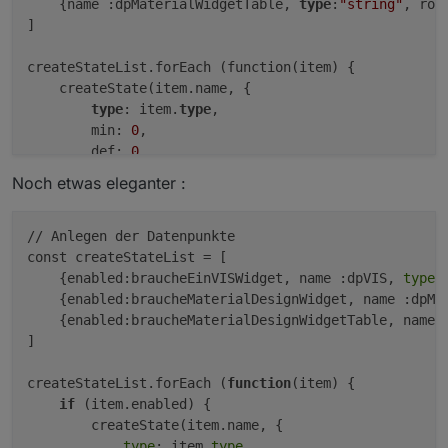
    {name :dpMaterialWidgetTable, 
type
:
"string"
, rol
]

createStateList.forEach (function(item) {

    createState(item.name, { 

type
: item.
type
,

        min: 
0
,

        def: 
0
,

        role: item.role

Noch etwas eleganter :
    });

});

// Anlegen der Datenpunkte

const createStateList = [

    {enabled:braucheEinVISWidget, name :dpVIS, 
type
:
    {enabled:braucheMaterialDesignWidget, name :dpMa
    {enabled:braucheMaterialDesignWidgetTable, name 
]

createStateList.forEach (
function
(item)
 {

if
 (item.enabled) {

        createState(item.name, { 

type
: item.
type
,
