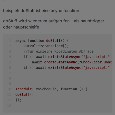
?
javascript.0 (11447) script.js.Anzeige.Anzeige_Temp
beispiel: doStuff ist eine async function
compile failed: at script.js.Anzeige.Anzeige_Temp:13
npm ist version 6.14.4
doStuff wird wiederum aufgerufen - als haupttrigger
oder hauptschleife
ohne await wird es ohne Fehler compiliert.
Was ist da falsch ?
async
function
doStuff
(
) {
    kurzBlitzerAnzeige=[];
//für einzelne Koordinaten Abfrage 
if
 (!(
await
existsStateAsync
(
"javascript."
 +
await
createStateAsync
(
"CheckRadar.Dahei
if
 (!(
await
existsStateAsync
(
"javascript."
 +
..............
schedule
( mySchedule, 
function
 (
) { 
doStuff
();
});