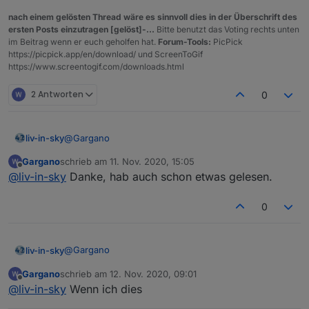
nach einem gelösten Thread wäre es sinnvoll dies in der Überschrift des
ersten Posts einzutragen [gelöst]-...
Bitte benutzt das Voting rechts unten
im Beitrag wenn er euch geholfen hat.
Forum-Tools:
PicPick
https://picpick.app/en/download/ und ScreenToGif
https://www.screentogif.com/downloads.html
2 Antworten
0
@
Gargano
liv-in-sky
Gargano
schrieb am
11. Nov. 2020, 15:05
damit verhindere ich, dass beim ersten lauf eine
zuletzt editiert von
Offline
@
liv-in-sky
Danke, hab auch schon etwas gelesen.
fehlermeldung kommt, weil das script schneller ist,
als der datnpunkt beim ersten lauf angelegt wird
verlangt aber einen anderen aufbau der scripte
0
ein beispiel dafür habe ich hier - es gibt aber leute im
forum , die sich damit besser auskennen
https://forum.iobroker.net/post/512330
@
Gargano
liv-in-sky
Gargano
schrieb am
12. Nov. 2020, 09:01
damit verhindere ich, dass beim ersten lauf eine
zuletzt editiert von
Offline
@
liv-in-sky
Wenn ich dies
fehlermeldung kommt, weil das script schneller ist,
als der datnpunkt beim ersten lauf angelegt wird
verlangt aber einen anderen aufbau der scripte