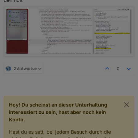
den holt
let zentriert=true;                          
const backgroundAll="#000000";               
const htmlSchriftart="Ubuntu-Regular"     //"
const htmlSchriftgroesse="16px";

//FELDER UND RAHMEN

let   UeberschriftSpalten=false;             
const htmlFarbFelderschrift="#000000";       
const htmlFarbFelderschrift2="#000000";      
const htmlFarbTableColorGradient1="transparen
const htmlFarbTableColorGradient2="transparen
const htmlFarbTableBorderColor="transparent";
let htmlRahmenLinien="cols";                 
2 Antworten
0
const htmlSpalte1Weite="auto";               
Hey! Du scheinst an dieser Unterhaltung
interessiert zu sein, hast aber noch kein
Konto.
Hast du es satt, bei jedem Besuch durch die