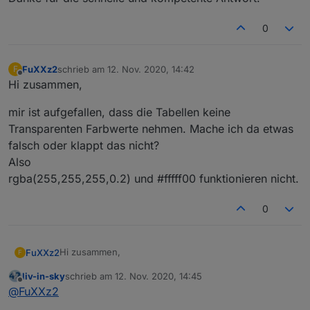
erklärt
        await createStateAsync("CheckRadar.D
    if (!(await existsStateAsync("javascript
0
..............

FuXXz2
schrieb am
12. Nov. 2020, 14:42
schedule( mySchedule, function () { 

F
zuletzt editiert von
Offline
doStuff();

Hi zusammen,
});

mir ist aufgefallen, dass die Tabellen keine
Transparenten Farbwerte nehmen. Mache ich da etwas
falsch oder klappt das nicht?
Also
rgba(255,255,255,0.2) und #fffff00 funktionieren nicht.
0
Hi zusammen,
FuXXz2
F
liv-in-sky
schrieb am
12. Nov. 2020, 14:45
mir ist aufgefallen, dass die Tabellen keine
zuletzt editiert von
Offline
@
FuXXz2
Transparenten Farbwerte nehmen. Mache ich da
etwas falsch oder klappt das nicht?