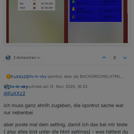
2 Antworten
0
@
liv-in-sky
iqontrol, aber als BACKGROUND_HTML
FuXXz2
F
Ich kann es halt auf weiß stellen, aber auch nicht soo
liv-in-sky
schrieb am
12. Nov. 2020, 16:33
schön.
zuletzt editiert von
Offline
@
FuXXz2
ich muss ganz ehrlih zugeben, die iqontrol sache war
nur nebenbei
aber poste mal dein setting, damit ich das bei mir teste
( also alles bist unter die html settings) - was hättest du