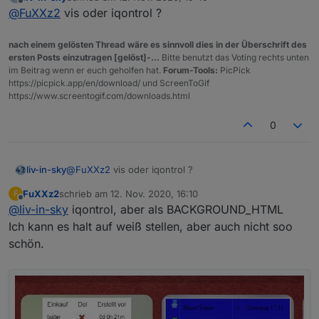
zuletzt editiert von
Offline
@
FuXXz2
vis oder iqontrol ?
Farbe #0000e0
. Weiß nicht woher die kommt.
nach einem gelösten Thread wäre es sinnvoll dies in der Überschrift des
ersten Posts einzutragen [gelöst]-...
Bitte benutzt das Voting rechts unten
im Beitrag wenn er euch geholfen hat.
Forum-Tools:
PicPick
https://picpick.app/en/download/ und ScreenToGif
https://www.screentogif.com/downloads.html
0
liv-in-sky
@
FuXXz2
vis oder iqontrol ?
FuXXz2
schrieb am
12. Nov. 2020, 16:10
F
zuletzt editiert von
Offline
@
liv-in-sky
iqontrol, aber als BACKGROUND_HTML
Ich kann es halt auf weiß stellen, aber auch nicht soo
schön.