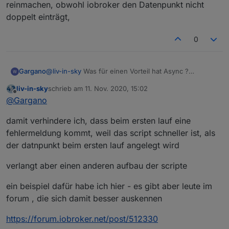
reinmachen, obwohl iobroker den Datenpunkt nicht
 if (!(await existsStateAsync("javascript." 
doppelt einträgt,
diese tabellen gibt es in x versionen -ich war bisher
zu faul, das in allen vorlagen zu ändern
0
https://forum.iobroker.net/topic/28021/html-table-für-
vis-oder-iqontrol-js-und-blockly
Gargano
@
liv-in-sky
Was für einen Vorteil hat Async ?
Die Exist-Abfrage kann man auch in meine Tabelle
liv-in-sky
schrieb am
11. Nov. 2020, 15:02
reinmachen, obwohl iobroker den Datenpunkt nicht
zuletzt editiert von
Offline
@
Gargano
doppelt einträgt,
damit verhindere ich, dass beim ersten lauf eine
fehlermeldung kommt, weil das script schneller ist, als
der datnpunkt beim ersten lauf angelegt wird
verlangt aber einen anderen aufbau der scripte
ein beispiel dafür habe ich hier - es gibt aber leute im
forum , die sich damit besser auskennen
https://forum.iobroker.net/post/512330