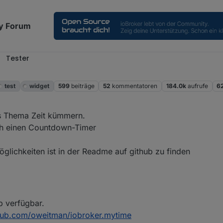
y Forum
Tester
test
widget
599
beiträge
52
kommentatoren
184.0k
aufrufe
6
2024, 16:36
as Thema Zeit kümmern.
ich einen Countdown-Timer
öglichkeiten ist in der Readme auf github zu finden
ub verfügbar.
thub.com/oweitman/iobroker.mytime