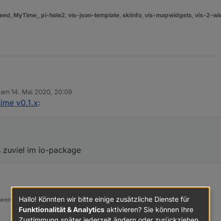
h auf github
https://github.com/oweitman/ioBroker.mytime
eed
,
MyTime
,,
pi-hole2
,
vis-json-template
,
skiinfo
,
vis-mapwidgets
,
vis-2-wi
b am
14. Mai 2020, 20:09
mas zuviel im io-package
editiert von
ime v0.1.x
:
zuviel im io-package
Hallo! Könnten wir bitte einige zusätzliche Dienste für
 wenn er euch geholfen hat.
Funktionalität & Analytics
aktivieren? Sie können Ihre
Zustimmung später jederzeit ändern oder zurückziehen.