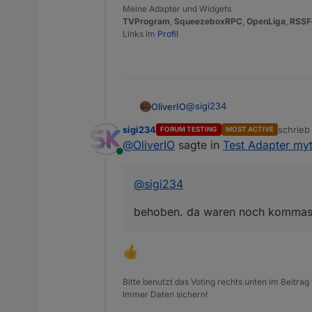
Meine Adapter und Widgets
Fehler können hier, aber auc
TVProgram
,
SqueezeboxRPC
,
OpenLiga
,
RSSF
gemeldet werden.
Links im
Profil
@
sigi234
OliverIO
sigi234
schrie
FORUM TESTING
MOST ACTIVE
behoben. da waren noch kom
zuletzt 
@
OliverIO
sagte in
Test Adapter myt
Online
@
sigi234
behoben. da waren noch kommas 
Bitte benutzt das Voting rechts unten im Beitrag
Immer Daten sichern!