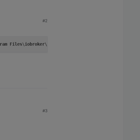
#2
ram
Files
\
iobroker
\
Test
\
node_modules
\
iobroker
.mytime
\
io-
onfigurationsdialog)
 werden:
erden
onfiguration die
geändert werden.
ags ist dann über die
#3
rwendung der widgets
u finden.