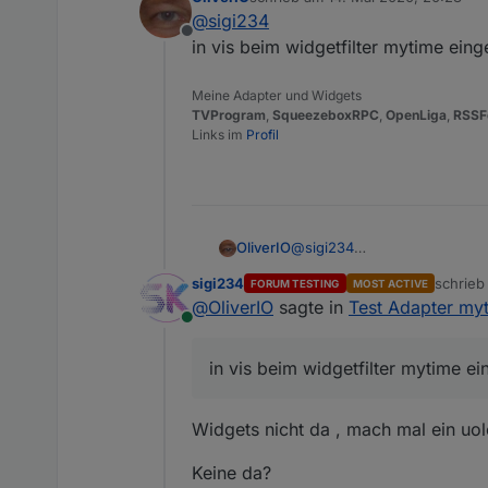
zuletzt editiert von
@
sigi234
Countdown Circle (Ein Rin
Ich freue mich über reges t
Offline
in vis beim widgetfilter mytime ein
WO?
Fehler können hier, aber auc
Meine Adapter und Widgets
gemeldet werden.
TVProgram
,
SqueezeboxRPC
,
OpenLiga
,
RSSF
Links im
Profil
OliverIO
@
sigi234
in vis beim widgetfilter myt
sigi234
schrie
FORUM TESTING
MOST ACTIVE
zuletzt 
@
OliverIO
sagte in
Test Adapter myt
Online
in vis beim widgetfilter mytime e
Widgets nicht da , mach mal ein uol
Keine da?