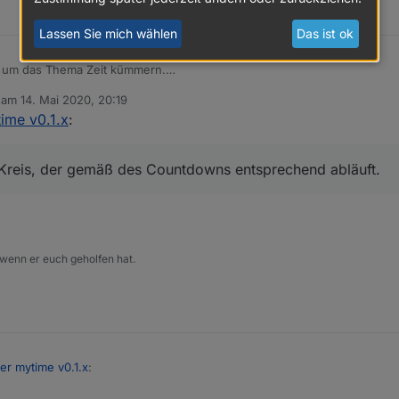
Lassen Sie mich wählen
Das ist ok
h um das Thema Zeit kümmern.
n habe ich einen Countdown-Timer
b am
14. Mai 2020, 20:19
zt.
editiert von
ime v0.1.x
:
ng der Möglichkeiten ist in der Readme auf github zu finden
uf github verfügbar.
 Kreis, der gemäß des Countdowns entsprechend abläuft.
ps://github.com/oweitman/iobroker.mytime
n
Abschnitt adapter im iobroker angezeigt werden.
 insbesondere bei einem neuen Release mit Webänderungen (Widgets/K
ar sind, muss evtl. auf der Kommandozeile folgender Befehl ausgeführt
simpel. Es gibt nur wenige Felder.
eile des Adapters kann über den Plus-Knopf eine Instanz hinzugefügt w
 dem neuen Countdowntimer ein Name gegeben werden, sowie zur Erstk
 wenn er euch geholfen hat.
e kann aber später jederzeit über bestimmte Befehle auch von vis aus 
r Eintrag dann hinzugefügt werden. Das ändern und löschen eines Eintr
dem jeweiligen Countdown möglich.
Textanzeige, formatierbar über einen Templatestring)
ung über die verfügbaren Datenpunkte, den verwertbaren States, die Ve
Ring oder Kreis, der gemäß des Countdowns entsprechend abläuft.
er mytime v0.1.x
:
getgruppe für eine komplette Steuerung ist auf englisch in der Readme z
m Forum schreiben.