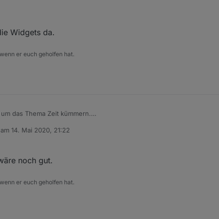
die Widgets da.
 wenn er euch geholfen hat.
h um das Thema Zeit kümmern.
n habe ich einen Countdown-Timer
b am
14. Mai 2020, 21:22
zt.
editiert von
ng der Möglichkeiten ist in der Readme auf github zu finden
wäre noch gut.
uf github verfügbar.
ps://github.com/oweitman/iobroker.mytime
n
Abschnitt adapter im iobroker angezeigt werden.
 wenn er euch geholfen hat.
 insbesondere bei einem neuen Release mit Webänderungen (Widgets/K
ar sind, muss evtl. auf der Kommandozeile folgender Befehl ausgeführt
simpel. Es gibt nur wenige Felder.
eile des Adapters kann über den Plus-Knopf eine Instanz hinzugefügt w
 dem neuen Countdowntimer ein Name gegeben werden, sowie zur Erstk