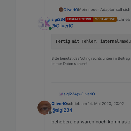
Mein neuer Adapter soll sic
OliverIO
Als erster Funktionsbaustei
sigi234
schrie
FORUM TESTING
MOST ACTIVE
inklusive 2 Widgets umgeset
Installation und Einrichtung
zuletzt 
@
OliverIO
Eine detaillierte Beschreibu
Online
Schritt 1 - Installation
Der Adapter ist aktuell nur a
Fertig
mit
Fehler
: 
internal
/
modu
Name des Repository ist
htt
Schritt 2 - Instanz hinzufüge
Der Adapter müsste dann im 
Manchmal kommt es vor, das
Schritt 3 - Konfiguration
Bitte benutzt das Voting rechts unten im Beitrag
die Änderungen nicht sichtb
Immer Daten sichern!
iobroker upload mytime
Die Konfiguration ist relativ 
Im rechten Bereich in der Z
In den Eingabefeldern muss
Angabe über die Dauer. dies
Über den Plus Knopf kann de
angezeigten Knöpfe hinter 
Schritt 4 - vis und widgets
@
Aktuell gibt es 2 widgets
OliverIO
sigi234
Countdown Plain (reine 
OliverIO
schrieb am
14. Mai 2020, 20:02
Eine detaillierte Beschreib
Countdown Circle (Ein 
zuletzt editiert von
@
sigi234
inklusive einer Beispiel wid
Offline
Bei Fragen wie immer hier i
behoben. da waren noch kommas zu
Ich freue mich über reges t