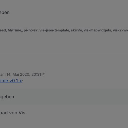
g oder Kreis, der gemäß des Countdowns entsprechend abläuft.
esten und Vorschlag von Erweiterungen.
geben
h auf github
https://github.com/oweitman/ioBroker.mytime
eed
,
MyTime
,,
pi-hole2
,
vis-json-template
,
skiinfo
,
vis-mapwidgets
,
vis-2-wi
ime eingeben
b am
14. Mai 2020, 20:31
editiert von sigi234
ime v0.1.x
:
ingeben
oad von Vis.