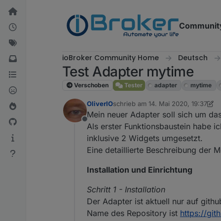
Weiter zum Inhalt
Communit
ioBroker Community Home
Deutsch
Test Adapter mytime
Verschoben
Tester
adapter
mytime
OliverIO
schrieb am
14. Mai 2020, 19:37
zuletzt editiert von OliverIO
8. Mai 
Mein neuer Adapter soll sich um d
Offline
Als erster Funktionsbaustein habe 
inklusive 2 Widgets umgesetzt.
Eine detaillierte Beschreibung der M
Installation und Einrichtung
Schritt 1 - Installation
Der Adapter ist aktuell nur auf gith
Name des Repository ist
https://gi