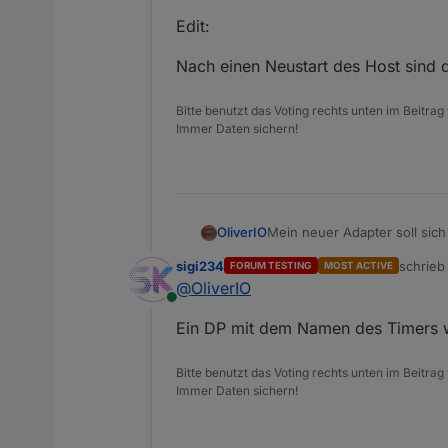
Edit:
Nach einen Neustart des Host sind 
Bitte benutzt das Voting rechts unten im Beitrag
Immer Daten sichern!
Mein neuer Adapter soll sic
OliverIO
Als erster Funktionsbaustei
sigi234
schrie
FORUM TESTING
MOST ACTIVE
inklusive 2 Widgets umgeset
Installation und Einrichtung
zuletzt 
@
OliverIO
Eine detaillierte Beschreibu
Online
Schritt 1 - Installation
Ein DP mit dem Namen des Timers 
Der Adapter ist aktuell nur a
Name des Repository ist
htt
Schritt 2 - Instanz hinzufüge
Der Adapter müsste dann im 
Bitte benutzt das Voting rechts unten im Beitrag
Manchmal kommt es vor, das
Schritt 3 - Konfiguration
Immer Daten sichern!
die Änderungen nicht sichtb
iobroker upload mytime
Die Konfiguration ist relativ 
Im rechten Bereich in der Z
In den Eingabefeldern muss