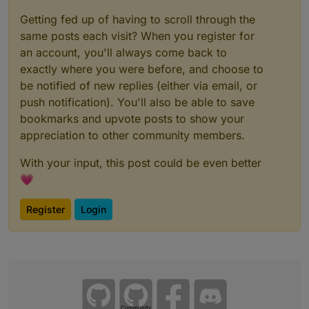
Getting fed up of having to scroll through the
same posts each visit? When you register for
an account, you'll always come back to
exactly where you were before, and choose to
be notified of new replies (either via email, or
Der grüne Balken ganz unten im Diagramm
push notification). You'll also be able to save
zeigt an, wann E3DC von extern gesteuert
bookmarks and upvote posts to show your
wurde, also vom Skript.
Bei stark schwankender PV-Leistung oder
appreciation to other community members.
wenn die PV-Leistung geringer ist als die
berechnete Ladeleistung wir die Regelung
With your input, this post could be even better
E3DC überlassen, da man mit einem Skript von
💗
extern über zwei Schnittstellen gar nicht so
schnell reagieren kann.
Register
Login
Du kannst ja mal bei dir auch die Objekt-ID
e3dc-rscp.0.EMS.STATUS_7
im Diagramm
anzeigen lassen, dann erkennst du sofort, ob
es ein Problem vom Skript ist oder der E3DC
Regelung.
Community