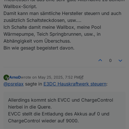
Wallbox-Script.
Damit kann man sämtliche Hersteller steuern und auch
zusätzlich Schaltsteckdosen, usw....
Ich Schalte damit meine Wallbox, meine Pool
Wärmepumpe, Teich Springbrunnen, usw., in
Abhängigkeit vom Überschuss.
Bin wie gesagt begeistert davon.
0
ArnoD
wrote on
May 25, 2025, 7:52 PM
A
last edited by ArnoD
May 25, 2025, 10:00 PM
Offline
@
psrelax
sagte in
E3DC Hauskraftwerk steuern
:
Allerdings kommt sich EVCC und ChargeControl
hierbei in die Quere.
EVCC stellt die Entladung des Akkus auf 0 und
ChargeControl wieder auf 9000.