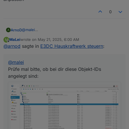
0
@
malei
ArnoD
A
Prüfe mal bitte, ob bei dir diese Objekt-IDs angelegt
MaLei
wrote on
May 21, 2025, 6:00 AM
M
sind:
Hast du die View E3DC_Diagramm_Prognosen auch
last edited by
Offline
@
arnod
sagte in
E3DC Hauskraftwerk steuern
:
aktualisiert?
Ansonsten bitte von Github importieren oder in deiner
View die Objekt-ID
@
malei
0_userdata.0.Charge_Control.History.History
JSON
anpassen
Prüfe mal bitte, ob bei dir diese Objekt-IDs
angelegt sind: