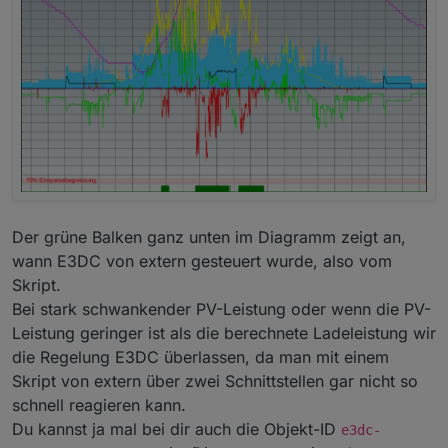
Da hast du mehrere Möglichkeiten. :-)
Du kanns deine Batterie z.B. nicht gleich auf
60% SOC laden wenn die Prognose eine hohe
PV- Leistung vorhersagt.
Du kannst den Regelbeginn z.B erst ab 11:00
Uhr einstellen um über die Mittagszeit zu
kommen.
Der grüne Balken ganz unten im Diagramm zeigt an,
wann E3DC von extern gesteuert wurde, also vom
Skript.
Bei stark schwankender PV-Leistung oder wenn die PV-
Leistung geringer ist als die berechnete Ladeleistung wir
die Regelung E3DC überlassen, da man mit einem
Skript von extern über zwei Schnittstellen gar nicht so
schnell reagieren kann.
Du kannst ja mal bei dir auch die Objekt-ID
e3dc-