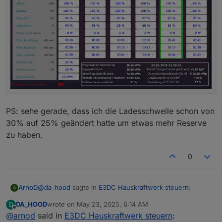
PS: sehe gerade, dass ich die Ladesschwelle schon von
30% auf 25% geändert hatte um etwas mehr Reserve
zu haben.
0
@
da_hood
sagte in
E3DC Hauskraftwerk steuern
:
ArnoD
A
DA_HOOD
wrote on
May 23, 2025, 6:14 AM
D
last edited by
Offline
@
arnod
said in
Könntest du denn vielleicht eine "User
E3DC Hauskraftwerk steuern
: