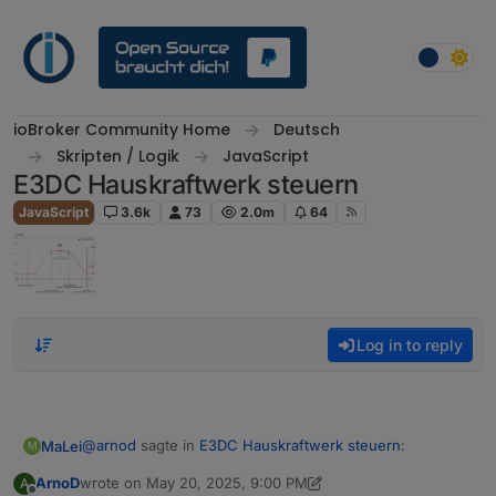
Skip to content
ioBroker Community Home
Deutsch
Skripten / Logik
JavaScript
E3DC Hauskraftwerk steuern
JavaScript
3.6k
73
2.0m
64
Log in to reply
@
arnod
sagte in
E3DC Hauskraftwerk steuern
:
MaLei
M
ArnoD
wrote on
May 20, 2025, 9:00 PM
A
last edited by ArnoD
May 20, 2025, 11:08 PM