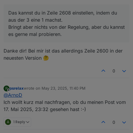
Anpassung" oben im Script mit einfügen wo man
Das kannst du in Zeile 2608 einstellen, indem du aus
das Ausführungsintervall von Charge Control
der 3 eine 1 machst.
Das kannst du in Zeile 2608 einstellen, indem du
einstellen kann?
Bringt aber nichts von der Regelung, aber du kannst es
aus der 3 eine 1 machst.
gerne mal probieren.
Bringt aber nichts von der Regelung, aber du kannst
es gerne mal probieren.
Danke dir! Bei mir ist das allerdings Zeile 2600 in der
neuesten Version 🤔
0
psrelax
wrote on
May 23, 2025, 11:40 PM
P
last edited by
Offline
@
ArnoD
Ich wollt kurz mal nachfragen, ob du meinen Post vom
17. Mai 2025, 23:32 gesehen hast :-)
A
1 Reply
0