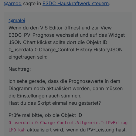
Offline
@
arnod
sagte in
E3DC Hauskraftwerk steuern
:
JSON Chart klickst sollte dort die Objekt ID
0_userdata.0.Charge_Control.History.HistoryJSON
eingetragen sein:
@
malei
Wenn du den VIS Editor öffnest und zur View
E3DC_PV_Prognose wechselst und auf das Widget
JSON Chart klickst sollte dort die Objekt ID
0_userdata.0.Charge_Control.History.HistoryJSON
Nachtrag:
eingetragen sein:
Ich sehe gerade, dass die Prognosewerte in dem
Diagramm noch aktualisiert werden, dann müssen die
Nachtrag:
Einstellungen auch stimmen.
Prüfe mal bitte, ob die Objekt ID
Hast du das Skript einmal neu gestartet?
0_userdata.0.Charge_Control.Allgemein.IstPv
Ich sehe gerade, dass die Prognosewerte in dem
ErtragLM0_kWh
aktualisiert wird, wenn du PV-Leistung
Diagramm noch aktualisiert werden, dann müssen
hast.
die Einstellungen auch stimmen.
Hast du das Skript einmal neu gestartet?
Prüfe mal bitte, ob die Objekt ID
0_userdata.0.Charge_Control.Allgemein.IstPvErtrag
aktualisiert wird, wenn du PV-Leistung hast.
LM0_kWh