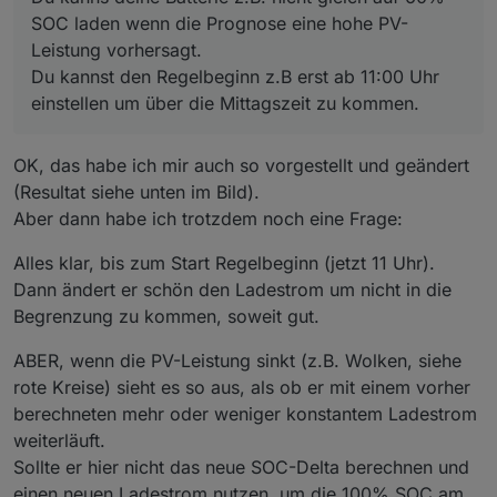
die Parameter so zu ändern, dass das Abriegeln
SOC laden wenn die Prognose eine hohe PV-
weiter nach hinten (also später) verlegt werden
Leistung vorhersagt.
könnte?
Du kannst den Regelbeginn z.B erst ab 11:00 Uhr
einstellen um über die Mittagszeit zu kommen.
OK, das habe ich mir auch so vorgestellt und geändert
(Resultat siehe unten im Bild).
Aber dann habe ich trotzdem noch eine Frage:
Alles klar, bis zum Start Regelbeginn (jetzt 11 Uhr).
Dann ändert er schön den Ladestrom um nicht in die
Begrenzung zu kommen, soweit gut.
ABER, wenn die PV-Leistung sinkt (z.B. Wolken, siehe
rote Kreise) sieht es so aus, als ob er mit einem vorher
berechneten mehr oder weniger konstantem Ladestrom
weiterläuft.
Sollte er hier nicht das neue SOC-Delta berechnen und
einen neuen Ladestrom nutzen, um die 100% SOC am