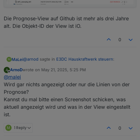
Die Prognose-View auf Github ist mehr als drei Jahre
alt. Die Objekt-ID der View ist iO.
0
@
arnod
sagte in
E3DC Hauskraftwerk steuern
:
MaLei
M
ArnoD
wrote on
May 21, 2025, 5:25 PM
A
last edited by
Offline
@
malei
@
malei
Prüfe mal bitte, ob bei dir diese Objekt-IDs
Wird gar nichts angezeigt oder nur die Linien von der
Die Objekt-IDs sind da:
angelegt sind:
Prognose?
Kannst du mal bitte einen Screenshot schicken, was
Die Prognose-View auf Github ist mehr als drei Jahre
alt. Die Objekt-ID der View ist iO.
aktuell angezeigt wird und was in der View eingestellt
ist.
M
1 Reply
0