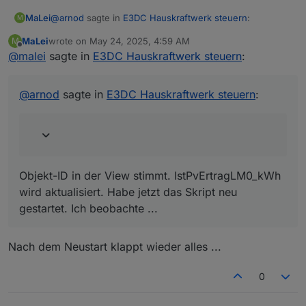
@
arnod
sagte in
E3DC Hauskraftwerk steuern
:
MaLei
M
MaLei
wrote on
May 24, 2025, 4:59 AM
M
last edited by
Offline
@
malei
sagte in
@
malei
E3DC Hauskraftwerk steuern
:
Wenn du den VIS Editor öffnest und zur View
Objekt-ID in der View stimmt. IstPvErtragLM0_kWh wird
E3DC_PV_Prognose wechselst und auf das Widget
aktualisiert. Habe jetzt das Skript neu gestartet. Ich
@
arnod
sagte in
E3DC Hauskraftwerk steuern
:
JSON Chart klickst sollte dort die Objekt ID
beobachte ...
0_userdata.0.Charge_Control.History.HistoryJSON
eingetragen sein:
Nachtrag:
Ich sehe gerade, dass die Prognosewerte in dem
Objekt-ID in der View stimmt. IstPvErtragLM0_kWh
Diagramm noch aktualisiert werden, dann müssen
wird aktualisiert. Habe jetzt das Skript neu
die Einstellungen auch stimmen.
Hast du das Skript einmal neu gestartet?
gestartet. Ich beobachte ...
Prüfe mal bitte, ob die Objekt ID
0_userdata.0.Charge_Control.Allgemein.Is
Nach dem Neustart klappt wieder alles ...
tPvErtragLM0_kWh
aktualisiert wird, wenn du PV-
Leistung hast.
0