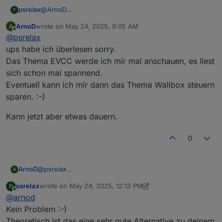
psrelax
@
ArnoD
P
Ich wollt kurz mal nachfragen, ob du meinen Post vom
ArnoD
wrote on
May 24, 2025, 9:05 AM
A
17. Mai 2025, 23:32 gesehen hast :-)
last edited by
Offline
@
psrelax
ups habe ich überlesen sorry.
Das Thema EVCC werde ich mir mal anschauen, es liest
sich schon mal spannend.
Eventuell kann ich mir dann das Thema Wallbox steuern
sparen. :-)
Kann jetzt aber etwas dauern.
0
@
psrelax
ArnoD
A
ups habe ich überlesen sorry.
psrelax
wrote on
May 24, 2025, 12:13 PM
P
Das Thema EVCC werde ich mir mal anschauen, es liest
Kann jetzt aber etwas dauern.
last edited by psrelax
May 24, 2025, 2:15 PM
Offline
@
arnod
sich schon mal spannend.
Eventuell kann ich mir dann das Thema Wallbox steuern
Kein Problem :-)
sparen. :-)
Theoretisch ist das eine sehr gute Alternative zu deinem