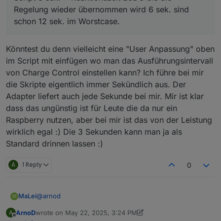
übernommen wird 6 sek. sind schon 12 sek. im
Regelung wieder übernommen wird 6 sek. sind
Worstcase.
schon 12 sek. im Worstcase.
Könntest du denn vielleicht eine "User Anpassung" oben
im Script mit einfügen wo man das Ausführungsintervall
von Charge Control einstellen kann? Ich führe bei mir
die Skripte eigentlich immer Sekündlich aus. Der
Adapter liefert auch jede Sekunde bei mir. Mir ist klar
dass das ungünstig ist für Leute die da nur ein
Raspberry nutzen, aber bei mir ist das von der Leistung
wirklich egal :) Die 3 Sekunden kann man ja als
Standard drinnen lassen :)
A
1 Reply
0
@
arnod
MaLei
M
ArnoD
wrote on
May 22, 2025, 3:24 PM
A
last edited by ArnoD
May 22, 2025, 6:03 PM
Offline