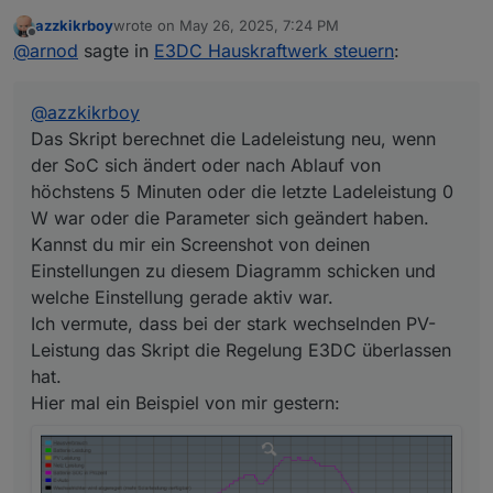
Das Skript berechnet die Ladeleistung neu, wenn der
azzkikrboy
wrote on
May 26, 2025, 7:24 PM
SoC sich ändert oder nach Ablauf von höchstens 5
Der grüne Balken ganz unten im Diagramm zeigt an,
last edited by
Offline
@
arnod
sagte in
E3DC Hauskraftwerk steuern
:
Minuten oder die letzte Ladeleistung 0 W war oder die
wann E3DC von extern gesteuert wurde, also vom
Parameter sich geändert haben.
Skript.
Kannst du mir ein Screenshot von deinen Einstellungen
Bei stark schwankender PV-Leistung oder wenn die PV-
@
azzkikrboy
zu diesem Diagramm schicken und welche Einstellung
Leistung geringer ist als die berechnete Ladeleistung
gerade aktiv war.
wir die Regelung E3DC überlassen, da man mit einem
Das Skript berechnet die Ladeleistung neu, wenn
Ich vermute, dass bei der stark wechselnden PV-
Skript von extern über zwei Schnittstellen gar nicht so
der SoC sich ändert oder nach Ablauf von
Leistung das Skript die Regelung E3DC überlassen hat.
schnell reagieren kann.
höchstens 5 Minuten oder die letzte Ladeleistung 0
Hier mal ein Beispiel von mir gestern:
Du kannst ja mal bei dir auch die Objekt-ID
e3dc-
W war oder die Parameter sich geändert haben.
rscp.0.EMS.STATUS_7
im Diagramm anzeigen lassen,
dann erkennst du sofort, ob es ein Problem vom Skript
Kannst du mir ein Screenshot von deinen
ist oder der E3DC Regelung.
Einstellungen zu diesem Diagramm schicken und
welche Einstellung gerade aktiv war.
Ich vermute, dass bei der stark wechselnden PV-
Leistung das Skript die Regelung E3DC überlassen
hat.
Hier mal ein Beispiel von mir gestern: