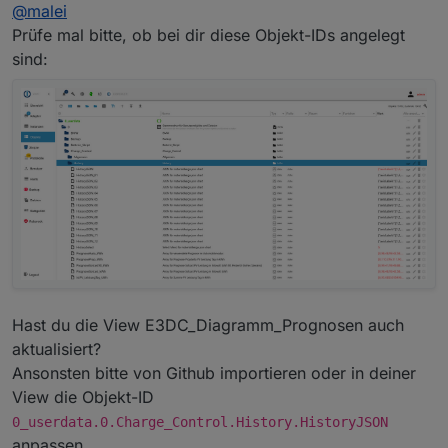
Offline
@
malei
@
malei
Das wird vom Script erledigt.
Prüfe mal bitte, ob bei dir diese Objekt-IDs angelegt
Leider nicht. Schon seit dem 14.05. (Tag des Updates)
Für heute sollte wieder die PV-Leistung als Balken
sind:
kein Balken.
dargestellt werden.
Hast du die View E3DC_Diagramm_Prognosen auch
aktualisiert?
Ansonsten bitte von Github importieren oder in deiner
View die Objekt-ID
0_userdata.0.Charge_Control.History.HistoryJSON
anpassen