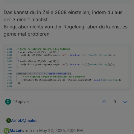
für Leute die da nur ein Raspberry nutzen, aber bei
mir ist das von der Leistung wirklich egal :) Die 3
Das kannst du in Zeile 2608 einstellen, indem du aus
Sekunden kann man ja als Standard drinnen lassen
:)
der 3 eine 1 machst.
Bringt aber nichts von der Regelung, aber du kannst es
gerne mal probieren.
D
1 Reply
0
@
malei
ArnoD
A
Wenn du den VIS Editor öffnest und zur View
MaLei
wrote on
May 22, 2025, 6:06 PM
M
E3DC_PV_Prognose wechselst und auf das Widget
last edited by