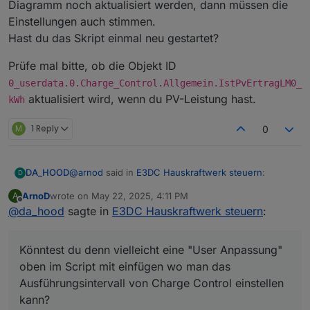
Diagramm noch aktualisiert werden, dann müssen die
Einstellungen auch stimmen.
Hast du das Skript einmal neu gestartet?
Prüfe mal bitte, ob die Objekt ID
0_userdata.0.Charge_Control.Allgemein.IstPvErtragLM0_
aktualisiert wird, wenn du PV-Leistung hast.
kWh
M
1 Reply
0
@
arnod
said in
E3DC Hauskraftwerk steuern
:
DA_HOOD
D
ArnoD
wrote on
May 22, 2025, 4:11 PM
A
last edited by
Offline
@
da_hood
sagte in
Abfrageintervall Adapter 3 sek. +
E3DC Hauskraftwerk steuern
:
Abfrageintervall Script 3 sek. + Reaktionszeit
Könntest du denn vielleicht eine "User Anpassung"
E3DC bis die Regelung wieder übernommen
oben im Script mit einfügen wo man das
Könntest du denn vielleicht eine "User Anpassung"
wird 6 sek. sind schon 12 sek. im Worstcase.
Ausführungsintervall von Charge Control einstellen
oben im Script mit einfügen wo man das
kann? Ich führe bei mir die Skripte eigentlich immer
Ausführungsintervall von Charge Control einstellen
Sekündlich aus. Der Adapter liefert auch jede
kann?
Sekunde bei mir. Mir ist klar dass das ungünstig ist