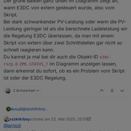
Der grüne Balken ganz unten im Diagramm zeigt an,
wann E3DC von extern gesteuert wurde, also vom
Skript.
Bei stark schwankender PV-Leistung oder wenn die PV-
Leistung geringer ist als die berechnete Ladeleistung wir
die Regelung E3DC überlassen, da man mit einem
Skript von extern über zwei Schnittstellen gar nicht so
schnell reagieren kann.
Du kannst ja mal bei dir auch die Objekt-ID
e3dc-
im Diagramm anzeigen lassen,
rscp.0.EMS.STATUS_7
dann erkennst du sofort, ob es ein Problem vom Skript
ist oder der E3DC Regelung.
2 Antworten
0
@
azzkikrboy
ArnoD
A
Das Skript berechnet die Ladeleistung neu, wenn der
azzkikrboy
schrieb am
22. Mai 2025, 20:51
SoC sich ändert oder nach Ablauf von höchstens 5
Der grüne Balken ganz unten im Diagramm zeigt an,
zuletzt editiert von azzkikrboy
Offline
@
arnod
Minuten oder die letzte Ladeleistung 0 W war oder die
wann E3DC von extern gesteuert wurde, also vom