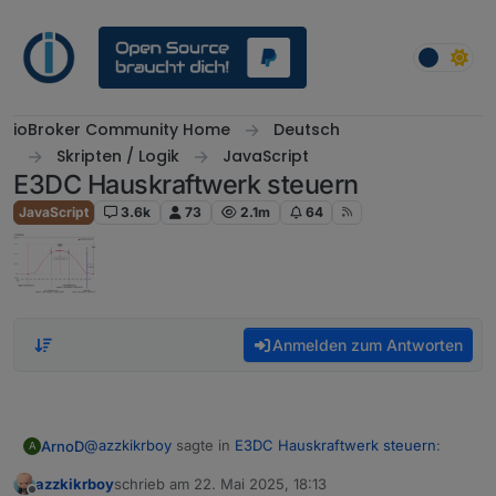
Weiter zum Inhalt
ioBroker Community Home
Deutsch
Skripten / Logik
JavaScript
E3DC Hauskraftwerk steuern
JavaScript
3.6k
73
2.1m
64
Anmelden zum Antworten
@
azzkikrboy
sagte in
E3DC Hauskraftwerk steuern
:
ArnoD
A
azzkikrboy
schrieb am
22. Mai 2025, 18:13
zuletzt editiert von