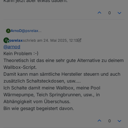
Kann jetzt aber etwas dauern.
0
@
psrelax
ArnoD
A
ups habe ich überlesen sorry.
psrelax
schrieb am
24. Mai 2025, 12:13
P
Das Thema EVCC werde ich mir mal anschauen, es liest
Kann jetzt aber etwas dauern.
zuletzt editiert von psrelax
Online
@
arnod
sich schon mal spannend.
Eventuell kann ich mir dann das Thema Wallbox steuern
Kein Problem :-)
sparen. :-)
Theoretisch ist das eine sehr gute Alternative zu deinem
Wallbox-Script.
Damit kann man sämtliche Hersteller steuern und auch
zusätzlich Schaltsteckdosen, usw....
Ich Schalte damit meine Wallbox, meine Pool
Wärmepumpe, Teich Springbrunnen, usw., in
Abhängigkeit vom Überschuss.
Bin wie gesagt begeistert davon.
0