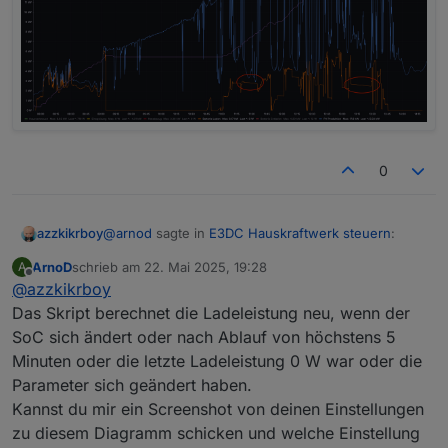
0
@
arnod
sagte in
E3DC Hauskraftwerk steuern
:
azzkikrboy
ArnoD
schrieb am
22. Mai 2025, 19:28
A
zuletzt editiert von
Offline
@
azzkikrboy
@
azzkikrboy
sagte in
E3DC Hauskraftwerk
steuern
:
Das Skript berechnet die Ladeleistung neu, wenn der
OK, das habe ich mir auch so vorgestellt und
SoC sich ändert oder nach Ablauf von höchstens 5
geändert (Resultat siehe unten im Bild).
@
arnod
sagte in
E3DC Hauskraftwerk
Minuten oder die letzte Ladeleistung 0 W war oder die
Aber dann habe ich trotzdem noch eine Frage:
Alles klar, bis zum Start Regelbeginn (jetzt 11 Uhr).
steuern
:
Dann ändert er schön den Ladestrom um nicht in
Parameter sich geändert haben.
die Begrenzung zu kommen, soweit gut.
ABER, wenn die PV-Leistung sinkt (z.B. Wolken,
Kannst du mir ein Screenshot von deinen Einstellungen
siehe rote Kreise) sieht es so aus, als ob er mit
@
azzkikrboy
zu diesem Diagramm schicken und welche Einstellung
einem vorher berechneten mehr oder weniger
Sieht so aus, als ob um ca. 11:15 Uhr