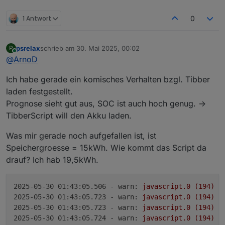
noch Netzbezug anstatt den Ladestrom zu
TRUE).
Einstellungen zu diesem Diagramm schicken
reduzieren (siehe roter Kreis).
Irgendwas stimmt da nicht
und welche Einstellung gerade aktiv war.
1 Antwort
0
Ich vermute, dass bei der stark wechselnden
PV-Leistung das Skript die Regelung E3DC
überlassen hat.
psrelax
schrieb am
30. Mai 2025, 00:02
P
Hier mal ein Beispiel von mir gestern:
Auch wieder
100% gegen 14.00h
und danach voll
zuletzt editiert von
Online
@
ArnoD
in die Abregelung.
Ich habe gerade ein komisches Verhalten bzgl. Tibber
laden festgestellt.
Prognose sieht gut aus, SOC ist auch hoch genug. ->
TibberScript will den Akku laden.
Was mir gerade noch aufgefallen ist, ist
Speichergroesse = 15kWh. Wie kommt das Script da
drauf? Ich hab 19,5kWh.
Der grüne Balken ganz unten im Diagramm
zeigt an, wann E3DC von extern gesteuert
2025-05-30 01:43:05.506 - warn:
javascript.0
(194)
s
wurde, also vom Skript.
2025-05-30 01:43:05.723 - warn:
javascript.0
(194)
s
Bei stark schwankender PV-Leistung oder
2025-05-30 01:43:05.723 - warn:
javascript.0
(194)
s
wenn die PV-Leistung geringer ist als die
2025-05-30 01:43:05.724 - warn:
javascript.0
(194)
s
berechnete Ladeleistung wir die Regelung