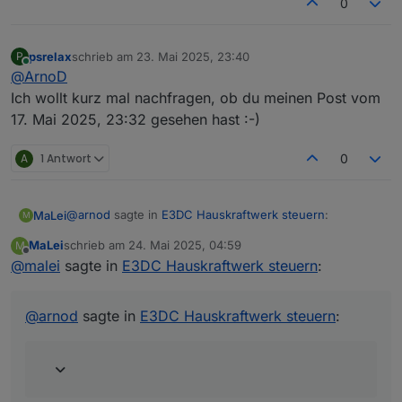
0
psrelax
schrieb am
23. Mai 2025, 23:40
P
zuletzt editiert von
Online
@
ArnoD
Ich wollt kurz mal nachfragen, ob du meinen Post vom
17. Mai 2025, 23:32 gesehen hast :-)
A
1 Antwort
0
@
arnod
sagte in
E3DC Hauskraftwerk steuern
:
MaLei
M
MaLei
schrieb am
24. Mai 2025, 04:59
M
zuletzt editiert von
Offline
@
malei
sagte in
@
malei
E3DC Hauskraftwerk steuern
:
Wenn du den VIS Editor öffnest und zur View
Objekt-ID in der View stimmt. IstPvErtragLM0_kWh wird
E3DC_PV_Prognose wechselst und auf das Widget
aktualisiert. Habe jetzt das Skript neu gestartet. Ich
@
arnod
sagte in
E3DC Hauskraftwerk steuern
:
JSON Chart klickst sollte dort die Objekt ID
beobachte ...
0_userdata.0.Charge_Control.History.HistoryJSON
eingetragen sein:
Nachtrag: