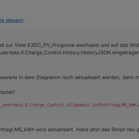
t und zur View E3DC_PV_Prognose wechselst und auf das Widget JSON Ch
0.Charge_Control.History.HistoryJSON eingetragen sein:
k steuern
:
und zur View E3DC_PV_Prognose wechselst und auf das Wi
 0_userdata.0.Charge_Control.History.HistoryJSON eingetragen
osewerte in dem Diagramm noch aktualisiert werden, dann 
tartet?
a
_userdata.0.Charge_Control.Allgemein.IstPvErtragLM0_kWh
rtragLM0_kWh wird aktualisiert. Habe jetzt das Skript neu ge
gnosewerte in dem Diagramm noch aktualisiert werden, dann müssen di