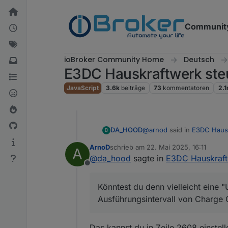
Weiter zum Inhalt
Communit
ioBroker Community Home
Deutsch
E3DC Hauskraftwerk ste
JavaScript
3.6k
beiträge
73
kommentatoren
2.
@
arnod
said in
E3DC Hausk
DA_HOOD
D
ArnoD
schrieb am
22. Mai 2025, 16:11
A
zuletzt editiert von
@
da_hood
sagte in
E3DC Hauskraft
Abfrageintervall Adapter
Offline
übernommen wird 6 sek.
Könntest du denn vielleic
Charge Control einstellen k
Könntest du denn vielleicht eine
jede Sekunde bei mir. Mir i
Ausführungsintervall von Charge C
von der Leistung wirklich 
Das kannst du in Zeile 2608 einstel