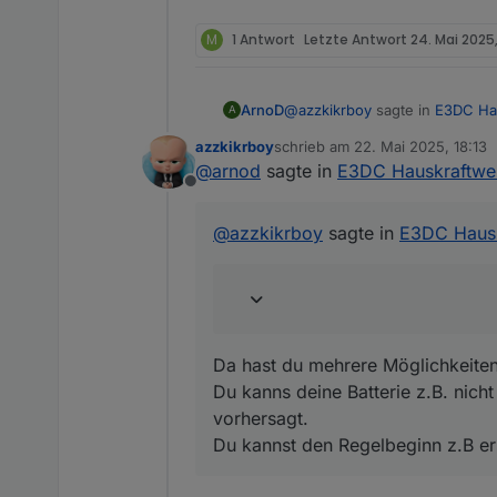
stimmen.
Hast du das Skript einmal neu 
Prüfe mal bitte, ob die Objekt 
M
1 Antwort
Letzte Antwort
24. Mai 2025
wenn du PV-Leistung hast.
@
azzkikrboy
sagte in
E3DC Hau
ArnoD
A
azzkikrboy
schrieb am
22. Mai 2025, 18:13
zuletzt editiert von
@
arnod
sagte in
E3DC Hauskraftwer
@
arnod
sagte in
E3DC Hausk
Offline
Da hast du mehrere Möglichkei
@
azzkikrboy
Du kanns deine Batterie z.B. 
@
azzkikrboy
sagte in
E3DC Hausk
Sieht so aus, als ob um c
Du kannst den Regelbeginn z.B
geladen wurde, um ein Ab
OK, aus deiner Erfahrung: g
(also später) verlegt werde
Da hast du mehrere Möglichkeiten.
Du kanns deine Batterie z.B. nic
vorhersagt.
Du kannst den Regelbeginn z.B er