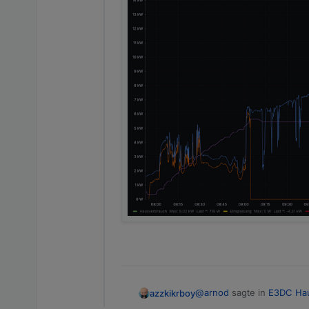
@
arnod
sagte in
E3DC Hau
azzkikrboy