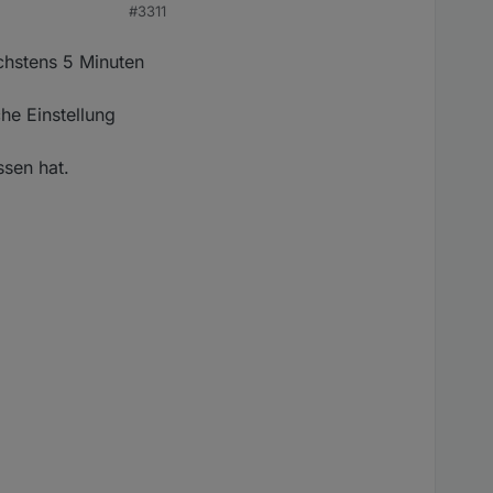
#3311
chstens 5 Minuten
he Einstellung
einem vorher
ssen hat.
eits in die
ausreichte.
100% SOC am
iegeln weiter
 Leistung
.