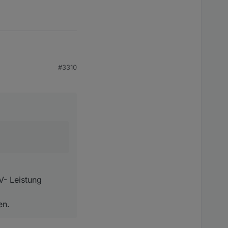
Wh
aktualisiert wird,
#3310
ng vorhersagt.
 die Batterie
weiter nach hinten
V- Leistung
en.