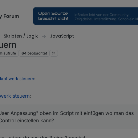
y Forum
Skripten / Logik
JavaScript
uern
1m
aufrufe
64
beobachtet
raftwerk steuern
:
werk steuern
:
 3 sek. + Abfrageintervall Script 3 sek. + Reaktionszeit E3DC bis die R
 sind schon 12 sek. im Worstcase.
ht eine "User Anpassung" oben im Script mit einfügen wo man das Ausfü
ann? Ich führe bei mir die Skripte eigentlich immer Sekündlich aus. Der 
 "User Anpassung" oben im Script mit einfügen wo man das
st klar dass das ungünstig ist für Leute die da nur ein Raspberry nutzen, 
ontrol einstellen kann?
egal :) Die 3 Sekunden kann man ja als Standard drinnen lassen :)
len, indem du aus der 3 eine 1 machst.