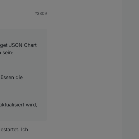
art klickst sollte
#3309
dget JSON Chart
 sein:
müssen die
ktualisiert wird,
startet. Ich
e Einstellungen auch