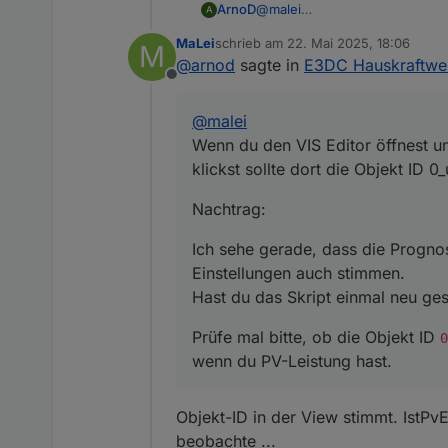
@
malei
ArnoD
A
Wenn du den VIS Editor öffnes
MaLei
schrieb am
22. Mai 2025, 18:06
M
dort die Objekt ID 0_userdata.
zuletzt editiert von
@
arnod
sagte in
E3DC Hauskraftwer
Offline
@
malei
Wenn du den VIS Editor öffnest 
klickst sollte dort die Objekt ID
Nachtrag:
Ich sehe gerade, dass die Progn
Einstellungen auch stimmen.
Hast du das Skript einmal neu ges
Prüfe mal bitte, ob die Objekt ID
0
wenn du PV-Leistung hast.
Nachtrag:
Objekt-ID in der View stimmt. IstPvE
beobachte ...
Ich sehe gerade, dass die Pro