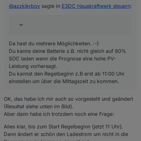
@
azzkikrboy
Du kanns deine Batterie z.B. nicht gleich auf 60% SOC
@
azzkikrboy
sagte in
E3DC Hauskraftwerk steuern
:
Sieht so aus, als ob um ca. 11:15 Uhr die PV-
laden wenn die Prognose eine hohe PV- Leistung
Leistung so hoch war, dass der Überschuss
vorhersagt.
bereits in die Batterie geladen wurde, um ein
Du kannst den Regelbeginn z.B erst ab 11:00 Uhr
Abriegeln zu verhindern und dann die
einstellen um über die Mittagszeit zu kommen.
Batterie nicht mehr ausreichte.
Da hast du mehrere Möglichkeiten. :-)
OK, aus deiner Erfahrung: gibt es eine Möglichkeit
Du kanns deine Batterie z.B. nicht gleich auf 60%
die Parameter so zu ändern, dass das Abriegeln
SOC laden wenn die Prognose eine hohe PV-
weiter nach hinten (also später) verlegt werden
Leistung vorhersagt.
könnte?
Du kannst den Regelbeginn z.B erst ab 11:00 Uhr
einstellen um über die Mittagszeit zu kommen.
OK, das habe ich mir auch so vorgestellt und geändert
(Resultat siehe unten im Bild).
Aber dann habe ich trotzdem noch eine Frage:
Alles klar, bis zum Start Regelbeginn (jetzt 11 Uhr).
Dann ändert er schön den Ladestrom um nicht in die