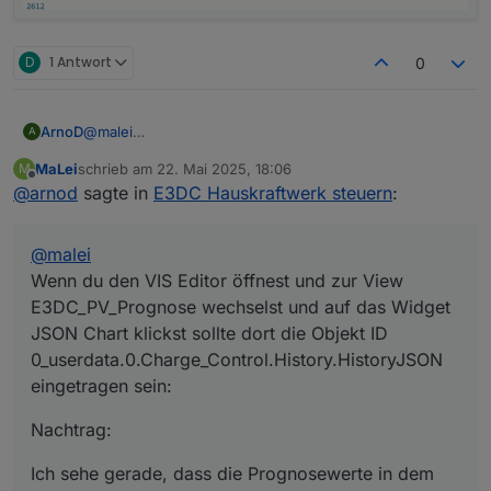
D
1 Antwort
0
@
malei
ArnoD
A
Wenn du den VIS Editor öffnest und zur View
MaLei
schrieb am
22. Mai 2025, 18:06
M
E3DC_PV_Prognose wechselst und auf das Widget
zuletzt editiert von
Offline
@
arnod
sagte in
E3DC Hauskraftwerk steuern
:
JSON Chart klickst sollte dort die Objekt ID
0_userdata.0.Charge_Control.History.HistoryJSON
eingetragen sein:
@
malei
Wenn du den VIS Editor öffnest und zur View
E3DC_PV_Prognose wechselst und auf das Widget
JSON Chart klickst sollte dort die Objekt ID
0_userdata.0.Charge_Control.History.HistoryJSON
Nachtrag:
eingetragen sein:
Ich sehe gerade, dass die Prognosewerte in dem
Diagramm noch aktualisiert werden, dann müssen die
Nachtrag:
Einstellungen auch stimmen.
Prüfe mal bitte, ob die Objekt ID
Hast du das Skript einmal neu gestartet?
0_userdata.0.Charge_Control.Allgemein.IstPv
Ich sehe gerade, dass die Prognosewerte in dem
ErtragLM0_kWh
aktualisiert wird, wenn du PV-Leistung