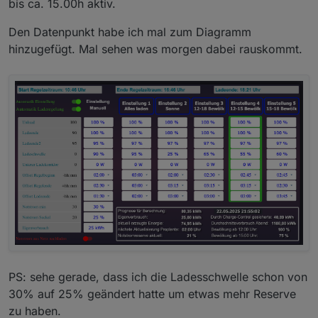
bis ca. 15.00h aktiv.
gerade aktiv war.
wir die Regelung E3DC überlassen, da man mit einem
Ich vermute, dass bei der stark wechselnden PV-
Skript von extern über zwei Schnittstellen gar nicht so
Den Datenpunkt habe ich mal zum Diagramm
Leistung das Skript die Regelung E3DC überlassen hat.
schnell reagieren kann.
Hier mal ein Beispiel von mir gestern:
Du kannst ja mal bei dir auch die Objekt-ID
e3dc-
hinzugefügt. Mal sehen was morgen dabei rauskommt.
rscp.0.EMS.STATUS_7
im Diagramm anzeigen lassen,
dann erkennst du sofort, ob es ein Problem vom Skript
ist oder der E3DC Regelung.
PS: sehe gerade, dass ich die Ladesschwelle schon von
30% auf 25% geändert hatte um etwas mehr Reserve
zu haben.