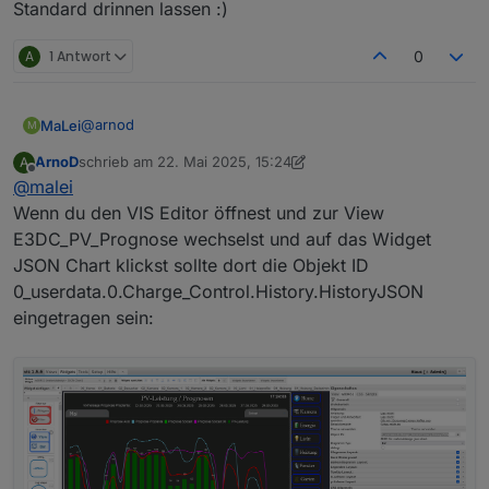
Standard drinnen lassen :)
A
1 Antwort
0
@
arnod
MaLei
M
ArnoD
schrieb am
22. Mai 2025, 15:24
A
zuletzt editiert von ArnoD
Offline
@
malei
Wenn du den VIS Editor öffnest und zur View
E3DC_PV_Prognose wechselst und auf das Widget
JSON Chart klickst sollte dort die Objekt ID
0_userdata.0.Charge_Control.History.HistoryJSON
eingetragen sein:
Was meinst du mit Einstellungen?