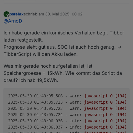
PV-Leistung das Skript die Regelung E3DC
überlassen hat.
psrelax
schrieb am
30. Mai 2025, 00:02
P
Hier mal ein Beispiel von mir gestern:
Auch wieder
100% gegen 14.00h
und danach voll
zuletzt editiert von
Offline
@
ArnoD
in die Abregelung.
Ich habe gerade ein komisches Verhalten bzgl. Tibber
laden festgestellt.
Prognose sieht gut aus, SOC ist auch hoch genug. ->
TibberScript will den Akku laden.
Was mir gerade noch aufgefallen ist, ist
Speichergroesse = 15kWh. Wie kommt das Script da
drauf? Ich hab 19,5kWh.
Der grüne Balken ganz unten im Diagramm
zeigt an, wann E3DC von extern gesteuert
2025-05-30 01:43:05.506 - warn:
javascript.0
(194)
s
wurde, also vom Skript.
2025-05-30 01:43:05.723 - warn:
javascript.0
(194)
s
Bei stark schwankender PV-Leistung oder
2025-05-30 01:43:05.723 - warn:
javascript.0
(194)
s
wenn die PV-Leistung geringer ist als die
2025-05-30 01:43:05.724 - warn:
javascript.0
(194)
s
berechnete Ladeleistung wir die Regelung
2025-05-30 01:43:06.036 - info:
javascript.0
(194)
s
E3DC überlassen, da man mit einem Skript von
2025-05-30 01:43:06.037 - info:
javascript.0
(194)
s
extern über zwei Schnittstellen gar nicht so