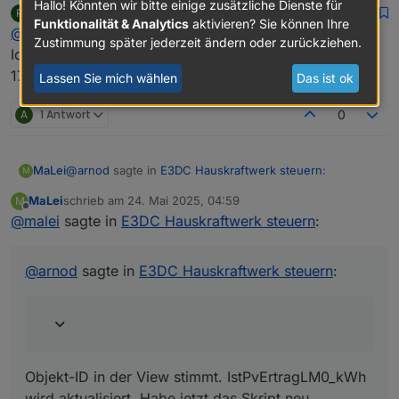
Hallo! Könnten wir bitte einige zusätzliche Dienste für
psrelax
schrieb am
23. Mai 2025, 23:40
P
zuletzt editiert von
Funktionalität & Analytics
aktivieren? Sie können Ihre
Offline
@
ArnoD
Zustimmung später jederzeit ändern oder zurückziehen.
Ich wollt kurz mal nachfragen, ob du meinen Post vom
17. Mai 2025, 23:32 gesehen hast :-)
Lassen Sie mich wählen
Das ist ok
A
1 Antwort
0
@
arnod
sagte in
E3DC Hauskraftwerk steuern
:
MaLei
M
MaLei
schrieb am
24. Mai 2025, 04:59
M
zuletzt editiert von
Offline
@
malei
sagte in
@
malei
E3DC Hauskraftwerk steuern
:
Wenn du den VIS Editor öffnest und zur View
Objekt-ID in der View stimmt. IstPvErtragLM0_kWh wird
E3DC_PV_Prognose wechselst und auf das Widget
aktualisiert. Habe jetzt das Skript neu gestartet. Ich
@
arnod
sagte in
E3DC Hauskraftwerk steuern
:
JSON Chart klickst sollte dort die Objekt ID
beobachte ...
0_userdata.0.Charge_Control.History.HistoryJSON
eingetragen sein:
Nachtrag:
Ich sehe gerade, dass die Prognosewerte in dem
Objekt-ID in der View stimmt. IstPvErtragLM0_kWh
Diagramm noch aktualisiert werden, dann müssen
wird aktualisiert. Habe jetzt das Skript neu