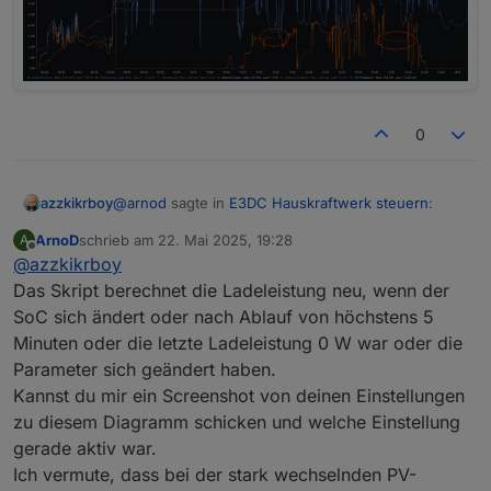
0
@
arnod
sagte in
E3DC Hauskraftwerk steuern
:
azzkikrboy
ArnoD
schrieb am
22. Mai 2025, 19:28
A
zuletzt editiert von
Offline
@
azzkikrboy
@
azzkikrboy
sagte in
E3DC Hauskraftwerk
steuern
:
Das Skript berechnet die Ladeleistung neu, wenn der
OK, das habe ich mir auch so vorgestellt und
SoC sich ändert oder nach Ablauf von höchstens 5
geändert (Resultat siehe unten im Bild).
@
arnod
sagte in
E3DC Hauskraftwerk
Minuten oder die letzte Ladeleistung 0 W war oder die
Aber dann habe ich trotzdem noch eine Frage:
Alles klar, bis zum Start Regelbeginn (jetzt 11 Uhr).
steuern
:
Dann ändert er schön den Ladestrom um nicht in
Parameter sich geändert haben.
die Begrenzung zu kommen, soweit gut.
ABER, wenn die PV-Leistung sinkt (z.B. Wolken,
Kannst du mir ein Screenshot von deinen Einstellungen
siehe rote Kreise) sieht es so aus, als ob er mit
@
azzkikrboy
zu diesem Diagramm schicken und welche Einstellung
einem vorher berechneten mehr oder weniger
Sieht so aus, als ob um ca. 11:15 Uhr
gerade aktiv war.
konstantem Ladestrom weiterläuft.
die PV-Leistung so hoch war, dass
Sollte er hier nicht das neue SOC-Delta berechnen
Ich vermute, dass bei der stark wechselnden PV-
der Überschuss bereits in die
und einen neuen Ladestrom nutzen, um die 100%