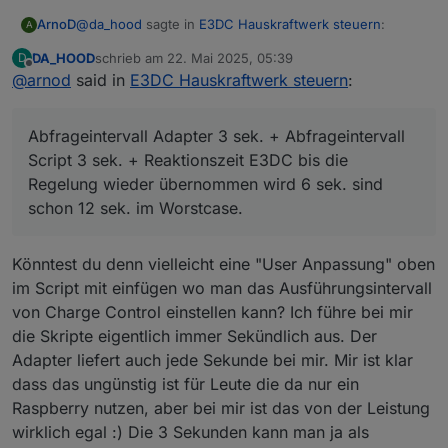
@
da_hood
sagte in
E3DC Hauskraftwerk steuern
:
ArnoD
A
DA_HOOD
schrieb am
22. Mai 2025, 05:39
D
zuletzt editiert von
Offline
@
arnod
said in
Ja klar darf er 1 Sekunde brauchen um
E3DC Hauskraftwerk steuern
:
nachzuregeln, aber das bliebt ja ne Minute stehen
1 Minute nicht, aber es sind bis zu 10 sek. normal.
beim Netzbezug oder länger und das darf nicht
Abfrageintervall Adapter 3 sek. + Abfrageintervall Script
Abfrageintervall Adapter 3 sek. + Abfrageintervall
sein.
3 sek. + Reaktionszeit E3DC bis die Regelung wieder
Script 3 sek. + Reaktionszeit E3DC bis die
übernommen wird 6 sek. sind schon 12 sek. im
Regelung wieder übernommen wird 6 sek. sind
Worstcase.
schon 12 sek. im Worstcase.
Könntest du denn vielleicht eine "User Anpassung" oben
im Script mit einfügen wo man das Ausführungsintervall
von Charge Control einstellen kann? Ich führe bei mir
die Skripte eigentlich immer Sekündlich aus. Der
Adapter liefert auch jede Sekunde bei mir. Mir ist klar
dass das ungünstig ist für Leute die da nur ein
Raspberry nutzen, aber bei mir ist das von der Leistung
wirklich egal :) Die 3 Sekunden kann man ja als