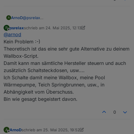
@
psrelax
ArnoD
A
ups habe ich überlesen sorry.
psrelax
schrieb am
24. Mai 2025, 12:13
P
Das Thema EVCC werde ich mir mal anschauen, es liest
Kann jetzt aber etwas dauern.
zuletzt editiert von psrelax
Offline
@
arnod
sich schon mal spannend.
Eventuell kann ich mir dann das Thema Wallbox steuern
Kein Problem :-)
sparen. :-)
Theoretisch ist das eine sehr gute Alternative zu deinem
Wallbox-Script.
Damit kann man sämtliche Hersteller steuern und auch
zusätzlich Schaltsteckdosen, usw....
Ich Schalte damit meine Wallbox, meine Pool
Wärmepumpe, Teich Springbrunnen, usw., in
Abhängigkeit vom Überschuss.
Bin wie gesagt begeistert davon.
0
ArnoD
schrieb am
25. Mai 2025, 19:52
A
zuletzt editiert von ArnoD