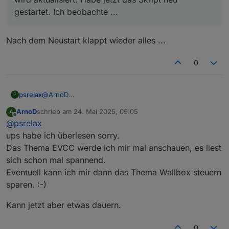
die Einstellungen auch stimmen.
Hast du das Skript einmal neu gestartet?
gestartet. Ich beobachte ...
Prüfe mal bitte, ob die Objekt ID
0_userdata.0.Charge_Control.Allgemein.Is
Nach dem Neustart klappt wieder alles ...
tPvErtragLM0_kWh
aktualisiert wird, wenn du PV-
Leistung hast.
0
psrelax
@
ArnoD
P
Ich wollt kurz mal nachfragen, ob du meinen Post vom
ArnoD
schrieb am
24. Mai 2025, 09:05
A
17. Mai 2025, 23:32 gesehen hast :-)
zuletzt editiert von
Offline
@
psrelax
ups habe ich überlesen sorry.
Das Thema EVCC werde ich mir mal anschauen, es liest
sich schon mal spannend.
Eventuell kann ich mir dann das Thema Wallbox steuern
sparen. :-)
Kann jetzt aber etwas dauern.
0