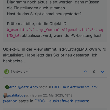
Diagramm noch aktualisiert werden, dann müssen
hast.
die Einstellungen auch stimmen.
Hast du das Skript einmal neu gestartet?
Prüfe mal bitte, ob die Objekt ID
0_userdata.0.Charge_Control.Allgemein.IstPvErtrag
aktualisiert wird, wenn du PV-Leistung hast.
LM0_kWh
Objekt-ID in der View stimmt. IstPvErtragLM0_kWh wird
aktualisiert. Habe jetzt das Skript neu gestartet. Ich
beobachte ...
M
1 Antwort
0
@
azzkikrboy
sagte in
E3DC Hauskraftwerk steuern
:
ArnoD
A
azzkikrboy
schrieb am
22. Mai 2025, 18:13
zuletzt editiert von
Offline
@
arnod
sagte in
E3DC Hauskraftwerk steuern
:
@
arnod
sagte in
E3DC Hauskraftwerk steuern
:
Da hast du mehrere Möglichkeiten. :-)