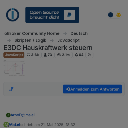
Weiter zum Inhalt
ioBroker Community Home
Deutsch
Skripten / Logik
JavaScript
E3DC Hauskraftwerk steuern
JavaScript
3.6k
73
2.1m
64
Anmelden zum Antworten
ArnoD
@
malei
A
Wird gar nichts angezeigt oder nur die Linien von der
MaLei
schrieb am
21. Mai 2025, 18:32
M
Prognose?
zuletzt editiert von