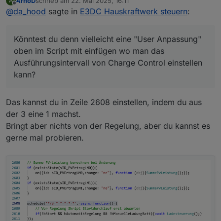
ArnoD
schrieb am
22. Mai 2025, 16:11
A
zuletzt editiert von
Offline
@
da_hood
sagte in
Abfrageintervall Adapter 3 sek. +
E3DC Hauskraftwerk steuern
:
Abfrageintervall Script 3 sek. + Reaktionszeit
Könntest du denn vielleicht eine "User Anpassung"
E3DC bis die Regelung wieder übernommen
oben im Script mit einfügen wo man das
Könntest du denn vielleicht eine "User Anpassung"
wird 6 sek. sind schon 12 sek. im Worstcase.
Ausführungsintervall von Charge Control einstellen
oben im Script mit einfügen wo man das
kann? Ich führe bei mir die Skripte eigentlich immer
Ausführungsintervall von Charge Control einstellen
Sekündlich aus. Der Adapter liefert auch jede
kann?
Sekunde bei mir. Mir ist klar dass das ungünstig ist
für Leute die da nur ein Raspberry nutzen, aber bei
mir ist das von der Leistung wirklich egal :) Die 3
Das kannst du in Zeile 2608 einstellen, indem du aus
Sekunden kann man ja als Standard drinnen lassen
:)
der 3 eine 1 machst.
Bringt aber nichts von der Regelung, aber du kannst es
gerne mal probieren.