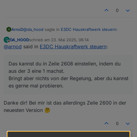
0
@
da_hood
sagte in
E3DC Hauskraftwerk steuern
:
ArnoD
A
DA_HOOD
schrieb am
23. Mai 2025, 06:14
D
zuletzt editiert von
Offline
@
arnod
said in
Könntest du denn vielleicht eine "User
E3DC Hauskraftwerk steuern
:
Anpassung" oben im Script mit einfügen wo man
Das kannst du in Zeile 2608 einstellen, indem du aus
das Ausführungsintervall von Charge Control
der 3 eine 1 machst.
Das kannst du in Zeile 2608 einstellen, indem du
einstellen kann?
Bringt aber nichts von der Regelung, aber du kannst es
aus der 3 eine 1 machst.
gerne mal probieren.
Bringt aber nichts von der Regelung, aber du kannst
es gerne mal probieren.
Danke dir! Bei mir ist das allerdings Zeile 2600 in der
neuesten Version 🤔
0