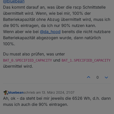
@
bluebean
Batterie in % aus den technischen Daten E3DC (z.B.
beim S10 E pro 90%)
".
Das kommt darauf an, was über die rscp Schnittstelle
Gilt das jetzt so nicht mehr?
übermittelt wird. Wenn, wie bei mir, 100% der
Batteriekapazität ohne Abzug übermittelt wird, muss ich
die 90% eintragen, da ich nur 90% nutzen kann.
Wenn aber wie bei
@
da_hood
bereits die nicht nutzbare
Batteriekapazität abgezogen wurde, dann natürlich
100%.
Du musst also prüfen, was unter
und
BAT_0.SPECIFIED_CAPACITY
BAT_1.SPECIFIED_CAPACITY
übermittel wird.
0
bluebean
schrieb am
13. März 2024, 21:07
zuletzt editiert von
Offline
Ah, ok - da steht bei mir jeweils die 6526 Wh, d.h. dann
muss ich auch die 90% eintragen.