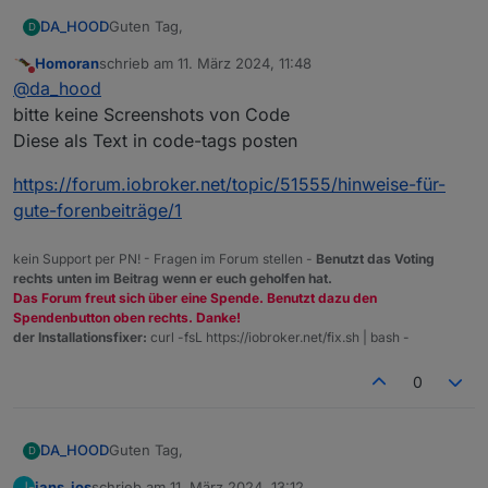
Guten Tag,
DA_HOOD
D
Homoran
schrieb am
11. März 2024, 11:48
ich habe gestern versucht das ganze zu installieren,
zuletzt editiert von
Nicht stören
@
da_hood
musste heute aber feststellen das überhaupt nichts
passiert ist. Ich bin nach der Anleitung vorgegangen
Vielen Dank schonmal! :)
bitte keine Screenshots von Code
und habe die ganzen Werte auch eingetragen.
Diese als Text in code-tags posten
Beim starten des Scripts gibt es auch
Fehlermeldungen aus denen ich nicht schlau werde.
https://forum.iobroker.net/topic/51555/hinweise-für-
Würde mich über Hilfe freuen.
gute-forenbeiträge/1
kein Support per PN! - Fragen im Forum stellen -
Benutzt das Voting
rechts unten im Beitrag wenn er euch geholfen hat.
Das Forum freut sich über eine Spende. Benutzt dazu den
Spendenbutton oben rechts. Danke!
der Installationsfixer:
curl -fsL https://iobroker.net/fix.sh | bash -
0
Guten Tag,
DA_HOOD
D
jans_ios
schrieb am
11. März 2024, 13:12
J