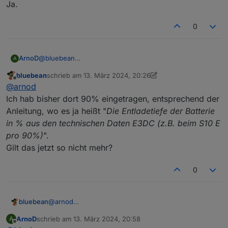
eintragen.
Ja.
Nebenfrage: meinst Du hier den Wert bei
10_maxEntladetiefeBatterie?
0
ArnoD
@
bluebean
A
Ja.
bluebean
schrieb am
13. März 2024, 20:26
zuletzt editiert von bluebean
Offline
@
arnod
Ich hab bisher dort 90% eingetragen, entsprechend der
Anleitung, wo es ja heißt "
Die Entladetiefe der Batterie
in % aus den technischen Daten E3DC (z.B. beim S10 E
pro 90%)
".
Gilt das jetzt so nicht mehr?
0
bluebean
@
arnod
Ich hab bisher dort 90% eingetragen, entsprechend
ArnoD
schrieb am
13. März 2024, 20:58
A
der Anleitung, wo es ja heißt "
Die Entladetiefe der
zuletzt editiert von
Offline