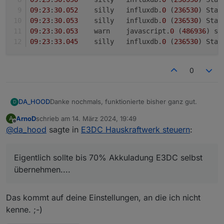
09
:
23
:
30.052
	silly	influxdb.
0
 (
236530
) Stat
09
:
23
:
30.053
	silly	influxdb.
0
 (
236530
) Stat
09
:
23
:
30.053
	warn	javascript.
0
 (
486936
) sc
09
:
23
:
33.045
	silly	influxdb.
0
 (
236530
) Stat
0
Danke nochmals, funktionierte bisher ganz gut.
DA_HOOD
D
ArnoD
schrieb am
14. März 2024, 19:49
A
Jetzt hat er aber die Ladung verhindert wo nur ein
zuletzt editiert von
Offline
@
da_hood
sagte in
E3DC Hauskraftwerk steuern
:
Neustart des Scripts half :/
5 Minuten nach dem Neustart speist er wieder ins
09:23:24.048	warn	javascript.0 (486936) sc
Netz ein....
09:23:24.050	silly	influxdb.0 (236530) Sta
Eigentlich sollte bis 70% Akkuladung E3DC selbst
Eigentlich sollte bis 70% Akkuladung E3DC selbst
09:23:24.051	silly	influxdb.0 (236530) Sta
übernehmen....
übernehmen....
09:23:24.052	warn	javascript.0 (486936) sc
09:23:25.130	silly	influxdb.0 (236530) Sta
09:23:27.044	warn	javascript.0 (486936) sc
Das kommt auf deine Einstellungen, an die ich nicht
09:23:29.149	silly	influxdb.0 (236530) Sta
09:23:30.050	silly	influxdb.0 (236530) Sta
kenne. ;-)
09:23:30.052	silly	influxdb.0 (236530) Sta