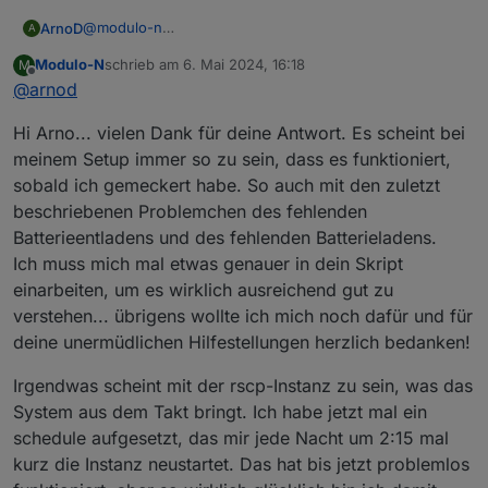
@
modulo-n
ArnoD
A
Aus der Ferne ist es nicht einfach, zu sagen, woran es
Modulo-N
schrieb am
6. Mai 2024, 16:18
M
liegt. Da hier keiner die Informationen hat, wie wenn
zuletzt editiert von
Offline
@
arnod
man direkt davor sitzt.
Wenn du die rscp Instanz beendest, ist es klar, dass die
Hi Arno... vielen Dank für deine Antwort. Es scheint bei
Batterie geladen wird, da das Script über die rscp
Instanz dein E3DC Hauskraftwerk steuert.
meinem Setup immer so zu sein, dass es funktioniert,
Dein erstes Problem war ja, dass die Batterie nicht
sobald ich gemeckert habe. So auch mit den zuletzt
entladen wurde, ist das jetzt immer noch der Fall?
beschriebenen Problemchen des fehlenden
Dein neues Problem ist, dass bei PV-Überschuss die
Batterie nicht geladen wird.
Batterieentladens und des fehlenden Batterieladens.
Vermutlich liegt es an deinen Einstellungen, aber um da,
Ich muss mich mal etwas genauer in dein Skript
was zu sagen muss man wissen, was du eingestellt
einarbeiten, um es wirklich ausreichend gut zu
hast.
verstehen... übrigens wollte ich mich noch dafür und für
Ein Diagramm wo man erkennen kann wie der
Tagesverlauf der PV-Leistung, Einspeiseleistung und
Könnte man schon einiges mehr sagen.
deine unermüdlichen Hilfestellungen herzlich bedanken!
Batterieleistung mit Batterie SOC war, ist auch immer
hilfreich.
Irgendwas scheint mit der rscp-Instanz zu sein, was das
Wenn ich von dir z.B solche Bilder hätte:
System aus dem Takt bringt. Ich habe jetzt mal ein
schedule aufgesetzt, das mir jede Nacht um 2:15 mal
kurz die Instanz neustartet. Das hat bis jetzt problemlos