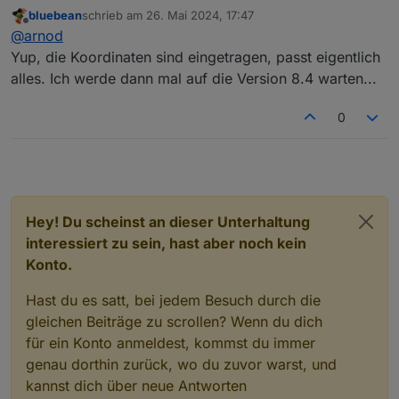
Sind in den Systemeinstellungen dann die richtigen
bluebean
schrieb am
26. Mai 2024, 17:47
Koordinaten eingetragen?
zuletzt editiert von
Offline
@
arnod
Yup, die Koordinaten sind eingetragen, passt eigentlich
alles. Ich werde dann mal auf die Version 8.4 warten...
0
Hey! Du scheinst an dieser Unterhaltung
interessiert zu sein, hast aber noch kein
Konto.
Hast du es satt, bei jedem Besuch durch die
gleichen Beiträge zu scrollen? Wenn du dich
für ein Konto anmeldest, kommst du immer
genau dorthin zurück, wo du zuvor warst, und
kannst dich über neue Antworten