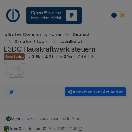
Weiter zum Inhalt
ioBroker Community Home
Deutsch
Skripten / Logik
JavaScript
E3DC Hauskraftwerk steuern
JavaScript
3.6k
73
2.1m
64
Anmelden zum Antworten
Hallo zusammen, hallo Arno,
Modulo-N
M
ArnoD
schrieb am
10. Apr. 2024, 16:50
A
ich benutze ChargeControl jetzt schon eine ganze
zuletzt editiert von ArnoD
4. Okt. 2024, 19:22