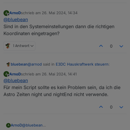
ArnoD
schrieb am
26. Mai 2024, 14:34
A
zuletzt editiert von
Offline
@
bluebean
Sind in den Systemeinstellungen dann die richtigen
Koordinaten eingetragen?
1 Antwort
0
@
arnod
said in
E3DC Hauskraftwerk steuern
:
bluebean
ArnoD
schrieb am
26. Mai 2024, 14:41
A
zuletzt editiert von
Offline
@
bluebean
Hast du bei der Javascript Instanz unter ASTRO-
EINSTELLUNGEN deine Koordinaten
Für mein Script sollte es kein Problem sein, da ich die
Ich habe die Option "Systemeinstellungen
eingetragen oder die Option
Astro Zeiten night und nightEnd nicht verwende.
verwenden", wobei in der Karte rechts daneben
Systemeinstellungen verwenden aktiviert?
aber auch meine korrekte Position angezeigt wird.
0
ArnoD
@
bluebean
A