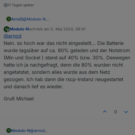
11 Tagen später
ArnoD
@
Modulo-N
A
Kann es sein, dass du deine Notstromreserve so hoch
Modulo-N
schrieb am
5. Mai 2024, 09:41
M
eingestellt hast?
zuletzt editiert von
Offline
@
arnod
Das wäre jetzt der erste Grund, was mir einfallen
würde.
Nein. so hoch war das nicht eingestellt... Die Batterie
Prüfe mal Notstrom min und Notstrom Sockel, und stelle
wurde tagsüber auf ca. 80% geladen und der Notstrom
diese mal auf 0 % um zu sehen, ob es dann
(Min und Sockel ) stand auf 40% bzw. 30%. Deswegen
funktioniert.
hatte ich ja nachgefragt, denn die 80% wurden nicht
Wenn es bis jetzt funktioniert hat, was hat sich dann
geändert?
angetatstet, sondern alles wurde aus dem Netz
gezogen. Ich hab dann die rscp-Instanz neugestartet
und danach lief es wieder.
Gruß Michael
0
@
arnod
Modulo-N
M