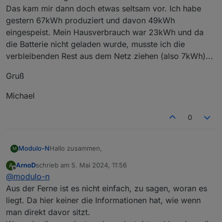
Das kam mir dann doch etwas seltsam vor. Ich habe
gestern 67kWh produziert und davon 49kWh
eingespeist. Mein Hausverbrauch war 23kWh und da
die Batterie nicht geladen wurde, musste ich die
verbleibenden Rest aus dem Netz ziehen (also 7kWh)...
Gruß
Michael
0
Hallo zusammen,
Modulo-N
M
ArnoD
schrieb am
5. Mai 2024, 11:56
A
ich habe weiterhin Probleme mit den Skripten und
zuletzt editiert von
Offline
@
modulo-n
den Einstellungen. Gestern war z.B. wieder ein
seltsamer Tag: Die Sonne schien quasi den ganzen
Gruß
Aus der Ferne ist es nicht einfach, zu sagen, woran es
Tag, die Anlage ist ein paarmal in die Abregelung
liegt. Da hier keiner die Informationen hat, wie wenn
gelaufen, aber nicht ein Watt wurde in die Batterie
Michael
man direkt davor sitzt.
gepumpt. Der gesamte Überschuss wurde ins Netzt