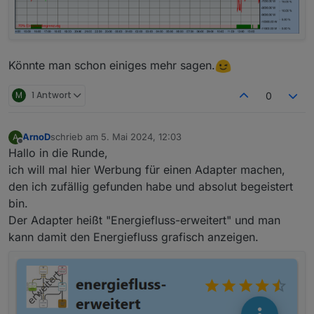
Könnte man schon einiges mehr sagen.
M
1 Antwort
0
ArnoD
schrieb am
5. Mai 2024, 12:03
A
zuletzt editiert von
Offline
Hallo in die Runde,
ich will mal hier Werbung für einen Adapter machen,
den ich zufällig gefunden habe und absolut begeistert
bin.
Der Adapter heißt "Energiefluss-erweitert" und man
kann damit den Energiefluss grafisch anzeigen.