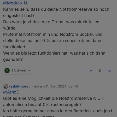
Offline
@
Modulo-N
Weile, aber in den letzten Tagen ist mir ein
seltsames Verhalten aufgefallen und ich weiß nicht,
Gruß
Kann es sein, dass du deine Notstromreserve so hoch
an welchem Parameter ich schrauben sollte, um
eingestellt hast?
wieder zu einem Normalzustand zu gelangen.
Michael
Das wäre jetzt der erste Grund, was mir einfallen
Die Batterie wird tagsüber brav geladen, und wenn
würde.
dann abends die Sonne weg ist oder nur noch
wenig Strom vom Dach kommt, wird das Haus nicht
Prüfe mal Notstrom min und Notstrom Sockel, und
aus der Batterie versorgt, sondern zieht den Strom
stelle diese mal auf 0 % um zu sehen, ob es dann
direkt aus dem Netz. Das geht dann die ganze
funktioniert.
Nacht durch, wie ich an den Aufzeichnungen sehen
Wenn es bis jetzt funktioniert hat, was hat sich dann
kann. Wenn ich das Skript anhalte, dauert es ein
paar Minuten und die Batterie fängt an, das Haus zu
geändert?
versorgen. Ich habe keine Sperrzeiten definiert und
kann beim besten Willen keinen Parameter finden,
M
1 Antwort
0
der für diesen Effekt verantwortlich sein könnte.
Irgendjemand eine Idee?
azzkikrboy
schrieb am
11. Apr. 2024, 08:48
zuletzt editiert von
Offline
@
ArnoD
Gibt es eine Möglichkeit die Notstromreserve NICHT
automatisch bis auf 0% runterzuregeln?
Ich hätte gerne immer etwas in den Batterien, auch jetzt