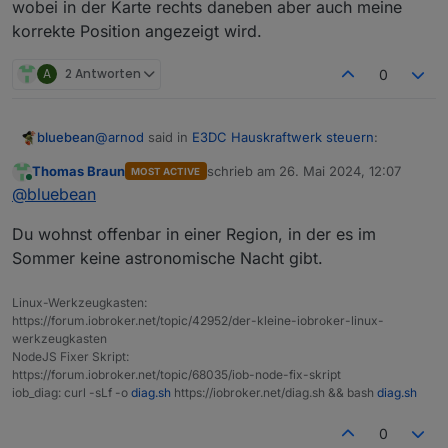
wobei in der Karte rechts daneben aber auch meine
korrekte Position angezeigt wird.
A
2 Antworten
0
@
arnod
said in
E3DC Hauskraftwerk steuern
:
bluebean
Thomas Braun
schrieb am
26. Mai 2024, 12:07
MOST ACTIVE
zuletzt editiert von
Online
Hast du bei der Javascript Instanz unter ASTRO-
@
bluebean
EINSTELLUNGEN deine Koordinaten
Ich habe die Option "Systemeinstellungen
eingetragen oder die Option
Du wohnst offenbar in einer Region, in der es im
verwenden", wobei in der Karte rechts daneben
Systemeinstellungen verwenden aktiviert?
Sommer keine astronomische Nacht gibt.
aber auch meine korrekte Position angezeigt wird.
Linux-Werkzeugkasten:
https://forum.iobroker.net/topic/42952/der-kleine-iobroker-linux-
werkzeugkasten
NodeJS Fixer Skript:
https://forum.iobroker.net/topic/68035/iob-node-fix-skript
iob_diag: curl -sLf -o
diag.sh
https://iobroker.net/diag.sh && bash
diag.sh
0