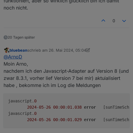
funktioniert, aber so wirklich glücklich bin ich damit
noch nicht.
0
20 Tagen später
bluebean
schrieb am
26. Mai 2024, 05:04
zuletzt editiert von bluebean
Offline
@
ArnoD
Moin Arno,
nachdem ich den Javascript-Adapter auf Version 8 (und
zwar 8.3.1, vorher lief Version 7 bei mir) aktuialisiert
habe , bekomme ich im Log die Meldungen
javascript.
0
2024
-
05
-
26
00
:
00
:
01.038
error
	[sunTimeSche
javascript.
0
2024
-
05
-
26
00
:
00
:
01.029
error
	[sunTimeSche