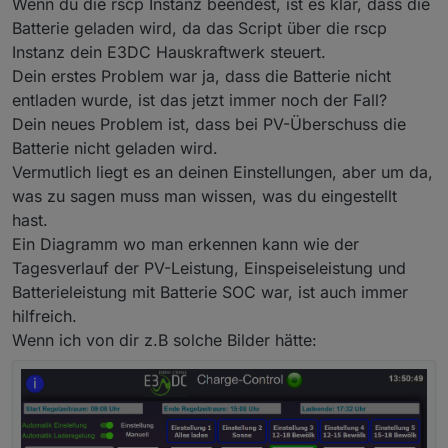
Wenn du die rscp Instanz beendest, ist es klar, dass die
gepumpt und selbst während der Abregelung am
frühen Nachmittag ging nichts in die Batterie. Ich
Batterie geladen wird, da das Script über die rscp
habe dann einfach mal die rspc-Instanz gekillt und
Instanz dein E3DC Hauskraftwerk steuert.
prompt ging es. Als ich rscp wieder eingeschaltet
Dein erstes Problem war ja, dass die Batterie nicht
habe, ist wieder Einstellung 2 aktiviert worden (ich
entladen wurde, ist das jetzt immer noch der Fall?
hab da die Parameter von Arno übernommen) aber
nach kurzer Zeit wurde das Laden der Batterie
Dein neues Problem ist, dass bei PV-Überschuss die
wieder eingestellt. So ging es dann bis zum
Batterie nicht geladen wird.
Sonnenuntergang, d.h. die Batterie hatte bis auf das
Vermutlich liegt es an deinen Einstellungen, aber um da,
kurze Laden durch manuelles Abschießen des rscp
was zu sagen muss man wissen, was du eingestellt
den Stand vom Morgen...
Das kam mir dann doch etwas seltsam vor. Ich habe
hast.
gestern 67kWh produziert und davon 49kWh
Ein Diagramm wo man erkennen kann wie der
eingespeist. Mein Hausverbrauch war 23kWh und
Tagesverlauf der PV-Leistung, Einspeiseleistung und
da die Batterie nicht geladen wurde, musste ich die
verbleibenden Rest aus dem Netz ziehen (also
Batterieleistung mit Batterie SOC war, ist auch immer
7kWh)...
hilfreich.
Wenn ich von dir z.B solche Bilder hätte: