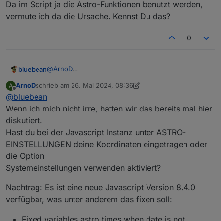
Da im Script ja die Astro-Funktionen benutzt werden,
vermute ich da die Ursache. Kennst Du das?
0
@
ArnoD
bluebean
Moin Arno,
ArnoD
schrieb am
26. Mai 2024, 08:36
A
nachdem ich den Javascript-Adapter auf Version 8
javascript.0

zuletzt editiert von ArnoD
Offline
@
bluebean
(und zwar 8.3.1, vorher lief Version 7 bei mir)
	2024-05-26 00:00:01.038	error	[sunTimeS
Da im Script ja die Astro-Funktionen benutzt werden,
aktuialisiert habe , bekomme ich im Log die
javascript.0

Wenn ich mich nicht irre, hatten wir das bereits mal hier
vermute ich da die Ursache. Kennst Du das?
Meldungen
diskutiert.
Hast du bei der Javascript Instanz unter ASTRO-
EINSTELLUNGEN deine Koordinaten eingetragen oder
die Option
Systemeinstellungen verwenden aktiviert?
Nachtrag: Es ist eine neue Javascript Version 8.4.0
verfügbar, was unter anderem das fixen soll:
Fixed variables.astro times when date is not