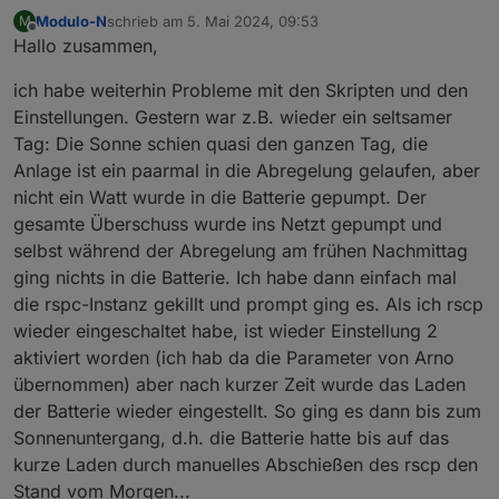
Nein. so hoch war das nicht eingestellt... Die
Modulo-N
schrieb am
5. Mai 2024, 09:53
M
Batterie wurde tagsüber auf ca. 80% geladen und
Gruß Michael
zuletzt editiert von
Offline
Hallo zusammen,
der Notstrom (Min und Sockel ) stand auf 40% bzw.
30%. Deswegen hatte ich ja nachgefragt, denn die
ich habe weiterhin Probleme mit den Skripten und den
80% wurden nicht angetatstet, sondern alles wurde
aus dem Netz gezogen. Ich hab dann die rscp-
Einstellungen. Gestern war z.B. wieder ein seltsamer
Instanz neugestartet und danach lief es wieder.
Tag: Die Sonne schien quasi den ganzen Tag, die
Anlage ist ein paarmal in die Abregelung gelaufen, aber
nicht ein Watt wurde in die Batterie gepumpt. Der
gesamte Überschuss wurde ins Netzt gepumpt und
selbst während der Abregelung am frühen Nachmittag
ging nichts in die Batterie. Ich habe dann einfach mal
die rspc-Instanz gekillt und prompt ging es. Als ich rscp
wieder eingeschaltet habe, ist wieder Einstellung 2
aktiviert worden (ich hab da die Parameter von Arno
übernommen) aber nach kurzer Zeit wurde das Laden
der Batterie wieder eingestellt. So ging es dann bis zum
Sonnenuntergang, d.h. die Batterie hatte bis auf das
kurze Laden durch manuelles Abschießen des rscp den
Stand vom Morgen...