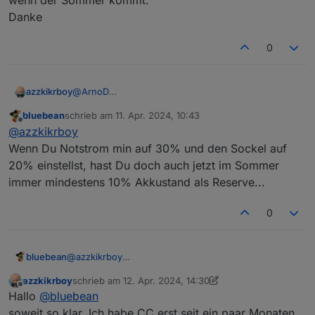
wenn der Sommer kommt.
Danke
0
azzkikrboy
@
ArnoD
Gibt es eine Möglichkeit die Notstromreserve
bluebean
schrieb am
11. Apr. 2024, 10:43
NICHT automatisch bis auf 0% runterzuregeln?
zuletzt editiert von
Offline
@
azzkikrboy
Ich hätte gerne immer etwas in den Batterien, auch
jetzt wenn der Sommer kommt.
Wenn Du Notstrom min auf 30% und den Sockel auf
Danke
20% einstellst, hast Du doch auch jetzt im Sommer
immer mindestens 10% Akkustand als Reserve...
0
bluebean
@
azzkikrboy
Wenn Du Notstrom min auf 30% und den Sockel auf
azzkikrboy
schrieb am
12. Apr. 2024, 14:30
20% einstellst, hast Du doch auch jetzt im Sommer
zuletzt editiert von azzkikrboy
4. Dez. 2024, 16:30
Offline
Hallo
@
bluebean
immer mindestens 10% Akkustand als Reserve...
soweit so klar. Ich habe CC erst seit ein paar Monaten