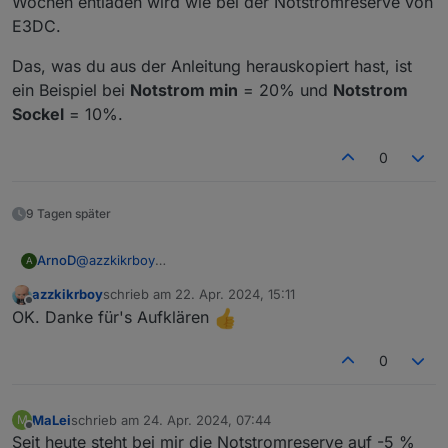
Wochen entladen wird wie bei der Notstromreserve von
E3DC.
Das, was du aus der Anleitung herauskopiert hast, ist
ein Beispiel bei
Notstrom min
= 20% und
Notstrom
Sockel
= 10%.
0
9 Tagen später
@
azzkikrboy
ArnoD
A
nein, du ignorierst nur den Text davor ;-) :
azzkikrboy
schrieb am
22. Apr. 2024, 15:11
Berechnung Notstrom: 21.12 (Wintersonnenwende) ist
Das, was du aus der Anleitung herauskopiert hast, ist
zuletzt editiert von
Offline
OK. Danke für's Aufklären
der Bezugs-SoC = Wert „
Notstrom min
“ und wird bis
ein Beispiel bei
Notstrom min
= 20% und
Notstrom
zum 21.3
Sockel
= 10%.
(Tag-/Nachtgleiche) auf Wert „
Notstrom Sockel
“
0
reduziert und bis zum 20.06 (Sommersonnenwende)
um ca. weitere 10%
reduziert. Ab dem 20.06 (Sommersonnenwende) steigt
MaLei
schrieb am
24. Apr. 2024, 07:44
M
zuletzt editiert von
der Bezugs-SoC wieder bis zum 21.09
Offline
Seit heute steht bei mir die Notstromreserve auf -5 %