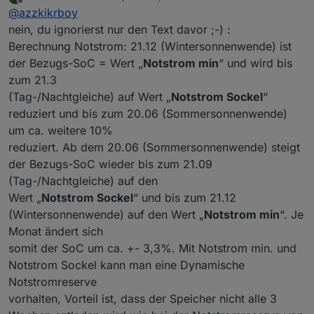
zuletzt editiert von
Offline
@
azzkikrboy
kompletten "Zykluss" durch
Ab dem 21.03 werden die Tage immer länger b
nein, du ignorierst nur den Text davor ;-) :
Es wird also die Speichergrenze weiter jede
Berechnung Notstrom: 21.12 (Wintersonnenwende) ist
Oder ich verstehe die Anleitung falsch und dieser
Ab diesem Zeitpunkt werden die Tage wieder 
der Bezugs-SoC = Wert „
Notstrom min
“ und wird bis
Wert 0% bezieht sich auf bestimmte Werte aus der
Anleitung
zum 21.3
(Tag-/Nachtgleiche) auf Wert „
Notstrom Sockel
“
reduziert und bis zum 20.06 (Sommersonnenwende)
um ca. weitere 10%
reduziert. Ab dem 20.06 (Sommersonnenwende) steigt
der Bezugs-SoC wieder bis zum 21.09
(Tag-/Nachtgleiche) auf den
Wert „
Notstrom Sockel
“ und bis zum 21.12
(Wintersonnenwende) auf den Wert „
Notstrom min
“. Je
Monat ändert sich
somit der SoC um ca. +- 3,3%. Mit Notstrom min. und
Notstrom Sockel kann man eine Dynamische
Notstromreserve
vorhalten, Vorteil ist, dass der Speicher nicht alle 3