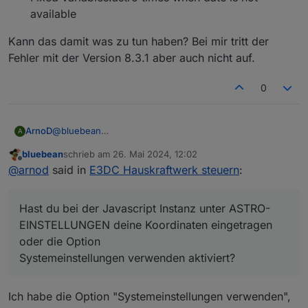
available
Kann das damit was zu tun haben? Bei mir tritt der
Fehler mit der Version 8.3.1 aber auch nicht auf.
0
@
bluebean
ArnoD
A
Wenn ich mich nicht irre, hatten wir das bereits mal hier
bluebean
schrieb am
26. Mai 2024, 12:02
diskutiert.
Nachtrag: Es ist eine neue Javascript Version 8.4.0
zuletzt editiert von
Offline
@
arnod
said in
E3DC Hauskraftwerk steuern
:
Hast du bei der Javascript Instanz unter ASTRO-
verfügbar, was unter anderem das fixen soll:
EINSTELLUNGEN deine Koordinaten eingetragen oder
Fixed variables.astro times when date is not
die Option
Kann das damit was zu tun haben? Bei mir tritt der
available
Hast du bei der Javascript Instanz unter ASTRO-
Systemeinstellungen verwenden aktiviert?
Fehler mit der Version 8.3.1 aber auch nicht auf.
EINSTELLUNGEN deine Koordinaten eingetragen
oder die Option
Systemeinstellungen verwenden aktiviert?
Ich habe die Option "Systemeinstellungen verwenden",