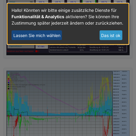
Hallo! Könnten wir bitte einige zusätzliche Dienste für
Funktionalität & Analytics
aktivieren? Sie können Ihre
Zustimmung später jederzeit ändern oder zurückziehen.
Lassen Sie mich wählen
Das ist ok