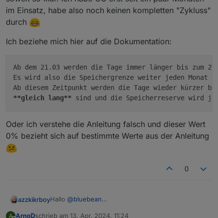
im Einsatz, habe also noch keinen kompletten "Zykluss"
durch
Ich beziehe mich hier auf die Dokumentation:
Ab dem 21.03 werden die Tage immer länger bis zum 20
Es wird also die Speichergrenze weiter jeden Monat u
**gleich lang**
 sind und die Speicherreserve wird je
Oder ich verstehe die Anleitung falsch und dieser Wert
0% bezieht sich auf bestimmte Werte aus der Anleitung
0
Hallo
@
bluebean
azzkikrboy
soweit so klar. Ich habe CC erst seit ein paar
ArnoD
schrieb am
13. Apr. 2024, 11:24
A
Monaten im Einsatz, habe also noch keinen
Ich beziehe mich hier auf die Dokumentation: