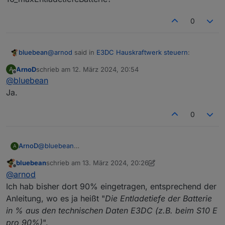
rscp Adapter direkt ausgelesen. Wenn da bereits die
nutzbare Kapazität richtig übermittelt wird, musst du bei
0
den Einstellungen 100% eintragen.
@
arnod
said in
E3DC Hauskraftwerk steuern
:
bluebean
ArnoD
schrieb am
12. März 2024, 20:54
A
zuletzt editiert von
Offline
@
bluebean
... , musst du bei den Einstellungen 100%
eintragen.
Ja.
Nebenfrage: meinst Du hier den Wert bei
10_maxEntladetiefeBatterie?
0
ArnoD
@
bluebean
A
Ja.
bluebean
schrieb am
13. März 2024, 20:26
zuletzt editiert von bluebean
Offline
@
arnod
Ich hab bisher dort 90% eingetragen, entsprechend der
Anleitung, wo es ja heißt "
Die Entladetiefe der Batterie
in % aus den technischen Daten E3DC (z.B. beim S10 E
pro 90%)
".