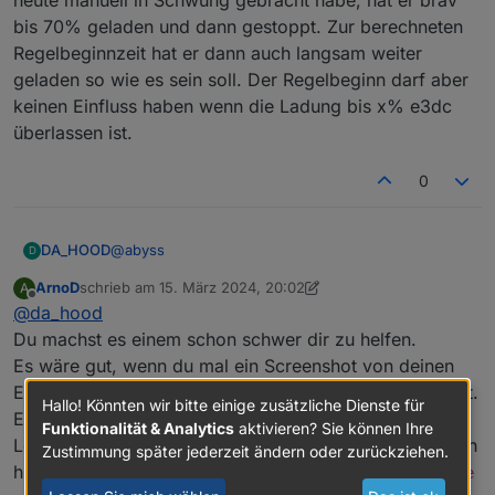
heute manuell in Schwung gebracht habe, hat er brav
bis 70% geladen und dann gestoppt. Zur berechneten
Regelbeginnzeit hat er dann auch langsam weiter
geladen so wie es sein soll. Der Regelbeginn darf aber
keinen Einfluss haben wenn die Ladung bis x% e3dc
überlassen ist.
0
@
abyss
DA_HOOD
D
ArnoD
schrieb am
15. März 2024, 20:02
A
Das hatte ich gestern auch versucht, hatte nichts
zuletzt editiert von ArnoD
Offline
@
da_hood
geholfen. Auch die minimale Ladeleistung hatte ich
heruntergesetzt. Diese „verdächtigen“ hatte ich
Aus meiner Sicht ist das ein Bug. Als ich das ganze
Du machst es einem schon schwer dir zu helfen.
schon und eben getestet. Ich hab den Notstrom
heute manuell in Schwung gebracht habe, hat er
Es wäre gut, wenn du mal ein Screenshot von deinen
jetzt mal auf 1% gestellt, mal sehen was morgen
brav bis 70% geladen und dann gestoppt. Zur
Einstellungen und User_Anpassungen schicken würdest.
passiert.
berechneten Regelbeginnzeit hat er dann auch
Hallo! Könnten wir bitte einige zusätzliche Dienste für
Ein Diagramm, wo man die Ladeleistung und PV
langsam weiter geladen so wie es sein soll. Der
Funktionalität & Analytics
aktivieren? Sie können Ihre
Regelbeginn darf aber keinen Einfluss haben wenn
Leistung sieht, wenn es mal wieder passiert , wäre auch
Zustimmung später jederzeit ändern oder zurückziehen.
die Ladung bis x% e3dc überlassen ist.
hilfreich und zu guter Letzt ist es auch gut
DebugAusgabe