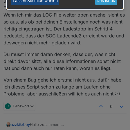
und
auf true zu setzen und das LOG
Lassen Sie mich wählen
Das ist ok
LogAusgabeRegelung
File zu schicken.
Wenn ich mir das LOG File weiter oben ansehe, sieht es
so aus, als ob bei deinen Einstellungen noch was nicht
richtig eingetragen ist. Der Ladestopp im Schritt 4
bedeutet, dass der SOC Ladeende2 erreicht wurde und
deswegen nicht mehr geladen wird.
Du musst immer daran denken, dass der, was nicht
direkt davor sitzt, alle diese Informationen sonst nicht
hat und dann auch nur raten kann, woran es liegt.
Von einem Bug gehe ich erstmal nicht aus, dafür habe
ich dieses Script schon zu lange am Laufen ohne
Probleme, aber ausschließen will ich es auch nicht :-)
D
1 Antwort
0
azzkikrboy
Hallo zusammen,
@
arnod
funktioniert die Regelung auch für eine PV-