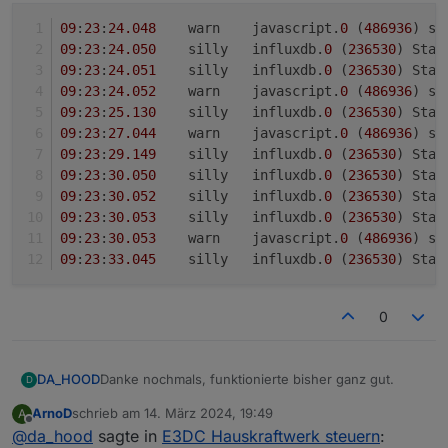
09
:
23
:
24.048
	warn	javascript.
0
 (
486936
) sc
09
:
23
:
24.050
	silly	influxdb.
0
 (
236530
) Stat
09
:
23
:
24.051
	silly	influxdb.
0
 (
236530
) Stat
09
:
23
:
24.052
	warn	javascript.
0
 (
486936
) sc
09
:
23
:
25.130
	silly	influxdb.
0
 (
236530
) Stat
09
:
23
:
27.044
	warn	javascript.
0
 (
486936
) sc
09
:
23
:
29.149
	silly	influxdb.
0
 (
236530
) Stat
09
:
23
:
30.050
	silly	influxdb.
0
 (
236530
) Stat
09
:
23
:
30.052
	silly	influxdb.
0
 (
236530
) Stat
09
:
23
:
30.053
	silly	influxdb.
0
 (
236530
) Stat
09
:
23
:
30.053
	warn	javascript.
0
 (
486936
) sc
09
:
23
:
33.045
	silly	influxdb.
0
 (
236530
) Stat
0
Danke nochmals, funktionierte bisher ganz gut.
DA_HOOD
D
ArnoD
schrieb am
14. März 2024, 19:49
A
Jetzt hat er aber die Ladung verhindert wo nur ein
zuletzt editiert von
Offline
@
da_hood
sagte in
E3DC Hauskraftwerk steuern
:
Neustart des Scripts half :/