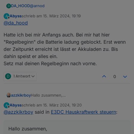
@
arnod
DA_HOOD
D
Abyss
schrieb am
15. März 2024, 19:19
A
Ja habe ich auf 70% eingestellt bei allen
zuletzt editiert von
Offline
@
da_hood
Regelvarianten.
2 Tage hatte es problemlos funktioniert. Heute
Hatte ich bei mir Anfangs auch. Bei mir hat hier
macht er es schon wieder. Akku bei 0% und er
speist 300 Watt lieber ins Netz als in den Akku. :/
Update:
"Regelbeginn" die Batterie ladung geblockt. Erst wenn
Scheinbar ist es ein Bug bei 0% Akku. Schaltet man
der Zeitpunkt erreicht ist lässt er Akkuladen zu. Bis
die Regelung ab und bei 1% Akku wieder ein,
dahin speist er alles ein.
funktioniert es wieder… Das macht das ganze nur
Setz mal deinen Regelbeginn nach vorne.
für mich leider jetzt unbrauchbar :(
D
1 Antwort
0
azzkikrboy
Hallo zusammen,
@
arnod
funktioniert die Regelung auch für eine PV-
Abyss
schrieb am
15. März 2024, 19:20
A
Anlage ohne 70% EEG Begrenzung?
zuletzt editiert von
Offline
@
azzkikrboy
said in
E3DC Hauskraftwerk steuern
:
Hallo zusammen,