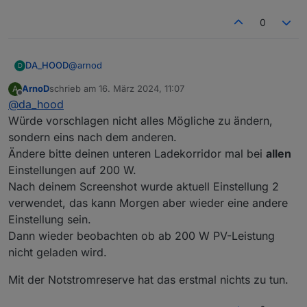
0
Update2:
@
arnod
DA_HOOD
Er macht es leider heute wieder :/ Notstromreserve
D
hilft also leider nicht
ArnoD
schrieb am
16. März 2024, 11:07
A
Daran liegt es aber nicht, hatte ich ja auch wie oben
zuletzt editiert von
Offline
@
da_hood
beschrieben bereits runtergesetzt…
Würde vorschlagen nicht alles Mögliche zu ändern,
sondern eins nach dem anderen.
Ändere bitte deinen unteren Ladekorridor mal bei
allen
Einstellungen auf 200 W.
Nach deinem Screenshot wurde aktuell Einstellung 2
verwendet, das kann Morgen aber wieder eine andere
Einstellung sein.
Dann wieder beobachten ob ab 200 W PV-Leistung
nicht geladen wird.
Mit der Notstromreserve hat das erstmal nichts zu tun.