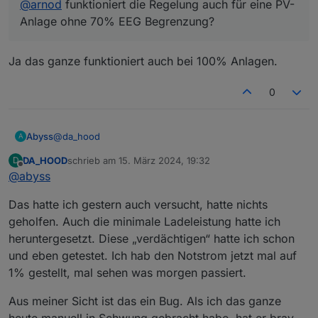
@
arnod
funktioniert die Regelung auch für eine PV-
Anlage ohne 70% EEG Begrenzung?
Ja das ganze funktioniert auch bei 100% Anlagen.
0
@
da_hood
Abyss
A
DA_HOOD
schrieb am
15. März 2024, 19:32
D
Hatte ich bei mir Anfangs auch. Bei mir hat hier
zuletzt editiert von
Offline
@
abyss
"Regelbeginn" die Batterie ladung geblockt. Erst wenn
der Zeitpunkt erreicht ist lässt er Akkuladen zu. Bis
Das hatte ich gestern auch versucht, hatte nichts
dahin speist er alles ein.
Setz mal deinen Regelbeginn nach vorne.
geholfen. Auch die minimale Ladeleistung hatte ich
heruntergesetzt. Diese „verdächtigen“ hatte ich schon
und eben getestet. Ich hab den Notstrom jetzt mal auf
1% gestellt, mal sehen was morgen passiert.
Aus meiner Sicht ist das ein Bug. Als ich das ganze