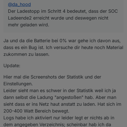
@
da_hood
Leistung sieht, wenn es mal wieder passiert , wäre auch
Probleme, aber ausschließen will ich es auch nicht :-)
hilfreich und zu guter Letzt ist es auch gut
Der Ladestopp im Schritt 4 bedeutet, dass der SOC
DebugAusgabe
und
LogAusgabeRegelung
auf true zu
Ladeende2 erreicht wurde und deswegen nicht
setzen und das LOG File zu schicken.
mehr geladen wird.
Wenn ich mir das LOG File weiter oben ansehe, sieht es
so aus, als ob bei deinen Einstellungen noch was nicht
richtig eingetragen ist. Der Ladestopp im Schritt 4
Ja und da die Batterie bei 0% war gehe ich davon aus,
bedeutet, dass der SOC Ladeende2 erreicht wurde und
dass es ein Bug ist. Ich versuche dir heute noch Material
deswegen nicht mehr geladen wird.
zukommen zu lassen.
Update:
Hier mal die Screenshots der Statistik und der
Einstellungen.
Leider sieht man es schwer in der Statistik weil ich ja
dann selbst die Ladung "angestoßen" hab. Aber man
sieht dass er ins Netz haut anstatt zu laden. Hat sich im
200-400 Watt Bereich bewegt.
Logs habe ich aktiviert nur leider legt er nichts ab in
dem angegeben Verzeichnis; scheinbar hab ich da