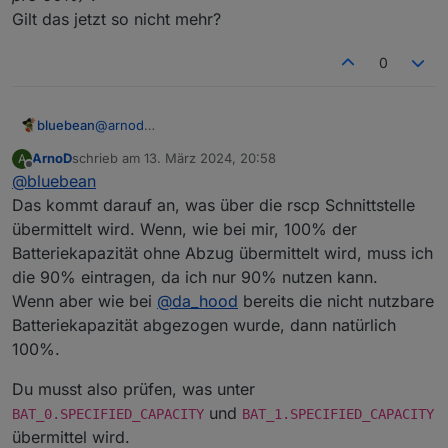
Gilt das jetzt so nicht mehr?
0
bluebean
@
arnod
Ich hab bisher dort 90% eingetragen, entsprechend
ArnoD
schrieb am
13. März 2024, 20:58
A
der Anleitung, wo es ja heißt "
Die Entladetiefe der
zuletzt editiert von
Offline
@
bluebean
Batterie in % aus den technischen Daten E3DC (z.B.
beim S10 E pro 90%)
".
Das kommt darauf an, was über die rscp Schnittstelle
Gilt das jetzt so nicht mehr?
übermittelt wird. Wenn, wie bei mir, 100% der
Batteriekapazität ohne Abzug übermittelt wird, muss ich
die 90% eintragen, da ich nur 90% nutzen kann.
Wenn aber wie bei
@
da_hood
bereits die nicht nutzbare
Batteriekapazität abgezogen wurde, dann natürlich
100%.
Du musst also prüfen, was unter
und
BAT_0.SPECIFIED_CAPACITY
BAT_1.SPECIFIED_CAPACITY
übermittel wird.