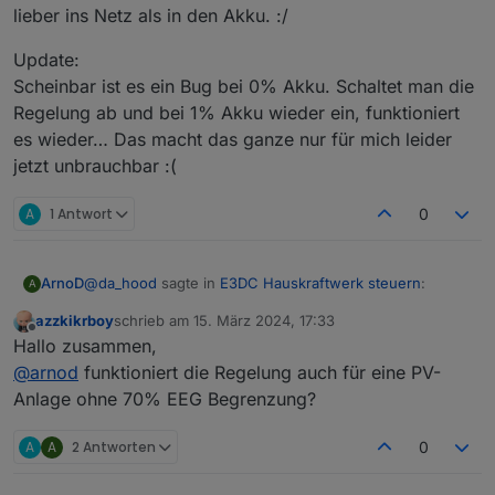
lieber ins Netz als in den Akku. :/
Update:
Scheinbar ist es ein Bug bei 0% Akku. Schaltet man die
Regelung ab und bei 1% Akku wieder ein, funktioniert
es wieder… Das macht das ganze nur für mich leider
jetzt unbrauchbar :(
A
1 Antwort
0
@
da_hood
sagte in
E3DC Hauskraftwerk steuern
:
ArnoD
A
azzkikrboy
schrieb am
15. März 2024, 17:33
zuletzt editiert von
Offline
Eigentlich sollte bis 70% Akkuladung E3DC selbst
Hallo zusammen,
übernehmen....
@
arnod
funktioniert die Regelung auch für eine PV-
Das kommt auf deine Einstellungen, an die ich nicht
Anlage ohne 70% EEG Begrenzung?
kenne. ;-)
A
A
2 Antworten
0