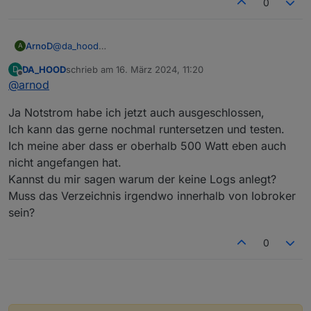
0
@
da_hood
ArnoD
A
Würde vorschlagen nicht alles Mögliche zu ändern,
DA_HOOD
schrieb am
16. März 2024, 11:20
D
sondern eins nach dem anderen.
Mit der Notstromreserve hat das erstmal nichts zu tun.
zuletzt editiert von
Offline
@
arnod
Ändere bitte deinen unteren Ladekorridor mal bei
allen
Einstellungen auf 200 W.
Ja Notstrom habe ich jetzt auch ausgeschlossen,
Nach deinem Screenshot wurde aktuell Einstellung 2
verwendet, das kann Morgen aber wieder eine andere
Ich kann das gerne nochmal runtersetzen und testen.
Einstellung sein.
Ich meine aber dass er oberhalb 500 Watt eben auch
Dann wieder beobachten ob ab 200 W PV-Leistung
nicht angefangen hat.
nicht geladen wird.
Kannst du mir sagen warum der keine Logs anlegt?
Muss das Verzeichnis irgendwo innerhalb von Iobroker
sein?
0