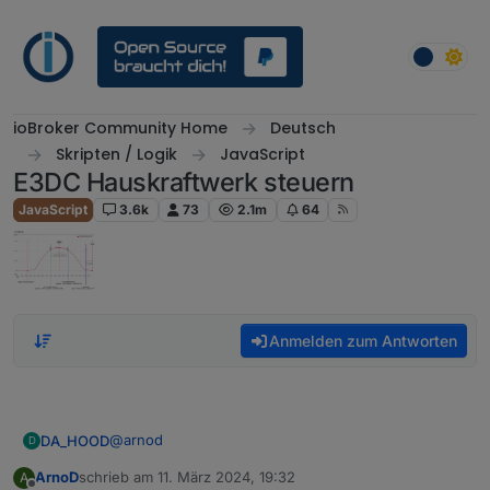
Weiter zum Inhalt
ioBroker Community Home
Deutsch
Skripten / Logik
JavaScript
E3DC Hauskraftwerk steuern
JavaScript
3.6k
73
2.1m
64
Anmelden zum Antworten
@
arnod
DA_HOOD
D
ArnoD
schrieb am
11. März 2024, 19:32
A
Vielen lieben Dank!
zuletzt editiert von