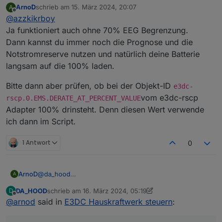
ArnoD
schrieb am
15. März 2024, 20:07
A
Anlage ohne 70% EEG Begrenzung?
zuletzt editiert von
Offline
@
azzkikrboy
Ja funktioniert auch ohne 70% EEG Begrenzung.
Dann kannst du immer noch die Prognose und die
Notstromreserve nutzen und natürlich deine Batterie
langsam auf die 100% laden.
Bitte dann aber prüfen, ob bei der Objekt-ID
e3dc-
vom e3dc-rscp
rscp.0.EMS.DERATE_AT_PERCENT_VALUE
Adapter 100% drinsteht. Denn diesen Wert verwende
ich dann im Script.
1 Antwort
0
@
da_hood
ArnoD
A
Du machst es einem schon schwer dir zu helfen.
DA_HOOD
schrieb am
16. März 2024, 05:19
D
Es wäre gut, wenn du mal ein Screenshot von deinen
Du musst immer daran denken, dass der, was nicht
zuletzt editiert von DA_HOOD
Offline
@
arnod
said in
E3DC Hauskraftwerk steuern
:
Einstellungen und User_Anpassungen schicken
direkt davor sitzt, alle diese Informationen sonst nicht
würdest.
hat und dann auch nur raten kann, woran es liegt.
Von einem Bug gehe ich erstmal nicht aus, dafür habe
Ein Diagramm, wo man die Ladeleistung und PV
ich dieses Script schon zu lange am Laufen ohne