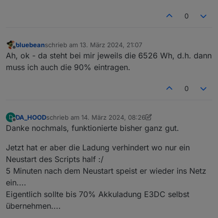
0
bluebean
schrieb am
13. März 2024, 21:07
zuletzt editiert von
Offline
Ah, ok - da steht bei mir jeweils die 6526 Wh, d.h. dann
muss ich auch die 90% eintragen.
0
DA_HOOD
schrieb am
14. März 2024, 08:26
D
zuletzt editiert von DA_HOOD
Offline
Danke nochmals, funktionierte bisher ganz gut.
Jetzt hat er aber die Ladung verhindert wo nur ein
Neustart des Scripts half :/
5 Minuten nach dem Neustart speist er wieder ins Netz
ein....
Eigentlich sollte bis 70% Akkuladung E3DC selbst
übernehmen....