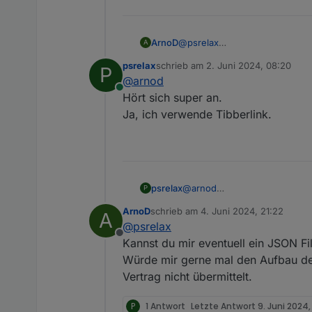
Bei Bedarf kann ich auch gern
Wäre schön, wenn ihr das pro
ArnoD
@
psrelax
Vielen Dank schonmal :-)
A
Ich werde am 01.08 zu Tibber 
psrelax
schrieb am
2. Juni 2024, 08:20
P
Welchen von den drei Adapter 
zuletzt editiert von
@
arnod
Online
Hört sich super an.
Ja, ich verwende Tibberlink.
psrelax
@
arnod
P
Hört sich super an.
ArnoD
schrieb am
4. Juni 2024, 21:22
A
Ja, ich verwende Tibberlink.
zuletzt editiert von
@
psrelax
Offline
Kannst du mir eventuell ein JSON Fi
Würde mir gerne mal den Aufbau der
Vertrag nicht übermittelt.
P
1 Antwort
Letzte Antwort
9. Juni 2024,