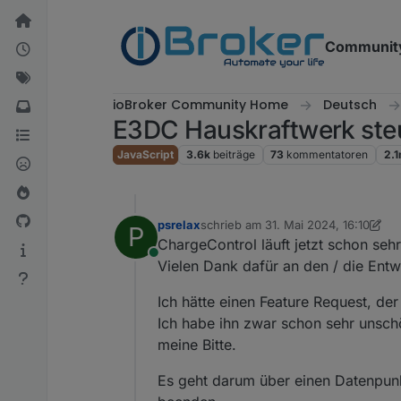
Weiter zum Inhalt
Communit
ioBroker Community Home
Deutsch
E3DC Hauskraftwerk ste
JavaScript
3.6k
beiträge
73
kommentatoren
2.
psrelax
schrieb am
31. Mai 2024, 16:10
P
zuletzt editiert von psrelax
6. Jan. 2
ChargeControl läuft jetzt schon seh
Online
Vielen Dank dafür an den / die Entwi
Ich hätte einen Feature Request, der 
Ich habe ihn zwar schon sehr unschö
meine Bitte.
Es geht darum über einen Datenpunk