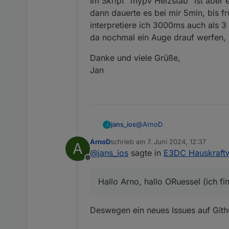
Im Skript "mypv Heizstab" ist aber 
Geänderte Objekt ID "0
dann dauerte es bei mir 5min, bis f
zur Fehlersuche wurde geä
interpretiere ich 3000ms auch als 3
DebugAusgabe, um den Pr
da nochmal ein Auge drauf werfen,
im Logfile auszugeben. D
Kleinere Fehler behoben u
Danke und viele Grüße,
Jan
@
ArnoD
jans_ios
J
ArnoD
schrieb am
7. Juni 2024, 12:37
A
Hallo Arno, hallo ORuessel (i
zuletzt editiert von
@
jans_ios
sagte in
E3DC Hauskraftw
Offline
klasse, was aus dem Heizstab
ChargeControl-Version zum E
Hallo Arno, hallo ORuessel (ich fi
Ein Hinweis fehlte mir noch: 
reinkommenden Fehlermeldun
Im Skript "mypv Heizstab" is
Deswegen ein neues Issues auf Githu
dauerte es bei mir 5min, bis
3000ms auch als 3 Sekunden, 
Danke und viele Grüße,