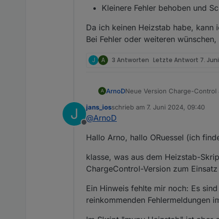
Kleinere Fehler behoben und Scr
Da ich keinen Heizstab habe, kann ic
Bei Fehler oder weiteren wünschen, 
J
A
3 Antworten
Letzte Antwort
7. Jun
Neue Version Charge-Control 
ArnoD
A
Version: 1.4.0
jans_ios
schrieb am
7. Juni 2024, 09:40
J
Änderungen:
Wenn die Notstromreserve
zuletzt editiert von
@
ArnoD
Da ich keinen Heizstab habe, k
gestoppt, bis die Batterie 
Offline
Bei Fehler oder weiteren wüns
Die ständige Neuberechnu
Hallo Arno, hallo ORuessel (ich find
Neue Objekt ID "0_userd
"Hausverbrauch" zusammen
klasse, was aus dem Heizstab-Skript
setzen.
ChargeControl-Version zum Einsatz
Script "Hausverbrauch" 
finden. Danke schon mal f
Ein Hinweis fehlte mir noch: Es sin
reinkommenden Fehlermeldungen im 
Neue Objekt ID "0_userda
noch nicht umgesetzt.