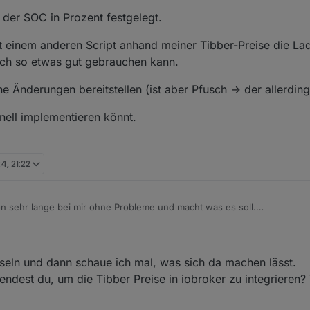
 der SOC in Prozent festgelegt.
t einem anderen Script anhand meiner Tibber-Preise die Lad
 ich so etwas gut gebrauchen kann.
 Änderungen bereitstellen (ist aber Pfusch -> der allerdings
nell implementieren könnt.
24, 21:22
on sehr lange bei mir ohne Probleme und macht was es soll.
e Entwickler.
t, der mir sehr wichtig ist.
unschön in mein Script eingebaut aber es ist einfach nur hinein gepfus
enpunkt (true/false) die manuelle Speicherladung zu starten und auch
eln und dann schaue ich mal, was sich da machen lässt.
t wird der SOC in Prozent festgelegt.
dest du, um die Tibber Preise in iobroker zu integrieren? 
 um mit einem anderen Script anhand meiner Tibber-Preise die Ladung z
ht nur ich so etwas gut gebrauchen kann.