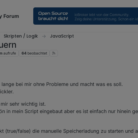
y Forum
Skripten / Logik
JavaScript
uern
1m
aufrufe
64
beobachtet
024, 17:41
r lange bei mir ohne Probleme und macht was es soll.
ckler.
mir sehr wichtig ist.
n in mein Script eingebaut aber es ist einfach nur hinein g
t (true/false) die manuelle Speicherladung zu starten und 