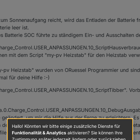
um Sonnenaufgang reicht, wird das Entladen der Batterie 
erie leer ist.
 Batterie SOC führte zu ständigem Ein- und Ausschalten de
.Charge_Control.USER_ANPASSUNGEN.10_ScriptHausverbrau
en mit dem Script "my-pv Heizstab" für den Heizstab verw
y-pv Heizstab" wurden von ORuessel Programmier und sind
al für deine Hilfe :-)
Charge_Control.USER_ANPASSUNGEN.10_ScriptTibber". Vorbe
ata.0.Charge_Control.USER_ANPASSUNGEN.10_DebugAusgabe
eändert, um mir die Hilfe aus der Ferne zu erleichtern. Es 
den Programmdurchlauf zu logen und DebugAusgabeDetai
Hallo! Könnten wir bitte einige zusätzliche Dienste für
file auszugeben. Die Objekt ID 10_LogAusgabeRegelung entf
Funktionalität & Analytics
aktivieren? Sie können Ihre
Zustimmung später jederzeit ändern oder zurückziehen.