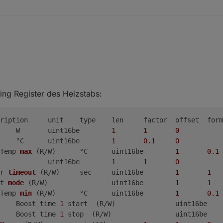
über den MyPV-Acthor zu verbinden, kannst Du mir die Holdingregister
en lassen.
 Da Ihr ein tolles Scipt entwickelt habt, möchte ich dieses auch zum s
ng Register des Heizstabs:
	W	uint16be	
1
1
0
	°C	uint16be	
1
0.1
0
max	WW1 Temp 
max
(R/W)
	°C	uint16be	
1
0.1
		uint16be	
1
1
0
	Power 
timeout
(R/W)
	sec	uint16be	
1
1
Boost 
mode
(R/W)
		uint16be	
1
1
min	WW1 Temp 
min
(R/W)
	°C	uint16be	
1
0.1
	Boost_time_1_start	Boost time 
1
 start  (R/W
	Boost_time_1_stop	Boost time 
1
 stop  (R/W