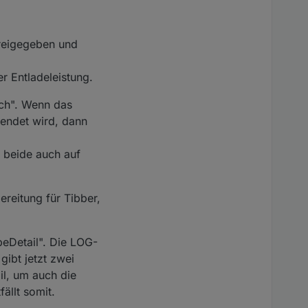
freigegeben und
r Entladeleistung.
ch". Wenn das
endet wird, dann
 beide auch auf
reitung für Tibber,
Detail". Die LOG-
gibt jetzt zwei
l, um auch die
ällt somit.