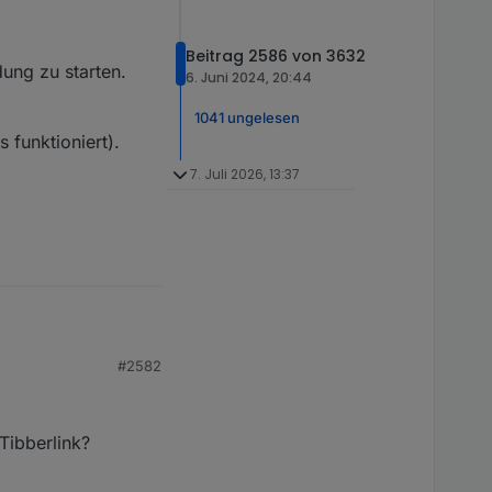
Beitrag 2586 von 3632
ung zu starten.
6. Juni 2024, 20:44
1041 ungelesen
 funktioniert).
7. Juli 2026, 13:37
#2582
cht, darum hier meine
 wieder zu beenden.
Tibberlink?
u starten.