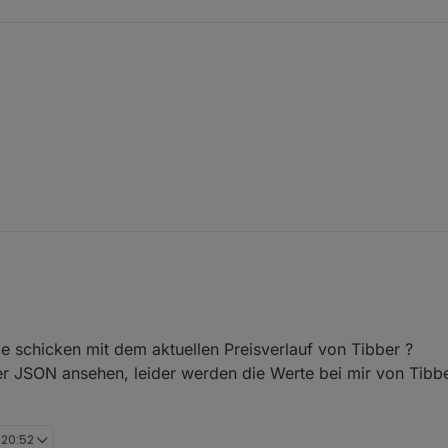
e meine Änderungen bereitstellen (ist aber Pfusch -> der allerdings funk
fessionell implementieren könnt.
wechseln und dann schaue ich mal, was sich da machen lässt.
verwendest du, um die Tibber Preise in iobroker zu integrieren? Tibber
le schicken mit dem aktuellen Preisverlauf von Tibber ?
 JSON ansehen, leider werden die Werte bei mir von Tibbe
 20:52