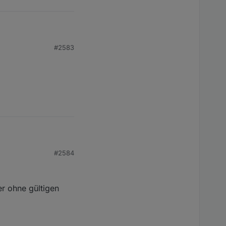
tioniert).
#2583
link?
#2584
r ohne gültigen