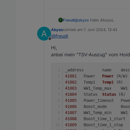
drauf werfen, ORuessel?
Jan
@
abyss
Hallo Absyss,
Freudi
F
Abyss
schrieb am
7. Juni 2024, 13:43
A
ich versuche meinen Heizstab 
zuletzt editiert von
@
freudi
Modbuseinstellungen zukomm
Offline
Ich bekomme keine Verbindung.
Danke an alle Entwickler.
Hi,
nutzen.
anbei mein "TSV-Auszug" vom Holdi
41001
	Power	
Power
(R/W)
41002
	Temp1	
Temp1
(R)
41003
	WW1_Temp_
41004
	Status	
Status
(R)
41005
	Power_timeout
41006
	Boost_mode	
41007
	WW1_Temp_
41008
41009