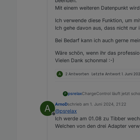
beenden.
Mit einem weiteren Datenpunkt wird
Ich verwende diese Funktion, um mi
Ich gehe davon aus, dass nicht nur
Bei Bedarf kann ich auch gerne meine
Wäre schön, wenn ihr das professio
Vielen Dank schonmal :-)
A
2 Antworten
Letzte Antwort
1. Juni 20
ChargeControl läuft jetzt sch
psrelax
P
Vielen Dank dafür an den / di
ArnoD
schrieb am
1. Juni 2024, 21:22
A
Ich hätte einen Feature Reques
zuletzt editiert von
@
psrelax
Ich habe ihn zwar schon sehr 
Offline
Bitte.
Es geht darum über einen Dat
Ich werde am 01.08 zu Tibber wechs
Mit einem weiteren Datenpunk
Welchen von den drei Adapter verwen
Ich verwende diese Funktion,
Ich gehe davon aus, dass nic