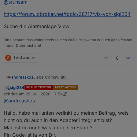
@
sruhsam
Ist eigentlich ja ganz einfach, mann muss ja nur den
Zahl/Code in den Datenpunkt
alarm.0.use.toggle_passwort schreiben, hierzu die
https://forum.iobroker.net/topic/28717/vis-von-sigi234
einzelnen Ziffen sammeln und wenn fertig als Zahl in
den DP schreiben, aber ich bekomme es nicht hin.
Suche die Alarmanlage View
Habe auch schon mehrere scripts zur PIN Eingabe
getestet, aber immer ohne Erfolg. Sehe vermutlich
Bitte benutzt das Voting rechts unten im Beitrag wenn er euch geholfen hat.
den Wald vor lauter Bäume nicht.....
Immer Daten sichern!
Kannst du mir Bitte helfen, und mir den View oder
das Widget des Nummenblocks als auch das
S
1 Antwort
0
dazugehörige Script bereitstellen ... damit ich da
weiterkomme .......
Ich Bedanke mich schon mal im Voraus und hoffe
Liebe Community!
andreaskos
dass du Zeit hast .
Grüße aus dem Aichtal
sigi234
FORUM TESTING
MOST ACTIVE
Kurzfassung
Stephan
Online
schrieb am
29. Juli 2020, 17:54
Hier stelle ich ein Skript für eine Alarmanlage vor.
zuletzt editiert von sigi234
@
andreaskos
Einfach die Einstellungen im Skript anpassen und
LG Andreas
über die erzeugten Datenpunkte (default unter
javascript.0.Alarmanlage
) steuern.
Hallo, habe mal unten verlinkt zu meinen Beitrag, weis
Langfassung
nicht ob du auch in den Adapter integriert bist?
Machst du noch was an deinen Skript?
Vorgeschichte
Pin Code ist ja von Dir.