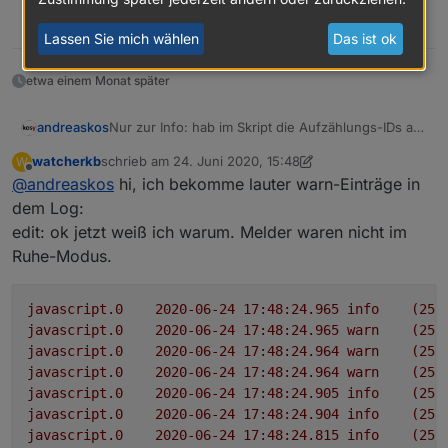
1
Lassen Sie mich wählen
Das ist ok
etwa einem Monat später
Nur zur Info: hab im Skript die Aufzählungs-IDs auf
andreaskos
Kleinbuchstaben geändert, um dieses Hindernis
watcherkb
schrieb am
24. Juni 2020, 15:48
W
auszuschalten:
alarmanlage_aussenhaut
zuletzt editiert von watcherkb
Offline
@
andreaskos
hi, ich bekomme lauter warn-Einträge in
LG Andreas
alarmanlage_innenraum
alarmanlage_verzoegert
dem Log:
edit: ok jetzt weiß ich warum. Melder waren nicht im
Ruhe-Modus.
javascript.0
2020-06-24 17:48:24.965	
info
(251
javascript.0
2020-06-24 17:48:24.965	
warn
(251
javascript.0
2020-06-24 17:48:24.964	
warn
(251
javascript.0
2020-06-24 17:48:24.964	
warn
(251
javascript.0
2020-06-24 17:48:24.905	
info
(251
javascript.0
2020-06-24 17:48:24.904	
info
(251
javascript.0
2020-06-24 17:48:24.815	
info
(251