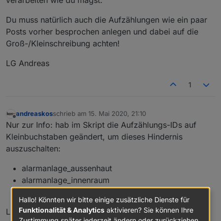
Du muss natürlich auch die Aufzählungen wie ein paar
Posts vorher besprochen anlegen und dabei auf die
Groß-/Kleinschreibung achten!
LG Andreas
1
andreaskos
schrieb am
15. Mai 2020, 21:10
zuletzt editiert von
Offline
Nur zur Info: hab im Skript die Aufzählungs-IDs auf
Kleinbuchstaben geändert, um dieses Hindernis
auszuschalten:
alarmanlage_aussenhaut
alarmanlage_innenraum
alarmanlage_verzoegert
Hallo! Könnten wir bitte einige zusätzliche Dienste für
Funktionalität & Analytics
aktivieren? Sie können Ihre
LG Andreas
Zustimmung später jederzeit ändern oder zurückziehen.