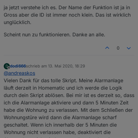
Kleinbuchstaben, dann geht's auch.
ja jetzt verstehe ich es. Der Name der Funktion ist ja in
Ich sollte diese Standard-Einstellungen vielleicht
von vornherein in Kleinschreibung im Skript
Gross aber die ID ist immer noch klein. Das ist wirklich
angeben, wenn das eine Stolperfalle ist.
unglücklich.
Scheint nun zu funktionieren. Danke an alle.
0
dodi666
schrieb am
13. Mai 2020, 18:29
D
zuletzt editiert von
Offline
@
andreaskos
Vielen Dank für das tolle Skript. Meine Alarmanlage
läuft derzeit in Homematic und ich werde die Logik
durch dein Skript ablösen. Bei mir ist es derzeit so, dass
ich die Alarmanlage aktiviere und dann 5 Minuten Zeit
habe die Wohnung zu verlassen. Mit dem Schließen der
Wohnungstüre wird dann die Alarmanlage scharf
geschaltet. Wenn ich innerhalb der 5 Minuten die
Wohnung nicht verlassen habe, deaktiviert die