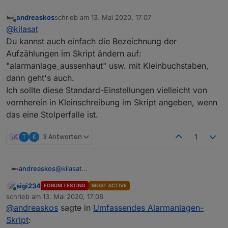
andreaskos
schrieb am
13. Mai 2020, 17:07
zuletzt editiert von
Offline
@
kilasat
Du kannst auch einfach die Bezeichnung der
Aufzählungen im Skript ändern auf:
"alarmanlage_aussenhaut" usw. mit Kleinbuchstaben,
dann geht's auch.
Ich sollte diese Standard-Einstellungen vielleicht von
vornherein in Kleinschreibung im Skript angeben, wenn
das eine Stolperfalle ist.
T
K
3 Antworten
1
andreaskos
@
kilasat
Du kannst auch einfach die Bezeichnung der
sigi234
FORUM TESTING
MOST ACTIVE
Aufzählungen im Skript ändern auf:
Online
schrieb am
13. Mai 2020, 17:08
"alarmanlage_aussenhaut" usw. mit
zuletzt editiert von
@
andreaskos
sagte in
Umfassendes Alarmanlagen-
Kleinbuchstaben, dann geht's auch.
Ich sollte diese Standard-Einstellungen vielleicht
Skript
:
von vornherein in Kleinschreibung im Skript