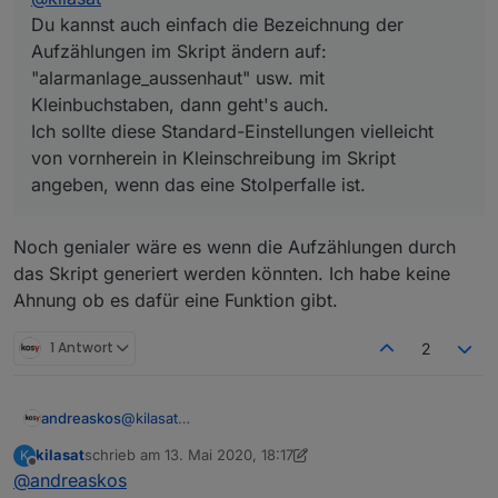
Du kannst auch einfach die Bezeichnung der
Aufzählungen im Skript ändern auf:
"alarmanlage_aussenhaut" usw. mit
Kleinbuchstaben, dann geht's auch.
Ich sollte diese Standard-Einstellungen vielleicht
von vornherein in Kleinschreibung im Skript
angeben, wenn das eine Stolperfalle ist.
Noch genialer wäre es wenn die Aufzählungen durch
das Skript generiert werden könnten. Ich habe keine
Ahnung ob es dafür eine Funktion gibt.
1 Antwort
2
andreaskos
@
kilasat
Du kannst auch einfach die Bezeichnung der
kilasat
schrieb am
13. Mai 2020, 18:17
K
Aufzählungen im Skript ändern auf:
zuletzt editiert von kilasat
Offline
@
andreaskos
"alarmanlage_aussenhaut" usw. mit