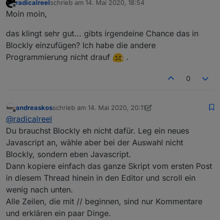
radicalreel
schrieb am
14. Mai 2020, 18:54
zuletzt editiert von
Offline
Moin moin,
das klingt sehr gut... gibts irgendeine Chance das in
Blockly einzufügen? Ich habe die andere
Programmierung nicht drauf
.
0
andreaskos
schrieb am
14. Mai 2020, 20:11
zuletzt editiert von andreaskos
Offline
@
radicalreel
Du brauchst Blockly eh nicht dafür. Leg ein neues
Javascript an, wähle aber bei der Auswahl nicht
Blockly, sondern eben Javascript.
Dann kopiere einfach das ganze Skript vom ersten Post
in diesem Thread hinein in den Editor und scroll ein
wenig nach unten.
Alle Zeilen, die mit // beginnen, sind nur Kommentare
und erklären ein paar Dinge.