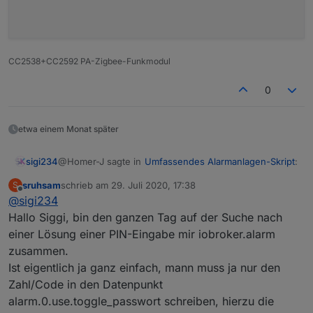
CC2538+CC2592 PA-Zigbee-Funkmodul
0
etwa einem Monat später
@Homer-J sagte in
Umfassendes Alarmanlagen-Skript
:
sigi234
sruhsam
schrieb am
29. Juli 2020, 17:38
S
zuletzt editiert von
Offline
@
sigi234
@
sigi234
gib es mal klein ein.
Hallo Siggi, bin den ganzen Tag auf der Suche nach
einer Lösung einer PIN-Eingabe mir iobroker.alarm
Jupp läuft
zusammen.
Ist eigentlich ja ganz einfach, mann muss ja nur den
Zahl/Code in den Datenpunkt
alarm.0.use.toggle_passwort schreiben, hierzu die