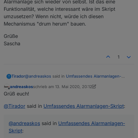
Alarmanlage sich wieder von selbst. Ist das eine
Funktionalität, welche interessant wäre im Skript
umzusetzen? Wenn nicht, würde ich diesen
Mechanismus "drum herum" bauen.
Grüße
Sascha
1
@
andreaskos
said in
Umfassendes Alarmanlagen-
Tirador
T
Skript
:
andreaskos
schrieb am
13. Mai 2020, 20:12
zuletzt editiert von andreaskos
Offline
@
kilasat
Grüß euch!
Du kannst auch einfach die Bezeichnung der
Noch genialer wäre es wenn die Aufzählungen durch
Aufzählungen im Skript ändern auf:
@
Tirador
said in
Umfassendes Alarmanlagen-Skript
:
das Skript generiert werden könnten. Ich habe keine
"alarmanlage_aussenhaut" usw. mit
Ahnung ob es dafür eine Funktion gibt.
Kleinbuchstaben, dann geht's auch.
Ich sollte diese Standard-Einstellungen vielleicht
@
andreaskos
said in
Umfassendes Alarmanlagen-
von vornherein in Kleinschreibung im Skript
Skript
:
angeben, wenn das eine Stolperfalle ist.