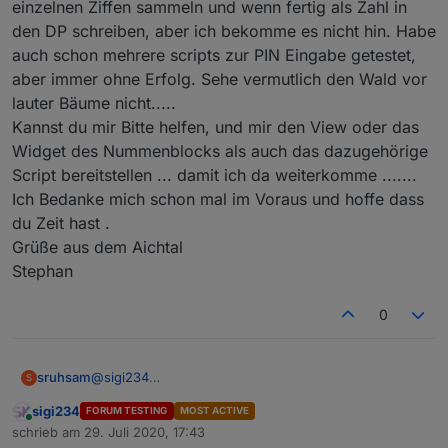
einzelnen Ziffen sammeln und wenn fertig als Zahl in
den DP schreiben, aber ich bekomme es nicht hin. Habe
auch schon mehrere scripts zur PIN Eingabe getestet,
aber immer ohne Erfolg. Sehe vermutlich den Wald vor
lauter Bäume nicht.....
Kannst du mir Bitte helfen, und mir den View oder das
Widget des Nummenblocks als auch das dazugehörige
Script bereitstellen ... damit ich da weiterkomme .......
Ich Bedanke mich schon mal im Voraus und hoffe dass
du Zeit hast .
Grüße aus dem Aichtal
Stephan
0
sruhsam
@
sigi234
S
Hallo Siggi, bin den ganzen Tag auf der Suche nach
sigi234
FORUM TESTING
MOST ACTIVE
einer Lösung einer PIN-Eingabe mir iobroker.alarm
Online
schrieb am
29. Juli 2020, 17:43
zusammen.
zuletzt editiert von