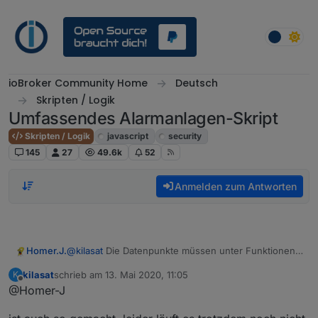
Weiter zum Inhalt
ioBroker Community Home
Deutsch
Skripten / Logik
Umfassendes Alarmanlagen-Skript
Skripten / Logik
javascript
security
145
27
49.6k
52
Anmelden zum Antworten
@
kilasat
Die Datenpunkte müssen unter Funktionen
Homer.J.
angelegt werden und die state dort rein, nicht unter
kilasat
schrieb am
13. Mai 2020, 11:05
K
Javascript schau mal ein bisschen weiter vorn dort
zuletzt editiert von
Offline
@Homer-J
steht alles. Und auf Groß- und Kleinschreibung
achten.