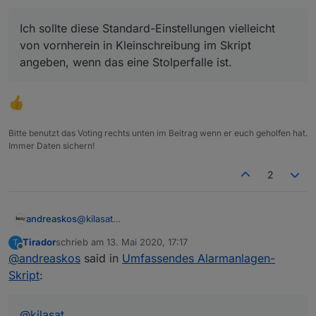
angeben, wenn das eine Stolperfalle ist.
Ich sollte diese Standard-Einstellungen vielleicht
von vornherein in Kleinschreibung im Skript
angeben, wenn das eine Stolperfalle ist.
Bitte benutzt das Voting rechts unten im Beitrag wenn er euch geholfen hat.
Immer Daten sichern!
2
andreaskos
@
kilasat
Du kannst auch einfach die Bezeichnung der
Tirador
schrieb am
13. Mai 2020, 17:17
T
Aufzählungen im Skript ändern auf:
zuletzt editiert von
Offline
@
andreaskos
said in
Umfassendes Alarmanlagen-
"alarmanlage_aussenhaut" usw. mit
Kleinbuchstaben, dann geht's auch.
Skript
:
Ich sollte diese Standard-Einstellungen vielleicht
von vornherein in Kleinschreibung im Skript
angeben, wenn das eine Stolperfalle ist.
@
kilasat