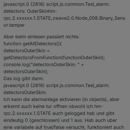
2021-06-13 Andreas Kos Einbau der Funktion
beim AlarmingDetector mit Liste aller offenen
javascript.0 (2816) script.js.common.Test_alarm:
zum Ausnehmen einzelner Melder der
Melder des Innenraums [string]
detectors: OuterSkinhm-
Aussenhülle von der Melder-Überwachung.
StatusText
: Gibt Auskunft über Schaltzustand
rpc.2.xxxxxx.1.STATE,zwave2.0.Node_008.Binary_Sens
Soll zum Kippen von Fenstern dienen u.ä.
und aktive Verzögerungen [string]
2022-03-20 Andreas Kos Verbesserung beim
or.tamper
AlarmText
: Gibt Auskunft über Alarmzustand
Laden der Parents- und Parentsparents-
und Bereitschaft oder Fehler bei der
Objekte und Umbau auf aktuellen Javascript-
Scharfschaltung [string]
Aber beim einlesen passiert nichts:
Adapter mit Ack-Flags bei createState und
OpenDetectorsIgnoreOpen
Liste der offenen
function getAllDetectors(){
setState
Melder mit gesetztem IgnoreOpen-Flag.
detectorsOuterSkin =
2022-12-02 Andreas Kos Korrektur beim
Diese Melder kommen nicht in die Liste der
getDetectorsFromFunction(functionOuterSkin);
Prüfen der IgnoreOpen-Flags.
ganz regulär offenen Melder. Diesen
2022-12-18 Andreas kos Korrektur beim
Datenpunkt könnte man verwenden, um sich
console.log("detectorsOuterSkin: " +
Anlegen der States, sodass ein Neustart des
zu warnen, wenn zum Zeitpunkt des Scharf-
detectorsOuterSkin);
Scripts eine weitere Funktion der Anlage
Schaltens (oder ein paar Millisekunden
Das log gibt dann:
garantiert, auch, wenn diese zuvor im
später) hier Text enthalten ist.
Zustand "scharf" war.
javascript.0 (2816) script.js.common.Test_alarm:
detectorsOuterSkin:
Ich kann die alarmanlage aktivieren (in objects), aber
erkennt auch keine tur offnen obwohl ich hm-
rpc.2.xxxxxx.1.STATE auch gelogged hab und gibt
eindeutig 0 (geschlossen) und 1 aus. Hab auch uber
eine variabele auf true/false versucht, funktioniert auch