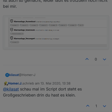
ist auch so gemacht, leider läuft es trotzdem noch nicht
bei mir.
0
@Homer-J
kilasat
K
Homer.J.
schrieb am
13. Mai 2020, 13:38
ist auch so gemacht, leider läuft es trotzdem noch nicht
zuletzt editiert von
Offline
@
kilasat
schau mal im Script dort steht es
bei mir.
Großgeschrieben drin du hast es klein.
1