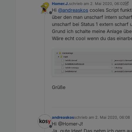
Homer.J.
schrieb am
2. Mai 2020, 06:02
aktuellen Javascript
wenn zum Zeitpunkt d
zuletzt editiert von Homer.J.
5. Fe
Hi
@
andreaskos
cooles Script funkt
Offline
2022-12-18 Andreas kos Korrektur beim Anlegen der States, sodass ein Neustart des Scripts eine weitere Funktion
über den man unscharf intern scharf
der Anlage garantie
unscharf bei Status 1 extern scharf u
Grund ich schalte meine Anlage übe
Wäre echt cool wenn du das einarbe
Grüße
andreaskos
schrieb am
2. Mai 2020, 06:08
zuletzt editiert von
Hi @Homer-J!
Offline
Ja, gute Idee! Das nehm ich gern a