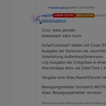
Liebe Community!
andreaskos
sigi234
schrie
FORUM TESTING
MOST ACTIVE
Kurzfassung
zuletzt 
@
andreaskos
Hier stelle ich ein Skrip
Online
Datenpunkte (default unt
LG Andreas
Cool, teste gerade.
Langfassung
Interessant wäre noch:
Scharf/unscharf stellen mit Code (Pi
Ausgabe der Sensoren als Json/Htm
Vorgeschichte
Unterteilung Außenhaut/Innenraum
Log Ausgabe der Ereignisse in eine
Aufbau
Die Alarmanlage besteht
Alarmanlage aktiv via Date/Time ( z
Schaltstellen für sc
Außer den Einbruchsmeld
Alarmgeber
Vergabe eine Alias Name?Derzeit is
erfolgen kann. Hierfür bi
Einbruchsmelder
Verwendung in Scripts, S
alarmanlage_ausse
Bewegungsmelder Vorraum2.MOTI
Für die Einbruchsmelder
Funktion: scharf/unscha
In dieser Aufzählun
Alias: Bewegungsmelder Vorraum
sie geschlossen sind). D
Grundsätzlich kann die A
Öffnungskontakte, G
der Objekte in ioBroker
Bediener selbst extern a
alarmanlage_innen
Das bedeutet also, dass 
Per default (kann in den
Intern bedeutet, dass si
Hier werden die Me
Gruppen auch als verzög
Bitte benutzt das Voting rechts unten im Beitrag