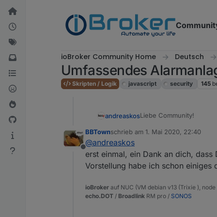
Weiter zum Inhalt
Communit
ioBroker Community Home
Deutsch
Umfassendes Alarmanlag
Skripten / Logik
javascript
security
145
b
Liebe Community!
andreaskos
BBTown
schrieb am
1. Mai 2020, 22:40
Kurzfassung
zuletzt editiert von
@
andreaskos
Hier stelle ich ein Skrip
Offline
Datenpunkte (default unt
LG Andreas
erst einmal, ein Dank an dich, dass 
Vorstellung habe ich schon einiges
Langfassung
ioBroker
auf NUC (VM debian v13 (Trixie ), node v
echo.DOT
/
Broadlink
RM pro /
SONOS
Vorgeschichte