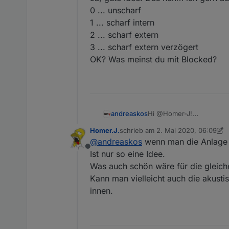
0 ... unscharf
1 ... scharf intern
2 ... scharf extern
3 ... scharf extern verzögert
OK? Was meinst du mit Blocked?
andreaskos
Hi @Homer-J!
Ja, gute Idee! Das nehm 
Homer.J.
schrieb am
2. Mai 2020, 06:09
0 ... unscharf
zuletzt editiert von Homer.J.
5. Fe
@
andreaskos
wenn man die Anlage a
1 ... scharf intern
Offline
2 ... scharf extern
Ist nur so eine Idee.
3 ... scharf extern verzög
Was auch schön wäre für die gleich
OK? Was meinst du mit B
Kann man vielleicht auch die akusti
innen.