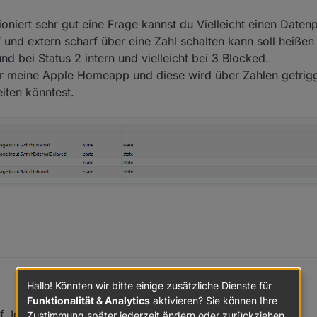
-Adapter mit Ack-Flags bei createState und setState
es Scharf-Schaltens (oder ein paar Millisekunden später) hier Text enth
b. 2020, 08:06
ioniert sehr gut eine Frage kannst du Vielleicht einen Daten
2022-12-02 Andreas Kos Korrektur beim Prüfen der IgnoreOpen-Flags.
 und extern scharf über eine Zahl schalten kann soll heißen 
rt, auch, wenn diese zuvor im Zustand "scharf" war.
nd bei Status 2 intern und vielleicht bei 3 Blocked.
r meine Apple Homeapp und diese wird über Zahlen getrigg
iten könntest.
Hallo! Könnten wir bitte einige zusätzliche Dienste für
Funktionalität & Analytics
aktivieren? Sie können Ihre
uf. Ich würde es aber so machen:
Zustimmung später jederzeit ändern oder zurückziehen.