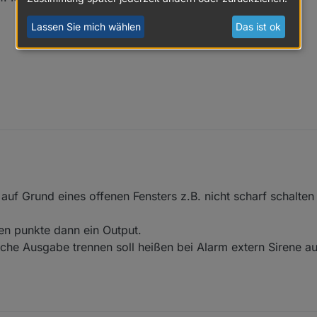
Lassen Sie mich wählen
Das ist ok
ich gern auf. Ich würde es aber so machen:
b. 2020, 08:30
uf Grund eines offenen Fensters z.B. nicht scharf schalten
ert
en punkte dann ein Output.
locked?
sche Ausgabe trennen soll heißen bei Alarm extern Sirene au