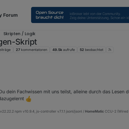
y Forum
Skripten / Logik
en-Skript
eiträge
27
kommentatoren
49.5k
aufrufe
52
beobachtet
t für eine Alarmanlage vor. Einfach die Einstellungen im Skript anpassen 
er
javascript.0.Alarmanlage
) steuern.
Du dein Fachwissen mit uns teilst, alleine durch das Lesen d
 dazugelernt
22.22.2 npm v10.9.4, js-controller v7.1.1 jsonl/jsonl /
HomeMatic
CCU-2 (Wired u