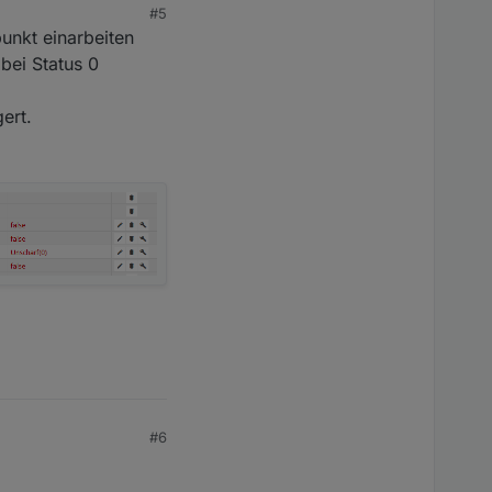
#5
alten ist.
punkt einarbeiten
bei Status 0
ert.
#6