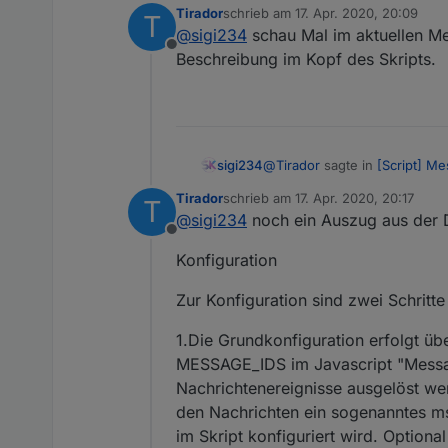
Tirador
schrieb am
17. Apr. 2020, 20:09
T
zuletzt editiert von
@
sigi234
schau Mal im aktuellen Mes
Die eine Nachricht ist aber
Offline
Beschreibung im Kopf des Skripts.
Wo muss ich das machen?
@
Tirador
sagte in
[Script] Me
sigi234
Tirador
schrieb am
17. Apr. 2020, 20:17
T
zuletzt editiert von
@
sigi234
noch ein Auszug aus der 
Die eine Nachricht ist aber
Offline
Konfiguration
Wo muss ich das machen?
Zur Konfiguration sind zwei Schritte 
1.Die Grundkonfiguration erfolgt ü
MESSAGE_IDS im Javascript "Messag
Nachrichtenereignisse ausgelöst we
den Nachrichten ein sogenanntes 
im Skript konfiguriert wird. Option