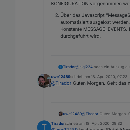
KONFIGURATION vorgenommen wer
Über das Javascript "MessageS
automatisiert ausgelöst werden.
Konstante MESSAGE_EVENTS. Im J
durchgeführt wird.
@
sigi234
noch ein Auszug aus
Tirador
T
uwe12489
schrieb am
18. Apr. 2020, 07:23
Konfiguration
zuletzt editiert von
@
Tirador
Guten Morgen. Geht das nur 
Offline
Zur Konfiguration sind zwei Sc
1.Die Grundkonfiguration erf
Javascript "MessageHandler".
werden (z.B. Senden einer E
Über das Javascript "Me
uwe12489
@
Tirador
Guten Morgen. Geh
msgEvent zugeordnet werden, 
ausgelöst werden. Die Ko
der Funktion MessageHandle
MESSAGE_EVENTS. Im Javas
Tirador
schrieb am
18. Apr. 2020, 09:32
T
zuletzt editiert von
@
uwe12489
hast du das Skript Mess