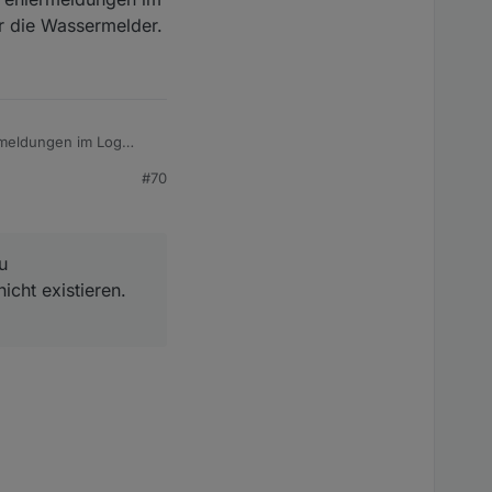
ür die Wassermelder.
ermeldungen im Log
ermelder.
#70
u
icht existieren.