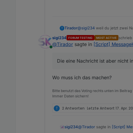
Tirador
@
sigi234
weil du jetzt zwei N
T
werden aktuell nicht abgelehn
sigi234
schrie
FORUM TESTING
MOST ACTIVE
Oberfläche zu erkennen.
zuletzt 
@
Tirador
sagte in
[Script] MessageH
Online
Die eine Nachricht ist aber nicht 
Wo muss ich das machen?
Bitte benutzt das Voting rechts unten im Beitrag
Immer Daten sichern!
T
2 Antworten
Letzte Antwort
17. Apr. 2
@
Tirador
sagte in
[Script] Me
sigi234