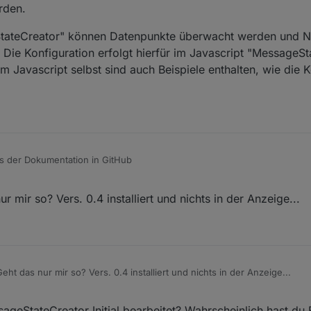
den.
tateCreator" können Datenpunkte überwacht werden und N
 Die Konfiguration erfolgt hierfür im Javascript "MessageSt
avascript selbst sind auch Beispiele enthalten, wie die K
 der Dokumentation in GitHub
mir so? Vers. 0.4 installiert und nichts in der Anzeige...
hritte erforderlich:
olgt über die Festlegung von MESSAGE-IDs (Nachrichten-Ids) in der Ko
 Optional kann mit den Nachrichten auch ein sogenannten Nachrichtene
mail oder TELEGRAM-Pushnachricht). Hierfür muss den Nachrichten ein
ssageStateCreator" können Datenpunkte überwacht werden und Nachric
t das nur mir so? Vers. 0.4 installiert und nichts in der Anzeige...
dass über die Konstante MESSAGE_EVENT unten im Skript konfiguriert 
nfiguration erfolgt hierfür im Javascript "MessageStateCreator" über d
r|doInit() eine Anpassung der KONFIGURATION vorgenommen werden.
cript selbst sind auch Beispiele enthalten, wie die Konfiguration dur
ageStateCreator Initial bearbeitet? Wahrscheinlich hast du