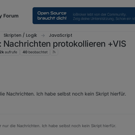
y Forum
Skripten / Logik
JavaScript
 Nachrichten protokollieren +VIS
2k
aufrufe
40
beobachtet
eine „Steckdosen an“ und „Lichter an“ posten wollen ;-)
ie Nachrichten. Ich habe selbst noch kein Skript hierfür.
r nur die Nachrichten. Ich habe selbst noch kein Skript hierfür.