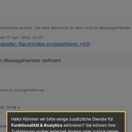
achrichten auslöst. Die eine Nachricht ist aber nicht im MessageHandler 
t, wenn sie nicht definiert wurden. Das ist Absicht, um solche Zustände
b am
17. Apr. 2020, 20:03
editiert von
andler: Nachrichten protokollieren +VIS
:
im MessageHandler definiert.
 wenn er euch geholfen hat.
020, 20:09
Hallo! Könnten wir bitte einige zusätzliche Dienste für
Funktionalität & Analytics
aktivieren? Sie können Ihre
ssageHandler: Nachrichten protokollieren +VIS
:
Zustimmung später jederzeit ändern oder zurückziehen.