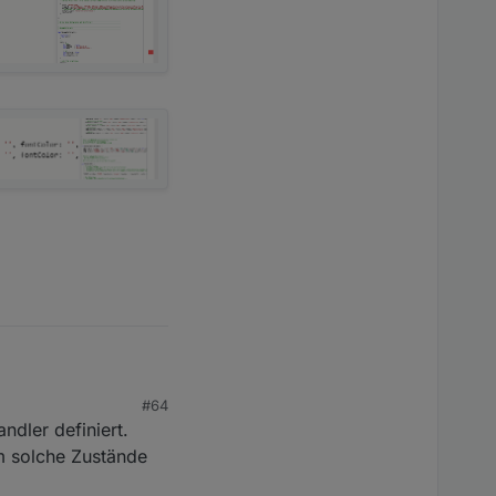
 wesentliche
#64
ndler definiert.
um solche Zustände