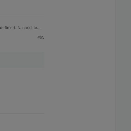
definiert. Nachrichten
 auch an der
#65