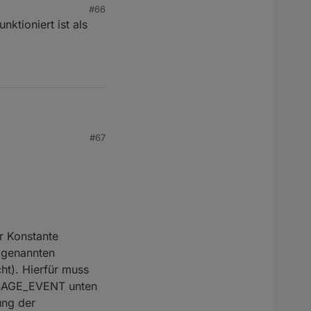
#66
ktioniert ist als
#67
r Konstante
ogenannten
t). Hierfür muss
SSAGE_EVENT unten
ung der