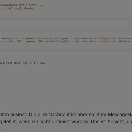
ver-Nachricht
ram-Pushnachricht
achrichten werden über eine Konfigurationsstruktur definiert und damit
cht bestimmt, darunter:
rift
tion, Warnung, Alarm etc.) / Priorität
sgabe
 wenn er euch geholfen hat.
s (Senden eines Telegrams / Email)
ch mal drinnen?
hten auslöst. Die eine Nachricht ist aber nicht im MessageHa
START!
gelehnt, wenn sie nicht definiert wurden. Das ist Absicht, 
.