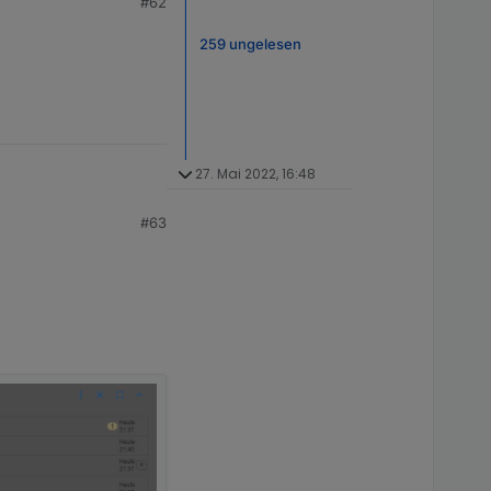
#62
259 ungelesen
27. Mai 2022, 16:48
#63
werden.
Ereignisse werden daher
 erfolgen:
eator.
 Nachrichten erzeugt