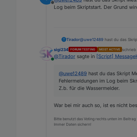
Offline
Log beim Skriptstart. Der Grund wird
Tirador
@
uwe12489
hast du das Skrip
T
beim Skriptstart. Der Grund wi
sigi234
schrie
FORUM TESTING
MOST ACTIVE
zuletzt 
@
Tirador
sagte in
[Script] MessageH
Online
@
uwe12489
hast du das Skript Me
Fehlermeldungen im Log beim Skrip
Z.b. für die Wassermelder.
War bei mir auch so, ist es nicht b
Bitte benutzt das Voting rechts unten im Beitrag
Immer Daten sichern!