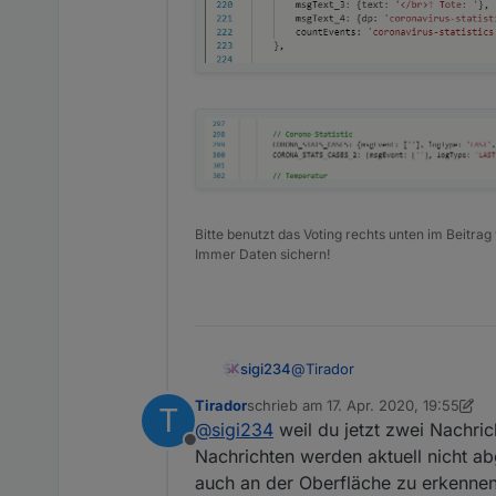
Senden einer Pusho
Senden einer Teleg
Nachrichtendefinition: N
Eigenschaften der Nachri
Nachrichtenübersch
Nachrichtentext
Kritikalität (Informa
Icon für die VIS Au
Farbe des Icons
VIS-View
Bitte benutzt das Voting rechts unten im Beitrag
Nachrichtenereigni
Immer Daten sichern!
@
Tirador
sigi234
Tirador
schrieb am
17. Apr. 2020, 19:55
T
Warum habe ich unten das no
zuletzt editiert von Tirador
@
sigi234
weil du jetzt zwei Nachric
Offline
ERLEDIGT NACH SKRIPT NEU
Nachrichten werden aktuell nicht ab
auch an der Oberfläche zu erkennen