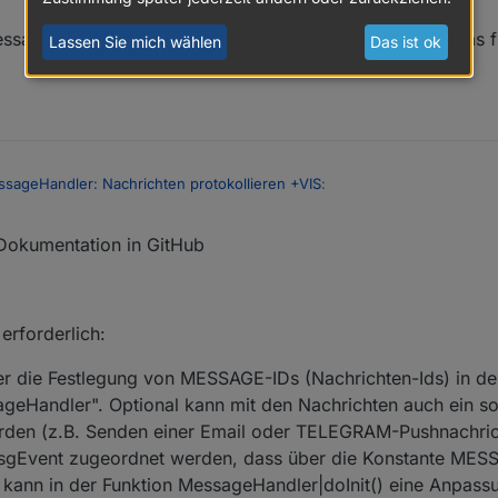
sageHandler Skript in Zeile 299. Eine Erklärung, wie das fun
 nicht im MessageHandler definiert.
Lassen Sie mich wählen
Das ist ok
ssageHandler: Nachrichten protokollieren +VIS
:
Dokumentation in GitHub
 nicht im MessageHandler definiert.
erforderlich:
ber die Festlegung von MESSAGE-IDs (Nachrichten-Ids) in de
eHandler". Optional kann mit den Nachrichten auch ein s
rden (z.B. Senden einer Email oder TELEGRAM-Pushnachrich
msgEvent zugeordnet werden, dass über die Konstante ME
al kann in der Funktion MessageHandler|doInit() eine Anpass