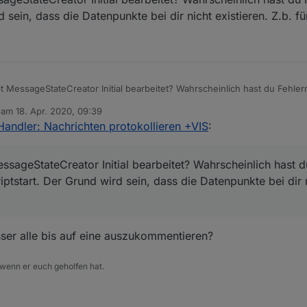
 sein, dass die Datenpunkte bei dir nicht existieren. Z.b. f
t MessageStateCreator Initial bearbeitet? Wahrscheinlich hast du Fehl
rd sein, dass die Datenpunkte bei dir nicht existieren. Z.b. für die Wass
b am
18. Apr. 2020, 09:39
editiert von
andler: Nachrichten protokollieren +VIS
:
ssageStateCreator Initial bearbeitet? Wahrscheinlich hast d
tstart. Der Grund wird sein, dass die Datenpunkte bei dir n
esser alle bis auf eine auszukommentieren?
 wenn er euch geholfen hat.