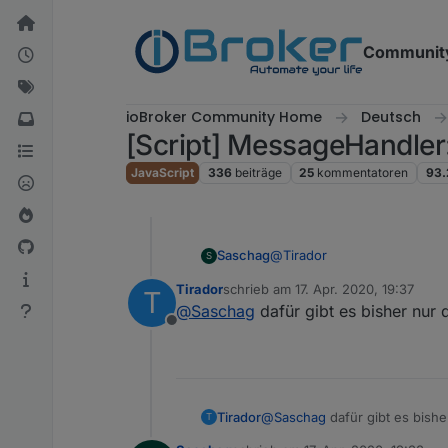
Weiter zum Inhalt
Communit
ioBroker Community Home
Deutsch
[Script] MessageHandler:
JavaScript
336
beiträge
25
kommentatoren
93.
@
Tirador
Saschag
S
Tirador
schrieb am
17. Apr. 2020, 19:37
T
Würdest du die Skripte für d
zuletzt editiert von
@
Saschag
dafür gibt es bisher nur d
Offline
Danke für deine Arbeit!
Tirador
@
Saschag
dafür gibt es bishe
T